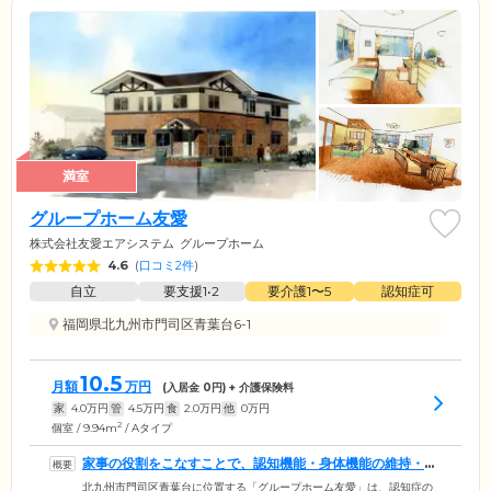
満室
グループホーム友愛
株式会社友愛エアシステム
グループホーム
4.6
(
口コミ2件
)
自立
要支援1•2
要介護1〜5
認知症可
福岡県北九州市門司区青葉台6-1
10.5
月額
万円
(入居金
0
円) + 介護保険料
家
4.0
万円
管
4.5
万円
食
2.0
万円
他
0
万円
2
個室 / 9.94m
/ Aタイプ
家事の役割をこなすことで、認知機能・身体機能の維持・向
上を目指せます
北九州市門司区青葉台に位置する「グループホーム友愛」は、認知症の