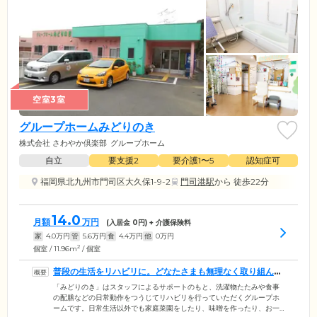
空室3室
グループホームみどりのき
株式会社 さわやか倶楽部
グループホーム
自立
要支援2
要介護1〜5
認知症可
福岡県北九州市門司区大久保1-9-2
門司港駅
から 徒歩22分
14.0
月額
万円
(入居金
0
円) + 介護保険料
家
4.0
万円
管
5.6
万円
食
4.4
万円
他
0
万円
2
個室 / 11.96m
/ 個室
普段の生活をリハビリに。どなたさまも無理なく取り組んで
いただけます
「みどりのき」はスタッフによるサポートのもと、洗濯物たたみや食事
の配膳などの日常動作をつうじてリハビリを行っていただくグループホ
ームです。日常生活以外でも家庭菜園をしたり、味噌を作ったり、お一