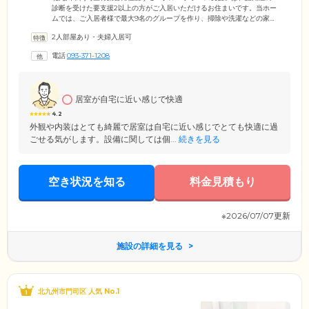
診断を受けた要支援2以上の方がご入居いただけるお住まいです。当ホー
ムでは、ご入居者様で最大9名のグループを作り、掃除や洗濯などの家事
を分担して、共同生活を送っています。お一人おひとりのご希望や身体
2人部屋あり・夫婦入居可
状況に合わせて役割を担っていただきますので、できないことを無理に
押し付けることはございません。与えられた家事の役割をこなすこと
電話
093-371-1208
で、達成感を得やすく、認知用の進行抑制につなげています。さらに家
事をとおして体を動かすことで、身体機能の維持・向上も図っていま
す。
居室が自宅に近い感じで快適
4.2
外観や内装はとても綺麗で居室は自宅に近い感じでとても快適に過
ごせる気がします。設備に関しては個...
続きを見る
空き状況を知る
料金見積もり
※2026/07/07更新
施設の詳細を見る
北九州市門司区 人気 No.1