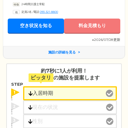
人おひとりの「得意」に沿った内容で実施。さらに室内でもできる体操
24時間介護士常駐
や、歌うことで脳を活性化できるカラオケなども盛り込み、楽しみなが
ら「生活リハビリ」に取り組んでいただいております。体操は椅子に座
定員2名
/
電話
093-321-8800
って行える内容ですので、車いすの方も安全に取り組んでいただけま
す。さらに医療機関や歯科クリニックとも連携体制を整えているため、
医療面でも安心です。
空き状況を知る
料金見積もり
※2026/07/28更新
施設の詳細を見る
約7秒に1人が利用！
ピッタリ
の施設を提案します
STEP
1
2
3