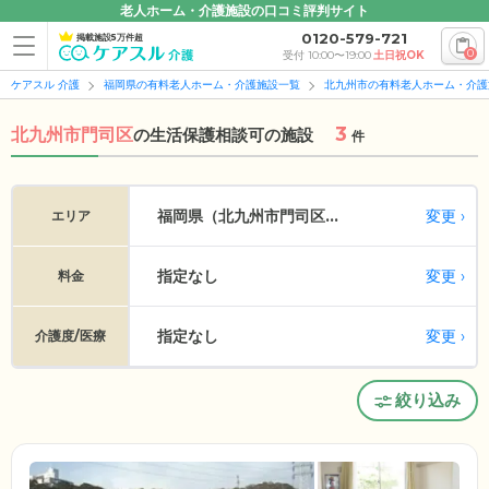
老人ホーム・介護施設の口コミ評判サイト
0120-579-721
掲載施設5万件超
0
受付 10:00〜19:00
土日祝OK
ケアスル 介護
福岡県の有料老人ホーム・介護施設一覧
北九州市の有料老人ホーム・介護
3
北九州市門司区
の
生活保護相談可の施設
件
変更
福岡県（北九州市門司区...
エリア
指定なし
変更
料金
指定なし
変更
介護度/医療
絞り込み