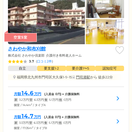
空室5室
さわやか和布刈館
株式会社 さわやか倶楽部
介護付き有料老人ホーム
3.7
(
口コミ2件
)
自立
要支援1•2
要介護1〜5
認知症可
福岡県北九州市門司区大久保1-9-15
門司港駅
から 徒歩22分
14.6
月額
万円
(入居金
0
円) + 介護保険料
家
3.2
万円
管
6.3
万円
食
5.1
万円
他
0
万円
2
個室 / 14.4m
/ タイプA
14.7
月額
万円
(入居金
0
円) + 介護保険料
家
3.3
万円
管
6.3
万円
食
5.1
万円
他
0
万円
2
個室 / 17.05m
/ タイプB