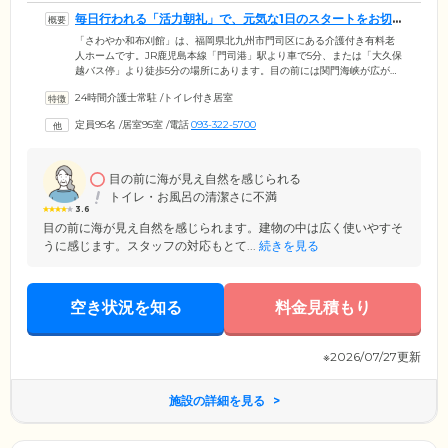
毎日行われる「活力朝礼」で、元気な1日のスタートをお切
りください
「さわやか和布刈館」は、福岡県北九州市門司区にある介護付き有料老
人ホームです。JR鹿児島本線「門司港」駅より車で5分、または「大久保
越バス停」より徒歩5分の場所にあります。目の前には関門海峡が広がる
自然豊かな環境で、穏やかな生活をお楽しみください。当ホームではご
24時間介護士常駐
/
トイレ付き居室
入居者様に楽しくいきいきとした生活を送っていただくため、毎日「活
力朝礼」を実施。朝食後の8時30分から始まり、発声練習やリハビリ体操
定員95名
/
居室95室
/
電話
093-322-5700
などを行うほか、「今週の名言」や「今週の俳句」をご入居者様に読み
上げていただいております。「活力朝礼」で、ぜひ元気な1日のスタート
をお切りください。
目の前に海が見え自然を感じられる
トイレ・お風呂の清潔さに不満
3.6
目の前に海が見え自然を感じられます。建物の中は広く使いやすそ
うに感じます。スタッフの対応もとて...
続きを見る
空き状況を知る
料金見積もり
※2026/07/27更新
施設の詳細を見る