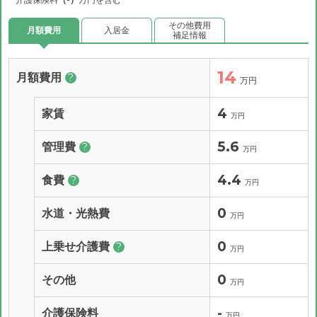
その他費用
月額費用
入居金
補足情報
14
月額費用
?
万円
4
家賃
万円
5.6
管理費
?
万円
4.4
食費
?
万円
0
水道・光熱費
万円
0
上乗せ介護費
?
万円
0
その他
万円
-
介護保険料
万円