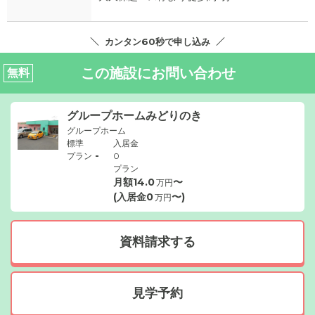
カンタン60秒で申し込み
この施設にお問い合わせ
無料
グループホームみどりのき
グループホーム
標準
入居金
-
プラン
0
プラン
月額
14.0
〜
万円
(入居金
0
〜)
万円
資料請求する
見学予約