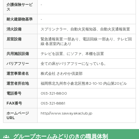
介護保険サービ
-
ス
耐火建築物基準
-
消火設備
スプリンクラー、自動火災報知器、自動火災通報装置
居室設備
緊急通報装置:一部あり、電話回線:一部あり、テレビ回
線:各居室内にあり
共用施設設備
テレビを設置、にソファ、本棚を設置
バリアフリー
全ての床がバリアフリーになっている。
運営事業者名
株式会社 さわやか倶楽部
運営者所在地
福岡県北九州市小倉北区熊本2-10-10 内山第20ビル
電話番号
093-321-8800
FAX番号
093-321-8881
ホームページ
http//www.sawayakaclub.jp
URL
グループホームみどりのきの職員体制