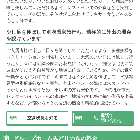
いただいたり、ついたお餅を丸めていただいたり。また施設外の
味も楽しんでいただけるよう、レストランでの外食なども実施し
ています。そのほか、身体状況に合わせてミキサー食などへの対
応も可能です。
少し足を伸ばして別府温泉旅行も。積極的に外出の機会
を設けています
ご入居者様に楽しい日々を過ごしていただけるよう、多種多様な
レクリエーションを開催しています。天気のよい日には散歩に行
ったり、春には近隣公園にお花見に出かけたり。施設は北側に筑
波山がそびえる自然豊かな地域に位置しているため、外での気分
転換がとくに好評です。近隣ではなく少し足を伸ばして、水族館
見学や別府旅行なども実施。外出イベントの際にはスタッフがし
っかりと付き添うため、車いすの方も安心です。 そのほか市民
センターのイベントへの参加や、地域の文化祭に毎年作品を出品
するなど、外部の方々との交流の機会も積極的に設けています。
電話で
空き状況を知る
無料
無料
問い合わせ
グループホームみどりのきの料金