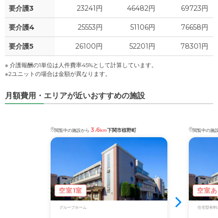
要介護3
23241円
46482円
69723円
要介護4
25553円
51106円
76658円
要介護5
26100円
52201円
78301円
※ 介護報酬の1単位は人件費率45%として計算しています。
※2ユニットの場合は金額が異なります。
月額費用・エリアが近いおすすめの施設
3.6
下関市椋野町
閲覧中の施設から
km
閲覧中の施
空室1室
空室あ
グループホーム
住宅型有料