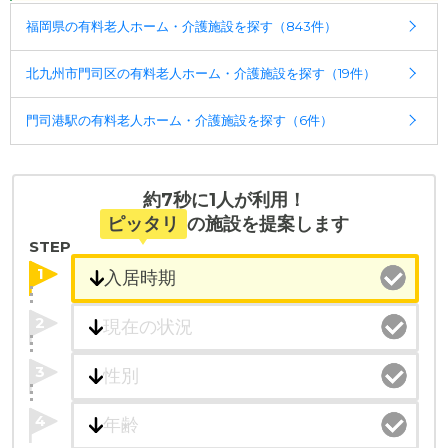
ケアスル 介護では詳細な
料金プラン
をご確認頂けま
福岡県の有料老人ホーム・介護施設を探す（843件）
す。詳しくは
こちら
。
北九州市門司区の有料老人ホーム・介護施設を探す（19件）
◎ケアスル 介護の3つの特徴
・経験豊富な入居相談員が完全無料で施設探しをサ
門司港駅の有料老人ホーム・介護施設を探す（6件）
ポート
入居相談：
0120-579-721
（無料）
受付時間：10：00～19：00
約7秒に1人が利用！
・全国10000件の介護施設情報を掲載
ピッタリ
の施設を提案します
幅広い選択肢の中から、条件にあった施設を選ぶ
STEP
ことができます。
1
・こだわりの条件や医療体制から施設を探せる
2
たとえば「カラオケ」「麻雀」が楽しめる施設、
「夫婦入居可」の施設、「看取り可」の施設など、
3
医療・看護体制から施設を探すこともできます。
4