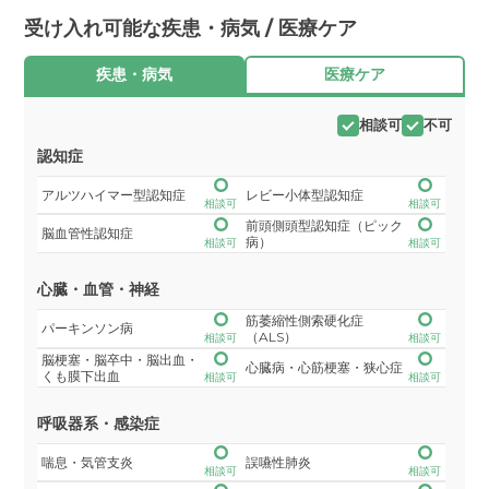
受け入れ可能な疾患・病気 / 医療ケア
疾患・病気
医療ケア
相談可
不可
認知症
アルツハイマー型認知症
レビー小体型認知症
相談可
相談可
前頭側頭型認知症（ピック
脳血管性認知症
病）
相談可
相談可
心臓・血管・神経
筋萎縮性側索硬化症
パーキンソン病
（ALS）
相談可
相談可
脳梗塞・脳卒中・脳出血・
心臓病・心筋梗塞・狭心症
くも膜下出血
相談可
相談可
呼吸器系・感染症
喘息・気管支炎
誤嚥性肺炎
相談可
相談可