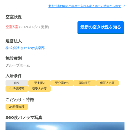
北九州市門司区の年金で入れる老人ホーム特集から探す
空室状況
最新の空き状況を知る
空室3室
(2026/07/28 更新)
運営法人
株式会社 さわやか倶楽部
施設種別
グループホーム
入居条件
自立
要支援2
要介護1〜5
認知症可
保証人必要
生活保護可
引受人必要
こだわり・特徴
24時間介護
360度パノラマ写真