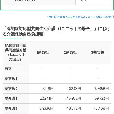
北九州市門司区の年金で入れる老人ホーム特集から探す
「認知症対応型共同生活介護（1ユニットの場合）」におけ
る介護保険自己負担額
認知症対応型
共同生活介護
1割負担
2割負担
3割負担
（1ユニット
の場合）
自立
-
-
-
要支援1
-
-
-
要支援2
23119円
46238円
69358円
要介護1
23241円
46482円
69723円
要介護2
24336円
48672円
73008円