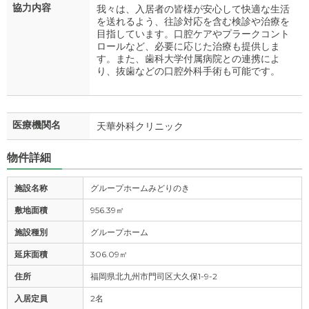
協力内容
我々は、入居者の皆様が安心して快適な生活
を送れるよう、往診対応を含む検診や治療を
目指しています。口腔ケアやプラークコント
ロールなど、必要に応じた治療も提供しま
す。また、歯科大学付属病院との連携によ
り、抜歯などの口腔外科手術も可能です。
医療機関名
天華外科クリニック
物件詳細
施設名称
グループホームみどりのき
敷地面積
956.39㎡
施設種別
グループホーム
延床面積
306.09㎡
住所
福岡県北九州市門司区大久保1-9-2
入居定員
2名