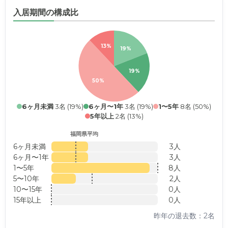
入居期間の構成比
13%
19%
19%
50%
6ヶ月未満
3名 (19%)
6ヶ月〜1年
3名 (19%)
1〜5年
8名 (50%)
5年以上
2名 (13%)
福岡県平均
6ヶ月未満
3人
6ヶ月〜1年
3人
1〜5年
8人
5〜10年
2人
10〜15年
0人
15年以上
0人
昨年の退去数：2名