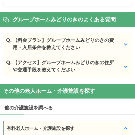
グループホームみどりのきのよくある質問
Q.
【料金プラン】グループホームみどりのきの費
用・入居条件を教えてください
Q.
グループホームみどりのき
【アクセス】グループホームみどりのきの住所
の入居金・月額料金は次
のとおりです。
や交通手段を教えてください
・初期費用が
0
万円
・月額費用が
14
万円
グループホームみどりのき
の
交通アクセス
その他の老人ホーム・介護施設を探す
・
住所：
福岡県
北九州市門司区
大久保1-9-2
グループホームみどりのき
の対応可能な入居条件は
・
最寄り駅：
門司港駅
1.7km
九州鉄道記念館駅
次のとおりです。
1.7km
他の介護施設を調べる
・要介護度：要支援2、要介護1、要介護2、要介護
3、要介護4、要介護5
グループホームみどりのき
の
交通アクセス
・認知症：受け入れ可
・■お車でお越しの方 門司港インターより車で約2分
有料老人ホーム・介護施設を探す
■バスでお越しの方 大久保越バス停より徒歩約5分