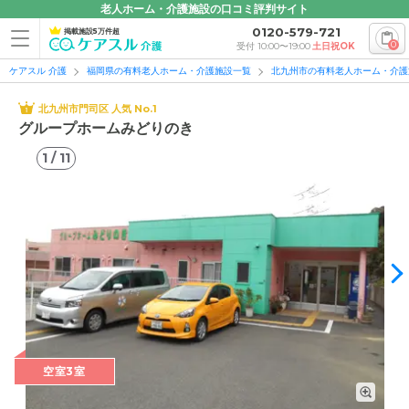
老人ホーム・介護施設の口コミ評判サイト
0120-579-721
掲載施設5万件超
0
受付 10:00〜19:00
土日祝OK
ケアスル 介護
福岡県の有料老人ホーム・介護施設一覧
北九州市の有料老人ホーム・介護
北九州市門司区 人気 No.1
グループホームみどりのき
1
/
11
1
/
11
空室3室