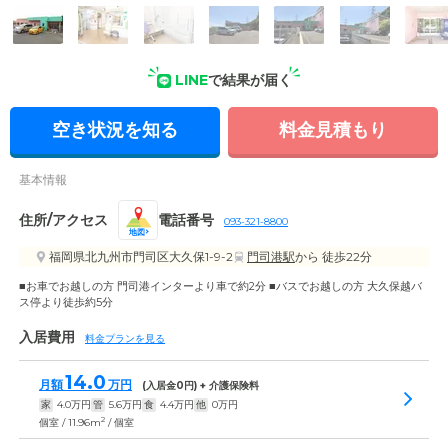
外観: 外観はピンクとグリーンを基調とした明るい雰囲気のデ
LINE
で結果が届く
ザインです。自然豊かな環境にあるグループホームです。
空き状況を知る
料金見積もり
基本情報
住所/アクセス
電話番号
093-321-8800
地図
福岡県北九州市門司区大久保1-9-2
門司港駅
から 徒歩22分
■お車でお越しの方 門司港インターより車で約2分 ■バスでお越しの方 大久保越バ
ス停より徒歩約5分
入居費用
料金プランを見る
14.0
月額
万円
(入居金
0
円) + 介護保険料
家
4.0
万円
管
5.6
万円
食
4.4
万円
他
0
万円
2
個室 / 11.96m
/ 個室