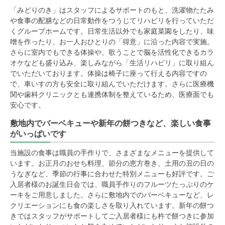
「みどりのき」はスタッフによるサポートのもと、洗濯物たたみ
や食事の配膳などの日常動作をつうじてリハビリを行っていただ
くグループホームです。日常生活以外でも家庭菜園をしたり、味
噌を作ったり、お一人おひとりの「得意」に沿った内容で実施。
さらに室内でもできる体操や、歌うことで脳を活性化できるカラ
オケなども盛り込み、楽しみながら「生活リハビリ」に取り組ん
でいただいております。体操は椅子に座って行える内容ですの
で、車いすの方も安全に取り組んでいただけます。さらに医療機
関や歯科クリニックとも連携体制を整えているため、医療面でも
安心です。
敷地内でバーベキューや新年の餅つきなど、楽しい食事
がいっぱいです
当施設の食事は職員の手作りで、さまざまなメニューを提供して
います。お正月のおせち料理、節分の恵方巻き、土用の丑の日の
うなぎなど、季節の行事に合わせた特別メニューも好評です。ご
入居者様のお誕生日会では、職員手作りのフルーツたっぷりのケ
ーキをご用意しました。さらに敷地内でのバーベキューなど、レ
クリエーションにも食の楽しさを取り入れています。新年の餅つ
きではスタッフがサポートしてご入居者様にも杵で餅つきに参加