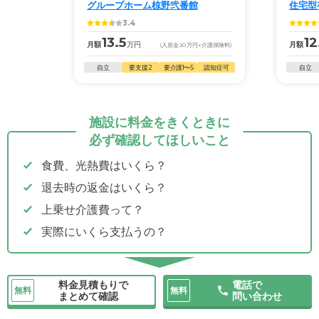
グループホーム椋野弐番館
住宅型
3.4
13.5
12
月額
万円
月額
(入居金
20
万円
+介護保険料)
自立
要支援2
要介護1〜5
認知症可
自立
施設に料金をきくときに
必ず確認してほしいこと
食費、光熱費はいくら？
退去時の返金はいくら？
上乗せ介護費って？
実際にいくら支払うの？
料金見積もりで
電話で
無料
無料
まとめて確認
問い合わせ