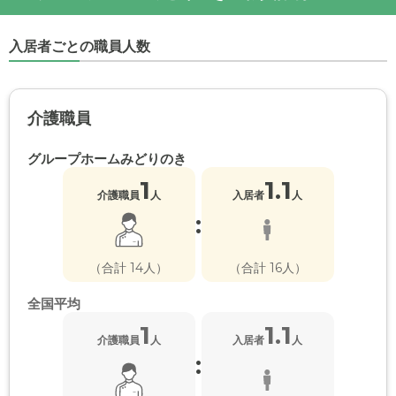
入居者ごとの職員人数
介護職員
グループホームみどりのき
1
1.1
介護職員
人
入居者
人
:
（合計 14人）
（合計 16人）
全国平均
1
1.1
介護職員
人
入居者
人
: