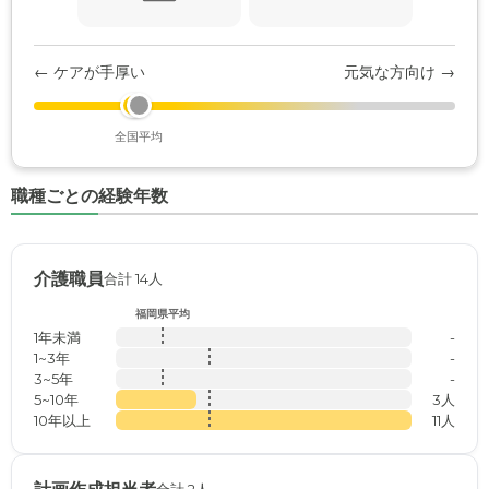
← ケアが手厚い
元気な方向け →
全国平均
職種ごとの経験年数
介護職員
合計 14人
福岡県平均
1年未満
-
1~3年
-
3~5年
-
5~10年
3人
10年以上
11人