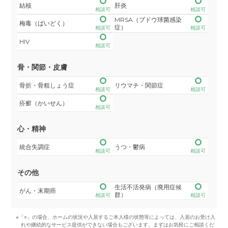
結核
肝炎
相談可
相談可
MRSA（ブドウ球菌感染
梅毒（ばいどく）
症）
相談可
相談可
HIV
相談可
骨・関節・皮膚
骨折・骨粗しょう症
リウマチ・関節症
相談可
相談可
疥癬（かいせん）
相談可
心・精神
統合失調症
うつ・鬱病
相談可
相談可
その他
生活不活発病（廃用症候
がん・末期癌
群）
相談可
相談可
※「○」の場合、ホームの状況や入居するご本人様の状態等によっては、入居のお受け入
れや継続的なサービス提供ができない場合もございます。まずはお気軽にご相談くだ