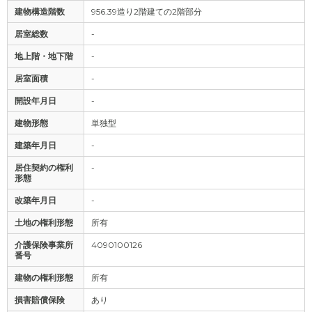
建物構造階数
956.39造り2階建ての2階部分
居室総数
-
地上階・地下階
-
居室面積
-
開設年月日
-
建物形態
単独型
建築年月日
-
居住契約の権利
-
形態
改築年月日
-
土地の権利形態
所有
介護保険事業所
4090100126
番号
建物の権利形態
所有
損害賠償保険
あり