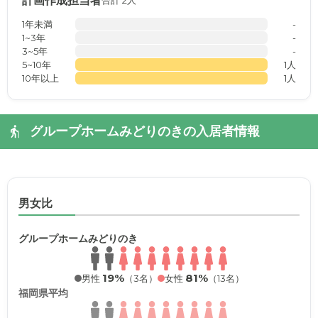
計画作成担当者
合計 2人
1年未満
-
1~3年
-
3~5年
-
5~10年
1人
10年以上
1人
グループホームみどりのきの入居者情報
男女比
グループホームみどりのき
19%
81%
男性
（3名）
女性
（13名）
福岡県平均