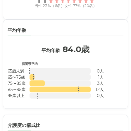
男性 23%（6名）
女性 77%（20名）
平均年齢
84.0歳
平均年齢
福岡県平均
65歳未満
0人
65〜75歳
1人
75〜85歳
3人
85〜95歳
12人
95歳以上
0人
介護度の構成比