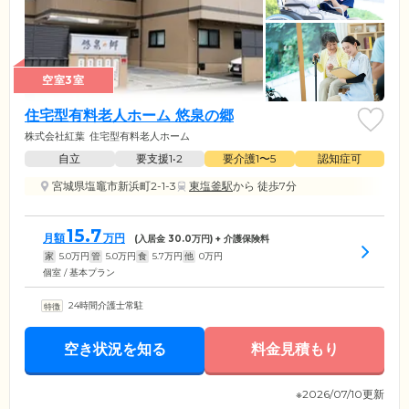
空室3室
住宅型有料老人ホーム 悠泉の郷
株式会社紅葉
住宅型有料老人ホーム
自立
要支援1•2
要介護1〜5
認知症可
宮城県塩竈市新浜町2-1-3
東塩釜駅
から 徒歩7分
15.7
月額
万円
(入居金
30.0
万円) + 介護保険料
家
5.0
万円
管
5.0
万円
食
5.7
万円
他
0
万円
個室 / 基本プラン
24時間介護士常駐
空き状況を知る
料金見積もり
※2026/07/10更新