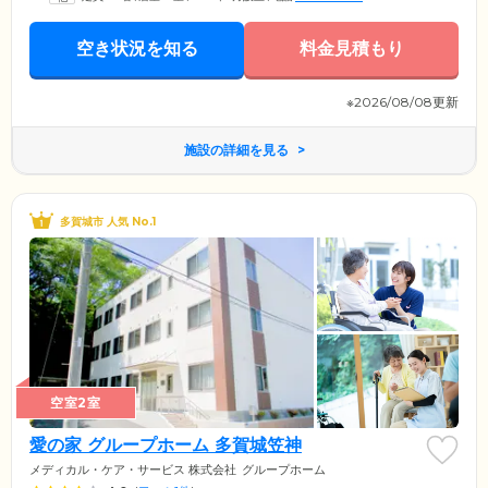
空き状況を知る
料金見積もり
※2026/08/08更新
施設の詳細を見る
多賀城市 人気 No.1
空室2室
愛の家 グループホーム 多賀城笠神
メディカル・ケア・サービス 株式会社
グループホーム