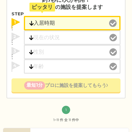
約7秒に1人が利用！
ピッタリ
の施設を提案します
STEP
1
2
3
4
最短1分
プロに施設を提案してもらう
1
1~11 件 全 11 件中