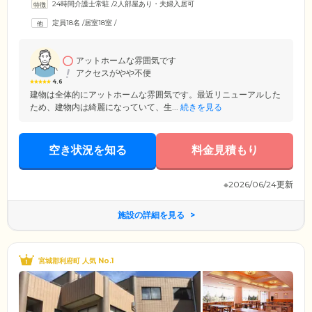
24時間介護士常駐
/
2人部屋あり・夫婦入居可
定員18名
/
居室18室
/
アットホームな雰囲気です
アクセスがやや不便
4.6
建物は全体的にアットホームな雰囲気です。最近リニューアルした
ため、建物内は綺麗になっていて、生...
続きを見る
空き状況を知る
料金見積もり
※2026/06/24更新
施設の詳細を見る
宮城郡利府町 人気 No.1