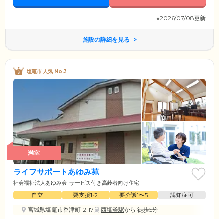
※2026/07/08更新
施設の詳細を見る
塩竈市 人気 No.3
満室
ライフサポートあゆみ苑
社会福祉法人あゆみ会
サービス付き高齢者向け住宅
自立
要支援1•2
要介護1〜5
認知症可
宮城県塩竈市香津町12-17
西塩釜駅
から 徒歩5分