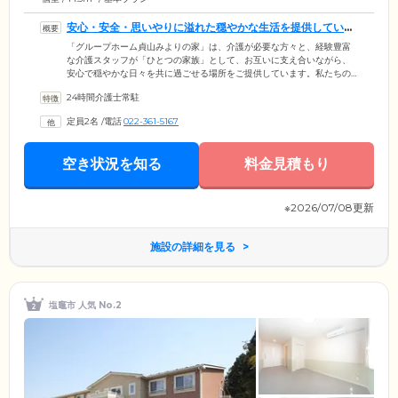
安心・安全・思いやりに溢れた穏やかな生活を提供していま
す
「グループホーム貞山みよりの家」は、介護が必要な方々と、経験豊富
な介護スタッフが「ひとつの家族」として、お互いに支え合いながら、
安心で穏やかな日々を共に過ごせる場所をご提供しています。私たちの
理念は、安心と安全、思いやりに溢れた穏やかな生活を提供することで
24時間介護士常駐
す。ケアに従事するスタッフは、思いやりと親切をモットーに、いつで
も気配りと心遣いを忘れず、ご入居者様の話に耳を傾け、笑顔でサポー
定員2名
/
電話
022-361-5167
トに取り組んでいます。さらに、情熱・熱意・信念を持ち、ご入居者様
の生活の質を向上させることを使命としています。
空き状況を知る
料金見積もり
※2026/07/08更新
施設の詳細を見る
塩竈市 人気 No.2