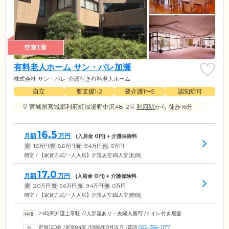
空室1室
有料老人ホーム サン・パレ加瀬
株式会社 サン・パレ
介護付き有料老人ホーム
自立
要支援1•2
要介護1〜5
認知症可
宮城県宮城郡利府町加瀬野中沢48-2
利府駅
から 徒歩16分
16.5
月額
万円
(入居金
0
円) + 介護保険料
家
1.5
万円
管
5.6
万円
食
9.4
万円
他
0
万円
個室 / 【家賃方式/一人入居】介護居室:四人室(北側)
17.0
月額
万円
(入居金
0
円) + 介護保険料
家
2.0
万円
管
5.6
万円
食
9.4
万円
他
0
万円
個室 / 【家賃方式/一人入居】介護居室:四人室(南側)
24時間介護士常駐
/
2人部屋あり・夫婦入居可
/
トイレ付き居室
定員120名
/
居室84室
/
1998年9月設立
/
電話
022-356-1177