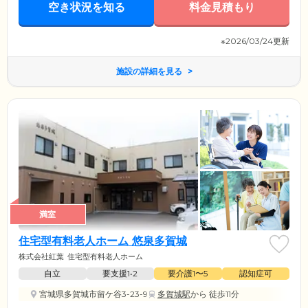
空き状況を知る
料金見積もり
※2026/03/24更新
施設の詳細を見る
満室
住宅型有料老人ホーム 悠泉多賀城
株式会社紅葉
住宅型有料老人ホーム
自立
要支援1•2
要介護1〜5
認知症可
宮城県多賀城市留ケ谷3-23-9
多賀城駅
から 徒歩11分