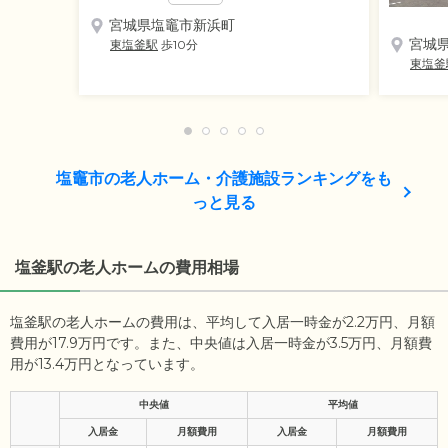
宮城県塩竈市新浜町
宮城
東塩釜駅
歩10分
東塩釜
塩竈市の老人ホーム・介護施設ランキングをも
っと見る
塩釜駅の老人ホームの費用相場
塩釜駅の老人ホームの費用は、平均して入居一時金が2.2万円、月額
費用が17.9万円です。また、中央値は入居一時金が3.5万円、月額費
用が13.4万円となっています。
中央値
平均値
入居金
月額費用
入居金
月額費用