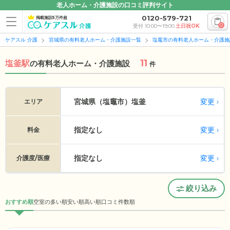
老人ホーム・介護施設の口コミ評判サイト
0120-579-721
掲載施設5万件超
0
受付 10:00〜19:00
土日祝OK
ケアスル 介護
宮城県の有料老人ホーム・介護施設一覧
塩竈市の有料老人ホーム・介護施
11
塩釜駅
の
有料老人ホーム・介護施設
件
変更
宮城県（塩竈市）
塩釜
エリア
指定なし
変更
料金
指定なし
変更
介護度/医療
絞り込み
おすすめ順
空室の多い順
安い順
高い順
口コミ件数順