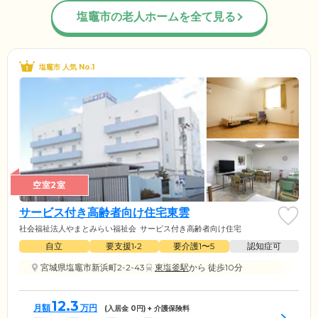
塩竈市の老人ホームを全て見る
塩竈市 人気 No.1
空室2室
サービス付き高齢者向け住宅東雲
社会福祉法人やまとみらい福祉会
サービス付き高齢者向け住宅
自立
要支援1•2
要介護1〜5
認知症可
宮城県塩竈市新浜町2-2-43
東塩釜駅
から 徒歩10分
12.3
月額
万円
(入居金
0
円) + 介護保険料