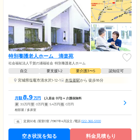
特別養護老人ホーム 清楽苑
社会福祉法人千賀の浦福祉会
特別養護老人ホーム
自立
要支援1•2
要介護3〜5
認知症可
宮城県塩竈市清水沢1-12-1
本塩釜駅
から 徒歩18分
8.9
月額
万円
(入居金
0
円) + 介護保険料
家
3.5
万円
管
0
万円
食
5.4
万円
他
0
万円
相部屋 / 多床室
定員50名
/
居室0室
/
1987年4月設立
/
電話
022-365-5100
空き状況を知る
料金見積もり