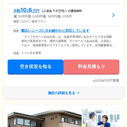
10.6
月額
万円
(入居金
7.0
万円) + 介護保険料
家
3.5
万円
管
5,000
円
食
3.8
万円
他
2.9
万円
2
個室 / 22m
/ 基本プラン
幅広いニーズにきめ細やかに対応しています
「ライフサポートあゆみ苑」は、塩釜市香津町にあるサービス付き高齢
者向け賃貸住宅です。通所介護事業「デイサービスあゆみ苑」を併設し
ており、地域密着型のケアサービスをご提供しています。在宅酸素療法
をされている方や尿管を留置されている方、胃瘻の管理が必要な方、認
トイレ付き居室
知症の方など、医療対応が必要な方にもご対応していますので、どうぞ
お気軽にお問い合わせください。ご入居者様やそのご家族様が安心でき
るよう、幅広いニーズにきめ細やかに対応しています。
空き状況を知る
料金見積もり
※2026/01/17更新
施設の詳細を見る