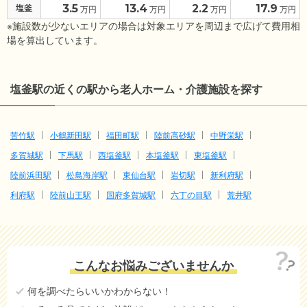
3.5
13.4
2.2
17.9
塩釜
万円
万円
万円
万円
※施設数が少ないエリアの場合は対象エリアを周辺まで広げて費用相
場を算出しています。
塩釜駅の近くの駅から老人ホーム・介護施設を探す
苦竹駅
小鶴新田駅
福田町駅
陸前高砂駅
中野栄駅
多賀城駅
下馬駅
西塩釜駅
本塩釜駅
東塩釜駅
陸前浜田駅
松島海岸駅
東仙台駅
岩切駅
新利府駅
利府駅
陸前山王駅
国府多賀城駅
六丁の目駅
荒井駅
こんなお悩みございませんか
何を調べたらいいかわからない！