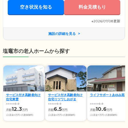
空き状況を知る
料金見積もり
※2026/07/08更新
施設の詳細を見る
塩竈市の老人ホームから探す
サービス付き高齢者向け
サービス付き高齢者向け
ライフサポートあゆみ苑
住宅東雲
住宅リツワしおがま
0.0
0.0
0.0
12.3
6.5
10.6
月額
万円
月額
万円
月額
万円
(入居金0万円+介護保険料)
(入居金0万円+介護保険料)
(入居金7万円+介護保険料)