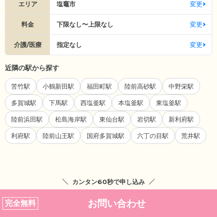
エリア
塩竈市
変更
料金
下限なし〜上限なし
変更
介護/医療
指定なし
変更
近隣の駅から探す
苦竹駅
小鶴新田駅
福田町駅
陸前高砂駅
中野栄駅
多賀城駅
下馬駅
西塩釜駅
本塩釜駅
東塩釜駅
陸前浜田駅
松島海岸駅
東仙台駅
岩切駅
新利府駅
利府駅
陸前山王駅
国府多賀城駅
六丁の目駅
荒井駅
カンタン60秒で申し込み
お問い合わせ
完全無料