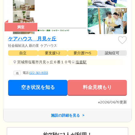
満室
ケアハウス 月見ヶ丘
社会福祉法人 萩の里
ケアハウス
自立
要支援1•2
要介護1〜5
認知症可
宮城県塩竈市月見ヶ丘６番１０号
塩釜駅
電話
022-361-8333
空き状況を知る
料金見積もり
※2026/06/19更新
施設の詳細を見る