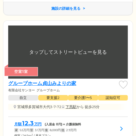
施設の詳細を見る
空室1室
グループホーム貞山みよりの家
有限会社サンヨー
グループホーム
自立
要支援2
要介護1〜5
認知症可
宮城県多賀城市大代3-7-72
下馬駅
から 徒歩25分
12.3
月額
万円
(入居金
0
円) + 介護保険料
家
5.5
万円
管
3.1
万円
食
8,000
円
他
2.9
万円
2
個室 / 14.5m
/ 基本プラン