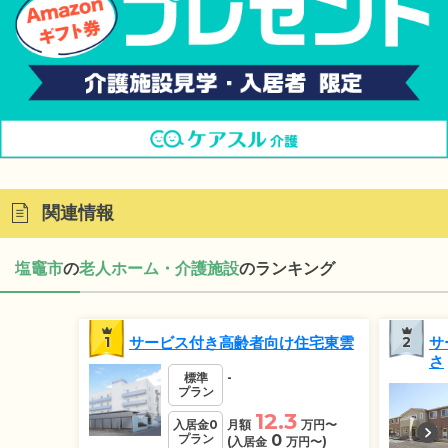
関連情報
塩竈市
の
老人ホーム・介護施設
のランキング
1
サービス付き高齢者向け住宅東雲
2
サ
さ
標準
-
プラン
12.3
入居金0
月額
万円
〜
プラン
0
(入居金
万円
〜)