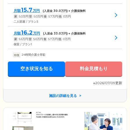
15.7
月額
万円
(入居金
30.0
万円) + 介護保険料
家
5.0
万円
管
5.0
万円
食
5.7
万円
他
0
万円
二人部屋 / プラン3
16.2
月額
万円
(入居金
33.0
万円) + 介護保険料
家
5.5
万円
管
5.0
万円
食
5.7
万円
他
0
万円
個室 / プラン1
24時間介護士常駐
空き状況を知る
料金見積もり
※2026/07/09更新
施設の詳細を見る