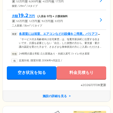
家
5.5
万円
管
6,000
円
食
4.5
万円
他
1.7
万円
2
個室 / 29m
/ Aタイプ
19.2
月額
万円
(入居金
0
円) + 介護保険料
家
5.5
万円
管
1.2
万円
食
9.2
万円
他
3.3
万円
2
二人部屋 / 35m
/ Cタイプ
各居室には浴室、エアコンなどの設備をご用意。バリアフリ
ーの住まいです
「サービス付き高齢者向け住宅東雲」は、塩竃市新浜町に位置する住ま
いです。介護を必要としない「自立」した状態の方から、要支援・要介
護の認定を受けた方まで、さまざまな身体状況の方にご入居いただけま
す。ご入居のみなさまがお住まいになる居室は、全30室の個室をご用
24時間介護士常駐
/
2人部屋あり・夫婦入居可
/
トイレ付き居室
意。各居室には、トイレ、独立洗面台、収納のほか、浴室を設置してい
ます。さらに、全居室エアコン完備ですので、1年をとおして快適な気温
定員30名
/
居室30室
/
2006年4月設立
/
でお過ごしいただけます。また、建物内は完全バリアフリー設計。段差
をなくし、各所に手すりを取り付けていますので、歩行に不安を抱えた
方もご安心ください。
空き状況を知る
料金見積もり
※2026/07/08更新
施設の詳細を見る