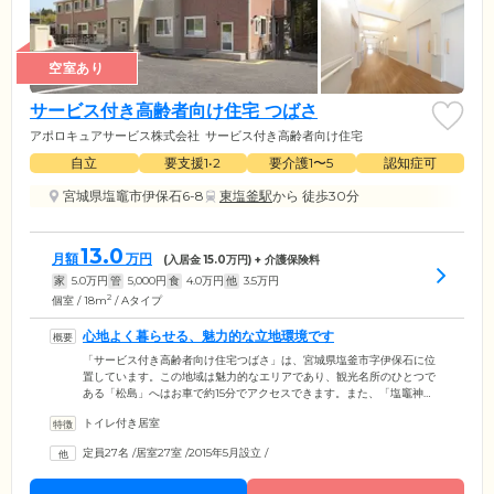
空室あり
サービス付き高齢者向け住宅 つばさ
アポロキュアサービス株式会社
サービス付き高齢者向け住宅
自立
要支援1•2
要介護1〜5
認知症可
宮城県塩竈市伊保石6-8
東塩釜駅
から 徒歩30分
13.0
月額
万円
(入居金
15.0
万円) + 介護保険料
家
5.0
万円
管
5,000
円
食
4.0
万円
他
3.5
万円
2
個室 / 18m
/ Aタイプ
心地よく暮らせる、魅力的な立地環境です
「サービス付き高齢者向け住宅つばさ」は、宮城県塩釜市字伊保石に位
置しています。この地域は魅力的なエリアであり、観光名所のひとつで
ある「松島」へはお車で約15分でアクセスできます。また、「塩竈神
社」や「塩釜仲卸市場」なども約5分の距離にあり、観光地や歴史的なス
トイレ付き居室
ポットを身近に感じることができる立地となっています。さらに、日常
生活に必要なスーパーマーケットや大型店舗、コンビニエンスストアな
定員27名
/
居室27室
/
2015年5月設立
/
どは、3～10分程度の距離に位置しており、便利にお買い物ができます。
私たちは、ご入居のみなさまが心地よく暮らせる環境をご提供し、豊か
な日常をお届けできるよう努めています。