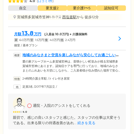
4.0
(
口コミ1件
)
自立
要支援2
要介護1〜5
認知症可
宮城県多賀城市笠神1-11-7
西塩釜駅
から 徒歩12分
13.8
月額
万円
(入居金
10.0
万円) + 介護保険料
家
6.0
万円
管
1.5
万円
食
4.0
万円
他
2.4
万円
個室 / 基本プラン
地域のみなさまと交流を楽しみながら安心してお過ごしいた
だけます
愛の家グループホーム多賀城笠神は、昔懐かしい町並みが残る宮城県多
賀城市笠神にあります。認知症ケアを専門に行っており、地域のみなさ
まとのふれあいを大切にしながら、ご入居者様が住み慣れた場所で安心
してお過ごしいただけるようお手伝いいたします。居室はプライバシー
24時間介護士常駐
/
トイレ付き居室
に配慮し、すべておひとり用の個室をご用意いたしました。使い慣れた
家具やお気に入りの調度品をお持ち込みいただき、できるだけご自宅と
定員3名
/
2017年7月設立
/
変わらない居心地のいい環境でお過ごしください。共用スペースもすべ
てバリアフリーの安全設計となっており、日当たりや防音、空調など設
備にも十分配慮しています。
通院・入院のアシストをしてくれる
4.0
親切で、感じの良いスタッフと感じた。スタッフの仕事は大変そう
である。出来る限りの待遇改善があれ...
続きを見る