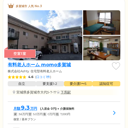
多賀城市 人気 No.3
空室1室
有料老人ホーム momo多賀城
株式会社Ashty
住宅型有料老人ホーム
4.6
(
口コミ1件
)
自立
要支援1•2
要介護1〜5
認知症可
宮城県多賀城市大代5-7-17
下馬駅
9.3
月額
万円
(入居金
0
円) + 介護保険料
家
3.6
万円
管
5.0
万円
食
0
万円
他
7,000
円
個室 / 基本プラン