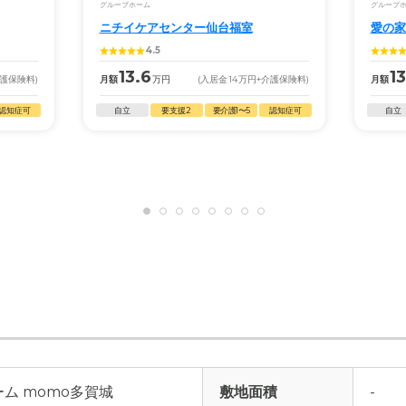
グループホーム
グループ
ニチイケアセンター仙台福室
愛の家
4.5
13.6
13
介護保険料)
月額
万円
(入居金
14
万円
+介護保険料)
月額
認知症可
自立
要支援2
要介護1〜5
認知症可
自立
ム momo多賀城
敷地面積
-