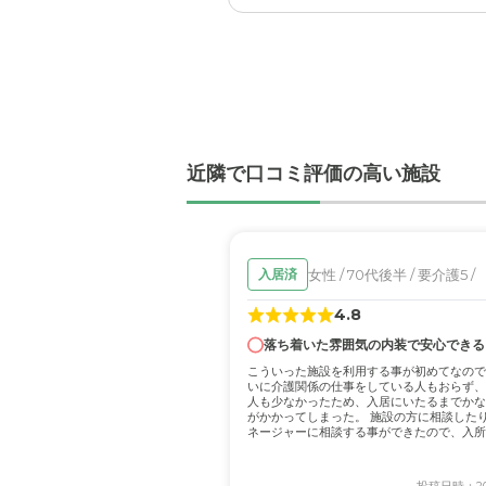
近隣で口コミ評価の高い施設
女性 / 70代後半 / 要介護5 /
入居済
4.8
落ち着いた雰囲気の内装で安心できる
こういった施設を利用する事が初めてなので
いに介護関係の仕事をしている人もおらず、
人も少なかったため、入居にいたるまでかな
がかかってしまった。 施設の方に相談した
ネージャーに相談する事ができたので、入所
てい...