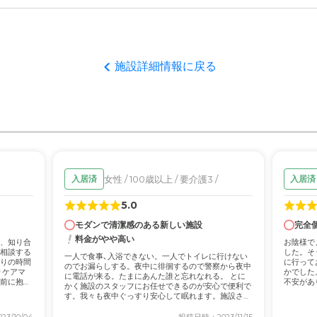
施設詳細情報に戻る
女性 / 100歳以上 / 要介護3 /
入居済
入居済
5.0
モダンで清潔感のある新しい施設
完全
料金がやや高い
、知り合
お陰様で
相談する
した。そ
一人で食事､入浴できない。一人でトイレに行けない
りの時間
に行って
のでお漏らしする。夜中に徘徊するので警察から夜中
りケアマ
かでした
に電話が来る。たまにあんた誰と忘れなれる。 とに
前に抱え
不安があ
かく施設のスタッフにお任せできるのが安心で便利で
な「...
す。我々も夜中ぐっすり安心して眠れます。施設さま
さま...