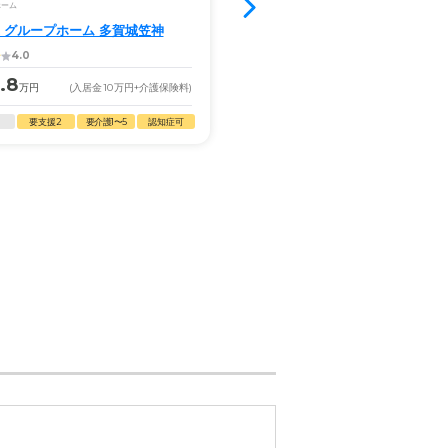
ホーム
介護付き有料老人ホーム
 グループホーム 多賀城笠神
ベストライフ仙台東
4.0
3.35
.8
14.6
万円
(入居金
10
万円
+介護保険料)
月額
万円
(入居金
120
万円
+
16.0
要支援2
要介護1〜5
認知症可
月額
万円
(入居金
0
万円
+
自立
要支援1・2
要介護1〜5