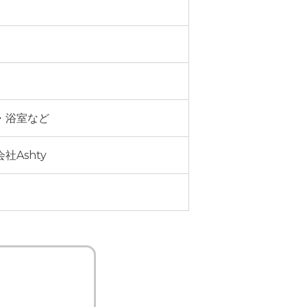
・浴室など
社Ashty