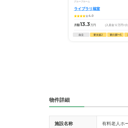
グループホーム
ライブラリ福室
4.0
13.3
月額
万円
(入居金
12
万円
+
自立
要支援2
要介護1〜5
物件詳細
施設名称
有料老人ホー