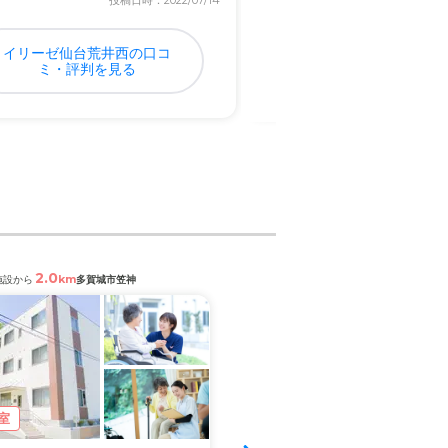
投稿日時：2022/07/14
投稿日
グリーンライフ仙台（
イリーゼ仙台荒井西の口コ
有料老人ホーム）の口
ミ・評判を見る
評判を見る
2.0
6.3
km
km
施設から
多賀城市笠神
閲覧中の施設から
仙台市宮城野区
室
満室