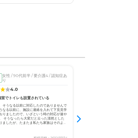
女性 / 90代前半 / 要介護4 / 認知症あ
女性 / 80代後半 / 要
見学済
り
り
4.0
4.6
個室でトイレも設置されている
駅近で駐車場もあり市立病院が
料金が高額で長期利用は難しい
、そうなる以前に対応したのでありませんで
うなる以前に、施設に連絡を入れて下見見学
介護する人が、24時間いないことで
おりましたので、いざという時の対応が速や
食事介助等々、直接的に、介護を出
。 そうなったら大変だと云った漠然とした
ので、特に夜の見守りに、手がまわ
りましたが、たまたま私たち家族はそのよう
た。 施設内が、大変きれいで、個人
たりよく、大変よかったです。食事
室でも...