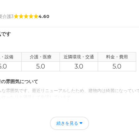
 要介護3
4.60
気です
観・設備
介護・医療
近隣環境・交通
料金・費用
5.0
5.0
3.0
5.0
者の雰囲気について
ムな雰囲気です。最近リニューアルしたため、建物内は綺麗になってい
もゆったりと満足して生活しています。
について
ますので問題ありませんが、親類の中には自家用車がなく、鉄道とバス
続きを見る
基本、私しか対応できないのが実情。駅からもう少し近い場所にあれば
念に思います。