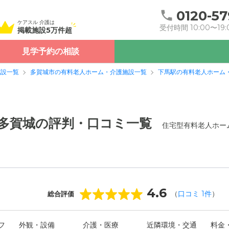
0120-57
ケアスル 介護は
受付時間 10:00〜19:
掲載施設5万件超
見学予約の相談
施設一覧
多賀城市の有料老人ホーム・介護施設一覧
下馬駅の有料老人ホーム
o多賀城の評判・口コミ一覧
住宅型有料老人ホー
4.6
（
口コミ
1
件
）
総合評価
フ
外観・設備
介護・医療
近隣環境・交通
料金