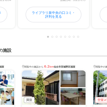
3/10/04
投稿日時：2023/11/15
林
ライブラリ泉中央の口コミ・
評判を見る
の施設
6.2
km
福室
閲覧中の施設から
仙台市宮城野区福室
閲覧中の
満室
空室2