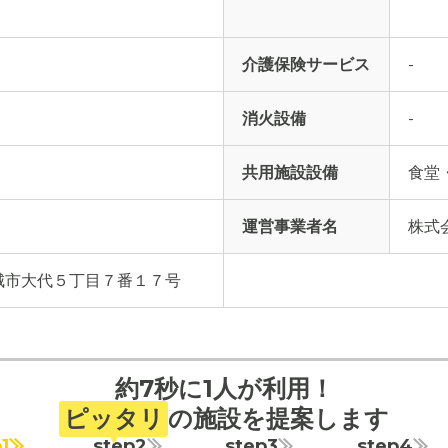
介護保険サービス
-
消火設備
-
共用施設設備
食堂
運営事業者名
株式会
城市大代５丁目７番１７号
約7秒に1人が利用！
ピッタリ
の施設を提案します
1
step2
step3
step4