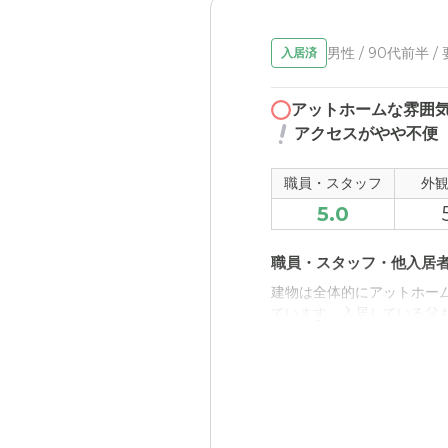
男性 / 90代前半 /
入居済
アットホームな雰囲
アクセスがやや不便
職員・スタッフ
外
5.0
職員・スタッフ・他入居
建物は全体的にアットホー
ています。入居している父
近隣環境や交通アクセス
私は自家用車を所有してい
す。このため緊急時対応は
応できるので、その点は残