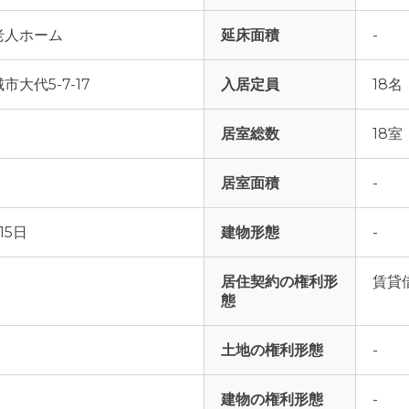
老人ホーム
延床面積
-
大代5-7-17
入居定員
18名
居室総数
18室
居室面積
-
15日
建物形態
-
居住契約の権利形
賃貸
態
土地の権利形態
-
建物の権利形態
-