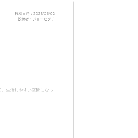
投稿日時：2026/06/02
投稿者：ジョーヒグチ
て、生活しやすい空間になっ
を利用していく必要がありま
、緊急時には私以外の人が対