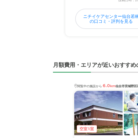
投稿日時：202
ニチイケアセンター仙台若
の口コミ・評判を見る
月額費用・エリアが近いおすすめ
6.0
km
閲覧中の施設から
仙台市宮城野区
空室1室