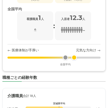
全国平均
1
12.3
看護職員
人
入居者
人
:
...
← 医療体制が手厚い
元気な方向け →
全国平均
職種ごとの経験年数
介護職員
合計 18人
宮城県平均