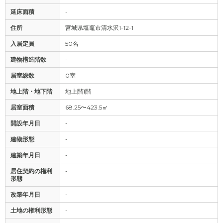
延床面積
-
住所
宮城県塩竈市清水沢1-12-1
入居定員
50名
建物構造階数
-
居室総数
0室
地上階・地下階
地上階1階
居室面積
68.25〜423.5㎡
開設年月日
-
建物形態
-
建築年月日
-
居住契約の権利
-
形態
改築年月日
-
土地の権利形態
-