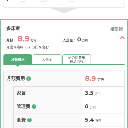
多床室
相部屋
8.9
0
月額：
入居金：
万円
万円
介護保険料
（-）
万円を含む
その他費用
月額費用
入居金
補足情報
8.9
月額費用
?
万円
3.5
家賃
万円
0
管理費
?
万円
5.4
食費
?
万円