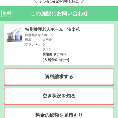
カンタン60秒で申し込み
この施設にお問い合わせ
無料
特別養護老人ホーム 清楽苑
特別養護老人ホーム
標準
入居金
-
プラン
0
プラン
月額
8.9
〜
万円
(入居金
0
〜)
万円
資料請求する
空き状況を知る
料金の総額を見積もり