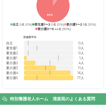
90%
自立
0名 (0%)
要支援1〜2
0名 (0%)
要介護1〜2
5名 (10%)
要介護3〜5
44名 (90%)
宮城県平均
自立
0人
要支援1
0人
要支援2
0人
要介護1
1人
要介護2
4人
要介護3
11人
要介護4
16人
要介護5
17人
特別養護老人ホーム 清楽苑のよくある質問