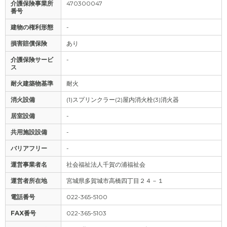
介護保険事業所
470300047
番号
建物の権利形態
-
損害賠償保険
あり
介護保険サービ
-
ス
耐火建築物基準
耐火
消火設備
(1)スプリンクラー(2)屋内消火栓(3)消火器
居室設備
-
共用施設設備
-
バリアフリー
-
運営事業者名
社会福祉法人千賀の浦福祉会
運営者所在地
宮城県多賀城市高橋四丁目２４－１
電話番号
022-365-5100
FAX番号
022-365-5103