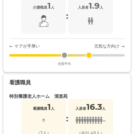
1
1.9
介護職員
人
入居者
人
:
← ケアが手厚い
元気な方向け →
全国平均
看護職員
特別養護老人ホーム 清楽苑
1
16.3
看護職員
人
入居者
人
:
...
（3人）
（合計 49人）