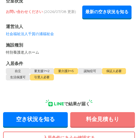
空室状況
最新の空き状況を知る
お問い合わせください
(2026/07/08 更新)
運営法人
社会福祉法人千賀の浦福祉会
施設種別
特別養護老人ホーム
入居条件
自立
要支援1〜2
要介護3〜5
認知症可
保証人必要
生活保護可
引受人必要
LINE
で結果が届く
空き状況を知る
料金見積もり
入居条件にあうか確認する