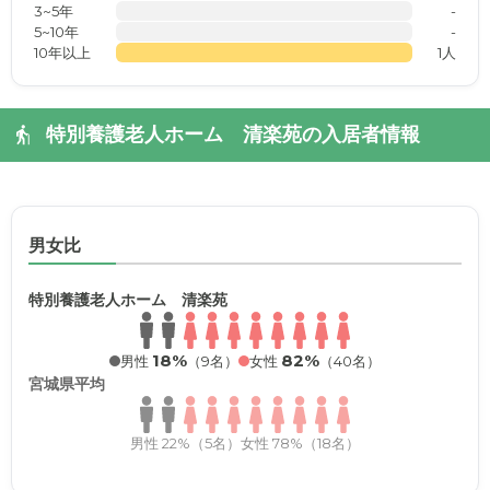
3~5年
-
5~10年
-
10年以上
1人
特別養護老人ホーム 清楽苑の入居者情報
男女比
特別養護老人ホーム 清楽苑
18%
82%
男性
（9名）
女性
（40名）
宮城県平均
男性 22%（5名）
女性 78%（18名）