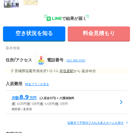
LINE
で結果が届く
外観の写真
空き状況を知る
料金見積もり
基本情報
住所/アクセス
電話番号
022-365-5100
地図
宮城県塩竈市清水沢1-12-1
本塩釜駅
から 徒歩18分
入居費用
料金プランを見る
8.9
月額
万円
(入居金
0
円) + 介護保険料
家
3.5
万円
管
0
万円
食
5.4
万円
他
0
万円
相部屋 / 多床室
塩竈市で予算内で入れる老人ホームを探す