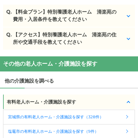
Q.
【料金プラン】特別養護老人ホーム 清楽苑の
費用・入居条件を教えてください
Q.
特別養護老人ホーム 清楽苑
【アクセス】特別養護老人ホーム 清楽苑の住
の入居金・月額料金は
次のとおりです。
所や交通手段を教えてください
・初期費用が
0
万円
・月額費用が
8.9
万円
特別養護老人ホーム 清楽苑
の
交通アクセス
その他の老人ホーム・介護施設を探す
・
住所：
宮城県
塩竈市
清水沢1-12-1
特別養護老人ホーム 清楽苑
の対応可能な入居条件
・
最寄り駅：
本塩釜駅
1.4km
西塩釜駅
1.7km
塩釜駅
は次のとおりです。
1.8km
東塩釜駅
1.9km
下馬駅
2.2km
利府駅
2.2km
国
他の介護施設を調べる
・要介護度：要介護3、要介護4、要介護5
府多賀城駅
3.1km
新利府駅
3.4km
ケアスル 介護では詳細な
料金プラン
をご確認頂けま
有料老人ホーム・介護施設を探す
す。詳しくは
こちら
。
宮城県の有料老人ホーム・介護施設を探す（328件）
◎ケアスル 介護の3つの特徴
・経験豊富な入居相談員が完全無料で施設探しをサ
塩竈市の有料老人ホーム・介護施設を探す（9件）
ポート