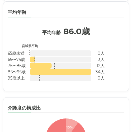
平均年齢
86.0歳
平均年齢
宮城県平均
65歳未満
0人
65〜75歳
3人
75〜85歳
12人
85〜95歳
34人
95歳以上
0人
介護度の構成比
10%