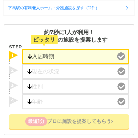
入居相談：
0120-579-721
（無料）
下馬駅の有料老人ホーム・介護施設を探す（12件）
受付時間：10：00～19：00
・全国10000件の介護施設情報を掲載
幅広い選択肢の中から、条件にあった施設を選ぶ
約7秒に1人が利用！
ことができます。
ピッタリ
の施設を提案します
STEP
・こだわりの条件や医療体制から施設を探せる
1
たとえば「カラオケ」「麻雀」が楽しめる施設、
「夫婦入居可」の施設、「看取り可」の施設など、
2
医療・看護体制から施設を探すこともできます。
3
4
最短1分
プロに施設を提案してもらう