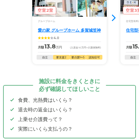
空室2室
空室3
グループホーム
住宅型有料
愛の家 グループホーム 多賀城笠神
住宅型
4.0
13.8
15
月額
万円
月額
(入居金
10
万円
+介護保険料)
自立
要支援2
要介護1〜5
認知症可
自立
施設に料金をきくときに
必ず確認してほしいこと
食費、光熱費はいくら？
退去時の返金はいくら？
上乗せ介護費って？
実際にいくら支払うの？