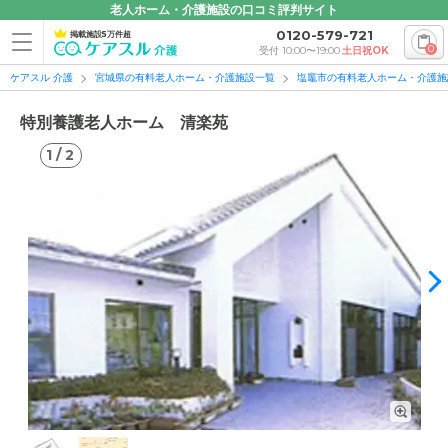
老人ホーム・介護施設の口コミ評判サイト
0120-579-721
掲載施設5万件超
0
受付 10:00〜19:00
土日祝OK
ケアスル 介護
宮城県の有料老人ホーム・介護施設一覧
塩竈市の有料老人ホーム・介護施
特別養護老人ホーム 清楽苑
1
/
2
1
/
2