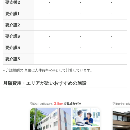
要支援2
-
-
-
要介護1
-
-
-
要介護2
-
-
-
要介護3
-
-
-
要介護4
-
-
-
要介護5
-
-
-
※ 介護報酬の1単位は人件費率45%として計算しています。
月額費用・エリアが近いおすすめの施設
2.5
多賀城市笠神
閲覧中の施設から
km
閲覧中の施