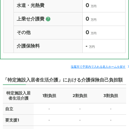
0
水道・光熱費
万円
0
上乗せ介護費
?
万円
0
その他
万円
-
介護保険料
万円
塩竈市で予算内で入れる老人ホームを探す
「特定施設入居者生活介護」における介護保険自己負担額
特定施設入居
1割負担
2割負担
3割負担
者生活介護
自立
-
-
-
要支援1
-
-
-