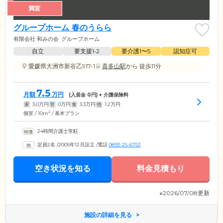
満室
グループホーム 春のうらら
有限会社 和みの会
グループホーム
自立
要支援1•2
要介護1〜5
認知症可
愛媛県大洲市新谷乙917-1
喜多山駅
から 徒歩11分
7.5
月額
万円
(入居金
0
円) + 介護保険料
家
3.0
万円
管
0
万円
食
3.3
万円
他
1.2
万円
2
個室 / 10m
/ 基本プラン
24時間介護士常駐
定員2名
/
2005年12月設立
/
電話
0893-25-6753
空き状況を知る
料金見積もり
※2026/07/08更新
施設の詳細を見る