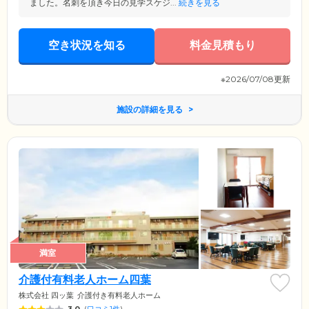
ました。名刺を頂き今日の見学スケジ...
続きを見る
空き状況を知る
料金見積もり
※2026/07/08更新
施設の詳細を見る
満室
介護付有料老人ホーム四葉
株式会社 四ッ葉
介護付き有料老人ホーム