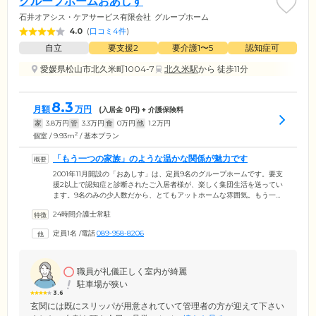
グループホームおあしす
石井オアシス・ケアサービス有限会社
グループホーム
4.0
(
口コミ4件
)
自立
要支援2
要介護1〜5
認知症可
愛媛県松山市北久米町1004-7
北久米駅
から 徒歩11分
8.3
月額
万円
(入居金
0
円) + 介護保険料
家
3.8
万円
管
3.3
万円
食
0
万円
他
1.2
万円
2
個室 / 9.93m
/ 基本プラン
「もう一つの家族」のような温かな関係が魅力です
2001年11月開設の「おあしす」は、定員9名のグループホームです。要支
援2以上で認知症と診断されたご入居者様が、楽しく集団生活を送ってい
ます。9名のみの少人数だから、とてもアットホームな雰囲気。もう一つ
の家族のようになんでもいえる関係のため、いつもありのままの自分で
24時間介護士常駐
過ごせることが魅力です。介護スタッフは、24時間365日体制でご入居者
様をサポート。一緒に食事を作ったり、お部屋の掃除をしたり、近所の
定員1名
/
電話
089-958-8206
スーパーへ買い物に行ったり、日常的な家事を行い、こころとからだを
積極的に動かすことで、認知症の進行緩和を目指しています。心がほっ
とする雰囲気のなか、穏やかな毎日をお過ごしください。
職員が礼儀正しく室内が綺麗
駐車場が狭い
3.6
玄関には既にスリッパが用意されていて管理者の方が迎えて下さい