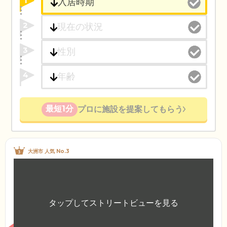
1
2
3
4
最短1分
プロに施設を提案してもらう
大洲市 人気 No.3