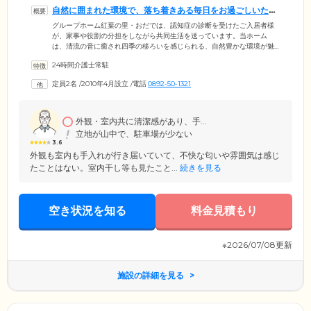
自然に囲まれた環境で、落ち着きある毎日をお過ごしいただ
けます
グループホーム紅葉の里・おだでは、認知症の診断を受けたご入居者様
が、家事や役割の分担をしながら共同生活を送っています。当ホーム
は、清流の音に癒され四季の移ろいを感じられる、自然豊かな環境が魅
力。みなさまの生活の拠点となるお部屋は、おひとりでゆっくりとくつ
24時間介護士常駐
ろげる個室をご用意しました。各お部屋には、冷暖房、ベッド、洗面
台、カーテン、タンスを完備。お食事は栄養バランスや彩りに配慮した
定員2名
/
2010年4月設立
/
電話
0892-50-1321
メニューを、3食ご提供いたします。共用スペースであるリビング兼ダイ
ニングでは、ご入居者様同士での交流や趣味など、思い思いの時間をお
過ごしください。
外観・室内共に清潔感があり、手...
立地が山中で、駐車場が少ない
3.6
外観も室内も手入れが行き届いていて、不快な匂いや雰囲気は感じ
たことはない。室内干し等も見たこと...
続きを見る
空き状況を知る
料金見積もり
※2026/07/08更新
施設の詳細を見る