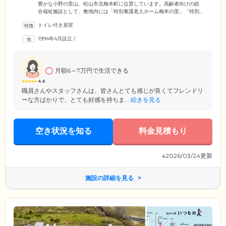
豊かな小野の里山、松山市北梅本町に位置しています。高齢者向けの総
合福祉施設として、敷地内には「特別養護老人ホーム梅本の里」「特別
養護老人ホーム梅本の里ゆにっと」「グループホーム梅本の里」を併
トイレ付き居室
設。現在ご家族様と離れてひとり暮らしをされている方など在宅生活に
不安を感じているご高齢者様のための軽費老人ホームとして、ご入居の
1994年4月設立
/
みなさまの安心・安全を第一に考えたサポートを行っています。全30室
ご用意したお部屋は完全個室になっていますので、思いおもいの日常を
お楽しみいただけます。
月額6～7万円で生活できる
4.6
職員さんやスタッフさんは、皆さんとても感じが良くてフレンドリ
ーな方ばかりで、とても好感を持ちま...
続きを見る
空き状況を知る
料金見積もり
※2026/03/24更新
施設の詳細を見る