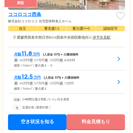
満室
ココロココ西条
株式会社ココロココ
住宅型有料老人ホーム
自立
要支援1•2
要介護1〜5
認知症可
愛媛県西条市朔日市804西条中央病院敷地内
伊予氷見駅
11.8
月額
万円
(入居金
0
円) + 介護保険料
家
4.5
万円
管
5.7
万円
食
1.0
万円
他
6,000
円
2
個室 / 14.6m
/ 要介護４・５
12.5
月額
万円
(入居金
0
円) + 介護保険料
家
4.5
万円
管
5.7
万円
食
1.0
万円
他
1.3
万円
2
個室 / 14.6m
/ 要介護３
24時間介護士常駐
/
トイレ付き居室
定員50名
/
居室50室
/
空き状況を知る
料金見積もり