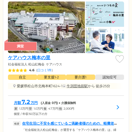
満室
ケアハウス梅本の里
社会福祉法人 松山紅梅会
ケアハウス
4.6
(
口コミ1件
)
自立
要支援1•2
要介護1
認知症可
愛媛県松山市北梅本町1624-1
牛渕団地前駅
から 徒歩25分
7.2
月額
万円
(入居金
0
円) + 介護保険料
家
1.3
万円
管
1.0
万円
食
4.7
万円
他
2,000
円
個室 / 年収150万以下の方
在宅生活に不安を感じているご高齢者様のための、軽費老人
ホームです
「社会福祉法人松山紅梅会」が運営する「ケアハウス梅本の里」は、緑