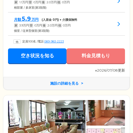
家
1.1
万円
管
0
万円
食
2.0
万円
他
0
万円
相部屋 / 多床室(第3段階)
5.9
月額
万円
(入居金
0
円) + 介護保険料
家
3.9
万円
管
0
万円
食
2.0
万円
他
0
万円
個室 / 従来型個室(第3段階)
定員100名
/
電話
089-983-2223
空き状況を知る
料金見積もり
※2026/07/08更新
施設の詳細を見る