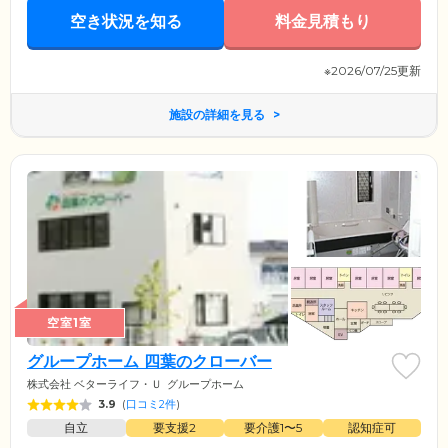
空き状況を知る
料金見積もり
※2026/07/25更新
施設の詳細を見る
空室1室
グループホーム 四葉のクローバー
株式会社 ベターライフ・Ｕ
グループホーム
3.9
(
口コミ2件
)
自立
要支援2
要介護1〜5
認知症可