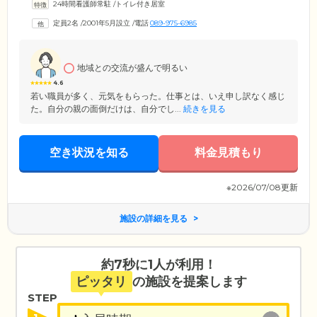
24時間看護師常駐
/
トイレ付き居室
り切らない自立した生活を送れるようサポート。認知症に対する正しい
知識と理解をもつ専門のケアスタッフが、ご入居者様それぞれの個別性
定員2名
/
2001年5月設立
/
電話
089-975-6985
と自立性尊重の原則に立って、きめ細やかなアプローチを行っていま
す。また、各専門職がチーム体制をとり、よりきめ細やかな支援を行え
るよう尽力しています。
地域との交流が盛んで明るい
4.6
若い職員が多く、元気をもらった。仕事とは、いえ申し訳なく感じ
た。自分の親の面倒だけは、自分でし...
続きを見る
空き状況を知る
料金見積もり
※2026/07/08更新
施設の詳細を見る
約7秒に1人が利用！
ピッタリ
の施設を提案します
STEP