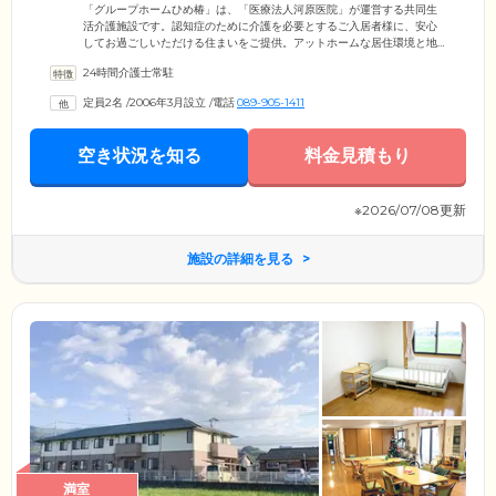
「グループホームひめ椿」は、「医療法人河原医院」が運営する共同生
活介護施設です。認知症のために介護を必要とするご入居者様に、安心
してお過ごしいただける住まいをご提供。アットホームな居住環境と地
域住民との交流のもとで、ご自分らしくいきいきと暮らせます。木造2階
24時間介護士常駐
建ての館内には、全18室のお部屋をご用意。全室個室でご用意していま
すので、プライバシーがしっかり守られます。また、新生活に少しでも
定員2名
/
2006年3月設立
/
電話
089-905-1411
早く馴染んでいただけるよう、各フロア9名ずつの少人数ケアを行ってい
ます。ご入居前のご見学やご相談など、いつでもお気軽にお問い合わせ
ください。
空き状況を知る
料金見積もり
※2026/07/08更新
施設の詳細を見る
満室