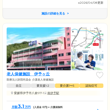
※2026/04/08更新
施設の詳細を見る
老人保健施設 伊予ヶ丘
医療法人財団尚温会
介護老人保健施設
自立
要支援1•2
要介護1〜5
認知症可
愛媛県伊予市八倉917-1
南伊予駅
3.1
月額
万円
(入居金
0
円) + 介護保険料