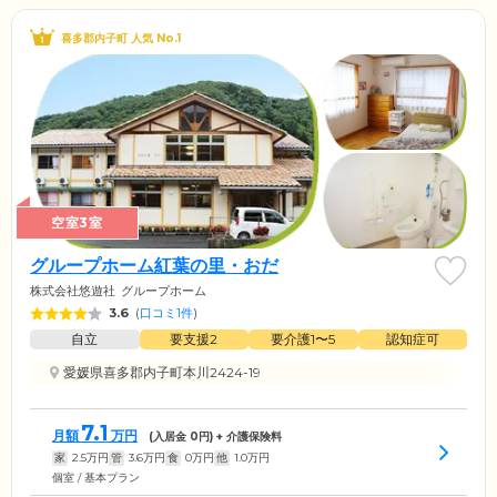
喜多郡内子町 人気 No.1
空室3室
グループホーム紅葉の里・おだ
株式会社悠遊社
グループホーム
3.6
(
口コミ1件
)
自立
要支援2
要介護1〜5
認知症可
愛媛県喜多郡内子町本川2424-19
7.1
月額
万円
(入居金
0
円) + 介護保険料
家
2.5
万円
管
3.6
万円
食
0
万円
他
1.0
万円
個室 / 基本プラン