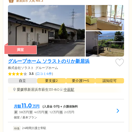
新居浜市 人気 No.3
満室
グループホーム ソラストのりか新居浜
株式会社ソラスト
グループホーム
3.5
(
口コミ4件
)
自立
要支援2
要介護1〜5
認知症可
愛媛県新居浜市萩生131-80
中萩駅
11.0
月額
万円
(入居金
0
円) + 介護保険料
家
3.8
万円
管
4.0
万円
食
1.2
万円
他
2.0
万円
個室 / 基本プラン
24時間介護士常駐