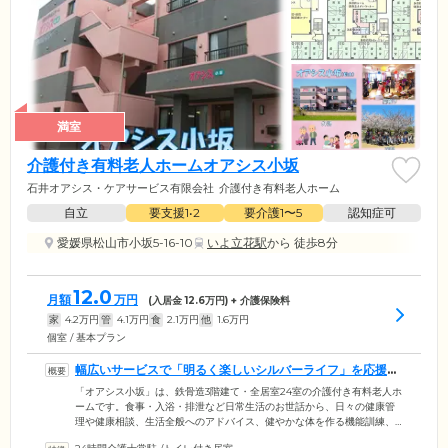
満室
介護付き有料老人ホームオアシス小坂
石井オアシス・ケアサービス有限会社
介護付き有料老人ホーム
自立
要支援1•2
要介護1〜5
認知症可
愛媛県松山市小坂5-16-10
いよ立花駅
から 徒歩8分
12.0
月額
万円
(入居金
12.6
万円) + 介護保険料
家
4.2
万円
管
4.1
万円
食
2.1
万円
他
1.6
万円
個室 / 基本プラン
幅広いサービスで「明るく楽しいシルバーライフ」を応援し
ます
「オアシス小坂」は、鉄骨造3階建て・全居室24室の介護付き有料老人ホ
ームです。食事・入浴・排泄など日常生活のお世話から、日々の健康管
理や健康相談、生活全般へのアドバイス、健やかな体を作る機能訓練、
多彩なレクリエーションなど、ニーズに応える幅広いサービスで、ご入