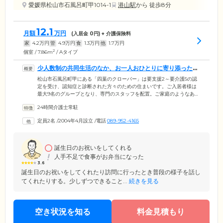
愛媛県松山市石風呂町甲1014-1
港山駅
から 徒歩8分
12.1
月額
万円
(入居金
0
円) + 介護保険料
家
4.2
万円
管
4.9
万円
食
1.3
万円
他
1.7
万円
2
個室 / 7.86m
/ Aタイプ
少人数制の共同生活のなか、お一人おひとりに寄り添ったケ
アをご提供します
松山市石風呂町甲にある「四葉のクローバー」は要支援2～要介護5の認
定を受け、認知症と診断された方々のための住まいです。ご入居者様は
最大9名のグループとなり、専門のスタッフを配置。ご家庭のようなあた
たかい雰囲気のなか、共同生活を営んでいます。スタッフは日常をつう
24時間介護士常駐
じて、ご入居者様それぞれの個性をしっかりと把握。お食事の支度や掃
除、洗濯のなどから、お一人おひとりが得意とする家事のお手伝いをい
定員2名
/
2004年4月設立
/
電話
089-952-4165
ただいています。暮らしのなかでご自身の役割をしっかりとこなしなが
ら、身体機能を活用していくことにより脳を活性化。ご自分で生活のひ
ととおりのことができる「自立」の状態を目指しています。
誕生日のお祝いをしてくれる
人手不足で食事がお弁当になった
3.6
誕生日のお祝いをしてくれたり訪問に行ったとき普段の様子を話し
てくれたりする。少しずつできること...
続きを見る
空き状況を知る
料金見積もり