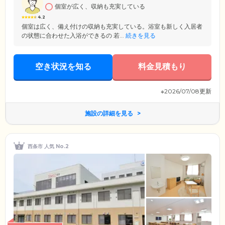
個室が広く、収納も充実している
お気持ちに寄り添い、真心こめた介護ケアをお届けします。
4.2
個室は広く、備え付けの収納も充実している。浴室も新しく入居者
の状態に合わせた入浴ができるの 若...
続きを見る
空き状況を知る
料金見積もり
※2026/07/08更新
施設の詳細を見る
西条市 人気 No.2