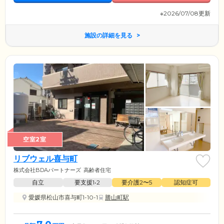
※2026/07/08更新
施設の詳細を見る
空室2室
リブウェル喜与町
株式会社BDAパートナーズ
高齢者住宅
自立
要支援1•2
要介護2〜5
認知症可
愛媛県松山市喜与町1-10-1
勝山町駅