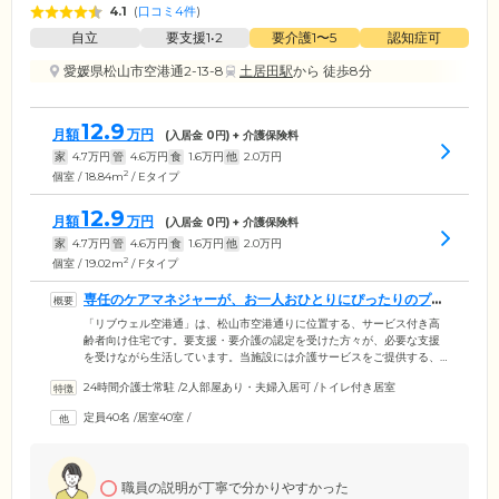
4.1
(
口コミ4件
)
自立
要支援1•2
要介護1〜5
認知症可
愛媛県松山市空港通2-13-8
土居田駅
から 徒歩8分
12.9
月額
万円
(入居金
0
円) + 介護保険料
家
4.7
万円
管
4.6
万円
食
1.6
万円
他
2.0
万円
2
個室 / 18.84m
/ Eタイプ
12.9
月額
万円
(入居金
0
円) + 介護保険料
家
4.7
万円
管
4.6
万円
食
1.6
万円
他
2.0
万円
2
個室 / 19.02m
/ Fタイプ
専任のケアマネジャーが、お一人おひとりにぴったりのプラ
ンをご案内します
「リブウェル空港通」は、松山市空港通りに位置する、サービス付き高
齢者向け住宅です。要支援・要介護の認定を受けた方々が、必要な支援
を受けながら生活しています。当施設には介護サービスをご提供する、
さまざまな事業所が併設。ケアマネジャーが在籍する居宅介護支援事業
24時間介護士常駐
/
2人部屋あり・夫婦入居可
/
トイレ付き居室
所では、ご入居者様お一人おひとりに最適なケアプランを作成・ご提案
いたします。また、現在契約中のケアマネジャーの利用を希望される場
定員40名
/
居室40室
/
合は、そのまま継続していただけますのでご安心ください。また、ご入
居者様のご負担を減らすため、当施設では敷金をいただいておりませ
ん。ご入居に関するご不安点など、ぜひお気軽にご連絡ください。
職員の説明が丁寧で分かりやすかった