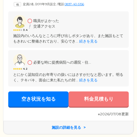
定員2名
/
2011年9月設立
/
電話
0897-40-5156
職員がよかった
交通アクセス
3.4
施設内のいろんなところに呼び出しボタンがあり、また施設もとて
もきれいに整備されており、安心でき...
続きを見る
必要な時に提携病院への通院・往...
4.2
とにかく認知症のお年寄りの扱いにはさすがだなと思います。明る
く、テキパキ、面会に来た私たちの対...
続きを見る
空き状況を知る
料金見積もり
※2026/07/08更新
施設の詳細を見る