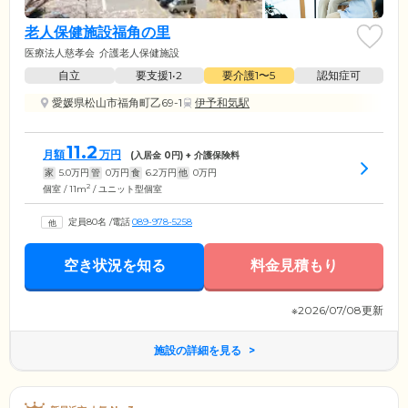
老人保健施設福角の里
医療法人慈孝会
介護老人保健施設
自立
要支援1•2
要介護1〜5
認知症可
愛媛県松山市福角町乙69-1
伊予和気駅
11.2
月額
万円
(入居金
0
円) + 介護保険料
家
5.0
万円
管
0
万円
食
6.2
万円
他
0
万円
2
個室 / 11m
/ ユニット型個室
定員80名
/
電話
089-978-5258
空き状況を知る
料金見積もり
※2026/07/08更新
施設の詳細を見る