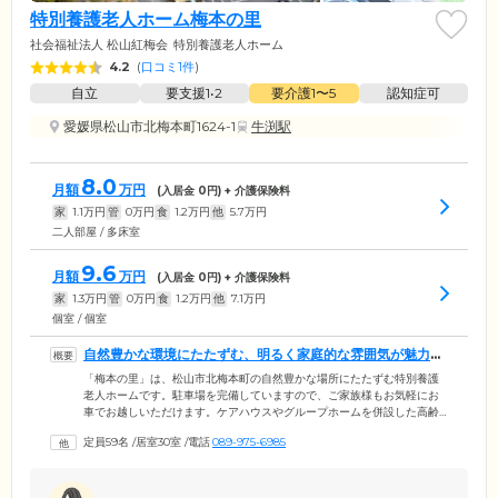
特別養護老人ホーム梅本の里
社会福祉法人 松山紅梅会
特別養護老人ホーム
4.2
(
口コミ1件
)
自立
要支援1•2
要介護1〜5
認知症可
愛媛県松山市北梅本町1624-1
牛渕駅
8.0
月額
万円
(入居金
0
円) + 介護保険料
家
1.1
万円
管
0
万円
食
1.2
万円
他
5.7
万円
二人部屋 / 多床室
9.6
月額
万円
(入居金
0
円) + 介護保険料
家
1.3
万円
管
0
万円
食
1.2
万円
他
7.1
万円
個室 / 個室
自然豊かな環境にたたずむ、明るく家庭的な雰囲気が魅力の
人ホームです
「梅本の里」は、松山市北梅本町の自然豊かな場所にたたずむ特別養護
老人ホームです。駐車場を完備していますので、ご家族様もお気軽にお
車でお越しいただけます。ケアハウスやグループホームを併設した高齢
者総合複合施設内にあり、明るく家庭的な雰囲気が魅力のひとつ。現場
定員59名
/
居室30室
/
電話
089-975-6985
で経験を積んだ頼もしい介護スタッフが、お食事や入浴、排せつの介助
といった日常生活のサポートを行っています。協力医療機関との連携に
より、緊急時も迅速に対応いたしますので、安心してお過ごしくださ
い。お一人おひとりに適したケアをつうじて、ご入居者様やご家族様の