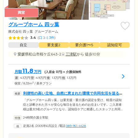
満室
グループホーム 四ッ葉
株式会社 四ッ葉
グループホーム
3.4
(
口コミ3件
)
自立
要支援2
要介護1〜5
認知症可
愛媛県松山市桜ケ丘643-2
三津駅
から 徒歩10分
11.8
月額
万円
(入居金
0
円) + 介護保険料
家
4.3
万円
管
4.9
万円
食
1.3
万円
他
1.3
万円
2
個室 / 8.33m
/ 基本プラン
利便性の高い立地、自然に恵まれた環境で共同生活を送るホ
ームです
「グループホーム四ッ葉」は要支援・要介護の認定を受け、軽度の認知
症と診断された方々が安心な毎日を送るためのお住まいです。ご入居者
様は最大9名のグループとなり、認知症ケアに精通したスタッフと共同で
生活。身体介護や機能訓練、レクリエーションなどをとおして、認知症
24時間介護士常駐
の進行緩和を目指します。また、お一人おひとりには個室をご用意。プ
ライバシーを確保しながらお過ごしいただけます。場所は松山市桜ヶ
定員2名
/
2005年6月設立
/
電話
089-951-4428
丘。周辺には薬局やコンビニエンスストア、回転寿司、ケーキ店、スー
パーなどが集まる生活に便利な環境です。また、ホーム裏手には自然豊
かな里山が広がり、窓からは四季の景色を楽しめます。