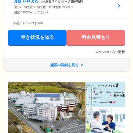
7.0
月額
万円
(入居金
9.0
万円) + 介護保険料
家
4.5
万円
管
0
万円
食
1.8
万円
他
7,000
円
2
個室 / 25.22m
/ プラン１
トイレ付き居室
空き状況を知る
料金見積もり
※2026/05/29更新
施設の詳細を見る