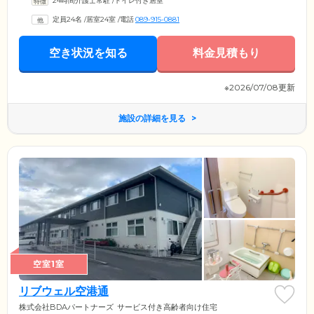
24時間介護士常駐
/
トイレ付き居室
居者様の明るく楽しいシルバーライフを応援しています。お部屋は全室
個室のため、ご自宅と同じようにご自身のペースでのびのびと過ごせま
定員24名
/
居室24室
/
電話
089-915-0881
す。クローゼット・ベッド・エアコンなど、大型家具や家電を標準装
備。私物のお持ち込みも可能ですので、お気に入りの品々や趣味のアイ
テムなどを、ぜひお持ち込みください。洗面所とトイレも各お部屋に完
空き状況を知る
料金見積もり
備しています。
※2026/07/08更新
施設の詳細を見る
空室1室
リブウェル空港通
株式会社BDAパートナーズ
サービス付き高齢者向け住宅