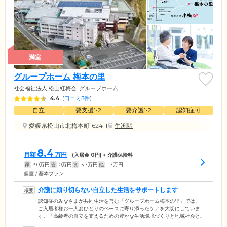
満室
グループホーム 梅本の里
社会福祉法人 松山紅梅会
グループホーム
4.4
(
口コミ3件
)
自立
要支援1•2
要介護1•2
認知症可
愛媛県松山市北梅本町1624-1
牛渕駅
8.4
月額
万円
(入居金
0
円) + 介護保険料
家
3.0
万円
管
0
万円
食
3.7
万円
他
1.7
万円
個室 / 基本プラン
介護に頼り切らない自立した生活をサポートします
認知症のみなさまが共同生活を営む「グループホーム梅本の里」では、
ご入居者様お一人おひとりのペースに寄り添ったケアを大切にしていま
す。「高齢者の自立を支えるための豊かな生活環境づくりと地域社会と
のネットワークの創造」を理念にかかげ、ご入居のみなさまが介護に頼