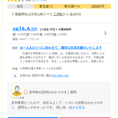
3.0
(
口コミ1件
)
自立
要支援1•2
要介護1〜5
認知症可
愛媛県松山市高山町3-17
三津駅
から 徒歩8分
14.4
月額
万円
(入居金
0
円) + 介護保険料
家
4.2
万円
管
3.3
万円
食
4.9
万円
他
2.0
万円
2
個室 / 18m
/ プランA
お一人おひとりに合わせて、適切な生活支援をいたします
「介護付き有料老人ホーム 四葉」は、介護度の低い方から、充実した介
護を必要とする方まで、幅広い方々が生活するお住まいです。可能な限
りご自身の力で生活する「自立」した生活を尊重しながら、必要に応じ
てご入居者様の身の回りの動作をサポート。どのようなお体の状態の方
24時間介護士常駐
/
トイレ付き居室
も、適切に支援いたします。ご入居者様それぞれのお部屋は、プライバ
シーに配慮された完全個室。空調完備の広々とした居室でプライベート
定員50名
/
居室100室
/
電話
089-968-4165
のお時間を快適にお過ごしいただけます。また、ご入居のみなさまが集
まるリビングには、大きなテレビが2台。テレビを見たり、おしゃべりを
楽しまれたり、それぞれ自由に過ごされています。
見学時の説明がわかりやすく質問...
3.0
見学希望だったので、対応もよくて、いろいろ説明もわかりやす
く、質問もしやすかったです。 特に何...
続きを見る