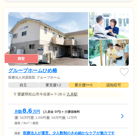
満室
グループホームひめ椿
医療法人河原医院
グループホーム
自立
要支援1•2
要介護1〜5
認知症可
愛媛県松山市今在家4-7-28
久米駅
8.6
月額
万円
(入居金
0
円) + 介護保険料
家
3.6
万円
管
2,100
円
食
3.6
万円
他
1.2
万円
2
個室 / 9m
/ 個室
医療法人が運営。少人数制のきめ細かなケアが魅力です