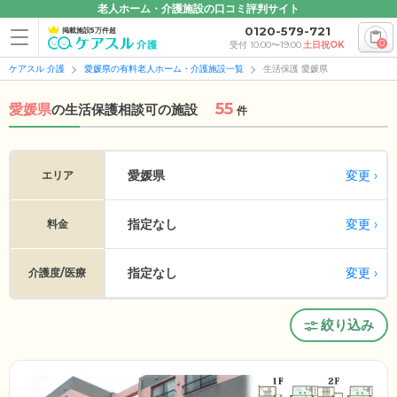
老人ホーム・介護施設の口コミ評判サイト
0120-579-721
掲載施設5万件超
0
受付 10:00〜19:00
土日祝OK
ケアスル 介護
愛媛県の有料老人ホーム・介護施設一覧
生活保護 愛媛県
55
愛媛県
の
生活保護相談可の施設
件
変更
愛媛県
エリア
指定なし
変更
料金
指定なし
変更
介護度/医療
絞り込み