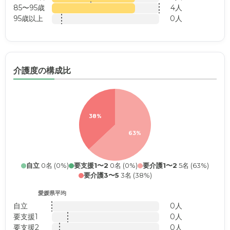
85〜95歳
4人
95歳以上
0人
介護度の構成比
38%
63%
自立
0名 (0%)
要支援1〜2
0名 (0%)
要介護1〜2
5名 (63%)
要介護3〜5
3名 (38%)
愛媛県平均
自立
0人
要支援1
0人
要支援2
0人