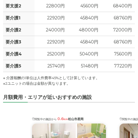
要支援2
22800円
45600円
68400円
要介護1
22920円
45840円
68760円
要介護2
24000円
48000円
72000円
要介護3
22920円
45840円
68760円
要介護4
25200円
50400円
75600円
要介護5
25740円
51480円
77220円
※ 介護報酬の1単位は人件費率45%として計算しています。
※2ユニットの場合は金額が異なります。
月額費用・エリアが近いおすすめの施設
0.6
松山市星岡
閲覧中の施設から
km
閲覧中の施