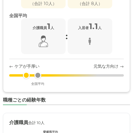
（合計 10人）
（合計 8人）
全国平均
1
1.1
介護職員
人
入居者
人
:
← ケアが手厚い
元気な方向け →
全国平均
職種ごとの経験年数
介護職員
合計 10人
愛媛県平均