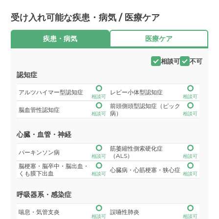
受け入れ可能な疾患・病気 / 医療ケア
疾患・病気
医療ケア
相談可
不可
認知症
アルツハイマー型認知症
レビー小体型認知症
相談可
相談可
前頭側頭型認知症（ピック
脳血管性認知症
病）
相談可
相談可
心臓・血管・神経
筋萎縮性側索硬化症
パーキンソン病
（ALS）
相談可
相談可
脳梗塞・脳卒中・脳出血・
心臓病・心筋梗塞・狭心症
くも膜下出血
相談可
相談可
呼吸器系・感染症
喘息・気管支炎
誤嚥性肺炎
相談可
相談可