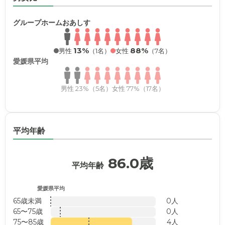
グループホームおあしす
13%
88%
男性
（1名）
女性
（7名）
愛媛県平均
男性 23%（5名）
女性 77%（17名）
平均年齢
86.0歳
平均年齢
愛媛県平均
65歳未満
0人
65〜75歳
0人
75〜85歳
4人