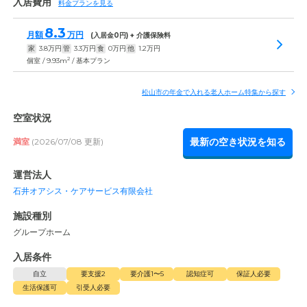
入居費用
料金プランを見る
8.3
月額
万円
(入居金
0
円) + 介護保険料
家
3.8
万円
管
3.3
万円
食
0
万円
他
1.2
万円
2
個室 / 9.93m
/ 基本プラン
松山市の年金で入れる老人ホーム特集から探す
空室状況
最新の空き状況を知る
満室
(2026/07/08 更新)
運営法人
石井オアシス・ケアサービス有限会社
施設種別
グループホーム
入居条件
自立
要支援2
要介護1〜5
認知症可
保証人必要
生活保護可
引受人必要