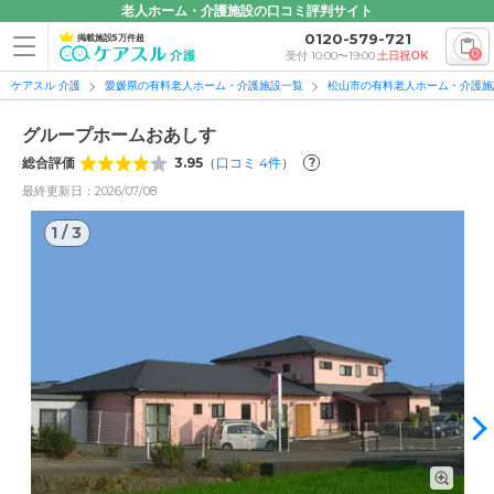
老人ホーム・介護施設の口コミ評判サイト
0120-579-721
掲載施設5万件超
0
受付 10:00〜19:00
土日祝OK
ケアスル 介護
愛媛県の有料老人ホーム・介護施設一覧
松山市の有料老人ホーム・介護施
グループホームおあしす
総合評価
3.95
（
口コミ
4
件
）
?
最終更新日：2026/07/08
1
/
3
1
/
3