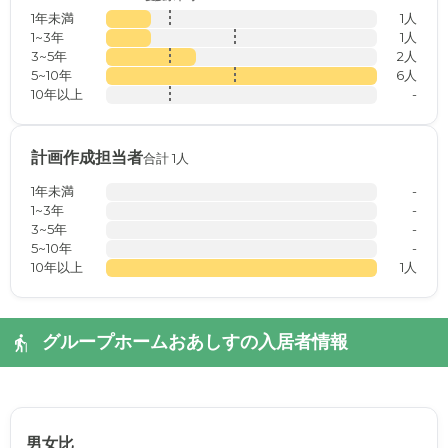
1年未満
1人
1~3年
1人
3~5年
2人
5~10年
6人
10年以上
-
計画作成担当者
合計 1人
1年未満
-
1~3年
-
3~5年
-
5~10年
-
10年以上
1人
グループホームおあしすの入居者情報
男女比