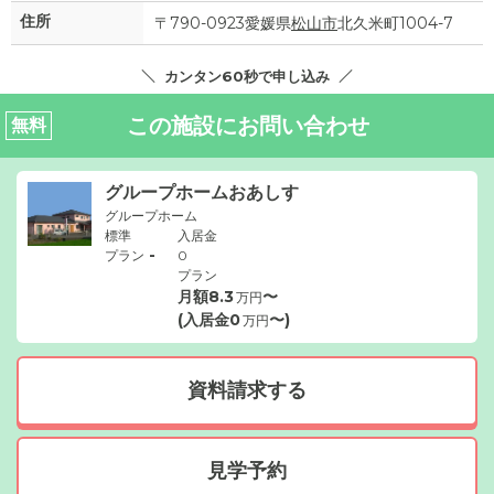
住所
〒790-0923愛媛県
松山市
北久米町1004-7
カンタン60秒で申し込み
この施設にお問い合わせ
無料
グループホームおあしす
グループホーム
標準
入居金
-
プラン
0
プラン
月額
8.3
〜
万円
(入居金
0
〜)
万円
資料請求する
見学予約