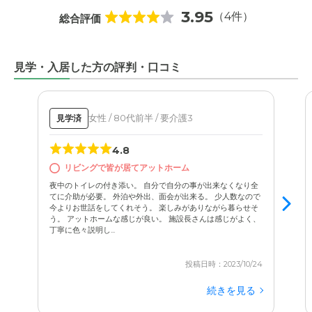
3.95
（4件）
総合評価
見学・入居した方の評判・口コミ
女性 / 80代前半 / 要介護3
見学済
4.8
リビングで皆が居てアットホーム
夜中のトイレの付き添い。 自分で自分の事が出来なくなり全
てに介助が必要。 外泊や外出、面会が出来る。 少人数なので
今よりお世話をしてくれそう。 楽しみがありながら暮らせそ
う。 アットホームな感じが良い。 施設長さんは感じがよく、
丁寧に色々説明し...
投稿日時：2023/10/24
続きを見る