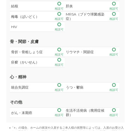
結核
肝炎
相談可
相談可
MRSA（ブドウ球菌感染
梅毒（ばいどく）
症）
相談可
相談可
HIV
相談可
骨・関節・皮膚
骨折・骨粗しょう症
リウマチ・関節症
相談可
相談可
疥癬（かいせん）
相談可
心・精神
統合失調症
うつ・鬱病
相談可
相談可
その他
生活不活発病（廃用症候
がん・末期癌
群）
相談可
相談可
※「○」の場合、ホームの状況や入居するご本人様の状態等によっては、入居のお受け入