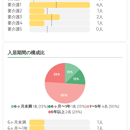
要介護1
4人
要介護2
1人
要介護3
2人
要介護4
1人
要介護5
0人
入居期間の構成比
13%
25%
13%
50%
6ヶ月未満
1名 (13%)
6ヶ月〜1年
1名 (13%)
1〜5年
4名 (50%)
5年以上
2名 (25%)
6ヶ月未満
1人
6ヶ月〜1年
1人