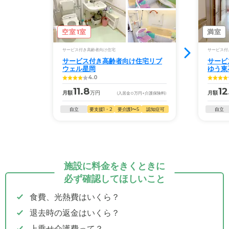
空室1室
満室
サービス付き高齢者向け住宅
サービス付
サービス付き高齢者向け住宅リブ
サービ
ウェル星岡
ゆう東
4.0
11.8
12
月額
万円
月額
(入居金
0
万円
+介護保険料)
自立
要支援1・2
要介護1〜5
認知症可
自立
施設に料金をきくときに
必ず確認してほしいこと
食費、光熱費はいくら？
退去時の返金はいくら？
上乗せ介護費って？