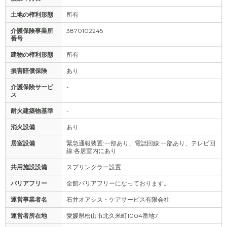
土地の権利形態
所有
介護保険事業所
3870102245
番号
建物の権利形態
所有
損害賠償保険
あり
介護保険サービ
-
ス
耐火建築物基準
-
消火設備
あり
居室設備
緊急通報装置:一部あり、電話回線:一部あり、テレビ回
線:各居室内にあり
共用施設設備
スプリンクラー設置
バリアフリー
全館バリアフリーになっております。
運営事業者名
石井オアシス・ケアサービス有限会社
運営者所在地
愛媛県松山市北久米町1004番地7