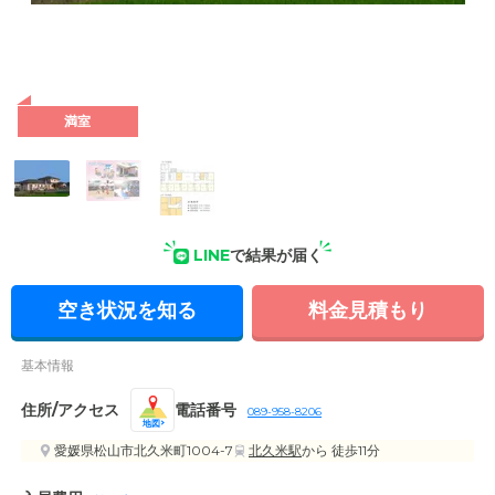
外観: ピンクの外壁が特徴的な2階建ての施設です。敷地内に
広々とした駐車場を備えております。
満室
LINE
で結果が届く
空き状況を知る
料金見積もり
基本情報
住所/アクセス
電話番号
089-958-8206
地図
愛媛県松山市北久米町1004-7
北久米駅
から 徒歩11分