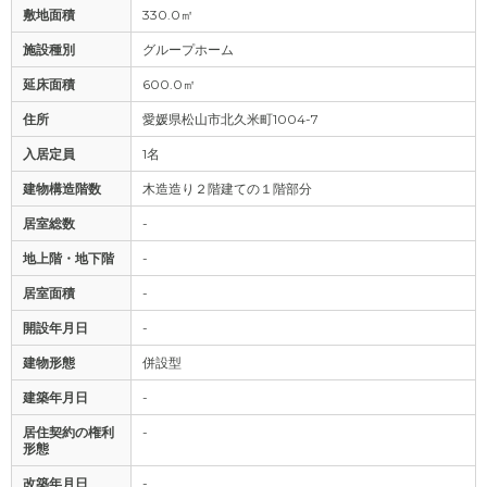
敷地面積
330.0㎡
施設種別
グループホーム
延床面積
600.0㎡
住所
愛媛県松山市北久米町1004-7
入居定員
1名
建物構造階数
木造造り２階建ての１階部分
居室総数
-
地上階・地下階
-
居室面積
-
開設年月日
-
建物形態
併設型
建築年月日
-
居住契約の権利
-
形態
改築年月日
-