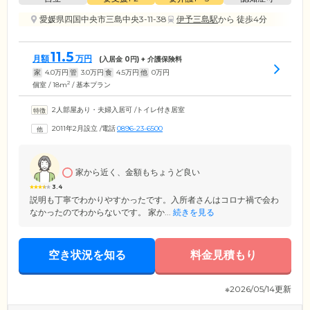
愛媛県四国中央市三島中央3-11-38
伊予三島駅
から 徒歩4分
11.5
月額
万円
(入居金
0
円) + 介護保険料
家
4.0
万円
管
3.0
万円
食
4.5
万円
他
0
万円
2
個室 / 18m
/ 基本プラン
2人部屋あり・夫婦入居可
/
トイレ付き居室
2011年2月設立
/
電話
0896-23-6500
家から近く、金額もちょうど良い
3.4
説明も丁寧でわかりやすかったです。入所者さんはコロナ禍で会わ
なかったのでわからないです。 家か...
続きを見る
空き状況を知る
料金見積もり
※2026/05/14更新