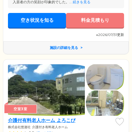
入居者の方の笑顔が印象的でした。...
続きを見る
空き状況を知る
料金見積もり
※2026/07/31更新
施設の詳細を見る
空室3室
介護付有料老人ホーム よろこび
株式会社悠遊社
介護付き有料老人ホーム