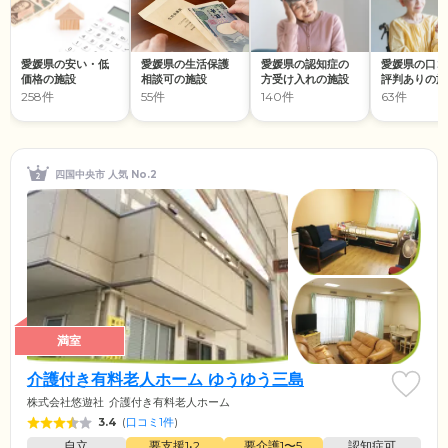
愛媛県の安い・低
愛媛県の生活保護
愛媛県の認知症の
愛媛県の口コ
価格の施設
相談可の施設
方受け入れの施設
評判ありの施
258件
55件
140件
63件
四国中央市 人気 No.2
満室
介護付き有料老人ホーム ゆうゆう三島
株式会社悠遊社
介護付き有料老人ホーム
3.4
(
口コミ1件
)
自立
要支援1•2
要介護1〜5
認知症可