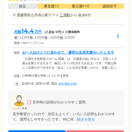
自立
要支援1•2
要介護1〜5
認知症可
愛媛県松山市高山町3-17
三津駅
から 徒歩8分
14.4
月額
万円
(入居金
0
円) + 介護保険料
家
4.2
万円
管
3.3
万円
食
4.9
万円
他
2.0
万円
2
個室 / 18m
/ プランA
お一人おひとりに合わせて、適切な生活支援をいたします
「介護付き有料老人ホーム 四葉」は、介護度の低い方から、充実した介
護を必要とする方まで、幅広い方々が生活するお住まいです。可能な限
りご自身の力で生活する「自立」した生活を尊重しながら、必要に応じ
てご入居者様の身の回りの動作をサポート。どのようなお体の状態の方
24時間介護士常駐
/
トイレ付き居室
も、適切に支援いたします。ご入居者様それぞれのお部屋は、プライバ
シーに配慮された完全個室。空調完備の広々とした居室でプライベート
定員50名
/
居室100室
/
電話
089-968-4165
のお時間を快適にお過ごしいただけます。また、ご入居のみなさまが集
まるリビングには、大きなテレビが2台。テレビを見たり、おしゃべりを
楽しまれたり、それぞれ自由に過ごされています。
見学時の説明がわかりやすく質問...
3.0
見学希望だったので、対応もよくて、いろいろ説明もわかりやす
く、質問もしやすかったです。 特に何...
続きを見る