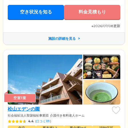
空き状況を知る
料金見積もり
※2026/07/08更新
施設の詳細を見る
空室1室
松山エデンの園
社会福祉法人聖隷福祉事業団
介護付き有料老人ホーム
4.4
(
口コミ1件
)
自立
要支援1•2
要介護1〜5
認知症可