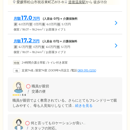
愛媛県松山市祝谷東町乙813-8
道後温泉駅
から 徒歩13分
17.0
月額
万円
(入居金
0
円) + 介護保険料
家
6.0
万円
管
0
万円
食
6.0
万円
他
5.1
万円
2
個室 / 18.07～18.24m
/ お部屋タイプ１
17.2
月額
万円
(入居金
0
円) + 介護保険料
家
6.1
万円
管
0
万円
食
6.0
万円
他
5.1
万円
2
個室 / 18.07～18.24m
/ お部屋タイプ２
24時間介護士常駐
/
トイレ付き居室
定員74名
/
居室74室
/
2009年4月設立
/
電話
089-915-0250
職員が親切
交通の便
3.6
職員が親切でよく教育されている。さらにとてもフレンドリーで親
しみやすく、母も人見知りしなくて済...
続きを見る
何と言ってもロケーションが良い...
スタッフの対応。