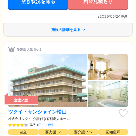
空き状況を知る
料金見積もり
※2026/03/24更新
施設の詳細を見る
愛媛県 人気 No.2
空室2室
ツクイ・サンシャイン松山
株式会社ツクイ
介護付き有料老人ホーム
3.7
(
口コミ6件
)
自立
要支援1•2
要介護1〜5
認知症可