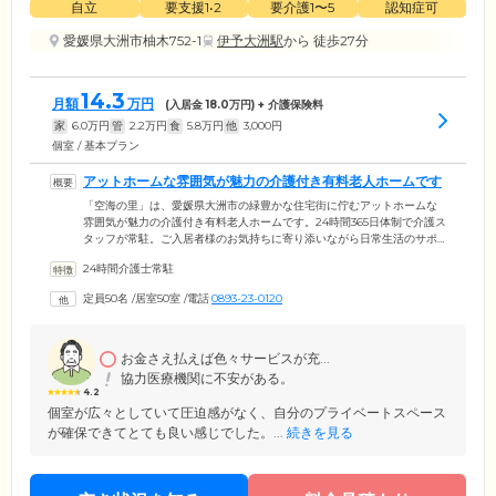
自立
要支援1•2
要介護1〜5
認知症可
愛媛県大洲市柚木752-1
伊予大洲駅
から 徒歩27分
14.3
月額
万円
(入居金
18.0
万円) + 介護保険料
家
6.0
万円
管
2.2
万円
食
5.8
万円
他
3,000
円
個室 / 基本プラン
アットホームな雰囲気が魅力の介護付き有料老人ホームです
「空海の里」は、愛媛県大洲市の緑豊かな住宅街に佇むアットホームな
雰囲気が魅力の介護付き有料老人ホームです。24時間365日体制で介護ス
タッフが常駐。ご入居者様のお気持ちに寄り添いながら日常生活のサポ
ートを行っています。また。日中は看護師が常駐しており、毎日体温や
24時間介護士常駐
血圧といったバイタルチェックを実施。服薬管理や健康相談も行ってい
ます。「石川内科」や「ふじもと歯科医院」など協力医療機関とも連携
定員50名
/
居室50室
/
電話
0893-23-0120
が取れており、安心して生活を送ることができます。ご自宅のようにの
んびりとくつろげる環境でありながら、サポートがある安心を実感して
いただける住まいです。
お金さえ払えば色々サービスが充...
協力医療機関に不安がある。
4.2
個室が広々としていて圧迫感がなく、自分のプライベートスペース
が確保できてとても良い感じでした。...
続きを見る