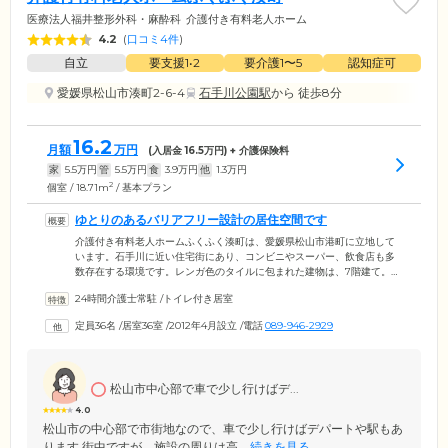
医療法人福井整形外科・麻酔科
介護付き有料老人ホーム
4.2
(
口コミ4件
)
自立
要支援1•2
要介護1〜5
認知症可
愛媛県松山市湊町2-6-4
石手川公園駅
から 徒歩8分
16.2
月額
万円
(入居金
16.5
万円) + 介護保険料
家
5.5
万円
管
5.5
万円
食
3.9
万円
他
1.3
万円
2
個室 / 18.71m
/ 基本プラン
ゆとりのあるバリアフリー設計の居住空間です
介護付き有料老人ホームふくふく湊町は、愛媛県松山市港町に立地して
います。石手川に近い住宅街にあり、コンビニやスーパー、飲食店も多
数存在する環境です。レンガ色のタイルに包まれた建物は、7階建て。松
山市の中心街とはいえ、静かな通り沿いで落ち付いた暮らしができま
24時間介護士常駐
/
トイレ付き居室
す。館内は、車いすのご入居者様にもストレスなく移動していただける
ゆとりがございます。バリアフリー設計で、浴室などの共用スペースに
定員36名
/
居室36室
/
2012年4月設立
/
電話
089-946-2929
は充実の介護設備を設置。居室には、電動リクライニング式ベッドや収
納、洗浄便座付きトイレ、洗面台、エアコン、24時間対応のコールボタ
ンもございます。
松山市中心部で車で少し行けばデ...
4.0
松山市の中心部で市街地なので、車で少し行けばデパートや駅もあ
ります 街中ですが、施設の周りは高...
続きを見る