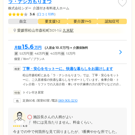
ラ・ナシカもりまつ
株式会社シダー
介護付き有料老人ホーム
3.6
(
口コミ10件
)
自立
要支援1•2
要介護1〜5
認知症可
愛媛県松山市森松町301-1
久米駅
15.6
月額
万円
(入居金
10.0
万円) + 介護保険料
家
5.5
万円
管
4.6
万円
食
4.0
万円
他
1.5
万円
2
個室 / 18m
/ プランA
丁寧・安心をモットーに、快適な暮らしをお届けします
松山市森松町にある「ラ・ナシカもりまつ」では、丁寧・安心をモット
ーに、ご入居者様の快適な暮らしをサポートしています。食事介助・ト
イレ介助・リフトでの入浴介助・車いすや片麻痺の方の見守りなどの介
護保険サービスをはじめ、協力医療機関への通院介助・買い物代行・役
トイレ付き居室
所代行・洗濯・シーツ交換・居室清掃など、幅広いサービスをご提供。
お一人おひとりの症状や体調、お気持ちに合わせて、心を込めてお手伝
定員60名
/
居室60室
/
電話
089-905-3210
いしています。看護職員による毎日のバイタルチェックや連携医療機関
による年2回の健康診断など、医療体制も万全です。より良く快適な生活
を送っていただけるよう、スタッフ一同、日々努力を重ねています。
施設長さんの人柄がよい
特には見当たりません。料金くらい。
4.0
今までの中で何箇所な見て回りましたが、1番爽やかな所でした。