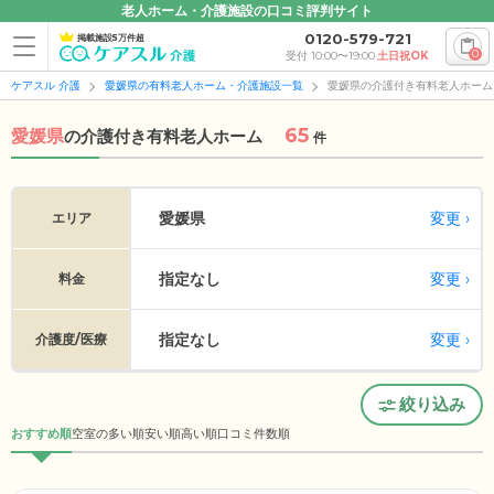
老人ホーム・介護施設の口コミ評判サイト
0120-579-721
掲載施設5万件超
0
受付 10:00〜19:00
土日祝OK
ケアスル 介護
愛媛県の有料老人ホーム・介護施設一覧
愛媛県の介護付き有料老人ホーム
65
愛媛県
の
介護付き有料老人ホーム
件
変更
愛媛県
エリア
指定なし
変更
料金
指定なし
変更
介護度/医療
絞り込み
おすすめ順
空室の多い順
安い順
高い順
口コミ件数順