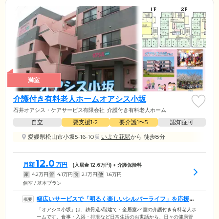
満室
介護付き有料老人ホームオアシス小坂
石井オアシス・ケアサービス有限会社
介護付き有料老人ホーム
自立
要支援1•2
要介護1〜5
認知症可
愛媛県松山市小坂5-16-10
いよ立花駅
から 徒歩8分
12.0
月額
万円
(入居金
12.6
万円) + 介護保険料
家
4.2
万円
管
4.1
万円
食
2.1
万円
他
1.6
万円
個室 / 基本プラン
幅広いサービスで「明るく楽しいシルバーライフ」を応援し
ます
「オアシス小坂」は、鉄骨造3階建て・全居室24室の介護付き有料老人ホ
ームです。食事・入浴・排泄など日常生活のお世話から、日々の健康管