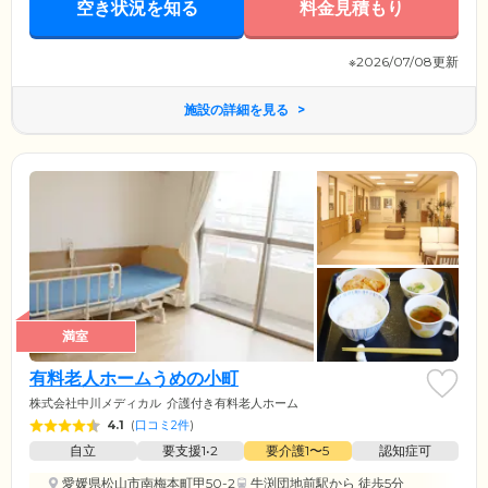
空き状況を知る
料金見積もり
※2026/07/08更新
施設の詳細を見る
満室
有料老人ホームうめの小町
株式会社中川メディカル
介護付き有料老人ホーム
4.1
(
口コミ2件
)
自立
要支援1•2
要介護1〜5
認知症可
愛媛県松山市南梅本町甲50-2
牛渕団地前駅
から 徒歩5分