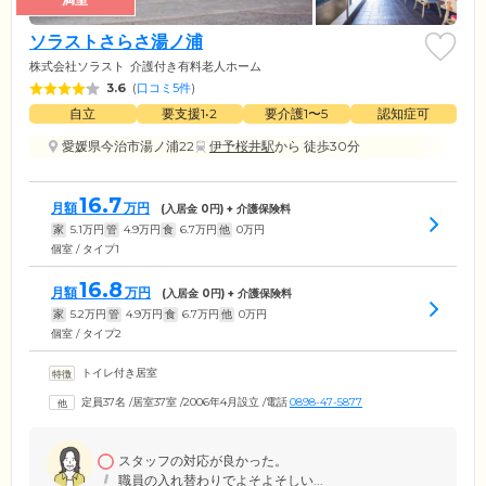
ソラストさらさ湯ノ浦
株式会社ソラスト
介護付き有料老人ホーム
3.6
(
口コミ5件
)
自立
要支援1•2
要介護1〜5
認知症可
愛媛県今治市湯ノ浦22
伊予桜井駅
から 徒歩30分
16.7
月額
万円
(入居金
0
円) + 介護保険料
家
5.1
万円
管
4.9
万円
食
6.7
万円
他
0
万円
個室 / タイプ1
16.8
月額
万円
(入居金
0
円) + 介護保険料
家
5.2
万円
管
4.9
万円
食
6.7
万円
他
0
万円
個室 / タイプ2
トイレ付き居室
定員37名
/
居室37室
/
2006年4月設立
/
電話
0898-47-5877
スタッフの対応が良かった。
職員の入れ替わりでよそよそしい...