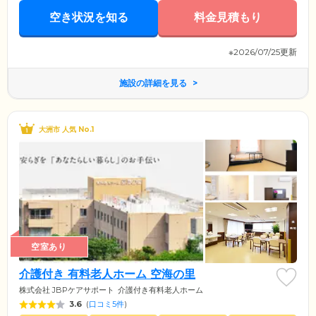
空き状況を知る
料金見積もり
※2026/07/25更新
施設の詳細を見る
大洲市 人気 No.1
空室あり
介護付き 有料老人ホーム 空海の里
株式会社 JBPケアサポート
介護付き有料老人ホーム
3.6
(
口コミ5件
)