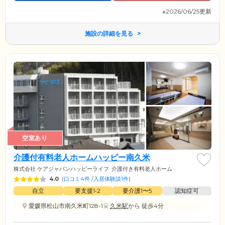
※2026/06/25更新
施設の詳細を見る
空室あり
介護付有料老人ホームハッピー南久米
株式会社 ケアジャパンハッピーライフ
介護付き有料老人ホーム
4.0
(
口コミ4件
/
入居体験談1件
)
自立
要支援1•2
要介護1〜5
認知症可
愛媛県松山市南久米町128-1
久米駅
から 徒歩4分