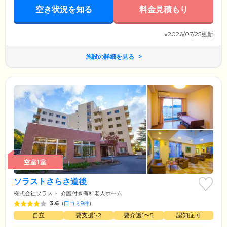
空き状況を知る
料金見積もり
※2026/07/25更新
施設の詳細を見る
空室1室
ソラストさらさ道後
株式会社ソラスト
介護付き有料老人ホーム
3.6
(
口コミ9件
)
自立
要支援1•2
要介護1〜5
認知症可