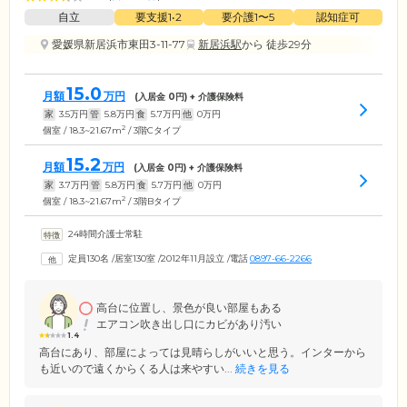
自立
要支援1•2
要介護1〜5
認知症可
愛媛県新居浜市東田3-11-77
新居浜駅
から 徒歩29分
15.0
月額
万円
(入居金
0
円) + 介護保険料
家
3.5
万円
管
5.8
万円
食
5.7
万円
他
0
万円
2
個室 / 18.3~21.67m
/ 3階Cタイプ
15.2
月額
万円
(入居金
0
円) + 介護保険料
家
3.7
万円
管
5.8
万円
食
5.7
万円
他
0
万円
2
個室 / 18.3~21.67m
/ 3階Bタイプ
24時間介護士常駐
定員130名
/
居室130室
/
2012年11月設立
/
電話
0897-66-2266
高台に位置し、景色が良い部屋もある
エアコン吹き出し口にカビがあり汚い
1.4
高台にあり、部屋によっては見晴らしがいいと思う。インターから
も近いので遠くからくる人は来やすい...
続きを見る