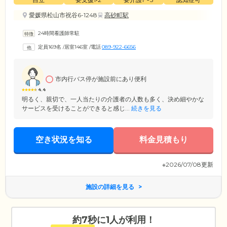
愛媛県松山市祝谷6-1248
高砂町駅
24時間看護師常駐
定員169名
/
居室146室
/
電話
089-922-6656
市内行バス停が施設前にあり便利
4.4
明るく、親切で、一人当たりの介護者の人数も多く、決め細やかな
サービスを受けることができると感じ...
続きを見る
空き状況を知る
料金見積もり
※2026/07/08更新
施設の詳細を見る
約7秒に1人が利用！