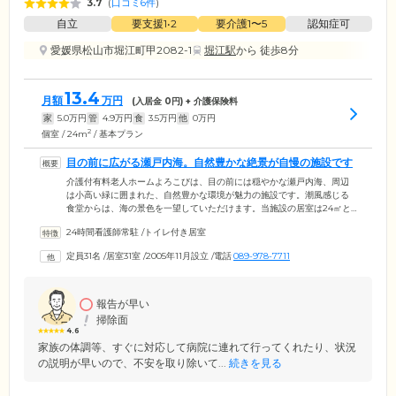
3.7
(
口コミ6件
)
自立
要支援1•2
要介護1〜5
認知症可
愛媛県松山市堀江町甲2082-1
堀江駅
から 徒歩8分
13.4
月額
万円
(入居金
0
円) + 介護保険料
家
5.0
万円
管
4.9
万円
食
3.5
万円
他
0
万円
2
個室 / 24m
/ 基本プラン
目の前に広がる瀬戸内海。自然豊かな絶景が自慢の施設です
介護付有料老人ホームよろこびは、目の前には穏やかな瀬戸内海、周辺
は小高い緑に囲まれた、自然豊かな環境が魅力の施設です。潮風感じる
食堂からは、海の景色を一望していただけます。当施設の居室は24㎡と
広々としたお部屋をご用意。居室内にはトイレのほかミニキッチンを備
24時間看護師常駐
/
トイレ付き居室
えており、ご自身でお茶を楽しむことも可能です。さらにご自宅からご
愛用の家具を持ち込んでいただくことで、これまで生活していたお部屋
定員31名
/
居室31室
/
2005年11月設立
/
電話
089-978-7711
のように、自由にレイアウトしていただけます。また共用の大浴場は、
脱衣所も広々。身支度を整えるための鏡台もご用意しています。
報告が早い
掃除面
4.6
家族の体調等、すぐに対応して病院に連れて行ってくれたり、状況
の説明が早いので、不安を取り除いて...
続きを見る