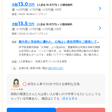
13.0
月額
万円
(入居金
16.8
万円) + 介護保険料
家
4.2
万円
管
4.7
万円
食
4.1
万円
他
0
万円
2
個室 / 18.03~18.08m
/ プラン1
13.5
月額
万円
(入居金
18.8
万円) + 介護保険料
家
4.7
万円
管
4.7
万円
食
4.1
万円
他
0
万円
2
個室 / 20.03~21.32m
/ プラン2
耐久性と安全性に優れた、心地よい居住空間をご提供してい
ます
伊予鉄道横河原線「久米駅」より徒歩6分。愛媛県松山市南久米町の閑静
な住宅街にある「ハッピー南久米」は、快適な居住空間が魅力の介護付
き有料老人ホームです。全館バリアフリー構造の当館は、高い耐久性と
安全性を有する鉄筋コンクリート造。地震などの自然災害への対策はも
2人部屋あり・夫婦入居可
/
トイレ付き居室
ちろん、火災が起きた際も、燃え広がりにくい材質が特徴です。さらに
気密性が高いため、寒い日にはあたたかく暑い日には涼しく、より心地
定員53名
/
居室49室
/
電話
089-970-1011
よい環境でお過ごしいただけます。また、テラスはウォーキングテラス
になっているため、館内にいながら歩行練習をすることができます。
自宅から車で20分で行ける便利な立地
4.0
病院の看護士さんたちは良い人が多いので年寄りをだいじにしても
らっている印象あり。 施設はとても...
続きを見る