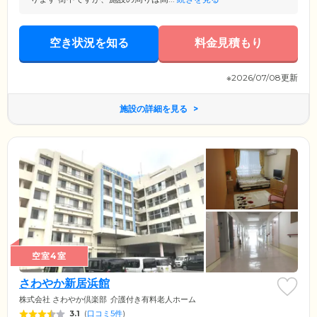
空き状況を知る
料金見積もり
※2026/07/08更新
施設の詳細を見る
空室4室
さわやか新居浜館
株式会社 さわやか倶楽部
介護付き有料老人ホーム
3.1
(
口コミ5件
)