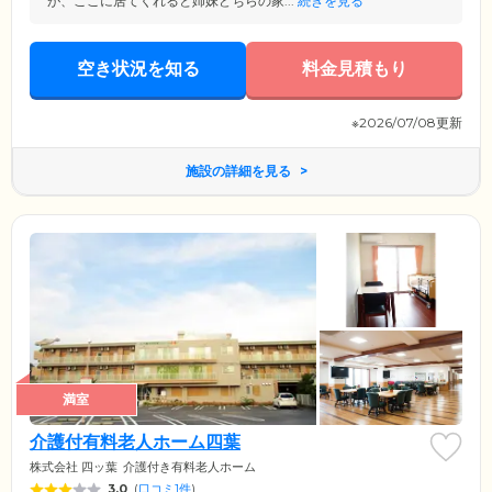
が、ここに居てくれると姉妹どちらの家...
続きを見る
空き状況を知る
料金見積もり
※2026/07/08更新
施設の詳細を見る
満室
介護付有料老人ホーム四葉
株式会社 四ッ葉
介護付き有料老人ホーム
3.0
(
口コミ1件
)