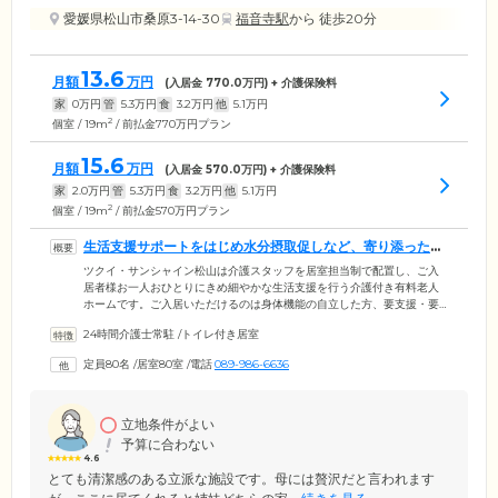
愛媛県松山市桑原3-14-30
福音寺駅
から 徒歩20分
13.6
月額
万円
(入居金
770.0
万円) + 介護保険料
家
0
万円
管
5.3
万円
食
3.2
万円
他
5.1
万円
2
個室 / 19m
/ 前払金770万円プラン
15.6
月額
万円
(入居金
570.0
万円) + 介護保険料
家
2.0
万円
管
5.3
万円
食
3.2
万円
他
5.1
万円
2
個室 / 19m
/ 前払金570万円プラン
生活支援サポートをはじめ水分摂取促しなど、寄り添った介
護を提供します
ツクイ・サンシャイン松山は介護スタッフを居室担当制で配置し、ご入
居者様お一人おひとりにきめ細やかな生活支援を行う介護付き有料老人
ホームです。ご入居いただけるのは身体機能の自立した方、要支援・要
介護認定を受けた方。24時間の生活支援サポートのほか、水分摂取の促
24時間介護士常駐
/
トイレ付き居室
しや衣替えのお手伝いなど、寄り添ったケアを心がけています。医療機
関とも連携し緊急時対応体制を完備。歯科では訪問診療を受診可能で
定員80名
/
居室80室
/
電話
089-986-6636
す。さらにツクイでは、機能訓練支援員を全施設に配置。日常動作を訓
練と捉える「生活リハビリ」を中心に行っており、ご入居者様の介護度
が下がった事例もございます。楽しみながら行える内容としているた
め、ぜひご参加ください。
立地条件がよい
予算に合わない
4.6
とても清潔感のある立派な施設です。母には贅沢だと言われます