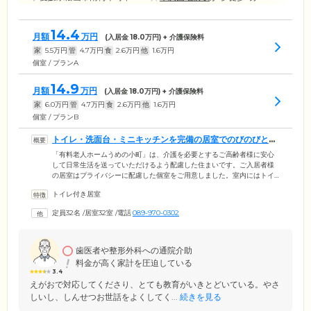
14.4
月額
万円
(入居金
18.0
万円) + 介護保険料
家
5.5
万円
管
4.7
万円
食
2.6
万円
他
1.6
万円
個室 / プランA
14.9
月額
万円
(入居金
18.0
万円) + 介護保険料
家
6.0
万円
管
4.7
万円
食
2.6
万円
他
1.6
万円
個室 / プランB
トイレ・洗面台・ミニキッチンを完備の居室でのびのびとお
過ごしください
「有料老人ホームうめの小町」は、介護を必要とするご高齢者様に安心
して日常生活を送っていただけるよう配慮した住まいです。ご入居者様
の居室はプライバシーに配慮した個室をご用意しました。室内にはトイ
レ・洗面台・ミニキッチンを完備しており、ご自宅と変わらない快適な
トイレ付き居室
暮らしを送ることが可能です。また、住環境のほかに、周辺環境も充実
しています。当ホームは伊予鉄道「牛渕団地」駅から徒歩5分と、ご家族
定員32名
/
居室32室
/
電話
089-970-0302
様やご友人様も気軽に遊びに来ていただける好立地が魅力。さらに周辺
には、コンビニ・銀行・郵便局が揃っており、便利です。
歯医者や整形外科への通院介助
料金が高く家計を圧迫している
3.4
えがおで対応してくださり、とても教育がいきとどいている。やさ
しいし、しんせつお世話をよくしてく...
続きを見る