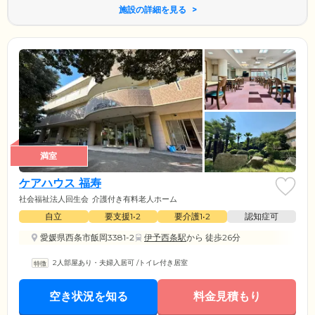
施設の詳細を見る
満室
ケアハウス 福寿
社会福祉法人回生会
介護付き有料老人ホーム
自立
要支援1•2
要介護1•2
認知症可
愛媛県西条市飯岡3381-2
伊予西条駅
から 徒歩26分
2人部屋あり・夫婦入居可
/
トイレ付き居室
空き状況を知る
料金見積もり