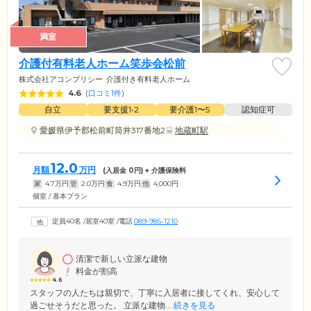
満室
介護付有料老人ホーム笑歩会松前
株式会社アコンプリシー
介護付き有料老人ホーム
4.6
(
口コミ1件
)
自立
要支援1•2
要介護1〜5
認知症可
愛媛県伊予郡松前町筒井317番地2
地蔵町駅
12.0
月額
万円
(入居金
0
円) + 介護保険料
家
4.7
万円
管
2.0
万円
食
4.9
万円
他
4,000
円
個室 / 基本プラン
定員40名
/
居室40室
/
電話
089-985-1210
清潔で新しい立派な建物
料金が割高
4.6
スタッフの人たちは親切で、丁寧に入居者に接してくれ、安心して
過ごせそうだと思った。 立派な建物...
続きを見る