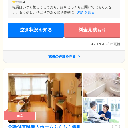
1.2
職員はいつも忙しくしており、話をじっくりと聞いてはもらえな
い。もう少し、ゆとりのある勤務体制に...
続きを見る
空き状況を知る
料金見積もり
※2026/07/08更新
施設の詳細を見る
満室
介護付有料老人ホームふくふく湊町