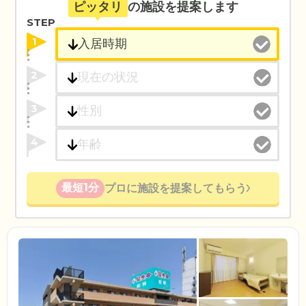
ピッタリ
の施設を提案します
STEP
1
2
3
4
最短1分
プロに施設を提案してもらう