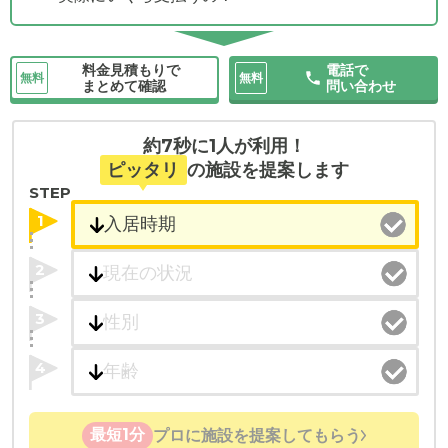
料金見積もりで
電話で
無料
無料
まとめて確認
問い合わせ
約7秒に1人が利用！
ピッタリ
の施設を提案します
STEP
1
2
3
4
最短1分
プロに施設を提案してもらう