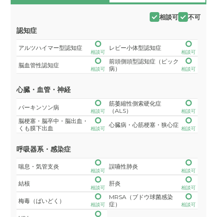
相談可
不可
認知症
アルツハイマー型認知症
レビー小体型認知症
相談可
相談可
前頭側頭型認知症（ピック
脳血管性認知症
病）
相談可
相談可
心臓・血管・神経
筋萎縮性側索硬化症
パーキンソン病
（ALS）
相談可
相談可
脳梗塞・脳卒中・脳出血・
心臓病・心筋梗塞・狭心症
くも膜下出血
相談可
相談可
呼吸器系・感染症
喘息・気管支炎
誤嚥性肺炎
相談可
相談可
結核
肝炎
相談可
相談可
MRSA（ブドウ球菌感染
梅毒（ばいどく）
症）
相談可
相談可