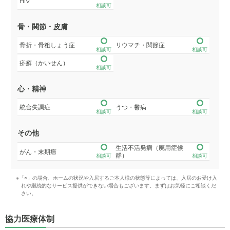
HIV
相談可
骨・関節・皮膚
骨折・骨粗しょう症
リウマチ・関節症
相談可
相談可
疥癬（かいせん）
相談可
心・精神
統合失調症
うつ・鬱病
相談可
相談可
その他
生活不活発病（廃用症候
がん・末期癌
群）
相談可
相談可
※「○」の場合、ホームの状況や入居するご本人様の状態等によっては、入居のお受け入
れや継続的なサービス提供ができない場合もございます。まずはお気軽にご相談くだ
さい。
協力医療体制