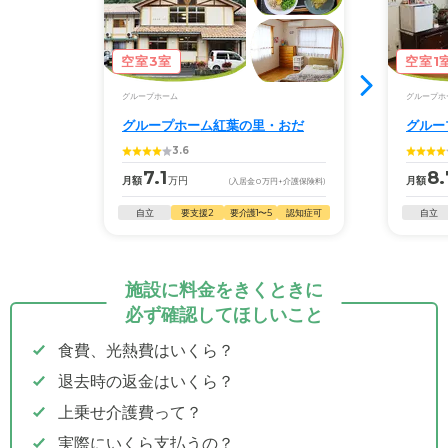
空室3室
空室1
グループホーム
グループホ
グループホーム紅葉の里・おだ
グルー
3.6
7.1
8.
月額
万円
月額
(入居金
0
万円
+介護保険料)
自立
要支援2
要介護1〜5
認知症可
自立
施設に料金をきくときに
必ず確認してほしいこと
食費、光熱費はいくら？
退去時の返金はいくら？
上乗せ介護費って？
実際にいくら支払うの？