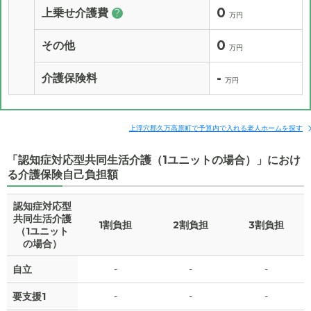
0
上乗せ介護費
?
万円
0
その他
万円
-
介護保険料
万円
上浮穴郡久万高原町で予算内で入れる老人ホームを探す
「認知症対応型共同生活介護（1ユニットの場合）」におけ
る介護保険自己負担額
認知症対応型
共同生活介護
1割負担
2割負担
3割負担
（1ユニット
の場合）
自立
-
-
-
要支援1
-
-
-