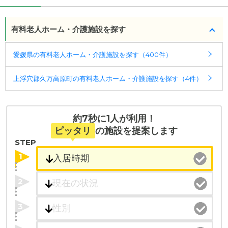
3、要介護4、要介護5
◎ケアスル 介護の3つの特徴
・認知症：受け入れ可
・経験豊富な入居相談員が完全無料で施設探しをサ
有料老人ホーム・介護施設を探す
ポート
ケアスル 介護では詳細な
料金プラン
をご確認頂けま
入居相談：
0120-579-721
（無料）
愛媛県の有料老人ホーム・介護施設を探す（400件）
す。詳しくは
こちら
。
受付時間：10：00～19：00
上浮穴郡久万高原町の有料老人ホーム・介護施設を探す（4件）
・全国10000件の介護施設情報を掲載
◎ケアスル 介護の3つの特徴
幅広い選択肢の中から、条件にあった施設を選ぶ
・経験豊富な入居相談員が完全無料で施設探しをサ
ことができます。
ポート
約7秒に1人が利用！
入居相談：
0120-579-721
（無料）
・こだわりの条件や医療体制から施設を探せる
ピッタリ
の施設を提案します
受付時間：10：00～19：00
たとえば「カラオケ」「麻雀」が楽しめる施設、
STEP
「夫婦入居可」の施設、「看取り可」の施設など、
・全国10000件の介護施設情報を掲載
1
医療・看護体制から施設を探すこともできます。
幅広い選択肢の中から、条件にあった施設を選ぶ
ことができます。
2
・こだわりの条件や医療体制から施設を探せる
3
たとえば「カラオケ」「麻雀」が楽しめる施設、
「夫婦入居可」の施設、「看取り可」の施設など、