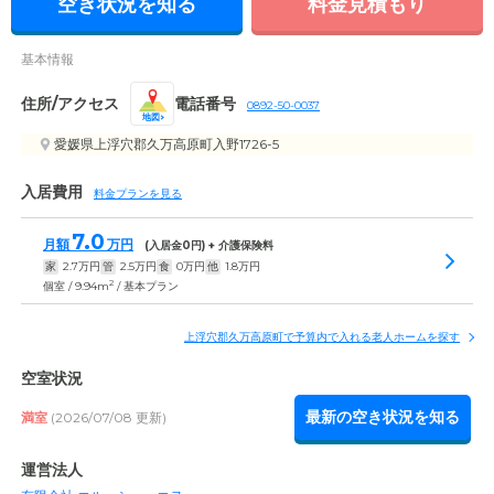
空き状況を知る
料金見積もり
基本情報
住所/アクセス
電話番号
0892-50-0037
地図
愛媛県上浮穴郡久万高原町入野1726-5
入居費用
料金プランを見る
7.0
月額
万円
(入居金
0
円) + 介護保険料
家
2.7
万円
管
2.5
万円
食
0
万円
他
1.8
万円
2
個室 / 9.94m
/ 基本プラン
上浮穴郡久万高原町で予算内で入れる老人ホームを探す
空室状況
最新の空き状況を知る
満室
(2026/07/08 更新)
運営法人