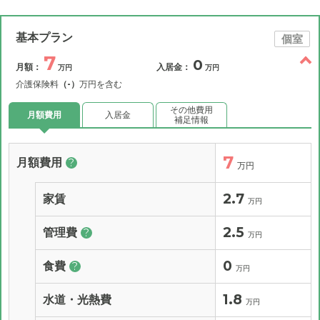
基本プラン
個室
7
0
月額：
入居金：
万円
万円
介護保険料
（-）
万円を含む
その他費用
月額費用
入居金
補足情報
7
月額費用
?
万円
2.7
家賃
万円
2.5
管理費
?
万円
0
食費
?
万円
1.8
水道・光熱費
万円