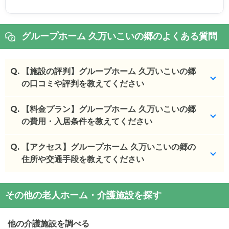
グループホーム 久万いこいの郷のよくある質問
Q.
【施設の評判】グループホーム 久万いこいの郷
の口コミや評判を教えてください
Q.
グループホーム 久万いこいの郷を見学した方の口コ
【料金プラン】グループホーム 久万いこいの郷
ミを確認できます。
の費用・入居条件を教えてください
グループホーム 久万いこいの郷
の
口コミ
Q.
グループホーム 久万いこいの郷
【アクセス】グループホーム 久万いこいの郷の
の入居金・月額料金
・
同町の他の施設も見学して、スタッフの優しさは
は次のとおりです。
住所や交通手段を教えてください
一番だったが、古...
・初期費用が
0
万円
・
入居当時は、ほぼ新築だったので、県内でも寒冷
・月額費用が
7
万円
グループホーム 久万いこいの郷
の
交通アクセス
地の立地の割には...
その他の老人ホーム・介護施設を探す
・
住所：
愛媛県
上浮穴郡久万高原町
入野1726-5
・
昔から暮らしてる場所で入居出来る場所が場所変
グループホーム 久万いこいの郷
の対応可能な入居条
わるより凄くいい...
件は次のとおりです。
他の介護施設を調べる
・要介護度：要支援2、要介護1、要介護2、要介護