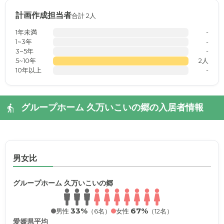
計画作成担当者
合計 2人
1年未満
-
1~3年
-
3~5年
-
5~10年
2人
10年以上
-
グループホーム 久万いこいの郷の入居者情報
男女比
グループホーム 久万いこいの郷
33%
67%
男性
（6名）
女性
（12名）
愛媛県平均