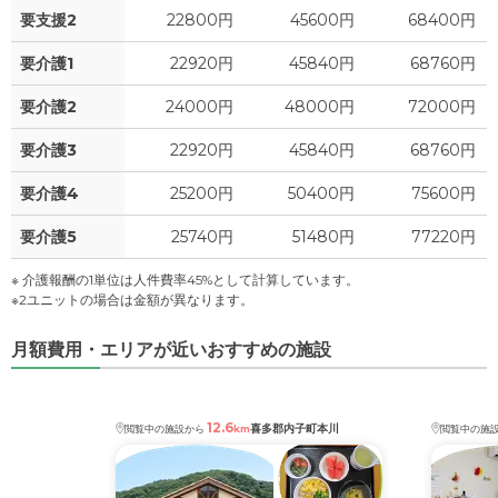
要支援2
22800円
45600円
68400円
要介護1
22920円
45840円
68760円
要介護2
24000円
48000円
72000円
要介護3
22920円
45840円
68760円
要介護4
25200円
50400円
75600円
要介護5
25740円
51480円
77220円
※ 介護報酬の1単位は人件費率45%として計算しています。
※2ユニットの場合は金額が異なります。
月額費用・エリアが近いおすすめの施設
12.6
喜多郡内子町本川
閲覧中の施設から
km
閲覧中の施