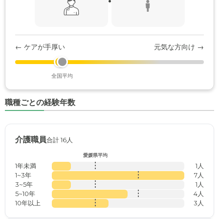
← ケアが手厚い
元気な方向け →
全国平均
職種ごとの経験年数
介護職員
合計 16人
愛媛県平均
1年未満
1人
1~3年
7人
3~5年
1人
5~10年
4人
10年以上
3人