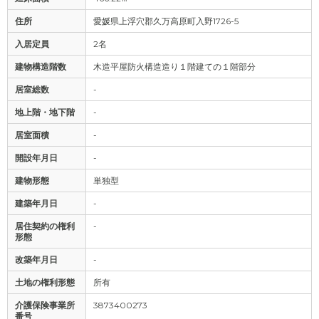
住所
愛媛県上浮穴郡久万高原町入野1726-5
入居定員
2名
建物構造階数
木造平屋防火構造造り１階建ての１階部分
居室総数
-
地上階・地下階
-
居室面積
-
開設年月日
-
建物形態
単独型
建築年月日
-
居住契約の権利
-
形態
改築年月日
-
土地の権利形態
所有
介護保険事業所
3873400273
番号