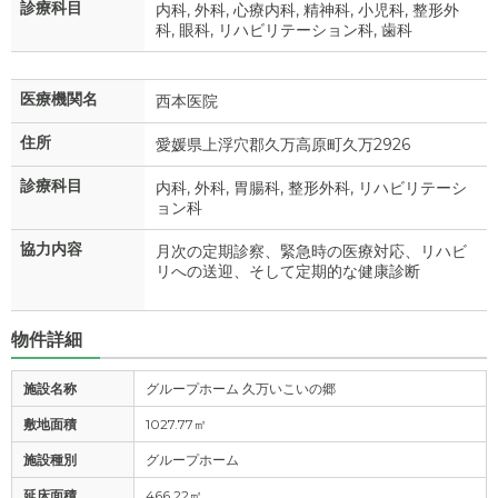
診療科目
内科, 外科, 心療内科, 精神科, 小児科, 整形外
科, 眼科, リハビリテーション科, 歯科
医療機関名
西本医院
住所
愛媛県上浮穴郡久万高原町久万2926
診療科目
内科, 外科, 胃腸科, 整形外科, リハビリテーシ
ョン科
協力内容
月次の定期診察、緊急時の医療対応、リハビ
リへの送迎、そして定期的な健康診断
物件詳細
施設名称
グループホーム 久万いこいの郷
敷地面積
1027.77㎡
施設種別
グループホーム
延床面積
466.22㎡