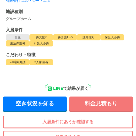
有限会社 エル・シー・エヌ
施設種別
グループホーム
入居条件
自立
要支援2
要介護1〜5
認知症可
保証人必要
生活保護可
引受人必要
こだわり・特徴
24時間介護
2人部屋有
LINE
で結果が届く
空き状況を知る
料金見積もり
入居条件にあうか確認する