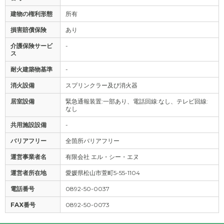
建物の権利形態
所有
損害賠償保険
あり
介護保険サービ
-
ス
耐火建築物基準
-
消火設備
スプリンクラー及び消火器
居室設備
緊急通報装置:一部あり、電話回線:なし、テレビ回線:
なし
共用施設設備
-
バリアフリー
全箇所バリアフリー
運営事業者名
有限会社 エル・シー・エヌ
運営者所在地
愛媛県松山市萱町5-55-1104
電話番号
0892-50-0037
FAX番号
0892-50-0073