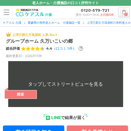
老人ホーム・介護施設の口コミ評判サイト
0120-579-721
掲載施設5万件超
0
受付 10:00〜19:00
土日祝OK
ケアスル 介護
愛媛県の有料老人ホーム・介護施設一覧
上浮穴郡久万高原町の有料老人ホ
上浮穴郡久万高原町 人気 No.1
グループホーム 久万いこいの郷
総合評価
4.4
（
口コミ
3
件
）
?
最終更新日：2026/07/08
満室
LINE
で結果が届く