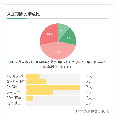
入居期間の構成比
11%
28%
17%
44%
6ヶ月未満
2名 (11%)
6ヶ月〜1年
3名 (17%)
1〜5年
8名 (44%)
5年以上
5名 (28%)
6ヶ月未満
2人
6ヶ月〜1年
3人
1〜5年
8人
5〜10年
4人
10〜15年
1人
15年以上
0人
昨年の退去数：10名