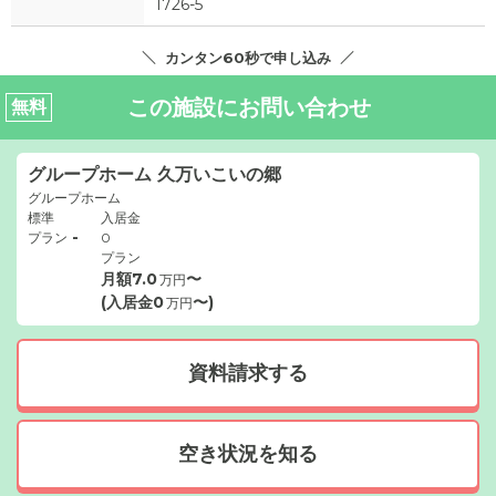
1726-5
カンタン60秒で申し込み
この施設にお問い合わせ
無料
グループホーム 久万いこいの郷
グループホーム
標準
入居金
-
プラン
0
プラン
月額
7.0
〜
万円
(入居金
0
〜)
万円
資料請求する
空き状況を知る