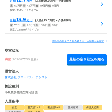
12.7
月額
万円
(入居金
60.0
万円) + 介護保険料
家
6.3
万円
管
4.5
万円
食
1.9
万円
他
0
万円
2
個室 / 18.18m
/ タイプA
13.9
月額
万円
(入居金
75.0
万円) + 介護保険料
家
7.5
万円
管
4.5
万円
食
1.9
万円
他
0
万円
2
個室 / 22.93m
/ タイプB
徳島市の年金で入れる老人ホーム特集から探す
空室状況
最新の空き状況を知る
満室
(2026/07/08 更新)
運営法人
株式会社 グローバル・アシスト
施設種別
小規模多機能型居宅介護
入居条件
自立
要支援1・2
要介護1〜5
認知症可
保証人必要