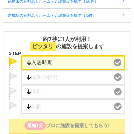
徳島市の有料老人ホーム・介護施設を探す（60件）
ポート
・経験豊富な入居相談員が完全無料で施設探しをサ
入居相談：
0120-579-721
（無料）
ポート
吉成駅の有料老人ホーム・介護施設を探す（15件）
受付時間：10：00～19：00
入居相談：
0120-579-721
（無料）
受付時間：10：00～19：00
・全国10000件の介護施設情報を掲載
幅広い選択肢の中から、条件にあった施設を選ぶ
・全国10000件の介護施設情報を掲載
約7秒に1人が利用！
ことができます。
幅広い選択肢の中から、条件にあった施設を選ぶ
ピッタリ
の施設を提案します
ことができます。
STEP
・こだわりの条件や医療体制から施設を探せる
1
たとえば「カラオケ」「麻雀」が楽しめる施設、
・こだわりの条件や医療体制から施設を探せる
「夫婦入居可」の施設、「看取り可」の施設など、
たとえば「カラオケ」「麻雀」が楽しめる施設、
2
医療・看護体制から施設を探すこともできます。
「夫婦入居可」の施設、「看取り可」の施設など、
医療・看護体制から施設を探すこともできます。
3
4
最短1分
プロに施設を提案してもらう