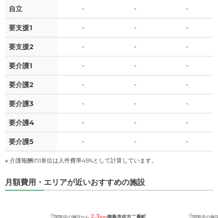
0
上乗せ介護費
?
自立
-
-
-
万円
1.9
食費
?
万円
要支援1
-
-
-
0
その他
万円
0
水道・光熱費
万円
要支援2
-
-
-
-
介護保険料
万円
0
要介護1
上乗せ介護費
-
-
-
?
万円
要介護2
-
-
-
0
その他
万円
要介護3
-
-
-
-
介護保険料
万円
要介護4
-
-
-
要介護5
-
-
-
※ 介護報酬の1単位は人件費率45%として計算しています。
月額費用・エリアが近いおすすめの施設
2.3
徳島市佐古二番町
閲覧中の施設から
km
閲覧中の施