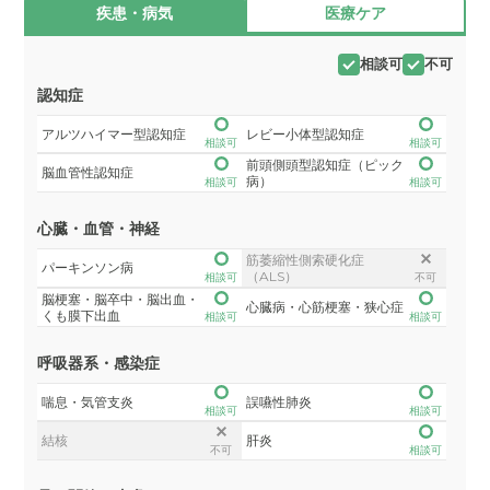
疾患・病気
医療ケア
相談可
不可
認知症
アルツハイマー型認知症
レビー小体型認知症
相談可
相談可
前頭側頭型認知症（ピック
脳血管性認知症
病）
相談可
相談可
心臓・血管・神経
筋萎縮性側索硬化症
パーキンソン病
（ALS）
相談可
不可
脳梗塞・脳卒中・脳出血・
心臓病・心筋梗塞・狭心症
くも膜下出血
相談可
相談可
呼吸器系・感染症
喘息・気管支炎
誤嚥性肺炎
相談可
相談可
結核
肝炎
不可
相談可