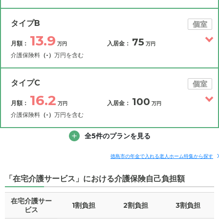
タイプB
個室
13.9
75
月額：
入居金：
万円
万円
介護保険料
（-）
万円を含む
その他費用
月額費用
入居金
補足情報
タイプC
個室
16.2
100
月額：
入居金：
万円
万円
13.9
月額費用
?
万円
介護保険料
（-）
万円を含む
7.5
その他費用
家賃
全5件のプランを見る
月額費用
入居金
万円
補足情報
4.5
管理費
?
徳島市の年金で入れる老人ホーム特集から探す
万円
16.2
月額費用
?
万円
「在宅介護サービス」における介護保険自己負担額
1.9
食費
?
万円
9.8
家賃
万円
在宅介護サー
0
水道・光熱費
1割負担
2割負担
万円
3割負担
ビス
4.5
管理費
?
万円