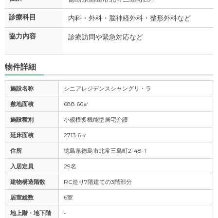
診療科目
内科・外科・脳神経外科・整形外科など
協力内容
診療訪問や緊急対応など
物件詳細
施設名称
シニアレジデンスシャングリ・ラ
敷地面積
688.66㎡
施設種別
小規模多機能型居宅介護
延床面積
2713.6㎡
住所
徳島県徳島市北常三島町2-48-1
入居定員
29名
建物構造階数
RC造り7階建ての3階部分
居室総数
6室
地上階・地下階
-