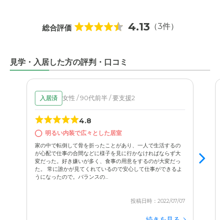
4.13
（3件）
総合評価
見学・入居した方の評判・口コミ
女性 / 90代前半 / 要支援2
入居済
4.8
明るい内装で広々とした居室
家の中で転倒して骨を折ったことがあり、一人で生活するの
が心配で仕事の合間などに様子を見に行かなければならず大
変だった。好き嫌いが多く、食事の用意をするのが大変だっ
た。 常に誰かが見てくれているので安心して仕事ができるよ
うになったので。バランスの...
投稿日時：2022/07/07
続きを見る