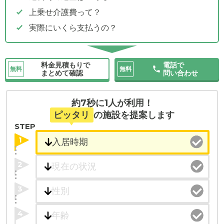
上乗せ介護費って？
実際にいくら支払うの？
料金見積もりで
電話で
無料
無料
まとめて確認
問い合わせ
約7秒に1人が利用！
ピッタリ
の施設を提案します
STEP
1
2
3
4