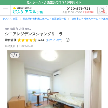
老人ホーム・介護施設の口コミ評判サイト
0120-579-721
掲載施設5万件超
0
受付 10:00〜19:00
土日祝OK
ケアスル 介護
徳島県の有料老人ホーム・介護施設一覧
徳島市の有料老人ホーム・介護施
徳島市 人気 No.2
シニアレジデンスシャングリ・ラ
総合評価
4.13
（
口コミ
3
件
）
?
最終更新日：2026/07/08
1
/
1
1
/
1