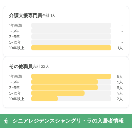
介護支援専門員
合計 1人
1年未満
-
1~3年
-
3~5年
-
5~10年
-
10年以上
1人
その他職員
合計 22人
1年未満
6人
1~3年
5人
3~5年
5人
5~10年
4人
10年以上
2人
シニアレジデンスシャングリ・ラの入居者情報