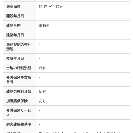
居室面積
14.67〜14.67㎡
開設年月日
-
建物形態
単独型
建築年月日
-
居住契約の権利
-
形態
改築年月日
-
土地の権利形態
所有
介護保険事業所
-
番号
建物の権利形態
所有
損害賠償保険
あり
介護保険サービ
-
ス
耐火建築物基準
-