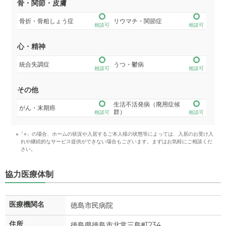
骨・関節・皮膚
骨折・骨粗しょう症
リウマチ・関節症
相談可
相談可
心・精神
統合失調症
うつ・鬱病
相談可
相談可
その他
生活不活発病（廃用症候
がん・末期癌
群）
相談可
相談可
※「○」の場合、ホームの状況や入居するご本人様の状態等によっては、入居のお受け入
れや継続的なサービス提供ができない場合もございます。まずはお気軽にご相談くだ
さい。
協力医療体制
医療機関名
徳島市民病院
住所
徳島県徳島市北常三島町234