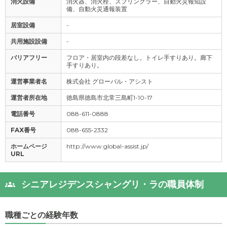
消火設備
消火器、消火栓、スプリンクラー、自動火災報知設
備、自動火災通報装置
居室設備
-
共用施設設備
-
バリアフリー
フロア・居室内の段差なし。トイレ手すりあり。廊下
手すりあり。
運営事業者名
株式会社 グローバル・アシスト
運営者所在地
徳島県徳島市北常三島町1-10-17
電話番号
088-611-0888
FAX番号
088-655-2332
ホームページ
http://www.global-assist.jp/
URL
シニアレジデンスシャングリ・ラの職員体制
職種ごとの経験年数