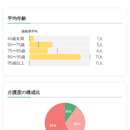
平均年齢
徳島県平均
65歳未満
1人
65〜75歳
5人
75〜85歳
4人
85〜95歳
11人
95歳以上
0人
介護度の構成比
10%
33%
57%