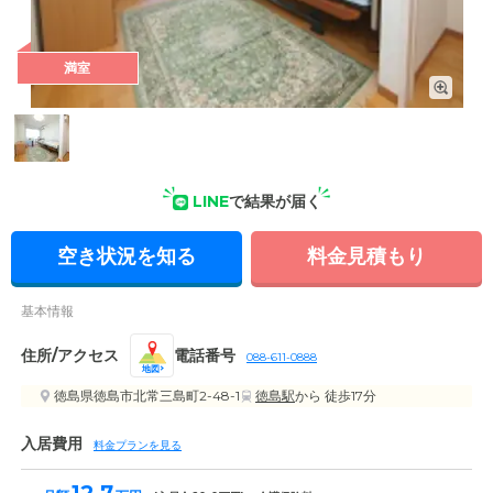
満室
居室内設備の写真
LINE
で結果が届く
空き状況を知る
料金見積もり
基本情報
住所/アクセス
電話番号
088-611-0888
地図
徳島県徳島市北常三島町2-48-1
徳島駅
から 徒歩17分
入居費用
料金プランを見る