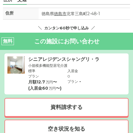
住所
徳島県
徳島市
北常三島町2-48-1
カンタン60秒で申し込み
この施設にお問い合わせ
無料
シニアレジデンスシャングリ・ラ
小規模多機能型居宅介護
標準
入居金
プラン
0
-
月額
12.7
〜
プラン
万円
(入居金
60
〜)
万円
資料請求する
空き状況を知る