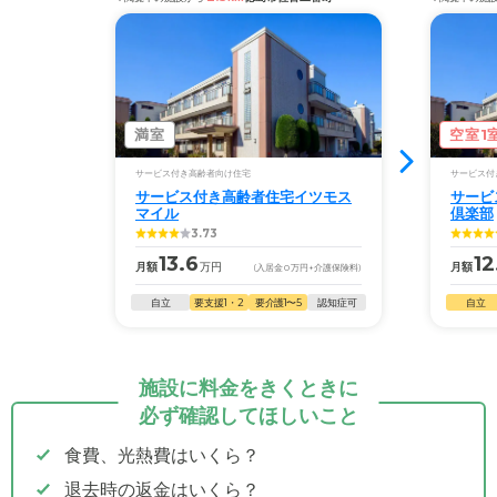
満室
空室1
サービス付き高齢者向け住宅
サービス付
サービス付き高齢者住宅イツモス
サービ
マイル
倶楽部
3.73
13.6
12
月額
万円
月額
(入居金
0
万円
+介護保険料)
自立
要支援1・2
要介護1〜5
認知症可
自立
施設に料金をきくときに
必ず確認してほしいこと
食費、光熱費はいくら？
退去時の返金はいくら？