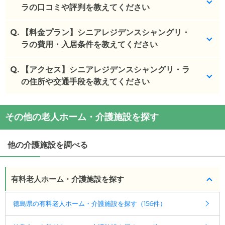
ラの口コミや評判を教えてください
Q.
シニアレジデンスシャングリ・ラを見学した方の口
【料金プラン】シニアレジデンスシャングリ・
コミを確認できます。
ラの費用・入居条件を教えてください
シニアレジデンスシャングリ・ラ
の
口コミ
Q.
シニアレジデンスシャングリ・ラ
【アクセス】シニアレジデンスシャングリ・ラ
の入居金・月額料
・
職員さんが親切で施設での様子をよく話してくれ
金は次のとおりです。
の住所や交通手段を教えてください
る。常に清潔に掃...
・初期費用が
60
〜
100
万円
・
色々なところへ連れていってくれるし、楽しいレ
・月額費用が
12.7
〜
16.2
万円
シニアレジデンスシャングリ・ラ
の
交通アクセス
クレーションがあ...
その他の老人ホーム・介護施設を探す
・
住所：
徳島県
徳島市
北常三島町2-48-1
・
うちの祖母は車いすなのでトイレが不便だが、そ
シニアレジデンスシャングリ・ラ
の対応可能な入居
・
最寄り駅：
徳島駅
1.3km
阿波富田駅
2.1km
佐古駅
れでも連れて行っ...
条件は次のとおりです。
2.2km
二軒屋駅
3.3km
蔵本駅
4.1km
文化の森駅
他の介護施設を調べる
・要介護度：自立、要支援1、要支援2、要介護1、要
4.6km
吉成駅
5.0km
施設の雰囲気
介護2、要介護3、要介護4、要介護5
シニアレジデンスシャングリ・ラ
のページでは、1枚
有料老人ホーム・介護施設を探す
の施設写真を見ることができます。
ケアスル 介護では詳細な
料金プラン
をご確認頂けま
す。詳しくは
こちら
。
徳島県の有料老人ホーム・介護施設を探す（156件）
◎ケアスル 介護の3つの特徴
・経験豊富な入居相談員が完全無料で施設探しをサ
◎ケアスル 介護の3つの特徴