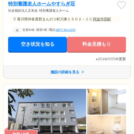
特別養護老人ホームやすらぎ荘
社会福祉法人正友会
特別養護老人ホーム
香川県仲多度郡まんのう町川東１５０２－１
阿波半田駅
定員30名
/
居室4室
/
電話
0877-84-2201
空き状況を知る
料金見積もり
※2026/07/08更新
施設の詳細を見る