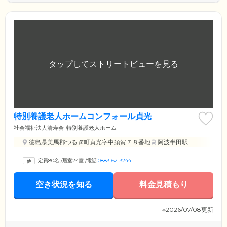
特別養護老人ホームコンフォール貞光
社会福祉法人清寿会
特別養護老人ホーム
徳島県美馬郡つるぎ町貞光字中須賀７８番地
阿波半田駅
定員80名
/
居室24室
/
電話
0883-62-3244
空き状況を知る
料金見積もり
※2026/07/08更新