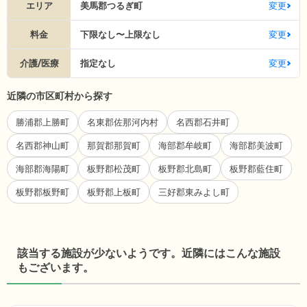
エリア
美馬郡つるぎ町
変更
料金
下限なし〜上限なし
変更
介護/医療
指定なし
変更
近隣の市区町村から探す
勝浦郡上勝町
名東郡佐那河内村
名西郡石井町
名西郡神山町
那賀郡那賀町
海部郡牟岐町
海部郡美波町
海部郡海陽町
板野郡松茂町
板野郡北島町
板野郡藍住町
板野郡板野町
板野郡上板町
三好郡東みよし町
該当する施設が少ないようです。近隣にはこんな施設
もございます。