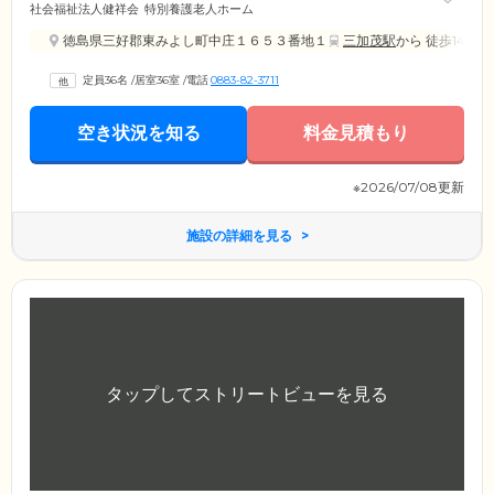
社会福祉法人健祥会
特別養護老人ホーム
徳島県三好郡東みよし町中庄１６５３番地１
三加茂駅
から 徒歩14分
定員36名
/
居室36室
/
電話
0883-82-3711
空き状況を知る
料金見積もり
※2026/07/08更新
施設の詳細を見る