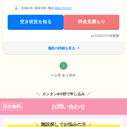
定員60名
/
居室18室
/
電話
0883-78-3011
空き状況を知る
料金見積もり
※2026/07/08更新
施設の詳細を見る
1
1~2 件 全 2 件中
カンタン60秒で申し込み
お問い合わせ
完全無料
施設探しでお悩みの方