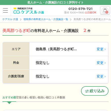
老人ホーム・介護施設の口コミ評判サイト
0120-579-721
掲載施設5万件超
0
受付 10:00〜19:00
土日祝OK
ケアスル 介護
徳島県の有料老人ホーム・介護施設一覧
美馬郡つるぎ町の有料老人ホーム
2
美馬郡つるぎ町
の
有料老人ホーム・介護施設
件
変更
徳島県（美馬郡つるぎ町...
エリア
指定なし
変更
料金
指定なし
変更
介護度/医療
絞り込み
おすすめ順
空室の多い順
安い順
高い順
口コミ件数順