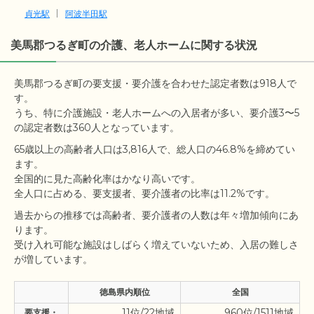
貞光駅
阿波半田駅
美馬郡つるぎ町の介護、老人ホームに関する状況
美馬郡つるぎ町の要支援・要介護を合わせた認定者数は918人で
す。

うち、特に介護施設・老人ホームへの入居者が多い、要介護3〜5
65歳以上の高齢者人口は3,816人で、総人口の46.8%を締めてい
ます。

全国的に見た高齢化率はかなり高いです。

過去からの推移では高齢者、要介護者の人数は年々増加傾向にあ
ります。

受け入れ可能な施設はしばらく増えていないため、入居の難しさ
徳島県内順位
全国
11位/22地域
960位/1511地域
要支援・