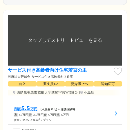
サービス付き高齢者向け住宅若宮の里
医療法人芳越会
サービス付き高齢者向け住宅
自立
要支援1•2
要介護1〜5
認知症可
徳島県美馬市脇町大字猪尻字若宮南80-1
小島駅
5.5
月額
万円
(入居金
0
円) + 介護保険料
家
3.5
万円
管
2.0
万円
食
0
万円
他
0
万円
2
個室 / 18.45~39.6m
/ プラン