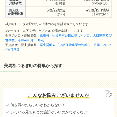
介護者数
(標準的)
(やや少ない)
5位/22地域
49位/1511地域
要支援・
介護者比率
(多い)
(非常に多い)
※順位はデータが取れた自治体のみを集計対象にしています
※データは、以下を元にケアスル 介護が集計しています
全国の人口・高齢者数：
総務省「住民基本台帳に基づく人口、人口動態及び
世帯数」令和4年1月1日時点
要介護者・要支援者数：
厚生労働省 「介護保険事業状況報告 月報」2022
年9月度版
美馬郡つるぎ町の特集から探す
こんなお悩みございませんか
何を調べたらいいかわからない！
いろいろ見てもどの施設がいいのかわからない！