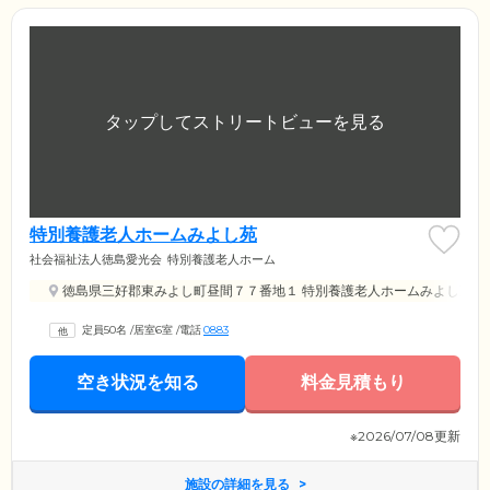
特別養護老人ホームみよし苑
社会福祉法人徳島愛光会
特別養護老人ホーム
徳島県三好郡東みよし町昼間７７番地１ 特別養護老人ホームみよし苑
定員50名
/
居室6室
/
電話
0883
空き状況を知る
料金見積もり
※2026/07/08更新
施設の詳細を見る