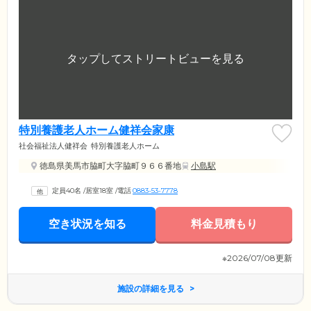
特別養護老人ホーム健祥会家康
社会福祉法人健祥会
特別養護老人ホーム
徳島県美馬市脇町大字脇町９６６番地
小島駅
定員40名
/
居室18室
/
電話
0883-53-7778
空き状況を知る
料金見積もり
※2026/07/08更新
施設の詳細を見る