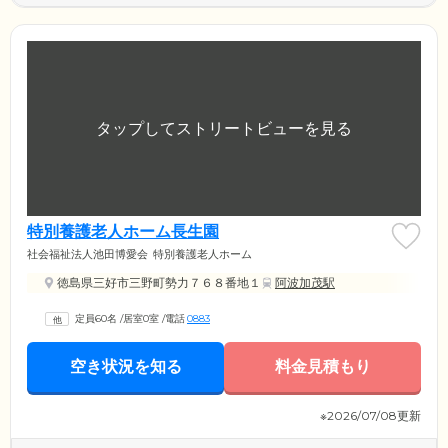
特別養護老人ホーム長生園
社会福祉法人池田博愛会
特別養護老人ホーム
徳島県三好市三野町勢力７６８番地１
阿波加茂駅
定員60名
/
居室0室
/
電話
0883
空き状況を知る
料金見積もり
※2026/07/08更新