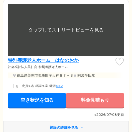
特別養護老人ホーム はなのおか
社会福祉法人英仁会
特別養護老人ホーム
徳島県美馬市美馬町字天神８７－８
阿波半田駅
定員30名
/
居室36室
/
電話
0883
空き状況を知る
料金見積もり
※2026/07/08更新
施設の詳細を見る