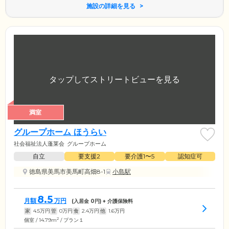
施設の詳細を見る
満室
グループホーム ほうらい
社会福祉法人蓬莱会
グループホーム
自立
要支援2
要介護1〜5
認知症可
徳島県美馬市美馬町高畑8-1
小島駅
8.5
月額
万円
(入居金
0
円) + 介護保険料
家
4.5
万円
管
0
万円
食
2.4
万円
他
1.6
万円
2
個室 / 14.79m
/ プラン１