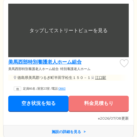
美馬西部特別養護老人ホーム組合
美馬西部特別養護老人ホーム組合
特別養護老人ホーム
徳島県美馬郡つるぎ町半田字松生１５０－１
江口駅
定員85名
/
居室23室
/
電話
0883
空き状況を知る
料金見積もり
※2026/07/08更新
施設の詳細を見る