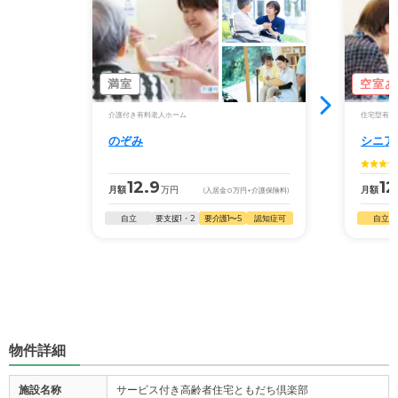
満室
空室あ
介護付き有料老人ホーム
住宅型有料
のぞみ
シニア
12.9
12
月額
万円
月額
(入居金
0
万円
+介護保険料)
自立
要支援1・2
要介護1〜5
認知症可
自立
物件詳細
施設名称
サービス付き高齢者住宅ともだち倶楽部