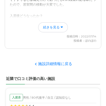
思います。全員が、同じような、丁寧さなら、さらに、嬉
たので、居室間の移動が大変でした。
しく思います
入居後どうなったか？
近隣環境や交通アクセスについて
母が1人で世話をしていたので負担がかなり減って精神的
交通手段が便利にある、施設ばかりではないのが、残念で
続きを見る
な不安も解消されたと思います。
す。バスの便を、もっと、増やして欲しいです
投稿日時：2022/07/14
サービス付き高齢者住宅ともだち倶楽部の評価
投稿者：ぼのぼの
料金費用について
何かあったときにすぐにお医者さんに診てもらえるという
料金は、やはり、高いと思います。値上がりするのも、仕
のが、離れて暮らしている家族の安心感に繋がっていま
方ないとは思いますが、やはり、値上がりは、辛いです
す。 リハビリなどにも力を入れてを入れてくださってい
て感謝しています。
施設詳細情報に戻る
職員・スタッフ・他入居者の雰囲気について
近隣で口コミ評価の高い施設
施設の職員やスタッフの皆さんは、とても親切でハキハキ
していて頼り甲斐があります。
外観・内装・居室・設備について
男性 / 80代後半 / 自立 / 認知症なし
入居済
外観や内装には特に印象などはありません。清潔感があっ