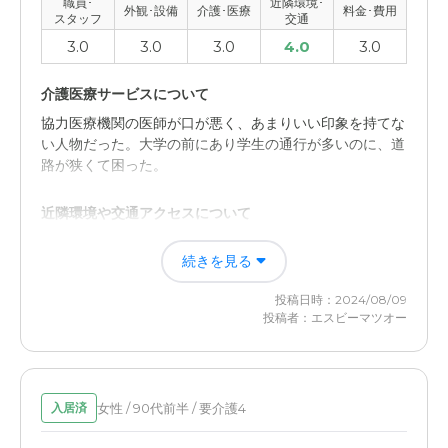
職員･
近隣環境･
外観･設備
介護･医療
料金･費用
スタッフ
交通
3.0
3.0
3.0
4.0
3.0
介護医療サービスについて
協力医療機関の医師が口が悪く、あまりいい印象を持てな
い人物だった。大学の前にあり学生の通行が多いのに、道
路が狭くて困った。
近隣環境や交通アクセスについて
交通の便が良い場所にあり、会いに行きやすい。7階建て
続きを見る
の建物から市内の景色を楽しめる。訪問介護ステーション
が併設され、医療や介護サービスが豊富にあった。
投稿日時：2024/08/09
投稿者：エスビーマツオー
女性 / 90代前半 / 要介護4
入居済