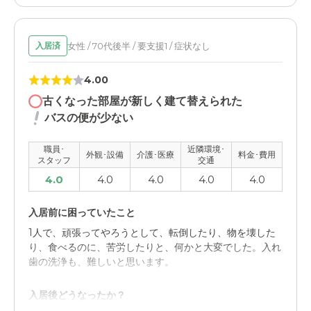
ージャー、病院、薬局などの連携がとれている。職員の質
が高い（入居当初より淘汰されている）。
女性 / 70代後半 / 要支援1 / 症状なし
入居済
職員・スタッフ・他入居者の雰囲気について
4.00
窓口がはっきりしていて、直接ショートメールで情報交換
できる。スタッフが、気にかけてくれているのを感じとれ
古くなった部屋が新しく建て替えられた
る。
バスの便が少ない
外観・内装・居室・設備について
職員･
近隣環境･
外観･設備
介護･医療
料金･費用
スタッフ
交通
施設が新しいので良い。エレベーターが１台なので災害時
に1階から上階への全員移動が困難。同上故障時の対応が
4.0
4.0
4.0
4.0
4.0
出来ない。非常時階段が不便。
入居前に困っていたこと
介護医療サービスについて
1人で、頑張ってやろうとして、転倒したり、物を壊した
介護には旧職場の後輩、医者はいとこの同級生なので安心
り、食べるのに、苦労したりと、何かと大変でした。入れ
して任せられる。何かあればその都度連絡がある。
歯の洗浄も、難しいと思います。
近隣環境や交通アクセスについて
入居後どうなったか？