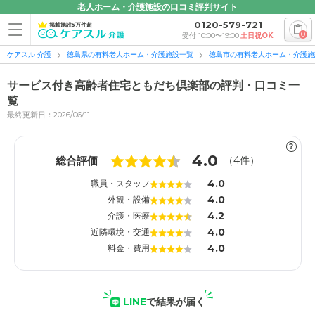
老人ホーム・介護施設の口コミ評判サイト
0120-579-721
掲載施設5万件超
0
受付 10:00〜19:00
土日祝OK
ケアスル 介護
徳島県の有料老人ホーム・介護施設一覧
徳島市の有料老人ホーム・介護施
サービス付き高齢者住宅ともだち倶楽部の評判・口コミ一
覧
最終更新日：2026/06/11
1
1
?
4.0
総合評価
（
4
件）
4.0
職員・スタッフ
4.0
外観・設備
4.2
介護・医療
4.0
近隣環境・交通
4.0
料金・費用
LINE
で結果が届く