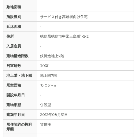
敷地面積
-
施設種別
サービス付き高齢者向け住宅
延床面積
-
住所
徳島県徳島市中常三島町1-5-2
入居定員
-
建物構造階数
鉄骨造地上7階
居室総数
30室
地上階・地下階
地上階7階
居室面積
18.06〜㎡
開設年月日
-
建物形態
併設型
建築年月日
2012年08月31日
居住契約の権利
賃借権
形態