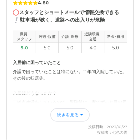
4.80
スタッフとショートメールで情報交換できる
駐車場が狭く、道路への出入りが危険
職員･
近隣環境･
外観･設備
介護･医療
料金･費用
スタッフ
交通
5.0
5.0
5.0
4.0
5.0
入居前に困っていたこと
介護で困っていたことは特にない。半年間入院していた。
その後の転居先。
入居後どうなったか？
二拠点生活をしているので、退院後に、家でずっと目の届
く環境にはならなかった。人の目が行き届く環境に置いて
続きを見る
おけるので安心できます。
投稿日時：2023/10/27
サービス付き高齢者住宅ともだち倶楽部の評価
投稿者：七色の雲
施設が新しい。個室でプライバシーが守られる。ケアマネ