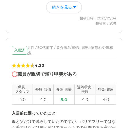
市内中心部にあり、一般的にアクセスは良いと思うし、個
たくさんのアドバイスをもらったり、訪問してもらって、
続きを見る
人的には自宅に近い。難を言えば、駐車場が狭いし、道路
丁寧に指導や、対応してもらい、色々と、勉強になり、助
の交通量が多いので出入りが危ない（壁で見えにくい）。
かりました。まだまだ、教えていただきたいと思います
投稿日時：2023/10/04
投稿者：武将
料金費用について
サービス付き高齢者住宅ともだち倶楽部の評価
地域性もあるでしょうが、年相応の年金で支払える金額内
24時間。監視してもらえるし、困った時に、すぐに、対
です（これからの人は多変だと思う）。
応してもらえるのは、とても、有り難く思います。
男性 / 90代前半 / 要介護5 / 軽度（軽い物忘れや違和
入居済
感）
職員・スタッフ・他入居者の雰囲気について
皆さん、優しい人は、とても、丁寧に、対応していだき、
4.20
有り難く思います。プロフェッショナルの対応をしてくれ
職員が親切で頼り甲斐がある
る人も、いました
職員･
近隣環境･
外観・内装・居室・設備について
外観･設備
介護･医療
料金･費用
スタッフ
交通
古臭くなった壁や、部屋を、新しく建て替えをしてもらい
4.0
4.0
5.0
4.0
4.0
嬉しく思います。設備投資、とても、大切
入居前に困っていたこと
介護医療サービスについて
母と父だけで暮らしていたのですが、バリアフリーではな
優しく対応してくれた人に、これからも、お願いしたいと
く手すりなどは備え付けてあったものの段差のある家だっ