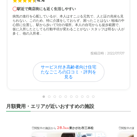
4.4
ていたって普通です。 居室は居心地の良い空間です。
駅近で商店街にも近く生活しやすい
介護医療サービスについて
病気の進行を心配しているが、本人はすこぶる元気で、人と証の兆候も見
られない。このため、特に介護をしておらず、困ったことはない 地域の中
何かあれば、すぐに対処してくださり、お医者さんにも診
心部に位置し、駅から歩いて5分の場所。本人の自宅からも徒歩範囲で、
仮に入所したとしても行動半径が変わることがない スタッフは明るい人が
てもらえてとても元気で過ごせています。
多く、他の入所者...
近隣環境や交通アクセスについて
投稿日時：2022/07/07
家から近いので不便を感じた事はありません。バスなどで
行った際のアクセスもいいと思います。
サービス付き高齢者向け住宅
たなごころの口コミ・評判を
料金費用について
見る
高いとは思いますが、医療サービス介護サービス共に充実
しているので、良心的なのではないかと思います。
月額費用・エリアが近いおすすめの施設
28.1
東かがわ市三本松
閲覧中の施設から
km
閲覧中の施