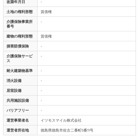
改築年月日
-
土地の権利形態
賃借権
介護保険事業所
-
番号
建物の権利形態
賃借権
損害賠償保険
-
介護保険サービ
-
ス
耐火建築物基準
-
消火設備
-
居室設備
-
共用施設設備
-
バリアフリー
-
運営事業者名
イツモスマイル株式会社
運営者所在地
徳島県徳島市佐古二番町5番11号