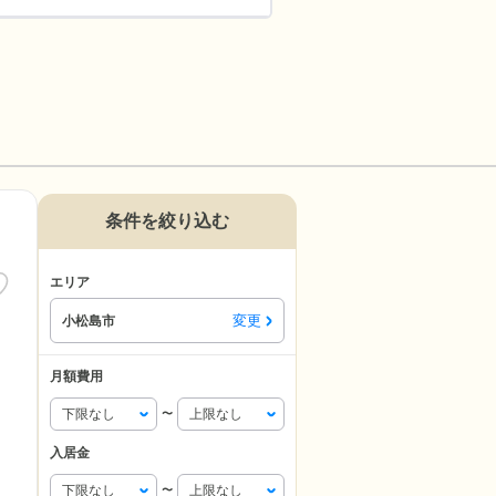
条件を絞り込む
エリア
変更
小松島市
月額費用
〜
入居金
〜