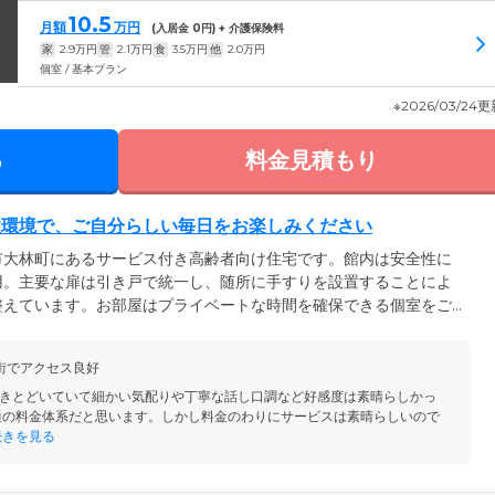
10.5
月額
万円
(入居金
0
円) + 介護保険料
家
2.9
万円
管
2.1
万円
食
3.5
万円
他
2.0
万円
個室 / 基本プラン
※2026/03/24
る
料金見積もり
住環境で、ご自分らしい毎日をお楽しみください
市大林町にあるサービス付き高齢者向け住宅です。館内は安全性に
用。主要な扉は引き戸で統一し、随所に手すりを設置することによ
整えています。お部屋はプライベートな時間を確保できる個室をご
や思い出の品々のお持ち込みも可能です。ご自身のライフスタイル
お過ごしください。全居室にはナースコールを完備しており、夜間
街でアクセス良好
。そのほか敷金・礼金は0円でご入居いただけるため、家計へのご負
も最適です。
きとどいていて細かい気配りや丁寧な話し口調など好感度は素晴らしかっ
通の料金体系だと思います。しかし料金のわりにサービスは素晴らしいので
きを見る