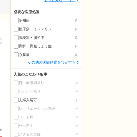
必要な医療処置
認知症
(2)
糖尿病・インスリン
(2)
脳梗塞・脳卒中
(2)
骨折・骨粗しょう症
(2)
心臓病
(2)
その他の医療処置を設定する
人気のこだわり条件
日中看護師常駐
(0)
リハビリあり
(0)
夫婦入居可
(1)
レクリエーション充実
(0)
ペット可
(0)
外出自由
(0)
更新
アクセス良好
(0)