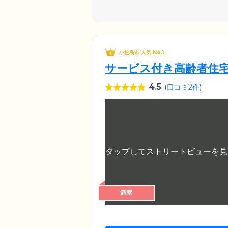
小松島市 人気 No.1
サービス付き高齢者住
4.5
(
口コミ2件
)
満室