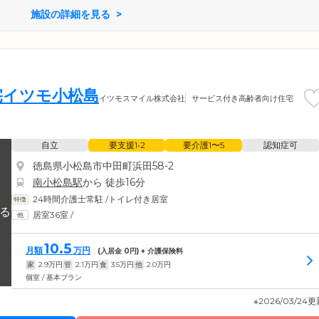
施設の詳細を見る
宅イツモ小松島
イツモスマイル株式会社
サービス付き高齢者向け住宅
自立
要支援1•2
要介護1〜5
認知症可
徳島県小松島市中田町浜田58-2
南小松島駅
から 徒歩16分
24時間介護士常駐
/
トイレ付き居室
居室36室
/
10.5
月額
万円
(入居金
0
円) + 介護保険料
家
2.9
万円
管
2.1
万円
食
3.5
万円
他
2.0
万円
個室 / 基本プラン
※2026/03/24