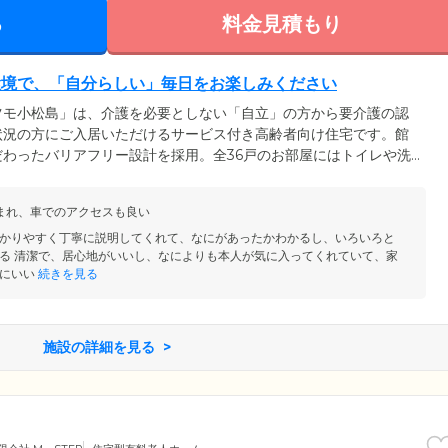
る
料金見積もり
環境で、「自分らしい」毎日をお楽しみください
ツモ小松島」は、介護を必要としない「自立」の方から要介護の認
状況の方にご入居いただけるサービス付き高齢者向け住宅です。館
わったバリアフリー設計を採用。全36戸のお部屋にはトイレや洗
を完備しています。もちろんご家族様と外食したり、お天気のよい
由です。今までのライフスタイルを維持しながら、「自分らしい」
まれ、車でのアクセスも良い
入居金・敷金・礼金は0円でご入居いただけるため、家計への負担を
たりです。
かりやすく丁寧に説明してくれて、なにがあったかわかるし、いろいろと
る 清潔で、居心地がいいし、なによりも本人が気に入ってくれていて、家
にいい
続きを見る
施設の詳細を見る