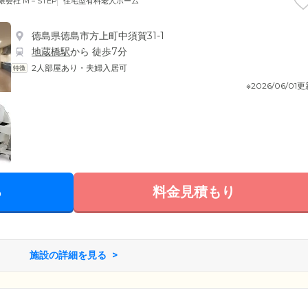
限会社 M－STEP
住宅型有料老人ホーム
徳島県徳島市方上町中須賀31-1
地蔵橋駅
から 徒歩7分
2人部屋あり・夫婦入居可
※2026/06/01
る
料金見積もり
施設の詳細を見る