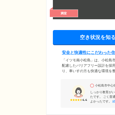
満室
空き状況を知
安全と快適性にこだわった
「イツモ南小松島」は、小松島
配慮したバリアフリー設計を採
り、車いすの方も快適な環境を
用意。お気に入りのインテリア
に合わせた空間で、ゆったりと
小松島市中心
も安心してお休みいただけます
担を抑えてお引越ししたい方に
しっかり教育がい
たです。 ごく普
4.4
よかったです。
続