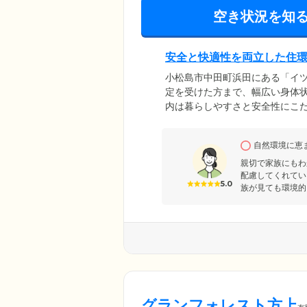
空き状況を知
安全と快適性を両立した住
小松島市中田町浜田にある「イ
定を受けた方まで、幅広い身体
内は暮らしやすさと安全性にこだ
面台、収納、ナースコールなど
日にお散歩に出かけることも自
自然環境に恵
毎日をお楽しみください。また
抑えてお引越したい方にもぴっ
親切で家族にもわ
配慮してくれてい
5.0
族が見ても環境的
グランフォレスト方上