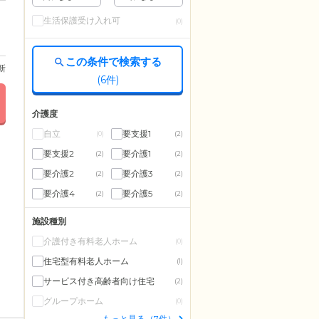
生活保護受け入れ可
(0)
この条件で検索する
更新
(
6
件)
介護度
自立
要支援1
(0)
(2)
要支援2
要介護1
(2)
(2)
要介護2
要介護3
(2)
(2)
要介護4
要介護5
(2)
(2)
施設種別
介護付き有料老人ホーム
(0)
住宅型有料老人ホーム
(1)
サービス付き高齢者向け住宅
(2)
グループホーム
(0)
もっと見る（7件）