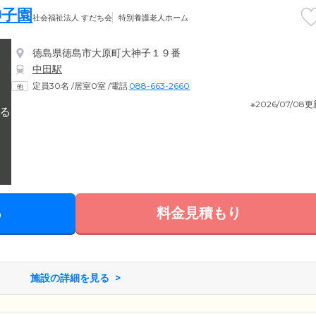
神子園
社会福祉法人 すだち会
特別養護老人ホーム
徳島県徳島市大原町大神子１９番
中田駅
定員30名
/
居室0室
/
電話
088-663-2660
※2026/07/08
る
料金見積もり
施設の詳細を見る