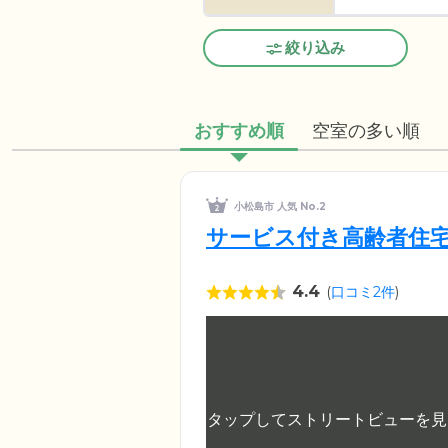
絞り込み
おすすめ順
空室の多い順
小松島市 人気 No.2
サービス付き高齢者住宅
4.4
(
口コミ2件
)