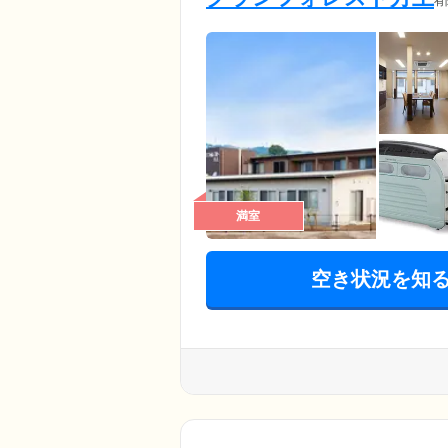
有
満室
空き状況を知