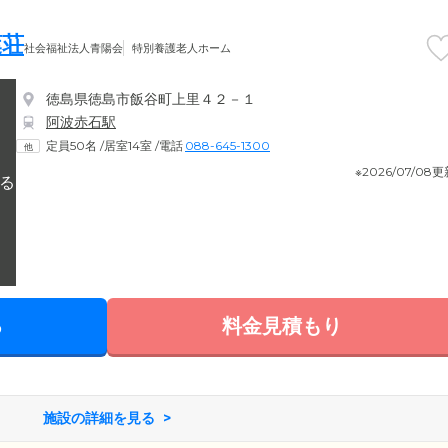
葉荘
社会福祉法人青陽会
特別養護老人ホーム
徳島県徳島市飯谷町上里４２－１
阿波赤石駅
定員50名
/
居室14室
/
電話
088-645-1300
※2026/07/08
る
料金見積もり
施設の詳細を見る