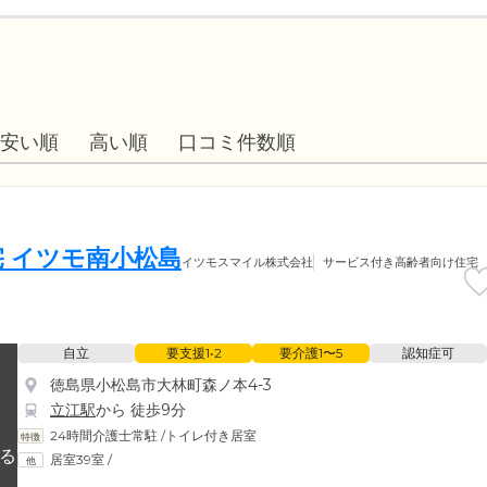
安い順
高い順
口コミ件数順
 イツモ南小松島
イツモスマイル株式会社
サービス付き高齢者向け住宅
自立
要支援1•2
要介護1〜5
認知症可
徳島県小松島市大林町森ノ本4-3
立江駅
から 徒歩9分
24時間介護士常駐
/
トイレ付き居室
居室39室
/