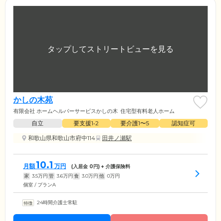
かしの木苑
有限会社 ホームヘルパーサービスかしの木
住宅型有料老人ホーム
自立
要支援1•2
要介護1〜5
認知症可
和歌山県和歌山市府中114
田井ノ瀬駅
10.1
月額
万円
(入居金
0
円) + 介護保険料
家
3.5
万円
管
3.6
万円
食
3.0
万円
他
0
万円
個室 / プランA
24時間介護士常駐