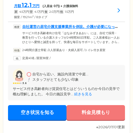
12.1
月額
万円
(入居金
0
円) + 介護保険料
家
4.5
万円
管
4.1
万円
食
2.0
万円
他
1.5
万円
2
個室 / 19.21m
/ Bタイプ
自社運営の居宅介護支援事業所を併設。介護が必要になって
も安心です
サービス付き高齢者向け住宅「はなみずきあおい」には、自社で採用・
教育を行っている介護スタッフが24時間365日常駐。ご入居者様お一人お
ひとりへ愛情と誠意を持って、快適な毎日をサポートしています。さら
に自社にて運営する、居宅介護支援事業所「はなみずきあおい」を併
24時間介護士常駐
/
2人部屋あり・夫婦入居可
/
トイレ付き居室
設。介護が必要になった場合は、ケアマネジャーが介護度・ご希望・ご
予算に応じたプランを作成し、必要な介護ケアをご利用いただけます。
定員40名
/
居室38室
/
また近隣にある医療機関とも連携しており、日々の健康管理と緊急時に
も迅速に対応。認知症のある方や病院退院後で健康面に不安のある方
も、安心してご入居いただけます。
自宅から近い、施設内清潔で中庭...
スタッフがとても少ない印象
3.6
サービス付き高齢者向け賃貸住宅とはどういうものか今日の見学で
概ね理解しました。 今日の施設見学...
続きを見る
空き状況を知る
料金見積もり
※2026/07/01更新