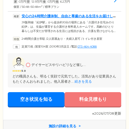
家
0
万円
管
12.9
万円
食
0
万円
他
6.2
万円
2
個室 / 50.48~50.48m
/ 標準プラン
安心の24時間介護体制、自由と尊厳のある生活をお届けし
ます
JR阪和線「紀伊駅」から徒歩約10分の場所にある「介護付き住宅みのり
紀伊」は、生協が運営する介護付き有料老人ホームです。高齢のひとり
暮らしは不安だが管理される生活には抵抗がある、介護を受けながらも
自由と尊厳のある生活を送りたい。そんな組合員たちの想いをカタチに
24時間介護士常駐
/
2人部屋あり・夫婦入居可
/
トイレ付き居室
しました。介護付き有料老人ホームにはめずらしく、施設への出入りは
24時間自由。飲酒や喫煙も、これまでと同じように楽しめます。介護ス
定員73名
/
居室104室
/
2010年3月設立
/
電話
073-464-4088
タッフは24時間常駐しているため、体調が急変しやすい夜間も安心。近
隣にある内科や歯科クリニックと連携しており、医療支援体制も万全で
す。
デイサービスやリハビリなど催し...
5.0
どの職員さんも、明るく笑顔で元気でした。活気があり従業員さん
もたくさんおられました。他入居者さ...
続きを見る
空き状況を知る
料金見積もり
※2026/07/08更新
施設の詳細を見る