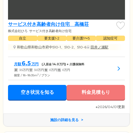
サービス付き高齢者向け住宅 高橋荘
株式会社ひろ
サービス付き高齢者向け住宅
自立
要支援1•2
要介護1〜5
認知症可
和歌山県和歌山市府中510-1、510-2、510-6
田井ノ瀬駅
6.5
月額
万円
(入居金
14.0
万円) + 介護保険料
家
3.5
万円
管
3.0
万円
食
0
万円
他
0
万円
2
個室 / 18~18.05m
/ プラン
空き状況を知る
料金見積もり
※2026/04/01更新
施設の詳細を見る