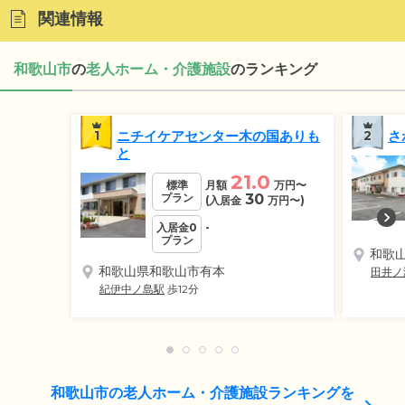
関連情報
和歌山市
の
老人ホーム・介護施設
のランキング
1
ニチイケアセンター木の国ありも
2
さ
と
21.0
標準
月額
万円
〜
プラン
30
(入居金
万円
〜)
入居金0
-
プラン
和歌
和歌山県和歌山市有本
田井ノ
紀伊中ノ島駅
歩12分
和歌山市の老人ホーム・介護施設ランキングを