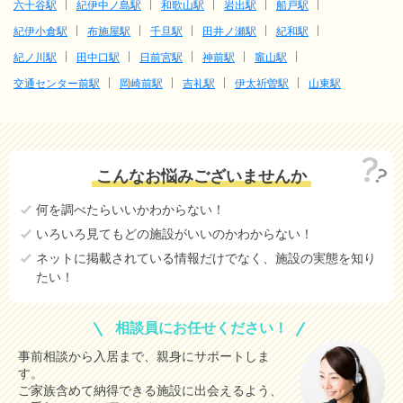
六十谷駅
紀伊中ノ島駅
和歌山駅
岩出駅
船戸駅
紀伊小倉駅
布施屋駅
千旦駅
田井ノ瀬駅
紀和駅
紀ノ川駅
田中口駅
日前宮駅
神前駅
竈山駅
交通センター前駅
岡崎前駅
吉礼駅
伊太祈曽駅
山東駅
こんなお悩みございませんか
何を調べたらいいかわからない！
いろいろ見てもどの施設がいいのかわからない！
ネットに掲載されている情報だけでなく、施設の実態を知り
たい！
相談員にお任せください！
事前相談から入居まで、親身にサポートしま
す。
ご家族含めて納得できる施設に出会えるよう、