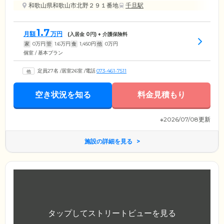
和歌山県和歌山市北野２９１番地
千旦駅
1.7
月額
万円
(入居金
0
円) + 介護保険料
家
0
万円
管
1.6
万円
食
1,450
円
他
0
万円
個室 / 基本プラン
定員27名
/
居室26室
/
電話
073-461-7511
空き状況を知る
料金見積もり
※2026/07/08更新
施設の詳細を見る