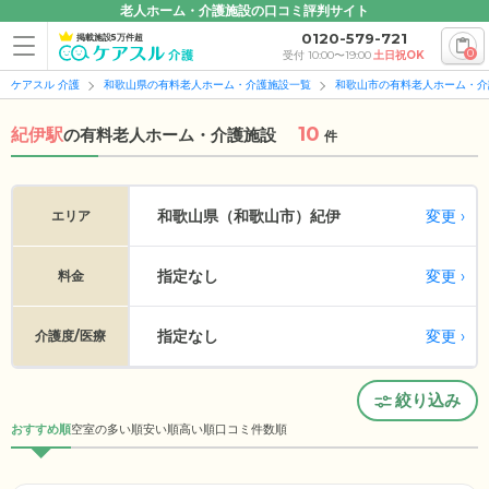
老人ホーム・介護施設の口コミ評判サイト
0120-579-721
掲載施設5万件超
0
受付 10:00〜19:00
土日祝OK
ケアスル 介護
和歌山県の有料老人ホーム・介護施設一覧
和歌山市の有料老人ホーム・介
10
紀伊駅
の
有料老人ホーム・介護施設
件
変更
和歌山県（和歌山市）
紀伊
エリア
指定なし
変更
料金
指定なし
変更
介護度/医療
絞り込み
おすすめ順
空室の多い順
安い順
高い順
口コミ件数順