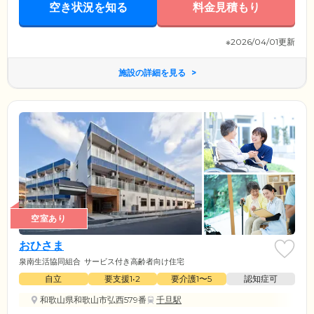
空き状況を知る
料金見積もり
※2026/04/01更新
施設の詳細を見る
空室あり
おひさま
泉南生活協同組合
サービス付き高齢者向け住宅
自立
要支援1•2
要介護1〜5
認知症可
和歌山県和歌山市弘西579番
千旦駅