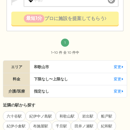
最短1分
プロに施設を提案してもらう
1
1~10 件 全 10 件中
エリア
和歌山市
変更
料金
下限なし〜上限なし
変更
介護/医療
指定なし
変更
近隣の駅から探す
六十谷駅
紀伊中ノ島駅
和歌山駅
岩出駅
船戸駅
紀伊小倉駅
布施屋駅
千旦駅
田井ノ瀬駅
紀和駅