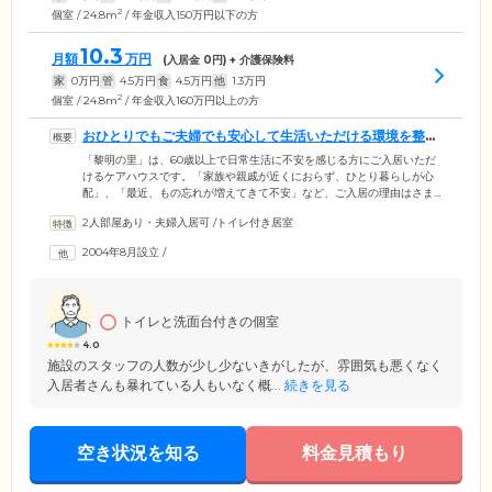
2
個室 / 24.8m
/ 年金収入150万円以下の方
10.3
月額
万円
(入居金
0
円) + 介護保険料
家
0
万円
管
4.5
万円
食
4.5
万円
他
1.3
万円
2
個室 / 24.8m
/ 年金収入160万円以上の方
おひとりでもご夫婦でも安心して生活いただける環境を整え
ています
「黎明の里」は、60歳以上で日常生活に不安を感じる方にご入居いただ
けるケアハウスです。「家族や親戚が近くにおらず、ひとり暮らしが心
配」、「最近、もの忘れが増えてきて不安」など、ご入居の理由はさま
ざま。おひとりの方だけでなく、ご夫婦でのご入居も可能です。お部屋
2人部屋あり・夫婦入居可
/
トイレ付き居室
は3タイプ。おひとり用で広さが異なるものと、おふたり用をご用意して
います。全居室にトイレ、洗面、ミニキッチン、エアコンを設置。ユニ
2004年8月設立
/
ットバスが完備されているお部屋もあります。また、各部屋にナースコ
ールが設置されていて、ボタンひとつでスタッフが駆けつけますので緊
急時も安心です。そのほか、お食事や入浴のご用意もあり、安心して生
活いただけます。
トイレと洗面台付きの個室
4.0
施設のスタッフの人数が少し少ないきがしたが、雰囲気も悪くなく
入居者さんも暴れている人もいなく概...
続きを見る
空き状況を知る
料金見積もり