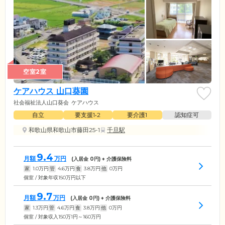
空室2室
ケアハウス 山口葵園
社会福祉法人山口葵会
ケアハウス
自立
要支援1•2
要介護1
認知症可
和歌山県和歌山市藤田25-1
千旦駅
9.4
月額
万円
(入居金
0
円) + 介護保険料
家
1.0
万円
管
4.6
万円
食
3.8
万円
他
0
万円
個室 / 対象年収150万円以下
9.7
月額
万円
(入居金
0
円) + 介護保険料
家
1.3
万円
管
4.6
万円
食
3.8
万円
他
0
万円
個室 / 対象収入150万1円～160万円