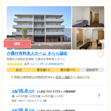
満室
介護付有料老人ホーム きらら誠佑
医療法人誠佑記念病院
介護付き有料老人ホーム
4.7
(
口コミ2件
/
入居体験談1件
)
自立
要支援1•2
要介護1〜5
認知症可
和歌山県和歌山市西田井385
田井ノ瀬駅
から 徒歩20分
16.6
月額
万円
(入居金
300.0
万円) + 介護保険料
家
4.0
万円
管
4.0
万円
食
6.4
万円
他
2.2
万円
2
個室 / 18m
/ AWタイプ 2~3階
16.6
月額
万円
(入居金
350.0
万円) + 介護保険料