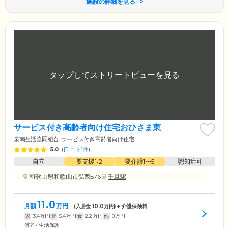
施設の詳細を見る
サービス付き高齢者向け住宅おひさま東
泉南生活協同組合
サービス付き高齢者向け住宅
5.0
(
口コミ1件
)
自立
要支援1•2
要介護1〜5
認知症可
和歌山県和歌山市弘西576
千旦駅
11.0
月額
万円
(入居金
10.0
万円) + 介護保険料
家
3.4
万円
管
5.4
万円
食
2.2
万円
他
0
万円
個室 / 生活保護