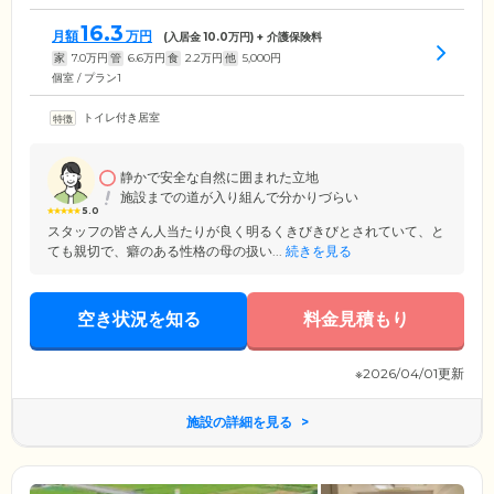
16.3
月額
万円
(入居金
10.0
万円) + 介護保険料
家
7.0
万円
管
6.6
万円
食
2.2
万円
他
5,000
円
個室 / プラン1
トイレ付き居室
静かで安全な自然に囲まれた立地
施設までの道が入り組んで分かりづらい
5.0
スタッフの皆さん人当たりが良く明るくきびきびとされていて、と
ても親切で、癖のある性格の母の扱い...
続きを見る
空き状況を知る
料金見積もり
※2026/04/01更新
施設の詳細を見る