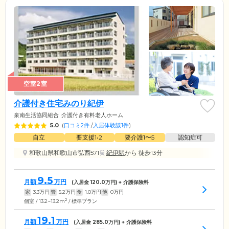
空室2室
介護付き住宅みのり紀伊
泉南生活協同組合
介護付き有料老人ホーム
5.0
(
口コミ2件
/
入居体験談1件
)
自立
要支援1•2
要介護1〜5
認知症可
和歌山県和歌山市弘西571
紀伊駅
から 徒歩13分
9.5
月額
万円
(入居金
120.0
万円) + 介護保険料
家
3.3
万円
管
5.2
万円
食
1.0
万円
他
0
万円
2
個室 / 13.2~13.2m
/ 標準プラン
19.1
月額
万円
(入居金
285.0
万円) + 介護保険料