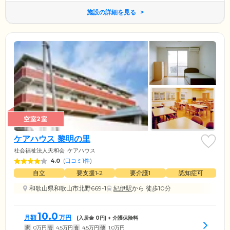
施設の詳細を見る
空室2室
ケアハウス 黎明の里
社会福祉法人天和会
ケアハウス
4.0
(
口コミ1件
)
自立
要支援1•2
要介護1
認知症可
和歌山県和歌山市北野669-1
紀伊駅
から 徒歩10分
10.0
月額
万円
(入居金
0
円) + 介護保険料
家
0
万円
管
4.5
万円
食
4.5
万円
他
1.0
万円