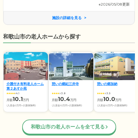
※2026/05/08更新
施設の詳細を見る
和歌山市の老人ホームから探す
介護付き有料老人ホーム
憩いの郷紀三井寺
憩いの郷加納
第２あすか苑
4.1
3.8
3.5
10.1
10.4
10.0
月額
万円
月額
万円
月額
万円
(入居金0万円+介護保険料)
(入居金10万円+介護保険料)
(入居金10万円+介護保険料)
和歌山市の老人ホームを全て見る