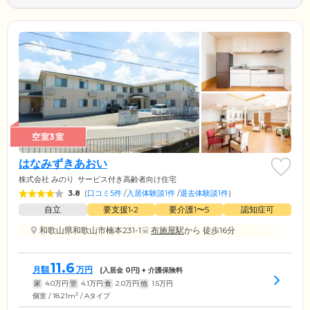
空室3室
はなみずきあおい
株式会社 みのり
サービス付き高齢者向け住宅
3.8
(
口コミ5件
/
入居体験談1件
/
退去体験談1件
)
自立
要支援1•2
要介護1〜5
認知症可
和歌山県和歌山市楠本231-1
布施屋駅
から 徒歩16分
11.6
月額
万円
(入居金
0
円) + 介護保険料
家
4.0
万円
管
4.1
万円
食
2.0
万円
他
1.5
万円
2
個室 / 18.21m
/ Aタイプ