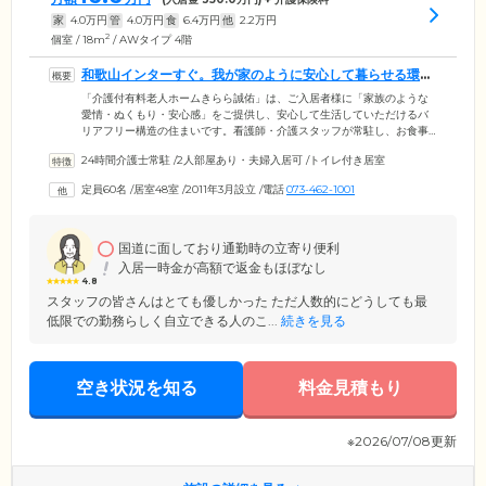
家
4.0
万円
管
4.0
万円
食
6.4
万円
他
2.2
万円
2
個室 / 18m
/ AWタイプ 4階
和歌山インターすぐ。我が家のように安心して暮らせる環境
をご提供します
「介護付有料老人ホームきらら誠佑」は、ご入居者様に「家族のような
愛情・ぬくもり・安心感」をご提供し、安心して生活していただけるバ
リアフリー構造の住まいです。看護師・介護スタッフが常駐し、お食事
やご入浴、衣類の着脱など、ご入居者様が快適な暮らしを送れるように
24時間介護士常駐
/
2人部屋あり・夫婦入居可
/
トイレ付き居室
サポートします。阪和自動車道の和歌山インター、和歌山北インターの
双方からすぐに位置し、お車でのアクセスが便利なためご家族様もご来
定員60名
/
居室48室
/
2011年3月設立
/
電話
073-462-1001
訪しやすい立地。「身の回りのことは自分できるけどひとり暮らしは不
安」という自立の方から、要介護認定を受けた方までご入居可能ですの
で、施設の受け入れ可否を心配されている方もお気軽にお問い合わせく
ださい。
国道に面しており通勤時の立寄り便利
入居一時金が高額で返金もほぼなし
4.8
スタッフの皆さんはとても優しかった ただ人数的にどうしても最
低限での勤務らしく自立できる人のこ...
続きを見る
空き状況を知る
料金見積もり
※2026/07/08更新