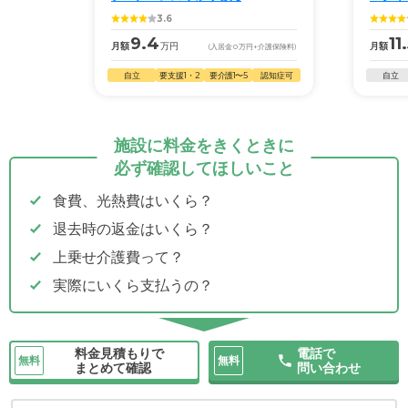
3.6
9.4
11
月額
万円
月額
(入居金
0
万円
+介護保険料)
自立
要支援1・2
要介護1〜5
認知症可
自立
施設に料金をきくときに
必ず確認してほしいこと
食費、光熱費はいくら？
退去時の返金はいくら？
上乗せ介護費って？
実際にいくら支払うの？
料金見積もりで
電話で
無料
無料
まとめて確認
問い合わせ