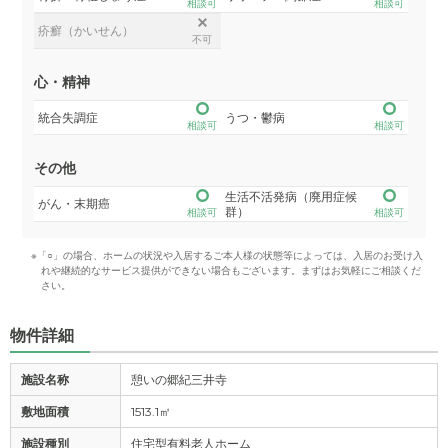
相談可
相談可
疥癬（かいせん）
不可
心・精神
統合失調症
うつ・鬱病
相談可
相談可
その他
生活不活発病（廃用症候
がん・末期癌
群）
相談可
相談可
※「○」の場合、ホームの状況や入居するご本人様の状態等によっては、入居のお受け入
れや継続的なサービス提供ができない場合もございます。まずはお気軽にご相談くだ
さい。
物件詳細
施設名称
憩いの郷紀三井寺
敷地面積
1513.1㎡
施設種別
住宅型有料老人ホーム