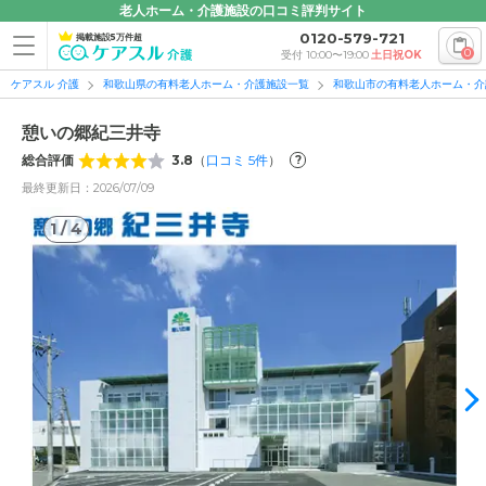
老人ホーム・介護施設の口コミ評判サイト
0120-579-721
掲載施設5万件超
0
受付 10:00〜19:00
土日祝OK
ケアスル 介護
和歌山県の有料老人ホーム・介護施設一覧
和歌山市の有料老人ホーム・介
憩いの郷紀三井寺
総合評価
3.8
（
口コミ
5
件
）
?
最終更新日：2026/07/09
1
/
4
1
/
4