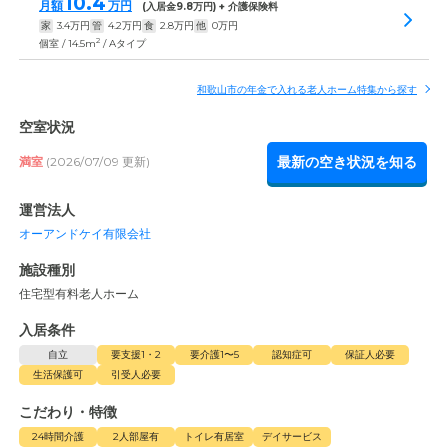
10.4
月額
万円
(入居金
9.8
万円) + 介護保険料
家
3.4
万円
管
4.2
万円
食
2.8
万円
他
0
万円
2
個室 / 14.5m
/ Aタイプ
和歌山市の年金で入れる老人ホーム特集から探す
空室状況
最新の空き状況を知る
満室
(2026/07/09 更新)
運営法人
オーアンドケイ有限会社
施設種別
住宅型有料老人ホーム
入居条件
自立
要支援1・2
要介護1〜5
認知症可
保証人必要
生活保護可
引受人必要
こだわり・特徴
24時間介護
2人部屋有
トイレ有居室
デイサービス