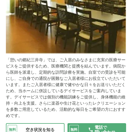
「憩いの郷紀三井寺」では、ご入居のみなさまに充実の医療サー
ビスをご提供するため、医療機関と提携を結んでいます。病院か
ら医師を派遣し、定期的な訪問診療を実施。自室での受診を可能
にし、ご自身での通院が困難なご入居者様にお役立ていただいて
います。またご入居者様に健康で健やかな日々をお送りいただく
ため、当ホームに併設しているデイサービスをご案内していま
す。デイサービスでは個別の機能訓練をご提供し、身体機能の維
持・向上を支援。さらに楽器や生け花といったレクリエーション
を多数ご用意しているため、活動的な毎日をご希望の方におすす
めです。
電話で
空き状況を知る
無料
無料
問い合わせ