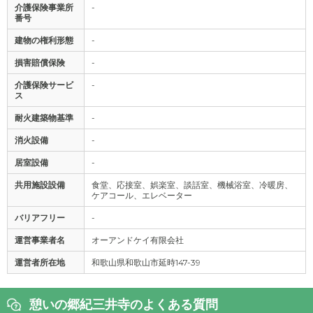
介護保険事業所
-
番号
建物の権利形態
-
損害賠償保険
-
介護保険サービ
-
ス
耐火建築物基準
-
消火設備
-
居室設備
-
共用施設設備
食堂、応接室、娯楽室、談話室、機械浴室、冷暖房、
ケアコール、エレベーター
バリアフリー
-
運営事業者名
オーアンドケイ有限会社
運営者所在地
和歌山県和歌山市延時147-39
憩いの郷紀三井寺のよくある質問