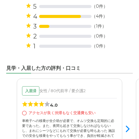
5
（0件）
4
（4件）
3
（1件）
2
（0件）
1
（0件）
見学・入居した方の評判・口コミ
女性 / 80代前半 / 要介護2
入居済
4.0
アクセスが良く渋滞もなく交通費も安い
車椅子への移乗が全介助が必要で、オムツ交換も定期的に必
要であった。また、夜間も起きて交換しなければならない
し、まれにシーツなどにもれて交換が必要な時もあった 施設
での安全な移乗をやってもらう事ができ、負担が軽減されて