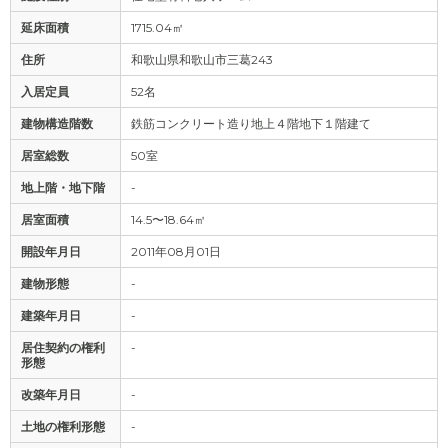
延床面積
1715.04㎡
住所
和歌山県和歌山市三葛243
入居定員
52名
建物構造階数
鉄筋コンクリート造り地上４階地下１階建て
居室総数
50室
地上階・地下階
-
居室面積
14.5〜18.64㎡
開設年月日
2011年08月01日
建物形態
-
建築年月日
-
居住契約の権利
-
形態
改築年月日
-
土地の権利形態
-