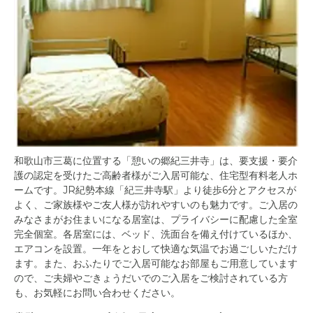
和歌山市三葛に位置する「憩いの郷紀三井寺」は、要支援・要介
護の認定を受けたご高齢者様がご入居可能な、住宅型有料老人ホ
ームです。JR紀勢本線「紀三井寺駅」より徒歩6分とアクセスが
よく、ご家族様やご友人様が訪れやすいのも魅力です。ご入居の
みなさまがお住まいになる居室は、プライバシーに配慮した全室
完全個室。各居室には、ベッド、洗面台を備え付けているほか、
エアコンを設置。一年をとおして快適な気温でお過ごしいただけ
ます。また、おふたりでご入居可能なお部屋もご用意しています
ので、ご夫婦やごきょうだいでのご入居をご検討されている方
も、お気軽にお問い合わせください。