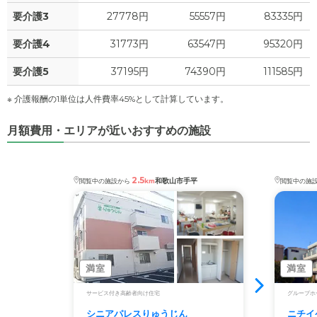
要介護3
27778円
55557円
83335円
要介護4
31773円
63547円
95320円
要介護5
37195円
74390円
111585円
※ 介護報酬の1単位は人件費率45%として計算しています。
月額費用・エリアが近いおすすめの施設
2.5
和歌山市手平
閲覧中の施設から
km
閲覧中の施
満室
満室
サービス付き高齢者向け住宅
グループホ
シニアパレスりゅうじん
ニチイ