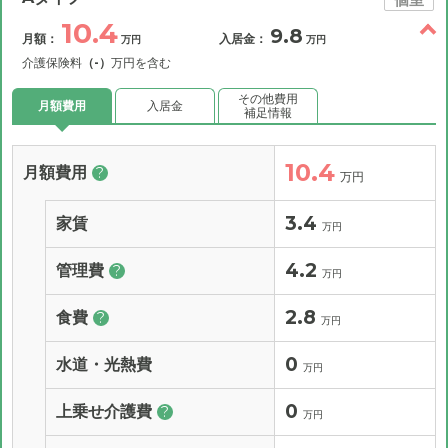
10.4
9.8
月額：
入居金：
万円
万円
介護保険料
（-）
万円を含む
その他費用
月額費用
入居金
補足情報
10.4
月額費用
?
万円
3.4
家賃
万円
4.2
管理費
?
万円
2.8
食費
?
万円
0
水道・光熱費
万円
0
上乗せ介護費
?
万円