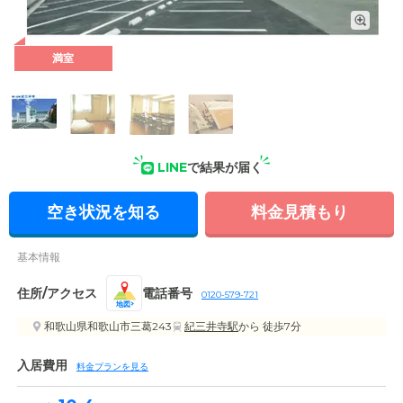
満室
外観: 紀勢本線「紀三井寺駅」より徒歩6分とアクセス良好で
す。駐車場も完備しているので、お車でもお気軽にお越しいた
だけます。
LINE
で結果が届く
空き状況を知る
料金見積もり
基本情報
住所/アクセス
電話番号
0120-579-721
地図
和歌山県和歌山市三葛243
紀三井寺駅
から 徒歩7分
入居費用
料金プランを見る