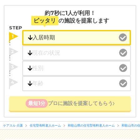
約7秒に1人が利用！
ピッタリ
の施設を提案します
STEP
1
2
3
4
最短1分
プロに施設を提案してもらう
ケアスル 介護
住宅型有料老人ホーム
和歌山県の住宅型有料老人ホーム
和歌山市の