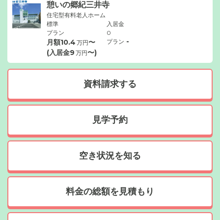
憩いの郷紀三井寺
住宅型有料老人ホーム
標準
入居金
プラン
0
-
月額
10.4
〜
プラン
万円
(入居金
9
〜)
万円
資料請求する
見学予約
空き状況を知る
料金の総額を見積もり