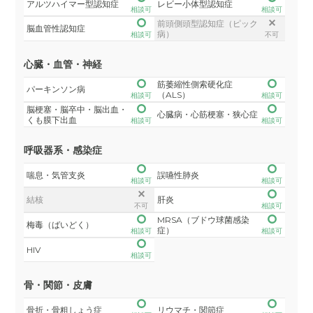
アルツハイマー型認知症
レビー小体型認知症
相談可
相談可
前頭側頭型認知症（ピック
脳血管性認知症
病）
相談可
不可
心臓・血管・神経
筋萎縮性側索硬化症
パーキンソン病
（ALS）
相談可
相談可
脳梗塞・脳卒中・脳出血・
心臓病・心筋梗塞・狭心症
くも膜下出血
相談可
相談可
呼吸器系・感染症
喘息・気管支炎
誤嚥性肺炎
相談可
相談可
結核
肝炎
不可
相談可
MRSA（ブドウ球菌感染
梅毒（ばいどく）
症）
相談可
相談可
HIV
相談可
骨・関節・皮膚
骨折・骨粗しょう症
リウマチ・関節症