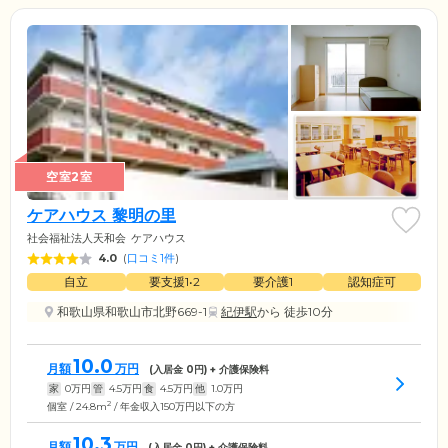
空室2室
ケアハウス 黎明の里
社会福祉法人天和会
ケアハウス
4.0
(
口コミ1件
)
自立
要支援1•2
要介護1
認知症可
和歌山県和歌山市北野669-1
紀伊駅
から 徒歩10分
10.0
月額
万円
(入居金
0
円) + 介護保険料
家
0
万円
管
4.5
万円
食
4.5
万円
他
1.0
万円
2
個室 / 24.8m
/ 年金収入150万円以下の方
10.3
月額
万円
(入居金
0
円) + 介護保険料