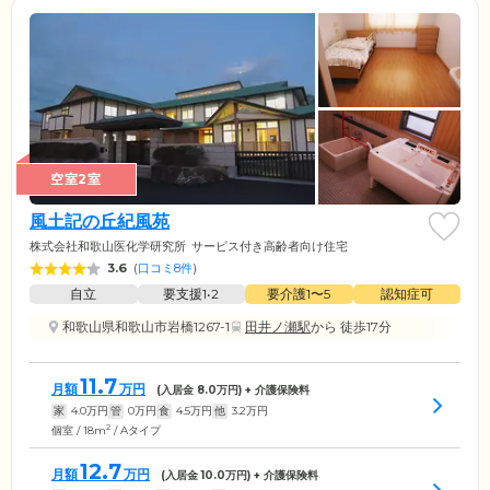
空室2室
風土記の丘紀風苑
株式会社和歌山医化学研究所
サービス付き高齢者向け住宅
3.6
(
口コミ8件
)
自立
要支援1•2
要介護1〜5
認知症可
和歌山県和歌山市岩橋1267-1
田井ノ瀬駅
から 徒歩17分
11.7
月額
万円
(入居金
8.0
万円) + 介護保険料
家
4.0
万円
管
0
万円
食
4.5
万円
他
3.2
万円
2
個室 / 18m
/ Aタイプ
12.7
月額
万円
(入居金
10.0
万円) + 介護保険料