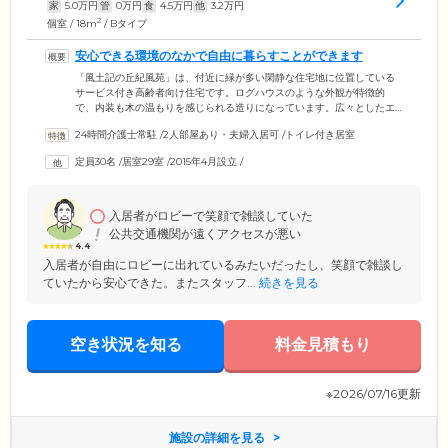
家
5.0
万円
管
0
万円
食
4.5
万円
他
3.2
万円
2
個室 / 18m
/ Bタイプ
安心できる環境のなかで自由に暮らすことができます
「風土記の丘紀風苑」は、付近に緑が多い閑静な住宅地に位置している
サービス付き高齢者向け住宅です。ログハウスのような外観が特徴的
で、内装も木の温もりを感じられる造りになっています。広々としたエ
ントランスや吹き抜けの天井など、開放感もたっぷりで快適にお過ごし
24時間介護士常駐
/
2人部屋あり・夫婦入居可
/
トイレ付き居室
いただける環境です。ご入居いただくお部屋には、フランス製のベッド
をはじめ、大型クローゼット、整理ダンス、トイレ、洗面所、エアコン
定員30名
/
居室29室
/
2015年4月設立
/
を標準装備。ナースコールも設置していますので、もしものときも安心
です。共同スペースは、お食事やイベントを行う食堂ホールのほか、浴
室を完備。ご自身で入浴できる方向けの浴室のほかに、介助の必要な方
も安心して入浴できる特殊浴槽をご用意しています。
入居者がロビーで笑顔で雑談していた
公共交通機関が遠くアクセスが悪い
4.4
入居者が自由にロビーに出れているみたいだったし、笑顔で雑談し
ていたから安心できた。またスタッフ...
続きを見る
空き状況を知る
料金見積もり
※2026/07/16更新
施設の詳細を見る