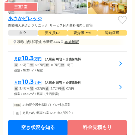
空室1室
あさかビレッジ
医療法人あさかクリニック
サービス付き高齢者向け住宅
自立
要支援1•2
要介護1〜5
認知症可
和歌山県和歌山市新庄464
布施屋駅
10.3
月額
万円
(入居金
0
円) + 介護保険料
家
4.5
万円
管
4.2
万円
食
1.6
万円
他
0
万円
2
個室 / 18.33m
/ 居室
10.3
月額
万円
(入居金
0
円) + 介護保険料
家
3.4
万円
管
4.2
万円
食
2.7
万円
他
0
万円
2
個室 / 18.33m
/ 居室（生活保護）
24時間介護士常駐
/
トイレ付き居室
定員34名
/
居室34室
/
2041年3月設立
/
空き状況を知る
料金見積もり