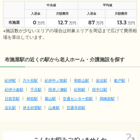
中央値
平均値
入居金
月額費用
入居金
月額費用
0
12.7
87
13.3
布施屋
万円
万円
万円
万円
※施設数が少ないエリアの場合は対象エリアを周辺まで広げて費用相
場を算出しています。
布施屋駅の近くの駅から老人ホーム・介護施設を探す
紀伊駅
六十谷駅
紀伊中ノ島駅
和歌山駅
岩出駅
船戸駅
紀伊小倉駅
千旦駅
田井ノ瀬駅
紀和駅
田中口駅
日前宮駅
神前駅
竈山駅
交通センター前駅
岡崎前駅
吉礼駅
伊太祈曽駅
山東駅
甘露寺前駅
こんなお悩みございませんか