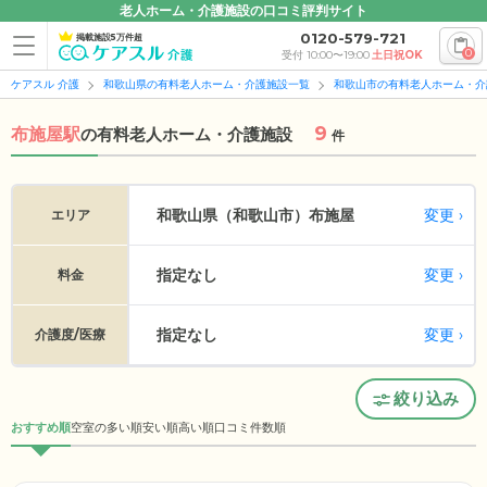
老人ホーム・介護施設の口コミ評判サイト
0120-579-721
掲載施設5万件超
0
受付 10:00〜19:00
土日祝OK
ケアスル 介護
和歌山県の有料老人ホーム・介護施設一覧
和歌山市の有料老人ホーム・介
9
布施屋駅
の
有料老人ホーム・介護施設
件
変更
和歌山県（和歌山市）
布施屋
エリア
指定なし
変更
料金
指定なし
変更
介護度/医療
絞り込み
おすすめ順
空室の多い順
安い順
高い順
口コミ件数順