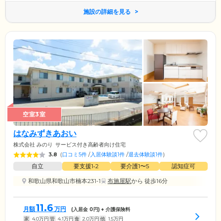
施設の詳細を見る
空室3室
はなみずきあおい
株式会社 みのり
サービス付き高齢者向け住宅
3.8
(
口コミ5件
/
入居体験談1件
/
退去体験談1件
)
自立
要支援1•2
要介護1〜5
認知症可
和歌山県和歌山市楠本231-1
布施屋駅
から 徒歩16分
11.6
月額
万円
(入居金
0
円) + 介護保険料
家
4.0
万円
管
4.1
万円
食
2.0
万円
他
1.5
万円