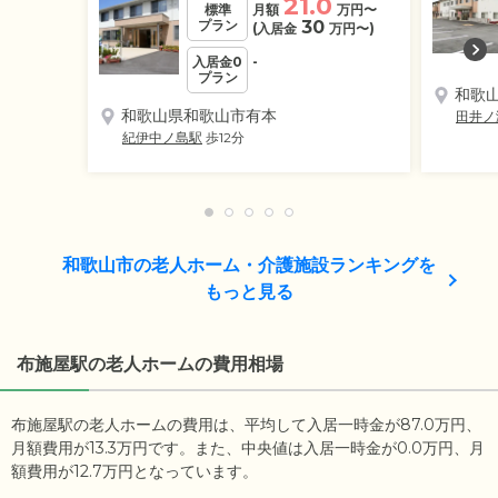
21.0
標準
月額
万円
〜
プラン
30
(入居金
万円
〜)
入居金0
-
プラン
和歌
和歌山県和歌山市有本
田井ノ
紀伊中ノ島駅
歩12分
和歌山市の老人ホーム・介護施設ランキングを
もっと見る
布施屋駅の老人ホームの費用相場
布施屋駅の老人ホームの費用は、平均して入居一時金が87.0万円、
月額費用が13.3万円です。また、中央値は入居一時金が0.0万円、月
額費用が12.7万円となっています。