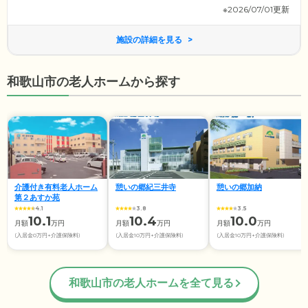
※2026/07/01更新
施設の詳細を見る
和歌山市の老人ホームから探す
介護付き有料老人ホーム
憩いの郷紀三井寺
憩いの郷加納
第２あすか苑
4.1
3.8
3.5
10.1
10.4
10.0
月額
万円
月額
万円
月額
万円
(入居金0万円+介護保険料)
(入居金10万円+介護保険料)
(入居金10万円+介護保険料)
和歌山市の老人ホームを全て見る