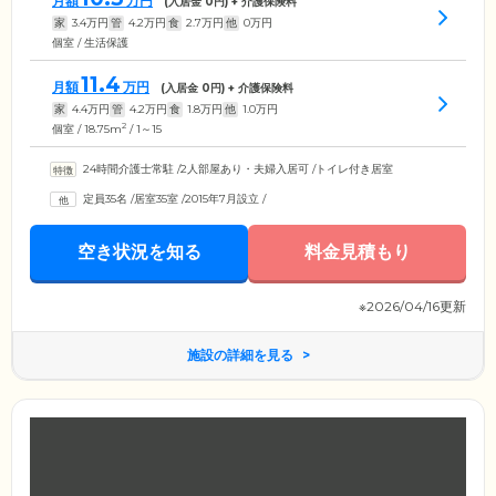
月額
万円
(入居金
0
円) + 介護保険料
家
3.4
万円
管
4.2
万円
食
2.7
万円
他
0
万円
個室 / 生活保護
11.4
月額
万円
(入居金
0
円) + 介護保険料
家
4.4
万円
管
4.2
万円
食
1.8
万円
他
1.0
万円
2
個室 / 18.75m
/ 1～15
24時間介護士常駐
/
2人部屋あり・夫婦入居可
/
トイレ付き居室
定員35名
/
居室35室
/
2015年7月設立
/
空き状況を知る
料金見積もり
※2026/04/16更新
施設の詳細を見る