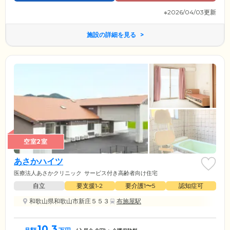
※2026/04/03更新
施設の詳細を見る
空室2室
あさかハイツ
医療法人あさかクリニック
サービス付き高齢者向け住宅
自立
要支援1•2
要介護1〜5
認知症可
和歌山県和歌山市新庄５５３
布施屋駅
10.3