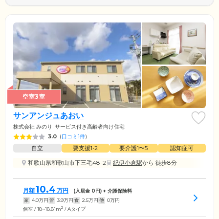
空室3室
サンアンジュあおい
株式会社 みのり
サービス付き高齢者向け住宅
3.0
(
口コミ1件
)
自立
要支援1•2
要介護1〜5
認知症可
和歌山県和歌山市下三毛48-2
紀伊小倉駅
から 徒歩8分
10.4
月額
万円
(入居金
0
円) + 介護保険料
家
4.0
万円
管
3.9
万円
食
2.5
万円
他
0
万円
2
個室 / 18~18.81m
/ Aタイプ