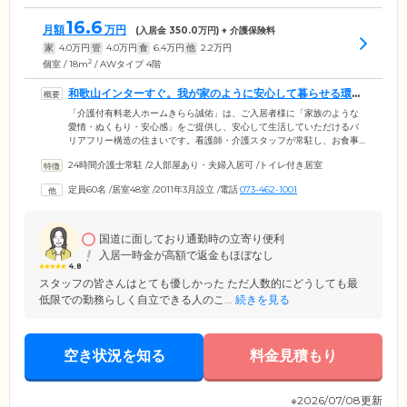
16.6
月額
万円
(入居金
350.0
万円) + 介護保険料
家
4.0
万円
管
4.0
万円
食
6.4
万円
他
2.2
万円
2
個室 / 18m
/ AWタイプ 4階
和歌山インターすぐ。我が家のように安心して暮らせる環境
をご提供します
「介護付有料老人ホームきらら誠佑」は、ご入居者様に「家族のような
愛情・ぬくもり・安心感」をご提供し、安心して生活していただけるバ
リアフリー構造の住まいです。看護師・介護スタッフが常駐し、お食事
やご入浴、衣類の着脱など、ご入居者様が快適な暮らしを送れるように
24時間介護士常駐
/
2人部屋あり・夫婦入居可
/
トイレ付き居室
サポートします。阪和自動車道の和歌山インター、和歌山北インターの
双方からすぐに位置し、お車でのアクセスが便利なためご家族様もご来
定員60名
/
居室48室
/
2011年3月設立
/
電話
073-462-1001
訪しやすい立地。「身の回りのことは自分できるけどひとり暮らしは不
安」という自立の方から、要介護認定を受けた方までご入居可能ですの
で、施設の受け入れ可否を心配されている方もお気軽にお問い合わせく
ださい。
国道に面しており通勤時の立寄り便利
入居一時金が高額で返金もほぼなし
4.8
スタッフの皆さんはとても優しかった ただ人数的にどうしても最
低限での勤務らしく自立できる人のこ...
続きを見る
空き状況を知る
料金見積もり
※2026/07/08更新