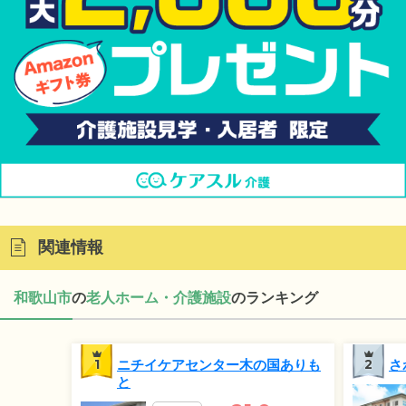
関連情報
和歌山市
の
老人ホーム・介護施設
のランキング
1
ニチイケアセンター木の国ありも
2
さ
と