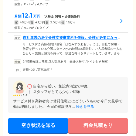
2
個室 / 18.21m
/ Aタイプ
12.1
月額
万円
(入居金
0
円) + 介護保険料
家
4.5
万円
管
4.1
万円
食
2.0
万円
他
1.5
万円
2
個室 / 19.21m
/ Bタイプ
自社運営の居宅介護支援事業所を併設。介護が必要になって
も安心です
サービス付き高齢者向け住宅「はなみずきあおい」には、自社で採用・
教育を行っている介護スタッフが24時間365日常駐。ご入居者様お一人お
ひとりへ愛情と誠意を持って、快適な毎日をサポートしています。さら
に自社にて運営する、居宅介護支援事業所「はなみずきあおい」を併
24時間介護士常駐
/
2人部屋あり・夫婦入居可
/
トイレ付き居室
設。介護が必要になった場合は、ケアマネジャーが介護度・ご希望・ご
予算に応じたプランを作成し、必要な介護ケアをご利用いただけます。
定員40名
/
居室38室
/
また近隣にある医療機関とも連携しており、日々の健康管理と緊急時に
も迅速に対応。認知症のある方や病院退院後で健康面に不安のある方
も、安心してご入居いただけます。
自宅から近い、施設内清潔で中庭...
スタッフがとても少ない印象
3.6
サービス付き高齢者向け賃貸住宅とはどういうものか今日の見学で
概ね理解しました。 今日の施設見学...
続きを見る
空き状況を知る
料金見積もり