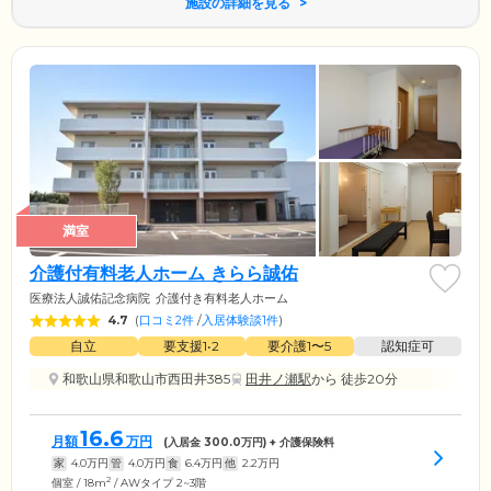
施設の詳細を見る
満室
介護付有料老人ホーム きらら誠佑
医療法人誠佑記念病院
介護付き有料老人ホーム
4.7
(
口コミ2件
/
入居体験談1件
)
自立
要支援1•2
要介護1〜5
認知症可
和歌山県和歌山市西田井385
田井ノ瀬駅
から 徒歩20分
16.6
月額
万円
(入居金
300.0
万円) + 介護保険料
家
4.0
万円
管
4.0
万円
食
6.4
万円
他
2.2
万円
2
個室 / 18m
/ AWタイプ 2~3階