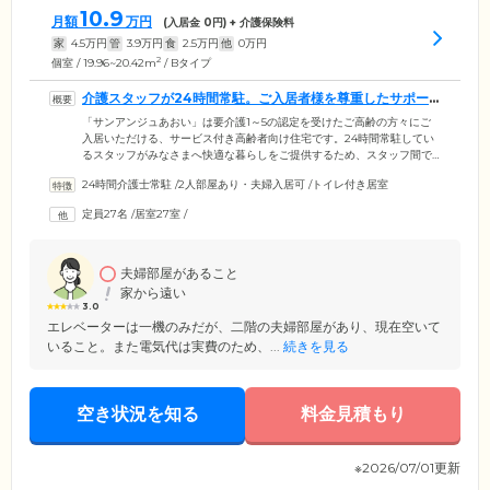
10.9
月額
万円
(入居金
0
円) + 介護保険料
家
4.5
万円
管
3.9
万円
食
2.5
万円
他
0
万円
2
個室 / 19.96~20.42m
/ Bタイプ
介護スタッフが24時間常駐。ご入居者様を尊重したサポー
トをいたします
「サンアンジュあおい」は要介護1～5の認定を受けたご高齢の方々にご
入居いただける、サービス付き高齢者向け住宅です。24時間常駐してい
るスタッフがみなさまへ快適な暮らしをご提供するため、スタッフ間で
情報共有を行いながらサポートします。医療面では看護師による健康管
24時間介護士常駐
/
2人部屋あり・夫婦入居可
/
トイレ付き居室
理を定期的に行うほか、医療機関と連携をとり、みなさまの安心ある生
活をお約束。認知症や医療依存度が高い方などのご入居にも対応してお
定員27名
/
居室27室
/
りますので、どうぞお気軽にご相談ください。ご入居者様とスタッフが
互いに尊重し合い、愛情と誠意を持って過ごすことがなによりの「おも
てなし」という考えのもと、お一人おひとりの気持ちに寄り添った支援
をご提供します。
夫婦部屋があること
家から遠い
3.0
エレベーターは一機のみだが、二階の夫婦部屋があり、現在空いて
いること。また電気代は実費のため、...
続きを見る
空き状況を知る
料金見積もり
※2026/07/01更新