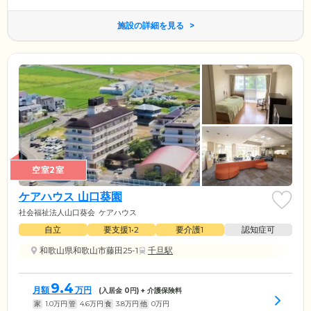
施設の詳細を見る
空室2室
ケアハウス 山口葵園
社会福祉法人山口葵会
ケアハウス
自立
要支援1•2
要介護1
認知症可
和歌山県和歌山市藤田25-1
千旦駅
9.4
月額
万円
(入居金
0
円) + 介護保険料
家
1.0
万円
管
4.6
万円
食
3.8
万円
他
0
万円