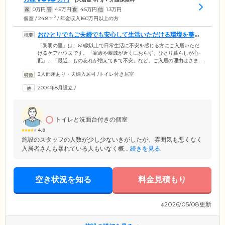
家
0
万円
管
4.5
万円
食
4.5
万円
他
1.3
万円
2
個室 / 24.8m
/ 年金収入160万円以上の方
おひとりでもご夫婦でも安心して生活いただける環境を整え
ています
「黎明の里」は、60歳以上で日常生活に不安を感じる方にご入居いただ
けるケアハウスです。「家族や親戚が近くにおらず、ひとり暮らしが心
配」、「最近、もの忘れが増えてきて不安」など、ご入居の理由はさま
ざま。おひとりの方だけでなく、ご夫婦でのご入居も可能です。お部屋
2人部屋あり・夫婦入居可
/
トイレ付き居室
は3タイプ。おひとり用で広さが異なるものと、おふたり用をご用意して
います。全居室にトイレ、洗面、ミニキッチン、エアコンを設置。ユニ
2004年8月設立
/
ットバスが完備されているお部屋もあります。また、各部屋にナースコ
ールが設置されていて、ボタンひとつでスタッフが駆けつけますので緊
急時も安心です。そのほか、お食事や入浴のご用意もあり、安心して生
活いただけます。
トイレと洗面台付きの個室
4.0
施設のスタッフの人数が少し少ないきがしたが、雰囲気も悪くなく
入居者さんも暴れている人もいなく概...
続きを見る
空き状況を知る
料金見積もり
※2026/05/08更新