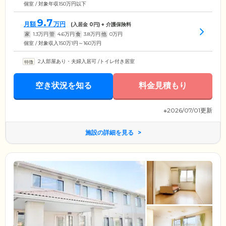
個室 / 対象年収150万円以下
9.7
月額
万円
(入居金
0
円) + 介護保険料
家
1.3
万円
管
4.6
万円
食
3.8
万円
他
0
万円
個室 / 対象収入150万1円～160万円
2人部屋あり・夫婦入居可
/
トイレ付き居室
空き状況を知る
料金見積もり
※2026/07/01更新
施設の詳細を見る