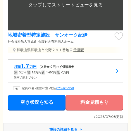
地域密着型特定施設 サンオーク紀伊
社会福祉法人喜成會
介護付き有料老人ホーム
和歌山県和歌山市北野２９１番地
千旦駅
1.7
月額
万円
(入居金
0
円) + 介護保険料
家
0
万円
管
1.6
万円
食
1,450
円
他
0
万円
個室 / 基本プラン
定員27名
/
居室26室
/
電話
073-461-7511
空き状況を知る
料金見積もり
※2026/07/08更新
施設の詳細を見る