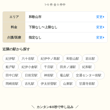
1~9 件 全 9 件中
エリア
和歌山市
変更
料金
下限なし〜上限なし
変更
介護/医療
指定なし
変更
近隣の駅から探す
紀伊駅
六十谷駅
紀伊中ノ島駅
和歌山駅
岩出駅
船戸駅
紀伊小倉駅
千旦駅
田井ノ瀬駅
紀和駅
田中口駅
日前宮駅
神前駅
竈山駅
交通センター前駅
岡崎前駅
吉礼駅
伊太祈曽駅
山東駅
甘露寺前駅
カンタン60秒で申し込み