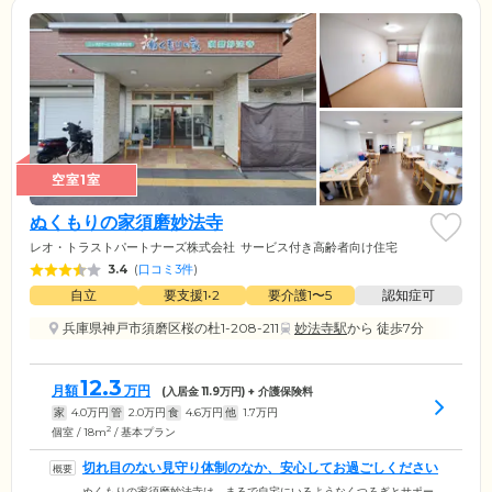
空室1室
ぬくもりの家須磨妙法寺
レオ・トラストパートナーズ株式会社
サービス付き高齢者向け住宅
3.4
(
口コミ3件
)
自立
要支援1•2
要介護1〜5
認知症可
兵庫県神戸市須磨区桜の杜1-208-211
妙法寺駅
から 徒歩7分
12.3
月額
万円
(入居金
11.9
万円) + 介護保険料
家
4.0
万円
管
2.0
万円
食
4.6
万円
他
1.7
万円
2
個室 / 18m
/ 基本プラン
切れ目のない見守り体制のなか、安心してお過ごしください
ぬくもりの家須磨妙法寺は、まるで自宅にいるようなくつろぎとサポー