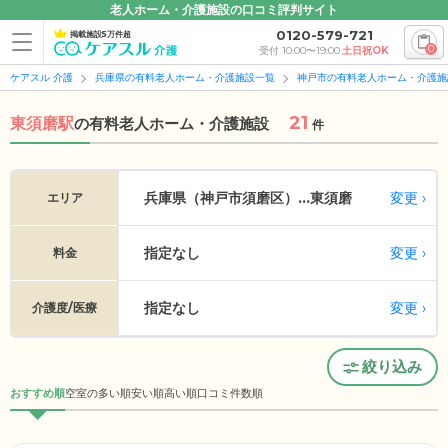
老人ホーム・介護施設の口コミ評判サイト
0120-579-721
掲載施設5万件超
0
受付 10:00〜19:00
土日祝OK
ケアスル 介護
兵庫県の有料老人ホーム・介護施設一覧
神戸市の有料老人ホーム・介護施
21
東須磨駅
の
有料老人ホーム・介護施設
件
変更
兵庫県（神戸市須磨区）...
東須磨
エリア
指定なし
変更
料金
指定なし
変更
介護度/医療
絞り込み
おすすめ順
空室の多い順
安い順
高い順
口コミ件数順