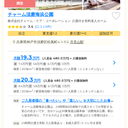
満室
チャーム須磨海浜公園
株式会社チャーム・ケア・コーポレーション
介護付き有料老人ホーム
3.4
(
口コミ6件
)
自立
要支援1•2
要介護1〜5
認知症可
兵庫県神戸市須磨区松風町4-1-11
月見山駅
19.3
月額
万円
(入居金
480.0
万円) + 介護保険料
家
7.4
万円
管
5.8
万円
食
6.1
万円
他
0
万円
2
個室 / 20.56m
/ 家賃相当額一部前払い/一人部屋（ミニキッチンなし）
20.3
月額
万円
(入居金
480.0
万円) + 介護保険料
家
8.4
万円
管
5.8
万円
食
6.1
万円
他
0
万円
2
個室 / 20.56m
/ 家賃相当額一部前払い/一人部屋（ミニキッチンあり）
ご入居者様の「食べたい」や「楽しい」を大切にしたお食事
をご提供します
チャーム須磨海浜公園は、24時間365日体制で介護スタッフが常駐する、
安心の住まいです。当ホームはJR東海道山陽本線「須磨海浜公園」駅か
ら徒歩約1分と、アクセスのよさが魅力。お部屋はひとり部屋のほか、ご
夫婦でのご入居が可能なふたり部屋もご用意しています。毎日のお食事
24時間介護士常駐
/
2人部屋あり・夫婦入居可
/
トイレ付き居室
は味だけでなく香りや見た目にもこだわり、五感で楽しめる内容です。