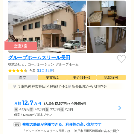
空室1室
グループホームスリール長田
株式会社ヒナコーポレーション
グループホーム
4.2
(
口コミ2件
)
自立
要支援2
要介護1〜5
認知症可
兵庫県神戸市長田区腕塚町1-1-2
新長田駅
から 徒歩7分
12.7
月額
万円
(入居金
13.5
万円) + 介護保険料
家
4.5
万円
管
4.9
万円
食
3.3
万円
他
0
万円
2
個室 / 12.96m
/ 基本プラン
複数の路線が利用できる、利便性の高い立地です
「グループホームスリール長田」は、 神戸市長田区腕塚町にある共同介