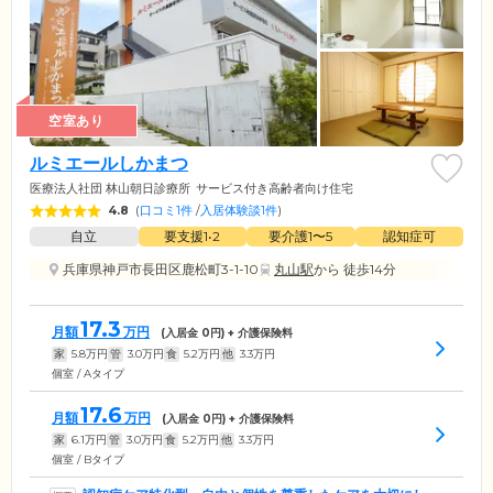
空室あり
ルミエールしかまつ
医療法人社団 林山朝日診療所
サービス付き高齢者向け住宅
4.8
(
口コミ1件
/
入居体験談1件
)
自立
要支援1•2
要介護1〜5
認知症可
兵庫県神戸市長田区鹿松町3-1-10
丸山駅
から 徒歩14分
17.3
月額
万円
(入居金
0
円) + 介護保険料
家
5.8
万円
管
3.0
万円
食
5.2
万円
他
3.3
万円
個室 / Aタイプ
17.6
月額
万円
(入居金
0
円) + 介護保険料
家
6.1
万円
管
3.0
万円
食
5.2
万円
他
3.3
万円
個室 / Bタイプ