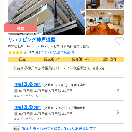
満室
リハリビング神戸須磨
株式会社REHA・LIBERO
サービス付き高齢者向け住宅
3.7
(
口コミ6件
/
入居体験談1件
)
自立
要支援1•2
要介護1〜5
認知症可
兵庫県神戸市須磨区飛松町2-5-17
板宿駅
から 徒歩3分
13.6
月額
万円
(入居金
16.8
万円) + 介護保険料
家
8.4
万円
管
3.0
万円
食
0
万円
他
2.2
万円
2
個室 / 18m
/ A1タイプ
13.9
月額
万円
(入居金
17.4
万円) + 介護保険料
家
8.7
万円
管
3.0
万円
食
0
万円
他
2.2
万円
2
個室 / 18m
/ A2タイプ
安全と暮らしやすさにこだわったお住まいです