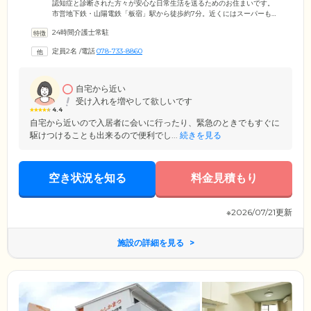
認知症と診断された方々が安心な日常生活を送るためのお住まいです。
市営地下鉄・山陽電鉄「板宿」駅から徒歩約7分。近くにはスーパーもあ
り、ご家族様のご来訪にも便利な立地です。定員は18名。神戸市に住民
24時間介護士常駐
票があり、要支援・要介護の認定を受けたみなさまが対象です。ご入居
者様は最大9名のグループとなり、認知症ケアの専門スタッフと共用スペ
定員2名
/
電話
078-733-8860
ースであるリビングダイニングを中心に共同生活を送ります。プライバ
シーを確保していただけるよう、お一人おひとりに個室をご用意。いつ
でも自由にご自身の時間をお過ごしください。
自宅から近い
受け入れを増やして欲しいです
4.4
自宅から近いので入居者に会いに行ったり、緊急のときでもすぐに
駆けつけることも出来るので便利でし...
続きを見る
空き状況を知る
料金見積もり
※2026/07/21更新
施設の詳細を見る