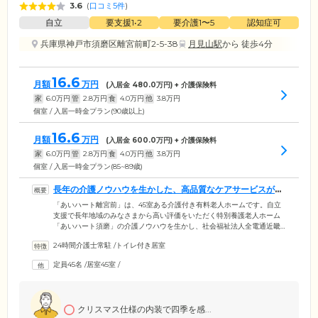
3.6
(
口コミ5件
)
自立
要支援1•2
要介護1〜5
認知症可
兵庫県神戸市須磨区離宮前町2-5-38
月見山駅
から 徒歩4分
16.6
月額
万円
(入居金
480.0
万円) + 介護保険料
家
6.0
万円
管
2.8
万円
食
4.0
万円
他
3.8
万円
個室 / 入居一時金プラン(90歳以上)
16.6
月額
万円
(入居金
600.0
万円) + 介護保険料
家
6.0
万円
管
2.8
万円
食
4.0
万円
他
3.8
万円
個室 / 入居一時金プラン(85~89歳)
長年の介護ノウハウを生かした、高品質なケアサービスが魅
力です
「あいハート離宮前」は、45室ある介護付き有料老人ホームです。自立
支援で長年地域のみなさまから高い評価をいただく特別養護老人ホーム
「あいハート須磨」の介護ノウハウを生かし、社会福祉法人全電通近畿
社会福祉事業団が平成25年5月に開設しました。ご入居者様一人ひとりに
24時間介護士常駐
/
トイレ付き居室
合わせた高品質なケアサービスが大きな魅力。症状・性格・お気持ちに
合わせたきめ細かいケアで、喜びと誇りに満ちた毎日をご提供します。
定員45名
/
居室45室
/
ホームへは、月見山駅から徒歩4分、月見山インターから徒歩2分という
好立地。会いたいときにすぐに会いに来れる距離もメリットです。かけ
がえのないご家族の顔を、いつでもお気軽に見に来てください。
クリスマス仕様の内装で四季を感...