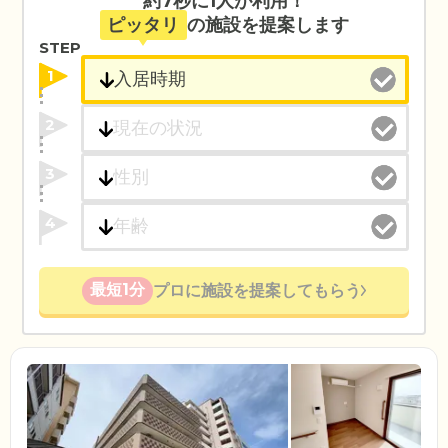
約7秒に1人が利用！
ピッタリ
の施設を提案します
STEP
1
2
3
4
最短1分
プロに施設を提案してもらう