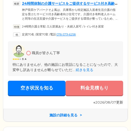
24時間体制の介護サービスをご提供するサービス付き高齢
者向け住宅です
神戸長田ケアパークそよ風は、兵庫県から特定施設入居者生活介護の指
定を受けたサービス付き高齢者向け住宅です。介護付き有料老人ホーム
と同等の生活支援や介護サービスをご提供する環境が整っているため、
介護が必要な方や認知症を抱える方に安心してご入居いただけます。介
24時間介護士常駐
/
2人部屋あり・夫婦入居可
/
トイレ付き居室
護スタッフは24時間365日常駐。お食事、掃除、洗濯などの生活サポート
から排せつ介助、入浴介助まで、ご入居者様のお体の状態に合わせてき
定員70名
/
居室70室
/
電話
078-579-6258
め細やかにお手伝いいたします。また医療機関とも協力体制を整えてお
り、健康管理や緊急時はもちろん、看取りにも対応。ご入居者様の尊厳
ある暮らしを支えます。
職員が皆さん丁寧
3.4
特にありませんが、他の施設にお世話になることになったので、大
変申し訳ありませんが断らせていただ...
続きを見る
空き状況を知る
料金見積もり
※2026/08/07更新
施設の詳細を見る