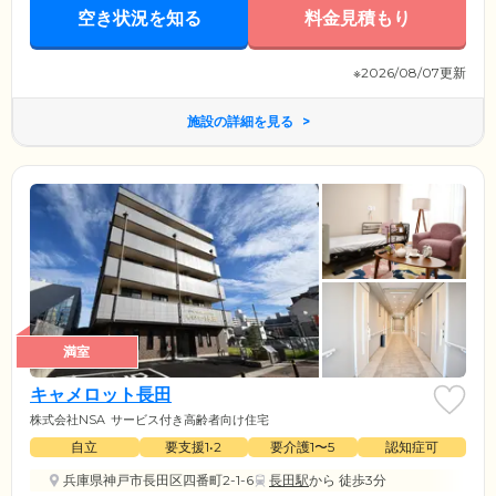
空き状況を知る
料金見積もり
※2026/08/07更新
施設の詳細を見る
満室
キャメロット長田
株式会社NSA
サービス付き高齢者向け住宅
自立
要支援1•2
要介護1〜5
認知症可
兵庫県神戸市長田区四番町2-1-6
長田駅
から 徒歩3分