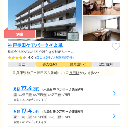
満室
神戸長田ケアパークそよ風
株式会社SOYOKAZE
介護付き有料老人ホーム
4.0
(
口コミ3件
/
入居体験談1件
)
自立
要支援1•2
要介護1〜5
認知症可
兵庫県神戸市長田区六番町5-2-1
長田駅
から 徒歩5分
17.4
月額
万円
(入居金
18.0
万円) + 介護保険料
家
9.0
万円
管
5.0
万円
食
3.4
万円
他
0
万円
2
個室 / 20.29m
/ Aタイプ
17.4
月額
万円
(入居金
18.0
万円) + 介護保険料
家
9.0
万円
管
5.0
万円
食
3.4
万円
他
0
万円
2
個室 / 20.29m
/ Bタイプ