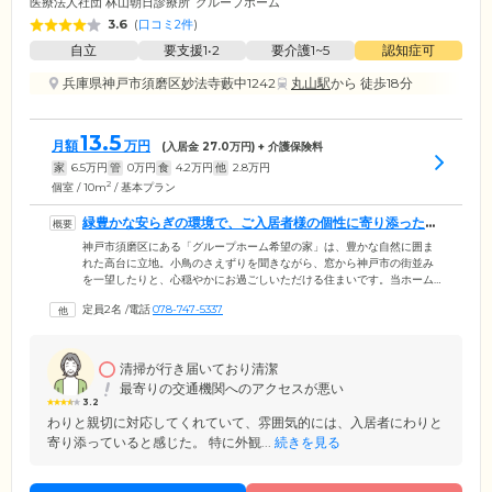
医療法人社団 林山朝日診療所
グループホーム
3.6
(
口コミ2件
)
自立
要支援1•2
要介護1~5
認知症可
兵庫県神戸市須磨区妙法寺藪中1242
丸山駅
から 徒歩18分
13.5
月額
万円
(入居金
27.0
万円) + 介護保険料
家
6.5
万円
管
0
万円
食
4.2
万円
他
2.8
万円
2
個室 / 10m
/ 基本プラン
緑豊かな安らぎの環境で、ご入居者様の個性に寄り添ったケ
アをご提供します
神戸市須磨区にある「グループホーム希望の家」は、豊かな自然に囲ま
れた高台に立地。小鳥のさえずりを聞きながら、窓から神戸市の街並み
を一望したりと、心穏やかにお過ごしいただける住まいです。当ホーム
では最大9名のご入居者様がひとつのグループとなり、専門のケアスタッ
定員2名
/
電話
078-747-5337
フのもと共同生活を営んでいます。スタッフは日常をつうじて、ご入居
者様それぞれの個性をしっかりと把握し、お食事の支度や洗濯、掃除な
どから、お一人おひとりが得意とする家事を役割分担。家庭的なあたた
かい生活のなかで、ご自身の役割をしっかりとこなしながら、身体機能
清掃が行き届いており清潔
を活用していくことにより、認知機能の維持・向上を目指しています。
最寄りの交通機関へのアクセスが悪い
3.2
わりと親切に対応してくれていて、雰囲気的には、入居者にわりと
寄り添っていると感じた。 特に外観...
続きを見る