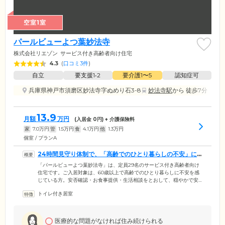
空室1室
パールビューよつ葉妙法寺
株式会社リエゾン
サービス付き高齢者向け住宅
4.3
(
口コミ3件
)
自立
要支援1•2
要介護1〜5
認知症可
兵庫県神戸市須磨区妙法寺字ぬめり石3-8
妙法寺駅
から 徒歩7分
13.9
月額
万円
(入居金
0
円) + 介護保険料
家
7.0
万円
管
1.5
万円
食
4.1
万円
他
1.3
万円
個室 / プランA
24時間見守り体制で、「高齢でのひとり暮らしの不安」に
寄り添います
「パールビューよつ葉妙法寺」は、定員29名のサービス付き高齢者向け
住宅です。ご入居対象は、60歳以上で高齢でのひとり暮らしに不安を感
じている方。安否確認・お食事提供・生活相談をとおして、穏やかで安
心できる毎日をお届けします。専任スタッフは24時間施設に常駐。体調
トイレ付き居室
不良や生活のお困りごとに、いつでも対応いたします。近隣の医療機関
とも連携しており、緊急時には迅速な対応が可能です。どうぞ安心して
お過ごしください。施設は、神戸市営地下鉄「妙法寺駅」から徒歩5分。
周辺にはスーパーもあり、生活に便利な立地も魅力です。ご家族様もぜ
医療的な問題がなければ住み続けられる