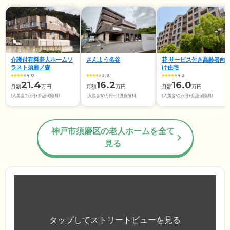
介護付有料老人ホームソ
さんよう名谷
花 サービス付き高齢者向
ラスト須磨ノ森
け住宅
4.0
3.8
4.2
21.4
16.2
16.0
月額
万円
月額
万円
月額
万円
(入居金0万円+介護保険料)
(入居金30万円+介護保険料)
(入居金50万円+介護保険料)
神戸市須磨区の老人ホームを全て
見る