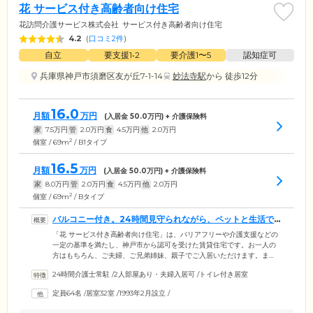
花 サービス付き高齢者向け住宅
花訪問介護サービス株式会社
サービス付き高齢者向け住宅
4.2
(
口コミ2件
)
自立
要支援1•2
要介護1〜5
認知症可
兵庫県神戸市須磨区友が丘7-1-14
妙法寺駅
から 徒歩12分
16.0
月額
万円
(入居金
50.0
万円) + 介護保険料
家
7.5
万円
管
2.0
万円
食
4.5
万円
他
2.0
万円
2
個室 / 69m
/ B1タイプ
16.5
月額
万円
(入居金
50.0
万円) + 介護保険料
家
8.0
万円
管
2.0
万円
食
4.5
万円
他
2.0
万円
2
個室 / 69m
/ Bタイプ
バルコニー付き。24時間見守られながら、ペットと生活で
きる賃貸住宅です
「花 サービス付き高齢者向け住宅」は、バリアフリーや介護支援などの
一定の基準を満たし、神戸市から認可を受けた賃貸住宅です。お一人の
方はもちろん、ご夫婦、ご兄弟姉妹、親子でご入居いただけます。ま
た、条件はありますが、大切な家族の一員であるペットとともに暮らす
24時間介護士常駐
/
2人部屋あり・夫婦入居可
/
トイレ付き居室
ことが可能です。日常生活のサポートはもちろんのこと、防犯面もしっ
かりしていますのでご安心ください。24時間体制で管理人が常駐。定期
定員64名
/
居室32室
/
1993年2月設立
/
的な巡回や各所にある防犯カメラのチェックによりご入居者様の安心を
見守ります。また、来客を確認できるモニター付きインターフォンを全