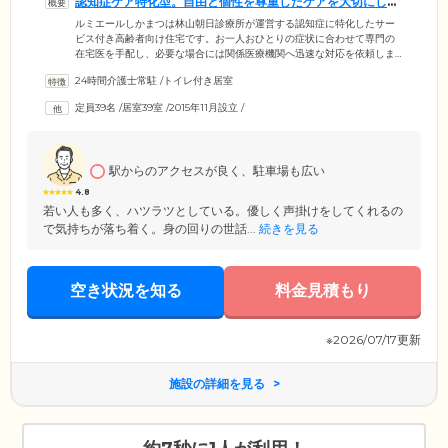
認知症ケア特化型。自由と個性を尊重したケアを大切にして
います
ルミエールしかまつは林山朝日診療所が運営する認知症に特化したサー
ビス付き高齢者向け住宅です。お一人おひとりの症状に合わせて専門の
在宅医を手配し、必要な場合には関係医療機関へ迅速な対応を依頼しま
す。24時間365日対応可能な訪問看護ステーションとも連携をとり、昼夜
24時間介護士常駐
/
トイレ付き居室
を問わない手厚いケアを可能に。お看取りにも対応していますので、ぜ
ひ一度ご相談ください。さらに認知症ケアに精通した介護士が24時間常
定員39名
/
居室39室
/
2015年11月設立
/
駐。ここではご入居者様の尊厳と、その方らしい人生を尊重するため、
今までの生活の一部だった飲酒と喫煙も自由です。ご入居者様の自由と
個性を尊重し、みなさまの自主性を重視した支援を行っています。
駅からのアクセスが良く、駐車場も広い
4.8
若い人も多く、ハツラツとしている。優しく声掛けをしてくれるの
で気持ちが落ち着く。身の回りの世話...
続きを見る
空き状況を知る
料金見積もり
※2026/07/17更新
施設の詳細を見る