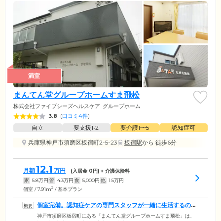
満室
まんてん堂グループホームすま飛松
株式会社ファイブシーズヘルスケア
グループホーム
3.8
(
口コミ4件
)
自立
要支援1•2
要介護1〜5
認知症可
兵庫県神戸市須磨区板宿町2-5-23
板宿駅
から 徒歩6分
12.1
月額
万円
(入居金
0
円) + 介護保険料
家
5.8
万円
管
4.3
万円
食
5,000
円
他
1.5
万円
2
個室 / 7.91m
/ 基本プラン
個室完備。認知症ケアの専門スタッフが一緒に生活するので
安心です
神戸市須磨区板宿町にある「まんてん堂グループホームすま飛松」は、