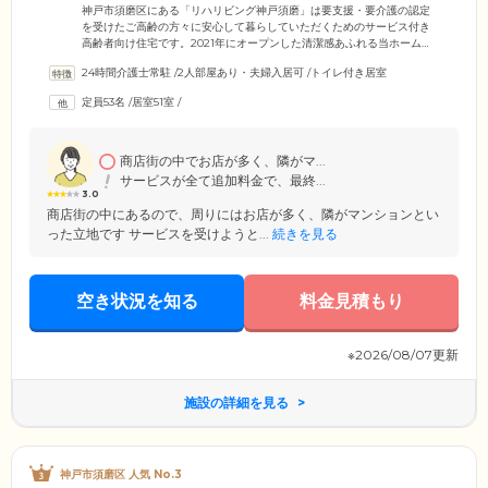
神戸市須磨区にある「リハリビング神戸須磨」は要支援・要介護の認定
を受けたご高齢の方々に安心して暮らしていただくためのサービス付き
高齢者向け住宅です。2021年にオープンした清潔感あふれる当ホーム
は、みなさまの安全に配慮し、オールバリアフリー設計を採用。車いす
24時間介護士常駐
/
2人部屋あり・夫婦入居可
/
トイレ付き居室
の方でも安心の住まいづくりに努めております。お部屋はプライベート
な時間を確保できる完全個室を全6タイプご用意。ご夫婦でもゆったりと
定員53名
/
居室51室
/
お過ごしいただけるお部屋もございます。ご自身のライフスタイルに合
ったお部屋をお選びください。また、当ホームは神戸市営地下鉄「板
宿」駅より徒歩3分と好アクセス。ご家族様やご友人様のご来訪にも便利
な環境です。
商店街の中でお店が多く、隣がマ...
サービスが全て追加料金で、最終...
3.0
商店街の中にあるので、周りにはお店が多く、隣がマンションとい
った立地です サービスを受けようと...
続きを見る
空き状況を知る
料金見積もり
※2026/08/07更新
施設の詳細を見る
神戸市須磨区 人気 No.3