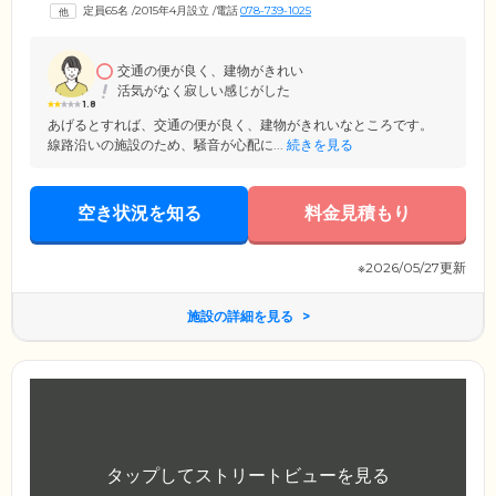
ときには「ラーメン定食」や「カルビ焼肉ランチ」など、ご入居者様か
定員65名
/
2015年4月設立
/
電話
078-739-1025
らのリクエストに応えたメニューをご提供することも。手づくりおやつ
を味わう「Suma cafe」やノンアルコールビールとおつまみをご用意す
る居酒屋「須磨ポン」など、食をつうじて心が元気になる機会も多く設
けています。
交通の便が良く、建物がきれい
活気がなく寂しい感じがした
1.8
あげるとすれば、交通の便が良く、建物がきれいなところです。
線路沿いの施設のため、騒音が心配に...
続きを見る
空き状況を知る
料金見積もり
※2026/05/27更新
施設の詳細を見る