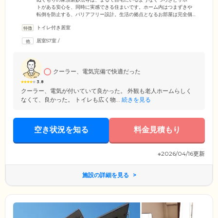
トがある安心を、同時に実感できる住まいです。ホーム内はつまずきや
転倒を防止する、バリアフリー設計。生活の拠点となるお部屋は完全個
室のため、ご自身の時間と空間を大切に過ごしていただけます。お部屋
トイレ付き居室
内にはトイレ・洗面を備えており、ご自身のペースで使用が可能です。
お食事は栄養バランスに配慮したメニューを、1日3食ご提供。みなさま
居室57室
/
との会話に花を咲かせながら、ゆっくりとお召し上がりください。さら
に当ホームは介護を必要とするみなさまが少しでも家計の負担なく、安
心してご入居いただけるよう、良心的な価格設定にしております。
クーラー、電気完備で快適だった
3.8
クーラー、電気が付いていて良かった。 外観も老人ホームらしく
なくて、良かった。 トイレも広く物...
続きを見る
空き状況を知る
料金見積もり
※2026/04/16更新
施設の詳細を見る