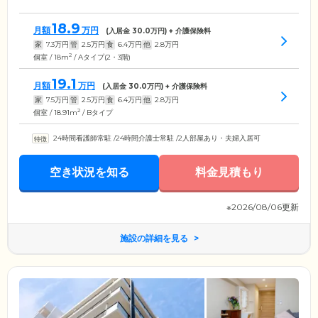
18.9
月額
万円
(入居金
30.0
万円) + 介護保険料
家
7.3
万円
管
2.5
万円
食
6.4
万円
他
2.8
万円
2
個室 / 18m
/ Aタイプ(2・3階)
19.1
月額
万円
(入居金
30.0
万円) + 介護保険料
家
7.5
万円
管
2.5
万円
食
6.4
万円
他
2.8
万円
2
個室 / 18.91m
/ Bタイプ
24時間看護師常駐
/
24時間介護士常駐
/
2人部屋あり・夫婦入居可
空き状況を知る
料金見積もり
※2026/08/06更新
施設の詳細を見る