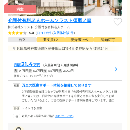
満室
介護付有料老人ホームソラスト須磨ノ森
株式会社ソラスト
介護付き有料老人ホーム
4.0
(
口コミ6件
/
入居体験談1件
)
自立
要支援1•2
要介護1〜5
認知症可
兵庫県神戸市須磨区多井畑出口19-1
名谷駅
から 徒歩24分
21.4
月額
万円
(入居金
0
円) + 介護保険料
家
9.1
万円
管
5.2
万円
食
6.9
万円
他
2,000
円
2
個室 / 14.15~14.18m
/ タイプ1
万全の医療サポート体制を整備しております
24時間365日介護スタッフが常駐する「介護付有料老人ホームソラスト須
磨ノ森」では、日常的に介護サポートを必要とされる方も安心してお過
ごしいただけるよう、万全の医療サポート体制を整備しています。協力
医療機関「野村海浜病院」「鈴木クリニック」「杉村歯科医院」と連携
トイレ付き居室
することで、ご入居者様の健やかな暮らしを心身両面からサポート。そ
のため、糖尿病によりインスリン注射が必要な方、胃ろうや経管栄養の
定員35名
/
居室35室
/
電話
078-741-2785
管理が必要な方、人工透析治療中の方、褥瘡(床ずれ)の処置が必要な方な
ど、医療ニーズが高い方も安心してお過ごしいただける環境です。ター
ミナルケアのご相談も受け付けておりますので、ぜひ一度ご相談くださ