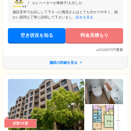
ひお気軽に遊びにいらしてください。
エレベーターが車椅子1人分しか...
4.6
施設見学でお話しして下さった職員さんはとても分かりやすく、細
かい質問も丁寧に説明して下さいまし...
続きを見る
空き状況を知る
料金見積もり
※2026/07/11更新
施設の詳細を見る
空室10室