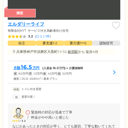
満室
エルダリーライフ
有限会社KYT
サービス付き高齢者向け住宅
3.2
(
口コミ1件
)
自立
要支援1•2
要介護1〜5
認知症可
兵庫県神戸市須磨区大黒町1-1-1
板宿駅
から 徒歩4分
16.5
月額
万円
(入居金
16.0
万円) + 介護保険料
家
8.0
万円
管
1.0
万円
食
4.5
万円
他
3.0
万円
2
個室 / 25.12~25.81m
/ 基本プラン
トイレ付き居室
居室10室
/
緊急時の対応が迅速で丁寧
料金がやや高いと感じた
3.2
なにかあったときの対応が早く、とても親切、丁寧な動いてくれて