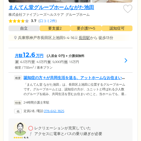
まんてん堂グループホームながた池田
株式会社ファイブシーズヘルスケア
グループホーム
3.7
(
口コミ2件
)
自立
要支援2
要介護1〜5
認知症可
兵庫県神戸市長田区上池田5-4-16
長田駅
から 徒歩13分
12.6
月額
万円
(入居金
0
円) + 介護保険料
家
6.3
万円
管
4.3
万円
食
5,000
円
他
1.5
万円
2
個室 / 7.55m
/ 基本プラン
認知症の方々が共同生活を送る、アットホームなお住まいで
す
「まんてん堂 ながた池田」は、長田区上池田に位置するグループホーム
です。グループホームとは、認知症の方が、ユニットと呼ばれる少人数
のグループを組み、共同生活を営むお住まいのこと。当ホームでも、最
大9名のユニットを組んで生活しています。方針として、ご入居者様が介
24時間介護士常駐
護に頼りきりにならず、ご自分の力で生活を送れる「自立」した状態を
尊重。お一人おひとりに無理のない範囲で、掃除や洗濯などの家事を分
定員2名
/
電話
078-642-1825
担し、ユニットの中での役割を果たしてもらっています。集団の中で居
場所を見つけられることや、他者の役に立っているという自覚が、ご入
居者様の生きがいとなり、生活を豊かなものにします。
レクリエーションが充実していた
アクセスに電車とバスの乗り継ぎが必要
4.4