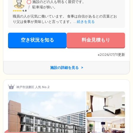
い。
施設のどの人も明るく親切です。
駐車場が狭い。
4.8
職員の人が元気に働いています。 食事は自信があるとの言葉どお
り父は食事が美味しいと言ってます。...
続きを見る
空き状況を知る
料金見積もり
※2026/07/11更新
施設の詳細を見る
神戸市須磨区 人気 No.2