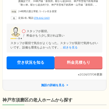
護施設です。JR神戸線「新長田」駅から徒歩8分、神戸市営地下鉄海岸線
「駒ヶ林」駅から徒歩約7分、神戸市営地下鉄西神・山手線「新長田」駅
から徒歩8分と複数路線からアクセス可能な利便性の高さが特徴。ご面会
24時間介護士常駐
/
トイレ付き居室
に来られるご家族様やご友人様からご好評いただいている立地です。閑
静な住宅街に馴染む落ち着いた外観の館内には、18室の個室を完備。全
定員2名
/
電話
078-642-5401
室ひとり部屋でご用意していますので、ご入居者様それぞれのライフス
タイルを大切に、思いおもいの日常をお過ごしいただけます。
スタッフが親切。
料金がもう少し安ければ良い
3.4
スタッフが親切で気分がよくなった。スタッフが笑顔で気持ちがい
いです。設備も環境もよかったです。...
続きを見る
空き状況を知る
料金見積もり
※2026/07/08更新
施設の詳細を見る
神戸市須磨区の老人ホームから探す