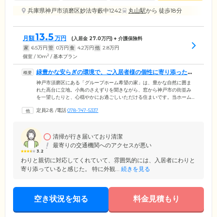
兵庫県神戸市須磨区妙法寺藪中1242
丸山駅
から 徒歩18分
13.5
月額
万円
(入居金
27.0
万円) + 介護保険料
家
6.5
万円
管
0
万円
食
4.2
万円
他
2.8
万円
2
個室 / 10m
/ 基本プラン
緑豊かな安らぎの環境で、ご入居者様の個性に寄り添ったケ
アをご提供します
神戸市須磨区にある「グループホーム希望の家」は、豊かな自然に囲ま
れた高台に立地。小鳥のさえずりを聞きながら、窓から神戸市の街並み
を一望したりと、心穏やかにお過ごしいただける住まいです。当ホーム
では最大9名のご入居者様がひとつのグループとなり、専門のケアスタッ
定員2名
/
電話
078-747-5337
フのもと共同生活を営んでいます。スタッフは日常をつうじて、ご入居
者様それぞれの個性をしっかりと把握し、お食事の支度や洗濯、掃除な
どから、お一人おひとりが得意とする家事を役割分担。家庭的なあたた
かい生活のなかで、ご自身の役割をしっかりとこなしながら、身体機能
清掃が行き届いており清潔
を活用していくことにより、認知機能の維持・向上を目指しています。
最寄りの交通機関へのアクセスが悪い
3.2
わりと親切に対応してくれていて、雰囲気的には、入居者にわりと
寄り添っていると感じた。 特に外観...
続きを見る
空き状況を知る
料金見積もり