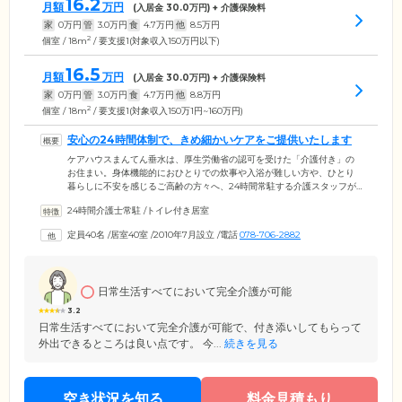
16.2
月額
万円
(入居金
30.0
万円) + 介護保険料
家
0
万円
管
3.0
万円
食
4.7
万円
他
8.5
万円
2
個室 / 18m
/ 要支援1(対象収入150万円以下)
16.5
月額
万円
(入居金
30.0
万円) + 介護保険料
家
0
万円
管
3.0
万円
食
4.7
万円
他
8.8
万円
2
個室 / 18m
/ 要支援1(対象収入150万1円~160万円)
安心の24時間体制で、きめ細かいケアをご提供いたします
ケアハウスまんてん垂水は、厚生労働省の認可を受けた「介護付き」の
お住まい。身体機能的におひとりでの炊事や入浴が難しい方や、ひとり
暮らしに不安を感じるご高齢の方々へ、24時間常駐する介護スタッフが
お食事のご提供、洗濯、掃除、入浴、排せつの介助など、生活に関する
24時間介護士常駐
/
トイレ付き居室
サポートをご提供します。お一人おひとりのご希望にできる限り添える
よう、外食や買い物などに職員が同行する個別対応も相談可能です。ま
定員40名
/
居室40室
/
2010年7月設立
/
電話
078-706-2882
た、館内は転倒やつまずきを防止するバリアフリー構造。広々とした浴
室や、日当たりのよい屋上スペースなど、ご入居者様に開放的なお気持
ちでおくつろぎいただける空間となっています。
日常生活すべてにおいて完全介護が可能
3.2
日常生活すべてにおいて完全介護が可能で、付き添いしてもらって
外出できるところは良い点です。 今...
続きを見る
空き状況を知る
料金見積もり