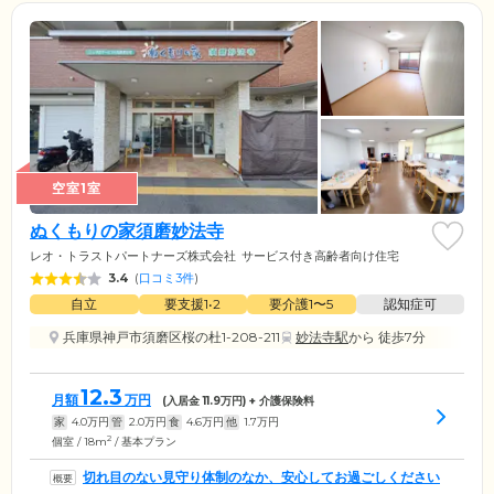
空室1室
ぬくもりの家須磨妙法寺
レオ・トラストパートナーズ株式会社
サービス付き高齢者向け住宅
3.4
(
口コミ3件
)
自立
要支援1•2
要介護1〜5
認知症可
兵庫県神戸市須磨区桜の杜1-208-211
妙法寺駅
から 徒歩7分
12.3
月額
万円
(入居金
11.9
万円) + 介護保険料
家
4.0
万円
管
2.0
万円
食
4.6
万円
他
1.7
万円
2
個室 / 18m
/ 基本プラン
切れ目のない見守り体制のなか、安心してお過ごしください