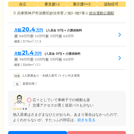
自立
要支援1•2
要介護1〜3
認知症可
兵庫県神戸市須磨区妙法寺菅ノ池3-1他7筆
総合運動公園駅
20.4
月額
万円
(入居金
0
円) + 介護保険料
家
8.8
万円
管
5.0
万円
食
0
万円
他
6.6
万円
2
個室 / 31.75m
/ C３
21.4
月額
万円
(入居金
0
円) + 介護保険料
家
9.8
万円
管
5.0
万円
食
0
万円
他
6.6
万円
2
個室 / 33.69m
/ C1
2人部屋あり・夫婦入居可
/
トイレ付き居室
居室56室
/
広々としていて車椅子での移動も楽
交通アクセスが悪く送迎バスも少ない
3.8
他入居者はさまざまなひとがおられ、あまり落合はなかったので、
よくわからないが、すたっふの対応は...
続きを見る