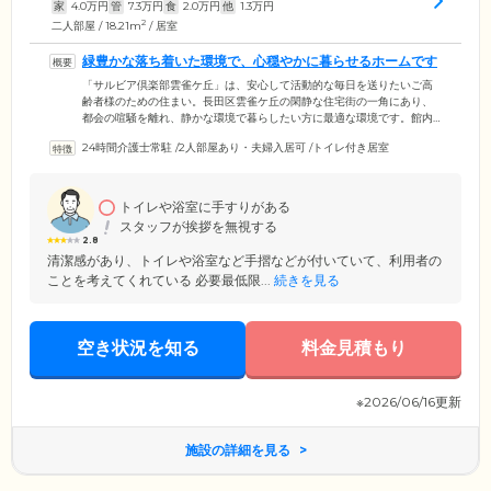
家
4.0
万円
管
7.3
万円
食
2.0
万円
他
1.3
万円
2
二人部屋 / 18.21m
/ 居室
緑豊かな落ち着いた環境で、心穏やかに暮らせるホームです
「サルビア倶楽部雲雀ケ丘」は、安心して活動的な毎日を送りたいご高
齢者様のための住まい。長田区雲雀ケ丘の閑静な住宅街の一角にあり、
都会の喧騒を離れ、静かな環境で暮らしたい方に最適な環境です。館内
にはスタッフが24時間常駐し、ご入居者様の生活をサポート。郵便物・
24時間介護士常駐
/
2人部屋あり・夫婦入居可
/
トイレ付き居室
宅配便の受け取りや不在時の取り次ぎなどのフロントサービスから、緊
急時の医療連携まで、幅広いサポートでみなさまの快適な生活を支えま
す。また、当ホームは賃貸住宅のため、敷金のみでご入居可能。高額な
入居金は不要です。費用面でお悩みの方もぜひ一度ご相談ください。
トイレや浴室に手すりがある
スタッフが挨拶を無視する
2.8
清潔感があり、トイレや浴室など手摺などが付いていて、利用者の
ことを考えてくれている 必要最低限...
続きを見る
空き状況を知る
料金見積もり
※2026/06/16更新
施設の詳細を見る