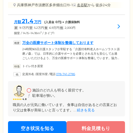
兵庫県神戸市須磨区多井畑出口19-1
名谷駅
から 徒歩24分
21.4
月額
万円
(入居金
0
円) + 介護保険料
家
9.1
万円
管
5.2
万円
食
6.9
万円
他
2,000
円
2
個室 / 14.15~14.18m
/ タイプ1
万全の医療サポート体制を整備しております
24時間365日介護スタッフが常駐する「介護付有料老人ホームソラスト須
磨ノ森」では、日常的に介護サポートを必要とされる方も安心してお過
ごしいただけるよう、万全の医療サポート体制を整備しています。協力
医療機関「野村海浜病院」「鈴木クリニック」「杉村歯科医院」と連携
トイレ付き居室
することで、ご入居者様の健やかな暮らしを心身両面からサポート。そ
のため、糖尿病によりインスリン注射が必要な方、胃ろうや経管栄養の
定員35名
/
居室35室
/
電話
078-741-2785
管理が必要な方、人工透析治療中の方、褥瘡(床ずれ)の処置が必要な方な
ど、医療ニーズが高い方も安心してお過ごしいただける環境です。ター
ミナルケアのご相談も受け付けておりますので、ぜひ一度ご相談くださ
い。
施設のどの人も明るく親切です。
駐車場が狭い。
4.8
職員の人が元気に働いています。 食事は自信があるとの言葉どお
り父は食事が美味しいと言ってます。...
続きを見る
空き状況を知る
料金見積もり