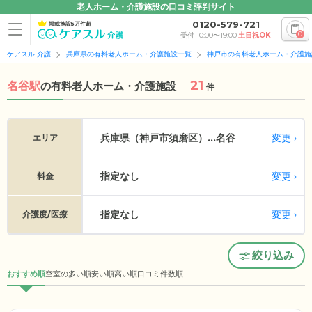
老人ホーム・介護施設の口コミ評判サイト
0120-579-721
掲載施設5万件超
0
受付 10:00〜19:00
土日祝OK
ケアスル 介護
兵庫県の有料老人ホーム・介護施設一覧
神戸市の有料老人ホーム・介護施
21
名谷駅
の
有料老人ホーム・介護施設
件
変更
兵庫県（神戸市須磨区）...
名谷
エリア
指定なし
変更
料金
指定なし
変更
介護度/医療
絞り込み
おすすめ順
空室の多い順
安い順
高い順
口コミ件数順