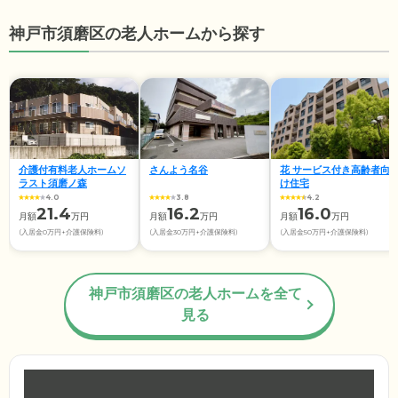
神戸市須磨区の老人ホームから探す
介護付有料老人ホームソ
さんよう名谷
花 サービス付き高齢者向
ラスト須磨ノ森
け住宅
4.0
3.8
4.2
21.4
16.2
16.0
月額
万円
月額
万円
月額
万円
(入居金0万円+介護保険料)
(入居金30万円+介護保険料)
(入居金50万円+介護保険料)
神戸市須磨区の老人ホームを全て
見る