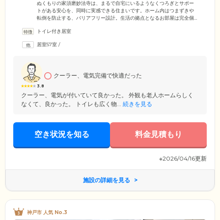
ぬくもりの家須磨妙法寺は、まるで自宅にいるようなくつろぎとサポー
トがある安心を、同時に実感できる住まいです。ホーム内はつまずきや
転倒を防止する、バリアフリー設計。生活の拠点となるお部屋は完全個
室のため、ご自身の時間と空間を大切に過ごしていただけます。お部屋
トイレ付き居室
内にはトイレ・洗面を備えており、ご自身のペースで使用が可能です。
お食事は栄養バランスに配慮したメニューを、1日3食ご提供。みなさま
居室57室
/
との会話に花を咲かせながら、ゆっくりとお召し上がりください。さら
に当ホームは介護を必要とするみなさまが少しでも家計の負担なく、安
心してご入居いただけるよう、良心的な価格設定にしております。
クーラー、電気完備で快適だった
3.8
クーラー、電気が付いていて良かった。 外観も老人ホームらしく
なくて、良かった。 トイレも広く物...
続きを見る
空き状況を知る
料金見積もり
※2026/04/16更新
施設の詳細を見る
神戸市 人気 No.3