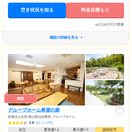
空き状況を知る
料金見積もり
※2026/07/23更新
施設の詳細を見る
満室
グループホーム希望の家
医療法人社団 林山朝日診療所
グループホーム
3.6
(
口コミ2件
)
自立
要支援1•2
要介護1~5
認知症可