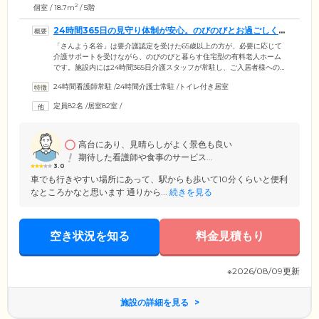
2
個室 / 18.7m
/ 5階
24時間365日の見守り体制が安心。のびのびとお過ごしくだ
さい
「さんよう名谷」は要介護認定を受けた65歳以上の方が、必要に応じて
介護サポートを受けながら、のびのびと暮らす住宅型の有料老人ホーム
です。施設内には24時間365日介護スタッフが常駐し、ご入居者様へのお
声がけや定期巡回をとおして体調面・精神面の健康を見守っています。
24時間看護師常駐
/
24時間介護士常駐
/
トイレ付き居室
ご入居者様が過ごすお部屋は、プライバシーの守られた広い個室をご用
意。家具を置いてもスペースに余裕があり、ゆったりとくつろぐことが
定員82名
/
居室82室
/
できます。神戸市営地下鉄「名谷」駅から13分と三宮方面からのアクセ
スも良好。ご家族様もお気軽にお顔を見に来ていただけます。
高台にあり、見晴らしがよく景色も良い
期待した看護師や食事のサービス...
3.0
車でも行きやすい場所にあって、駅からも歩いて10分くらいと便利
なところかなと思います 通りから...
続きを見る
空き状況を知る
料金見積もり
※2026/08/09更新
施設の詳細を見る