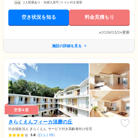
2人部屋あり・夫婦入居可
/
トイレ付き居室
空き状況を知る
料金見積もり
※2026/03/24更新
施設の詳細を見る
空室4室
きらくえんフィーカ須磨の丘
社会福祉法人 きらくえん
サービス付き高齢者向け住宅
3.8
(
口コミ1件
)