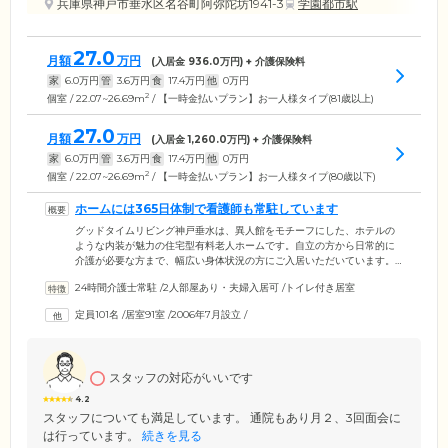
兵庫県神戸市垂水区名谷町阿弥陀坊1941-3
学園都市駅
27.0
月額
万円
(入居金
936.0
万円) + 介護保険料
家
6.0
万円
管
3.6
万円
食
17.4
万円
他
0
万円
2
個室 / 22.07~26.69m
/ 【一時金払いプラン】お一人様タイプ(81歳以上)
27.0
月額
万円
(入居金
1,260.0
万円) + 介護保険料
家
6.0
万円
管
3.6
万円
食
17.4
万円
他
0
万円
2
個室 / 22.07~26.69m
/ 【一時金払いプラン】お一人様タイプ(80歳以下)
ホームには365日体制で看護師も常駐しています
グッドタイムリビング神戸垂水は、異人館をモチーフにした、ホテルの
ような内装が魅力の住宅型有料老人ホームです。自立の方から日常的に
介護が必要な方まで、幅広い身体状況の方にご入居いただいています。
スタッフは、お一人おひとりに合わせてお食事や入浴など身の回りのケ
24時間介護士常駐
/
2人部屋あり・夫婦入居可
/
トイレ付き居室
アを実施。ホームには365日体制で看護師も常駐しているため、ご体調面
で気になることがあれば遠慮なくご相談ください。さらに、必要に応じ
定員101名
/
居室91室
/
2006年7月設立
/
てホームドクターがお部屋を訪問するほか、緊急時に備えて24時間365日
連絡が取れる体制を整えています。ペースメーカー・インスリン・在宅
酸素など、さまざまな医療ケアの対応も相談可能です。
スタッフの対応がいいです
4.2
スタッフについても満足しています。 通院もあり月２、3回面会に
は行っています。
続きを見る