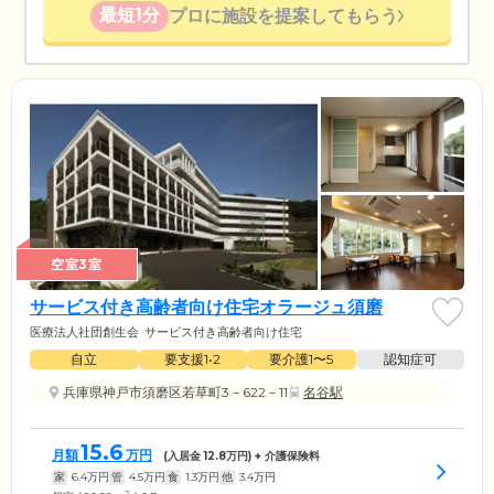
最短1分
プロに施設を提案してもらう
空室3室
サービス付き高齢者向け住宅オラージュ須磨
医療法人社団創生会
サービス付き高齢者向け住宅
自立
要支援1•2
要介護1〜5
認知症可
兵庫県神戸市須磨区若草町3－622－11
名谷駅
15.6
月額
万円
(入居金
12.8
万円) + 介護保険料
家
6.4
万円
管
4.5
万円
食
1.3
万円
他
3.4
万円
2