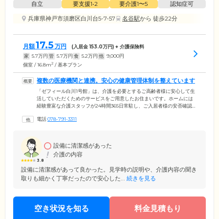
自立
要支援1•2
要介護1〜5
認知症可
兵庫県神戸市須磨区白川台5-7-57
名谷駅
から 徒歩22分
17.5
月額
万円
(入居金
153.0
万円) + 介護保険料
家
5.7
万円
管
5.7
万円
食
5.2
万円
他
9,000
円
2
個室 / 16.8m
/ 基本プラン
複数の医療機関と連携。安心の健康管理体制を整えています
「ゼフィール白川1号館」は、介護を必要とするご高齢者様に安心して生
活していただくためのサービスをご用意したお住まいです。ホームには
経験豊富な介護スタッフが24時間365日常駐し、ご入居者様の安否確認
や、ナースコールが押された際の緊急対応を行っています。そのほか、
電話
078-791-3311
日常的な健康管理として年に2回定期健康診断を実施。感染症の予防接種
にも対応しています。また、「尾原病院」「花畑クリニック」「武村内
科」「高橋クリニック」「ファミリー歯科クリニック」と連携して往診
や訪問診療を実施し、ご入居者様の健康状態を把握。病気の早期発見に
設備に清潔感があった
努めています。
介護の内容
3.8
設備に清潔感があって良かった。見学時の説明や、介護内容の聞き
取りも細かく丁寧だったので安心した...
続きを見る
空き状況を知る
料金見積もり