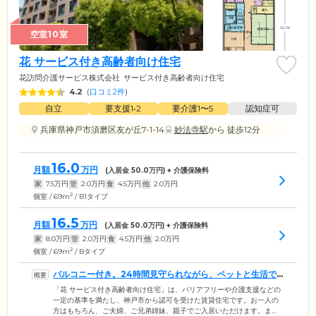
空室10室
花 サービス付き高齢者向け住宅
花訪問介護サービス株式会社
サービス付き高齢者向け住宅
4.2
(
口コミ2件
)
自立
要支援1•2
要介護1〜5
認知症可
兵庫県神戸市須磨区友が丘7-1-14
妙法寺駅
から 徒歩12分
16.0
月額
万円
(入居金
50.0
万円) + 介護保険料
家
7.5
万円
管
2.0
万円
食
4.5
万円
他
2.0
万円
2
個室 / 69m
/ B1タイプ
16.5
月額
万円
(入居金
50.0
万円) + 介護保険料
家
8.0
万円
管
2.0
万円
食
4.5
万円
他
2.0
万円
2
個室 / 69m
/ Bタイプ
バルコニー付き。24時間見守られながら、ペットと生活で
きる賃貸住宅です
「花 サービス付き高齢者向け住宅」は、バリアフリーや介護支援などの
一定の基準を満たし、神戸市から認可を受けた賃貸住宅です。お一人の
方はもちろん、ご夫婦、ご兄弟姉妹、親子でご入居いただけます。ま