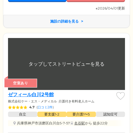
※2026/04/01更新
施設の詳細を見る
空室あり
ゼフィール白川2号館
株式会社ケー・エス・メディカル
介護付き有料老人ホーム
4.7
(
口コミ2件
)
自立
要支援1•2
要介護1〜5
認知症可
兵庫県神戸市須磨区白川台5-7-57
名谷駅
から 徒歩22分