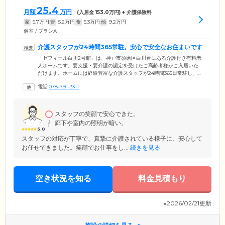
25.4
月額
万円
(入居金
153.0
万円) + 介護保険料
家
5.7
万円
管
5.2
万円
食
5.3
万円
他
9.2
万円
個室 / プランA
介護スタッフが24時間365常駐。安心で安全なお住まいです
「ゼフィール白川2号館」は、神戸市須磨区白川台にある介護付き有料老
人ホームです。要支援・要介護の認定を受けたご高齢者様がご入居いた
だけます。ホームには経験豊富な介護スタッフが24時間365日常駐し、ご
入居者様の身の回りのお世話や介護サービスのご提供を行っています。
電話
078-791-3311
介護サービスの利用料は、ご入居者様の介護度に応じて定額制となって
おり、費用の大きな変動がないため予算を立てやすいのが特徴のひと
つ。また、介護を必要とする方の経済的負担を少しでも軽減できるよ
う、家賃を含めた月額利用料は一般的な有料老人ホームよりも抑えてい
スタッフの笑顔で安心できた。
ます。
廊下や室内の照明が暗い。
5.0
スタッフの対応が丁寧で、真摯に介護されている様子に、安心して
お任せできました。笑顔でお仕事をし...
続きを見る
空き状況を知る
料金見積もり
※2026/02/21更新