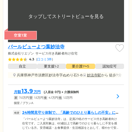
空室1室
パールビューよつ葉妙法寺
株式会社リエゾン
サービス付き高齢者向け住宅
4.3
(
口コミ3件
)
自立
要支援1•2
要介護1〜5
認知症可
兵庫県神戸市須磨区妙法寺字ぬめり石3-8
妙法寺駅
から 徒歩7分
13.9
月額
万円
(入居金
0
円) + 介護保険料
家
7.0
万円
管
1.5
万円
食
4.1
万円
他
1.3
万円
個室 / プランA
24時間見守り体制で、「高齢でのひとり暮らしの不安」に
寄り添います
「パールビューよつ葉妙法寺」は、定員29名のサービス付き高齢者向け
住宅です。ご入居対象は、60歳以上で高齢でのひとり暮らしに不安を感
じている方。安否確認・お食事提供・生活相談をとおして、穏やかで安