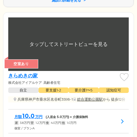
施設の詳細を見る
空室あり
きらめきの家
株式会社アイアルケア
高齢者住宅
自立
要支援1•2
要介護1〜5
認知症可
兵庫県神戸市垂水区名谷町3598-1
総合運動公園駅
から 徒歩12分
10.0
月額
万円
(入居金
5.0
万円) + 介護保険料
家
3.8
万円
管
1.2
万円
食
4.0
万円
他
1.0
万円
個室 / プランA