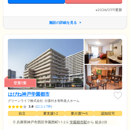
※2026/07/11更新
施設の詳細を見る
空室1室
はぴね神戸学園都市
グリーンライフ株式会社
介護付き有料老人ホーム
3.8
(
口コミ7件
)
自立
要支援1•2
要介護1〜5
認知症可
兵庫県神戸市西区学園西町1-1-2
学園都市駅
から 徒歩2分