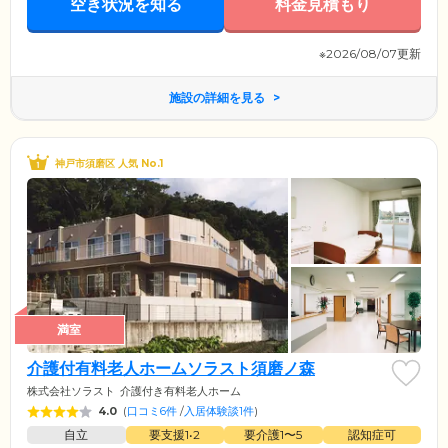
空き状況を知る
料金見積もり
スをご提供可能です。車いす・床ずれ補助用具など、福祉用具レンタル
事業も展開しておりますので、必要な場合はお気軽にお問い合わせくだ
さい。
※2026/08/07更新
施設の詳細を見る
神戸市須磨区 人気 No.1
満室
介護付有料老人ホームソラスト須磨ノ森
株式会社ソラスト
介護付き有料老人ホーム
4.0
(
口コミ6件
/
入居体験談1件
)
自立
要支援1•2
要介護1〜5
認知症可