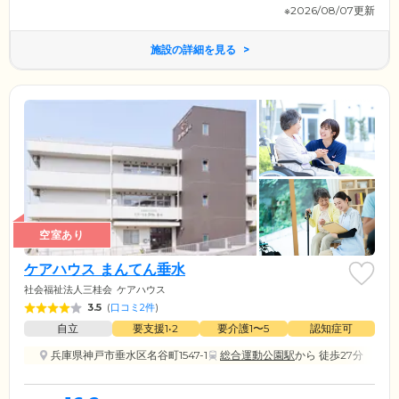
※2026/08/07更新
施設の詳細を見る
空室あり
ケアハウス まんてん垂水
社会福祉法人三桂会
ケアハウス
3.5
(
口コミ2件
)
自立
要支援1•2
要介護1〜5
認知症可
兵庫県神戸市垂水区名谷町1547-1
総合運動公園駅
から 徒歩27分