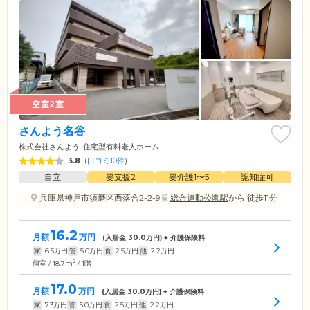
空室2室
さんよう名谷
株式会社さんよう
住宅型有料老人ホーム
3.8
(
口コミ10件
)
自立
要支援2
要介護1〜5
認知症可
兵庫県神戸市須磨区西落合2-2-9
総合運動公園駅
から 徒歩11分
16.2
月額
万円
(入居金
30.0
万円) + 介護保険料
家
6.5
万円
管
5.0
万円
食
2.5
万円
他
2.2
万円
2
個室 / 18.7m
/ 1階
17.0
月額
万円
(入居金
30.0
万円) + 介護保険料
家
7.3
万円
管
5.0
万円
食
2.5
万円
他
2.2
万円