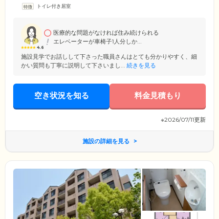
心できる毎日をお届けします。専任スタッフは24時間施設に常駐。体調
トイレ付き居室
不良や生活のお困りごとに、いつでも対応いたします。近隣の医療機関
とも連携しており、緊急時には迅速な対応が可能です。どうぞ安心して
お過ごしください。施設は、神戸市営地下鉄「妙法寺駅」から徒歩5分。
周辺にはスーパーもあり、生活に便利な立地も魅力です。ご家族様もぜ
医療的な問題がなければ住み続けられる
ひお気軽に遊びにいらしてください。
エレベーターが車椅子1人分しか...
4.6
施設見学でお話しして下さった職員さんはとても分かりやすく、細
かい質問も丁寧に説明して下さいまし...
続きを見る
空き状況を知る
料金見積もり
※2026/07/11更新
施設の詳細を見る