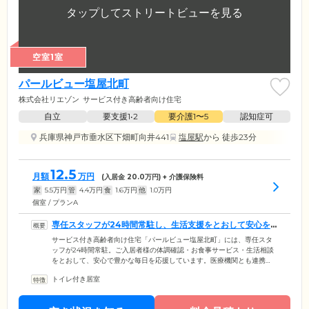
空室1室
パールビュー塩屋北町
株式会社リエゾン
サービス付き高齢者向け住宅
自立
要支援1•2
要介護1〜5
認知症可
兵庫県神戸市垂水区下畑町向井441
塩屋駅
から 徒歩23分
12.5
月額
万円
(入居金
20.0
万円) + 介護保険料
家
5.5
万円
管
4.4
万円
食
1.6
万円
他
1.0
万円
個室 / プランA
専任スタッフが24時間常駐し、生活支援をとおして安心を
お届けします
サービス付き高齢者向け住宅「パールビュー塩屋北町」には、専任スタ
ッフが24時間常駐。ご入居者様の体調確認・お食事サービス・生活相談
をとおして、安心で豊かな毎日を応援しています。医療機関とも連携
し、万が一の場合は迅速に対応。24時間見守っておりますので、夜間も
トイレ付き居室
安心してご就寝いただけます。さらに、運営会社の株式会社リエゾン
は、居宅介護・訪問介護・通所介護・調剤薬局事業など、多彩な介護事
業を展開。介護が必要な場合は、介護度やご予算に合わせた介護サービ