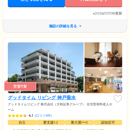
※2026/07/08更新
施設の詳細を見る
空室7室
グッドタイム リビング 神戸垂水
グッドタイムリビング 株式会社（大和証券グループ）
住宅型有料老人ホ
ーム
4.1
(
口コミ9件
)
自立
要支援1•2
要介護1〜5
認知症可