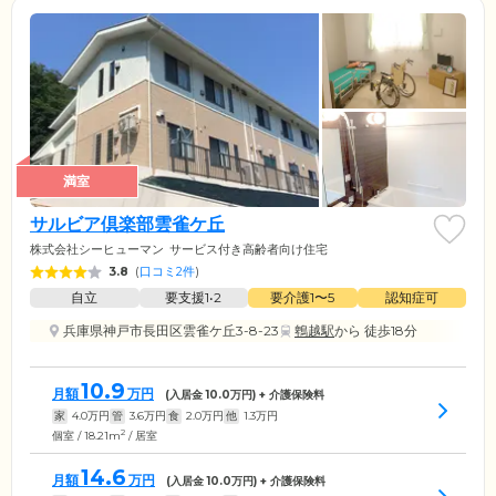
満室
サルビア倶楽部雲雀ケ丘
株式会社シーヒューマン
サービス付き高齢者向け住宅
3.8
(
口コミ2件
)
自立
要支援1•2
要介護1〜5
認知症可
兵庫県神戸市長田区雲雀ケ丘3-8-23
鵯越駅
から 徒歩18分
10.9
月額
万円
(入居金
10.0
万円) + 介護保険料
家
4.0
万円
管
3.6
万円
食
2.0
万円
他
1.3
万円
2
個室 / 18.21m
/ 居室
14.6
月額
万円
(入居金
10.0
万円) + 介護保険料