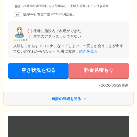
た、条件はありますが、大切な家族の一員であるペットとともに暮らす
24時間介護士常駐
/
2人部屋あり・夫婦入居可
/
トイレ付き居室
ことが可能です。日常生活のサポートはもちろんのこと、防犯面もしっ
かりしていますのでご安心ください。24時間体制で管理人が常駐。定期
定員64名
/
居室32室
/
1993年2月設立
/
的な巡回や各所にある防犯カメラのチェックによりご入居者様の安心を
見守ります。また、来客を確認できるモニター付きインターフォンを全
室に設置。相手の顔を見ながらモニター越しにお話できるので安心で
す。
祖母に施設内で友達ができた
車でのアクセスしかできない
3.4
入居してからすぐコロナになってしまい、一度しか会うことが出来
てないのでわからないが、祖母に友達...
続きを見る
空き状況を知る
料金見積もり
※2026/05/29更新
施設の詳細を見る