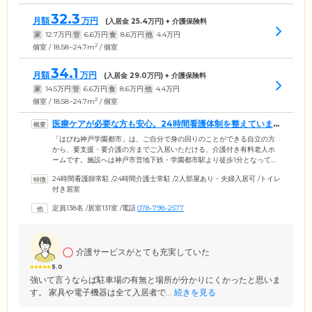
32.3
月額
万円
(入居金
25.4
万円) + 介護保険料
家
12.7
万円
管
6.6
万円
食
8.6
万円
他
4.4
万円
2
個室 / 18.58~24.7m
/ 個室
34.1
月額
万円
(入居金
29.0
万円) + 介護保険料
家
14.5
万円
管
6.6
万円
食
8.6
万円
他
4.4
万円
2
個室 / 18.58~24.7m
/ 個室
医療ケアが必要な方も安心。24時間看護体制を整えていま
す
「はぴね神戸学園都市」は、ご自分で身の回りのことができる自立の方
から、要支援・要介護の方までご入居いただける、介護付き有料老人ホ
ームです。施設へは神戸市営地下鉄・学園都市駅より徒歩1分となってお
り、ご家族様の訪問にも便利な立地です。認知症の方も受け入れてお
24時間看護師常駐
/
24時間介護士常駐
/
2人部屋あり・夫婦入居可
/
トイレ
り、ご自身のペースで安心して過ごせるようスタッフが生活をサポート
付き居室
します。24時間看護体制も整備。看護師がご入居者様の日々の健康管理
に対応します。体調不良の際には、医師の指示のもと医療処置が可能で
定員138名
/
居室131室
/
電話
078-798-2577
す。同一建物内の医療ゾーンには内科・整形外科・皮膚科・歯科・調剤
薬局などがあり、体調面に不安がある方もご安心ください。
介護サービスがとても充実していた
5.0
強いて言うならば駐車場の有無と場所が分かりにくかったと思いま
す。 家具や電子機器は全て入居者で...
続きを見る