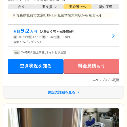
自立
要支援1•2
要介護1〜5
認知症可
青森県弘前市文京町18-2
弘前学院大前駅
から 徒歩4分
9.2
月額
万円
(入居金
0
円) + 介護保険料
家
3.0
万円
管
1.3
万円
食
3.6
万円
他
1.3
万円
2
個室 / 13m
/ プランA
24時間介護士常駐
/
トイレ付き居室
空き状況を知る
料金見積もり
※2026/01/16更新
施設の詳細を見る