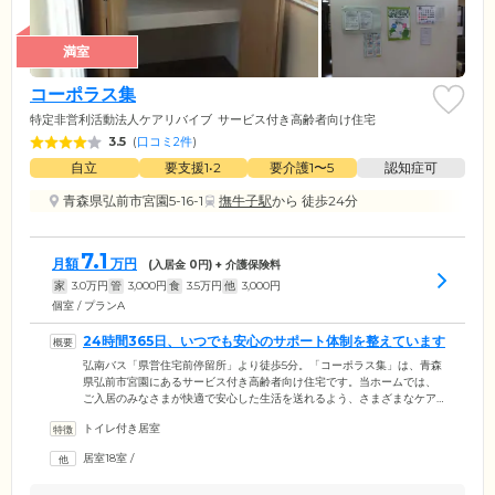
満室
コーポラス集
特定非営利活動法人ケアリバイブ
サービス付き高齢者向け住宅
3.5
(
口コミ2件
)
自立
要支援1•2
要介護1〜5
認知症可
青森県弘前市宮園5-16-1
撫牛子駅
から 徒歩24分
7.1
月額
万円
(入居金
0
円) + 介護保険料
家
3.0
万円
管
3,000
円
食
3.5
万円
他
3,000
円
個室 / プランA
24時間365日、いつでも安心のサポート体制を整えています
弘南バス「県営住宅前停留所」より徒歩5分。「コーポラス集」は、青森
県弘前市宮園にあるサービス付き高齢者向け住宅です。当ホームでは、
ご入居のみなさまが快適で安心した生活を送れるよう、さまざまなケア
サービスをご提供しています。施設内には8時から17時までスタッフが
トイレ付き居室
365日常駐しており、日中に発生するさまざまなニーズや緊急時の対応を
行っています。また、夜間においても安全・安心を確保しています。夜
居室18室
/
間に発生した緊急事態には委託会社のスタッフが迅速に駆け付け、必要
なサポートをご提供。このような連携体制により、24時間いつでも安心