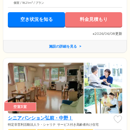
2
個室 / 18.21m
/ プラン
空き状況を知る
料金見積もり
※2026/06/08更新
施設の詳細を見る
空室3室
シニアパンション弘前・中野Ⅰ
特定非営利活動法人ラ・シャリテ
サービス付き高齢者向け住宅