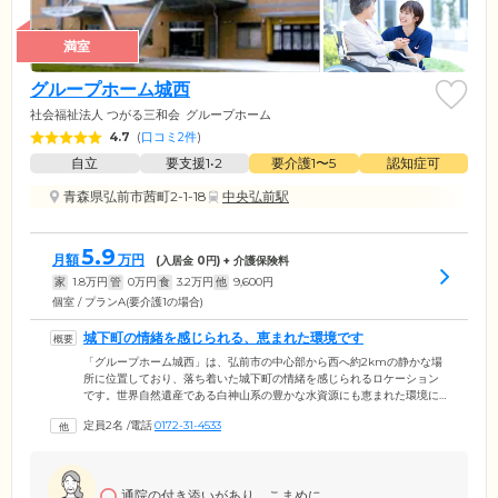
満室
グループホーム城西
社会福祉法人 つがる三和会
グループホーム
4.7
(
口コミ2件
)
自立
要支援1•2
要介護1〜5
認知症可
青森県弘前市茜町2-1-18
中央弘前駅
5.9
月額
万円
(入居金
0
円) + 介護保険料
家
1.8
万円
管
0
万円
食
3.2
万円
他
9,600
円
個室 / プランA(要介護1の場合)
城下町の情緒を感じられる、恵まれた環境です
「グループホーム城西」は、弘前市の中心部から西へ約2kmの静かな場
所に位置しており、落ち着いた城下町の情緒を感じられるロケーション
です。世界自然遺産である白神山系の豊かな水資源にも恵まれた環境に
あります。美しい自然が身近に広がり、四季折々の風景や自然の息吹を
定員2名
/
電話
0172-31-4533
感じることができる場所です。「グループホーム城西」では、この素晴
らしい自然環境と城下町の風情を融合させながら、ご入居者様に居心地
のよい、心安らぐ場所を提供しています。みなさまが穏やかな日々を送
りながら、楽しみや幸福を感じることができるよう、心を込めたサポー
通院の付き添いがあり、こまめに...
トを行っています。