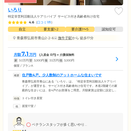
いろり
特定非営利活動法人ケアリバイブ
サービス付き高齢者向け住宅
4.6
(
口コミ1件
)
自立
要支援1•2
要介護1〜5
認知症可
青森県弘前市青山2-2-6
撫牛子駅
から 徒歩17分
7.1
月額
万円
(入居金
0
円) + 介護保険料
家
3.0
万円
管
3,000
円
食
3.5
万円
他
3,000
円
個室 / プランA
住戸数4戸。少人数制のアットホームな住まいです
青森県弘前市青山にある「いろり」は、「特定非営利活動法人ケアリバ
イブ」が運営する、サービス付き高齢者向け住宅です。木造2階建ての家
庭的な住まいには、全4戸のお部屋をご用意。月額家賃は定額に設定して
おり、全室にトイレ・洗面台・キッチン・収納スペースを備え付けてい
トイレ付き居室
ます。ご入居者様それぞれのペースで、思いおもいにお過ごしくださ
い。また、プライバシーの保護に配慮したお部屋内には、万が一に備え
居室17室
/
て緊急通報装置を完備。プライベートな空間でも、急な体調不良やお困
りごとの際にはすぐにスタッフとつながれる安心感があります。
ベテランスタッフが多く思いやり...
4.6