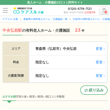
老人ホーム・介護施設の口コミ評判サイト
0120-579-721
掲載施設5万件超
0
受付 10:00〜19:00
土日祝OK
ケアスル 介護
青森県の有料老人ホーム・介護施設一覧
弘前市の有料老人ホーム・介護施
23
中央弘前駅
の
有料老人ホーム・介護施設
件
変更
青森県（弘前市）
中央弘前
エリア
指定なし
変更
料金
指定なし
変更
介護度/医療
絞り込み
おすすめ順
空室の多い順
安い順
高い順
口コミ件数順