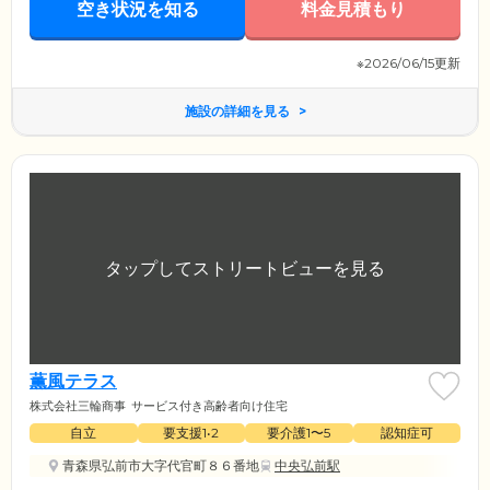
空き状況を知る
料金見積もり
※2026/06/15更新
施設の詳細を見る
薫風テラス
株式会社三輪商事
サービス付き高齢者向け住宅
自立
要支援1•2
要介護1〜5
認知症可
青森県弘前市大字代官町８６番地
中央弘前駅