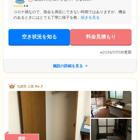
4.8
コロナ禍なので、面会も満足にできない時期ではありますが、機会
のあるときにはとても丁寧に様子を教...
続きを見る
空き状況を知る
料金見積もり
※2026/07/08更新
施設の詳細を見る
弘前市 人気 No.3
満室