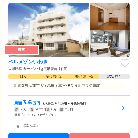
満室
ベルメゾンいわき
大塚勝幸
サービス付き高齢者向け住宅
自立
要支援1•2
要介護1〜5
認知症可
青森県弘前市大字高屋字本宮480-4
中央弘前駅
3.6
月額
万円
(入居金
9.3
万円) + 介護保険料
家
3.1
万円
管
5,000
円
食
0
万円
他
0
万円
2
個室 / 33.75~66.95m
/ プラン
居室20室
/