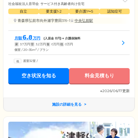
社会福祉法人音羽会
サービス付き高齢者向け住宅
自立
要支援1•2
要介護1〜5
認知症可
青森県弘前市向外瀬字豊田319-1
中央弘前駅
6.8
月額
万円
(入居金
0
円) + 介護保険料
家
3.7
万円
管
3.2
万円
食
0
万円
他
0
万円
2
個室 / 20~35m
/ プラン
居室32室
/
空き状況を知る
料金見積もり
※2026/06/17更新
施設の詳細を見る