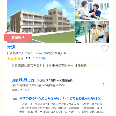
空室あり
常源
社会福祉法人 つがる三和会
住宅型有料老人ホーム
4.3
(
口コミ3件
)
青森県弘前市南袋町5-16
中央弘前駅
から 徒歩16分
8.9
月額
万円
(入居金
9.3
万円) + 介護保険料
家
3.1
万円
管
9,530
円
食
4.0
万円
他
8,500
円
個室 / プランA
四季の移ろいを楽しみながら、いつまでも心豊かな毎日をお
過ごしください
「常源」は、弘前市南袋町にある住宅型有料老人ホームです。豊かな緑
に恵まれた静かな住宅街に立地。周辺の「弘前公園」では春は桜、夏は
青葉、秋は紅葉、冬は雪の白さを楽しむことができ、四季を身近に感じ
ていただけます。館内はご入居者様の安全性に配慮したバリアフリー設