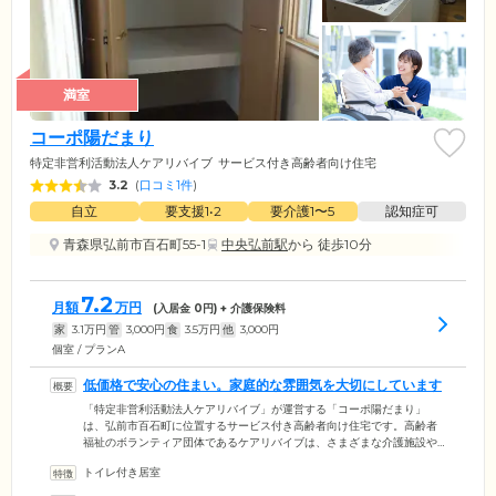
満室
コーポ陽だまり
特定非営利活動法人ケアリバイブ
サービス付き高齢者向け住宅
3.2
(
口コミ1件
)
自立
要支援1•2
要介護1〜5
認知症可
青森県弘前市百石町55-1
中央弘前駅
から 徒歩10分
7.2
月額
万円
(入居金
0
円) + 介護保険料
家
3.1
万円
管
3,000
円
食
3.5
万円
他
3,000
円
個室 / プランA
低価格で安心の住まい。家庭的な雰囲気を大切にしています
「特定非営利活動法人ケアリバイブ」が運営する「コーポ陽だまり」
は、弘前市百石町に位置するサービス付き高齢者向け住宅です。高齢者
福祉のボランティア団体であるケアリバイブは、さまざまな介護施設や
サービスを低価格で展開してきました。経済的負担を軽減し、多くの方
トイレ付き居室
にお役立ていただいています。「コーポ陽だまり」には、介護を必要と
しない「自立」した状態の方から、要支援・要介護の認定を受けた方ま