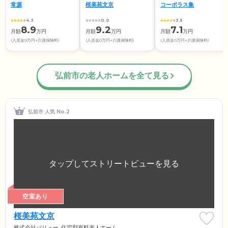
常源
桜美苑文京
コーポラス集
4.3
0.0
3.5
8.9
9.2
7.1
月額
万円
月額
万円
月額
万円
(入居金9万円+介護保険料)
(入居金0万円+介護保険料)
(入居金0万円+介護保険料)
弘前市の老人ホームを全て見る
弘前市 人気 No.2
空室あり
桜美苑文京
株式会社バリュー
住宅型有料老人ホーム