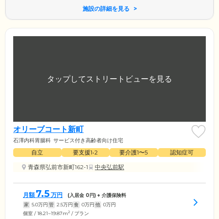
施設の詳細を見る
オリーブコート新町
石澤内科胃腸科
サービス付き高齢者向け住宅
自立
要支援1•2
要介護1〜5
認知症可
青森県弘前市新町162-1
中央弘前駅
7.5
月額
万円
(入居金
0
円) + 介護保険料
家
5.0
万円
管
2.5
万円
食
0
万円
他
0
万円
2
個室 / 18.21~19.87m
/ プラン