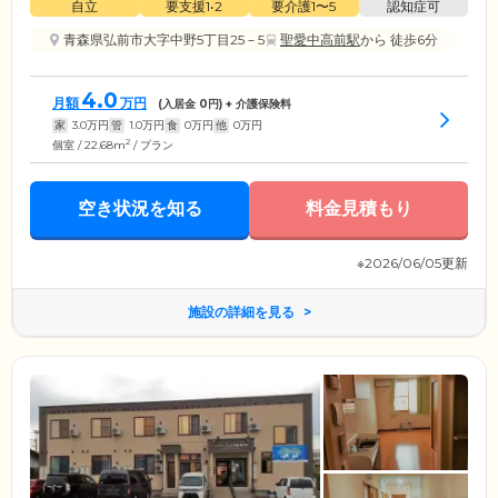
自立
要支援1•2
要介護1〜5
認知症可
青森県弘前市大字中野5丁目25－5
聖愛中高前駅
から 徒歩6分
4.0
月額
万円
(入居金
0
円) + 介護保険料
家
3.0
万円
管
1.0
万円
食
0
万円
他
0
万円
2
個室 / 22.68m
/ プラン
空き状況を知る
料金見積もり
※2026/06/05更新
施設の詳細を見る