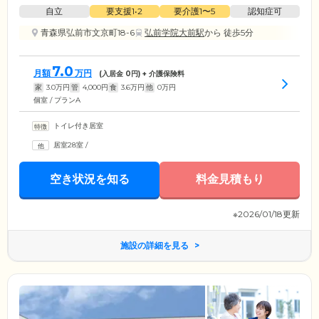
自立
要支援1•2
要介護1〜5
認知症可
青森県弘前市文京町18-6
弘前学院大前駅
から 徒歩5分
7.0
月額
万円
(入居金
0
円) + 介護保険料
家
3.0
万円
管
4,000
円
食
3.6
万円
他
0
万円
個室 / プランA
トイレ付き居室
居室28室
/
空き状況を知る
料金見積もり
※2026/01/18更新
施設の詳細を見る