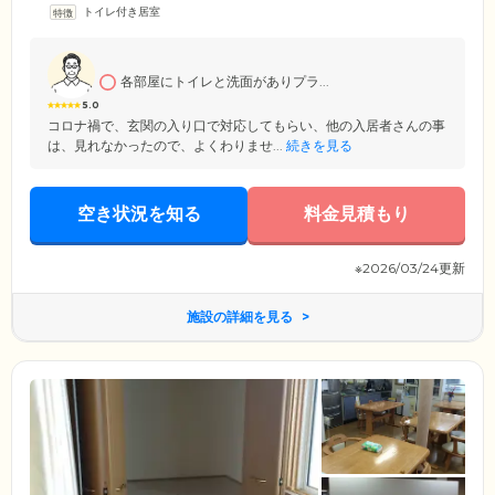
トイレ付き居室
計を採用。段差を排除し、随所に手すりを設けることで、車いすの方も
安心の環境を実現しています。お部屋は冷暖房を完備した個室をご用
意。お気に入りのインテリアや思い出の品々のお持ち込みも可能です。
ご自身のライフスタイルに合わせた空間で、のびのびとお過ごしくださ
各部屋にトイレと洗面がありプラ...
い。そのほか浴室には地域の温泉を引いており、心と体をリフレッシュ
していただけます。
5.0
コロナ禍で、玄関の入り口で対応してもらい、他の入居者さんの事
は、見れなかったので、よくわりませ...
続きを見る
空き状況を知る
料金見積もり
※2026/03/24更新
施設の詳細を見る