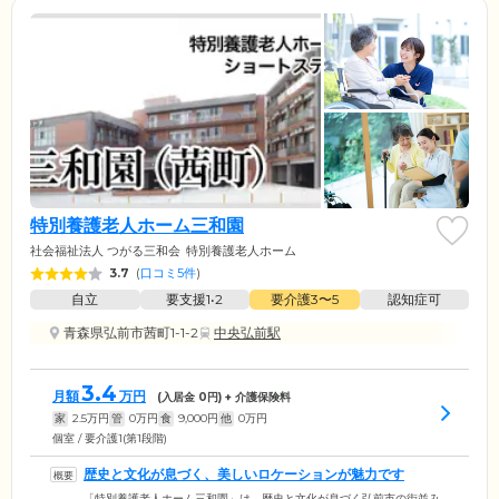
特別養護老人ホーム三和園
社会福祉法人 つがる三和会
特別養護老人ホーム
3.7
(
口コミ5件
)
自立
要支援1•2
要介護3〜5
認知症可
青森県弘前市茜町1-1-2
中央弘前駅
3.4
月額
万円
(入居金
0
円) + 介護保険料
家
2.5
万円
管
0
万円
食
9,000
円
他
0
万円
個室 / 要介護1(第1段階)
歴史と文化が息づく、美しいロケーションが魅力です
「特別養護老人ホーム三和園」は、歴史と文化が息づく弘前市の街並み