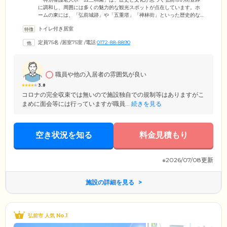
に調和し、周囲には多くの魅力的な観光スポットが点在しています。ホ
ームの東には、「弘前城跡」や「五重塔」「禅林街」といった歴史的な
遺産が広がり、歴史好きの方にとっては素晴らしい環境となっていま
トイレ付き居室
す。また、市役所や大学病院、消防本部、税務署などが集まる官庁街も
近く、利便性も高い立地となっています。一方で、ホームの西には美し
定員75名
/
居室75室
/
電話
0172-88-8890
い「岩木山」があり、津軽の母なる川である「岩木川」が静かに流れる
風光明媚な景観が広がっています。美しい景色と穏やかな川のせせらぎ
を眺めながら、静寂なひとときをお過ごしいただけます。
職員や他の入居者の雰囲気が良い
3.8
コロナの完全収束では無いので施設独自での規制等はありますがこ
まめに面会等には行っていますが職員...
続きを見る
空き状況を知る
料金見積もり
※2026/07/08更新
施設の詳細を見る
弘前市 人気 No.1