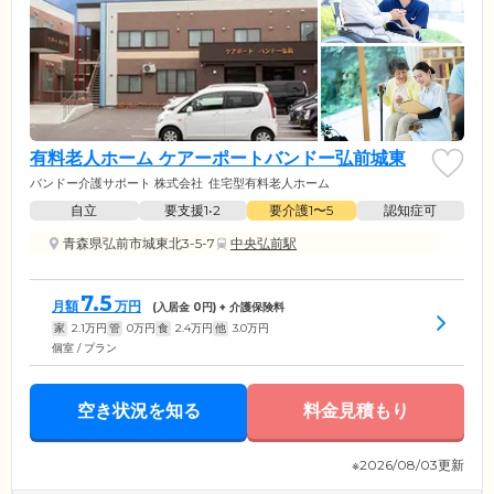
有料老人ホーム ケアーポートバンドー弘前城東
バンドー介護サポート 株式会社
住宅型有料老人ホーム
自立
要支援1•2
要介護1〜5
認知症可
青森県弘前市城東北3-5-7
中央弘前駅
7.5
月額
万円
(入居金
0
円) + 介護保険料
家
2.1
万円
管
0
万円
食
2.4
万円
他
3.0
万円
個室 / プラン
空き状況を知る
料金見積もり
※2026/08/03更新