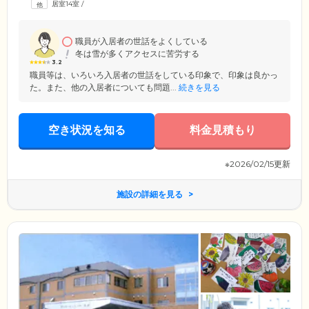
居室14室
/
で、幅広い身体状況の方がご入居可能。ご入居者様同士が助け合いなが
ら暮らせる家庭的な雰囲気を大切にし、「自分らしく」お過ごしいただ
けるようサポートいたします。
職員が入居者の世話をよくしている
冬は雪が多くアクセスに苦労する
3.2
職員等は、いろいろ入居者の世話をしている印象で、印象は良かっ
た。また、他の入居者についても問題...
続きを見る
空き状況を知る
料金見積もり
※2026/02/15更新
施設の詳細を見る