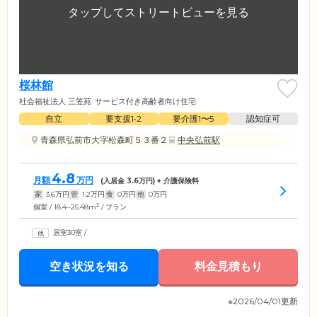
桜林館
社会福祉法人 三笠苑
サービス付き高齢者向け住宅
自立
要支援1•2
要介護1〜5
認知症可
青森県弘前市大字松森町５３番２
中央弘前駅
4.8
月額
万円
(入居金
3.6
万円) + 介護保険料
家
3.6
万円
管
1.2
万円
食
0
万円
他
0
万円
2
個室 / 18.4~25.48m
/ プラン
居室30室
/
空き状況を知る
料金見積もり
※2026/04/01更新