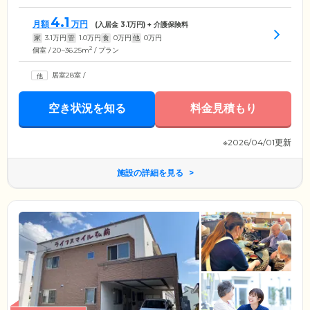
4.1
月額
万円
(入居金
3.1
万円) + 介護保険料
家
3.1
万円
管
1.0
万円
食
0
万円
他
0
万円
2
個室 / 20~36.25m
/ プラン
居室28室
/
空き状況を知る
料金見積もり
※2026/04/01更新
施設の詳細を見る