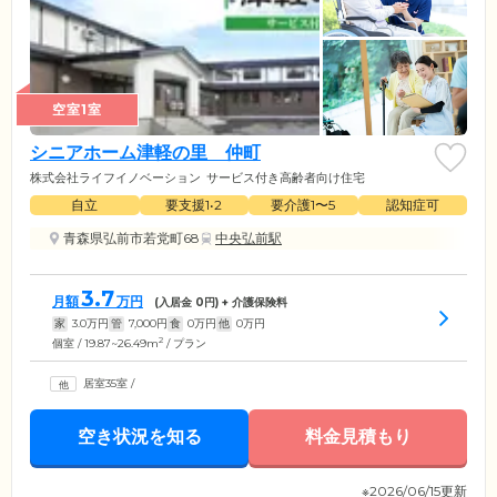
空室1室
シニアホーム津軽の里 仲町
株式会社ライフイノベーション
サービス付き高齢者向け住宅
自立
要支援1•2
要介護1〜5
認知症可
青森県弘前市若党町68
中央弘前駅
3.7
月額
万円
(入居金
0
円) + 介護保険料
家
3.0
万円
管
7,000
円
食
0
万円
他
0
万円
2
個室 / 19.87~26.49m
/ プラン
居室35室
/
空き状況を知る
料金見積もり
※2026/06/15更新