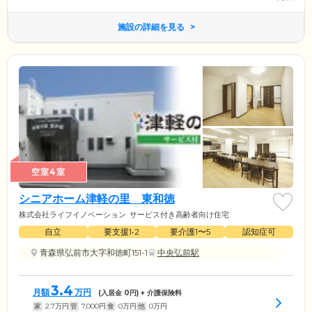
施設の詳細を見る
空室4室
シニアホーム津軽の里 東和徳
株式会社ライフイノベーション
サービス付き高齢者向け住宅
自立
要支援1•2
要介護1〜5
認知症可
青森県弘前市大字和徳町151-1
中央弘前駅
3.4
月額
万円
(入居金
0
円) + 介護保険料
家
2.7
万円
管
7,000
円
食
0
万円
他
0
万円