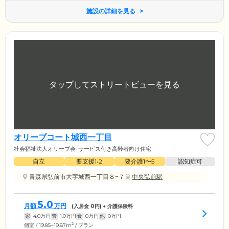
施設の詳細を見る
オリーブコート城西一丁目
社会福祉法人オリーブ会
サービス付き高齢者向け住宅
自立
要支援1•2
要介護1〜5
認知症可
青森県弘前市大字城西一丁目８−７
中央弘前駅
5.0
月額
万円
(入居金
0
円) + 介護保険料
家
4.0
万円
管
1.0
万円
食
0
万円
他
0
万円
2
個室 / 19.85~19.87m
/ プラン