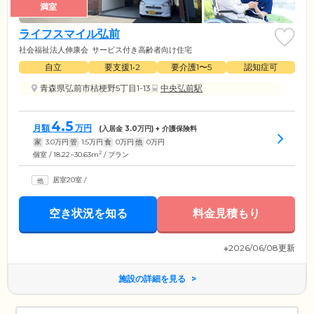
満室
ライフスマイル弘前
社会福祉法人伸康会
サービス付き高齢者向け住宅
自立
要支援1•2
要介護1〜5
認知症可
青森県弘前市桔梗野5丁目1-13
中央弘前駅
4.5
月額
万円
(入居金
3.0
万円) + 介護保険料
家
3.0
万円
管
1.5
万円
食
0
万円
他
0
万円
2
個室 / 18.22~30.63m
/ プラン
居室20室
/
空き状況を知る
料金見積もり
※2026/06/08更新
施設の詳細を見る