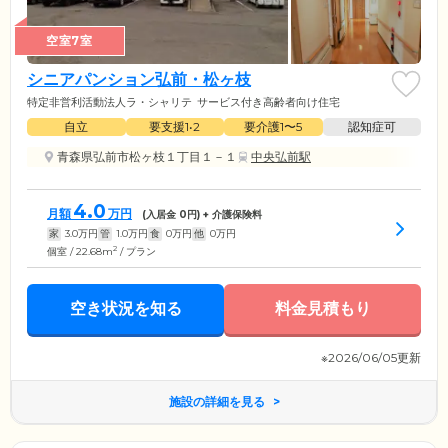
空室7室
シニアパンション弘前・松ヶ枝
特定非営利活動法人ラ・シャリテ
サービス付き高齢者向け住宅
自立
要支援1•2
要介護1〜5
認知症可
青森県弘前市松ヶ枝１丁目１－１
中央弘前駅
4.0
月額
万円
(入居金
0
円) + 介護保険料
家
3.0
万円
管
1.0
万円
食
0
万円
他
0
万円
2
個室 / 22.68m
/ プラン
空き状況を知る
料金見積もり
※2026/06/05更新
施設の詳細を見る