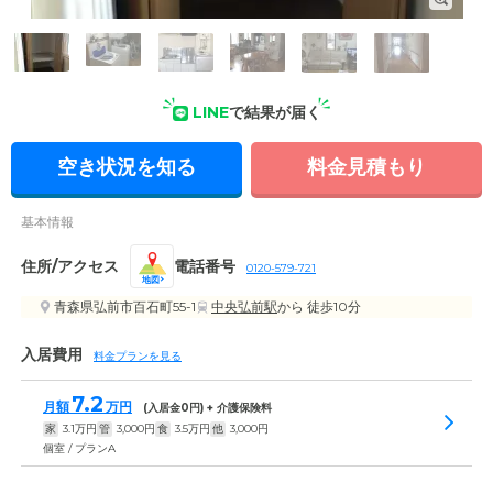
居室内設備: お部屋には大きめのクローゼットを配置。お洋服
を多くお持ちの方も、スッキリと収納できます。
LINE
で結果が届く
空き状況を知る
料金見積もり
基本情報
住所/アクセス
電話番号
0120-579-721
地図
青森県弘前市百石町55-1
中央弘前駅
から 徒歩10分
入居費用
料金プランを見る
7.2
月額
万円
(入居金
0
円) + 介護保険料
家
3.1
万円
管
3,000
円
食
3.5
万円
他
3,000
円
個室 / プランA