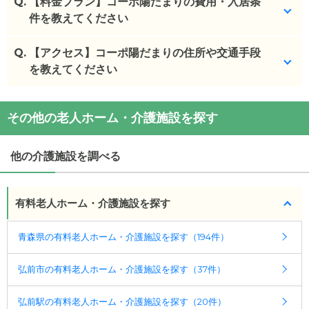
Q.
コーポ陽だまりを見学した方の口コミを確認できま
【料金プラン】コーポ陽だまりの費用・入居条
す。
件を教えてください
コーポ陽だまり
の
口コミ
Q.
コーポ陽だまり
【アクセス】コーポ陽だまりの住所や交通手段
の入居金・月額料金は次のとおりで
・
家にいるとどうしても、家族の負担が多いが、施
す。
を教えてください
設に入ることで、...
・初期費用が
0
万円
・月額費用が
7.2
万円
コーポ陽だまり
の
交通アクセス
施設の雰囲気
その他の老人ホーム・介護施設を探す
・
住所：
青森県
弘前市
百石町55-1
コーポ陽だまり
のページでは、6枚の施設写真を見る
コーポ陽だまり
の対応可能な入居条件は次のとおり
・
最寄り駅：
中央弘前駅
0.7km
弘前駅
1.2km
弘高下
ことができます。
です。
駅
1.5km
弘前東高前駅
1.9km
弘前学院大前駅
2.5km
他の介護施設を調べる
・要介護度：自立、要支援1、要支援2、要介護1、要
撫牛子駅
2.7km
運動公園前駅
3.0km
聖愛中高前駅
◎ケアスル 介護の3つの特徴
介護2、要介護3、要介護4、要介護5
3.2km
千年駅
4.3km
新里駅
4.4km
小栗山駅
4.7km
・経験豊富な入居相談員が完全無料で施設探しをサ
有料老人ホーム・介護施設を探す
ケアスル 介護では詳細な
料金プラン
をご確認頂けま
ポート
す。詳しくは
こちら
。
入居相談：
0120-579-721
（無料）
青森県の有料老人ホーム・介護施設を探す（194件）
受付時間：10：00～19：00
◎ケアスル 介護の3つの特徴
弘前市の有料老人ホーム・介護施設を探す（37件）
・全国10000件の介護施設情報を掲載
・経験豊富な入居相談員が完全無料で施設探しをサ
幅広い選択肢の中から、条件にあった施設を選ぶ
ポート
弘前駅の有料老人ホーム・介護施設を探す（20件）
ことができます。