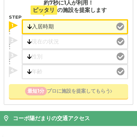
約7秒に1人が利用！
ピッタリ
の施設を提案します
STEP
1
2
3
4
最短1分
プロに施設を提案してもらう
コーポ陽だまりの交通アクセス