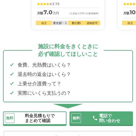
3.73
7.0
10
月額
万円
月額
(入居金
0
万円
+介護保険料)
自立
要支援1・2
要介護5
認知症可
自立
施設に料金をきくときに
必ず確認してほしいこと
食費、光熱費はいくら？
退去時の返金はいくら？
上乗せ介護費って？
実際にいくら支払うの？
料金見積もりで
電話で
無料
無料
まとめて確認
問い合わせ