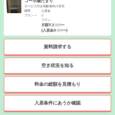
コーポ陽だまり
サービス付き高齢者向け住宅
標準
入居金
-
プラン
0
プラン
月額
7.2
〜
万円
(入居金
0
〜)
万円
資料請求する
空き状況を知る
料金の総額を見積もり
入居条件にあうか確認