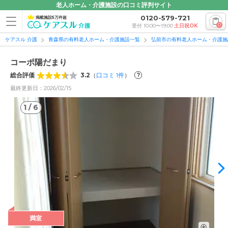
老人ホーム・介護施設の口コミ評判サイト
0120-579-721
掲載施設5万件超
0
受付 10:00〜19:00
土日祝OK
ケアスル 介護
青森県の有料老人ホーム・介護施設一覧
弘前市の有料老人ホーム・介護施
コーポ陽だまり
総合評価
3.2
（
口コミ
1
件
）
?
最終更新日：2026/02/15
1
/
6
1
/
6
満室