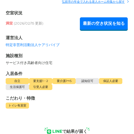
弘前市の年金で入れる老人ホーム特集から探す
空室状況
最新の空き状況を知る
満室
(2026/02/15 更新)
運営法人
特定非営利活動法人ケアリバイブ
施設種別
サービス付き高齢者向け住宅
入居条件
自立
要支援1・2
要介護1〜5
認知症可
保証人必要
生活保護可
引受人必要
こだわり・特徴
トイレ有居室
LINE
で結果が届く