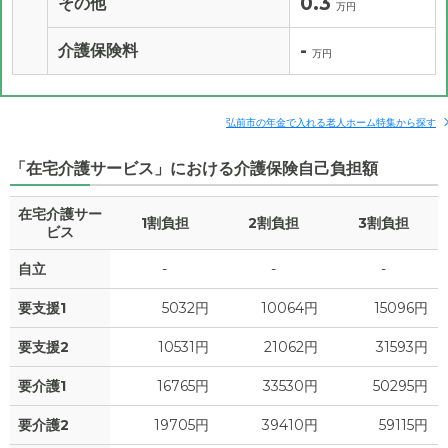
0.3
その他
万円
-
介護保険料
万円
弘前市の年金で入れる老人ホーム特集から探す
「在宅介護サービス」における介護保険自己負担額
在宅介護サー
1割負担
2割負担
3割負担
ビス
自立
-
-
-
要支援1
5032円
10064円
15096円
要支援2
10531円
21062円
31593円
要介護1
16765円
33530円
50295円
要介護2
19705円
39410円
59115円