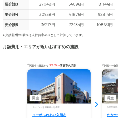
要介護3
27048円
54096円
81144円
要介護4
30938円
61876円
92814円
要介護5
36217円
72434円
108651円
※ 介護報酬の1単位は人件費率45%として計算しています。
月額費用・エリアが近いおすすめの施設
32.2
青森市久須志
閲覧中の施設から
km
閲覧中の施
満室
満室
サービス付き高齢者向け住宅
住宅型有料
コーポふれあい久須志
たかの