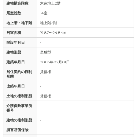
建物構造階数
木造地上2階
居室総数
14室
地上階・地下階
地上階2階
居室面積
19.87〜24.84㎡
開設年月日
-
建物形態
単独型
建築年月日
2003年02月01日
居住契約の権利
賃借権
形態
改築年月日
-
土地の権利形態
賃借権
介護保険事業所
-
番号
建物の権利形態
-
損害賠償保険
-