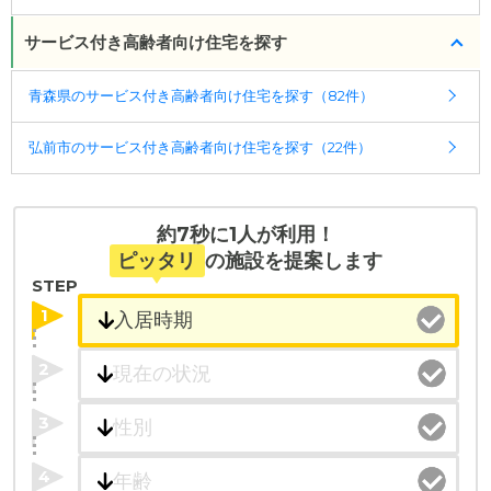
入居相談：
0120-579-721
（無料）
受付時間：10：00～19：00
・こだわりの条件や医療体制から施設を探せる
サービス付き高齢者向け住宅を探す
たとえば「カラオケ」「麻雀」が楽しめる施設、
・全国10000件の介護施設情報を掲載
「夫婦入居可」の施設、「看取り可」の施設など、
青森県のサービス付き高齢者向け住宅を探す（82件）
幅広い選択肢の中から、条件にあった施設を選ぶ
医療・看護体制から施設を探すこともできます。
ことができます。
弘前市のサービス付き高齢者向け住宅を探す（22件）
・こだわりの条件や医療体制から施設を探せる
たとえば「カラオケ」「麻雀」が楽しめる施設、
「夫婦入居可」の施設、「看取り可」の施設など、
約7秒に1人が利用！
医療・看護体制から施設を探すこともできます。
ピッタリ
の施設を提案します
STEP
1
2
3
4