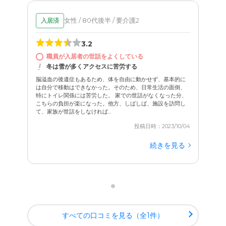
女性 / 80代後半 / 要介護2
入居済
3.2
職員が入居者の世話をよくしている
冬は雪が多くアクセスに苦労する
脳溢血の後遺症もあるため、体を自由に動かせず、基本的に
は自分で移動はできなかった。そのため、日常生活の面倒、
特にトイレ関係には苦労した。 家での世話がなくなった分、
こちらの負担が楽になった。他方、しばしば、施設を訪問し
て、家族が世話をしなければ...
投稿日時：2023/10/04
続きを見る
すべての口コミを見る（全1件）