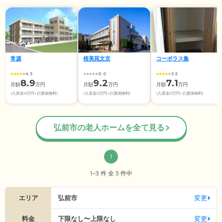
常源
桜美苑文京
コーポラス集
4.3
0.0
3.5
8.9
9.2
7.1
月額
万円
月額
万円
月額
万円
(入居金9万円+介護保険料)
(入居金0万円+介護保険料)
(入居金0万円+介護保険料)
弘前市の老人ホームを全て見る
1
1~3 件 全 3 件中
エリア
弘前市
変更
料金
下限なし〜上限なし
変更