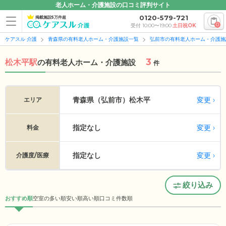
老人ホーム・介護施設の口コミ評判サイト
0120-579-721
掲載施設5万件超
0
受付 10:00〜19:00
土日祝OK
ケアスル 介護
青森県の有料老人ホーム・介護施設一覧
弘前市の有料老人ホーム・介護施
3
松木平駅
の
有料老人ホーム・介護施設
件
変更
青森県（弘前市）
松木平
エリア
指定なし
変更
料金
指定なし
変更
介護度/医療
絞り込み
おすすめ順
空室の多い順
安い順
高い順
口コミ件数順