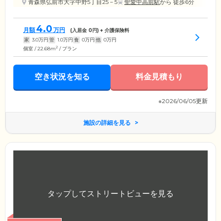
青森県弘前市大字中野5丁目25－5
聖愛中高前駅
から 徒歩6分
4.0
月額
万円
(入居金
0
円) + 介護保険料
家
3.0
万円
管
1.0
万円
食
0
万円
他
0
万円
2
個室 / 22.68m
/ プラン
空き状況を知る
料金見積もり
※2026/06/05更新
施設の詳細を見る