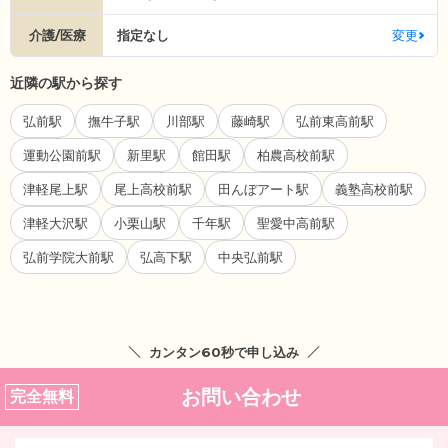
介護/医療
指定なし
変更
近隣の駅から探す
弘前駅
撫牛子駅
川部駅
藤崎駅
弘前東高前駅
運動公園前駅
新里駅
館田駅
柏農高校前駅
津軽尾上駅
尾上高校前駅
田んぼアート駅
義塾高校前駅
津軽大沢駅
小栗山駅
千年駅
聖愛中高前駅
弘前学院大前駅
弘高下駅
中央弘前駅
カンタン60秒で申し込み
お問い合わせ
完全無料