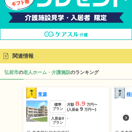
関連情報
弘前市
の
老人ホーム・介護施設
のランキング
1
常源
2
桜
8.9
標準
月額
万円
〜
プラン
9
(入居金
万円
〜)
入居金0
-
プラン