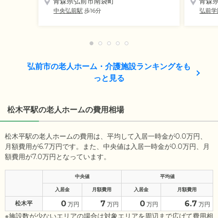
青森県弘前市南袋町
青森
中央弘前駅
歩16分
弘前学
弘前市の老人ホーム・介護施設ランキングをも
っと見る
松木平駅の老人ホームの費用相場
松木平駅の老人ホームの費用は、平均して入居一時金が0.0万円、
月額費用が6.7万円です。また、中央値は入居一時金が0.0万円、月
額費用が7.0万円となっています。
中央値
平均値
入居金
月額費用
入居金
月額費用
0
7
0
6.7
松木平
万円
万円
万円
万円
※施設数が少ないエリアの場合は対象エリアを周辺まで広げて費用相