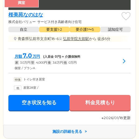
満室
桜美苑なのはな
株式会社バリュー
サービス付き高齢者向け住宅
自立
要支援1•2
要介護1〜5
認知症可
青森県弘前市文京町18-6
弘前学院大前駅
から 徒歩5分
7.0
月額
万円
(入居金
0
円) + 介護保険料
家
3.0
万円
管
4,000
円
食
3.6
万円
他
0
万円
個室 / プランA
トイレ付き居室
居室28室
/
空き状況を知る
料金見積もり
※2026/01/18更新
施設の詳細を見る