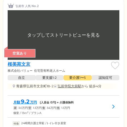
弘前市 人気 No.2
空室あり
桜美苑文京
株式会社バリュー
住宅型有料老人ホーム
自立
要支援1•2
要介護1〜5
認知症可
青森県弘前市文京町18-2
弘前学院大前駅
から 徒歩4分
9.2
月額
万円
(入居金
0
円) + 介護保険料
家
3.0
万円
管
1.3
万円
食
3.6
万円
他
1.3
万円
2
個室 / 13m
/ プランA
24時間介護士常駐
/
トイレ付き居室