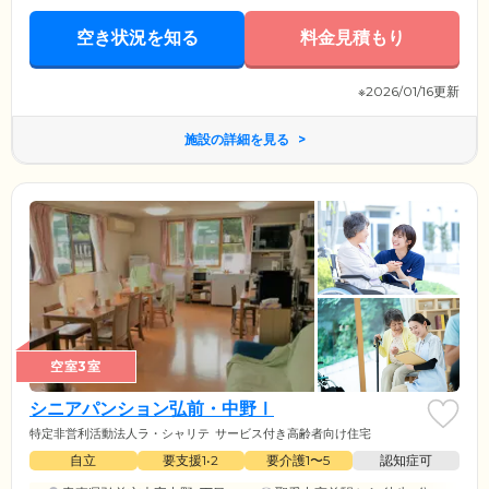
空き状況を知る
料金見積もり
※2026/01/16更新
施設の詳細を見る
空室3室
シニアパンション弘前・中野Ⅰ
特定非営利活動法人ラ・シャリテ
サービス付き高齢者向け住宅
自立
要支援1•2
要介護1〜5
認知症可