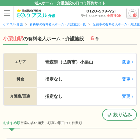
老人ホーム・介護施設の口コミ評判サイト
0120-579-721
掲載施設5万件超
0
受付 10:00〜19:00
土日祝OK
ケアスル 介護
青森県の有料老人ホーム・介護施設一覧
弘前市の有料老人ホーム・介護施
6
小栗山駅
の
有料老人ホーム・介護施設
件
変更
青森県（弘前市）
小栗山
エリア
指定なし
変更
料金
指定なし
変更
介護度/医療
絞り込み
おすすめ順
空室の多い順
安い順
高い順
口コミ件数順