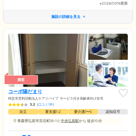
※2026/01/16更新
施設の詳細を見る
満室
コーポ陽だまり
特定非営利活動法人ケアリバイブ
サービス付き高齢者向け住宅
3.2
(
口コミ1件
)
自立
要支援1•2
要介護1〜5
認知症可
青森県弘前市百石町55-1
中央弘前駅
から 徒歩10分