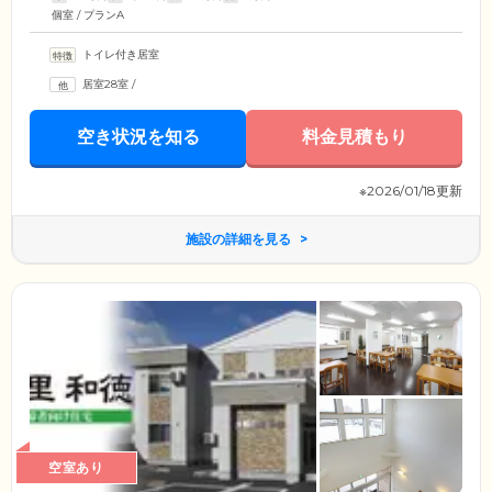
個室 / プランA
トイレ付き居室
居室28室
/
空き状況を知る
料金見積もり
※2026/01/18更新
施設の詳細を見る
空室あり