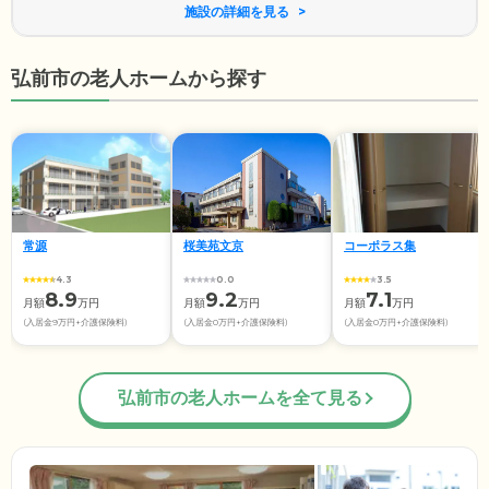
施設の詳細を見る
弘前市の老人ホームから探す
常源
桜美苑文京
コーポラス集
4.3
0.0
3.5
8.9
9.2
7.1
月額
万円
月額
万円
月額
万円
(入居金9万円+介護保険料)
(入居金0万円+介護保険料)
(入居金0万円+介護保険料)
弘前市の老人ホームを全て見る