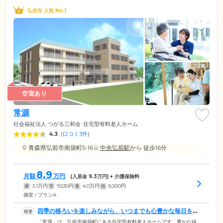
弘前市 人気 No.1
空室あり
常源
社会福祉法人 つがる三和会
住宅型有料老人ホーム
4.3
(
口コミ3件
)
青森県弘前市南袋町5-16
中央弘前駅
から 徒歩16分
8.9
月額
万円
(入居金
9.3
万円) + 介護保険料
家
3.1
万円
管
9,530
円
食
4.0
万円
他
8,500
円
個室 / プランA
四季の移ろいを楽しみながら、いつまでも心豊かな毎日をお
過ごしください
「常源」は、弘前市南袋町にある住宅型有料老人ホームです。豊かな緑