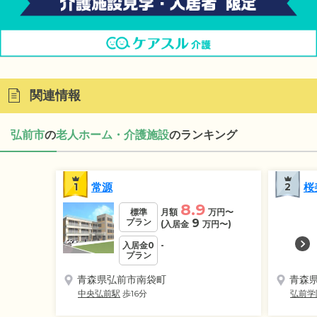
関連情報
弘前市
の
老人ホーム・介護施設
のランキング
1
常源
2
桜
8.9
標準
月額
万円
〜
プラン
9
(入居金
万円
〜)
入居金0
-
プラン
青森県弘前市南袋町
青森
中央弘前駅
歩16分
弘前学