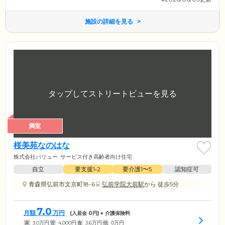
施設の詳細を見る
満室
桜美苑なのはな
株式会社バリュー
サービス付き高齢者向け住宅
自立
要支援1•2
要介護1〜5
認知症可
青森県弘前市文京町18-6
弘前学院大前駅
から 徒歩5分
7.0
月額
万円
(入居金
0
円) + 介護保険料
家
3.0
万円
管
4,000
円
食
3.6
万円
他
0
万円