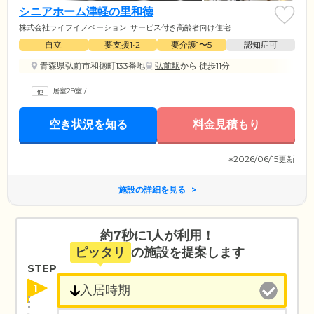
シニアホーム津軽の里和徳
株式会社ライフイノベーション
サービス付き高齢者向け住宅
自立
要支援1•2
要介護1〜5
認知症可
青森県弘前市和徳町133番地
弘前駅
から 徒歩11分
居室29室
/
空き状況を知る
料金見積もり
※2026/06/15更新
施設の詳細を見る
約7秒に1人が利用！
ピッタリ
の施設を提案します
STEP
1