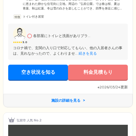
に恵まれた静かな住宅街に立地。周辺の「弘前公園」では春は桜、夏は
青葉、秋は紅葉、冬は雪の白さを楽しむことができ、四季を身近に感じ
ていただけます。館内はご入居者様の安全性に配慮したバリアフリー設
トイレ付き居室
計を採用。段差を排除し、随所に手すりを設けることで、車いすの方も
安心の環境を実現しています。お部屋は冷暖房を完備した個室をご用
意。お気に入りのインテリアや思い出の品々のお持ち込みも可能です。
ご自身のライフスタイルに合わせた空間で、のびのびとお過ごしくださ
各部屋にトイレと洗面がありプラ...
い。そのほか浴室には地域の温泉を引いており、心と体をリフレッシュ
していただけます。
5.0
コロナ禍で、玄関の入り口で対応してもらい、他の入居者さんの事
は、見れなかったので、よくわりませ...
続きを見る
空き状況を知る
料金見積もり
※2026/03/24更新
施設の詳細を見る
弘前市 人気 No.2