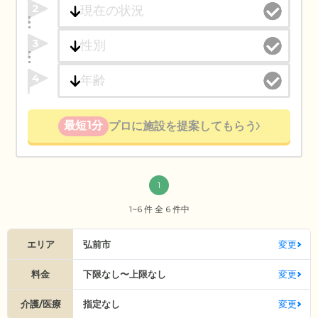
2
3
4
最短1分
プロに施設を提案してもらう
1
1~6 件 全 6 件中
エリア
弘前市
変更
料金
下限なし〜上限なし
変更
介護/医療
指定なし
変更