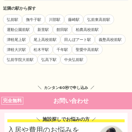
近隣の駅から探す
弘前駅
撫牛子駅
川部駅
藤崎駅
弘前東高前駅
運動公園前駅
新里駅
館田駅
柏農高校前駅
津軽尾上駅
尾上高校前駅
田んぼアート駅
義塾高校前駅
津軽大沢駅
松木平駅
千年駅
聖愛中高前駅
弘前学院大前駅
弘高下駅
中央弘前駅
カンタン60秒で申し込み
お問い合わせ
完全無料
施設探しでお悩みの方
入居や費用のお悩みを