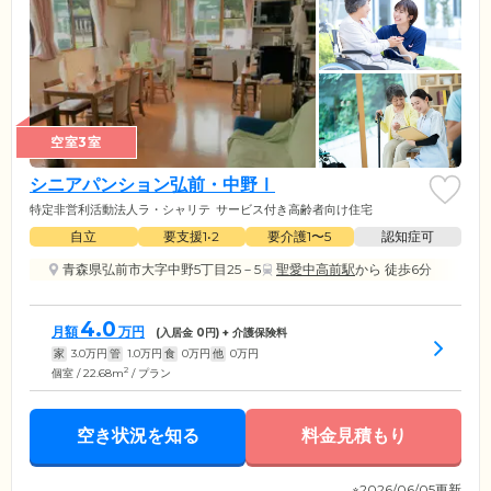
空室3室
シニアパンション弘前・中野Ⅰ
特定非営利活動法人ラ・シャリテ
サービス付き高齢者向け住宅
自立
要支援1•2
要介護1〜5
認知症可
青森県弘前市大字中野5丁目25－5
聖愛中高前駅
から 徒歩6分
4.0
月額
万円
(入居金
0
円) + 介護保険料
家
3.0
万円
管
1.0
万円
食
0
万円
他
0
万円
2
個室 / 22.68m
/ プラン
空き状況を知る
料金見積もり
※2026/06/05更新