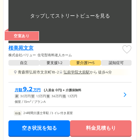
空室あり
桜美苑文京
株式会社バリュー
住宅型有料老人ホーム
自立
要支援1•2
要介護1〜5
認知症可
青森県弘前市文京町18-2
弘前学院大前駅
から 徒歩4分
9.2
月額
万円
(入居金
0
円) + 介護保険料
家
3.0
万円
管
1.3
万円
食
3.6
万円
他
1.3
万円
2
個室 / 13m
/ プランA
24時間介護士常駐
/
トイレ付き居室
空き状況を知る
料金見積もり