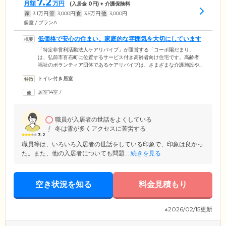
7.2
月額
万円
(入居金
0
円) + 介護保険料
家
3.1
万円
管
3,000
円
食
3.5
万円
他
3,000
円
個室 / プランA
低価格で安心の住まい。家庭的な雰囲気を大切にしています
「特定非営利活動法人ケアリバイブ」が運営する「コーポ陽だまり」
は、弘前市百石町に位置するサービス付き高齢者向け住宅です。高齢者
福祉のボランティア団体であるケアリバイブは、さまざまな介護施設や
サービスを低価格で展開してきました。経済的負担を軽減し、多くの方
トイレ付き居室
にお役立ていただいています。「コーポ陽だまり」には、介護を必要と
しない「自立」した状態の方から、要支援・要介護の認定を受けた方ま
居室14室
/
で、幅広い身体状況の方がご入居可能。ご入居者様同士が助け合いなが
ら暮らせる家庭的な雰囲気を大切にし、「自分らしく」お過ごしいただ
けるようサポートいたします。
職員が入居者の世話をよくしている
冬は雪が多くアクセスに苦労する
3.2
職員等は、いろいろ入居者の世話をしている印象で、印象は良かっ
た。また、他の入居者についても問題...
続きを見る
空き状況を知る
料金見積もり
※2026/02/15更新