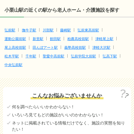
小栗山駅の近くの駅から老人ホーム・介護施設を探す
弘前駅
撫牛子駅
川部駅
藤崎駅
弘前東高前駅
運動公園前駅
新里駅
館田駅
柏農高校前駅
津軽尾上駅
尾上高校前駅
田んぼアート駅
義塾高校前駅
津軽大沢駅
松木平駅
千年駅
聖愛中高前駅
弘前学院大前駅
弘高下駅
中央弘前駅
こんなお悩みございませんか
何を調べたらいいかわからない！
いろいろ見てもどの施設がいいのかわからない！
ネットに掲載されている情報だけでなく、施設の実態を知り
たい！