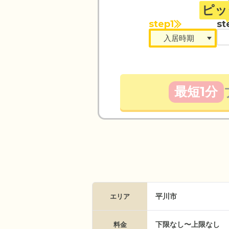
ピッ
step1
st
最短1分
平川市
エリア
下限なし〜上限なし
料金