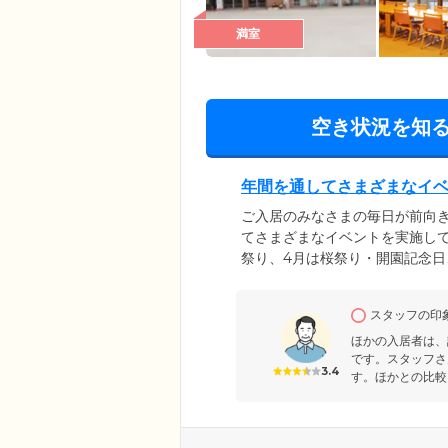
満室
空き状況を知
年間を通してさまざまなイ
ご入居のみなさまの毎日が前向
てさまざまなイベントを実施して
祭り、4月は桜祭り・開園記念日
月には盆栽祭り、7月は七夕祭り
的に設けています。そのほか9月
スタッフの印
葉、12月は餅つき・年越しイベ
きとした健やかな日々をお過ご
ほかの入居者は、
です。スタッフさ
3.4
す。ほかとの比較