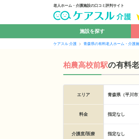
老人ホーム・介護施設の口コミ評判サイト
施設を探す
ケアスル 介護
青森県の有料老人ホーム・介護
の
有料
柏農高校前駅
エリア
青森県（平川市
料金
指定なし
介護度/医療
指定なし