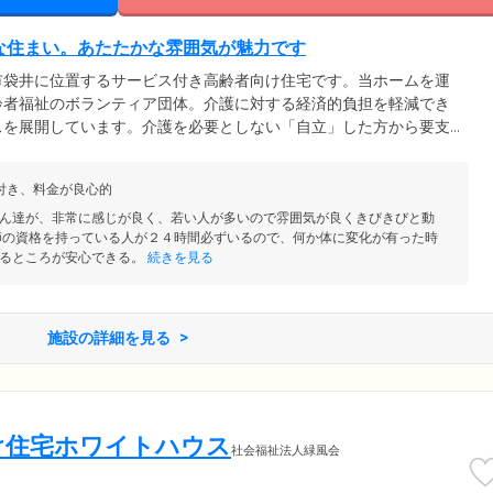
な住まい。あたたかな雰囲気が魅力です
市袋井に位置するサービス付き高齢者向け住宅です。当ホームを運
齢者福祉のボランティア団体。介護に対する経済的負担を軽減でき
スを展開しています。介護を必要としない「自立」した方から要支
で、さまざまな方がご入居可能。「互いに助け合いながら暮らして
あたたかい家庭の雰囲気を大切にしています。本当の家族のように
付き、料金が良心的
提供に努めますので、安心してお任せください。
ん達が、非常に感じが良く、若い人が多いので雰囲気が良くきびきびと動
師の資格を持っている人が２４時間必ずいるので、何か体に変化が有った時
るところが安心できる。
続きを見る
施設の詳細を見る
け住宅ホワイトハウス
社会福祉法人緑風会