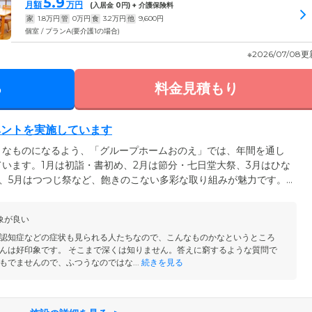
5.9
月額
万円
(入居金
0
円) + 介護保険料
家
1.8
万円
管
0
万円
食
3.2
万円
他
9,600
円
個室 / プランA(要介護1の場合)
※2026/07/08
る
料金見積もり
ベントを実施しています
きなものになるよう、「グループホームおのえ」では、年間を通し
います。1月は初詣・書初め、2月は節分・七日堂大祭、3月はひな
、5月はつつじ祭など、飽きのこない多彩な取り組みが魅力です。6
、8月は地域の夏祭りに参加するなど、地域との交流の機会も積極
は猿賀神社大祭・十五夜、10月には運動会、11月は市民文化祭・紅
象が良い
ントを実施。楽しみながら身体を動かす機会も設けており、いきい
しいただけます。
認知症などの症状も見られる人たちなので、こんなものかなというところ
んは好印象です。 そこまで深くは知りません。答えに窮するような質問で
もでませんので、ふつうなのではな...
続きを見る