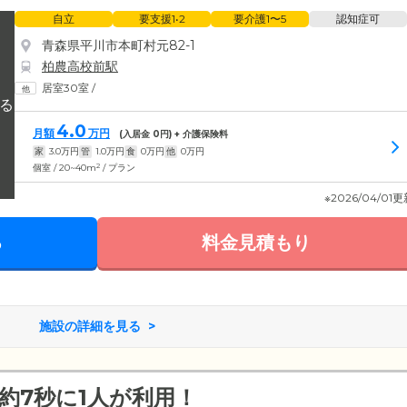
自立
要支援1•2
要介護1〜5
認知症可
青森県平川市本町村元82-1
柏農高校前駅
居室30室
/
4.0
月額
万円
(入居金
0
円) + 介護保険料
家
3.0
万円
管
1.0
万円
食
0
万円
他
0
万円
2
個室 / 20~40m
/ プラン
※2026/04/01
る
料金見積もり
施設の詳細を見る
約7秒に1人が利用！