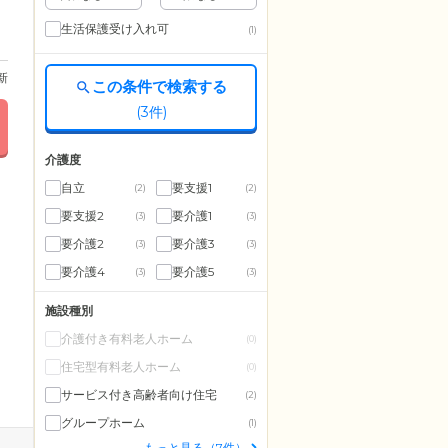
生活保護受け入れ可
(1)
更新
この条件で検索する
(
3
件)
介護度
自立
要支援1
(2)
(2)
要支援2
要介護1
(3)
(3)
要介護2
要介護3
(3)
(3)
要介護4
要介護5
(3)
(3)
施設種別
介護付き有料老人ホーム
(0)
住宅型有料老人ホーム
(0)
サービス付き高齢者向け住宅
(2)
グループホーム
(1)
もっと見る（7件）