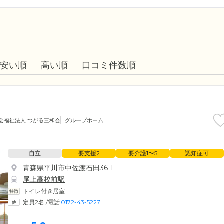
安い順
高い順
口コミ件数順
会福祉法人 つがる三和会
グループホーム
自立
要支援2
要介護1〜5
認知症可
青森県平川市中佐渡石田36-1
尾上高校前駅
トイレ付き居室
定員2名
/
電話
0172-43-5227