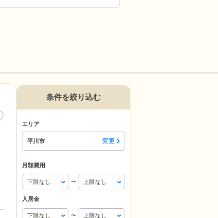
条件を絞り込む
エリア
変更
平川市
月額費用
〜
入居金
〜