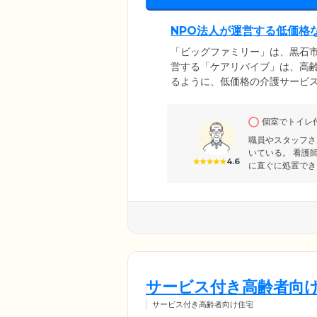
NPO法人が運営する低価格
「ビッグファミリー」は、黒石
営する「ケアリバイブ」は、高
るように、低価格の介護サービ
援・要介護の認定を受けた方ま
いく」というモットーを掲げ、
個室でトイレ
寄り添い、手厚いサービスのご
職員やスタッフさ
いている。 看護
4.6
に直ぐに処置でき
サービス付き高齢者向
サービス付き高齢者向け住宅