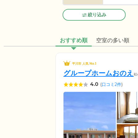
絞り込み
おすすめ順
空室の多い順
平川市 人気 No.1
グループホームおのえ
社
4.0
(
口コミ2件
)