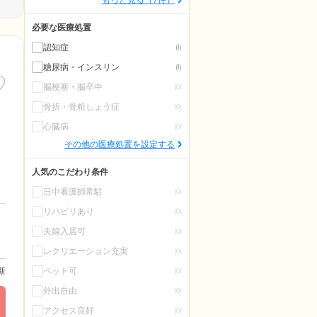
必要な医療処置
認知症
(1)
糖尿病・インスリン
(1)
脳梗塞・脳卒中
(0)
骨折・骨粗しょう症
(0)
心臓病
(0)
その他の医療処置を設定する
人気のこだわり条件
日中看護師常駐
(0)
リハビリあり
(0)
夫婦入居可
(0)
レクリエーション充実
(0)
ペット可
更新
(0)
外出自由
(0)
アクセス良好
(0)