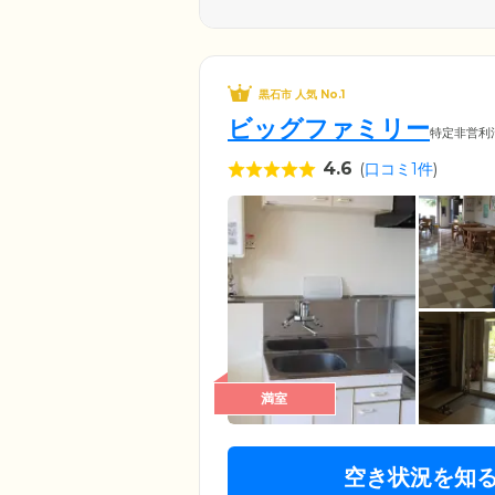
黒石市 人気 No.1
ビッグファミリー
特定非営利
4.6
(
口コミ1件
)
満室
空き状況を知