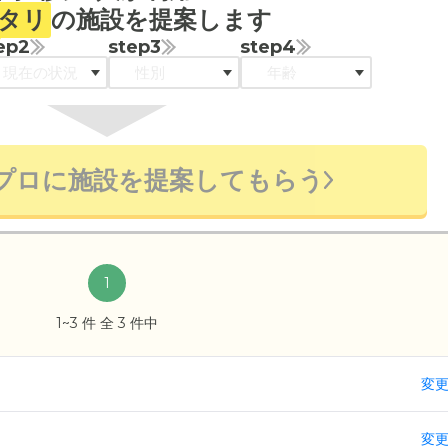
タリ
の施設を提案します
ep2
step3
step4
プロに施設を提案してもらう
1
1~3 件 全 3 件中
変
変