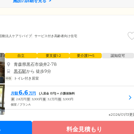
施設の詳細を見る
活動法人ケアリバイブ
サービス付き高齢者向け住宅
自立
要支援1•2
要介護1〜5
認知症可
青森県黒石市袋井2-78
黒石駅
から 徒歩9分
トイレ付き居室
6.6
月額
万円
(入居金
0
円) + 介護保険料
家
2.8
万円
管
3,000
円
食
3.2
万円
他
3,000
円
個室 / プランA
※2026/01/13
る
料金見積もり