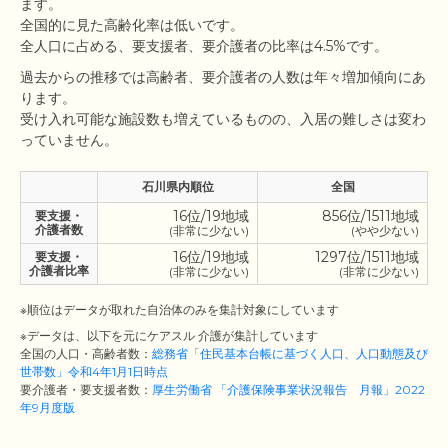
ます。

全国的に見た高齢化率は低いです。

過去からの推移では高齢者、要介護者の人数は年々増加傾向にあ
ります。

受け入れ可能な施設数も増えているものの、入居の難しさは変わ
石川県内順位
全国
16位/19地域
856位/1511地域
要支援・
介護者数
(非常に少ない)
(やや少ない)
16位/19地域
1297位/1511地域
要支援・
介護者比率
(非常に少ない)
(非常に少ない)
※順位はデータが取れた自治体のみを集計対象にしています
※データは、以下を元にケアスル 介護が集計しています
全国の人口・高齢者数：
総務省「住民基本台帳に基づく人口、人口動態及び
世帯数」令和4年1月1日時点
要介護者・要支援者数：
厚生労働省 「介護保険事業状況報告 月報」2022
年9月度版