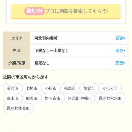
最短1分
プロに施設を提案してもらう
エリア
河北郡内灘町
変更
料金
下限なし〜上限なし
変更
介護/医療
指定なし
変更
近隣の市区町村から探す
金沢市
七尾市
小松市
輪島市
加賀市
かほく市
白山市
能美市
野々市市
河北郡津幡町
鳳珠郡穴水町
鳳珠郡能登町