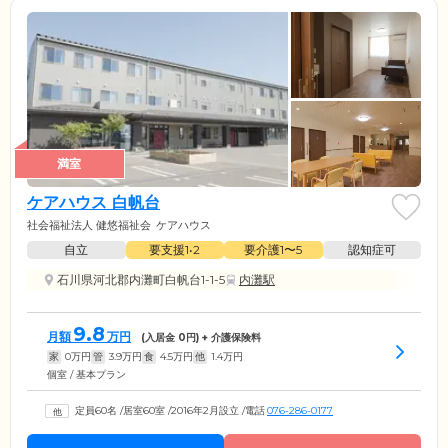
満室
ケアハウス 白帆台
社会福祉法人 健悠福祉会
ケアハウス
自立
要支援1•2
要介護1〜5
認知症可
石川県河北郡内灘町白帆台1-1-5
内灘駅
9.8
月額
万円
(入居金
0
円) + 介護保険料
家
0
万円
管
3.9
万円
食
4.5
万円
他
1.4
万円
個室 / 基本プラン
定員60名
/
居室60室
/
2016年2月設立
/
電話
076-286-0177