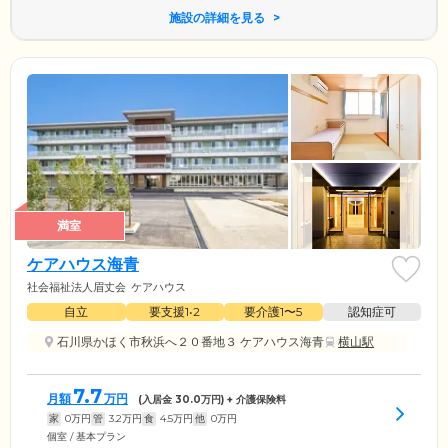
施設の詳細を見る
満室
ケアハウス海青
社会福祉法人眉丈会
ケアハウス
自立
要支援1•2
要介護1〜5
認知症可
石川県かほく市秋浜へ２０番地３ ケアハウス海青
横山駅
7.7
月額
万円
(入居金
30.0
万円) + 介護保険料
家
0
万円
管
3.2
万円
食
4.5
万円
他
0
万円
個室 / 基本プラン