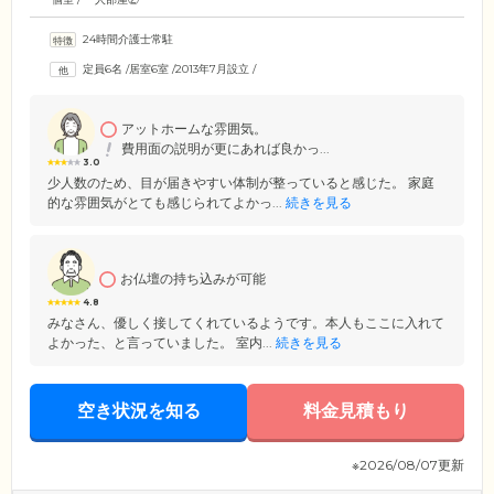
24時間介護士常駐
定員6名
/
居室6室
/
2013年7月設立
/
アットホームな雰囲気。
費用面の説明が更にあれば良かっ...
3.0
少人数のため、目が届きやすい体制が整っていると感じた。 家庭
的な雰囲気がとても感じられてよかっ...
続きを見る
お仏壇の持ち込みが可能
4.8
みなさん、優しく接してくれているようです。本人もここに入れて
よかった、と言っていました。 室内...
続きを見る
空き状況を知る
料金見積もり
※2026/08/07更新