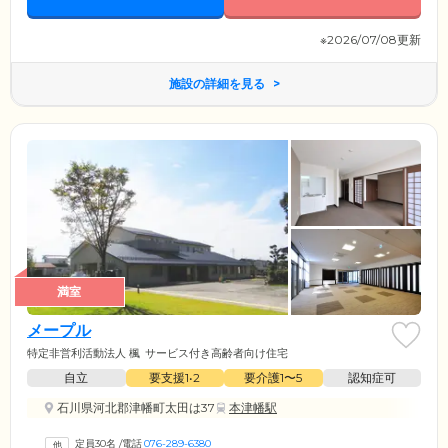
※2026/07/08更新
施設の詳細を見る
満室
メープル
特定非営利活動法人 楓
サービス付き高齢者向け住宅
自立
要支援1•2
要介護1〜5
認知症可
石川県河北郡津幡町太田は37
本津幡駅
定員30名
/
電話
076-289-6380