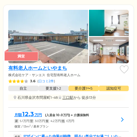
満室
有料老人ホームといやまち
株式会社ケア・サンエス
住宅型有料老人ホーム
3.6
(
口コミ2件
)
自立
要支援1•2
要介護1〜5
認知症可
石川県金沢市問屋町1-48
三口駅
から 徒歩13分
12.3
月額
万円
(入居金
10.0
万円) + 介護保険料
家
5.1
万円
管
3.0
万円
食
4.2
万円
他
0
万円
2
個室 / 13m
/ 基本プラン
デザインに凝った内装が特徴。明るい気分でお過ごしいただ