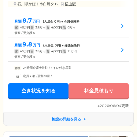
石川県かほく市白尾タ18-1
横山駅
8.7
月額
万円
(入居金
0
円) + 介護保険料
家
4.5
万円
管
3.8
万円
食
4,000
円
他
0
万円
個室 / 要介護５
9.8
月額
万円
(入居金
0
円) + 介護保険料
家
4.5
万円
管
3.8
万円
食
4,000
円
他
1.1
万円
個室 / 要介護４
24時間介護士常駐
/
トイレ付き居室
定員30名
/
居室30室
/
空き状況を知る
料金見積もり
※2026/06/04更新
施設の詳細を見る