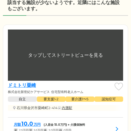
該当する施設が少ないようです。近隣にはこんな施設
もございます。
ドミトリ粟崎
株式会社新世紀ケアサービス
住宅型有料老人ホーム
自立
要支援1•2
要介護1〜5
認知症可
石川県金沢市粟崎町2-414
内灘駅
10.0
月額
万円
(入居金
15.0
万円) + 介護保険料
家
2.5
万円
管
5.5
万円
食
2.0
万円
他
0
万円