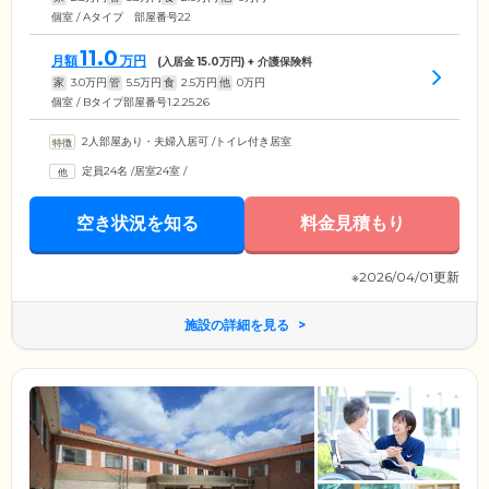
個室 / Aタイプ 部屋番号22
11.0
月額
万円
(入居金
15.0
万円) + 介護保険料
家
3.0
万円
管
5.5
万円
食
2.5
万円
他
0
万円
個室 / Bタイプ部屋番号1.2.25.26
2人部屋あり・夫婦入居可
/
トイレ付き居室
定員24名
/
居室24室
/
空き状況を知る
料金見積もり
※2026/04/01更新
施設の詳細を見る