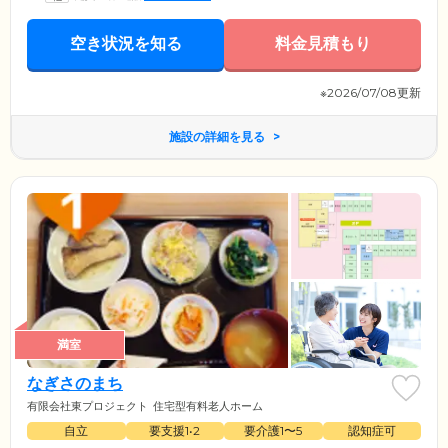
空き状況を知る
料金見積もり
※2026/07/08更新
施設の詳細を見る
満室
なぎさのまち
有限会社東プロジェクト
住宅型有料老人ホーム
自立
要支援1•2
要介護1〜5
認知症可