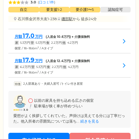
3.0
(
口コミ1件
)
自立
要支援1•2
要介護1〜5
認知症可
石川県金沢市大友1-238
磯部駅
から 徒歩24分
17.0
月額
万円
(入居金
10.6
万円) + 介護保険料
家
5.3
万円
管
5.3
万円
食
2.2
万円
他
4.2
万円
2
個室 / 18~18.6m
/ Aタイプ
17.9
月額
万円
(入居金
12.4
万円) + 介護保険料
家
6.2
万円
管
5.3
万円
食
2.2
万円
他
4.2
万円
2
個室 / 18~18.6m
/ Aタイプ
2人部屋あり・夫婦入居可
/
トイレ付き居室
以前の家具を持ち込める広さの個室
駐車場が狭く車が停めづらい
3.0
愛想がよく挨拶してくれていた。声掛けは見えてる分には丁寧だっ
た。他入所者の雰囲気については落ち...
続きを見る