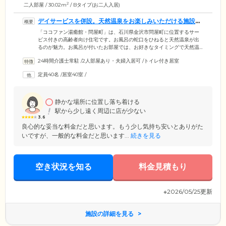
2
二人部屋 / 30.02m
/ Bタイプ(お二人入居)
デイサービスを併設。天然温泉をお楽しみいただける施設で
す
「ココファン湯癒館・問屋町」は、石川県金沢市問屋町に位置するサー
ビス付きの高齢者向け住宅です。お風呂の蛇口をひねると天然温泉が出
るのが魅力。お風呂が付いたお部屋では、お好きなタイミングで天然温
泉をお楽しみいただけます。また、日中は、必要に応じて、併設してい
24時間介護士常駐
/
2人部屋あり・夫婦入居可
/
トイレ付き居室
るデイサービスのご利用が可能です。さらに、ご希望があれば往診サポ
ートも受けられます。おひとりでの通院が難しい方はぜひご活用くださ
定員40名
/
居室40室
/
い。また、近隣の医療機関と密に連携し、みなさまの健康管理のほか、
緊急時も迅速に対応いたします。ご入居前からのかかりつけ医を継続し
ていただくこともできます
静かな場所に位置し落ち着ける
駅から少し遠く周辺に店が少ない
3.6
良心的な妥当な料金だと思います。もう少し気持ち安いとありがた
いですが、一般的な料金だと思います...
続きを見る
空き状況を知る
料金見積もり
※2026/05/25更新
施設の詳細を見る