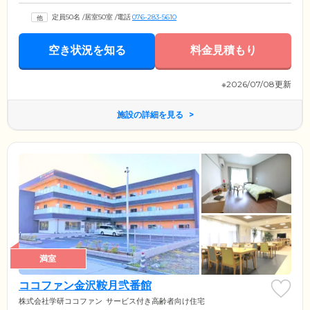
定員50名
/
居室50室
/
電話
076-283-5610
空き状況を知る
料金見積もり
※2026/07/08更新
施設の詳細を見る
満室
ココファン金沢鞍月弐番館
株式会社学研ココファン
サービス付き高齢者向け住宅