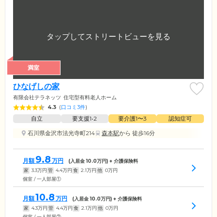
満室
ひなげしの家
有限会社テラネッツ
住宅型有料老人ホーム
4.3
(
口コミ3件
)
自立
要支援1•2
要介護1〜3
認知症可
石川県金沢市法光寺町214
森本駅
から 徒歩16分
9.8
月額
万円
(入居金
10.0
万円) + 介護保険料
家
3.3
万円
管
4.4
万円
食
2.1
万円
他
0
万円
個室 / 一人部屋①
10.8
月額
万円
(入居金
10.0
万円) + 介護保険料
家
4.3
万円
管
4.4
万円
食
2.1
万円
他
0
万円
個室 / 一人部屋②