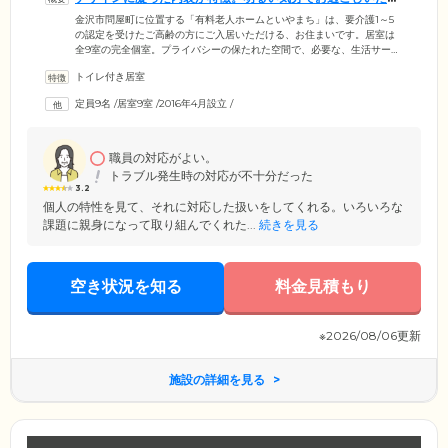
けます
金沢市問屋町に位置する「有料老人ホームといやまち」は、要介護1～5
の認定を受けたご高齢の方にご入居いただける、お住まいです。居室は
全9室の完全個室。プライバシーの保たれた空間で、必要な、生活サービ
スを受けながらお過ごしいただけます。各居室の壁紙の一部にはアクセ
トイレ付き居室
ントとして、ターコイズブルーやライトグリーンといった鮮やかな色を
差し込みました。デザイナーズマンションのようなおしゃれな雰囲気の
定員9名
/
居室9室
/
2016年4月設立
/
中で、おくつろぎいただけます。また、リビングには、大きなカウンタ
ー付きのシステムキッチンを設置。ご入居者様にもご利用いただける設
備ですので、ご自身でお料理を楽しむこともできます。
職員の対応がよい。
トラブル発生時の対応が不十分だった
3.2
個人の特性を見て、それに対応した扱いをしてくれる。いろいろな
課題に親身になって取り組んでくれた...
続きを見る
空き状況を知る
料金見積もり
※2026/08/06更新
施設の詳細を見る