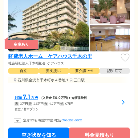
空室あり
軽費老人ホーム ケアハウス千木の里
社会福祉法人千木福祉会
ケアハウス
自立
要支援1•2
要介護1〜5
認知症可
石川県金沢市千木町ホ４番地１
三口駅
7.1
月額
万円
(入居金
30.0
万円) + 介護保険料
家
0
万円
管
2.5
万円
食
4.7
万円
他
0
万円
個室 / 基本プラン
定員150名
/
居室120室
/
電話
076-257-9300
空き状況を知る
料金見積もり