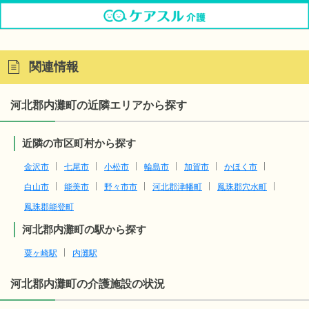
関連情報
河北郡内灘町の近隣エリアから探す
近隣の市区町村から探す
金沢市
七尾市
小松市
輪島市
加賀市
かほく市
白山市
能美市
野々市市
河北郡津幡町
鳳珠郡穴水町
鳳珠郡能登町
河北郡内灘町の駅から探す
粟ヶ崎駅
内灘駅
河北郡内灘町
の介護施設の状況