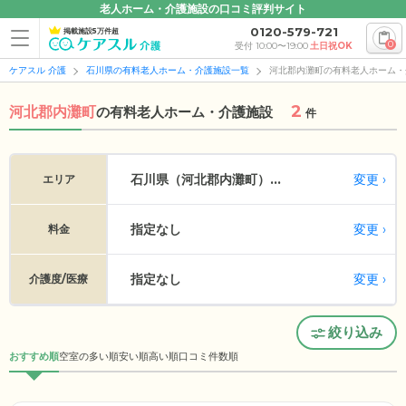
老人ホーム・介護施設の口コミ評判サイト
0120-579-721
掲載施設5万件超
0
受付 10:00〜19:00
土日祝OK
ケアスル 介護
石川県の有料老人ホーム・介護施設一覧
河北郡内灘町の有料老人ホーム・
2
河北郡内灘町
の
有料老人ホーム・介護施設
件
変更
石川県（河北郡内灘町）...
エリア
指定なし
変更
料金
指定なし
変更
介護度/医療
絞り込み
おすすめ順
空室の多い順
安い順
高い順
口コミ件数順