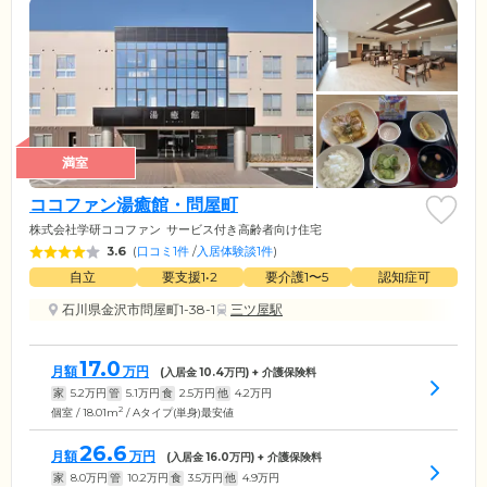
満室
ココファン湯癒館・問屋町
株式会社学研ココファン
サービス付き高齢者向け住宅
3.6
(
口コミ1件
/
入居体験談1件
)
自立
要支援1•2
要介護1〜5
認知症可
石川県金沢市問屋町1-38-1
三ツ屋駅
17.0
月額
万円
(入居金
10.4
万円) + 介護保険料
家
5.2
万円
管
5.1
万円
食
2.5
万円
他
4.2
万円
2
個室 / 18.01m
/ Aタイプ(単身)最安値
26.6
月額
万円
(入居金
16.0
万円) + 介護保険料
家
8.0
万円
管
10.2
万円
食
3.5
万円
他
4.9
万円