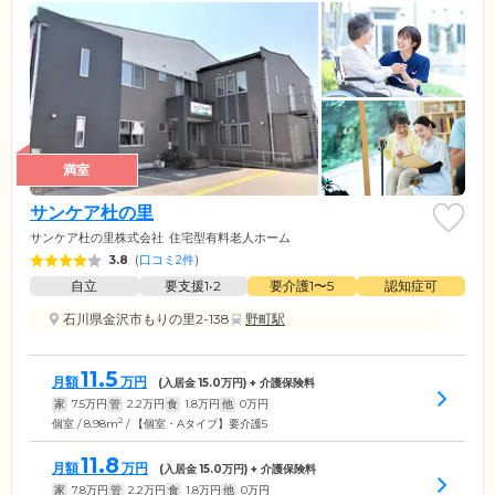
満室
サンケア杜の里
サンケア杜の里株式会社
住宅型有料老人ホーム
3.8
(
口コミ2件
)
自立
要支援1•2
要介護1〜5
認知症可
石川県金沢市もりの里2-138
野町駅
11.5
月額
万円
(入居金
15.0
万円) + 介護保険料
家
7.5
万円
管
2.2
万円
食
1.8
万円
他
0
万円
2
個室 / 8.98m
/ 【個室・Aタイプ】要介護5
11.8
月額
万円
(入居金
15.0
万円) + 介護保険料
家
7.8
万円
管
2.2
万円
食
1.8
万円
他
0
万円