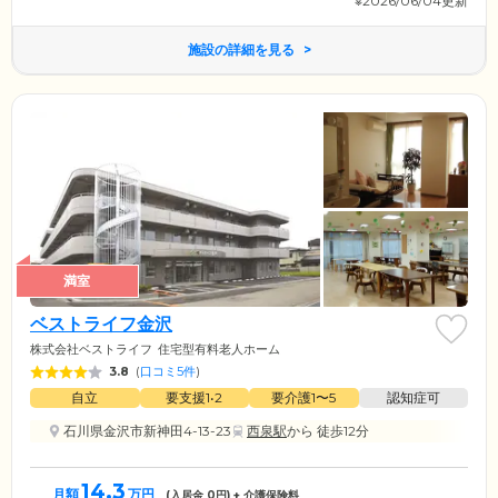
※2026/06/04更新
施設の詳細を見る
満室
ベストライフ金沢
株式会社ベストライフ
住宅型有料老人ホーム
3.8
(
口コミ5件
)
自立
要支援1•2
要介護1〜5
認知症可
石川県金沢市新神田4-13-23
西泉駅
から 徒歩12分
14.3
月額
万円
(入居金
0
円) + 介護保険料