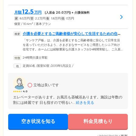
12.5
月額
万円
(入居金
20.0
万円) + 介護保険料
家
8.5
万円
管
2.2
万円
食
1.8
万円
他
0
万円
2
個室 / 10.4m
/ 基本プラン
介護を必要とするご高齢者様が安心して生活するための住ま
いです
「サンケア戸板」は、介護を必要とするご高齢者様に安心して日常生活
を送っていただけるよう、さまざまなサービスをご用意したシニア向け
住宅です。ホームには経験豊富な介護スタッフが24時間常駐し、ご入居
者様へのお声がけや館内の巡回、それぞれの身体状況に合わせたきめ細
24時間介護士常駐
やかなケアを行っています。また、施設内に訪問介護・デイサービス・
居宅介護支援事業所を併設しており、ご希望に応じてより手厚い介護サ
定員50名
/
居室50室
/
2013年5月設立
/
ービスを受けることができます。機械浴やリフト浴を用いたご入浴の介
助などにも対応しており、介護度が高くなってからも安心して生活して
いただける環境です。
立地は良いです
4.0
エレベーターがあります。お風呂も器械浴あります。施設は年数の
割には綺麗です 日も指すので明るい...
続きを見る
空き状況を知る
料金見積もり