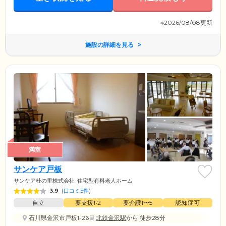
※2026/08/08更新
施設の詳細を見る
満室
サンケア戸板
サンケア杜の里株式会社
住宅型有料老人ホーム
3.9
(
口コミ5件
)
自立
要支援1•2
要介護1〜5
認知症可
石川県金沢市戸板1-26
北鉄金沢駅
から 徒歩28分