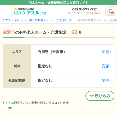
老人ホーム・介護施設の口コミ評判サイト
0120-579-721
掲載施設5万件超
0
受付 10:00〜19:00
土日祝OK
ケアスル 介護
石川県の有料老人ホーム・介護施設一覧
金沢市の有料老人ホーム・介護施
62
金沢市
の
有料老人ホーム・介護施設
件
変更
石川県（金沢市）
エリア
指定なし
変更
料金
指定なし
変更
介護度/医療
絞り込み
おすすめ順
空室の多い順
安い順
高い順
口コミ件数順