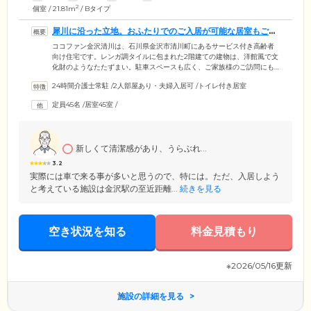
2
個室 / 21.81m
/ Bタイプ
犀川に沿った立地。おふたりでのご入居が可能な居室もご用
意しています
ココファン金沢清川は、石川県金沢市清川町にあるサービス付き高齢者
向け住宅です。レンガ調タイルに包まれた2階建ての建物は、洋館風で文
化財のようなたたずまい。駐車スペースも広く、ご家族様のご訪問にも
便利です。犀川に沿った立地は、豊かな自然を満喫できます。季節の移
24時間介護士常駐
/
2人部屋あり・夫婦入居可
/
トイレ付き居室
り変わりを感じながら、穏やかな暮らしをお楽しみください。バリアフ
リーの館内には、大型のエレベーターを設置。廊下には手すりを付け、
定員45名
/
居室45室
/
安全に移動できます。ご入居者様の居室は、2タイプをご用意。いずれも
トイレ・洗面台・収納付きで、ご夫婦やごきょうだいでご入居可能なお
部屋もございます。
新しくて清潔感があり、うらぶれ...
3.2
実際には車で来る事が多いと思うので、特には。ただ、入居しよう
と考えている施設は金沢駅の至近距離...
続きを見る
空き状況を知る
料金見積もり
※2026/05/16更新
施設の詳細を見る