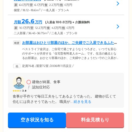
家
6.0
万円
管
6.1
万円
食
2.2
万円
他
0
万円
2
個室 / 18.12~18.6m
/ 一名入居・プランA
26.6
月額
万円
(入居金
100.0
万円) + 介護保険料
家
10.1
万円
管
12.2
万円
食
4.3
万円
他
0
万円
2
二人部屋 / 36.45~36.75m
/ 二名入居・プランB
お部屋はおひとり部屋のほか、ご夫婦でご入居できるふたり
部屋もございます
ベストライフ金沢は、ご自宅で過ごすようなくつろぎと、いつでも安心
のサポートが共存する「住宅型有料老人ホーム」です。生活の拠点とな
るお部屋は、おひとり部屋のほか、ご夫婦やごきょうだいでのご入居が
可能なおふたり部屋もご用意。お食事は、栄養バランスに配慮したメニ
定員76名
/
居室72室
/
2006年11月設立
/
ューを1日3食ご提供します。健康維持のための治療食、カロリー制限の
ある方のための減塩食、嚥下困難な方のための刻み・ソフト食、ミキサ
ー食などへの変更も可能ですので、ご相談ください。当ホームでは、ス
タッフ一人ひとりが心をこめ、笑顔と明るい声かけがあふれる毎日をお
建物が綺麗、食事
手伝いします。
認知症対応
3.8
食事が手作りで毎日工夫をしてあるようであった。 建物が広くて
住むには良さそうであった。 職員が...
続きを見る
空き状況を知る
料金見積もり