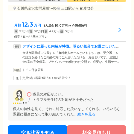
石川県金沢市問屋町1-48
三口駅
から 徒歩13分
12.3
月額
万円
(入居金
10.0
万円) + 介護保険料
家
5.1
万円
管
3.0
万円
食
4.2
万円
他
0
万円
2
個室 / 13m
/ 基本プラン
デザインに凝った内装が特徴。明るい気分でお過ごしいただ
けます
金沢市問屋町に位置する「有料老人ホームといやまち」は、要介護1～5
の認定を受けたご高齢の方にご入居いただける、お住まいです。居室は
全9室の完全個室。プライバシーの保たれた空間で、必要な、生活サービ
スを受けながらお過ごしいただけます。各居室の壁紙の一部にはアクセ
トイレ付き居室
ントとして、ターコイズブルーやライトグリーンといった鮮やかな色を
差し込みました。デザイナーズマンションのようなおしゃれな雰囲気の
定員9名
/
居室9室
/
2016年4月設立
/
中で、おくつろぎいただけます。また、リビングには、大きなカウンタ
ー付きのシステムキッチンを設置。ご入居者様にもご利用いただける設
備ですので、ご自身でお料理を楽しむこともできます。
職員の対応がよい。
トラブル発生時の対応が不十分だった
3.2
個人の特性を見て、それに対応した扱いをしてくれる。いろいろな
課題に親身になって取り組んでくれた...
続きを見る
空き状況を知る
料金見積もり