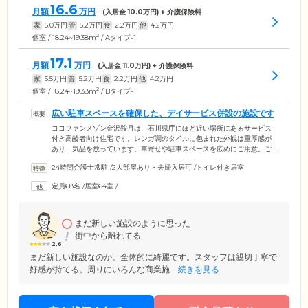
16.6
月額
万円
(入居金
10.0
万円) + 介護保険料
家
5.0
万円
管
5.2
万円
食
2.2
万円
他
4.2
万円
2
個室 / 18.24~19.38m
/ Aタイプ-1
17.1
月額
万円
(入居金
11.0
万円) + 介護保険料
家
5.5
万円
管
5.2
万円
食
2.2
万円
他
4.2
万円
2
個室 / 18.24~19.38m
/ Bタイプ-1
広い駐車スペースを確保した、デイサービス併設の施設です
ココファンメゾン金沢鞍月は、石川県庁にほど近い場所にあるサービス
付き高齢者向け住宅です。レンガ調のタイルに包まれた外観は重厚感が
あり、気品を放っています。車寄せや駐車スペースを広めにご用意。ご
家族様も気軽にご訪問いただけます。館内は天井が高く、明るい雰囲
24時間介護士常駐
/
2人部屋あり・夫婦入居可
/
トイレ付き居室
気。介護スタッフが24時間365日常駐し、ご入居者様への温かく思いやり
のあるケアに努めています。居室は、完全個室でプライバシーを確保。
定員68名
/
居室64室
/
トイレ・洗面台・エアコン・ナースコールを完備しています。ミニキッ
チンが付いていたり、ご夫婦でのご入居が可能なお部屋もございます。
まだ新しい施設のように思った
街中から離れてる
2.6
まだ新しい施設なのか、全体的に綺麗です。スタッフは親切丁寧で
好感が持てる。周りにいろんな商業施...
続きを見る