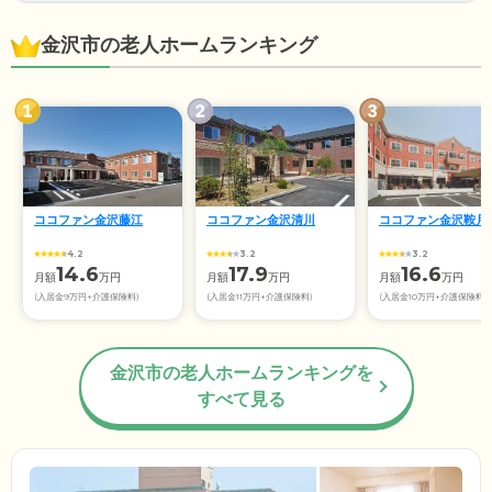
金沢市の老人ホームランキング
ココファン金沢藤江
ココファン金沢清川
ココファン金沢鞍月
4.2
3.2
3.2
14.6
17.9
16.6
月額
万円
月額
万円
月額
万円
(入居金9万円+介護保険料)
(入居金11万円+介護保険料)
(入居金10万円+介護保険料)
金沢市の老人ホームランキングを
すべて見る