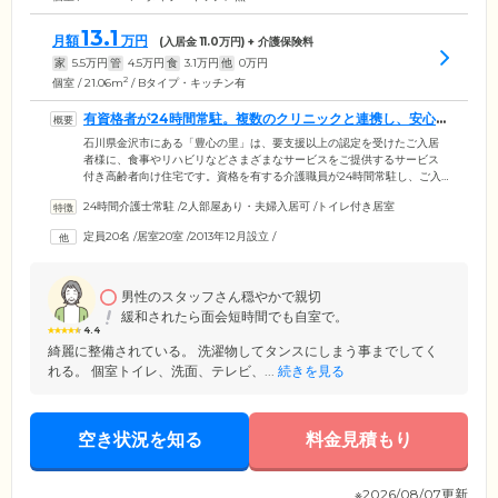
13.1
月額
万円
(入居金
11.0
万円) + 介護保険料
家
5.5
万円
管
4.5
万円
食
3.1
万円
他
0
万円
2
個室 / 21.06m
/ Bタイプ・キッチン有
有資格者が24時間常駐。複数のクリニックと連携し、安心
できる環境です
石川県金沢市にある「豊心の里」は、要支援以上の認定を受けたご入居
者様に、食事やリハビリなどさまざまなサービスをご提供するサービス
付き高齢者向け住宅です。資格を有する介護職員が24時間常駐し、ご入
居者様が安心して生活できるようにバイタルチェックやお薬の管理など
24時間介護士常駐
/
2人部屋あり・夫婦入居可
/
トイレ付き居室
のサポートを実施。夜間は2時間おきに館内を巡回し、緊急時には提携ク
リニックに連絡するなど素早く対応します。ご家族様や地域との連携の
定員20名
/
居室20室
/
2013年12月設立
/
もと、ご入居者様がいきいきとお過ごしいただける環境を目指しており
ます。短期入居も可能ですので、ぜひ一度ご相談ください。
男性のスタッフさん穏やかで親切
緩和されたら面会短時間でも自室で。
4.4
綺麗に整備されている。 洗濯物してタンスにしまう事までしてく
れる。 個室トイレ、洗面、テレビ、...
続きを見る
空き状況を知る
料金見積もり
※2026/08/07更新