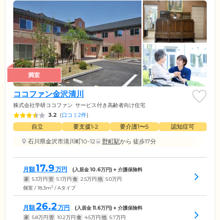
満室
ココファン金沢清川
株式会社学研ココファン
サービス付き高齢者向け住宅
3.2
(
口コミ2件
)
自立
要支援1•2
要介護1〜5
認知症可
石川県金沢市清川町10-12
野町駅
から 徒歩17分
17.9
月額
万円
(入居金
10.6
万円) + 介護保険料
家
5.3
万円
管
5.1
万円
食
2.5
万円
他
5.0
万円
2
個室 / 18.3m
/ Aタイプ
26.2
月額
万円
(入居金
11.6
万円) + 介護保険料
家
5.8
万円
管
10.2
万円
食
4.5
万円
他
5.7
万円