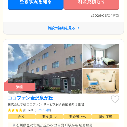
空き状況を知る
料金見積もり
※2026/06/04更新
施設の詳細を見る
満室
ココファン金沢泉が丘
株式会社学研ココファン
サービス付き高齢者向け住宅
3.9
(
口コミ3件
)
自立
要支援1•2
要介護1〜5
認知症可
石川県金沢市泉が丘2-6-53
野町駅
から 徒歩18分