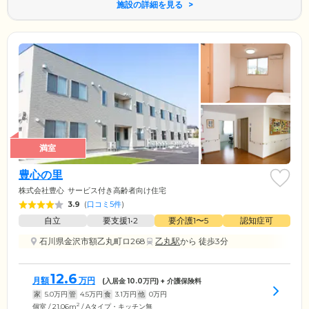
施設の詳細を見る
満室
豊心の里
株式会社豊心
サービス付き高齢者向け住宅
3.9
(
口コミ5件
)
自立
要支援1•2
要介護1〜5
認知症可
石川県金沢市額乙丸町ロ268
乙丸駅
から 徒歩3分
12.6
月額
万円
(入居金
10.0
万円) + 介護保険料
家
5.0
万円
管
4.5
万円
食
3.1
万円
他
0
万円
2
個室 / 21.06m
/ Aタイプ・キッチン無