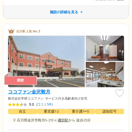
施設の詳細を見る
石川県 人気 No.3
満室
ココファン金沢鞍月
株式会社学研ココファン
サービス付き高齢者向け住宅
3.2
(
口コミ5件
)
自立
要支援1•2
要介護1〜5
認知症可
石川県金沢市鞍月5-219
磯部駅
から 徒歩25分