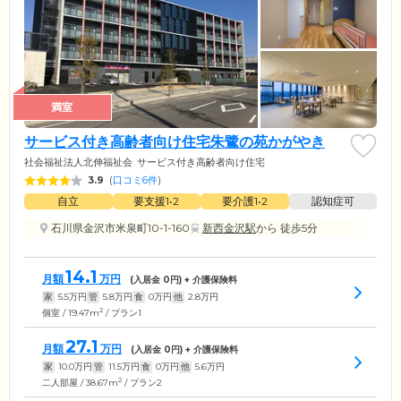
満室
サービス付き高齢者向け住宅朱鷺の苑かがやき
社会福祉法人北伸福祉会
サービス付き高齢者向け住宅
3.9
(
口コミ6件
)
自立
要支援1•2
要介護1•2
認知症可
石川県金沢市米泉町10-1-160
新西金沢駅
から 徒歩5分
14.1
月額
万円
(入居金
0
円) + 介護保険料
家
5.5
万円
管
5.8
万円
食
0
万円
他
2.8
万円
2
個室 / 19.47m
/ プラン1
27.1
月額
万円
(入居金
0
円) + 介護保険料
家
10.0
万円
管
11.5
万円
食
0
万円
他
5.6
万円
2
二人部屋 / 38.67m
/ プラン2