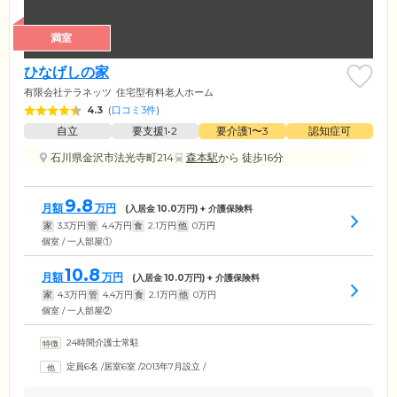
満室
ひなげしの家
有限会社テラネッツ
住宅型有料老人ホーム
4.3
(
口コミ3件
)
自立
要支援1•2
要介護1〜3
認知症可
石川県金沢市法光寺町214
森本駅
から 徒歩16分
9.8
月額
万円
(入居金
10.0
万円) + 介護保険料
家
3.3
万円
管
4.4
万円
食
2.1
万円
他
0
万円
個室 / 一人部屋①
10.8
月額
万円
(入居金
10.0
万円) + 介護保険料
家
4.3
万円
管
4.4
万円
食
2.1
万円
他
0
万円
個室 / 一人部屋②
24時間介護士常駐
定員6名
/
居室6室
/
2013年7月設立
/