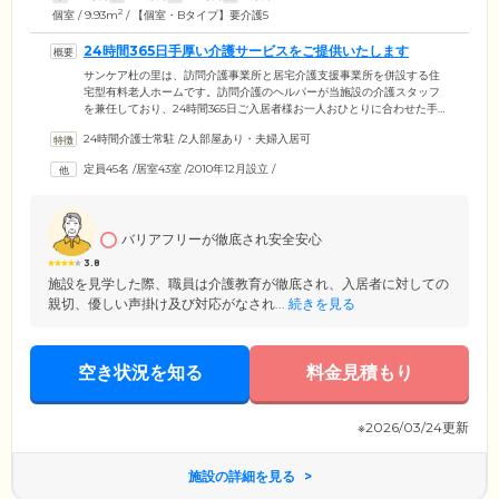
2
個室 / 9.93m
/ 【個室・Bタイプ】要介護5
24時間365日手厚い介護サービスをご提供いたします
サンケア杜の里は、訪問介護事業所と居宅介護支援事業所を併設する住
宅型有料老人ホームです。訪問介護のヘルパーが当施設の介護スタッフ
を兼任しており、24時間365日ご入居者様お一人おひとりに合わせた手厚
い介護をご提供いたします。ケアマネジャーも常にご入居者様のご様子
24時間介護士常駐
/
2人部屋あり・夫婦入居可
に気を配っており、ホームの専属スタッフも生活のお手伝いをいたしま
すので、お困りのことがあればお気軽にご相談ください。また当施設で
定員45名
/
居室43室
/
2010年12月設立
/
は日中は看護師も常駐。ご入居者様の日常の健康管理も安心してお任せ
いただけます。常時医療行為が必要な方は、訪問看護サービスや提携ク
リニックがサポートいたしますので、ぜひ一度ご相談ください。
バリアフリーが徹底され安全安心
3.8
施設を見学した際、職員は介護教育が徹底され、入居者に対しての
親切、優しい声掛け及び対応がなされ...
続きを見る
空き状況を知る
料金見積もり
※2026/03/24更新
施設の詳細を見る