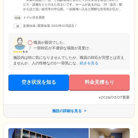
ビス・設備をととのえた住まいです。ホームがあるのは、JR「金沢」駅
からほど近い金沢市の中心部。一歩路地へ入ると閑静な住宅街が広が
る、利便性の高さと過ごしやすさの調和がとれたエリアです。館内には
トイレ付き居室
介護経験豊富なスタッフが24時間365日常駐し、ご入居者様の暮らしをサ
ポート。お食事どきのお声掛けや定期的な館内の巡回をとおして、みな
定員56名
/
居室56室
/
2012年12月設立
/
さまの体調や精神状態に異変がないか見守っています。そのほかにも、
健康・介護に関する疑問やお悩みが生じた際は、生活相談サービスを承
っています。
職員が親切でした。
一部対応が不適切な場面が見受け...
5.0
施設内は特に気になりませんでしたが、職員の対応が完璧とは言え
ませんか、人の性格なのか一部気にな...
続きを見る
空き状況を知る
料金見積もり
※2026/03/07更新
施設の詳細を見る