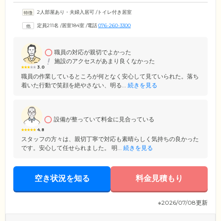
2人部屋あり・夫婦入居可
/
トイレ付き居室
定員211名
/
居室184室
/
電話
076-260-3300
職員の対応が親切でよかった
施設のアクセスがあまり良くなかった
3.0
職員の作業しているところが何となく安心して見ていられた。落ち
着いた行動で笑顔を絶やさない、明る...
続きを見る
設備が整っていて料金に見合っている
4.8
スタッフの方々は、親切丁寧で対応も素晴らしく気持ちの良かった
です。安心して任せられました。 明...
続きを見る
空き状況を知る
料金見積もり
※2026/07/08更新