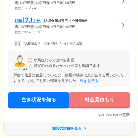
家
5.4
万円
管
5.0
万円
食
0
万円
他
5.8
万円
2
個室 / 18m
/ A1
17.1
月額
万円
(入居金
15.4
万円) + 介護保険料
家
7.6
万円
管
5.0
万円
食
0
万円
他
4.5
万円
2
個室 / 25.5m
/ B1
2人部屋あり・夫婦入居可
/
トイレ付き居室
サ高住ならではの自由度
満室のため見たかった部屋を確認できず
4.6
戸建て住居に独居している分、部屋の狭さに息が詰まる思いがした
ようで、少しでも広い部屋を見学した...
続きを見る
空き状況を知る
料金見積もり
※2026/05/08更新
施設の詳細を見る