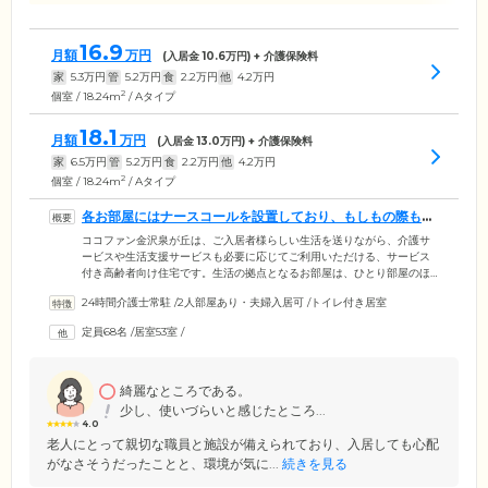
16.9
月額
万円
(入居金
10.6
万円) + 介護保険料
家
5.3
万円
管
5.2
万円
食
2.2
万円
他
4.2
万円
2
個室 / 18.24m
/ Aタイプ
18.1
月額
万円
(入居金
13.0
万円) + 介護保険料
家
6.5
万円
管
5.2
万円
食
2.2
万円
他
4.2
万円
2
個室 / 18.24m
/ Aタイプ
各お部屋にはナースコールを設置しており、もしもの際も安
心です
ココファン金沢泉が丘は、ご入居者様らしい生活を送りながら、介護サ
ービスや生活支援サービスも必要に応じてご利用いただける、サービス
付き高齢者向け住宅です。生活の拠点となるお部屋は、ひとり部屋のほ
か、ミニキッチン付きのふたり部屋もご用意。各お部屋にはナースコー
24時間介護士常駐
/
2人部屋あり・夫婦入居可
/
トイレ付き居室
ルを備えているため、24時間常駐するスタッフといつでも通話が可能で
す。また、敷地内には家庭菜園を設けており、季節ごとの植物をお楽し
定員68名
/
居室53室
/
みいただけます。月極め駐車場のご用意もありますので、マイカーをご
利用いただけます。周辺環境としては徒歩圏内に北陸病院、スーパー、
郵便局、銀行、図書館などがあり、生活にも便利です。
綺麗なところである。
少し、使いづらいと感じたところ...
4.0
老人にとって親切な職員と施設が備えられており、入居しても心配
がなさそうだったことと、環境が気に...
続きを見る