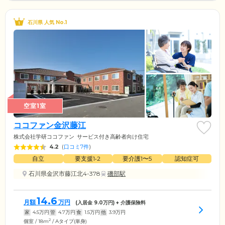
石川県 人気 No.1
空室1室
ココファン金沢藤江
株式会社学研ココファン
サービス付き高齢者向け住宅
4.2
(
口コミ7件
)
自立
要支援1•2
要介護1〜5
認知症可
石川県金沢市藤江北4-378
磯部駅
14.6
月額
万円
(入居金
9.0
万円) + 介護保険料
家
4.5
万円
管
4.7
万円
食
1.5
万円
他
3.9
万円
2
個室 / 18m
/ Aタイプ(単身)