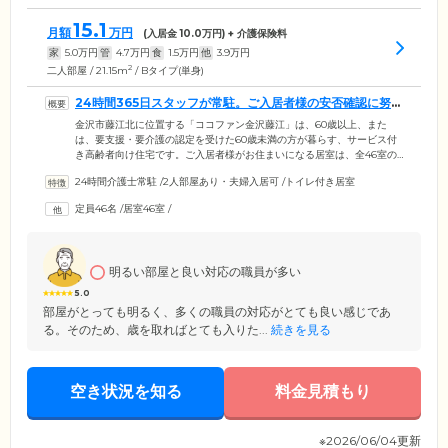
15.1
月額
万円
(入居金
10.0
万円) + 介護保険料
家
5.0
万円
管
4.7
万円
食
1.5
万円
他
3.9
万円
2
二人部屋 / 21.15m
/ Bタイプ(単身)
24時間365日スタッフが常駐。ご入居者様の安否確認に努め
ます
金沢市藤江北に位置する「ココファン金沢藤江」は、60歳以上、また
は、要支援・要介護の認定を受けた60歳未満の方が暮らす、サービス付
き高齢者向け住宅です。ご入居者様がお住まいになる居室は、全46室の
完全個室。プライバシーの保たれた空間で、必要な介護サービスを受け
24時間介護士常駐
/
2人部屋あり・夫婦入居可
/
トイレ付き居室
ながら生活を送れます。当ホームには、24時間365日スタッフが常駐。1
日に複数回ホーム内の巡回を実施し、ご入居のみなさまの安否確認に努
定員46名
/
居室46室
/
めています。さらに、各居室にはナースコールを完備しており、ボタン
ひとつでスタッフが、お部屋まで即座に駆けつけ対応。おひとりの時間
も安心してお過ごしください。
明るい部屋と良い対応の職員が多い
5.0
部屋がとっても明るく、多くの職員の対応がとても良い感じであ
る。そのため、歳を取ればとても入りた...
続きを見る
空き状況を知る
料金見積もり
※2026/06/04更新