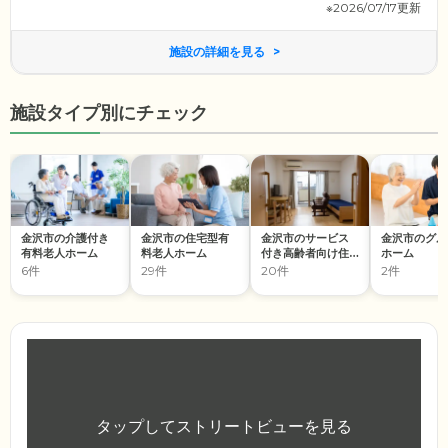
※2026/07/17更新
施設の詳細を見る
施設タイプ別にチェック
金沢市の介護付き
金沢市の住宅型有
金沢市のサービス
金沢市のグル
有料老人ホーム
料老人ホーム
付き高齢者向け住
ホーム
宅
6件
29件
20件
2件