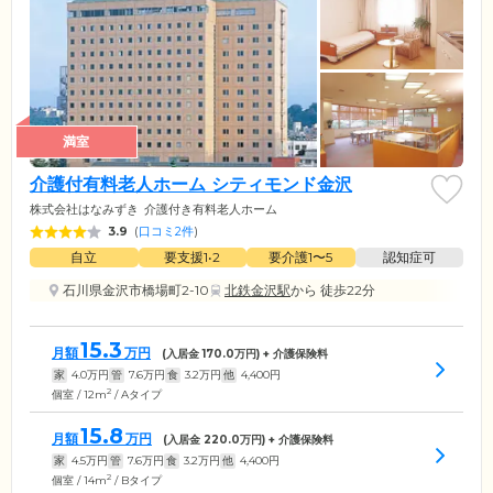
満室
介護付有料老人ホーム シティモンド金沢
株式会社はなみずき
介護付き有料老人ホーム
3.9
(
口コミ2件
)
自立
要支援1•2
要介護1〜5
認知症可
石川県金沢市橋場町2-10
北鉄金沢駅
から 徒歩22分
15.3
月額
万円
(入居金
170.0
万円) + 介護保険料
家
4.0
万円
管
7.6
万円
食
3.2
万円
他
4,400
円
2
個室 / 12m
/ Aタイプ
15.8
月額
万円
(入居金
220.0
万円) + 介護保険料
家
4.5
万円
管
7.6
万円
食
3.2
万円
他
4,400
円
2
個室 / 14m
/ Bタイプ