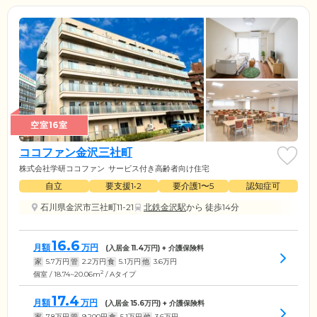
空室16室
ココファン金沢三社町
株式会社学研ココファン
サービス付き高齢者向け住宅
自立
要支援1•2
要介護1〜5
認知症可
石川県金沢市三社町11-21
北鉄金沢駅
から 徒歩14分
16.6
月額
万円
(入居金
11.4
万円) + 介護保険料
家
5.7
万円
管
2.2
万円
食
5.1
万円
他
3.6
万円
2
個室 / 18.74~20.06m
/ Aタイプ
17.4
月額
万円
(入居金
15.6
万円) + 介護保険料
家
7.8
万円
管
9,200
円
食
5.1
万円
他
3.6
万円