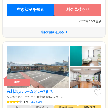
空き状況を知る
料金見積もり
※2026/05/19更新
施設の詳細を見る
満室
有料老人ホームといやまち
株式会社ケア・サンエス
住宅型有料老人ホーム
3.6
(
口コミ2件
)
自立
要支援1•2
要介護1〜5
認知症可