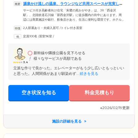
源泉かけ流しの温泉、ラウンジなど共用スペースが充実して
います
サービス付き高齢者向け住宅「朱鷺の苑かがやき」は、JR「西金沢
駅」、北陸鉄道石川線「新西金沢駅」に徒歩圏内の街中にあります。周
辺には商業施設や銀行、飲食店があり、生活に便利な環境です。ホテル
のような外見が特徴で、ラウンジやエントランスなど共用スペースが充
2人部屋あり・夫婦入居可
/
トイレ付き居室
実。ご家族様やご友人様も安心してお迎えできる環境です。一番の自慢
は、天然温泉を使用した大浴場。源泉かけ流しの温泉を檜を使った浴室
定員100名
/
居室96室
/
で満喫いただけます。泉質はナトリウム塩化物泉。湯ざめしにくく、殺
菌効果があり、外傷治癒の効能があるといわれています。おひとりでご
入浴されたい方には個浴もご用意しています。
新幹線や隣接公園を見下ろせる
様々なサービスが高額である
3.4
立派な作りで良かった。エレベーターがもう少し広いともっといい
と思った。人間関係があまり馴染めず...
続きを見る
空き状況を知る
料金見積もり
※2026/02/19更新
施設の詳細を見る