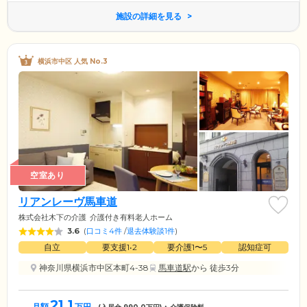
施設の詳細を見る
横浜市中区 人気 No.3
空室あり
リアンレーヴ馬車道
株式会社木下の介護
介護付き有料老人ホーム
3.6
(
口コミ4件
/
退去体験談1件
)
自立
要支援1•2
要介護1〜5
認知症可
神奈川県横浜市中区本町4-38
馬車道駅
から 徒歩3分
21.1
月額
万円