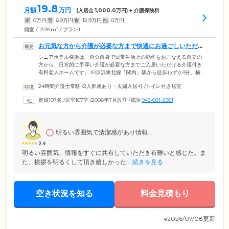
19.8
月額
万円
(入居金
1,000.0
万円) + 介護保険料
家
0
万円
管
6.9
万円
食
12.9
万円
他
0
万円
2
個室 / 13.94m
/ プラン1
お元気な方から介護が必要な方まで快適にお過ごしいただけ
ます
シニアホテル横浜は、自分自身で日常生活上の動作をおこなえる自立の
方から、日常的に手厚い介護が必要な方までご入居いただける介護付き
有料老人ホームです。JR京浜東北線「関内」駅から徒歩わずか3分、横浜
市営地下鉄ブルーライン「伊勢佐木長者町」駅から徒歩5分の利便性のよ
24時間介護士常駐
/
2人部屋あり・夫婦入居可
/
トイレ付き居室
さが特徴。ご面会に来られるご家族様やご友人様からも好評の立地で
す。お元気な方は便利なホテルに住まうような感覚で、日常的に介護が
定員107名
/
居室107室
/
2006年7月設立
/
電話
045-681-2951
必要な方は手厚いサポートのもと、安心して暮らしていただくことが可
能。介護スタッフが24時間365日体制で生活上のきめこまやかなサポート
をいたします。
明るい雰囲気で清潔感があり情報...
3.6
明るい雰囲気、情報をすぐに共有していただき有難いと感じた。ま
た、挨拶を明るくして頂き嬉しかった...
続きを見る
空き状況を知る
料金見積もり
※2026/07/08更新