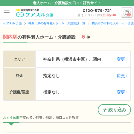
老人ホーム・介護施設の口コミ評判サイト
0120-579-721
掲載施設5万件超
0
受付 10:00〜19:00
土日祝OK
ケアスル 介護
神奈川県の有料老人ホーム・介護施設一覧
横浜市の有料老人ホーム・介護
6
関内駅
の
有料老人ホーム・介護施設
件
変更
神奈川県（横浜市中区）...
関内
エリア
指定なし
変更
料金
指定なし
変更
介護度/医療
絞り込み
おすすめ順
空室の多い順
安い順
高い順
口コミ件数順