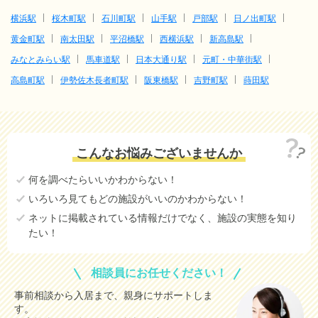
横浜駅
桜木町駅
石川町駅
山手駅
戸部駅
日ノ出町駅
黄金町駅
南太田駅
平沼橋駅
西横浜駅
新高島駅
みなとみらい駅
馬車道駅
日本大通り駅
元町・中華街駅
高島町駅
伊勢佐木長者町駅
阪東橋駅
吉野町駅
蒔田駅
こんなお悩みございませんか
何を調べたらいいかわからない！
いろいろ見てもどの施設がいいのかわからない！
ネットに掲載されている情報だけでなく、施設の実態を知り
たい！
相談員にお任せください！
事前相談から入居まで、親身にサポートしま
す。