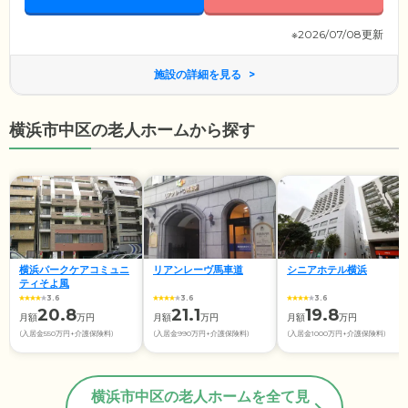
※2026/07/08更新
施設の詳細を見る
横浜市中区の老人ホームから探す
横浜パークケアコミュニ
リアンレーヴ馬車道
シニアホテル横浜
ティそよ風
3.6
3.6
3.6
20.8
21.1
19.8
月額
万円
月額
万円
月額
万円
(入居金550万円+介護保険料)
(入居金990万円+介護保険料)
(入居金1000万円+介護保険料)
横浜市中区の老人ホームを全て見