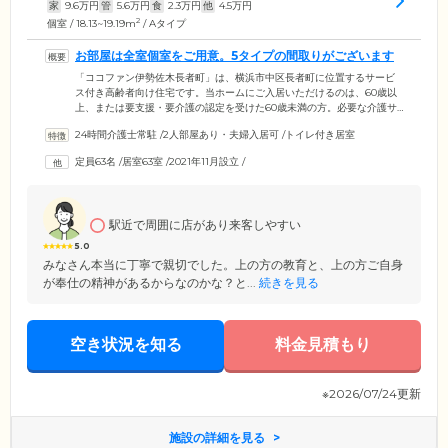
家
9.6
万円
管
5.6
万円
食
2.3
万円
他
4.5
万円
2
個室 / 18.13~19.19m
/ Aタイプ
お部屋は全室個室をご用意。5タイプの間取りがございます
「ココファン伊勢佐木長者町」は、横浜市中区長者町に位置するサービ
ス付き高齢者向け住宅です。当ホームにご入居いただけるのは、60歳以
上、または要支援・要介護の認定を受けた60歳未満の方。必要な介護サ
ービスを利用しながら、ご自分のペースで生活を送れます。ご入居のみ
24時間介護士常駐
/
2人部屋あり・夫婦入居可
/
トイレ付き居室
なさまが日々を過ごされる建物内は、完全バリアフリー設計を採用。段
差をなくし、各所に手すりを取り付けているので、歩行に不安を抱えた
定員63名
/
居室63室
/
2021年11月設立
/
ご入居者様も安全にご移動いただけます。また、お部屋は5タイプの個室
をご用意。おひとりで過ごしやすい1Rから、キッチン・浴室完備の過ご
しやすい1DKまで、ライフスタイルに合わせてお選びください。
駅近で周囲に店があり来客しやすい
5.0
みなさん本当に丁寧で親切でした。上の方の教育と、上の方ご自身
が奉仕の精神があるからなのかな？と...
続きを見る
空き状況を知る
料金見積もり
※2026/07/24更新
施設の詳細を見る