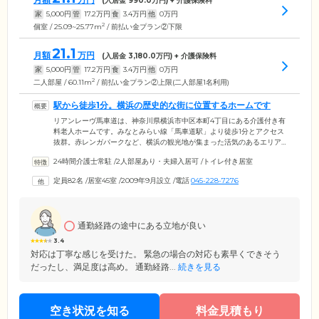
(入居金
990.0
万円) + 介護保険料
家
5,000
円
管
17.2
万円
食
3.4
万円
他
0
万円
2
個室 / 25.09~25.77m
/ 前払い金プラン②下限
21.1
月額
万円
(入居金
3,180.0
万円) + 介護保険料
家
5,000
円
管
17.2
万円
食
3.4
万円
他
0
万円
2
二人部屋 / 60.11m
/ 前払い金プラン②上限(二人部屋1名利用)
駅から徒歩1分。横浜の歴史的な街に位置するホームです
リアンレーヴ馬車道は、神奈川県横浜市中区本町4丁目にある介護付き有
料老人ホームです。みなとみらい線「馬車道駅」より徒歩1分とアクセス
抜群。赤レンガパークなど、横浜の観光地が集まった活気のあるエリア
です。歴史ある周辺の街並みに合った外観が特徴のホームは、石壁造り
24時間介護士常駐
/
2人部屋あり・夫婦入居可
/
トイレ付き居室
にアーチ型の窓を配したホテルのようなデザイン。地下1階、地上9階建
てのホームは、1階にクリニックを併設しています。2階が食堂・機能訓
定員82名
/
居室45室
/
2009年9月設立
/
電話
045-228-7276
練コーナー・浴室のあるフロアで、3階以上にご入居者様の個室があり、
ご夫婦やごきょうだいでのご入居が可能なお部屋もご用意。上下階の移
動には、階段のほか、2基のエレベーターをご利用いただけます。
通勤経路の途中にある立地が良い
3.4
対応は丁寧な感じを受けた。 緊急の場合の対応も素早くできそう
だったし、満足度は高め。 通勤経路...
続きを見る
空き状況を知る
料金見積もり