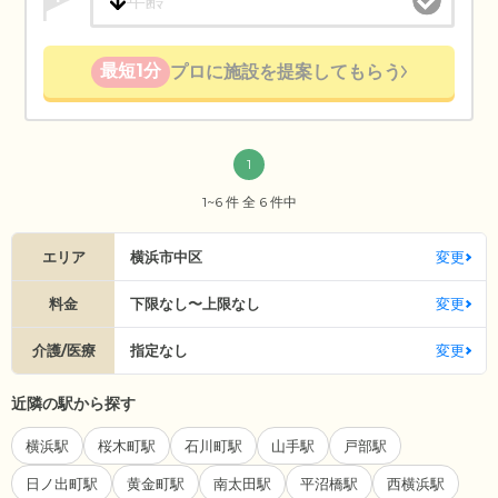
最短1分
プロに施設を提案してもらう
1
1~6 件 全 6 件中
エリア
横浜市中区
変更
料金
下限なし〜上限なし
変更
介護/医療
指定なし
変更
近隣の駅から探す
横浜駅
桜木町駅
石川町駅
山手駅
戸部駅
日ノ出町駅
黄金町駅
南太田駅
平沼橋駅
西横浜駅