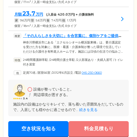
2
個室 / 17m
/ 入居一時金支払い方式 Aタイプ
23.7
月額
万円
(入居金
420.0
万円) + 介護保険料
家
9.6
万円
管
5.6
万円
食
7.4
万円
他
1.1
万円
2
個室 / 18m
/ 入居一時金支払い方式 Bタイプ
「その人らしさを大切に」を合言葉に、個別ケアをご提供し
ます
神奈川県横浜市にある「エクセルシオール横浜阪東橋」は、要介護認定
を受けた方を対象に、医療・看護・介護体制が整った環境で生活してい
ただける介護付き有料老人ホームです。施設には日頃の生活での悩みご
とを相談できる生活相談員や、長年介護に携わってきた介護スタッフが
24時間看護師常駐
/
24時間介護士常駐
/
2人部屋あり・夫婦入居可
/
トイレ
常駐。ご入居者様お一人おひとりの健康状態に合わせて、「その人らし
付き居室
さ」を尊重した個別ケアをご提供します。お部屋は広さ、間取りの異な
る3タイプをご用意。すべてのお部屋にケアコールを設置しておりますの
定員70名
/
居室66室
/
2012年6月設立
/
電話
045-250-0660
で、日中・夜間問わず緊急時にはすぐにスタッフにつながり、適切に対
応します。
設備が整っていること。
周辺環境が悪すぎる。
3.4
施設内の設備はかなりキレイで、落ち着いた雰囲気をだしているの
で、入居しても穏やかに過ごせるので...
続きを見る
空き状況を知る
料金見積もり