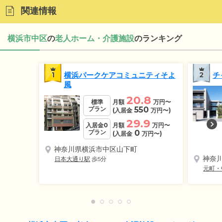
関連情報
横浜市中区
の
老人ホーム・介護施設
のランキング
1
横浜パークケアコミュニティそよ
2
チ
風
20.8
標準
月額
万円
〜
プラン
550
(入居金
万円
〜)
29.9
入居金0
月額
万円
〜
プラン
0
(入居金
万円
〜)
神奈川県横浜市中区山下町
神奈
日本大通り駅
歩5分
元町・