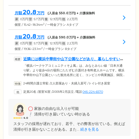
20.8
月額
万円
(入居金
550.0
万円) + 介護保険料
家
0
万円
管
5.7
万円
食
12.9
万円
他
2.2
万円
2
個室 / 15.42~18.34m
/ 一時金プラン Aタイプ
20.8
月額
万円
(入居金
590.0
万円) + 介護保険料
家
0
万円
管
5.7
万円
食
12.9
万円
他
2.2
万円
2
個室 / 19.36~23.1m
/ 一時金プラン Bタイプ
近隣には横浜中華街や山下公園などがあり、暮らしやすい環
境です
「横浜パークケアコミュニティそよ風」は、みなとみらい線「日本大通
り駅」より徒歩4分の場所にたたずむ介護付き有料老人ホームです。横浜
中華街や山下公園といった観光名所に近く、コンビニや商業施設、病院
などもあり、暮らしやすい環境が整っています。介護スタッフは24時間
24時間介護士常駐
/
2人部屋あり・夫婦入居可
/
トイレ付き居室
体制で常駐。お食事や掃除、入浴、排せつの介助など日常生活のサポー
トを行っています。また、日中は看護師が常駐。「西横浜国際総合病
定員20名
/
居室16室
/
2005年2月設立
/
電話
045-224-6570
院」といった協力医療機関との提携により、急な体調不良時も迅速に対
応いたしますので、ご安心ください。ご自宅のようにのんびりくつろぎ
ながら、サポートのある安心を、実感していただける住まいです。
家族の自由な出入りが可能
清掃が行き届いていない時がある
4.0
スタッフの採用が遅れており、若干、その弊害が出ている。例えば
清掃が行き届かないことがある。また...
続きを見る