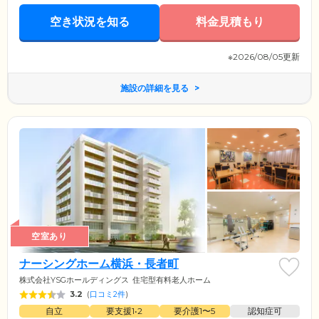
空き状況を知る
料金見積もり
※2026/08/05更新
施設の詳細を見る
空室あり
ナーシングホーム横浜・長者町
株式会社YSGホールディングス
住宅型有料老人ホーム
3.2
(
口コミ2件
)
自立
要支援1•2
要介護1〜5
認知症可