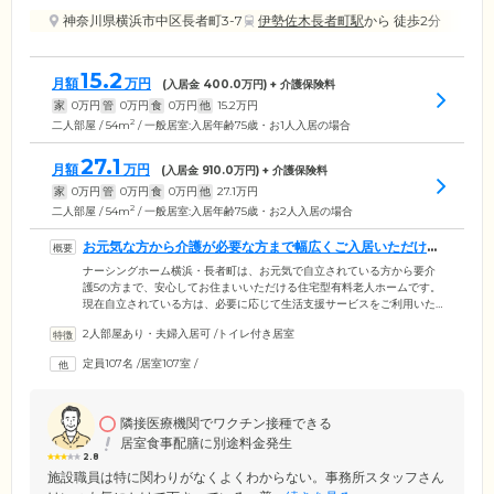
神奈川県横浜市中区長者町3-7
伊勢佐木長者町駅
から 徒歩2分
15.2
月額
万円
(入居金
400.0
万円) + 介護保険料
家
0
万円
管
0
万円
食
0
万円
他
15.2
万円
2
二人部屋 / 54m
/ 一般居室:入居年齢75歳・お1人入居の場合
27.1
月額
万円
(入居金
910.0
万円) + 介護保険料
家
0
万円
管
0
万円
食
0
万円
他
27.1
万円
2
二人部屋 / 54m
/ 一般居室:入居年齢75歳・お2人入居の場合
お元気な方から介護が必要な方まで幅広くご入居いただけま
す
ナーシングホーム横浜・長者町は、お元気で自立されている方から要介
護5の方まで、安心してお住まいいただける住宅型有料老人ホームです。
現在自立されている方は、必要に応じて生活支援サービスをご利用いた
だきながら、一般居室にて今までどおりの自由な生活をお楽しみくださ
2人部屋あり・夫婦入居可
/
トイレ付き居室
い。介護が必要な方も、訪問介護サービスをご利用になり、一般居室で
生活していただけます。将来、24時間の介護が必要になった際には、介
定員107名
/
居室107室
/
護居室に転居していただくことで、手厚い介護をご提供いたします。ま
た、1階にはクリニックと調剤薬局を併設しています。月に2回の往診の
ほか、緊急時にも対応しており、医療体制についても安心してお任せい
ただけます。
隣接医療機関でワクチン接種できる
居室食事配膳に別途料金発生
2.8
施設職員は特に関わりがなくよくわからない。事務所スタッフさん