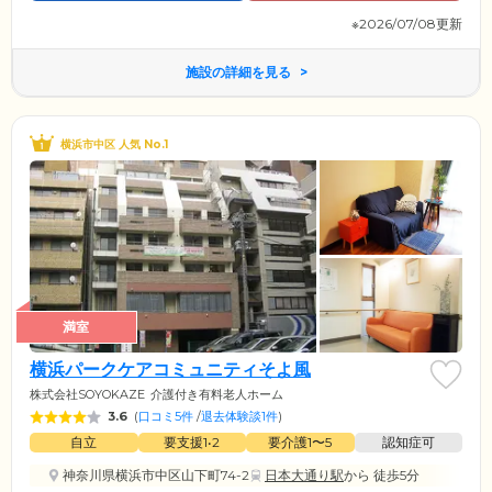
※2026/07/08更新
施設の詳細を見る
横浜市中区 人気 No.1
満室
横浜パークケアコミュニティそよ風
株式会社SOYOKAZE
介護付き有料老人ホーム
3.6
(
口コミ5件
/
退去体験談1件
)
自立
要支援1•2
要介護1〜5
認知症可
神奈川県横浜市中区山下町74-2
日本大通り駅
から 徒歩5分