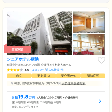
空室6室
シニアホテル横浜
有限会社湘南ふれあいの園
介護付き有料老人ホーム
3.6
(
口コミ2件
/
退去体験談1件
)
自立
要支援1•2
要介護1〜5
認知症可
神奈川県横浜市中区万代町2-3-3
伊勢佐木長者町駅
19.8
月額
万円
(入居金
1,200.0
万円) + 介護保険料
家
0
万円
管
6.9
万円
食
12.9
万円
他
0
万円
2
個室 / 13.94m
/ タイプ1