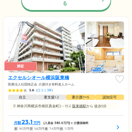
る
満室
エクセルシオール横浜阪東橋
医療法人社団純正会
介護付き有料老人ホーム
3.6
(
口コミ3件
)
自立
要支援1•2
要介護1〜5
認知症可
神奈川県横浜市南区真金町2－13
阪東橋駅
から 徒歩5分
23.1
月額
万円
(入居金
385.0
万円) + 介護保険料
家
9.0
万円
管
5.6
万円
食
7.4
万円
他
1.1
万円