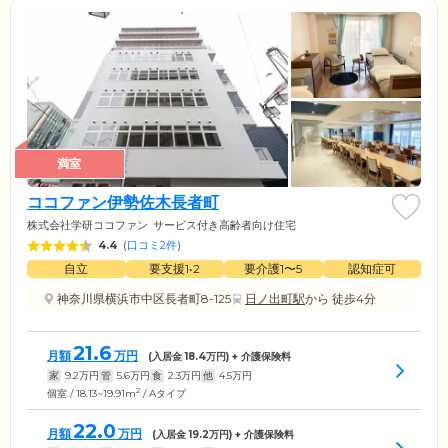
満室
ココファン伊勢佐木長者町
株式会社学研ココファン
サービス付き高齢者向け住宅
4.4
(
口コミ2件
)
自立
要支援1•2
要介護1〜5
認知症可
神奈川県横浜市中区長者町8-125
日ノ出町駅
から 徒歩4分
21.6
月額
万円
(入居金
18.4
万円) + 介護保険料
家
9.2
万円
管
5.6
万円
食
2.3
万円
他
4.5
万円
2
個室 / 18.13~19.91m
/ Aタイプ
22.0
月額
万円
(入居金
19.2
万円) + 介護保険料