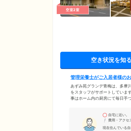
空室2室
空き状況を知
管理栄養士がご入居者様の
あずみ苑グランデ青梅は、多摩
をスタッフがサポートしています
事はホーム内の厨房にて毎日手
いるイベント食では、年越しそ
料理が並びます。お一人おひと
自宅に近い。
ペースト食などの個別対応も可
費用・アクセ
ので、お気軽にお申し付けくだ
現在住んでいる自