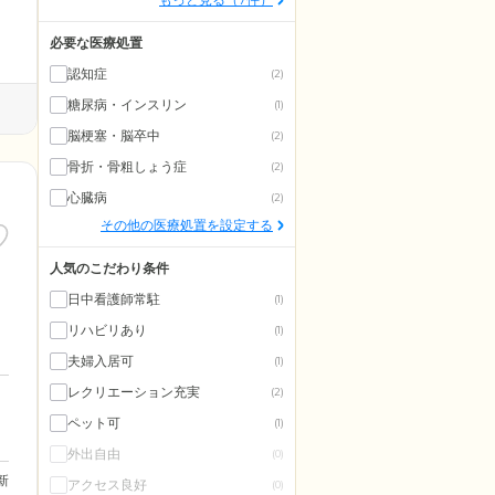
必要な医療処置
認知症
(2)
糖尿病・インスリン
(1)
脳梗塞・脳卒中
(2)
骨折・骨粗しょう症
(2)
心臓病
(2)
その他の医療処置を設定する
人気のこだわり条件
日中看護師常駐
(1)
リハビリあり
(1)
夫婦入居可
(1)
レクリエーション充実
(2)
ペット可
(1)
外出自由
(0)
更新
アクセス良好
(0)