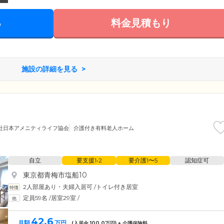
る
料金見積もり
施設の詳細を見る
社日本アメニティライフ協会
介護付き有料老人ホーム
自立
要支援1•2
要介護1〜5
認知症可
東京都青梅市塩船10
2人部屋あり・夫婦入居可
/
トイレ付き居室
定員59名
/
居室29室
/
42.6
月額
万円
(入居金
100.0
万円) + 介護保険料