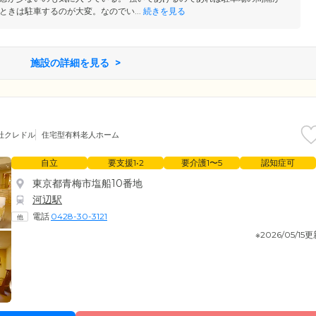
ときは駐車するのが大変。なのでい...
続きを見る
施設の詳細を見る
社クレドル
住宅型有料老人ホーム
自立
要支援1•2
要介護1〜5
認知症可
東京都青梅市塩船10番地
河辺駅
電話
0428-30-3121
※2026/05/15