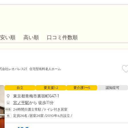
安い順
高い順
口コミ件数順
式会社レオパレス21
住宅型有料老人ホーム
自立
要支援1•2
要介護1〜5
認知症可
東京都青梅市裏宿町647-1
宮ノ平駅
から 徒歩11分
24時間介護士常駐
/
トイレ付き居室
定員26名
/
居室26室
/
2010年4月設立
/