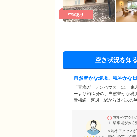
空室あり
空き状況を知
自然豊かな環境。穏やかな
「青梅ガーデンハウス」は、 東
ーより約10分の、自然豊かな場
青梅線「河辺」駅からはバスの
寺ツツジ園」「吹上しょうぶ公
ます。施設見学やご面会など、
立地やアクセ
のもと、穏やかな日常を過ごし
駐車場が狭く
立地やアクセスが
感や心配などの懸