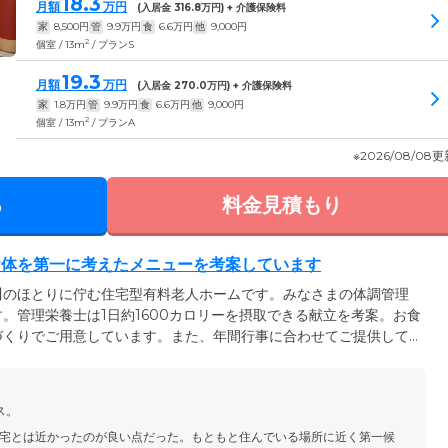
18.3
月額
万円
(入居金
316.8
万円) + 介護保険料
家
8,500
円
管
9.9
万円
食
6.6
万円
他
9,000
円
2
個室 / 13m
/ プランS
19.3
月額
万円
(入居金
270.0
万円) + 介護保険料
家
1.8
万円
管
9.9
万円
食
6.6
万円
他
9,000
円
2
個室 / 13m
/ プランA
※2026/08/08
る
料金見積もり
お体を第一に考えたメニューを考案しています
川のほとりに佇む住宅型有料老人ホームです。みなさまの体調管理
。管理栄養士は1日約1600カロリーを摂取できる献立を考案。お食
づくりでご用意しています。また、年間行事に合わせてご提供して
ばやクリスマスランチといった味だけでなく、見た目も華やかなお
りの体調に合わせて、お食事のサイズを一口大にしたり、刻み食、
能なほか、ごはんもお好みでやわらかめ、お粥などに変更できます
ス。
さい。
宅とは近かったのが良い点だった。もともと住んでいる場所に近く第一候