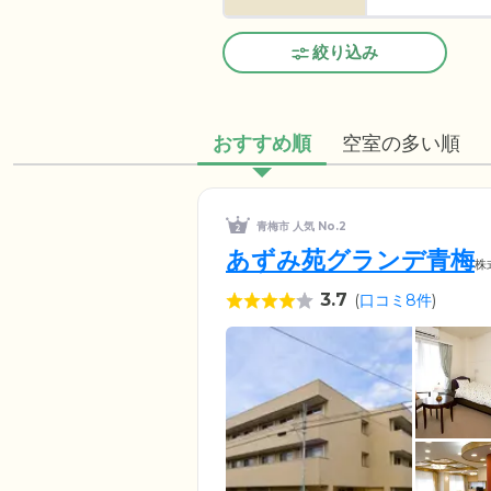
絞り込み
おすすめ順
空室の多い順
青梅市 人気 No.2
あずみ苑グランデ青梅
株
3.7
(
口コミ8件
)