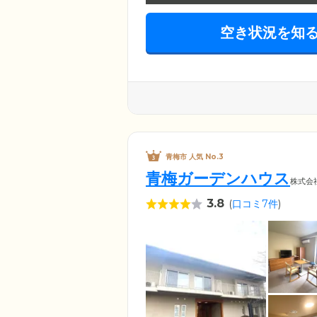
空き状況を知
青梅市 人気 No.3
青梅ガーデンハウス
株式会
3.8
(
口コミ7件
)