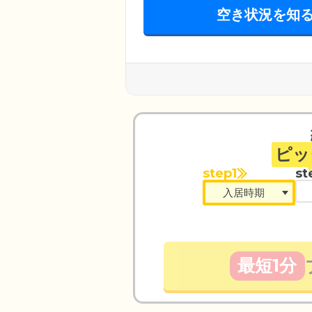
空き状況を知
ピッ
step1
st
最短1分