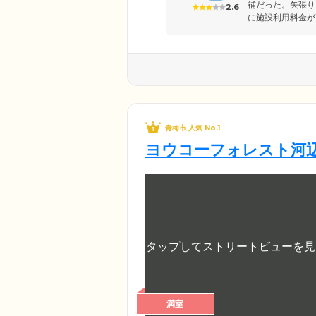
補だった。矢張り
2.6
に施設利用料金が
青梅市 人気 No.1
ヨウコーフォレスト河
満室