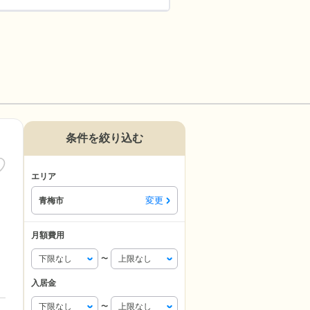
条件を絞り込む
エリア
変更
青梅市
月額費用
〜
入居金
〜