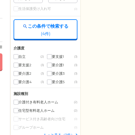
生活保護受け入れ可
(0)
この条件で検索する
(
4
件)
更新
介護度
自立
要支援1
(2)
(3)
要支援2
要介護1
(3)
(3)
要介護2
要介護3
(3)
(3)
要介護4
要介護5
(3)
(3)
施設種別
介護付き有料老人ホーム
(2)
住宅型有料老人ホーム
(2)
サービス付き高齢者向け住宅
(0)
グループホーム
(0)
もっと見る（7件）