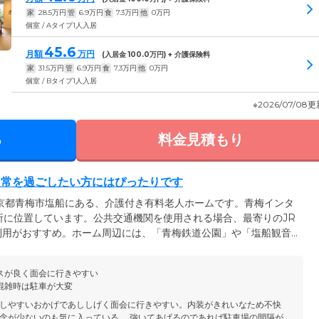
家
28.5
万円
管
6.9
万円
食
7.3
万円
他
0
万円
個室 / Aタイプ1人入居
45.6
月額
万円
(入居金
100.0
万円) + 介護保険料
家
31.5
万円
管
6.9
万円
食
7.3
万円
他
0
万円
個室 / Bタイプ1人入居
※2026/07/08
る
料金見積もり
日常を過ごしたい方にはぴったりです
京都青梅市塩船にある、介護付き有料老人ホームです。青梅インタ
所に位置しています。公共交通機関を使用される場合、最寄りのJR
利用がおすすめ。ホーム周辺には、「青梅鉄道公園」や「塩船観音
園」など、四季折々の豊かな自然を楽しめるスポットが点在してい
ぜひお気軽にお来訪ください。季節の風を感じられる恵まれた環境
スが良く面会に行きやすい
たい方にはぴったりな環境です。
混雑時は駐車が大変
しやすいおかげであししげく面会に行きやすい。内装がきれいなため不快
念が少ないのも気に入っている。 強いてあげるのであれば駐車場の間隔が