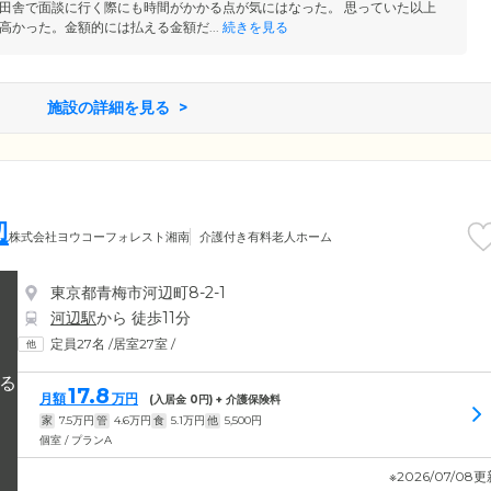
田舎で面談に行く際にも時間がかかる点が気にはなった。 思っていた以上
高かった。金額的には払える金額だ...
続きを見る
施設の詳細を見る
辺
株式会社ヨウコーフォレスト湘南
介護付き有料老人ホーム
東京都青梅市河辺町8-2-1
河辺駅
から 徒歩11分
定員27名
/
居室27室
/
17.8
月額
万円
(入居金
0
円) + 介護保険料
家
7.5
万円
管
4.6
万円
食
5.1
万円
他
5,500
円
個室 / プランA
※2026/07/08