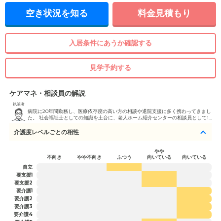
空き状況を知る
料金見積もり
入居条件にあうか確認する
見学予約する
ケアマネ・相談員の解説
執筆者
病院に20年間勤務し、医療依存度の高い方の相談や退院支援に多く携わってきまし
た。 社会福祉士としての知識を土台に、老人ホーム紹介センターの相談員として1
年半活動しています。 とにかく話を聞く姿勢を大切にし、どんな不安や迷いも否定
せずに受け止めます。 初対面でも話しやすいと感じていただけるよう、専門的な内
介護度レベルごとの相性
容も分かりやすく整理し、ご本人とご家族が納得できる住まい選びを丁寧にサポー
トします。
やや
不向き
やや不向き
ふつう
向いている
向いている
自立
要支援1
要支援2
要介護1
要介護2
要介護3
要介護4