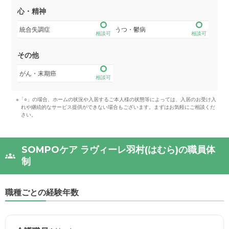
心・精神
統合失調症
うつ・鬱病
相談可
相談可
その他
がん・末期癌
相談可
※「○」の場合、ホームの状況や入居するご本人様の状態等によっては、入居のお受け入
れや継続的なサービス提供ができない場合もございます。まずはお気軽にご相談くだ
さい。
SOMPOケア ラヴィーレ羽村(はむら)の職員体
制
職種ごとの経験年数