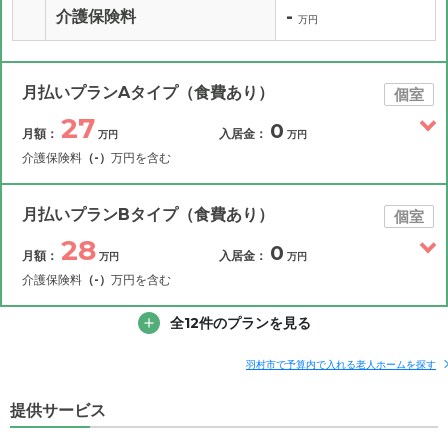
-
介護保険料
万円
月払いプランAタイプ（食費あり）
個室
27
0
月額：
入居金：
万円
万円
介護保険料
（-）
万円を含む
その他費用
月額費用
入居金
補足情報
月払いプランBタイプ（食費あり）
個室
28
0
月額：
入居金：
万円
万円
27
月額費用
?
万円
介護保険料
（-）
万円を含む
5.6
その他費用
家賃
全12件のプランを見る
月額費用
入居金
万円
補足情報
8.6
管理費
?
羽村市で予算内で入れる老人ホームを探す
万円
28
月額費用
?
万円
提供サービス
7.9
食費
?
万円
6.6
家賃
万円