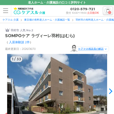
老人ホーム・介護施設の口コミ評判サイト
0120-579-721
掲載施設5万件超
0
受付 10:00〜19:00
土日祝OK
ケアスル 介護
東京都の有料老人ホーム・介護施設一覧
羽村市の有料老人ホーム・介護施
羽村市 人気 No.2
SOMPOケア ラヴィーレ羽村(はむら)
（
入居体験談
2
件
）
最終更新日：2026/06/10
ケアマネ相談員の解説
1
/
33
1
/
33