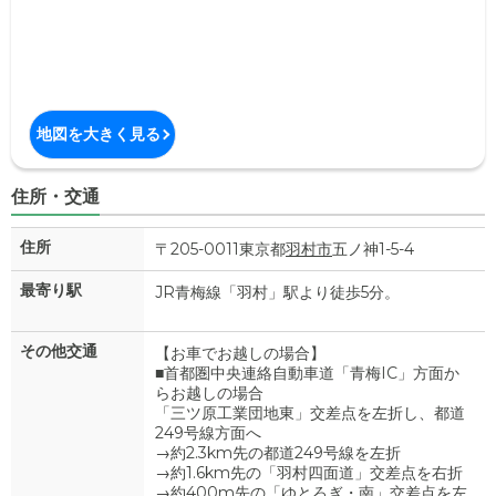
地図を大きく見る
住所・交通
住所
〒205-0011東京都
羽村市
五ノ神1-5-4
最寄り駅
JR青梅線「羽村」駅より徒歩5分。
その他交通
【お車でお越しの場合】
■首都圏中央連絡自動車道「青梅IC」方面か
らお越しの場合
「三ツ原工業団地東」交差点を左折し、都道
249号線方面へ
→約2.3km先の都道249号線を左折
→約1.6km先の「羽村四面道」交差点を右折
→約400m先の「ゆとろぎ・南」交差点を左