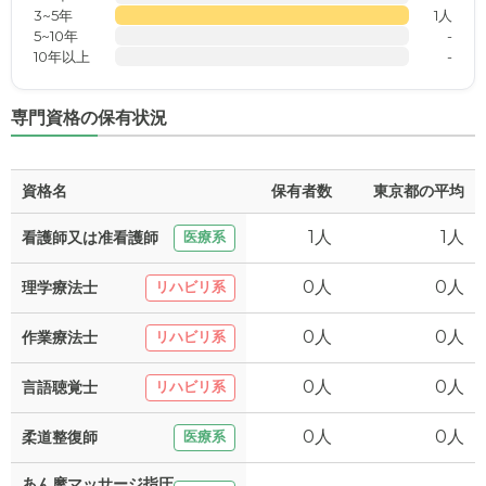
3~5年
1人
5~10年
-
10年以上
-
専門資格の保有状況
資格名
保有者数
東京都の平均
1人
1人
看護師又は准看護師
医療系
0人
0人
理学療法士
リハビリ系
0人
0人
作業療法士
リハビリ系
0人
0人
言語聴覚士
リハビリ系
0人
0人
柔道整復師
医療系
あん摩マッサージ指圧