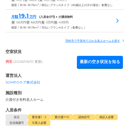
2
個室 / 18.18~18.78m
/ 前払いプランAタイプ（85歳以上の方の場合）食費なし
19.1
月額
万円
(入居金
0
円) + 介護保険料
家
5.6
万円
管
8.6
万円
食
0
万円
他
4.9
万円
2
個室 / 18.18~18.78m
/ 月払いプランAタイプ（食費なし）
羽村市で予算内で入れる老人ホームを探す
空室状況
最新の空き状況を知る
満室
(2026/06/10 更新)
運営法人
SOMPOケア株式会社
施設種別
介護付き有料老人ホーム
入居条件
自立
要支援1・2
要介護1〜5
認知症可
保証人必要
生活保護可
引受人必要