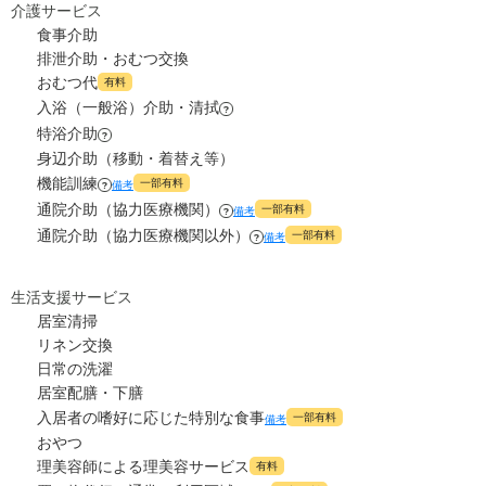
0
介護サービス
水道・光熱費
万円
食事介助
8.6
管理費
?
万円
排泄介助・おむつ交換
0
上乗せ介護費
?
万円
おむつ代
有料
7.9
食費
?
万円
入浴（一般浴）介助・清拭
4.9
?
その他
万円
特浴介助
?
0
水道・光熱費
万円
身辺介助（移動・着替え等）
-
介護保険料
万円
機能訓練
一部有料
備考
?
0
上乗せ介護費
?
万円
通院介助（協力医療機関）
一部有料
備考
?
通院介助（協力医療機関以外）
一部有料
備考
?
4.9
その他
万円
-
介護保険料
生活支援サービス
万円
居室清掃
リネン交換
日常の洗濯
居室配膳・下膳
入居者の嗜好に応じた特別な食事
一部有料
備考
おやつ
理美容師による理美容サービス
有料