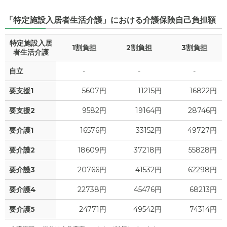
「特定施設入居者生活介護」における介護保険自己負担額
特定施設入居
1割負担
2割負担
3割負担
者生活介護
自立
-
-
-
要支援1
5607円
11215円
16822円
要支援2
9582円
19164円
28746円
要介護1
16576円
33152円
49727円
要介護2
18609円
37218円
55828円
要介護3
20766円
41532円
62298円
要介護4
22738円
45476円
68213円
要介護5
24771円
49542円
74314円