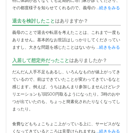
特に体調が悪くなくても定期的に専門家が診てくださり、
その都度様子を知らせてくれるので、義母の健康状態を把
...続きをみる
握できるのは非常にありがたいです。入居者に対しても、
退去を検討したこと
はありますか？
私たち家族が行った際も、スタッフの方の対応がまるで
「お客様扱い」のようにすごく丁寧です。長年入居してい
義母のことで退去や転居を考えたことは、これまで一度も
ても「何々様」という感じで、
ホテルに入っているような
ありません。基本的なお世話はしっかりしてくださってい
距離感
があるなと感じますね。
ますし、大きな問題を感じたことはないからです。
...続きをみる
すごく丁寧なんだけれど、アットホームというよりは「親
入居して想定外だったこと
はありましたか？
しくなりすぎない」ような。そういう感じが見受けられま
だんだん人手不足もあるし、いろんなものが値上がってき
す。これはもう合う合わないがあって、実際に入ってみな
ているので、前はできていたことが変わってきているなと
いとわからない部分ではありますが、きちんとした対応を
感じます。例えば、うちはあんまり参加しませんけどレク
求めている方には安心できる点だと思います。コロナ禍で
リエーションも1回500円取るようになったり。3時のおや
は、どこの施設も面会が難しかったと思います。こちらの
つが出ていたのも、ちょっと簡素化されたりなくなってし
施設でももちろん制限はありましたが、社会の状況に合わ
まったり。
せて段階的にルールを緩和してくださいました。
食費などもちょこちょこ上がっている上に、サービスがな
最初は予約制でアクリル板越しの面会から始まり、次に時
くなってきているところは見受けられますね。将来、自分
...続きをみる