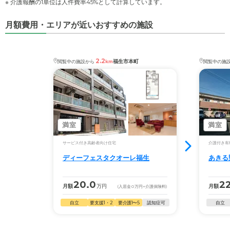
※ 介護報酬の1単位は人件費率45%として計算しています。
月額費用・エリアが近いおすすめの施設
2.2
福生市本町
閲覧中の施設から
km
閲覧中の施
満室
満室
サービス付き高齢者向け住宅
介護付き有
ディーフェスタクオーレ福生
あきる
20.0
22
月額
万円
月額
(入居金
0
万円
+介護保険料)
自立
要支援1・2
要介護1〜5
認知症可
自立