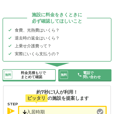
施設に料金をきくときに
必ず確認してほしいこと
食費、光熱費はいくら？
退去時の返金はいくら？
上乗せ介護費って？
実際にいくら支払うの？
料金見積もりで
電話で
無料
無料
まとめて確認
問い合わせ
約7秒に1人が利用！
ピッタリ
の施設を提案します
STEP
1