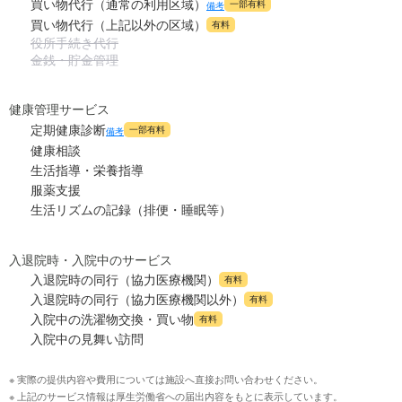
買い物代行（通常の利用区域）
一部有料
備考
買い物代行（上記以外の区域）
有料
役所手続き代行
金銭・貯金管理
健康管理サービス
定期健康診断
一部有料
備考
健康相談
生活指導・栄養指導
服薬支援
生活リズムの記録（排便・睡眠等）
入退院時・入院中のサービス
入退院時の同行（協力医療機関）
有料
入退院時の同行（協力医療機関以外）
有料
入院中の洗濯物交換・買い物
有料
入院中の見舞い訪問
※ 実際の提供内容や費用については施設へ直接お問い合わせください。
※ 上記のサービス情報は厚生労働省への届出内容をもとに表示しています。