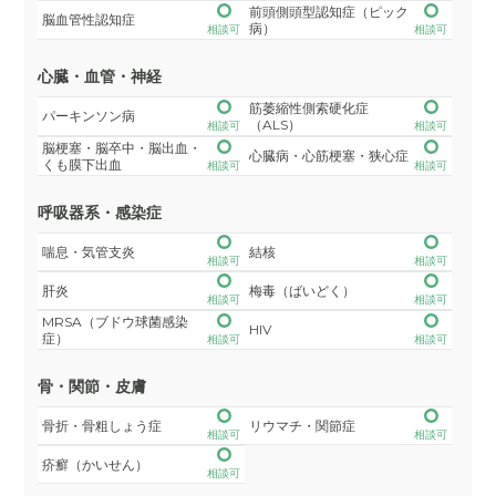
前頭側頭型認知症（ピック
脳血管性認知症
病）
相談可
相談可
心臓・血管・神経
筋萎縮性側索硬化症
パーキンソン病
（ALS）
相談可
相談可
脳梗塞・脳卒中・脳出血・
心臓病・心筋梗塞・狭心症
くも膜下出血
相談可
相談可
呼吸器系・感染症
喘息・気管支炎
結核
相談可
相談可
肝炎
梅毒（ばいどく）
相談可
相談可
MRSA（ブドウ球菌感染
HIV
症）
相談可
相談可
骨・関節・皮膚
骨折・骨粗しょう症
リウマチ・関節症
相談可
相談可
疥癬（かいせん）
相談可