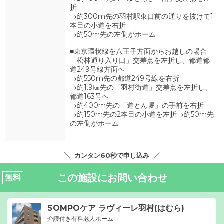
折
→約300m先の羽村駅東口前の通りを抜けて1
本目の小道を右折
→約50m先の左側がホーム
■東京環状線を八王子方面からお越しの場合
「松林通り入り口」交差点を左折し、都道都
道249号線方面へ
→約550m先の都道249号線を右折
→約1.9㎞先の「羽村街道」交差点を左折し、
都道163号へ
→約400m先の「道とん堀」の手前を右折
→約150m先の2本目の小道を左折→約50m先
の左側がホーム
カンタン60秒で申し込み
この施設にお問い合わせ
無料
SOMPOケア ラヴィーレ羽村(はむら)
介護付き有料老人ホーム