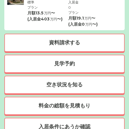
標準
入居金
プラン
0
月額
13.5
〜
プラン
万円
月額
19.1
〜
万円
(入居金
403
〜)
万円
(入居金
0
〜)
万円
資料請求する
見学予約
空き状況を知る
料金の総額を見積もり
入居条件にあうか確認