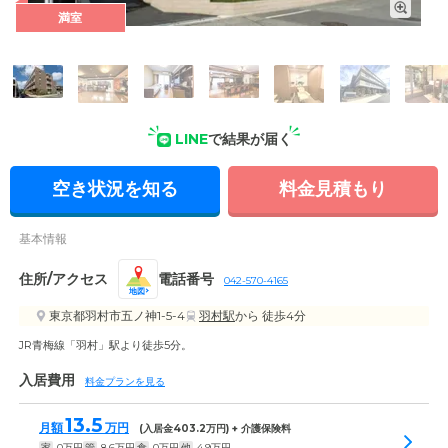
満室
外観: 青梅線「羽村」駅から徒歩5分の介護付き有料老人ホーム
です。駅前にはスーパーなどもあり生活に便利な環境です。
LINE
で結果が届く
空き状況を知る
料金見積もり
基本情報
住所/アクセス
電話番号
042-570-4165
地図
東京都羽村市五ノ神1-5-4
羽村駅
から 徒歩4分
JR青梅線「羽村」駅より徒歩5分。
入居費用
料金プランを見る
13.5
月額
万円
(入居金
403.2
万円) + 介護保険料
家
0
万円
管
8.6
万円
食
0
万円
他
4.9
万円