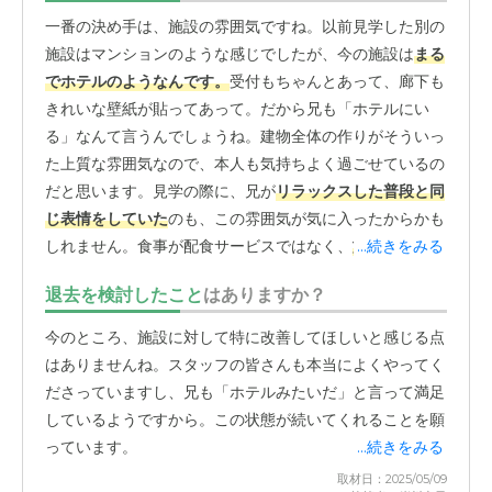
一番の決め手は、施設の雰囲気ですね。以前見学した別の
施設はマンションのような感じでしたが、今の施設は
まる
でホテルのようなんです。
受付もちゃんとあって、廊下も
きれいな壁紙が貼ってあって。だから兄も「ホテルにい
る」なんて言うんでしょうね。建物全体の作りがそういっ
た上質な雰囲気なので、本人も気持ちよく過ごせているの
だと思います。見学の際に、兄が
リラックスした普段と同
じ表情をしていた
のも、この雰囲気が気に入ったからかも
しれません。食事が配食サービスではなく、
施設内の厨房
...続きをみる
でちゃんと作られている点
も良かったです。ただ温めるだ
退去を検討したこと
はありますか？
けじゃなくて、そこで調理された温かいものが提供される
のは、やはり嬉しいですよね。毎月の報告で送られてくる
今のところ、施設に対して特に改善してほしいと感じる点
写真でも、美味しそうな食事を前にした兄の姿を見ると安
はありませんね。スタッフの皆さんも本当によくやってく
心します。玄関には受付の方がいらっしゃって、しっかり
ださっていますし、兄も「ホテルみたいだ」と言って満足
と出入りを管理されているのでセキュリティ面でも安心で
しているようですから。この状態が続いてくれることを願
す。以前、兄は友人トラブルがあったのですが、その友人
っています。
...続きをみる
が面会に来た際、施設の方がきちんと私に連絡をくれて、
取材日：2025/05/09