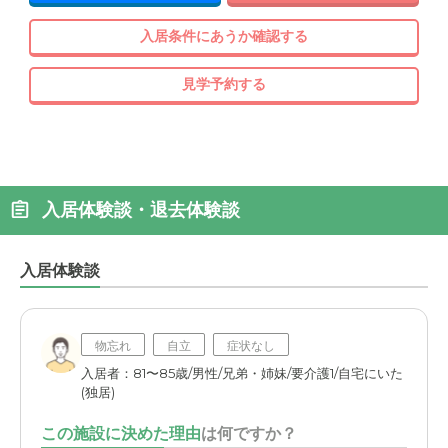
入居条件にあうか確認する
見学予約する
入居体験談・退去体験談
入居体験談
物忘れ
自立
症状なし
入居者：81〜85歳/男性/兄弟・姉妹/要介護1/自宅にいた
(独居)
この施設に決めた理由
は何ですか？