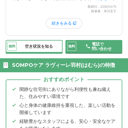
間を区切ってお部屋での面会が可能になり、そして今では
が実際に入った時も、最初のつもりと違って時代の流れで
取材日：2026/04/15
予約も時間制限もなく、自由に行き来できる
ようになって
執筆者：岸川京子
そうなっていく可能性はあるんだろうな、と自分事として
います。
見ています。
続きをみる
施設の周りは自然があるところなので、家族が一緒であれ
ば、気分転換に外の空気を吸いに行くこともできます。先
日も、近くまでお花見に行きました。やっぱり近くの施設
電話で
空き状況を知る
無料
無料
問い合わせ
を選んだので、こうして様子を見に行けるのは良かったな
と思っています。
SOMPOケア ラヴィーレ羽村(はむら)の特徴
おすすめポイント
閑静な住宅街にありながら利便性も兼ね備え
た、住みやすい環境です
心と身体の健康維持を重視した、楽しい活動を
開催しています
経験豊かなスタッフによる、安心・安全なケア