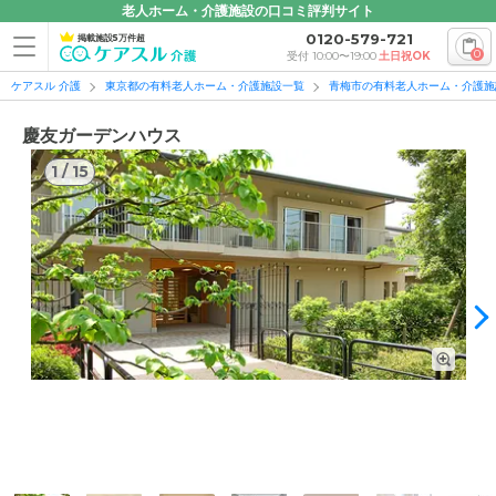
老人ホーム・介護施設の口コミ評判サイト
0120-579-721
掲載施設5万件超
0
受付 10:00〜19:00
土日祝OK
ケアスル 介護
東京都の有料老人ホーム・介護施設一覧
青梅市の有料老人ホーム・介護施
慶友ガーデンハウス
1
/
15
1
/
15