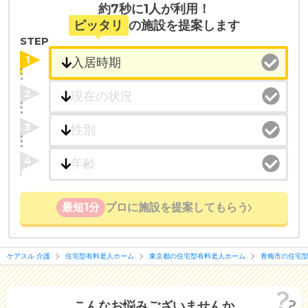
約7秒に1人が利用！
ピッタリ
の施設を提案します
STEP
1
2
3
4
最短1分
プロに施設を提案してもらう
ケアスル 介護
住宅型有料老人ホーム
東京都の住宅型有料老人ホーム
青梅市の住宅
こんなお悩みございませんか