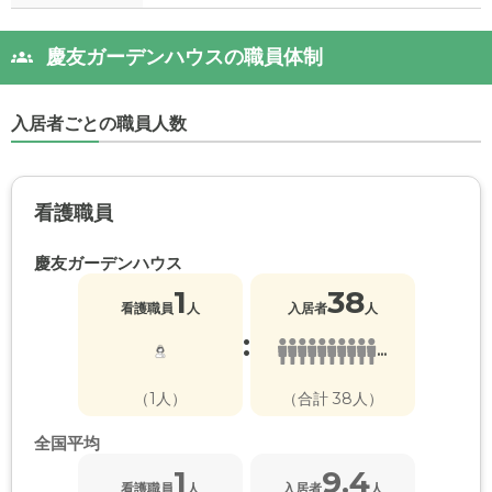
慶友ガーデンハウスの職員体制
入居者ごとの職員人数
看護職員
慶友ガーデンハウス
1
38
看護職員
人
入居者
人
:
...
（1人）
（合計 38人）
全国平均
1
9.4
看護職員
人
入居者
人