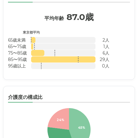
87.0歳
平均年齢
東京都平均
65歳未満
2人
65〜75歳
1人
75〜85歳
6人
85〜95歳
29人
95歳以上
0人
介護度の構成比
24%
45%