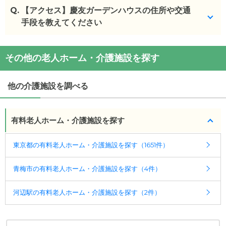
Q.
【アクセス】慶友ガーデンハウスの住所や交通
手段を教えてください
慶友ガーデンハウス
の
交通アクセス
その他の老人ホーム・介護施設を探す
・
住所：
東京都
青梅市
塩船10番地
・
最寄り駅：
他の介護施設を調べる
慶友ガーデンハウス
の
交通アクセス
・JR青梅線「河辺駅」より2.7km 徒歩約28分 西
東京バス「塩船観音入口」下車約14分
有料老人ホーム・介護施設を探す
東京都の有料老人ホーム・介護施設を探す（1651件）
青梅市の有料老人ホーム・介護施設を探す（4件）
河辺駅の有料老人ホーム・介護施設を探す（2件）