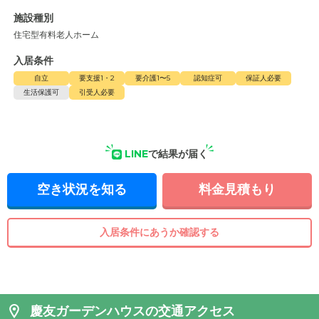
施設種別
住宅型有料老人ホーム
入居条件
自立
要支援1・2
要介護1〜5
認知症可
保証人必要
生活保護可
引受人必要
LINE
で結果が届く
空き状況を知る
料金見積もり
入居条件にあうか確認する
慶友ガーデンハウスの交通アクセス