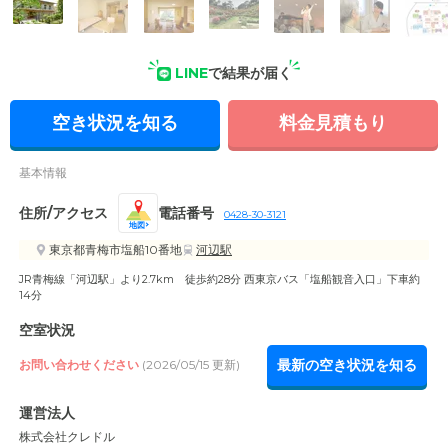
外観の写真
LINE
で結果が届く
空き状況を知る
料金見積もり
基本情報
住所/アクセス
電話番号
0428-30-3121
地図
東京都青梅市塩船10番地
河辺駅
JR青梅線「河辺駅」より2.7km 徒歩約28分 西東京バス「塩船観音入口」下車約
14分
空室状況
最新の空き状況を知る
お問い合わせください
(2026/05/15 更新)
運営法人
株式会社クレドル