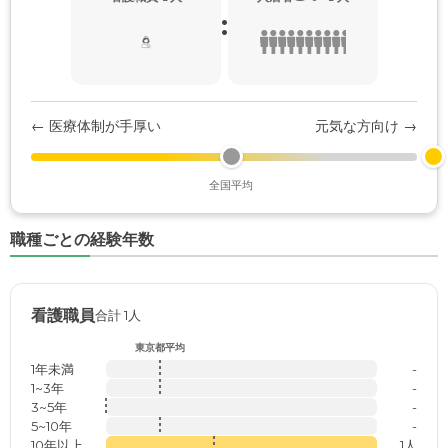
:
← 医療体制が手厚い
元気な方向け →
全国平均
職種ごとの経験年数
看護職員
合計 1人
東京都平均
1年未満
-
1~3年
-
3~5年
-
5~10年
-
10年以上
1人