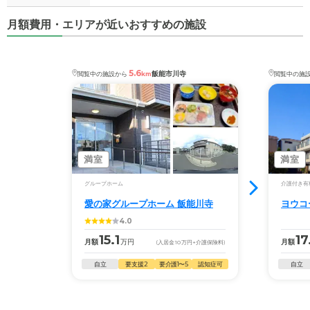
月額費用・エリアが近いおすすめの施設
5.6
飯能市川寺
閲覧中の施設から
km
閲覧中の施
満室
満室
グループホーム
介護付き有
愛の家グループホーム 飯能川寺
ヨウコ
4.0
15.1
17
月額
万円
月額
(入居金
10
万円
+介護保険料)
自立
要支援2
要介護1〜5
認知症可
自立