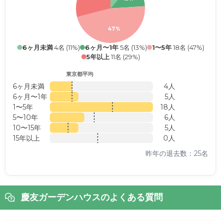
47%
6ヶ月未満
4名 (11%)
6ヶ月〜1年
5名 (13%)
1〜5年
18名 (47%)
5年以上
11名 (29%)
東京都平均
6ヶ月未満
4人
6ヶ月〜1年
5人
1〜5年
18人
5〜10年
6人
10〜15年
5人
15年以上
0人
昨年の退去数：25名
慶友ガーデンハウスのよくある質問