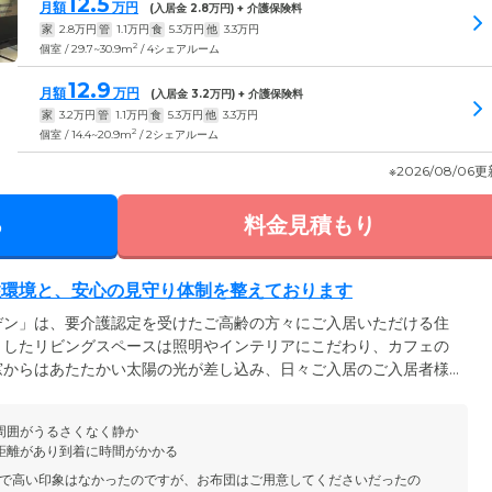
12.5
月額
万円
(入居金
2.8
万円) + 介護保険料
家
2.8
万円
管
1.1
万円
食
5.3
万円
他
3.3
万円
2
個室 / 29.7~30.9m
/ 4シェアルーム
12.9
月額
万円
(入居金
3.2
万円) + 介護保険料
家
3.2
万円
管
1.1
万円
食
5.3
万円
他
3.3
万円
2
個室 / 14.4~20.9m
/ 2シェアルーム
※2026/08/06
る
料金見積もり
住環境と、安心の見守り体制を整えております
デン」は、要介護認定を受けたご高齢の方々にご入居いただける住
としたリビングスペースは照明やインテリアにこだわり、カフェの
窓からはあたたかい太陽の光が差し込み、日々ご入居のご入居者様
っております。お部屋はご夫婦でも快適にお過ごしいただける相部
部屋にはエアコンやクローゼット、デスク、テレビなどを完備して
周囲がうるさくなく静か
お呼び出しがあれば、24時間常駐するスタッフがすぐにお部屋ま
距離があり到着に時間がかかる
制です。
で高い印象はなかったのですが、お布団はご用意してくださいだったの