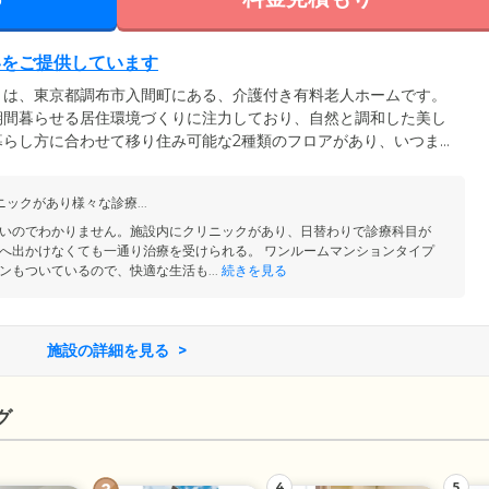
いをご提供しています
」は、東京都調布市入間町にある、介護付き有料老人ホームです。
期間暮らせる居住環境づくりに注力しており、自然と調和した美し
暮らし方に合わせて移り住み可能な2種類のフロアがあり、いつまで
ています。これは、ご入居者様の身体状況やライフスタイルといっ
ご提供するために重要な要素。成城の街と自然が調和する安らぎの
ックがあり様々な診療...
ひとりに寄り添ったきめ細やかな支援を行っています。
いのでわかりません。施設内にクリニックがあり、日替わりで診療科目が
へ出かけなくても一通り治療を受けられる。 ワンルームマンションタイプ
ンもついているので、快適な生活も...
続きを見る
施設の詳細を見る
グ
4
5