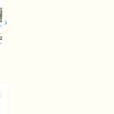
リーゼ調布
3.8
20.6
万円
金0万円+介護保険料)