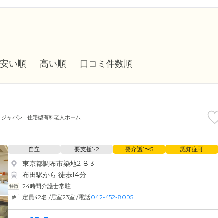
安い順
高い順
口コミ件数順
・ジャパン
住宅型有料老人ホーム
自立
要支援1•2
要介護1〜5
認知症可
東京都調布市染地2-8-3
布田駅
から 徒歩14分
24時間介護士常駐
定員42名
/
居室23室
/
電話
042-452-8005