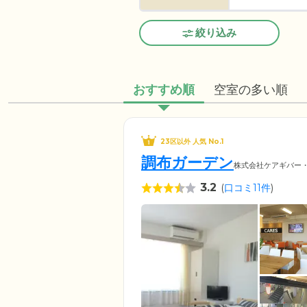
絞り込み
おすすめ順
空室の多い順
23区以外 人気 No.1
調布ガーデン
株式会社ケアギバー
3.2
(
口コミ11件
)