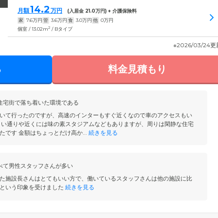
14.2
月額
万円
(入居金
21.0
万円) + 介護保険料
家
7.6
万円
管
3.6
万円
食
3.0
万円
他
0
万円
2
個室 / 13.02m
/ Bタイプ
※2026/03/24
る
料金見積もり
住宅街で落ち着いた環境である
いて行ったのですが、高速のインターもすぐ近くなので車のアクセスもい
きい通りや近くには味の素スタジアムなどもありますが、周りは閑静な住宅
です 金額はちょっとだけ高か...
続きを見る
べて男性スタッフさんが多い
た施設長さんはとてもいい方で、働いているスタッフさんは他の施設に比
なという印象を受けました
続きを見る