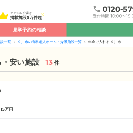
0120-57
ケアスル 介護は
受付時間 10:00〜19:
掲載施設5万件超
見学予約の相談
施設一覧
立川市の有料老人ホーム・介護施設一覧
年金で入れる 立川市
る・安い施設
13
件
）
15万円