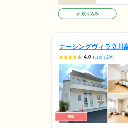
絞り込み
ナーシングヴィラ立川高
4.0
(
口コミ2件
)
満室