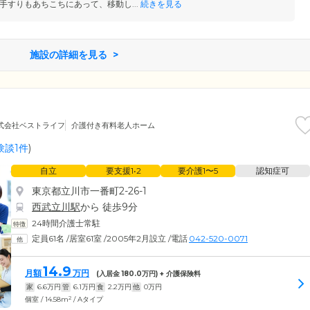
手すりもあちこちにあって、移動し...
続きを見る
施設の詳細を見る
式会社ベストライフ
介護付き有料老人ホーム
験談1件
)
自立
要支援1•2
要介護1〜5
認知症可
東京都立川市一番町2-26-1
西武立川駅
から 徒歩9分
24時間介護士常駐
定員61名
/
居室61室
/
2005年2月設立
/
電話
042-520-0071
14.9
月額
万円
(入居金
180.0
万円) + 介護保険料
家
6.6
万円
管
6.1
万円
食
2.2
万円
他
0
万円
2
個室 / 14.58m
/ Aタイプ