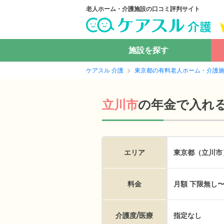
老人ホーム・介護施設の口コミ評判サイト
施設を探す
ケアスル 介護
東京都の有料老人ホーム・介護
の
年金で入れ
立川市
エリア
東京都（立川市
料金
月額 下限無し〜
介護度/医療
指定なし