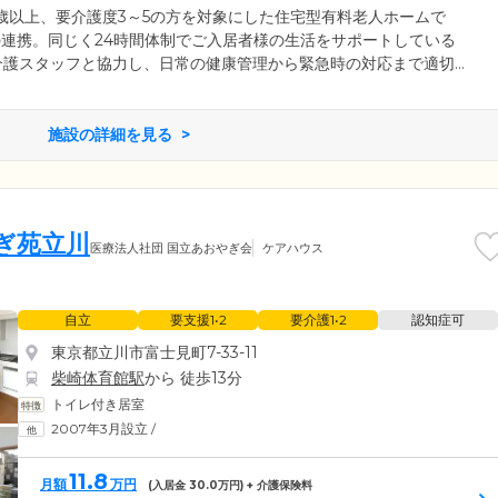
5歳以上、要介護度3～5の方を対象にした住宅型有料老人ホームで
との連携。同じく24時間体制でご入居者様の生活をサポートしている
介護スタッフと協力し、日常の健康管理から緊急時の対応まで適切
くお部屋も含め、施設内はバリアフリー仕様。車いすでの移動やご
ッフは、安否確認や生活相談サービスのほか、ご入居者様の家事負
備やお部屋の清掃などを実施。快適にお過ごしいただくために何を
施設の詳細を見る
しています。
ぎ苑立川
医療法人社団 国立あおやぎ会
ケアハウス
自立
要支援1•2
要介護1•2
認知症可
東京都立川市富士見町7-33-11
柴崎体育館駅
から 徒歩13分
トイレ付き居室
2007年3月設立
/
11.8
月額
万円
(入居金
30.0
万円) + 介護保険料