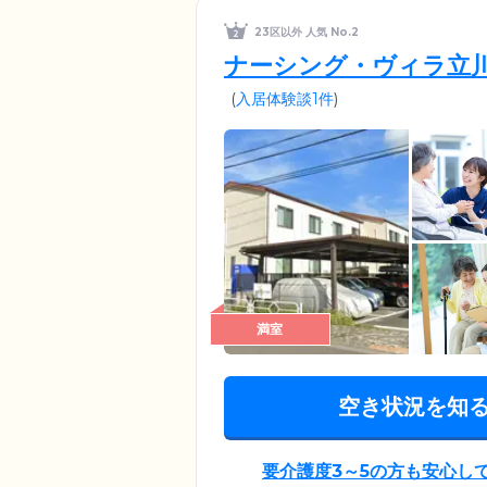
23区以外 人気 No.2
ナーシング・ヴィラ立
(
入居体験談1件
)
満室
空き状況を知
要介護度3～5の方も安心し