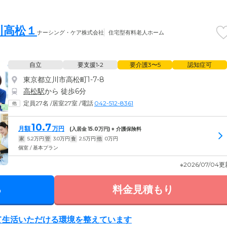
川高松１
ナーシング・ケア株式会社
住宅型有料老人ホーム
自立
要支援1•2
要介護3〜5
認知症可
東京都立川市高松町1-7-8
高松駅
から 徒歩6分
定員27名
/
居室27室
/
電話
042-512-8361
10.7
月額
万円
(入居金
15.0
万円) + 介護保険料
家
5.2
万円
管
3.0
万円
食
2.5
万円
他
0
万円
個室 / 基本プラン
※2026/07/04
る
料金見積もり
て生活いただける環境を整えています