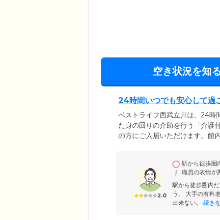
空き状況を知
24時間いつでも安心して過
ベストライフ西武立川は、24時
た身の回りの介助を行う「介護
の方にご入居いただけます。館
ひとりでくつろげる個室をご用
を気にせずご自分のペースでご
駅から徒歩圏
う、お部屋には緊急通報コール
職員の表情が
をお呼び出しください。
駅から徒歩圏内だ
う。 大手の有料
2.0
出来ない。
続き