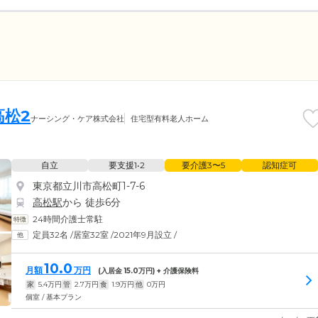
松2
ナーシング・ケア株式会社
住宅型有料老人ホーム
自立
要支援1•2
要介護3〜5
認知症可
東京都立川市高松町1-7-6
高松駅
から 徒歩6分
24時間介護士常駐
定員32名
/
居室32室
/
2021年9月設立
/
10.0
月額
万円
(入居金
15.0
万円) + 介護保険料
家
5.4
万円
管
2.7
万円
食
1.9
万円
他
0
万円
個室 / 基本プラン