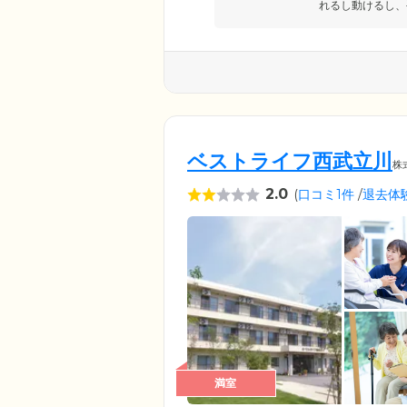
れるし動けるし、
ベストライフ西武立川
株
2.0
(
口コミ1件
/
退去体
満室