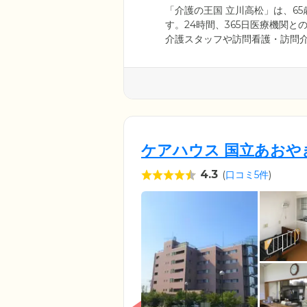
「介護の王国 立川高松」は、6
す。24時間、365日医療機関
介護スタッフや訪問看護・訪問
に行っています。ご入居いただ
入浴も楽に行えます。介護スタ
担を減らすために、お食事の準
したらいいか、常に考えて行動
ケアハウス 国立あおや
4.3
(
口コミ5件
)