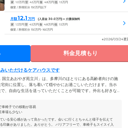
家
1.0
万円
管
4.5
万円
食
4.8
万円
他
1.5
万円
個室 / 所得区分 150万円以下
12.1
月額
万円
(入居金
30.0
万円) + 介護保険料
家
1.3
万円
管
4.5
万円
食
4.8
万円
他
1.5
万円
個室 / 所得区分 150万円~160万円
※2026/03/24
る
料金見積もり
しみいただけるケアハウスです
 国立あおやぎ苑立川」は、多摩川のほとりにある高齢者向けの施
住宅街に位置し、落ち着いて穏やかにお過ごしいただけます。当ホ
覚で、自由な生活を送っていただくことが可能です。外出も好きな
には24時間体制でスタッフが常駐。お食事やご入浴の準備、急な
などを行いますので、安心してお過ごしください。また、日常生活
で車椅子での移動が容易
当の生活相談員がご相談に応じます。
駐車場も少ない
ている安心感があって良かったです。会いに行くとちゃんと様子を伝えて
る印象がありました。ありがとう。 バリアフリーで、車椅子もスイスイ入