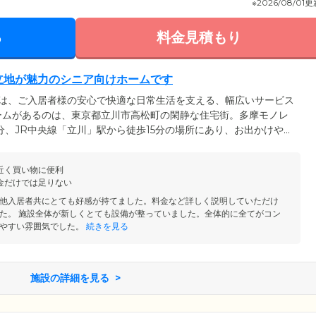
※2026/08/01
る
料金見積もり
立地が魅力のシニア向けホームです
」は、ご入居者様の安心で快適な日常生活を支える、幅広いサービス
ームがあるのは、東京都立川市高松町の閑静な住宅街。多摩モノレ
3分、JR中央線「立川」駅から徒歩15分の場所にあり、お出かけやご
が魅力です。駅前にはスーパーをはじめとする商業施設が多数揃っ
ることはありません。さらに、近くには大きな公園もありますの
近く買い物に便利
ただけます。安らぎと利便性を両立したホームで、穏やかな毎日を
金だけでは足りない
他入居者共にとても好感が持てました。料金など詳しく説明していただけ
た。 施設全体が新しくとても設備が整っていました。全体的に全てがコン
やすい雰囲気でした。
続きを見る
施設の詳細を見る