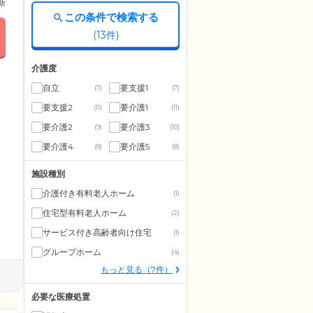
更新
この条件で検索する
(
13
件)
介護度
自立
要支援1
(7)
(7)
要支援2
要介護1
(11)
(11)
要介護2
要介護3
(9)
(10)
要介護4
要介護5
(8)
(8)
施設種別
介護付き有料老人ホーム
(1)
住宅型有料老人ホーム
(2)
サービス付き高齢者向け住宅
(1)
グループホーム
(4)
もっと見る（7件）
必要な医療処置