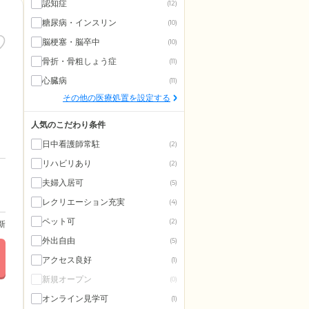
認知症
(12)
糖尿病・インスリン
(10)
脳梗塞・脳卒中
(10)
骨折・骨粗しょう症
(11)
心臓病
(11)
その他の医療処置を設定する
人気のこだわり条件
日中看護師常駐
(2)
リハビリあり
(2)
夫婦入居可
(5)
レクリエーション充実
(4)
ペット可
(2)
更新
外出自由
(5)
アクセス良好
(1)
新規オープン
(0)
オンライン見学可
(1)