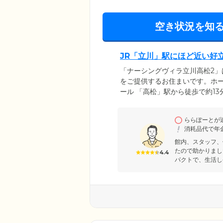
空き状況を知
JR「立川」駅にほど近い好
「ナーシングヴィラ立川高松2
をご提供するお住まいです。ホ
ール 「高松」駅から徒歩で約1
家族様のご来館にも便利な立地
ていますので、お買い物にも困
ららぽーとが
で、お散歩も気軽にお楽しみい
消耗品代で年
お過ごしください。
館内、スタッフ、
たので助かりまし
4.4
パクトで、生活し