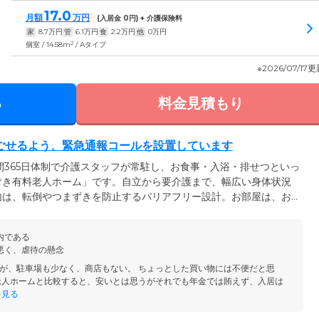
17.0
月額
万円
(入居金
0
円) + 介護保険料
家
8.7
万円
管
6.1
万円
食
2.2
万円
他
0
万円
2
個室 / 14.58m
/ Aタイプ
※2026/07/17
る
料金見積もり
ごせるよう、緊急通報コールを設置しています
間365日体制で介護スタッフが常駐し、お食事・入浴・排せつといっ
付き有料老人ホーム」です。自立から要介護まで、幅広い身体状況
内は、転倒やつまずきを防止するバリアフリー設計。お部屋は、お
意しました。各お部屋には車いす対応のトイレを備えており、周囲
使用いただけます。また、夜間帯も安心してお過ごしいただけるよ
内である
も設置。急な体調不良や転倒など、お困りの際は遠慮なくスタッフ
悪く、虐待の懸念
が、駐車場も少なく、商店もない。 ちょっとした買い物には不便だと思
老人ホームと比較すると、安いとは思うがそれでも年金では賄えず、入居は
を見る