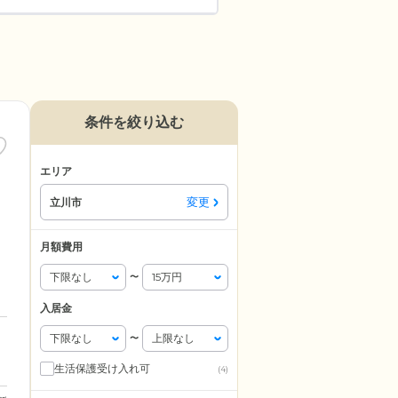
条件を絞り込む
エリア
変更
立川市
月額費用
〜
入居金
〜
生活保護受け入れ可
(4)