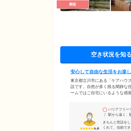
満室
空き状況を知
安心して自由な生活をお楽
東京都立川市にある「ケアハウス
設です。自然が多く残る閑静な
ームではご自宅にいるような感
ときにしていただけます。施設内
体調の変化があったときの対応
バリアフリー
でのお困りごとについては、担
駅から遠く、
きちんと世話をし
くれて、信頼でき
4.6