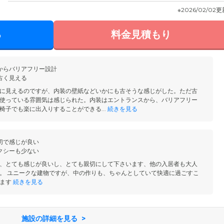
※2026/02/02
る
料金見積もり
からバリアフリー設計
古く見える
に見えるのですが、内装の壁紙などいかにも古そうな感じがした。ただ古
使っている雰囲気は感じられた。内装はエントランスから、バリアフリー
椅子でも楽に出入りすることができる...
続きを見る
切で感じが良い
クシーも少ない
、とても感じが良いし、とても親切にして下さいます、他の入居者も大人
。 ユニークな建物ですが、中の作りも、ちゃんとしていて快適に過ごすこ
ます
続きを見る
施設の詳細を見る