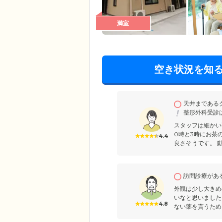
満室
空き状況を知
天井まである
整形外科受診
スタッフは細かい
0時と3時にお茶
4.4
良さそうです。 動
訪問診療があ
外観は少し大きめ
いなと思いました
4.8
ない薬を貰うため