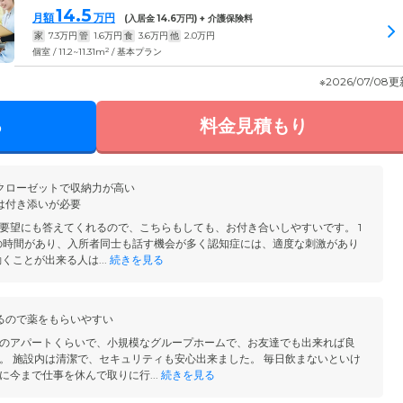
14.5
月額
万円
(入居金
14.6
万円) + 介護保険料
家
7.3
万円
管
1.6
万円
食
3.6
万円
他
2.0
万円
2
個室 / 11.2~11.31m
/ 基本プラン
※2026/07/08
る
料金見積もり
クローゼットで収納力が高い
は付き添いが必要
要望にも答えてくれるので、こちらもしても、お付き合いしやすいです。 1
の時間があり、入所者同士も話す機会が多く認知症には、適度な刺激があり
くことが出来る人は...
続きを見る
るので薬をもらいやすい
のアパートくらいで、小規模なグループホームで、お友達でも出来れば良
。 施設内は清潔で、セキュリティも安心出来ました。 毎日飲まないといけ
に今まで仕事を休んで取りに行...
続きを見る