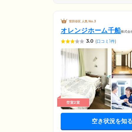
世田谷区 人気 No.3
オレンジホーム千船
株式会
3.0
(
口コミ1件
)
空室2室
空き状況を知