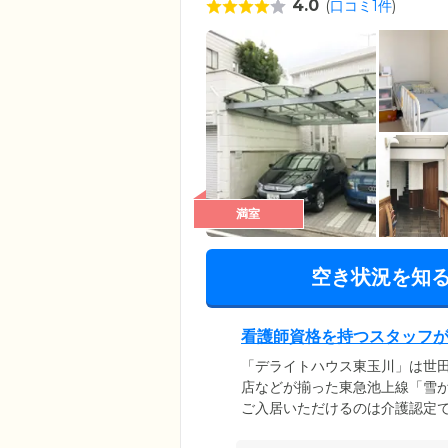
4.0
(
口コミ1件
)
満室
空き状況を知
看護師資格を持つスタッフ
「デライトハウス東玉川」は世
店などが揃った東急池上線「雪
ご入居いただけるのは介護認定
まるで家族のように和気あいあ