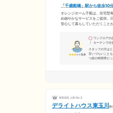
「千歳船橋」駅から徒歩10
オレンジホーム千船は、住宅型
め細やかなサービスをご提供。
安心して暮らしていただくこと
い。オレンジホーム千船は、東
橋」駅まで徒歩わずか10分と利
ワンフロアの広
も喜ばれています。大切なご家
カーテンで仕切
スタッフの方はと
言いづらいことも
3.0
つ前の時間帯だっ
世田谷区 人気 No.2
デライトハウス東玉川
株