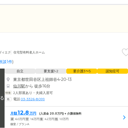
ヴィエク
住宅型有料老人ホーム
験談1件
)
自立
要支援1•2
要介護3〜5
認知症可
東京都世田谷区上祖師谷4-20-13
仙川駅
から 徒歩16分
2人部屋あり・夫婦入居可
電話
03-3326-8099
12.8
月額
万円
(入居金
20.0
万円) + 介護保険料
家
6.0
万円
管
1.6
万円
食
4.2
万円
他
1.0
万円
個室 / プランA