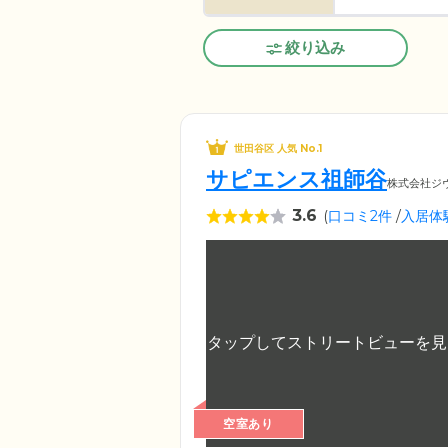
絞り込み
世田谷区 人気 No.1
サピエンス祖師谷
株式会社ジ
3.6
(
口コミ2件
/
入居体
空室あり