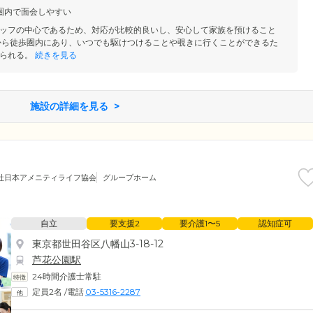
サポート。また、介護を必要とされる方の経済的負担を少しでも軽
圏内で面会しやすい
いただいていません。費用面でお悩みの方もぜひ一度ご相談くださ
ッフの中心であるため、対応が比較的良いし、安心して家族を預けること
から徒歩圏内にあり、いつでも駆けつけることや覗きに行くことができるた
られる。
続きを見る
施設の詳細を見る
社日本アメニティライフ協会
グループホーム
自立
要支援2
要介護1〜5
認知症可
東京都世田谷区八幡山3-18-12
芦花公園駅
24時間介護士常駐
定員2名
/
電話
03-5316-2287