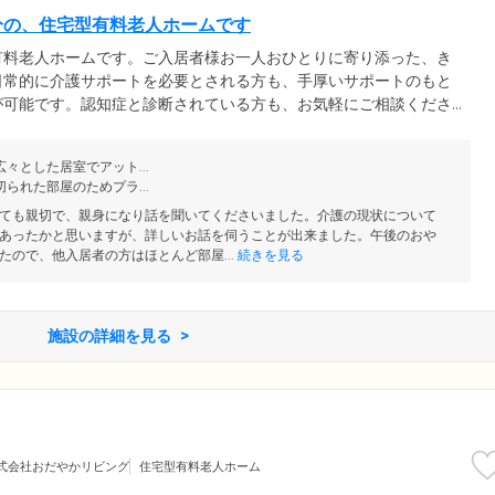
分の、住宅型有料老人ホームです
有料老人ホームです。ご入居者様お一人おひとりに寄り添った、き
日常的に介護サポートを必要とされる方も、手厚いサポートのもと
が可能です。認知症と診断されている方も、お気軽にご相談くださ
京都世田谷区船橋2丁目の閑静な住宅街に位置。小田急線「千歳船
便性のよさが魅力です。ご面会に来られるご家族様やご友人様から
々とした居室でアット...
族様を、責任と愛情を持ってお預かりいたします。
られた部屋のためプラ...
ても親切で、親身になり話を聞いてくださいました。介護の現状について
あったかと思いますが、詳しいお話を伺うことが出来ました。午後のおや
たので、他入居者の方はほとんど部屋...
続きを見る
施設の詳細を見る
式会社おだやかリビング
住宅型有料老人ホーム