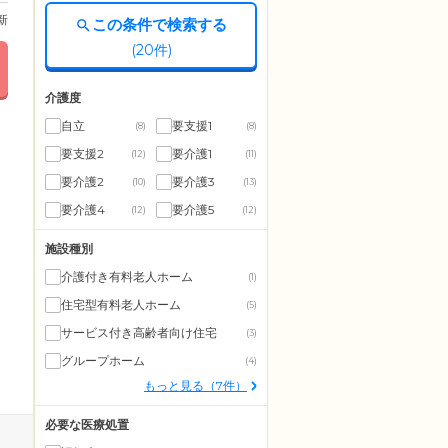
更新
この条件で検索する
(
20
件)
介護度
自立
要支援1
(8)
(8)
要支援2
要介護1
(12)
(11)
要介護2
要介護3
(10)
(13)
要介護4
要介護5
(12)
(12)
施設種別
介護付き有料老人ホーム
(1)
住宅型有料老人ホーム
(5)
サービス付き高齢者向け住宅
(3)
グループホーム
(4)
もっと見る（7件）
必要な医療処置