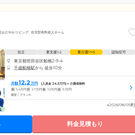
社おだやかリビング
住宅型有料老人ホーム
自立
要支援1•2
要介護1〜5
認知症可
東京都世田谷区船橋2-9-4
千歳船橋駅
から 徒歩10分
12.2
月額
万円
(入居金
24.5
万円) + 介護保険料
家
5.4
万円
管
2.7
万円
食
1.0
万円
他
3.1
万円
個室 / プランA
※2026/08/05
る
料金見積もり