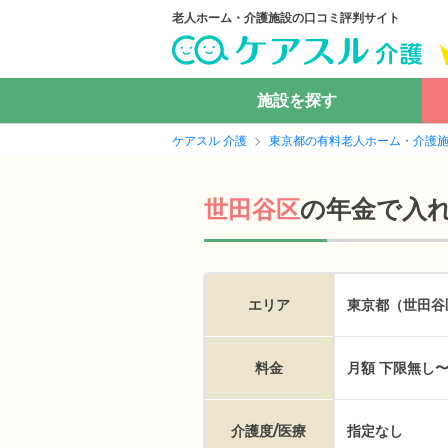
老人ホーム・介護施設の口コミ評判サイト
施設を探す
ケアスル 介護
東京都の有料老人ホーム・介護
の
年金で入
世田谷区
エリア
東京都（世田谷
料金
月額 下限無し〜
介護度/医療
指定なし