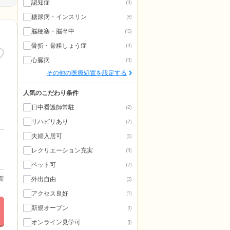
認知症
(11)
糖尿病・インスリン
(8)
脳梗塞・脳卒中
(10)
骨折・骨粗しょう症
(11)
心臓病
(11)
その他の医療処置を設定する
人気のこだわり条件
日中看護師常駐
(2)
リハビリあり
(2)
夫婦入居可
(6)
レクリエーション充実
(11)
ペット可
(2)
更新
外出自由
(3)
アクセス良好
(7)
新規オープン
(1)
オンライン見学可
(1)