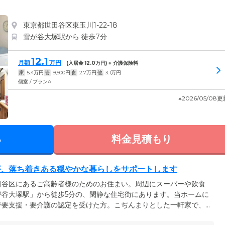
東京都世田谷区東玉川1-22-18
雪が谷大塚駅
から 徒歩7分
12.1
月額
万円
(入居金
12.0
万円) + 介護保険料
家
5.4
万円
管
9,500
円
食
2.7
万円
他
3.1
万円
個室 / プランA
※2026/05/08
る
料金見積もり
が、落ち着きある穏やかな暮らしをサポートします
田谷区にあるご高齢者様のためのお住まい。周辺にスーパーや飲食
が谷大塚駅」から徒歩5分の、閑静な住宅街にあります。当ホームに
で要支援・要介護の認定を受けた方。こぢんまりとした一軒家で、
いと暮らせる環境です。ご入居者様の生活と健康は、看護師の資格