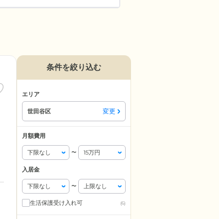
条件を絞り込む
エリア
変更
世田谷区
月額費用
〜
入居金
〜
生活保護受け入れ可
(6)