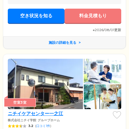
空き状況を知る
料金見積もり
※2026/08/01更新
施設の詳細を見る
空室3室
ニチイケアセンター一之江
株式会社ニチイ学館
グループホーム
3.2
(
口コミ1件
)