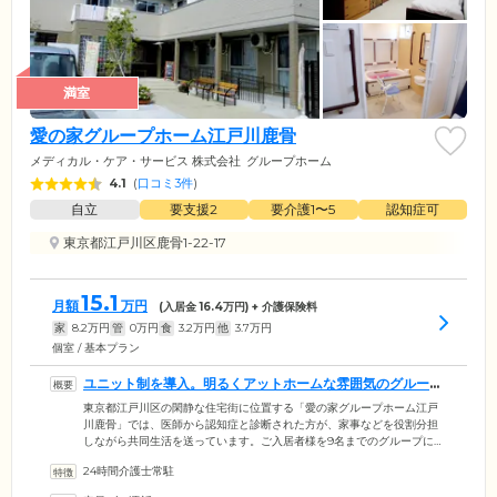
満室
愛の家グループホーム江戸川鹿骨
メディカル・ケア・サービス 株式会社
グループホーム
4.1
(
口コミ3件
)
自立
要支援2
要介護1〜5
認知症可
東京都江戸川区鹿骨1-22-17
15.1
月額
万円
(入居金
16.4
万円) + 介護保険料
家
8.2
万円
管
0
万円
食
3.2
万円
他
3.7
万円
個室 / 基本プラン
ユニット制を導入。明るくアットホームな雰囲気のグループ
ホームです
東京都江戸川区の閑静な住宅街に位置する「愛の家グループホーム江戸
川鹿骨」では、医師から認知症と診断された方が、家事などを役割分担
しながら共同生活を送っています。ご入居者様を9名までのグループに分
け、そこにスタッフを配置。お一人おひとりに合ったケアが行えるよう
24時間介護士常駐
「ユニット制」を導入しています。認知症の症状緩和を目指し、お食事
の準備や掃除、洗濯などご入居者様ができることは無理のない範囲でご