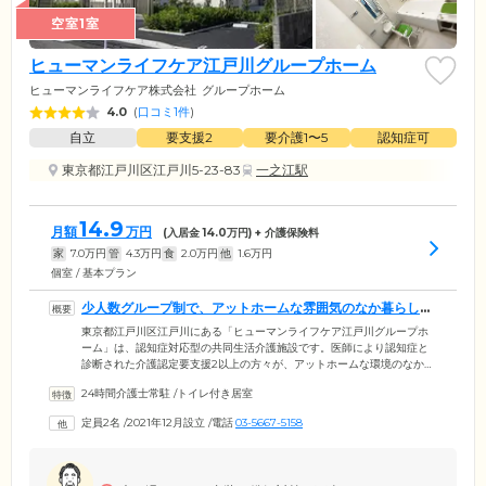
空室1室
ヒューマンライフケア江戸川グループホーム
ヒューマンライフケア株式会社
グループホーム
4.0
(
口コミ1件
)
自立
要支援2
要介護1〜5
認知症可
東京都江戸川区江戸川5-23-83
一之江駅
14.9
月額
万円
(入居金
14.0
万円) + 介護保険料
家
7.0
万円
管
4.3
万円
食
2.0
万円
他
1.6
万円
個室 / 基本プラン
少人数グループ制で、アットホームな雰囲気のなか暮らして
いただけます
東京都江戸川区江戸川にある「ヒューマンライフケア江戸川グループホ
ーム」は、認知症対応型の共同生活介護施設です。医師により認知症と
診断された介護認定要支援2以上の方々が、アットホームな環境のなか心
穏やかに暮らしています。ケアスタッフは、認知症ケア専門の知識と技
24時間介護士常駐
/
トイレ付き居室
術でご入居者様お一人おひとりの日常生活をサポート。最大定員数18名
の少人数ホームで、同じ地域に暮らしてきた方々とともに、安心してお
定員2名
/
2021年12月設立
/
電話
03-5667-5158
過ごしいただける環境です。さらに、各フロアの人数は9名以下に設定。
少人数のため、ご入居者様お一人おひとりに寄り添ったケアサービスが
ご提供できることも魅力のひとつです。