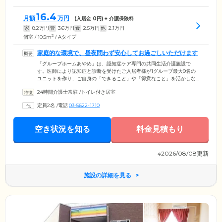
16.4
月額
万円
(入居金
0
円) + 介護保険料
家
8.2
万円
管
3.6
万円
食
2.5
万円
他
2.1
万円
2
個室 / 10.5m
/ Aタイプ
家庭的な環境で、昼夜問わず安心してお過ごしいただけます
「グループホームあやめ」は、認知症ケア専門の共同生活介護施設で
す。医師により認知症と診断を受けたご入居者様が1グループ最大9名の
ユニットを作り、ご自身の「できること」や「得意なこと」を活かしな
がら集団生活を送っています。掃除や炊事などの家事はみんなで分担。
24時間介護士常駐
/
トイレ付き居室
スタッフの適切なサポートのもと、リビングルームを片づけたり、洗濯
ものを干したり、ご入居者様それぞれの身体機能・認知機能を引き出
定員2名
/
電話
03-5622-1710
し、認知症の進行を穏やかに導きます。認知法ケアに精通した介護スタ
ッフは、24時間365日常駐。夜間も定期的に巡回しておりますので、どう
ぞ安心してお休みください。
空き状況を知る
料金見積もり
※2026/08/08更新
施設の詳細を見る