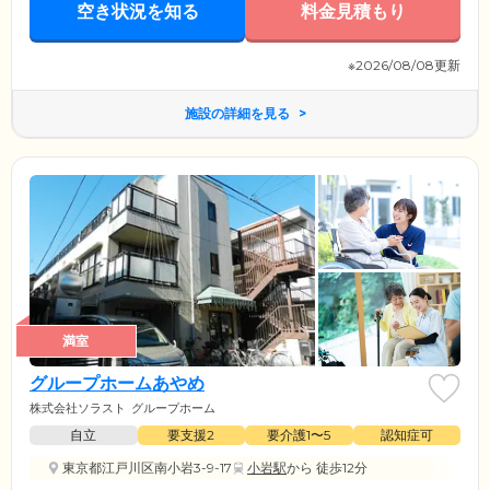
空き状況を知る
料金見積もり
※2026/08/08更新
施設の詳細を見る
満室
グループホームあやめ
株式会社ソラスト
グループホーム
自立
要支援2
要介護1〜5
認知症可
東京都江戸川区南小岩3-9-17
小岩駅
から 徒歩12分