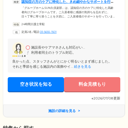
認知症の方のケアに特化した、きめ細やかなサポートを行う
専門施設です
「グループホームSUN久倶楽部」は、認知症の方のケアに特化した高齢
者向けグループホームです。ご入居者様に感謝の気持ちを忘れずに、
日々丁寧に寄り添うことを大切に、ご入居者様のサポートを行っていま
す。よりきめ細やかなケアを実現するため、当ホームではご入居者様を
24時間介護士常駐
少人数のグループに分けて対応する「ユニット制」を導入。プライベー
ト空間でもある居室は、全室個室なので安心してお過ごしいただけま
定員2名
/
電話
03-5655-1501
す。そして当ホームは、旧中川を挟んでスカイツリーも見える景色の良
い場所に位置しています。ホームにはスタッフの一員としてセラピーキ
ャットも住んでおり、心穏やかに過ごしやすい環境です。
施設長やケアマネさんも対応がい...
利用者同士のトラブル対応。
2.8
良かった点、スタッフさんがとにかく明るいとまず感じました。
それと季節を感じる施設内の装飾やイ...
続きを見る
空き状況を知る
料金見積もり
※2026/07/08更新
施設の詳細を見る