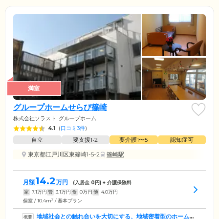
満室
グループホームせらび篠崎
株式会社ソラスト
グループホーム
4.1
(
口コミ3件
)
自立
要支援1•2
要介護1〜5
認知症可
東京都江戸川区東篠崎1-5-2
篠崎駅
14.2
月額
万円
(入居金
0
円) + 介護保険料
家
7.1
万円
管
3.1
万円
食
0
万円
他
4.0
万円
2
個室 / 10.4m
/ 基本プラン
地域社会との触れ合いを大切にする、地域密着型のホームで