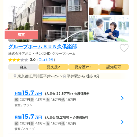
満室
グループホームＳＵＮ久倶楽部
株式会社アポロ・サンズHD
グループホーム
3.0
(
口コミ2件
)
自立
要支援2
要介護1〜5
認知症可
東京都江戸川区平井7-25-17
平井駅
から 徒歩11分
15.7
月額
万円
(入居金
22.8
万円) + 介護保険料
家
7.6
万円
管
4.5
万円
食
1.8
万円
他
1.8
万円
個室 / プラン1
15.7
月額
万円
(入居金
15.2
万円) + 介護保険料
家
7.6
万円
管
4.5
万円
食
1.8
万円
他
1.8
万円
個室 / Aタイプ