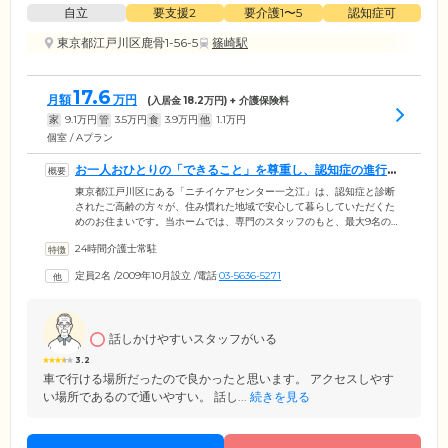
自立
要支援2
要介護1〜5
認知症可
東京都江戸川区鹿骨1-56-5
篠崎駅
17.6
月額
万円
(入居金
18.2
万円) + 介護保険料
家
9.1
万円
管
3.5
万円
食
3.9
万円
他
1.1
万円
個室 / Aプラン
お一人おひとりの「できること」を尊重し、認知症の進行緩
和を図っています
東京都江戸川区にある「ニチイケアセンター一之江」は、認知症と診断
されたご高齢の方々が、住み慣れた地域で安心して暮らしていただくた
めのお住まいです。当ホームでは、専門のスタッフのもと、最大9名のご
入居者様がひとつのグループとなり、共同生活を送っています。スタッ
24時間介護士常駐
フは日常をとおして、ご入居者様お一人おひとりの個性を把握。みなさ
まの「できること」を大切に、食事の支度や買い物、掃除、洗濯などを
定員2名
/
2009年10月設立
/
電話
03-5636-5271
お任せする「生活リハビリ」によって、認知症の進行緩和を図っていま
す。スタッフ一同、「その人らしさ」を尊重したきめ細かいケアで、ご
入居者様はもちろん、ご家族様も安心の毎日をご提供いたします。
話しかけやすいスタッフがいる
3.2
車で行ける場所だったので良かったと思います。 アクセスしやす
い場所であるので通いやすい。 話し...
続きを見る