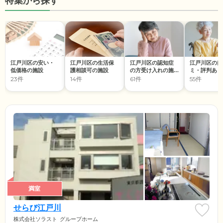
特集から探す
江戸川区の安い・
江戸川区の生活保
江戸川区の認知症
江戸川区の口
低価格の施設
護相談可の施設
の方受け入れの施
ミ・評判あり
設
設
23件
14件
61件
55件
満室
せらび江戸川
株式会社ソラスト
グループホーム