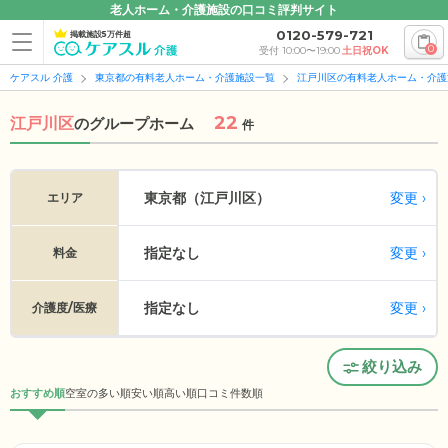
老人ホーム・介護施設の口コミ評判サイト
0120-579-721
掲載施設5万件超
0
受付 10:00〜19:00
土日祝OK
ケアスル 介護
東京都の有料老人ホーム・介護施設一覧
江戸川区の有料老人ホーム・介護
22
江戸川区
の
グループホーム
件
変更
東京都（江戸川区）
エリア
指定なし
変更
料金
指定なし
変更
介護度/医療
絞り込み
おすすめ順
空室の多い順
安い順
高い順
口コミ件数順