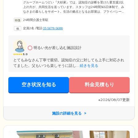
ています
グループホームつどい『大杉家』では、認知症の診断を受けた要支援2以
上の方が、共同生活を送っています。スタッフは24時間365日体制で、み
なさまの暮らしをサポート。生活の拠点となるお部屋は、プライバシー
が守られた個室をご用意しました。お部屋にはトイレ・洗面台・介護用
24時間介護士常駐
電動ベッド・寝具・クローゼット・整理タンス・エアコン・カーテンを
備えており、ご自宅のように暮らしていただけます。お食事は栄養バラ
定員2名
/
電話
03-5678-5688
ンスに配慮したメニューを、1日3食ご提供。ぬくもりを感じる食堂で、
みなさまと一緒に和やかなを時間をお過ごしください。さらに当ホーム
では共有スペースに和室をご用意。ホっと落ち着きたいときに、ご活用
いただけます。
明るい光が差し込む施設設計
5.0
とてもみなさん丁寧で親切。認知症の父に対しても上手に対応され
てました。父もいつも楽しそうに話し...
続きを見る
空き状況を知る
料金見積もり
※2026/08/07更新
施設の詳細を見る