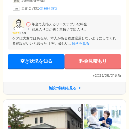
24時間介護士常駐
う方にも安心して「新しい家族の一員」と思っていただけるよう、寄り
添った対応を心がけています。そんなホームがあるのは、東京都江戸川
定員1名
/
電話
03-3654-3512
区の閑静な住宅街。JR中央・総武線「小岩」駅から徒歩13分とアクセス
抜群ですので、離れて暮らすご家族様もお気軽にご入居者様のお顔を見
にお越しください。
年金で支払えるリーズナブルな料金
部屋入り口が狭く車椅子で出入り...
4.0
ケアは大変ではあるが、本人がある程度退屈しないようにしてくれ
る施設がいいと思った 丁寧、優しい...
続きを見る
空き状況を知る
料金見積もり
※2026/08/01更新
施設の詳細を見る