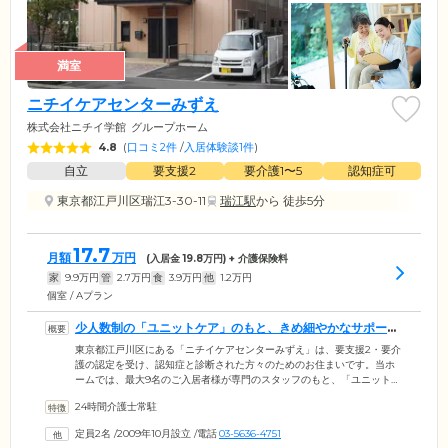
満室
ニチイケアセンターみずえ
株式会社ニチイ学館
グループホーム
4.8
(
口コミ2件
/
入居体験談1件
)
自立
要支援2
要介護1〜5
認知症可
東京都江戸川区瑞江3-30-11
瑞江駅
から 徒歩5分
17.7
月額
万円
(入居金
19.8
万円) + 介護保険料
家
9.9
万円
管
2.7
万円
食
3.9
万円
他
1.2
万円
個室 / Aプラン
少人数制の「ユニットケア」のもと、きめ細やかなサポート
をお届けします
東京都江戸川区にある「ニチイケアセンターみずえ」は、要支援2・要介
護の認定を受け、認知症と診断された方々のためのお住まいです。当ホ
ームでは、最大9名のご入居者様が専門のスタッフのもと、「ユニット」
と呼ばれるグループで共同生活を送る「ユニットケア」を実施。少人数
24時間介護士常駐
制のため、スタッフの目が行き届きやすく、お一人おひとりに寄り添っ
たサポートが可能です。家庭的なあたたかい雰囲気のなか、みなさまに
定員2名
/
2009年10月設立
/
電話
03-5636-4751
はできる範囲で、お食事の支度や洗濯、掃除などの家事をお手伝いいた