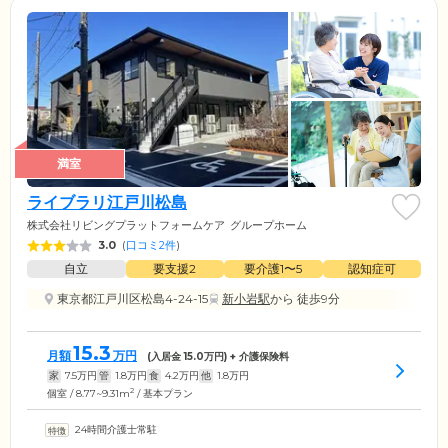
満室
ライブラリ江戸川松島
株式会社リビングプラットフォームケア
グループホーム
3.0
(
口コミ2件
)
自立
要支援2
要介護1〜5
認知症可
東京都江戸川区松島4-24-15
新小岩駅
から 徒歩9分
15.3
月額
万円
(入居金
15.0
万円) + 介護保険料
家
7.5
万円
管
1.8
万円
食
4.2
万円
他
1.8
万円
2
個室 / 8.77~9.31m
/ 基本プラン
24時間介護士常駐