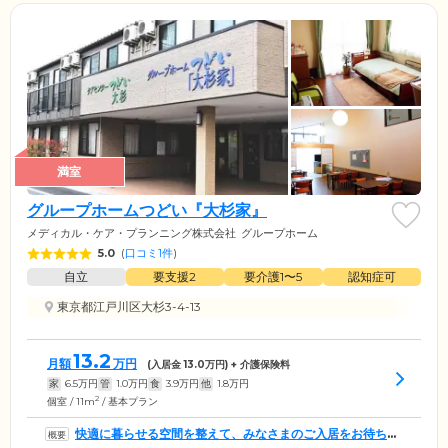
満室
グループホームつどい『大杉家』
メディカル・ケア・プランニング株式会社
グループホーム
5.0
(
口コミ1件
)
自立
要支援2
要介護1〜5
認知症可
東京都江戸川区大杉3-4-13
13.2
月額
万円
(入居金
13.0
万円) + 介護保険料
家
6.5
万円
管
1.0
万円
食
3.9
万円
他
1.8
万円
2
個室 / 11m
/ 基本プラン
快適に暮らせる空間を整えて、みなさまのご入居をお待ちし