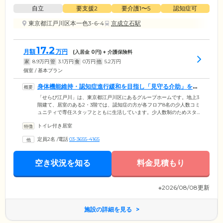
自立
要支援2
要介護1〜5
認知症可
東京都江戸川区本一色3-6-4
京成立石駅
17.2
月額
万円
(入居金
0
円) + 介護保険料
家
8.9
万円
管
3.1
万円
食
0
万円
他
5.2
万円
個室 / 基本プラン
身体機能維持・認知症進行緩和を目指し「見守る介助」を実
施しています
「せらび江戸川」は、東京都江戸川区にあるグループホームです。地上3
階建て、居室のある2・3階では、認知症の方が各フロア8名の少人数コミ
ュニティで専任スタッフとともに生活しています。少人数制のためスタ
ッフの目が届きやすく、お一人おひとりに寄り添ったケアをご提供でき
トイレ付き居室
ることが強みです。当施設ではご入居者様の現状の身体機能を維持する
ため、過剰なケアを行わない見守る介助を心がけております。生活の中
定員2名
/
電話
03-3655-4165
で自分でできることは自分で行う「生活リハビリ」を行い、掃除や洗濯
などの家事はコミュニティの中で役割分担しながら取り組んでいます。
それぞれの役割を大切にしながら、家庭的な環境で認知症の進行緩和を
空き状況を知る
料金見積もり
図っています。
※2026/08/08更新
施設の詳細を見る