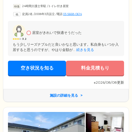
ームな環境で心穏やかに暮らせるよう、認知症ケア専門のケアスタッフ
24時間介護士常駐
/
トイレ付き居室
とともに、ひとつ屋根の下で共同生活を送っています。また、ご入居者
様のみならずご家族様にもご安心いただけるよう、定期的にご家族のみ
定員2名
/
2008年3月設立
/
電話
03-5668-0614
なさまを招いて「家族会」を開催。どんな些細なご要望にも寄り添い、
迅速に応えられる信頼関係こそが、介護を必要とされる方々の「安心の
暮らし」を実現すると考えております。
居室がきれいで快適そうだった
3.2
もう少しリーズナブルだと良いかなと思います。私自身もいつか入
居すると思うのですが、やはり金額が...
続きを見る
空き状況を知る
料金見積もり
※2026/08/08更新
施設の詳細を見る