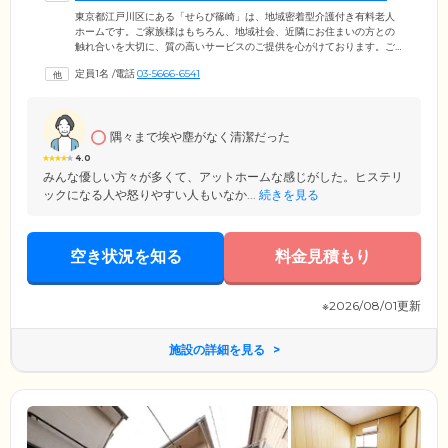
す
東京都江戸川区にある「せらび篠崎」は、地域密着型介護付き有料老人
ホームです。ご家族様はもちろん、地域社会、近隣にお住まいの方との
触れ合いを大切に、質の高いサービスのご提供を心がけております。ご
入居対象は江戸川区在住の65歳以上で、要支援・要介護の認定を受けて
定員1名
/
電話
03-5666-6541
いる方。その方らしい、ご入居者様お一人おひとりの自由と個性を大切
に、尊厳と敬意を込めて生活をサポートいたします。また、当ホームに
は高齢者グループホーム、小規模多機能型居宅介護を併設しており、全
館合同でイベントを随時開催。ご入居者様同士の交流も大切にしており
隅々まで埃や塵がなく清潔だった
ます。
4.0
みんな優しい方々が多くて、アットホームな感じがした。ヒステリ
ックになる人や怒りやすい人もいなか...
続きを見る
空き状況を知る
料金見積もり
※2026/08/01更新
施設の詳細を見る