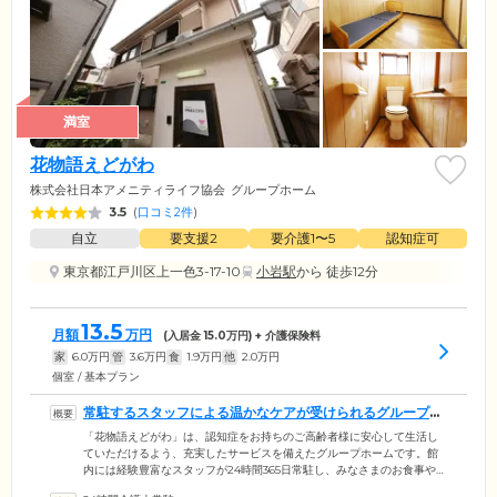
満室
花物語えどがわ
株式会社日本アメニティライフ協会
グループホーム
3.5
(
口コミ2件
)
自立
要支援2
要介護1〜5
認知症可
東京都江戸川区上一色3-17-10
小岩駅
から 徒歩12分
13.5
月額
万円
(入居金
15.0
万円) + 介護保険料
家
6.0
万円
管
3.6
万円
食
1.9
万円
他
2.0
万円
個室 / 基本プラン
常駐するスタッフによる温かなケアが受けられるグループホ
ームです
「花物語えどがわ」は、認知症をお持ちのご高齢者様に安心して生活し
ていただけるよう、充実したサービスを備えたグループホームです。館
内には経験豊富なスタッフが24時間365日常駐し、みなさまのお食事や掃
除、洗濯のサポートから健康管理まで担当。初めてご自宅を離れるとい