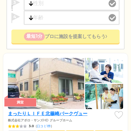
3
4
最短1分
プロに施設を提案してもらう
満室
まったりＬＩＦＥ北篠崎パークヴュー
株式会社アポロ・サンズHD
グループホーム
3.0
(
口コミ1件
)