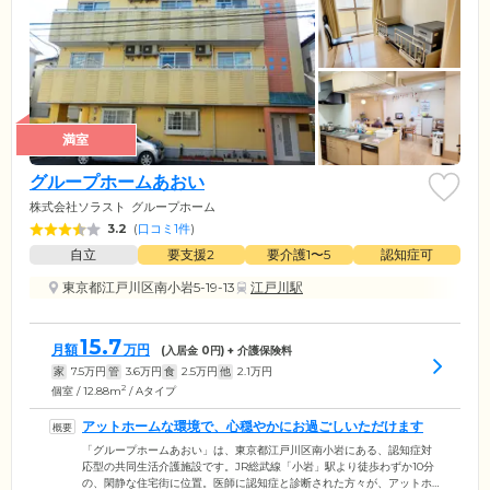
満室
グループホームあおい
株式会社ソラスト
グループホーム
3.2
(
口コミ1件
)
自立
要支援2
要介護1〜5
認知症可
東京都江戸川区南小岩5-19-13
江戸川駅
15.7
月額
万円
(入居金
0
円) + 介護保険料
家
7.5
万円
管
3.6
万円
食
2.5
万円
他
2.1
万円
2
個室 / 12.88m
/ Aタイプ
アットホームな環境で、心穏やかにお過ごしいただけます
「グループホームあおい」は、東京都江戸川区南小岩にある、認知症対
応型の共同生活介護施設です。JR総武線「小岩」駅より徒歩わずか10分
の、閑静な住宅街に位置。医師に認知症と診断された方々が、アットホ