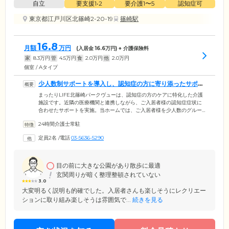
自立
要支援1•2
要介護1〜5
認知症可
東京都江戸川区北篠崎2-20-19
篠崎駅
16.8
月額
万円
(入居金
16.6
万円) + 介護保険料
家
8.3
万円
管
4.5
万円
食
2.0
万円
他
2.0
万円
個室 / Aタイプ
少人数制サポートを導入し、認知症の方に寄り添ったサポー
トを行います
まったりLIFE北篠崎パークヴューは、認知症の方のケアに特化した介護
施設です。近隣の医療機関と連携しながら、ご入居者様の認知症症状に
合わせたサポートを実施。当ホームでは、ご入居者様を少人数のグルー
プに分けて、きめ細やかなサポートを行う「ユニット制」を導入してい
24時間介護士常駐
ます。少人数だからこそお一人おひとりに寄り添ったサポートができ、
ご入居者様にも安心しやすい環境となっております。そして当ホーム
定員2名
/
電話
03-5636-5290
は、江戸川沿いの自然豊かな環境に位置しています。近くには都立篠崎
公園もあり、静かで心穏やかに過ごしやすい環境です。
目の前に大きな公園があり散歩に最適
玄関周りが暗く整理整頓されていない
3.0
大変明るく説明も的確でした。入居者さんも楽しそうにレクリエー
ションに取り組み楽しそうは雰囲気で...
続きを見る