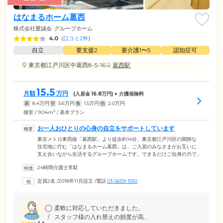
はなまるホーム葛西
株式会社愛誠会
グループホーム
4.0
(
口コミ2件
)
自立
要支援2
要介護1〜5
認知症可
東京都江戸川区中葛西8-5-16
葛西駅
15.5
月額
万円
(入居金
16.8
万円) + 介護保険料
家
8.4
万円
管
3.6
万円
食
1.5
万円
他
2.0
万円
2
個室 / 9.04m
/ 基本プラン
お一人おひとりの心身の自立をサポートしています
東京メトロ東西線「葛西駅」より徒歩約14分、東京都江戸川区の閑静な
住宅地に佇む「はなまるホーム葛西」は、ご入居のみなさまがお互いに
支え合いながら生活するグループホームです。できるだけご自身の力で
生活できるようサポートする「自立支援」を目標に掲げています。当ホ
24時間介護士常駐
ームでは、みなさまが自由に、そして活力みなぎる生活を楽しめるよう
「心の自立」につながる生活環境を整備。また、協力医療機関である
定員2名
/
2018年11月設立
/
電話
03-5659-1550
「明正会葛西クリニック」や「西葛西歯科室」との提携により、日々の
健康診断やお体に関するご相談も承っています。ほかの医療機関に通院
や入院する場合、ご紹介も可能です。
柔軟に対応していただきました。
スタッフ様の入れ替えの頻度が高...