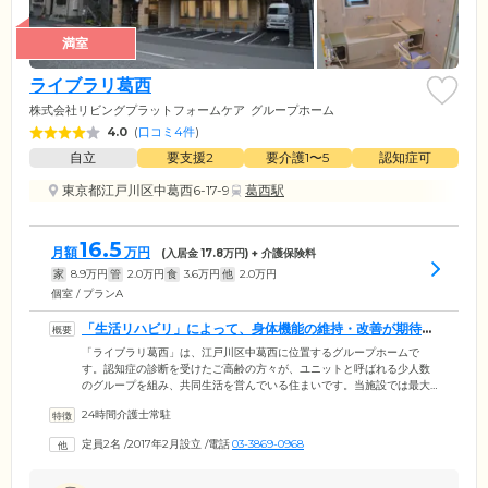
満室
ライブラリ葛西
株式会社リビングプラットフォームケア
グループホーム
4.0
(
口コミ4件
)
自立
要支援2
要介護1〜5
認知症可
東京都江戸川区中葛西6-17-9
葛西駅
16.5
月額
万円
(入居金
17.8
万円) + 介護保険料
家
8.9
万円
管
2.0
万円
食
3.6
万円
他
2.0
万円
個室 / プランA
「生活リハビリ」によって、身体機能の維持・改善が期待で
きます
「ライブラリ葛西」は、江戸川区中葛西に位置するグループホームで
す。認知症の診断を受けたご高齢の方々が、ユニットと呼ばれる少人数
のグループを組み、共同生活を営んでいる住まいです。当施設では最大9
名のユニットを組み、生活していただきます。介護に頼りきらない「自
24時間介護士常駐
立」した状態を尊重する当施設では、生活のなかで掃除や洗濯、炊事な
どの家事を分担。お一人おひとりの身体状況に合わせて、無理のない範
定員2名
/
2017年2月設立
/
電話
03-3869-0968
囲で役割分担をしています。日常生活の動作をリハビリとしてとらえる
「生活リハビリ」としての側面も持ち合わせており、ユニットでの生活
をとおして身体機能の維持・改善も期待できます。