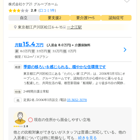
株式会社ケア21
グループホーム
2.8
(
口コミ1件
)
自立
要支援2
要介護1〜5
認知症可
東京都江戸川区松江6-4-15
一之江駅
15.4
月額
万円
(入居金
8.0
万円) + 介護保険料
家
8.0
万円
管
3.9
万円
食
3.5
万円
他
0
万円
2
個室 / 10.2m
/ Aプラン
季節の移ろいを感じられる、穏やかな住環境です
東京都江戸川区松江にある「たのしい家 江戸川」は、2006年3月1日にオ
ープンした、グループホームです。認知症の方が心穏やかに暮らせるよ
う配慮した、共同生活の場。都営新宿線「船堀駅」より徒歩15分の閑静
な住宅街のなかにあります。近くには緑あふれる公園や散歩道があり、
24時間介護士常駐
季節の移ろいを感じながら気持ちよくお散歩を楽しんでいただけるロケ
ーション。ご入居者様の外出による気分転換の機会を多く設けており、
定員2名
/
2006年3月設立
/
電話
03-3652-3078
お買い物やお散歩好きな方にはとても喜んでいただいています。穏やか
な周辺環境のもと、住み慣れた地域で、落ち着いた暮らしを育んでいた
だけます。
現在の住所から面会しやすい立地
2.8
他との比較対象ができないがスタッフは普通に対応している。他の
入居者については特に乾燥なし 可も...
続きを見る