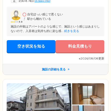
定員2名
/
電話
03-5664-0160
自身で行っていただいています。難しい動作はスタッフがサポートいた
しますので、ご安心ください。ご入居者様の気持ちに寄り添いながら真
心こめた介護ケアをお届けします。
自宅ぽっい感じで悪くない
駅から離れている
3.0
施設の外観はアパートのような感じで、施設という感じはあまりし
ないので、入居者は気持ち的に楽な感...
続きを見る
空き状況を知る
料金見積もり
※2026/08/08更新
施設の詳細を見る