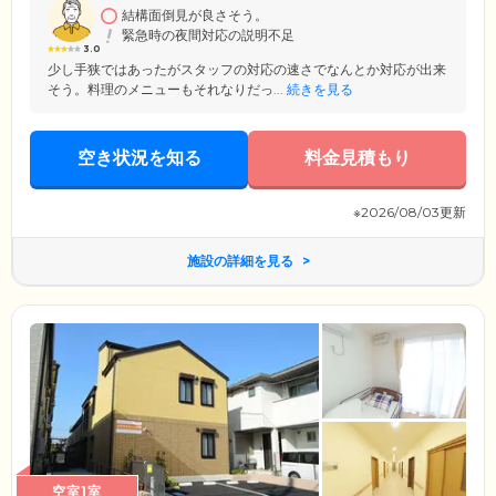
結構面倒見が良さそう。
緊急時の夜間対応の説明不足
3.0
少し手狭ではあったがスタッフの対応の速さでなんとか対応が出来
そう。料理のメニューもそれなりだっ...
続きを見る
空き状況を知る
料金見積もり
※2026/08/03更新
施設の詳細を見る
空室1室