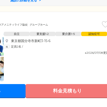
施設の詳細を見る
談ください。
本アメニティライフ協会
グループホーム
自立
要支援1•2
要介護1~5
認知症可
東京都国分寺市新町3-15-6
定員2名
/
※2026/07/08
る
料金見積もり