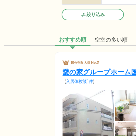
絞り込み
おすすめ順
空室の多い順
国分寺市 人気 No.3
愛の家グループホーム
(
入居体験談1件
)