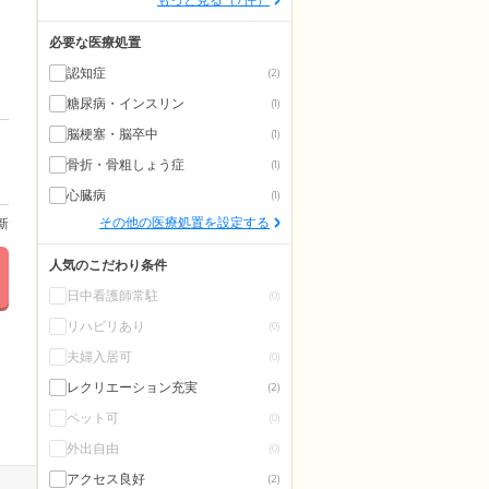
必要な医療処置
認知症
(2)
糖尿病・インスリン
(1)
脳梗塞・脳卒中
(1)
骨折・骨粗しょう症
(1)
心臓病
(1)
その他の医療処置を設定する
更新
人気のこだわり条件
日中看護師常駐
(0)
リハビリあり
(0)
夫婦入居可
(0)
レクリエーション充実
(2)
ペット可
(0)
外出自由
(0)
アクセス良好
(2)