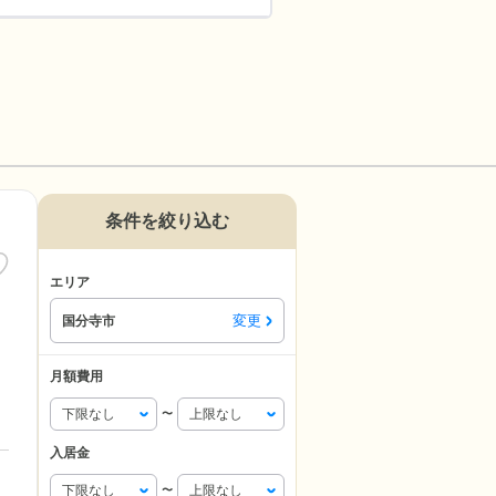
条件を絞り込む
エリア
変更
国分寺市
月額費用
〜
入居金
〜