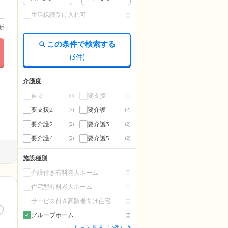
生活保護受け入れ可
(0)
更新
この条件で検索する
(
3
件)
介護度
自立
要支援1
(0)
(0)
要支援2
要介護1
(2)
(2)
要介護2
要介護3
(2)
(2)
要介護4
要介護5
(2)
(2)
施設種別
介護付き有料老人ホーム
(0)
住宅型有料老人ホーム
(0)
サービス付き高齢者向け住宅
(0)
グループホーム
(3)
もっと見る（7件）