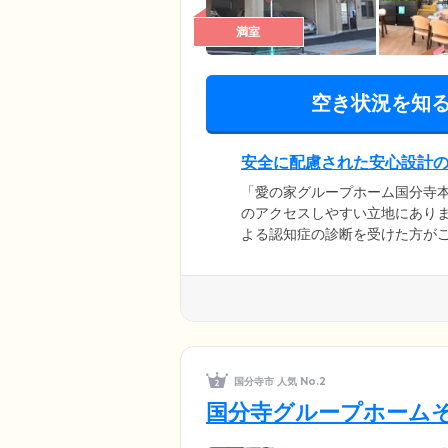
満室
空き状況を知
安全に配慮された安心設計
「愛の家グループホーム国分寺本
のアクセスしやすい立地にあり
よる認知症の診断を受けた方が
けるよう、居室は個室をご用意
環境も万全です。さらに、明る
共用部分も安心安全に配慮した
国分寺市 人気 No.2
国分寺グループホーム