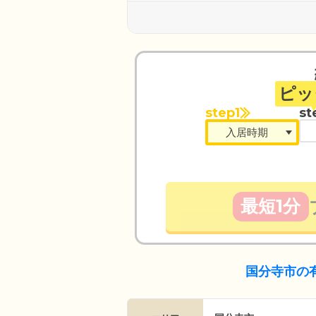
ピッ
step1
st
最短1分
国分寺市の