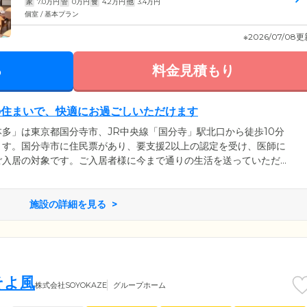
家
7.0
万円
管
0
万円
食
4.2
万円
他
3.4
万円
個室 / 基本プラン
※2026/07/08
る
料金見積もり
の住まいで、快適にお過ごしいただけます
多」は東京都国分寺市、JR中央線「国分寺」駅北口から徒歩10分
ます。国分寺市に住民票があり、要支援2以上の認定を受け、医師に
ご入居の対象です。ご入居者様に今まで通りの生活を送っていただ
。お好きな家具をお持ち込みいただけます。日当たりや防音・空調
く開放的なリビング、キッチン、段差のないフラットな廊下など、
つくりで、快適にお過ごしいただけます。
施設の詳細を見る
そよ風
株式会社SOYOKAZE
グループホーム