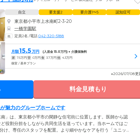
自立
要支援2
要介護1〜5
認知症可
東京都小平市上水南町2-3-20
一橋学園駅
定員2名
/
電話
042-320-5188
15.5
月額
万円
(入居金
15.0
万円) + 介護保険料
家
7.5
万円
管
0
万円
食
3.7
万円
他
4.3
万円
個室 / 基本プラン
※2026/07/08
る
料金見積もり
気が魅力のグループホームです
水南」は、東京都小平市の閑静な住宅街に位置します。医師から認
など役割分担をしながら共同生活を送っています。当ホームではご
に分け、専任のスタッフを配置。より細やかなケアを行う「ユニット
があふれるホーム」を目指し、コミュニケーションを大切にしなが