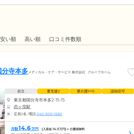
安い順
高い順
口コミ件数順
国分寺本多
メディカル・ケア・サービス 株式会社
グループホーム
自立
要支援2
要介護1〜5
認知症可
東京都国分寺市本多2-15-15
恋ヶ窪駅
定員2名
/
電話
042-300-1260
14.6
月額
万円
(入居金
14.0
万円) + 介護保険料