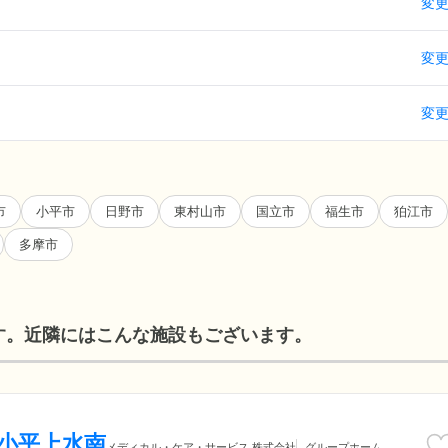
変
変
変
市
小平市
日野市
東村山市
国立市
福生市
狛江市
多摩市
す。近隣にはこんな施設もございます。
 小平上水南
メディカル・ケア・サービス 株式会社
グループホーム