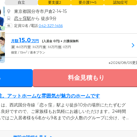
自立
要支援2
要介護1〜5
認知症可
東京都国分寺市戸倉2-14-15
恋ヶ窪駅
から 徒歩9分
定員12名
/
電話
042-327-1456
15.0
月額
万円
(入居金
0
円) + 介護保険料
家
8.0
万円
管
3.5
万円
食
3.5
万円
他
0
万円
2
個室 / 13m
/ 基本プラン
※2026/08/05
る
料金見積もり
駐。アットホームな雰囲気が魅力のホームです
は、西武国分寺線「恋ヶ窪」駅より徒歩10分の場所にたたずむグ
良好ですので、ご家族様もお気軽にお越しいただけます。24時間
ではご入居者様を6名から9名までの少人数のグループに分け、そ
り細やかなケアを行う「ユニット制」を採用しており、ご入居者様
生活のお手伝いを行っています。介護を必要とする方が少しでも家
いただけるように、入居金不要のプランをご用意。費用面でお悩み