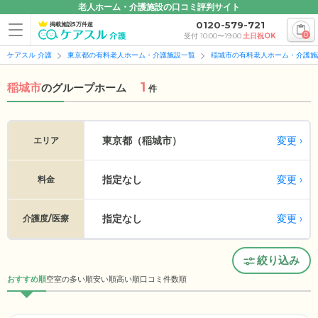
老人ホーム・介護施設の口コミ評判サイト
0120-579-721
掲載施設5万件超
0
受付 10:00〜19:00
土日祝OK
ケアスル 介護
東京都の有料老人ホーム・介護施設一覧
稲城市の有料老人ホーム・介護施
1
稲城市
の
グループホーム
件
変更
東京都（稲城市）
エリア
指定なし
変更
料金
指定なし
変更
介護度/医療
絞り込み
おすすめ順
空室の多い順
安い順
高い順
口コミ件数順