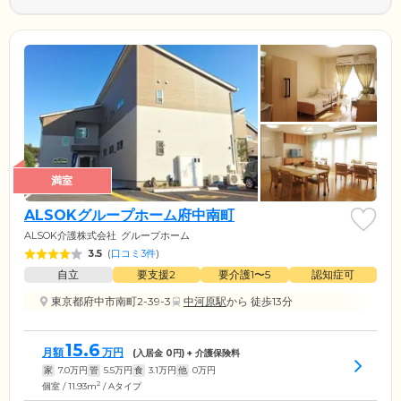
満室
ALSOKグループホーム府中南町
ALSOK介護株式会社
グループホーム
3.5
(
口コミ3件
)
自立
要支援2
要介護1〜5
認知症可
東京都府中市南町2-39-3
中河原駅
から 徒歩13分
15.6
月額
万円
(入居金
0
円) + 介護保険料
家
7.0
万円
管
5.5
万円
食
3.1
万円
他
0
万円
2
個室 / 11.93m
/ Aタイプ