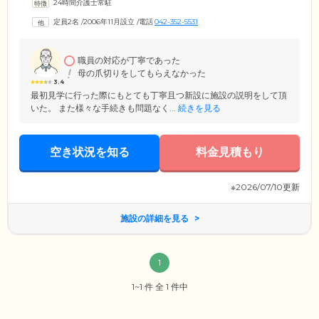
24時間介護士常駐
季の移ろいを感じていただける自然に恵まれた環境。晴れた日には、ス
タッフと一緒に公園散策を楽しんでいただり、日光浴をしたりと、自由
定員2名
/
2006年11月設立
/
電話
042-352-5531
にのびのび生活できます。また、地域に根ざしたホームとして、地域行
事へも積極的に参加。公園で開かれる夏祭りにも毎年お誘いいただき、
みんなで楽しんでおります。
職員の対応が丁寧であった
母の爪切りをしてもらえなかった
3.4
最初見学に行った際にもとても丁寧且つ新設に施設の説明をして頂
いた。 また様々な手続きも問題なく...
続きを見る
空き状況を知る
料金見積もり
※2026/07/10更新
施設の詳細を見る
1
1~1 件 全 1 件中