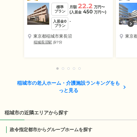
22.2
標準
月額
万円
〜
プラン
450
(入居金
万円
〜)
入居金0
-
プラン
東京都稲城市東長沼
東京
稲城長沼駅
歩7分
稲城市の老人ホーム・介護施設ランキングをも
っと見る
稲城市の近隣エリアから探す
政令指定都市からグループホームを探す