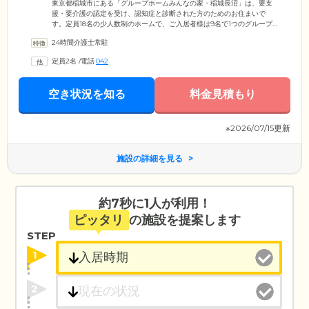
東京都稲城市にある「グループホームみんなの家・稲城長沼」は、要支
援・要介護の認定を受け、認知症と診断された方のためのお住まいで
す。定員18名の少人数制のホームで、ご入居者様は9名で1つのグループ
(ユニット)を形成して共同生活を送っています。お一人おひとりの得意な
24時間介護士常駐
ことやお体の状態を考慮しながら家事を分担しているため、「自分らし
さ」を大切に、無理なく生活していただくことが可能です。当ホーム
定員2名
/
電話
042
は、警備事業でおなじみのALSOKグループが運営。施設には防犯カメラ
を設置し、緊急時はガードマンが駆け付けるなど、セキュリティ事業で
培ったノウハウを生かして、ご入居者様とご家族様が安心できる環境を
空き状況を知る
料金見積もり
整えています。
※2026/07/15更新
施設の詳細を見る
約7秒に1人が利用！
ピッタリ
の施設を提案します
STEP
1
2