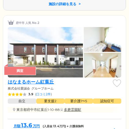
施設の詳細を見る
府中市 人気 No.2
満室
はなまるホーム紅葉丘
株式会社愛誠会
グループホーム
3.9
(
口コミ2件
)
自立
要支援2
要介護1〜5
認知症可
東京都府中市紅葉丘1-10-88
多磨霊園駅
13.6
月額
万円
(入居金
13.4
万円) + 介護保険料