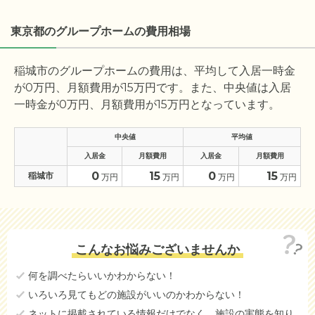
東京都のグループホームの費用相場
稲城市のグループホームの費用は、平均して入居一時金
が
0
万円、月額費用が
15
万円です。また、中央値は入居
一時金が
0
万円、月額費用が
15
万円となっています。
中央値
平均値
入居金
月額費用
入居金
月額費用
0
15
0
15
稲城市
万円
万円
万円
万円
こんなお悩みございませんか
何を調べたらいいかわからない！
いろいろ見てもどの施設がいいのかわからない！
ネットに掲載されている情報だけでなく、施設の実態を知り