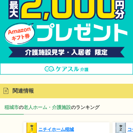
関連情報
稲城市
の
老人ホーム・介護施設
のランキング
1
ニチイホーム稲城
2
コ