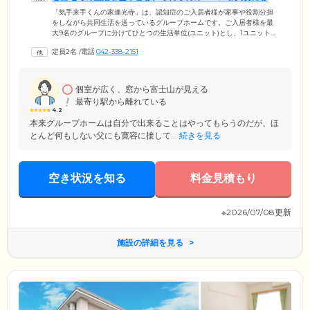
ケアを提供します
「気手来手くんの家連光寺」は、認知症のご入居者様が家事や役割分担
をしながら共同生活を送っているグループホームです。ご入居者様を最
大9名のグループに分けてひとつの生活単位(ユニット)とし、1ユニットご
とに専任のスタッフを配置する「ユニット制」を採用。そのため、スタ
定員2名
/
電話
042-338-2151
ッフとご入居者様が自然と親密になり、きめ細やかな介護ケアが可能に
なっています。生活の中心となるのは共有のリビングルームですが、ご
入居いただくお部屋はプライバシーに配慮した個室でご用意していま
す。ご自宅で過ごされてきた生活を基本とし、お一人おひとりのペース
個室が広く、窓から富士山が見える
を大切にしながら、穏やかな共同生活を送れるよう支援いたします。
最寄り駅から離れている
4.2
本来グループホームは自分で出来ることはやってもらうのだが、ほ
とんど何もしない父にも寛容に接して...
続きを見る
空き状況を知る
料金見積もり
※2026/07/08更新
施設の詳細を見る