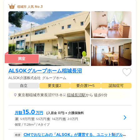
稲城市 人気 No.3
満室
ALSOKグループホーム稲城長沼
ALSOK介護株式会社
グループホーム
自立
要支援2
要介護1〜5
認知症可
東京都稲城市東長沼1713-8
稲城長沼駅
から 徒歩9分
15.0
月額
万円
(入居金
0
円) + 介護保険料
家
5.9
万円
管
5.5
万円
食
1.6
万円
他
2.0
万円
2
個室 / 11.28m
/ Aタイプ
CMでおなじみの「ALSOK」が運営する、ユニット制グル
ープホームです