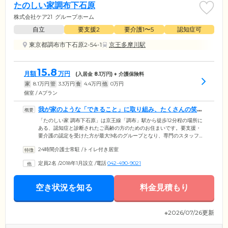
たのしい家調布下石原
株式会社ケア21
グループホーム
自立
要支援2
要介護1〜5
認知症可
東京都調布市下石原2-54-1
京王多摩川駅
15.8
月額
万円
(入居金
8.1
万円) + 介護保険料
家
8.1
万円
管
3.3
万円
食
4.4
万円
他
0
万円
個室 / Aプラン
我が家のような「できること」に取り組み、たくさんの笑顔
を生み出します
「たのしい家 調布下石原」は京王線「調布」駅から徒歩12分程の場所に
ある、認知症と診断されたご高齢の方のためのお住まいです。要支援・
要介護の認定を受けた方が最大9名のグループとなり、専門のスタッフと
ともに住み慣れた地域で共同生活を送ります。スタッフはお一人おひと
24時間介護士常駐
/
トイレ付き居室
りが「できること」を見つけ、掃除や洗濯などを役割分担。仕事ができ
たことで充足感を得られるほか、ご自宅にいるような環境下でご入居者
定員2名
/
2018年1月設立
/
電話
042-490-9021
様同士がお互いに協力し、交流することで気持ちの活性化にもつながり
ます。いつも「たのしい」と感じていただけるよう認知症症状への創意
工夫を重ね、ご入居者様に少しでも笑顔が増えることを願い、日々支援
空き状況を知る
料金見積もり
しています。
※2026/07/26更新