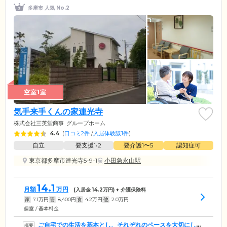
多摩市 人気 No.2
空室1室
気手来手くんの家連光寺
株式会社三英堂商事
グループホーム
4.4
(
口コミ2件
/
入居体験談1件
)
自立
要支援1•2
要介護1〜5
認知症可
東京都多摩市連光寺5-9-1
小田急永山駅
14.1
月額
万円
(入居金
14.2
万円) + 介護保険料
家
7.1
万円
管
8,400
円
食
4.2
万円
他
2.0
万円
個室 / 基本料金
ご自宅での生活を基本とし、それぞれのペースを大切にした