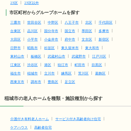
23区
23区以外
市区町村からグループホームを探す
三鷹市
世田谷区
中野区
八王子市
北区
千代田区
台東区
品川区
国分寺市
国立市
墨田区
多摩市
大田区
小平市
小金井市
府中市
文京区
新宿区
日野市
昭島市
杉並区
東久留米市
東大和市
東村山市
板橋区
武蔵村山市
武蔵野市
江戸川区
江東区
渋谷区
港区
狛江市
町田市
目黒区
福生市
稲城市
立川市
練馬区
荒川区
葛飾区
西東京市
調布市
豊島区
足立区
稲城市の老人ホームを種類・施設種別から探す
介護付き有料老人ホーム
サービス付き高齢者向け住宅
ケアハウス
高齢者住宅