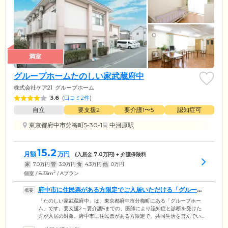
満室
グループホームたのしい家武蔵府中
株式会社ケア21
グループホーム
3.6
(
口コミ2件
)
自立
要支援2
要介護1〜5
認知症可
東京都府中市分梅町5-30-1
中河原駅
15.2
月額
万円
(入居金
7.0
万円) + 介護保険料
家
7.0
万円
管
3.9
万円
食
4.3
万円
他
0
万円
2
個室 / 8.33m
/ Aプラン
府中市に住民票がある方限定でご入居いただける「グループ
ホーム」です
「たのしい家武蔵府中」は、東京都府中市分梅町にある「グループホー
ム」です。要支援2～要介護5までの、医師により認知症と診断を受けた
方が入居の対象。府中市に住民票がある方限定で、共同生活を営んでい
る介護施設です。近隣は、武蔵野の緑あふれる公園に囲まれており、四