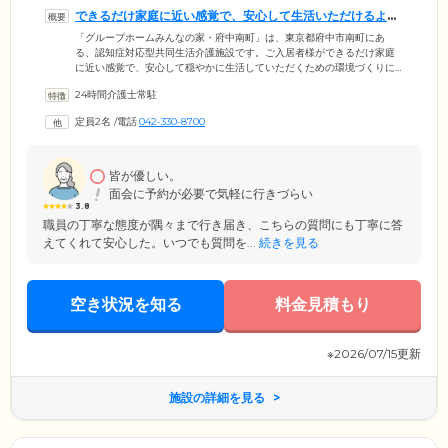
できるだけ家庭に近い感覚で、安心して生活いただけるよう
配慮しています
「グループホームみんなの家・府中南町」は、東京都府中市南町にあ
る、認知症対応型共同生活介護施設です。ご入居者様ができるだけ家庭
に近い感覚で、安心して穏やかに生活していただくための環境づくりに
注力。1フロアに対しての定員数を最大9人と小規模に設定することで、
24時間介護士常駐
スタッフの目が十分に届く範囲で、安心して日常生活を送っていただく
ことが可能です。さらに、みなさまが不安なく暮らせるよう、ご入居者
定員2名
/
電話
042-330-8700
様お一人おひとりのニーズに応じた尊厳のあるケアを大切にしていま
す。24時間365日常駐のスタッフがご入居者様の日常生活を見守り、心身
ともに健やかに、毎日の生活にご満足いただけるよう努めております。
皆が優しい。
面会に予約が必要で気軽に行きづらい
3.8
職員の丁寧な態度が隅々まで行き届き、こちらの質問にも丁寧に答
えてくれて安心した。いつでも質問を...
続きを見る
空き状況を知る
料金見積もり
※2026/07/15更新
施設の詳細を見る