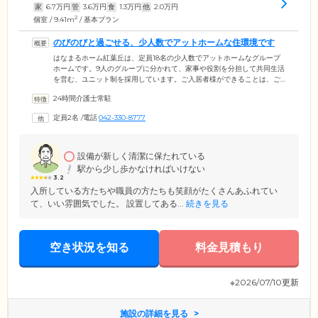
家
6.7
万円
管
3.6
万円
食
1.3
万円
他
2.0
万円
2
個室 / 9.41m
/ 基本プラン
のびのびと過ごせる、少人数でアットホームな住環境です
はなまるホーム紅葉丘は、定員18名の少人数でアットホームなグループ
ホームです。9人のグループに分かれて、家事や役割を分担して共同生活
を営む、ユニット制を採用しています。ご入居者様ができることは、ご
自身で行っていただきます。難しいことがあれば、スタッフがサポート
24時間介護士常駐
いたしますので、ご安心ください。お部屋は、プライバシーに配慮した
個室をご用意。ご自宅で愛用していた家具や家電のお持ち込みも可能で
定員2名
/
電話
042-330-8777
す。お好きにレイアウトして、お過ごしください。スタッフやほかのご
入居者様と顔なじみの関係を築くことができ、のびのびと生活していた
だける住環境です。
設備が新しく清潔に保たれている
駅から少し歩かなければいけない
3.2
入所している方たちや職員の方たちも笑顔がたくさんあふれてい
て、いい雰囲気でした。 設置してある...
続きを見る
空き状況を知る
料金見積もり
※2026/07/10更新
施設の詳細を見る