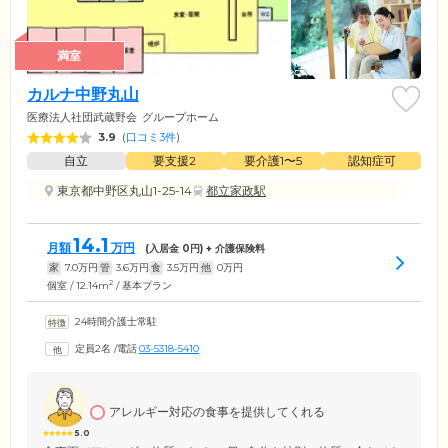
満室
カルナ中野丸山
医療法人社団武蔵野会
グループホーム
3.9
(
口コミ3件
)
自立
要支援2
要介護1〜5
認知症可
東京都中野区丸山1-25-14
都立家政駅
14.1
月額
万円
(入居金
0
円) + 介護保険料
家
7.0
万円
管
3.6
万円
食
3.5
万円
他
0
万円
2
個室 / 12.14m
/ 基本プラン
24時間介護士常駐
定員2名
/
電話
03-5318-5410
アレルギー対応の食事を提供してくれる
5.0