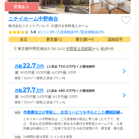
空室あり
ニチイホーム中野南台
株式会社ニチイケアパレス
介護付き有料老人ホーム
3.8
(
口コミ5件
/
入居体験談1件
/
退去体験談2件
)
自立
要支援1•2
要介護1〜5
認知症可
東京都中野区南台3-26-24
中野富士見町駅
から 徒歩9分
22.7
月額
万円
(入居金
720.0
万円) + 介護保険料
家
9.0
万円
管
5.5
万円
食
8.2
万円
他
0
万円
2
個室 / 13.2m
/ 個室(入居金プランB)
27.7
月額
万円
(入居金
480.0
万円) + 介護保険料
家
14.0
万円
管
5.5
万円
食
8.2
万円
他
0
万円
2
個室 / 13.2m
/ 個室(入居金プランA)
作業療法士が常駐し、生活リハビリを中心とした機能訓練を
提供します
ニチイホーム中野南台は、ご入居者様の視点に寄り添ったケアで、安
心・安全な生活環境の提供に努める介護付き有料老人ホームです。入居
対象は65歳以上で、ご自身で生活できる自立状態の方、要支援・要介護
認定を受けている方。24時間常駐する介護スタッフによる食事・入浴・
24時間介護士常駐
/
トイレ付き居室
排せつなどの身体介助、生活支援サポートのほか、常駐の作業療法士に