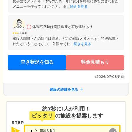
食事面でアレルギー体質のため、1日3食分を特別に体質に合わせた
メニューを作ってくれたこと。 個...
続きを見る
体調不良時は病院送迎と家族連絡あり
3.0
施設の職員さんの対応は普通。どこの施設と変わらず、特段配慮さ
れたということはない。 外観がそれ...
続きを見る
空き状況を知る
料金見積もり
※2026/07/08更新
施設の詳細を見る
約7秒に1人が利用！
ピッタリ
の施設を提案します
STEP
1