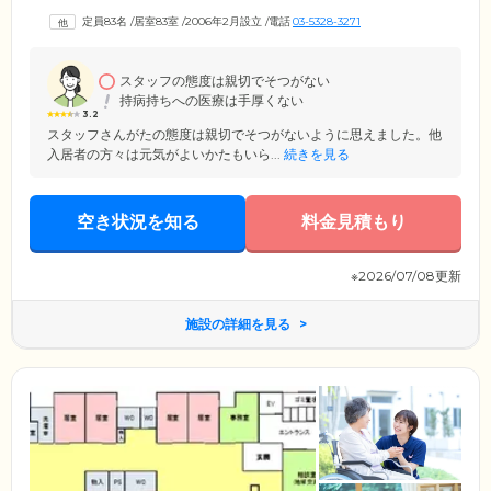
よる機能訓練を実施。日常的に行う生活動作を訓練と捉える「生活リハ
定員83名
/
居室83室
/
2006年2月設立
/
電話
03-5328-3271
ビリ」を中心に、個別プログラムやゲーム要素を盛り込んだレクリエー
ションなどで、楽しく無理なく身体機能維持・向上を目指します。
スタッフの態度は親切でそつがない
持病持ちへの医療は手厚くない
3.2
スタッフさんがたの態度は親切でそつがないように思えました。他
入居者の方々は元気がよいかたもいら...
続きを見る
空き状況を知る
料金見積もり
※2026/07/08更新
施設の詳細を見る