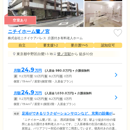
空室あり
ニチイホーム鷺ノ宮
株式会社ニチイケアパレス
介護付き有料老人ホーム
自立
要支援1•2
要介護1〜5
認知症可
東京都中野区白鷺1-1-18
鷺ノ宮駅
から 徒歩10分
24.9
月額
万円
(入居金
980.0
万円) + 介護保険料
家
11.2
万円
管
5.5
万円
食
8.2
万円
他
0
万円
2
個室 / 19.4m
/ 居室I(個室1階・入居金プラン)
24.9
月額
万円
(入居金
1,030.0
万円) + 介護保険料
家
11.2
万円
管
5.5
万円
食
8.2
万円
他
0
万円
2
個室 / 19.4m
/ 居室Ⅱ(個室2階・入居金プラン)
足浴ができるリラクゼーションサロンなど、充実の設備がそ
ろっています
「ニチイホーム鷺ノ宮」は、 西武新宿線「鷺ノ宮」駅より徒歩10分の場
所にある介護付き有料老人ホームです。ご入居者様の生活の拠点になる
居室は、バリアフリー対応の個室でご用意しています。寝具付きの介護