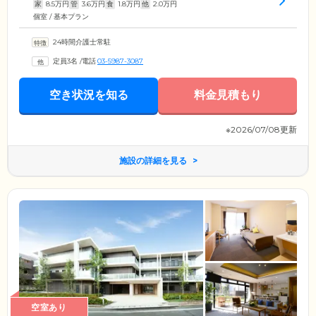
家
8.5
万円
管
3.6
万円
食
1.8
万円
他
2.0
万円
個室 / 基本プラン
24時間介護士常駐
定員3名
/
電話
03-5987-3087
空き状況を知る
料金見積もり
※2026/07/08更新
施設の詳細を見る
空室あり