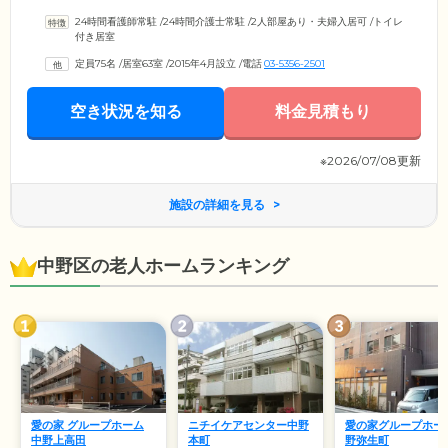
用電動ベッド、車いす対応の洗面台、温水洗浄機能付きトイレ、ナース
24時間看護師常駐
/
24時間介護士常駐
/
2人部屋あり・夫婦入居可
/
トイレ
コールを完備。ナースコールで直結しているホーム内のヘルパーステー
付き居室
ションには、介護・看護スタッフが24時間常駐しています。居室内には
ご愛用の家具や品のお持ち込みが可能です。そのほか、ご家族様とお食
定員75名
/
居室63室
/
2015年4月設立
/
電話
03-5356-2501
事や会話が楽しめるファミリールーム、足浴ができるリラクゼーション
サロンといった、充実の設備がそろっています。
空き状況を知る
料金見積もり
※2026/07/08更新
施設の詳細を見る
中野区の老人ホームランキング
愛の家 グループホーム
ニチイケアセンター中野
愛の家グループホー
中野上高田
本町
野弥生町