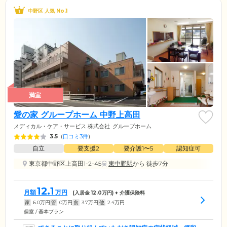
中野区 人気 No.1
満室
愛の家 グループホーム 中野上高田
メディカル・ケア・サービス 株式会社
グループホーム
3.5
(
口コミ3件
)
自立
要支援2
要介護1〜5
認知症可
東京都中野区上高田1-2-45
東中野駅
から 徒歩7分
12.1
月額
万円
(入居金
12.0
万円) + 介護保険料
家
6.0
万円
管
0
万円
食
3.7
万円
他
2.4
万円
個室 / 基本プラン