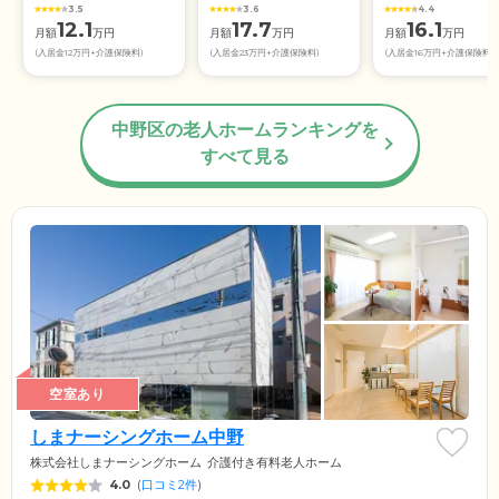
3.5
3.6
4.4
12.1
17.7
16.1
月額
万円
月額
万円
月額
万円
(入居金12万円+介護保険料)
(入居金23万円+介護保険料)
(入居金16万円+介護保険料)
中野区の老人ホームランキングを
すべて見る
空室あり
しまナーシングホーム中野
株式会社しまナーシングホーム
介護付き有料老人ホーム
4.0
(
口コミ2件
)