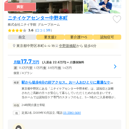
満室
ニチイケアセンター中野本町
株式会社ニチイ学館
グループホーム
3.6
(
口コミ3件
)
自立
要支援2
要介護1〜5
認知症可
東京都中野区本町4-4-18
中野新橋駅
から 徒歩6分
17.7
月額
万円
(入居金
22.6
万円) + 介護保険料
家
11.3
万円
管
1.1
万円
食
3.9
万円
他
1.4
万円
個室 / Aプラン
駅から徒歩6分の好アクセス。お一人おひとりに最適なケア
をご提供します
東京都中野区にある「ニチイケアセンター中野本町」は、認知症と診断
されたご高齢の方々が安心して暮らしていただくためのお住まいです。
当ホームでは認知症ケア専門のスタッフのもと、5～9名のご入居者様が
ひとつのグループとなり、共同生活を営んでおります。スタッフは日常
24時間介護士常駐
をとおして、お一人おひとりの個性をしっかりと把握。みなさまには食
事の支度や洗濯、掃除などのお手伝いいただいております。毎日の中で
定員2名
/
2009年10月設立
/
電話
03-3380-5681
ご自身の役割をこなしていくことにより、さまざまな刺激をうけ、認知
機能の維持・向上を図っています。また、当ホームは東京メトロ「新中
野」駅より徒歩6分とアクセス良好。お忙しいご家族様の面会にも便利な
環境です。