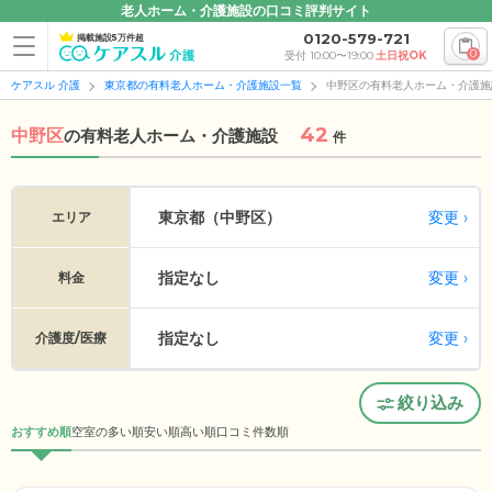
老人ホーム・介護施設の口コミ評判サイト
0120-579-721
掲載施設5万件超
0
受付 10:00〜19:00
土日祝OK
ケアスル 介護
東京都の有料老人ホーム・介護施設一覧
中野区の有料老人ホーム・介護施
42
中野区
の
有料老人ホーム・介護施設
件
変更
東京都（中野区）
エリア
指定なし
変更
料金
指定なし
変更
介護度/医療
絞り込み
おすすめ順
空室の多い順
安い順
高い順
口コミ件数順