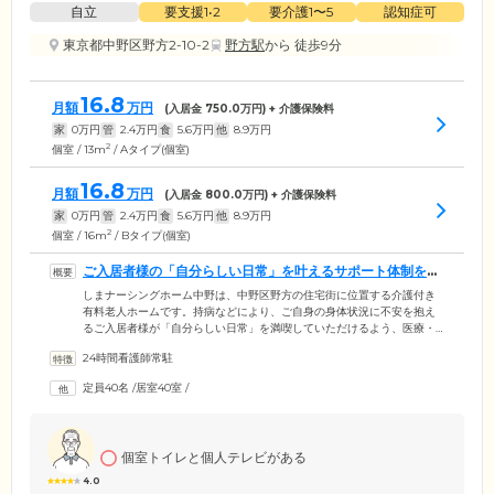
自立
要支援1•2
要介護1〜5
認知症可
東京都中野区野方2-10-2
野方駅
から 徒歩9分
16.8
月額
万円
(入居金
750.0
万円) + 介護保険料
家
0
万円
管
2.4
万円
食
5.6
万円
他
8.9
万円
2
個室 / 13m
/ Aタイプ(個室)
16.8
月額
万円
(入居金
800.0
万円) + 介護保険料
家
0
万円
管
2.4
万円
食
5.6
万円
他
8.9
万円
2
個室 / 16m
/ Bタイプ(個室)
ご入居者様の「自分らしい日常」を叶えるサポート体制を整
えています
しまナーシングホーム中野は、中野区野方の住宅街に位置する介護付き
有料老人ホームです。持病などにより、ご自身の身体状況に不安を抱え
るご入居者様が「自分らしい日常」を満喫していただけるよう、医療・
看護・介護でサポートする体制を整えています。理学療法士による個々
24時間看護師常駐
に合わせたリハビリプログラムで身体機能の維持を図り、みなさまの生
活が健やかなものとなるようサポート。さらに24時間看護師が常駐。
定員40名
/
居室40室
/
「おいかわ内科在宅クリニック」「ぼだい樹クリニック」「野沢デンタ
ルクリニック」と協力体制をとり、定期健診や在宅医療ケアをご提供し
ます。また、ご入居者様やご家族のご希望に沿ったケアで、お看取りに
も対応しています。
個室トイレと個人テレビがある
4.0