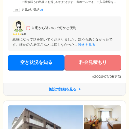
ご家族様もお気軽にお越しいただけます。当ホームでは、ご入居者様を9
名のグループに分けて、そこに専任のスタッフを配置。より細やかなケ
定員2名
/
電話
03
アを行う「ユニット制」を導入しています。ご入居者様ができることは
なるべくご自身で行っていただき、自立支援を促しながら、お食事や入
浴、排せつの介助といった日常生活のサポートを行っています。穏やか
でアットホームな雰囲気のなか、安心してのびのびと生活していただけ
自宅から近いので何かと便利
る環境です。
5.0
親身になって話を聞いてくださりました。対応も悪くなかったで
す。ほかの入居者さんとは接しなかった...
続きを見る
空き状況を知る
料金見積もり
※2026/07/08更新
施設の詳細を見る