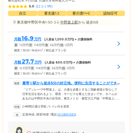
株式会社木下の介護
介護付き有料老人ホーム
5.0
(
口コミ1件
)
自立
要支援1•2
要介護1〜5
認知症可
東京都中野区中央1-50-2
中野坂上駅
から 徒歩5分
16.9
月額
万円
(入居金
1,200.0
万円) + 介護保険料
家
1.5
万円
管
11.8
万円
食
3.6
万円
他
0
万円
2
個室 / 18.00~18.60m
/ 前払金プラン➁
27.7
月額
万円
(入居金
600.0
万円) + 介護保険料
家
12.3
万円
管
11.8
万円
食
3.6
万円
他
0
万円
2
個室 / 18.00~18.60m
/ 前払金プラン①
最寄り駅から徒歩5分の好立地。便利に生活することができ
るホームです
「リアンレーヴ中野坂上」は、介護を必要とするご高齢者様が安心して
日常生活を送れるよう、環境・サービスを整えた住まいです。ホームが
あるのは中野区中央の住宅街。東京メトロ・都営大江戸線「中野坂上」
駅から徒歩わずか5分の好立地にありながら、徒歩圏内に「桃園川緑道」
24時間介護士常駐
/
トイレ付き居室
や「神田川」など、四季折々の自然を感じられるスポットがある恵まれ
た住環境です。館内には介護スタッフが24時間365日常駐し、掃除・洗濯
定員98名
/
居室98室
/
電話
03-5389-8303
など身の回りのサポートや身体介助を実施。毎日お声がけ・館内の巡回
を実施し、ご入居者様の健康状態に異変がないか見守っています。