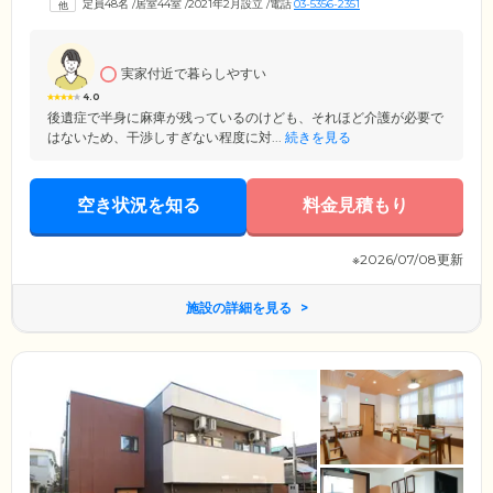
定員48名
/
居室44室
/
2021年2月設立
/
電話
03-5356-2351
近隣の医療機関と提携しています。定期検診や訪問治療をはじめ、万が
一急な体調の変化があった際は救急対応や病院への送迎を行っておりま
すので、どなた様にもご安心いただける環境です。
実家付近で暮らしやすい
4.0
後遺症で半身に麻痺が残っているのけども、それほど介護が必要で
はないため、干渉しすぎない程度に対...
続きを見る
空き状況を知る
料金見積もり
※2026/07/08更新
施設の詳細を見る