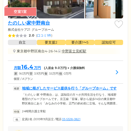
空室1室
たのしい家中野南台
株式会社ケア21
グループホーム
2.0
(
口コミ1件
)
自立
要支援2
要介護1〜5
認知症可
東京都中野区南台4-26-14
中野富士見町駅
16.4
月額
万円
(入居金
9.0
万円) + 介護保険料
家
9.0
万円
管
3.9
万円
食
3.5
万円
他
0
万円
個室 / Aプラン
地域に根ざしたサービス提供を行う「グループホーム」です
「たのしい家 中野南台」は、認知症の方々が共同生活を行なう、地域密
着型のグループホームです。京王線「笹塚」駅から徒歩14分の東京都中
野区南台にあり「みなみの小学校」正門の斜め前に立地。そんな周囲環
境を活かし、地域に根ざしたサービス提供に力を入れています。隣接す
24時間介護士常駐
る小学校や近所の福祉センターなどの社会資源を活用し、地域の方々と
の交流を積極的に実施。小学生を施設に招いての交流会をはじめ、夏祭
定員2名
/
2013年9月設立
/
電話
03-5328-0821
りなどの地域行事にも参加しています。また、近くのパン屋さんや商店
街、スーパーなどへスタッフと一緒に買い物に行ったりと家庭的な関わ
り合いも大切にしています。