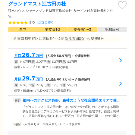
グランドマスト江古田の杜
積水ハウス シャーメゾンＰＭ東京株式会社
サービス付き高齢者向け住
宅
5.0
(
口コミ1件
)
自立
要支援1•2
要介護1〜3
認知症可
東京都中野区江古田3-14-2
新江古田駅
から 徒歩8分
26.7
月額
万円
(入居金
50.9
万円) + 介護保険料
家
14.0
万円
管
2.0
万円
食
5.2
万円
他
5.5
万円
2
個室 / 45.76m
/ 1LDKプラン(最低賃料)
29.7
月額
万円
(入居金
60.2
万円) + 介護保険料
家
17.0
万円
管
2.0
万円
食
5.2
万円
他
5.5
万円
2
個室 / 55.58m
/ 1LDK+Sプラン(最低賃料)
都内へのアクセス良好、森林のような複合開発エリアで便利
に生活できます
「グランドマスト江古田の杜」はご自身で身の回りのことができる活動
的な自立型シニア向けのサービス付き高齢者向け住宅です。自然と調和
し、四季の変化を感じられる中野区の「江古田の森公園」。その公園と
一体化するように複合開発が進められた、緑豊かな広大な街づくり「プ
2人部屋あり・夫婦入居可
/
トイレ付き居室
ライムメゾン江古田の杜プロジェクト」の一環として、当ホームは誕生
しました。最寄り駅は、都営大江戸線「新江古田」駅。都心にアクセス
しやすいうえ、病院や公共施設、スーパー、商店街など日常生活に欠か