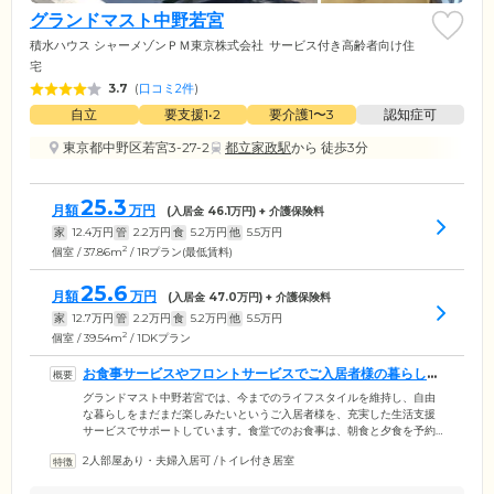
グランドマスト中野若宮
積水ハウス シャーメゾンＰＭ東京株式会社
サービス付き高齢者向け住
宅
3.7
(
口コミ2件
)
自立
要支援1•2
要介護1〜3
認知症可
東京都中野区若宮3-27-2
都立家政駅
から 徒歩3分
25.3
月額
万円
(入居金
46.1
万円) + 介護保険料
家
12.4
万円
管
2.2
万円
食
5.2
万円
他
5.5
万円
2
個室 / 37.86m
/ 1Rプラン(最低賃料)
25.6
月額
万円
(入居金
47.0
万円) + 介護保険料
家
12.7
万円
管
2.2
万円
食
5.2
万円
他
5.5
万円
2
個室 / 39.54m
/ 1DKプラン
お食事サービスやフロントサービスでご入居者様の暮らしを
サポートします
グランドマスト中野若宮では、今までのライフスタイルを維持し、自由
な暮らしをまだまだ楽しみたいというご入居者様を、充実した生活支援
サービスでサポートしています。食堂でのお食事は、朝食と夕食を予約
制にてご提供。ご家族様やご友人様との会食にもご利用いただけます。
2人部屋あり・夫婦入居可
/
トイレ付き居室
朝食はお部屋で調理し、夕食だけ食堂で召し上がるなど、ライフスタイ
ルやご都合に応じて自由にご利用ください。フロントにはリビングアテ