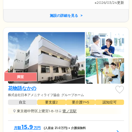
※2026/03/24更新
施設の詳細を見る
満室
花物語なかの
株式会社日本アメニティライフ協会
グループホーム
自立
要支援2
要介護1〜5
認知症可
東京都中野区上鷺宮1-8-13
鷺ノ宮駅
15.9
月額
万円
(入居金
21.0
万円) + 介護保険料