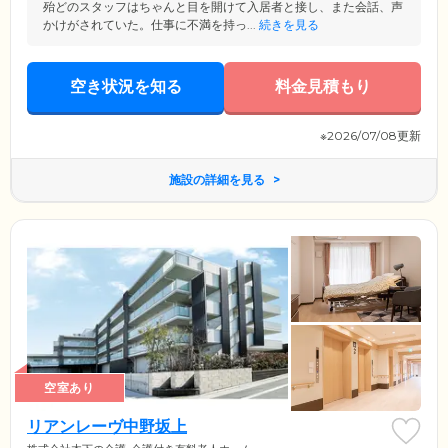
殆どのスタッフはちゃんと目を開けて入居者と接し、また会話、声
かけがされていた。仕事に不満を持っ...
続きを見る
空き状況を知る
料金見積もり
※2026/07/08更新
施設の詳細を見る
空室あり
リアンレーヴ中野坂上