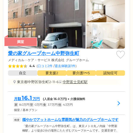
満室
愛の家グループホーム中野弥生町
メディカル・ケア・サービス 株式会社
グループホーム
4.4
(
口コミ2件
/
退去体験談1件
)
自立
要支援2
要介護1〜5
認知症可
東京都中野区弥生町2-11-6
中野富士見町駅
16.1
月額
万円
(入居金
16.0
万円) + 介護保険料
家
8.0
万円
管
0
万円
食
3.7
万円
他
4.3
万円
個室 / 基本プラン
穏やかでアットホームな雰囲気が魅力のグループホームです
「愛の家グループホーム中野弥生町」は、東京メトロ丸ノ内線「中野新
橋駅」より徒歩2分の場所にたたずむグループホームです。交通至便で、