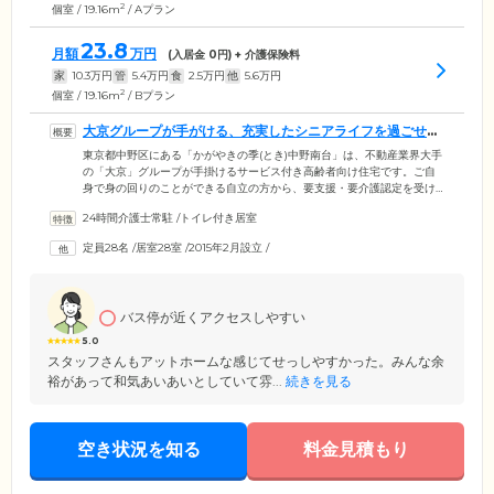
2
個室 / 19.16m
/ Aプラン
23.8
月額
万円
(入居金
0
円) + 介護保険料
家
10.3
万円
管
5.4
万円
食
2.5
万円
他
5.6
万円
2
個室 / 19.16m
/ Bプラン
大京グループが手がける、充実したシニアライフを過ごせる
住まいです
東京都中野区にある「かがやきの季(とき)中野南台」は、不動産業界大手
の「大京」グループが手掛けるサービス付き高齢者向け住宅です。ご自
身で身の回りのことができる自立の方から、要支援・要介護認定を受け
た方まで幅広くご入居いただける住まいで、ご入居者様とご家族様との
24時間介護士常駐
/
トイレ付き居室
「キズナ」を大切に、安心して過ごしていただける環境とサービスをご
提供。すべてのお部屋にナースコールを完備し、緊急時はスタッフへと
定員28名
/
居室28室
/
2015年2月設立
/
ただちにつながり、素早い対応が可能です。館内は各所に手すりを設置
したバリアフリー構造。外の空気を感じながらくつろげるバルコニーも
ご用意しており、ほかのご入居者様やご家族様との団らんもお楽しみい
ただけます。
バス停が近くアクセスしやすい
5.0
スタッフさんもアットホームな感じてせっしやすかった。みんな余
裕があって和気あいあいとしていて雰...
続きを見る
空き状況を知る
料金見積もり