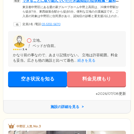
できることに取り組んでいただき認知症の症状軽減・緩和に
つなげます
東京都中野区にある愛の家グループホーム中野上高田は、JR東中野駅か
ら徒歩7分、東西線落合駅から徒歩5分。便利な立地の介護施設です。ご
入居の対象は中野区に住民票があり、認知症の診断と要支援2以上の介護
保険認定を受けられた方。最大18名のご入居者様が9人でひとつのグルー
定員2名
/
電話
03-5332-5670
プを組み、専門のスタッフと共同生活を送っています。少人数制のた
め、ご家庭で生活するのと同じようなあたたかな雰囲気のなか、ご入居
者様とスタッフが買い物、洗濯、掃除などを一緒に行っています。ご入
居者様には家事の中からご希望や状態に合わせてできることに取り組ん
立地。
でいただき、認知症の症状軽減や進行緩和につなげています。
ベッドが自前。
3.4
かなり前の事なので、あまり記憶がない。 立地は許容範囲。料金
も妥当。広さも他の施設と比べて遜色...
続きを見る
空き状況を知る
料金見積もり
※2026/07/08更新
施設の詳細を見る
中野区 人気 No.3