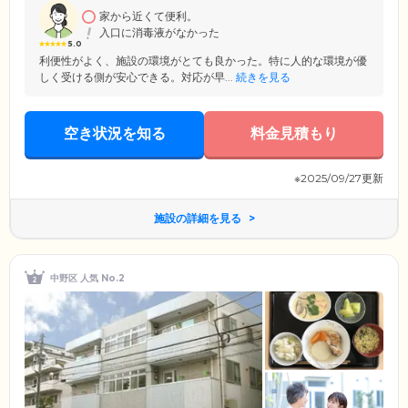
せないサービスや環境が充実した、利便性の高いエリアです。アクティ
家から近くて便利。
ブに、楽しく生活していただけます。
入口に消毒液がなかった
5.0
利便性がよく、施設の環境がとても良かった。特に人的な環境が優
しく受ける側が安心できる。対応が早...
続きを見る
空き状況を知る
料金見積もり
※2025/09/27更新
施設の詳細を見る
中野区 人気 No.2