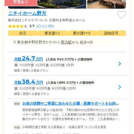
空室あり
ニチイホーム野方
株式会社ニチイケアパレス
介護付き有料老人ホーム
3.7
(
口コミ2件
)
自立
要支援1•2
要介護1〜5
認知症可
東京都中野区野方5-11-10
野方駅
から 徒歩4分
24.7
月額
万円
(入居金
940.0
万円) + 介護保険料
家
11.0
万円
管
5.5
万円
食
8.2
万円
他
0
万円
個室 / 居室I 入居金プラン
38.4
月額
万円
(入居金
1,880.0
万円) + 介護保険料
家
22.0
万円
管
8.3
万円
食
8.2
万円
他
0
万円
個室 / 居室II 入居金プラン
お体の状態やご希望に合わせた介護・医療サポートをお約束
します
西武新宿線野方駅より徒歩5分、下町の穏やかな空間の中にたたずむニチ
イホーム野方。当ホームは、ご入居者様のお体の状態に合わせて生活全
般のサポートを行う「介護付き有料老人ホーム」です。ご入居者様お一
人おひとりに合わせたサポートを実現するため、定められた人員基準よ
24時間介護士常駐
/
2人部屋あり・夫婦入居可
/
トイレ付き居室
り多い介護スタッフを配置。24時間365日体制でサポートを行います。ま
た日々を安心して過ごしてもらえるよう、お体の状態を適切に把握し、