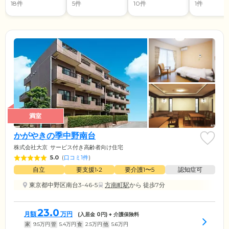
宅
18件
5件
10件
1件
満室
かがやきの季中野南台
株式会社大京
サービス付き高齢者向け住宅
5.0
(
口コミ1件
)
自立
要支援1•2
要介護1〜5
認知症可
東京都中野区南台3-46-5
方南町駅
から 徒歩7分
23.0
月額
万円
(入居金
0
円) + 介護保険料
家
9.5
万円
管
5.4
万円
食
2.5
万円
他
5.6
万円