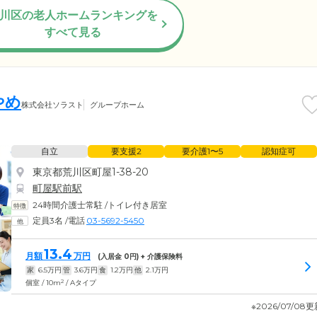
川区の老人ホームランキングを
すべて見る
やめ
株式会社ソラスト
グループホーム
自立
要支援2
要介護1〜5
認知症可
東京都荒川区町屋1-38-20
町屋駅前駅
24時間介護士常駐
/
トイレ付き居室
定員3名
/
電話
03-5692-5450
13.4
月額
万円
(入居金
0
円) + 介護保険料
家
6.5
万円
管
3.6
万円
食
1.2
万円
他
2.1
万円
2
個室 / 10m
/ Aタイプ
※2026/07/08