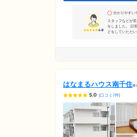
分かりやすい
スタッフなどが笑
をしました。 日
4.8
どをしていただい
はなまるハウス南千住
株
5.0
(
口コミ1件
)