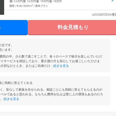
家
5.4
万円
管
3.2
万円
食
1.8
万円
他
1.8
万円
2
個室 / 8.45~10.81m
/ 基本プラン
※2026/03/24
る
料金見積もり
の点です。
思います。
囲気の中、少人数で過ごすことで、各々のペースで毎日を楽しんでいただ
デイサービスを併設しており、要介護の方も安心してお過ごしいただけま
大切なひととき、またはご自身だけ...
続きを見る
談に気軽に答えてくれる
く、安心して家族を任せられる。相談ごとにも気軽に答えてもらえるのが
レベルであると思われる。もちろん費用を払えば更に上の環境もあるのだろ
。
続きを見る