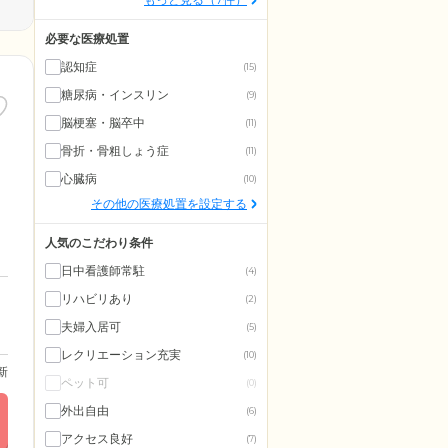
必要な医療処置
認知症
(15)
糖尿病・インスリン
(9)
脳梗塞・脳卒中
(11)
骨折・骨粗しょう症
(11)
心臓病
(10)
その他の医療処置を設定する
人気のこだわり条件
日中看護師常駐
(4)
リハビリあり
(2)
夫婦入居可
(5)
レクリエーション充実
(10)
更新
ペット可
(0)
外出自由
(6)
アクセス良好
(7)