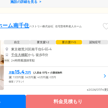
施設の詳細を見る
ホーム南千住
ベストリハ株式会社
住宅型有料老人ホーム
自立
要支援1•2
要介護1〜5
認知症可
東京都荒川区南千住6-65-4
千住大橋駅
から 徒歩8分
24時間看護師常駐
15.4
月額
万円
(入居金
0
円) + 介護保険料
家
7.3
万円
管
3.6
万円
食
4.5
万円
他
0
万円
個室 / プラン1
※2026/07/14
る
料金見積もり