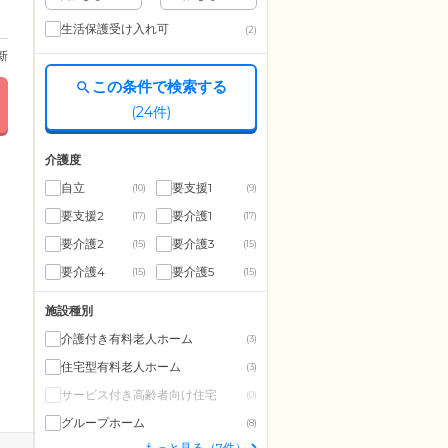
生活保護受け入れ可
(2)
更新
この条件で検索する
(
24
件)
介護度
自立
要支援1
(10)
(9)
要支援2
要介護1
(17)
(17)
要介護2
要介護3
(15)
(15)
要介護4
要介護5
(15)
(15)
施設種別
介護付き有料老人ホーム
(3)
住宅型有料老人ホーム
(3)
サービス付き高齢者向け住宅
(0)
グループホーム
(8)
もっと見る（7件）