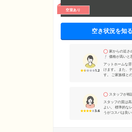
空室あり
空き状況を知
家からの近さ
価格が高いと
アットホームな雰
けます。 また、
1.2
す。 ご家族様との
スタッフが相
スタッフの質は高
よい。 標準的な
3.6
うがコスパは良い