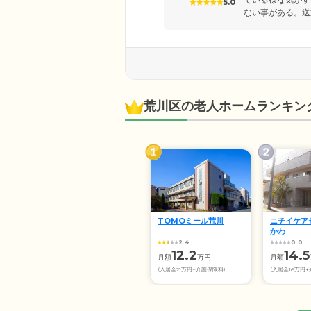
5.0
ない事がある。送
荒川区の老人ホームランキン
TOMOミール荒川
ニチイケア
かわ
2.4
0.0
12.2
14.5
月額
万円
月額
(入居金21万円+介護保険料)
(入居金16万円