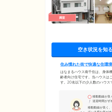
満室
空き状況を知
住み慣れた街で快適な住環
はなまるハウス南千住は、身体
齢者向け住宅です。当ハウスは
す。20名以下の少人数のハウス
たり、スタッフと一緒に自炊を
に一定期間居住された方がご入
移動動線が良
とができます。また、夜間でも
送迎時間がず
移動動線が良く、
ている様な気がす