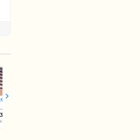
ちや明生苑
3.4
30.5
万円
金202万円+介護保険料)