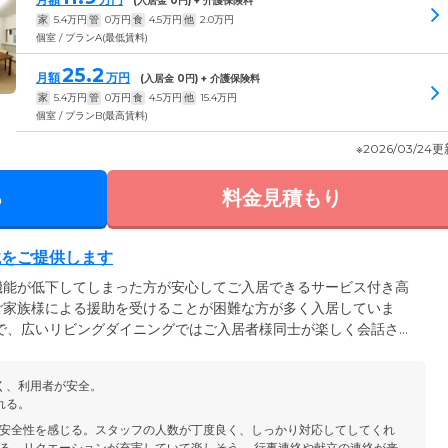
(入居金
0
円) + 介護保険料
家
5.4
万円
管
0
万円
食
4.5
万円
他
2.0
万円
個室 / プランA(最低賃料)
25.2
月額
万円
(入居金
0
円) + 介護保険料
家
5.4
万円
管
0
万円
食
4.5
万円
他
15.4
万円
個室 / プランB(最高賃料)
※2026/03/24
る
料金見積もり
境をご提供します
機能が低下してしまった方が安心してご入居できるサービス付き高
ご家族様による援助を受けることが困難な方が多く入居していま
で、広いリビングダイニングではご入居者様同士が楽しく会話され
されるご入居者様もいらっしゃいます。当ハウスは施設のある地域
居いただけますので、住み慣れた場所で快適に過ごしていただくこ
く、利用者が安全。
スタッフが常駐いたしますので、安心してお過ごしください。
れる。
安全性を感じる。スタッフの人数が丁度良く、しっかり対応してしてくれ
る。リクエーションが充実していて楽しそう。 行事連絡や献立の連絡が来