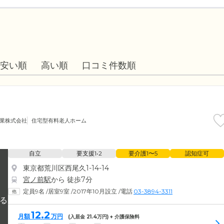
安い順
高い順
口コミ件数順
業株式会社
住宅型有料老人ホーム
自立
要支援1•2
要介護1〜5
認知症可
東京都荒川区西尾久1-14-14
宮ノ前駅
から 徒歩7分
定員9名
/
居室9室
/
2017年10月設立
/
電話
03-3894-3311
12.2
月額
万円
(入居金
21.4
万円) + 介護保険料