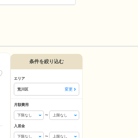
条件を絞り込む
エリア
変更
荒川区
月額費用
〜
入居金
〜