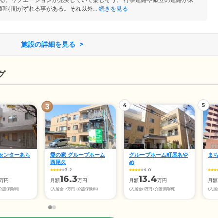
迎時間がずれる事がある。それ以外...
続きを見る
施設の詳細を見る
グ
4
5
センターあら
愛の家 グループホーム
グループホーム町屋あや
ま
西尾久
め
3.2
4.0
16.3
13.4
万円
月額
万円
月額
万円
月額
+介護保険料)
(入居金17万円+介護保険料)
(入居金0万円+介護保険料)
(入居