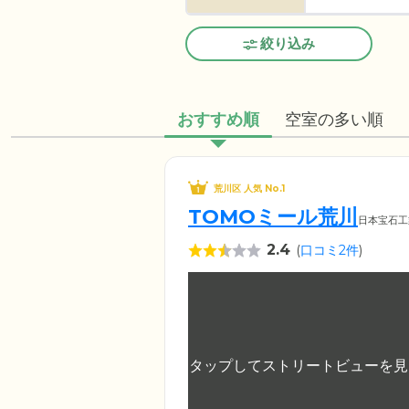
絞り込み
おすすめ順
空室の多い順
荒川区 人気 No.1
TOMOミール荒川
日本宝石工
2.4
(
口コミ2件
)