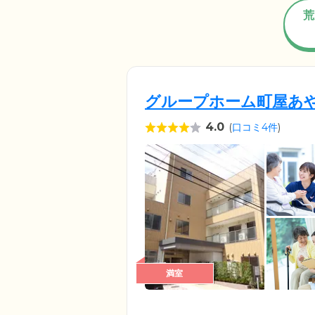
荒
グループホーム町屋あ
4.0
(
口コミ4件
)
満室