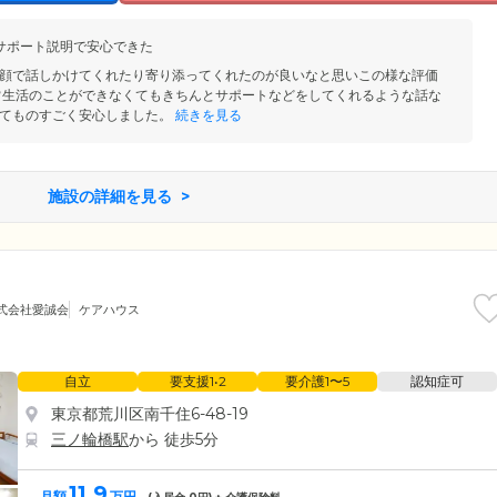
サポート説明で安心できた
顔で話しかけてくれたり寄り添ってくれたのが良いなと思いこの様な評価
常生活のことができなくてもきちんとサポートなどをしてくれるような話な
てものすごく安心しました。
続きを見る
施設の詳細を見る
式会社愛誠会
ケアハウス
自立
要支援1•2
要介護1〜5
認知症可
東京都荒川区南千住6-48-19
三ノ輪橋駅
から 徒歩5分
11.9
月額
万円