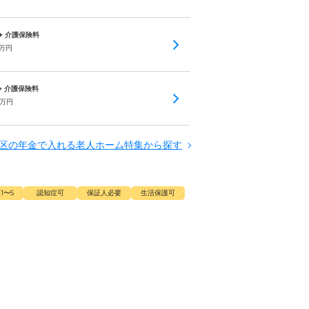
 + 介護保険料
万円
 + 介護保険料
万円
区の年金で入れる老人ホーム特集から探す
1〜5
認知症可
保証人必要
生活保護可