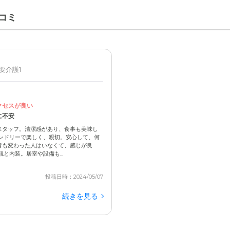
コミ
 要介護1
クセスが良い
に不安
スタッフ。清潔感があり、食事も美味し
ンドリーで楽しく、親切。安心して、何
者も変わった人はいなくて、感じが良
と内装。居室や設備も...
投稿日時：2024/05/07
続きを見る