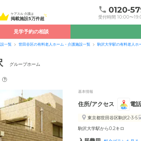
0120-57
ケアスル 介護は
受付時間 10:00〜19:
掲載施設5万件超
見学予約の相談
施設一覧
世田谷区の有料老人ホーム・介護施設一覧
駒沢大学駅の有料老人ホ
沢
グループホーム
?
基本情報
住所/アクセス
電
地図
東京都世田谷区駒沢2-3-5
駒沢大学駅から0.2キロ