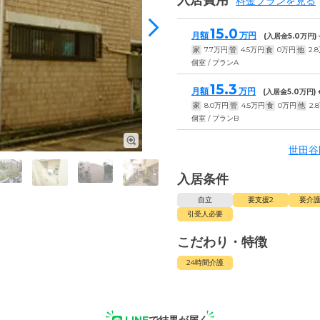
入居費用
料金プランを見る
15.0
月額
万円
(入居金
5.0
万円)
家
7.7
万円
管
4.5
万円
食
0
万円
他
2.8
個室 / プランA
15.3
月額
万円
(入居金
5.0
万円)
家
8.0
万円
管
4.5
万円
食
0
万円
他
2.8
個室 / プランB
世田谷
入居条件
自立
要支援2
要介護
引受人必要
こだわり・特徴
24時間介護