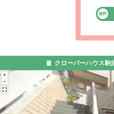
無料
外観: ク
のため、
クローバーハウス駒