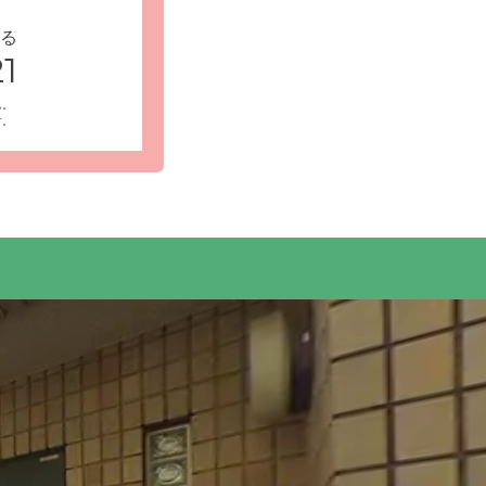
る
1
ん。
す。
地です。駅近
受付・エントランス: 閑静な住宅街にあるクロ
リラックスできる暮らしを目指しています。