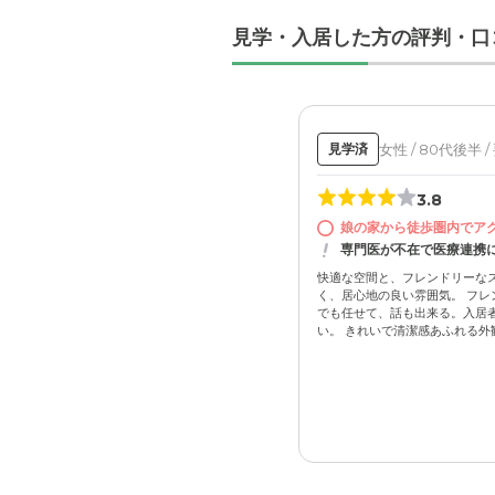
見学・入居した方の評判・口
女性 / 80代後半 /
見学済
3.8
娘の家から徒歩圏内でア
専門医が不在で医療連携
快適な空間と、フレンドリーな
く、居心地の良い雰囲気。 フレ
でも任せて、話も出来る。入居
い。 きれいで清潔感あふれる外観