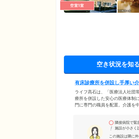
空室1室
空き状況を知
有床診療所を併設し手厚い
ライフ髙石は、「医療法人社団常
療所を併設した安心の医療体制
門に専門の職員を配置。介護を
設内には看護師が3名常駐して
心してご入居いただけます。緊急
隣接病院で緊
合は、2階の病棟に入院するこ
施設が小さく
入居者様に安心な暮らしをご提
この施設は隣に外