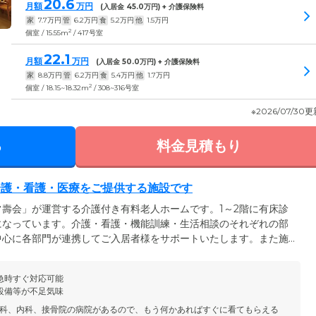
20.6
月額
万円
(入居金
45.0
万円) + 介護保険料
家
7.7
万円
管
6.2
万円
食
5.2
万円
他
1.5
万円
2
個室 / 15.55m
/ 417号室
22.1
月額
万円
(入居金
50.0
万円) + 介護保険料
家
8.8
万円
管
6.2
万円
食
5.4
万円
他
1.7
万円
2
個室 / 18.15~18.32m
/ 308~316号室
※2026/07/30
る
料金見積もり
介護・看護・医療をご提供する施設です
壽会」が運営する介護付き有料老人ホームです。1～2階に有床診
になっています。介護・看護・機能訓練・生活相談のそれぞれの部
中心に各部門が連携してご入居者様をサポートいたします。また施
おり、日常的に医療処置が必要な方や、慢性疾患をお持ちの方にも安
時には併設の診療所が24時間体制で迅速に対応。入院が必要な場
急時すぐ対応可能
とができます。日常の健康管理から、もしものときまで、当施設はご
設備等が不足気味
供いたします。
科、内科、接骨院の病院があるので、もう何かあればすぐに看てもらえる