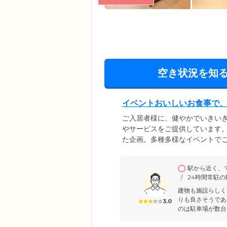
空き状況を知
イベントおいしいお食事で
ご入居者様に、健やかでいきい
やサービスをご提供しています
た企画。多種多様なイベントで
います。また、趣味のサークル
目的室もご活用ください。お⾷事
駅から近く、
の調理師が心を込めて手づくり
24時間常駐
るということも可能です。ライ
建物も施設らしく
りも良さそうであ
3.0
のは駐車場が数台