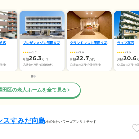
八広
プレザンメゾン墨田立花
グランドマスト墨田文花
ライフ髙石
2.7
3.0
3.9
26.3
22.7
20.6
月額
万円
月額
万円
月額
険料)
(入居金14万円+介護保険料)
(入居金38万円+介護保険料)
(入居金45万円+介
墨田区の老人ホームを全て見る
ンスすみだ向島
株式会社パワーズアンリミテッド