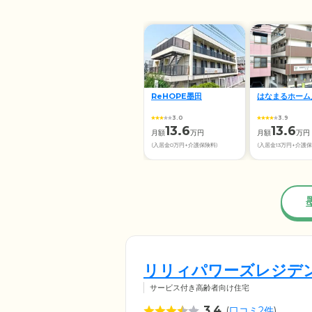
ReHOPE墨田
はなまるホーム
3.0
3.9
13.6
13.6
月額
万円
月額
万円
(入居金0万円+介護保険料)
(入居金13万円+介護保
リリィパワーズレジデ
サービス付き高齢者向け住宅
3.4
(
口コミ2件
)