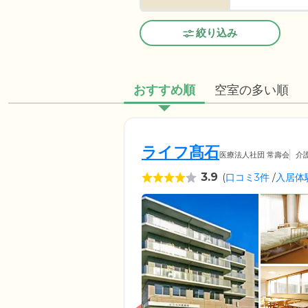
絞り込み
おすすめ順
空室の多い順
ライフ髙石
医療法人社団 常壽会
介
3.9
(
口コミ3件
/
入居体