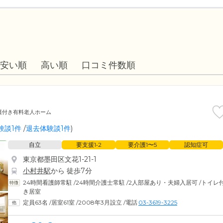
安い順
高い順
口コミ件数順
護付き有料老人ホーム
験談1件
/
退去体験談1件
)
自立
要支援1•2
要介護1〜5
認知症可
東京都墨田区文花1-21-1
小村井駅
から 徒歩7分
24時間看護師常駐
/
24時間介護士常駐
/
2人部屋あり・夫婦入居可
/
トイレ
き居室
定員63名
/
居室61室
/
2008年3月設立
/
電話
03-3619-3225