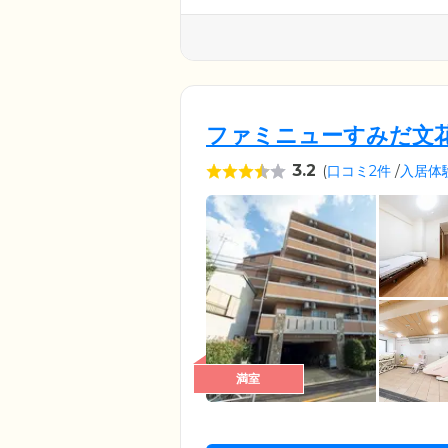
ファミニューすみだ文
3.2
(
口コミ2件
/
入居体
満室