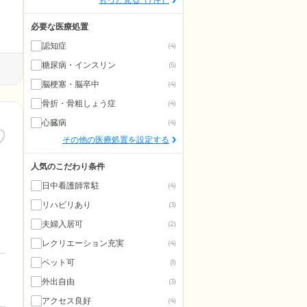
必要な医療処置
認知症
(4)
糖尿病・インスリン
(5)
脳梗塞・脳卒中
(4)
骨折・骨粗しょう症
(4)
心臓病
(4)
その他の医療処置を設定する
人気のこだわり条件
日中看護師常駐
(4)
リハビリあり
(3)
夫婦入居可
(2)
レクリエーション充実
(4)
ペット可
(1)
外出自由
(3)
アクセス良好
(4)