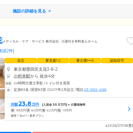
施設の詳細を見る
花
メディカル・ケア・サービス 株式会社
介護付き有料老人ホーム
験談2件
)
自立
要支援1•2
要介護1〜5
認知症可
東京都墨田区文花3-8-2
小村井駅
から 徒歩4分
24時間介護士常駐
/
トイレ付き居室
定員83名
/
居室83室
/
2007年2月設立
/
電話
03-3612-4165
23.8
月額
万円
(入居金
50.0
万円) + 介護保険料
家
9.8
万円
管
6.0
万円
食
6.2
万円
他
1.9
万円
2
個室 / 16m
/ 基本プラン
※2026/07/08