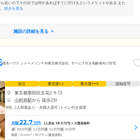
から近いのでその点では何かあればすぐに行けるというメリットがある また
。
続きを見る
施設の詳細を見る
花
積水ハウス シャーメゾンＰＭ東京株式会社
サービス付き高齢者向け住宅
自立
要支援1•2
要介護1〜5
認知症可
東京都墨田区文花2-9-13
小村井駅
から 徒歩2分
2人部屋あり・夫婦入居可
/
トイレ付き居室
22.7
月額
万円
(入居金
38.0
万円) + 介護保険料
家
9.8
万円
管
2.2
万円
食
5.2
万円
他
5.5
万円
2
個室 / 41.14m
/ 1Rプラン(最低賃料)