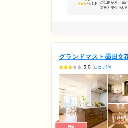
のは助かる。 家
2.8
家族も安心できる
グランドマスト墨田文
3.0
(
口コミ1件
)
満室