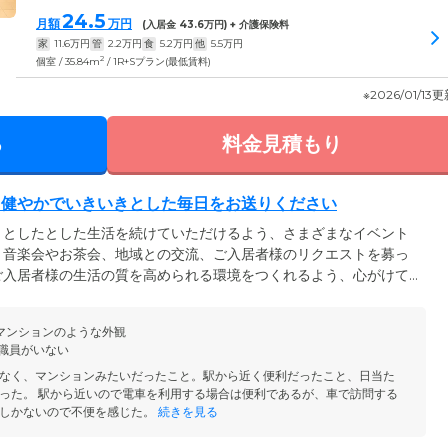
24.5
月額
万円
(入居金
43.6
万円) + 介護保険料
家
11.6
万円
管
2.2
万円
食
5.2
万円
他
5.5
万円
2
個室 / 35.84m
/ 1R+Sプラン(最低賃料)
※2026/01/13
る
料金見積もり
、健やかでいきいきとした毎日をお送りください
きとしたとした生活を続けていただけるよう、さまざまなイベント
。音楽会やお茶会、地域との交流、ご入居者様のリクエストを募っ
ご入居者様の生活の質を高められる環境をつくれるよう、心がけて
活動やご入居者様同士のコミュニケーションの場として、食堂や多
サービスは、予約制にて承っております。朝・夕の1日2回、専属
マンションのような外観
しています。朝食はお部屋で自炊して済ませ、夕食だけ食堂で食べ
の職員がいない
フスタイルに合わせて自由にご利用ください。
なく、マンションみたいだったこと。駅から近く便利だったこと、日当た
った。 駅から近いので電車を利用する場合は便利であるが、車で訪問する
しかないので不便を感じた。
続きを見る