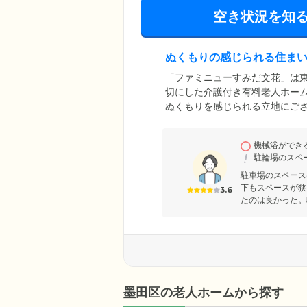
空き状況を知
ぬくもりの感じられる住ま
「ファミニューすみだ文花」は
切にした介護付き有料老人ホー
ぬくもりを感じられる立地にご
態に合わせてフロアを分けてお
居室の変更やフロア移動などが
機械浴ができ
でも笑顔で安心した暮らしを送
駐輪場のスペ
駐車場のスペース
下もスペースが狭
3.6
たのは良かった。
墨田区の老人ホームから探す