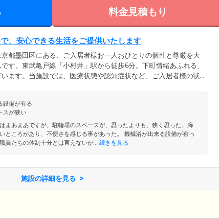
る
料金見積もり
いで、安心できる生活をご提供いたします
東京都墨田区にある、ご入居者様お一人おひとりの個性と尊厳を大
ムです。東武亀戸線「小村井」駅から徒歩6分。下町情緒あふれる、
ざいます。当施設では、医療状態や認知症状など、ご入居者様の状
ります。介護度が変わっても、ご家族様やご本人様とご相談の上で
可能なので、安心してお過ごしいただけます。ご入居者様がいつま
る設備が有る
れるよう、お手伝いいたします。
ースが狭い
はまあまあですが、駐輪場のスペースが、思ったよりも、狭く思った。廊
いところがあり、不便さを感じる事があった。 機械浴が出来る設備が有っ
職員たちの体制十分とは言えないが...
続きを見る
施設の詳細を見る