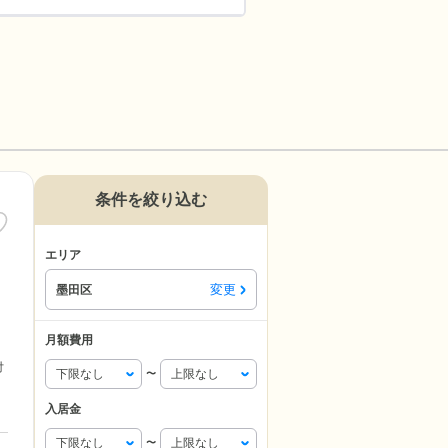
条件を絞り込む
エリア
変更
墨田区
月額費用
付
〜
入居金
〜