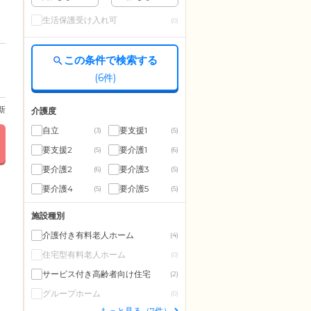
生活保護受け入れ可
(0)
この条件で検索する
(
6
件)
更新
介護度
自立
要支援1
(3)
(5)
要支援2
要介護1
(5)
(6)
要介護2
要介護3
(6)
(5)
要介護4
要介護5
(5)
(5)
施設種別
介護付き有料老人ホーム
(4)
住宅型有料老人ホーム
(0)
サービス付き高齢者向け住宅
(2)
グループホーム
(0)
もっと見る（7件）