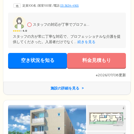
名所になっており、春には満開の桜の木の下でお花見を楽しめます。外
定員100名
/
居室100室
/
電話
03-3634-4165
出の際にはスタッフが責任をもってサポートしますので、足腰に不安の
ある方や車いすをお使いの方も、ご安心ください。
スタッフの対応が丁寧でプロフェ...
4.0
スタッフの方が常に丁寧な対応で、プロフェッショナルな介護を提
供してくださった。入居者だけでなく...
続きを見る
空き状況を知る
料金見積もり
※2026/07/08更新
施設の詳細を見る