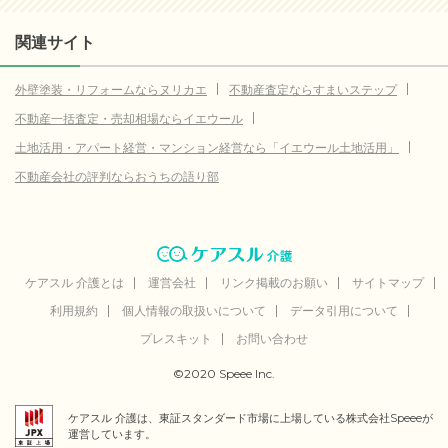
関連サイト
外壁塗装・リフォームならヌリカエ
不動産査定ならすまいステップ
不動産一括査定・売却相場ならイエウール
土地活用・アパート経営・マンション経営なら「イエウール土地活用」
不動産会社の評判ならおうちの語り部
ケアスル 介護とは
運営会社
リンク掲載のお願い
サイトマップ
利用規約
個人情報の取扱いについて
データ引用について
プレスキット
お問い合わせ
©2020 Speee Inc.
ケアスル 介護は、東証スタンダード市場に上場している株式会社Speeeが
運営しています。