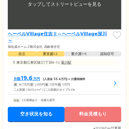
ヘーベルVillage住吉Ⅱ～ヘーベルVillage深川
～
旭化成ホームズ株式会社
高齢者住宅
自立
要支援1•2
要介護1~5
認知症可
東京都江東区猿江1丁目8-1
菊川駅
19.6
月額
万円
(入居金
33.4
万円) + 介護保険料
家
16.7
万円
管
2.9
万円
食
0
万円
他
0
万円
2
二人部屋 / 50.51㎡m
/ [二人部屋]Dタイプ1LDK
2人部屋あり・夫婦入居可
空き状況を知る
料金見積もり
※2026/04/17更新