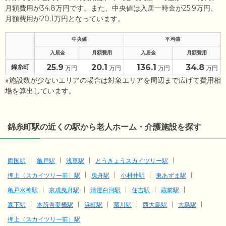
月額費用が34.8万円です。また、中央値は入居一時金が25.9万円、
月額費用が20.1万円となっています。
中央値
平均値
入居金
月額費用
入居金
月額費用
25.9
20.1
136.1
34.8
錦糸町
万円
万円
万円
万円
※施設数が少ないエリアの場合は対象エリアを周辺まで広げて費用相
場を算出しています。
錦糸町駅の近くの駅から老人ホーム・介護施設を探す
両国駅
亀戸駅
浅草駅
とうきょうスカイツリー駅
押上〈スカイツリー前〉駅
曳舟駅
小村井駅
東あずま駅
亀戸水神駅
京成曳舟駅
清澄白河駅
住吉駅
蔵前駅
森下駅
本所吾妻橋駅
浜町駅
菊川駅
西大島駅
大島駅
押上（スカイツリー前）駅