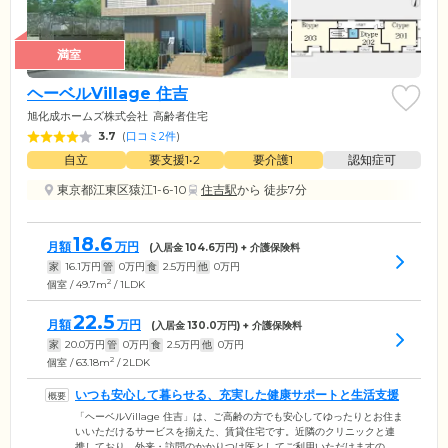
満室
ヘーベルVillage 住吉
旭化成ホームズ株式会社
高齢者住宅
3.7
(
口コミ2件
)
自立
要支援1•2
要介護1
認知症可
東京都江東区猿江1-6-10
住吉駅
から 徒歩7分
18.6
月額
万円
(入居金
104.6
万円) + 介護保険料
家
16.1
万円
管
0
万円
食
2.5
万円
他
0
万円
2
個室 / 49.7m
/ 1LDK
22.5
月額
万円
(入居金
130.0
万円) + 介護保険料
家
20.0
万円
管
0
万円
食
2.5
万円
他
0
万円
2
個室 / 63.18m
/ 2LDK
いつも安心して暮らせる、充実した健康サポートと生活支援
「ヘーベルVillage 住吉」は、ご高齢の方でも安心してゆったりとお住ま
いいただけるサービスを揃えた、賃貸住宅です。近隣のクリニックと連
携しており、外来・訪問のかかりつけ医としてご利用いただけますの