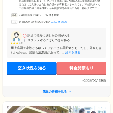
東京都墨田区にある「グランヴィ歳王」は、65歳以上の要介護認定を受
けた方にご入居いただける介護付き有料老人ホームです。JR総武線・地
下鉄半蔵門線「錦糸町駅」から徒歩10分の場所にあり、都心までアクセ
スのよい立地環境が特徴。当施設ではご入居者様同士やスタッフとのコ
24時間介護士常駐
/
トイレ付き居室
ミュニケーションを大切に考えており、くつろぎの場としての「サンル
ーム」や談話室、屋上のガーデンテラスなど、ゆったりとお過ごしいた
定員100名
/
居室100室
/
電話
03-5619-7080
だける共有スペースをご用意しています。季節のイベントやお出かけな
どのレクリエーションも多数開催しており、第二の我が家として安心し
て生活していただけるお住まいを目指します。
駅近で散歩に適した公園がある
スタッフ対応にばらつきがある
4.2
屋上庭園で家族ともゆっくりすごせる雰囲気があったし、外観もき
れいだった。居室も清潔感があって、...
続きを見る
空き状況を知る
料金見積もり
※2026/07/16更新
施設の詳細を見る