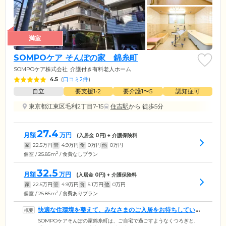
満室
SOMPOケア そんぽの家 錦糸町
SOMPOケア株式会社
介護付き有料老人ホーム
4.5
(
口コミ2件
)
自立
要支援1•2
要介護1〜5
認知症可
東京都江東区毛利2丁目7-15
住吉駅
から 徒歩5分
27.4
月額
万円
(入居金
0
円) + 介護保険料
家
22.5
万円
管
4.9
万円
食
0
万円
他
0
万円
2
個室 / 25.85m
/ 食費なしプラン
32.5
月額
万円
(入居金
0
円) + 介護保険料
家
22.5
万円
管
4.9
万円
食
5.1
万円
他
0
万円
2
個室 / 25.85m
/ 食費ありプラン
快適な住環境を整えて、みなさまのご入居をお待ちしていま
す
SOMPOケアそんぽの家錦糸町は、ご自宅で過ごすようなくつろぎと、