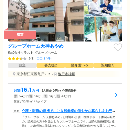
満室
グループホーム天神あやめ
株式会社ソラスト
グループホーム
3.2
(
口コミ1件
)
自立
要支援2
要介護1〜5
認知症可
東京都江東区亀戸2-8-7
亀戸水神駅
16.1
月額
万円
(入居金
0
円) + 介護保険料
家
8.4
万円
管
3.6
万円
食
0
万円
他
4.1
万円
2
個室 / 10.45m
/ Aタイプ
介護・医療の連携で、ご入居者様の健やかな暮らしをお守り
しています
「グループホーム 天神あやめ」は手厚い介護・医療サポート体制が魅力
の、認知症の方を対象としたグループホームです。近隣の医療機関と連
携し、24時間365日常駐のスタッフがご入居者様の健やかな暮らしをサポ