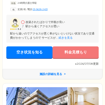
ートしています。食事のサポートや入浴介助などの身体介護サービスは
24時間介護士常駐
もちろん、日々の生活相談から緊急時のご対応まで、誠心誠意ご対応さ
せていただきます。また、万が一の際には迅速に対応できるよう日頃の
定員2名
/
電話
03-5628-2433
情報共有も欠かしません。ターミナルケアもお任せいただけますので、
医療ニーズが高い方も安心してお過ごしください。
改築されたばかりで外観が良い
駅から遠くアクセスが悪い
3.2
駅から遠いのでアクセスが悪く車がないといけない状況であり交通
費がかかってしまうので サービスが...
続きを見る
空き状況を知る
料金見積もり
※2026/07/08更新
施設の詳細を見る