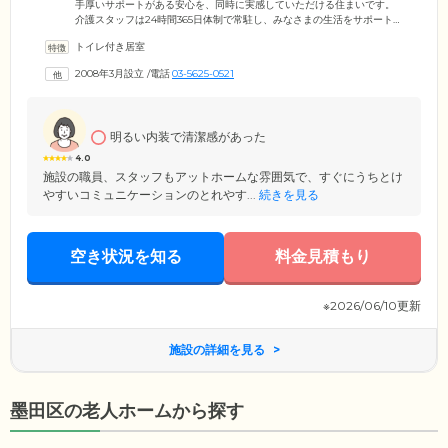
手厚いサポートがある安心を、同時に実感していただける住まいです。
介護スタッフは24時間365日体制で常駐し、みなさまの生活をサポート。
お部屋はプライバシーに配慮した、個室をご用意しました。お部屋には
トイレ付き居室
洗面台、暖房便座付水洗トイレ、浴室、ミニキッチン、収納、洗濯機ス
ペースなどを備えており、ご自宅のように快適に暮らしていただけま
2008年3月設立
/
電話
03-5625-0521
す。お食事は、管理栄養士や調理師が開発したメニューを、1日3食ご提
供。ほかのご入居者様との会話に花を咲かせながら、ゆっくりとお召し
上がりください。刻み食・ミキサー食・塩分制限食などへの変更も対応
いたします。
明るい内装で清潔感があった
4.0
施設の職員、スタッフもアットホームな雰囲気で、すぐにうちとけ
やすいコミュニケーションのとれやす...
続きを見る
空き状況を知る
料金見積もり
※2026/06/10更新
施設の詳細を見る
墨田区の老人ホームから探す