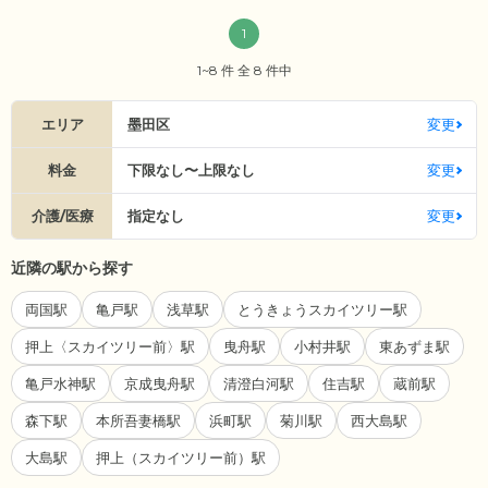
1
1~8 件 全 8 件中
エリア
墨田区
変更
料金
下限なし〜上限なし
変更
介護/医療
指定なし
変更
近隣の駅から探す
両国駅
亀戸駅
浅草駅
とうきょうスカイツリー駅
押上〈スカイツリー前〉駅
曳舟駅
小村井駅
東あずま駅
亀戸水神駅
京成曳舟駅
清澄白河駅
住吉駅
蔵前駅
森下駅
本所吾妻橋駅
浜町駅
菊川駅
西大島駅
大島駅
押上（スカイツリー前）駅