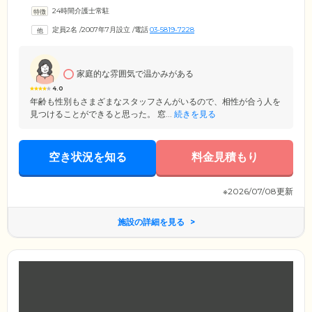
用意。ご自分らしい空間づくりをお楽しみください。リビング兼食堂
24時間介護士常駐
は、ゆったりとくつろげる、余裕のある空間を確保。趣味やご入居者様
同士でのおしゃべりなど、思い思いの時間をお過ごしください。お天気
定員2名
/
2007年7月設立
/
電話
03-5819-7228
のよい日には、テラスでガーデニングを楽しむことも。ホッと落ち着き
たい気分の際は、畳のお部屋をお使いいただけます。その日のご気分や
ご体調に合わせて、快適な毎日をお過ごしください。
家庭的な雰囲気で温かみがある
4.0
年齢も性別もさまざまなスタッフさんがいるので、相性が合う人を
見つけることができると思った。 窓...
続きを見る
空き状況を知る
料金見積もり
※2026/07/08更新
施設の詳細を見る