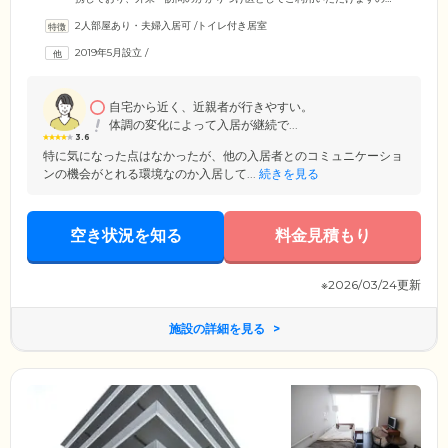
で、お気軽にご相談ください。さらに、24時間365日、体調の急変時など
2人部屋あり・夫婦入居可
/
トイレ付き居室
にガードマンが駆けつける緊急通報システム、看護師による健康相談、
月1回の社会福祉士による生活相談もご提供。各居室に備えたタッチパネ
2019年5月設立
/
ル式のタブレットで、居室から出ることなく、生活に必要なサービスを
ご要望いただくこともできます。入居者様同士がほどよいお付き合いが
できるよう、入居者様の交流会も半年に1回開催しております。
自宅から近く、近親者が行きやすい。
体調の変化によって入居が継続で...
3.6
特に気になった点はなかったが、他の入居者とのコミュニケーショ
ンの機会がとれる環境なのか入居して...
続きを見る
空き状況を知る
料金見積もり
※2026/03/24更新
施設の詳細を見る