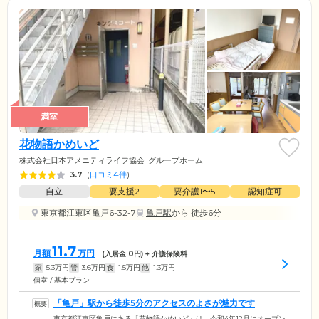
満室
花物語かめいど
株式会社日本アメニティライフ協会
グループホーム
3.7
(
口コミ4件
)
自立
要支援2
要介護1〜5
認知症可
東京都江東区亀戸6-32-7
亀戸駅
から 徒歩6分
11.7
月額
万円
(入居金
0
円) + 介護保険料
家
5.3
万円
管
3.6
万円
食
1.5
万円
他
1.3
万円
個室 / 基本プラン
「亀戸」駅から徒歩5分のアクセスのよさが魅力です
東京都江東区亀戸にある「花物語かめいど」は、令和4年12月にオープン