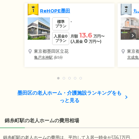
1
ReHOPE墨田
2
ち
標準
-
プラン
13.6
入居金0
月額
万円
〜
プラン
0
(入居金
万円
〜)
東京都墨田区立花
東京
亀戸水神駅
歩5分
京成曳
墨田区の老人ホーム・介護施設ランキングをも
っと見る
錦糸町駅の老人ホームの費用相場
錦糸町駅の老人ホームの費用は、平均して入居一時金が136.1万円、