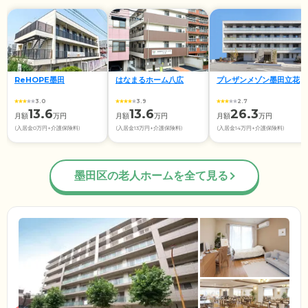
ReHOPE墨田
はなまるホーム八広
プレザンメゾン墨田立花
3.0
3.9
2.7
13.6
13.6
26.3
月額
万円
月額
万円
月額
万円
(入居金0万円+介護保険料)
(入居金13万円+介護保険料)
(入居金14万円+介護保険料)
墨田区の老人ホームを全て見る