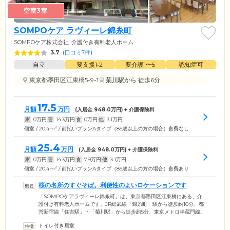
空室3室
SOMPOケア ラヴィーレ錦糸町
SOMPOケア株式会社
介護付き有料老人ホーム
3.7
(
口コミ7件
)
自立
要支援1•2
要介護1〜5
認知症可
東京都墨田区江東橋5-9-1
菊川駅
から 徒歩6分
17.5
月額
万円
(入居金
948.0
万円) + 介護保険料
家
0
万円
管
14.3
万円
食
0
万円
他
3.1
万円
2
個室 / 20.4m
/ 前払いプランAタイプ（85歳以上の方の場合）食費なし
25.4
月額
万円
(入居金
948.0
万円) + 介護保険料
家
0
万円
管
14.3
万円
食
7.9
万円
他
3.1
万円
2
個室 / 20.4m
/ 前払いプランAタイプ（85歳以上の方の場合）食費あり
桜の名所のすぐそば。利便性のよいロケーションです
「SOMPOケアラヴィーレ錦糸町」は、東京都墨田区江東橋にある、介
護付き有料老人ホームです。JR総武線「錦糸町」駅から徒歩約10分、都
営新宿線「住吉駅」・「菊川駅」から徒歩約5分、東京メトロ半蔵門線
「住吉｣駅から徒歩8分の利便性のよさが特徴。商店街のなかにあるた
トイレ付き居室
め、大変暮らしやすい環境です。また、ホーム裏手にある河川敷は桜の