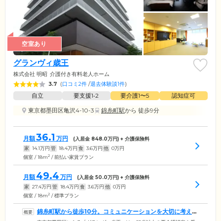
空室あり
グランヴィ歳王
株式会社 明昭
介護付き有料老人ホーム
3.7
(
口コミ2件
/
退去体験談1件
)
自立
要支援1•2
要介護1〜5
認知症可
東京都墨田区亀沢4-10-3
錦糸町駅
から 徒歩9分
36.1
月額
万円
(入居金
848.0
万円) + 介護保険料
家
14.1
万円
管
18.4
万円
食
3.6
万円
他
0
万円
2
個室 / 18m
/ 前払い家賃プラン
49.4
月額
万円
(入居金
50.0
万円) + 介護保険料
家
27.4
万円
管
18.4
万円
食
3.6
万円
他
0
万円
2
個室 / 18m
/ 標準プラン
錦糸町駅から徒歩10分。コミュニケーションを大切に考えた
お住まいです