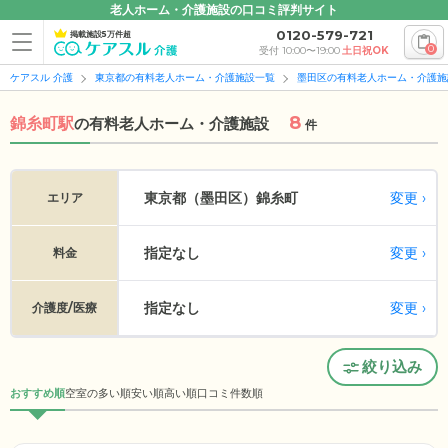
老人ホーム・介護施設の口コミ評判サイト
0120-579-721
掲載施設5万件超
0
受付 10:00〜19:00
土日祝OK
ケアスル 介護
東京都の有料老人ホーム・介護施設一覧
墨田区の有料老人ホーム・介護施
8
錦糸町駅
の
有料老人ホーム・介護施設
件
変更
東京都（墨田区）
錦糸町
エリア
指定なし
変更
料金
指定なし
変更
介護度/医療
絞り込み
おすすめ順
空室の多い順
安い順
高い順
口コミ件数順