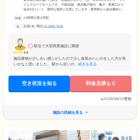
したグループホームです。JR総武線・東武亀戸線の「亀戸」駅東口から
徒歩5分という、便利な場所に位置しています。最寄駅から徒歩圏内にあ
ることは、ご入居者様の生活の利便性を高めるための重要な要素。日用
24時間介護士常駐
品の調達や食材の買い出しなど、スタッフやご家族様と一緒にお買い物
に出かけることが可能です。また、ご来訪されるご家族様やご友人様か
定員2名
/
電話
03-3685-1608
らも「交通の便がいいので気軽に訪問しやすい」と喜ばれています。施
設見学やご入居者様へのご面会など、ぜひお気軽にお越しください。
駅近で大型商業施設に隣接
3.8
施設建物が少し古い感じがしたので少し改装みたいのをした方が良
いかなと思いました。 駅から近いの...
続きを見る
空き状況を知る
料金見積もり
※2026/08/01更新
施設の詳細を見る