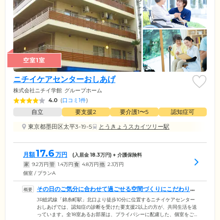
空室1室
ニチイケアセンターおしあげ
株式会社ニチイ学館
グループホーム
4.0
(
口コミ1件
)
自立
要支援2
要介護1〜5
認知症可
東京都墨田区太平3-19-5
とうきょうスカイツリー駅
17.6
月額
万円
(入居金
18.3
万円) + 介護保険料
家
9.2
万円
管
1.4
万円
食
4.8
万円
他
2.3
万円
個室 / プランA
その日のご気分に合わせて過ごせる空間づくりにこだわりま
した
JR総武線「錦糸町駅」北口より徒歩10分に位置するニチイケアセンター
おしあげでは、認知症の診断を受けた要支援2以上の方が、共同生活を送
っています。全18室あるお部屋は、プライバシーに配慮した、個室をご