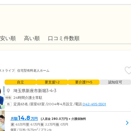
安い順
高い順
口コミ件数順
ストライフ
住宅型有料老人ホーム
自立
要支援1•2
要介護1〜5
認知症可
埼玉県新座市新堀3-4-3
24時間介護士常駐
定員63名
/
居室63室
/
2004年4月設立
/
電話
042-495-5501
14.8
月額
万円
(入居金
280.0
万円) + 介護保険料
家
6.5
万円
管
6.1
万円
食
2.2
万円
他
0
万円
2
個室 / 13.95~15.75m
/ プランb