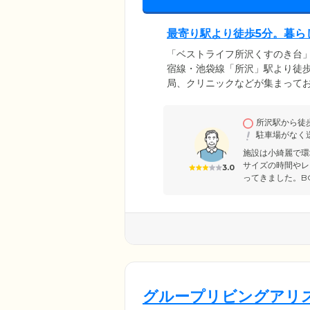
最寄り駅より徒歩5分。暮ら
「ベストライフ所沢くすのき台
宿線・池袋線「所沢」駅より徒
局、クリニックなどが集まって
アフリー設計を採用。段差を排
実現しています。全51室のお部
所沢駅から徒
駆け付けますので、安心してお
駐車場がなく
め、家計への負担を抑えてお引
施設は小綺麗で環
サイズの時間やレ
3.0
ってきました。B
グループリビングアリ