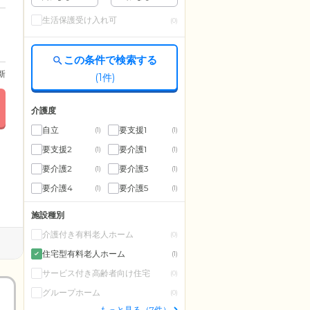
生活保護受け入れ可
(0)
この条件で検索する
更新
(
1
件)
介護度
自立
要支援1
(1)
(1)
要支援2
要介護1
(1)
(1)
要介護2
要介護3
(1)
(1)
要介護4
要介護5
(1)
(1)
施設種別
介護付き有料老人ホーム
(0)
住宅型有料老人ホーム
(1)
サービス付き高齢者向け住宅
(0)
グループホーム
(0)
もっと見る（7件）