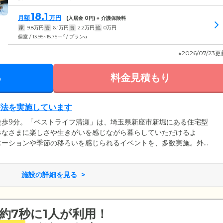
18.1
月額
万円
(入居金
0
円) + 介護保険料
家
9.8
万円
管
6.1
万円
食
2.2
万円
他
0
万円
2
個室 / 13.95~15.75m
/ プランa
※2026/07/23
る
料金見積もり
療法を実施しています
徒歩9分。「ベストライフ清瀬」は、埼玉県新座市新堀にある住宅型
みなさまに楽しさや生きがいを感じながら暮らしていただけるよ
エーションや季節の移ろいを感じられるイベントを、多数実施。外
エクササイズや音楽療法といった本格的な教室を開催しています。
機会を確保することが可能。ほかにも、納涼祭や運動会といった、
トをとおして、活動的な日々をお過ごしいただけます。
施設の詳細を見る
約7秒に1人が利用！