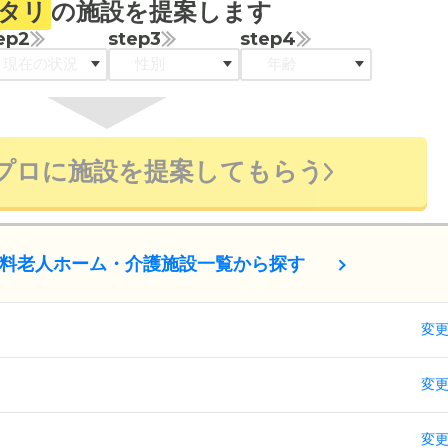
タリ
の施設を提案します
ep2
step3
step4
プロに施設を提案してもらう
料老人ホーム・介護施設一覧から探す
変
変
変