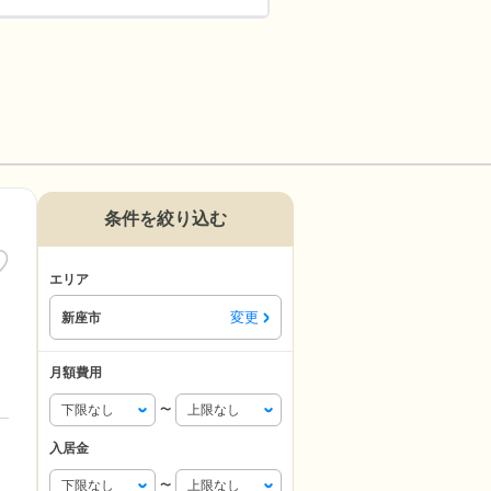
条件を絞り込む
エリア
変更
新座市
月額費用
〜
入居金
〜