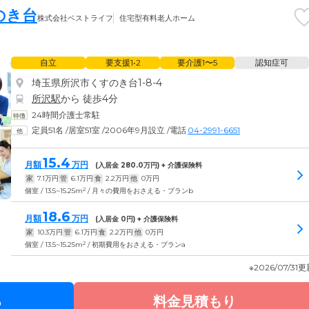
のき台
株式会社ベストライフ
住宅型有料老人ホーム
自立
要支援1•2
要介護1〜5
認知症可
埼玉県所沢市くすのき台1-8-4
所沢駅
から 徒歩4分
24時間介護士常駐
定員51名
/
居室51室
/
2006年9月設立
/
電話
04-2991-6651
15.4
月額
万円
(入居金
280.0
万円) + 介護保険料
家
7.1
万円
管
6.1
万円
食
2.2
万円
他
0
万円
2
個室 / 13.5~15.25m
/ 月々の費用をおさえる・プランb
18.6
月額
万円
(入居金
0
円) + 介護保険料
家
10.3
万円
管
6.1
万円
食
2.2
万円
他
0
万円
2
個室 / 13.5~15.25m
/ 初期費用をおさえる・プランa
※2026/07/31
る
料金見積もり