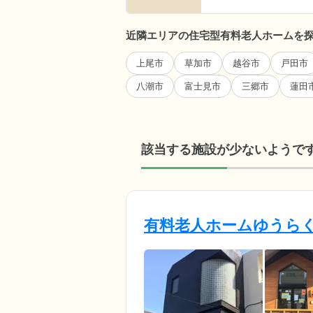
近隣エリアの住宅型有料老人ホームを
上尾市
草加市
越谷市
戸田市
八潮市
富士見市
三郷市
蓮田
該当する施設が少ないようで
有料老人ホームゆうら