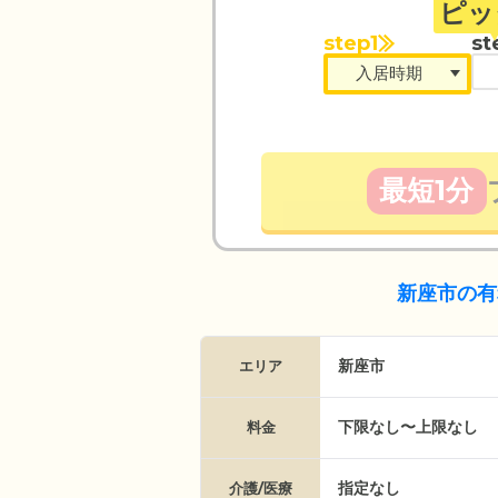
ピッ
step1
st
最短1分
新座市の有
新座市
エリア
下限なし〜上限なし
料金
指定なし
介護/医療