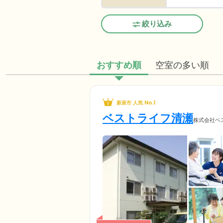
絞り込み
おすすめ順
空室の多い順
新座市 人気 No.1
ベストライフ清瀬
株式会社ベ