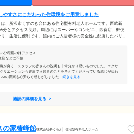
しやすさにこだわった住環境をご用意しました
」は、所沢市くすのき台にある住宅型有料老人ホームです。西武新
歩5分とアクセス良好。周辺にはスーパーやコンビニ、飲食店、郵便
おり、生活に便利です。館内はご入居者様の安全性に配慮したバリ
除し、随所に手すりを設けることで、車いすの方も快適な住環境を
屋にはナースコールを完備。お呼び出しがあればすぐにスタッフが
歩5分程度の好アクセス
過ごしください。そのほか入居一時金は0円でご入居いただけるた
送迎などに不便
越ししたい方にも最適です。
境が良く、スタッフの皆さんの説明も非常分かり易いものでした。エクサ
クリエーションも豊富で入居者のことを考えてくださっている感じが伝わ
GMの音楽も心安らぐ感じがしました...
続きを見る
施設の詳細を見る
スの家椿峰館
株式会社夢くらぶ
住宅型有料老人ホーム