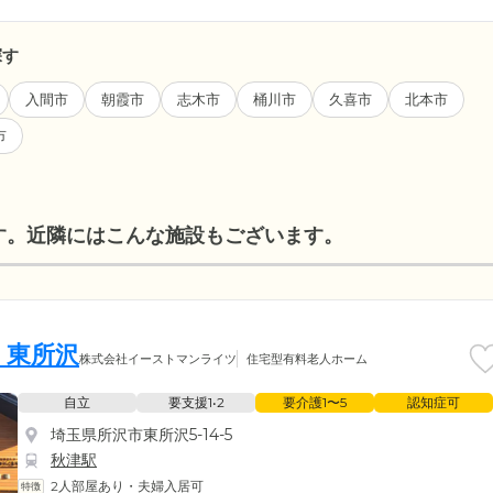
探す
入間市
朝霞市
志木市
桶川市
久喜市
北本市
市
す。近隣にはこんな施設もございます。
く東所沢
株式会社イーストマンライツ
住宅型有料老人ホーム
自立
要支援1•2
要介護1〜5
認知症可
埼玉県所沢市東所沢5-14-5
秋津駅
2人部屋あり・夫婦入居可