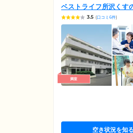
ベストライフ所沢くす
3.5
(
口コミ6件
)
満室
空き状況を知