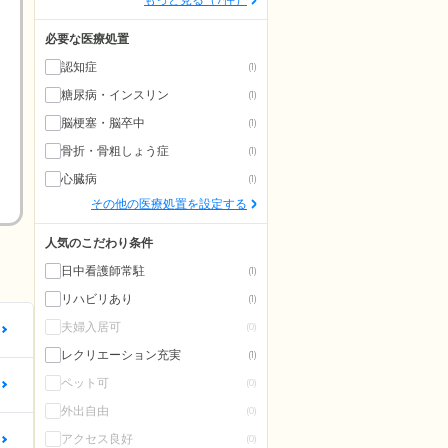
必要な医療処置
認知症
(1)
糖尿病・インスリン
(1)
脳梗塞・脳卒中
(1)
骨折・骨粗しょう症
(1)
心臓病
(1)
その他の医療処置を設定する
人気のこだわり条件
日中看護師常駐
(1)
リハビリあり
(1)
夫婦入居可
更
(0)
レクリエーション充実
(1)
ペット可
更
(0)
外出自由
(0)
更
アクセス良好
(0)