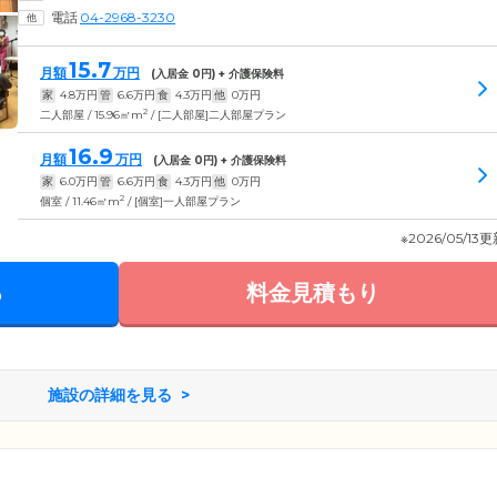
電話
04-2968-3230
15.7
月額
万円
(入居金
0
円) + 介護保険料
家
4.8
万円
管
6.6
万円
食
4.3
万円
他
0
万円
2
二人部屋 / 15.96㎡m
/ [二人部屋]二人部屋プラン
16.9
月額
万円
(入居金
0
円) + 介護保険料
家
6.0
万円
管
6.6
万円
食
4.3
万円
他
0
万円
2
個室 / 11.46㎡m
/ [個室]一人部屋プラン
※2026/05/13
る
料金見積もり
施設の詳細を見る