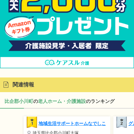
関連情報
比企郡小川町
の
老人ホーム・介護施設
のランキング
1
地域生活サポートホームなでしこ
2
グ
埼玉県比企郡小川町大塚