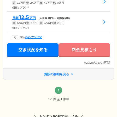
家
5.0
万円
管
2.0
万円
食
4.5
万円
他
0
万円
個室 / プラン1
12.5
月額
万円
(入居金
0
円) + 介護保険料
家
6.0
万円
管
2.0
万円
食
4.5
万円
他
0
万円
個室 / プラン1
電話
048-579-1500
空き状況を知る
料金見積もり
※2026/04/01更新
施設の詳細を見る
1
1~1 件 全 1 件中
カンタン60秒で申し込み