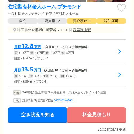
住宅型有料老人ホーム プチモンド
一般社団法人プチモンド
住宅型有料老人ホーム
自立
要支援1•2
要介護1〜5
認知症可
埼玉県比企郡嵐山町菅谷690-10
武蔵嵐山駅
12.8
月額
万円
(入居金
12.0
万円) + 介護保険料
家
6.0
万円
管
4.8
万円
食
2.0
万円
他
0
万円
2
個室 / 12.42m
/ プラン2
13.5
月額
万円
(入居金
10.0
万円) + 介護保険料
家
5.0
万円
管
4.8
万円
食
2.0
万円
他
1.7
万円
2
個室 / 8.69m
/ プラン1
24時間介護士常駐
/
2人部屋あり・夫婦入居可
/
トイレ付き居室
定員5名
/
居室5室
/
電話
0493-81-4345
空き状況を知る
料金見積もり
※2026/05/13更新