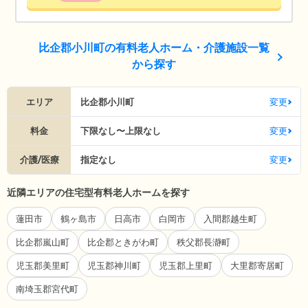
比企郡小川町の有料老人ホーム・介護施設一覧
から探す
エリア
比企郡小川町
変更
料金
下限なし〜上限なし
変更
介護/医療
指定なし
変更
近隣エリアの住宅型有料老人ホームを探す
蓮田市
鶴ヶ島市
日高市
白岡市
入間郡越生町
比企郡嵐山町
比企郡ときがわ町
秩父郡長瀞町
児玉郡美里町
児玉郡神川町
児玉郡上里町
大里郡寄居町
南埼玉郡宮代町