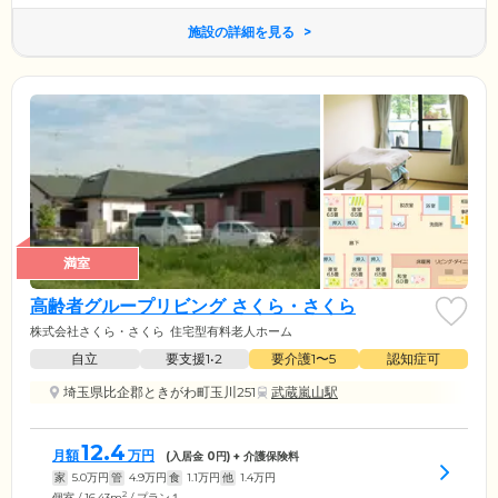
施設の詳細を見る
満室
高齢者グループリビング さくら・さくら
株式会社さくら・さくら
住宅型有料老人ホーム
自立
要支援1•2
要介護1〜5
認知症可
埼玉県比企郡ときがわ町玉川251
武蔵嵐山駅
12.4
月額
万円
(入居金
0
円) + 介護保険料
家
5.0
万円
管
4.9
万円
食
1.1
万円
他
1.4
万円
2
個室 / 16.43m
/ プラン１