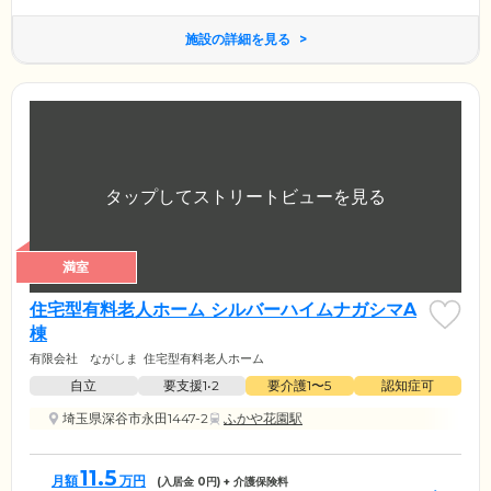
施設の詳細を見る
満室
住宅型有料老人ホーム シルバーハイムナガシマA
棟
有限会社 ながしま
住宅型有料老人ホーム
自立
要支援1•2
要介護1〜5
認知症可
埼玉県深谷市永田1447-2
ふかや花園駅
11.5
月額
万円
(入居金
0
円) + 介護保険料