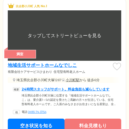
比企郡小川町 人気 No.1
満室
地域生活サポートホームなでしこ
有限会社ケアサービスひまわり
住宅型有料老人ホーム
埼玉県比企郡小川町大塚1267
小川町駅
から 徒歩6分
24時間スタッフがサポート。料金負担も減らしています
埼玉県比企郡小川町大塚に位置する「地域生活サポートホームなでし
こ」は、要介護1～5の認定を受けたご高齢の方々が生活している、住宅
型有料老人ホームです。ご入居のみなさまがお住まいになる居室は、全8
室の完全個室。プライバシーが保たれた環境で、必要に応じたサービス
電話
0493-74-3754
を利用しながら暮らしていただけます。ホーム内にはスタッフが24時間
常駐。夜間も迅速な対応が可能ですので、安心してお休みいただけま
す。また、ご入居のみなさまの金銭的負担を減らすため、当ホームでは
空き状況を知る
料金見積もり
月々の料金を低めに設定しています。短期入居を1泊から受け付けていま