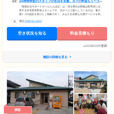
24時間常駐のスタッフが生活を支援。月々の料金もリーズ
ナブルです
「地域生活サポートホームたんぽぽ」は、埼玉県比企郡嵐山町菅谷に位
置する住宅型有料老人ホームです。当ホームで暮らしているのは、要介
護1～5の認定を受けたご高齢の方々。みなさま必要な介護サービスを利
用しながら、思い思いに生活しています。ホーム内にはスタッフが24時
電話
0493-62-0020
間365日常駐。みなさまの暮らしが快適なものになるよう、生活相談をい
つでも受け付けています。当ホームでは、多くの方の金銭的負担を減ら
すため、月々の利用料金を低めに設定しています。さらにショートステ
空き状況を知る
料金見積もり
イは1日から受付中。みなさまに当ホームの魅力を伝えられるよう精一杯
サポートいたしますので、ぜひお気軽にお問い合わせください。
※2026/01/31更新
施設の詳細を見る
満室