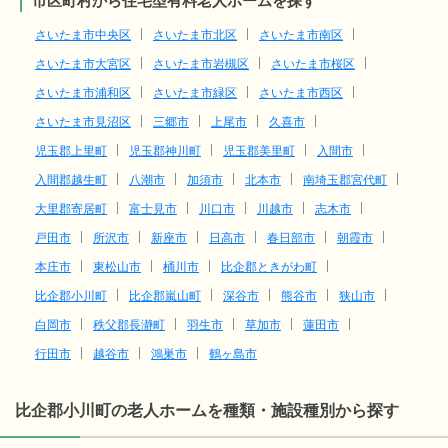
市区町村から住宅型有料老人ホームを探す
さいたま市中央区
さいたま市北区
さいたま市南区
さいたま市大宮区
さいたま市岩槻区
さいたま市桜区
さいたま市浦和区
さいたま市緑区
さいたま市西区
さいたま市見沼区
三郷市
上尾市
久喜市
児玉郡上里町
児玉郡神川町
児玉郡美里町
入間市
入間郡越生町
八潮市
加須市
北本市
南埼玉郡宮代町
大里郡寄居町
富士見市
川口市
川越市
志木市
戸田市
所沢市
新座市
日高市
春日部市
朝霞市
本庄市
東松山市
桶川市
比企郡ときがわ町
比企郡小川町
比企郡嵐山町
深谷市
熊谷市
狭山市
白岡市
秩父郡長瀞町
羽生市
草加市
蓮田市
行田市
越谷市
鴻巣市
鶴ヶ島市
比企郡小川町の老人ホームを種類・施設種別から探す