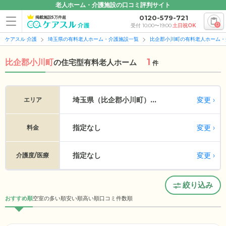
老人ホーム・介護施設の口コミ評判サイト
0120-579-721
掲載施設5万件超
0
受付 10:00〜19:00
土日祝OK
ケアスル 介護
埼玉県の有料老人ホーム・介護施設一覧
比企郡小川町の有料老人ホーム・
1
比企郡小川町
の
住宅型有料老人ホーム
件
変更
埼玉県（比企郡小川町）...
エリア
指定なし
変更
料金
指定なし
変更
介護度/医療
絞り込み
おすすめ順
空室の多い順
安い順
高い順
口コミ件数順