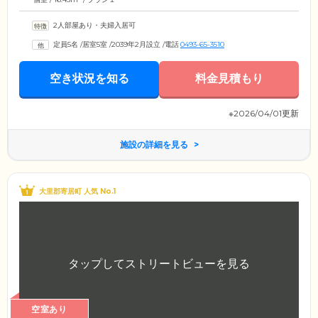
2人部屋あり・夫婦入居可
定員5名
/
居室5室
/
2039年2月設立
/
電話
0493-65-3510
空き状況を知る
料金見積もり
※2026/04/01更新
施設の詳細を見る
大里郡寄居町 人気 No.1
空室あり