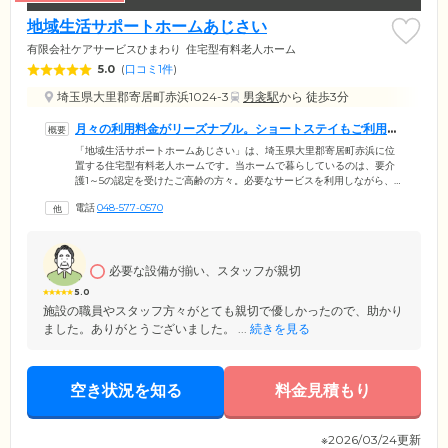
地域生活サポートホームあじさい
有限会社ケアサービスひまわり
住宅型有料老人ホーム
5.0
(
口コミ1件
)
埼玉県大里郡寄居町赤浜1024-3
男衾駅
から 徒歩3分
月々の利用料金がリーズナブル。ショートステイもご利用い
ただけます
「地域生活サポートホームあじさい」は、埼玉県大里郡寄居町赤浜に位
置する住宅型有料老人ホームです。当ホームで暮らしているのは、要介
護1～5の認定を受けたご高齢の方々。必要なサービスを利用しながら、
みなさま思い思いに生活されています。ホーム内にはスタッフが24時間
電話
048-577-0570
365日常駐。夜間の対応も迅速に行いますので、安心してお休みいただけ
ます。また当ホームでは、ご入居のみなさまの金銭的負担を減らすた
め、月々の料金を低めに設定しています。さらに、最短1日からのショー
トステイを受け付けており、当ホームの魅力を感じていただけるよう精
必要な設備が揃い、スタッフが親切
一杯サポートいたしますので、ぜひお気軽にご利用ください。
5.0
施設の職員やスタッフ方々がとても親切で優しかったので、助かり
ました。ありがとうございました。 ...
続きを見る
空き状況を知る
料金見積もり
※2026/03/24更新