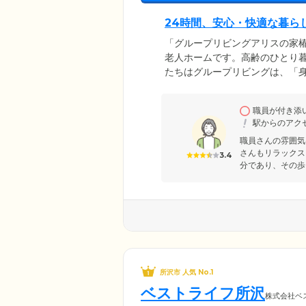
24時間、安心・快適な暮ら
「グループリビングアリスの家椿
老人ホームです。高齢のひとり
たちはグループリビングは、「
ポリシーのもと、新しいタイプ
安否確認・健康管理・おいしい
職員が付き添
安心できる日常生活をお手伝い
駅からのアク
学へいらしてください。軽度で
職員さんの雰囲気
さんもリラックス
3.4
分であり、その歩
所沢市 人気 No.1
ベストライフ所沢
株式会社ベ