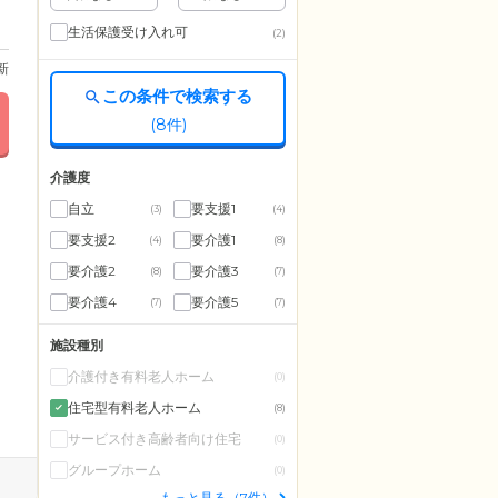
生活保護受け入れ可
(2)
更新
この条件で検索する
(
8
件)
介護度
自立
要支援1
(3)
(4)
要支援2
要介護1
(4)
(8)
要介護2
要介護3
(8)
(7)
要介護4
要介護5
(7)
(7)
施設種別
介護付き有料老人ホーム
(0)
住宅型有料老人ホーム
(8)
サービス付き高齢者向け住宅
(0)
グループホーム
(0)
もっと見る（7件）