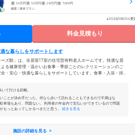
家
5.5
万円
管
5.0
万円
食
2.8
万円
他
7,000
円
個室 / 基本プラン
※2026/08/04
る
料金見積もり
快適な暮らしをサポートします
ーズ館」は、全居室17室の住宅型有料老人ホームです。快適な居
による健康管理・温かいお食事・季節ごとのレクリエーションのご
安全・安心・快適な暮らしをサポートしています。食事・入浴・排
スをご利用の場合は、訪問介護サービスをご利用いただけます。現
合わせて、最適なサービスをご提案いたしますので、お気軽にご相
歩いて行ける距離。
ないオシャレな洋館デザインも大きな魅力。ご入居者様をはじめ、
ちでお過ごしいただいております。
いことが決め手だった。何なら歩いて訪れることもできるので不満はな
駐車場もあり、問題ない。 利用者の年金内で支払いができているので問題
がもっとあってしかるべきだと思う。
続きを見る
施設の詳細を見る