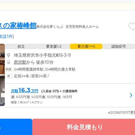
スの家椿峰館
株式会社夢くらぶ
住宅型有料老人ホーム
験談1件
)
自立
要支援1•2
要介護1〜5
認知症可
埼玉県所沢市小手指元町6-3-9
所沢駅
から 徒歩10分
24時間看護師常駐
/
24時間介護士常駐
定員24名
/
居室24室
/
16.3
月額
万円
(入居金
0
円) + 介護保険料
家
6.5
万円
管
5.0
万円
食
3.0
万円
他
1.8
万円
2
個室 / 18.1m
/ Aプラン
※2026/01/07
る
料金見積もり