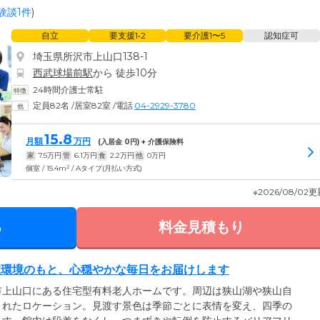
験談1件
)
自立
要支援1•2
要介護1〜5
認知症可
埼玉県所沢市上山口138-1
西武球場前駅
から 徒歩10分
24時間介護士常駐
定員82名
/
居室82室
/
電話
04-2929-3780
15.8
月額
万円
(入居金
0
円) + 介護保険料
家
7.5
万円
管
6.1
万円
食
2.2
万円
他
0
万円
2
個室 / 15.4m
/ Aタイプ(月払い方式)
※2026/08/02
る
料金見積もり
住環境のもと、心穏やかな毎日をお届けします
市上山口にある住宅型有料老人ホームです。周辺は狭山湖や狭山自
まれたロケーション。見渡す景色は季節ごとに表情を変え、四季の