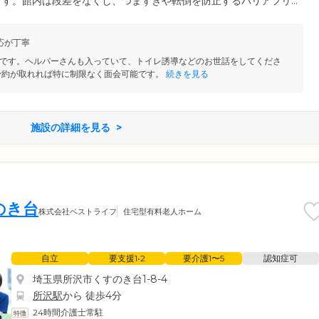
ます。館内は段差をなくし、つまずきや転倒を防止するバリアフリ
はプライベートな時間を確保できる個室をご用意しました。使い慣
ち込みも可能です。ご自身のライフスタイルに合わせた空間で、ゆ
応が丁寧
のほか入居一時金は0円でご入居いただけるため、初期費用を抑えて
です。
です。ヘルパーさんも入っていて、トイレ誘導などのお世話をしてくださ
予約が取れれば特に制限なく面会可能です。
続きを見る
施設の詳細を見る
のき台
株式会社ベストライフ
住宅型有料老人ホーム
自立
要支援1•2
要介護1〜5
認知症可
埼玉県所沢市くすのき台1-8-4
所沢駅
から 徒歩4分
24時間介護士常駐