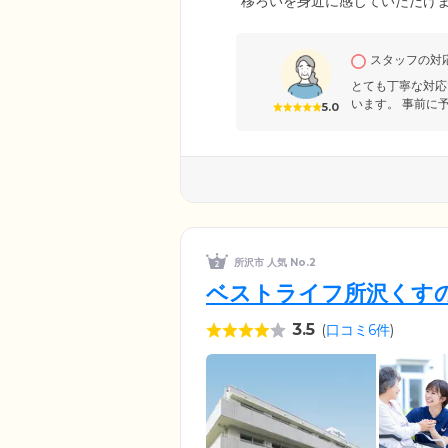
移ろいを身近に感じていただけ
ー設計を採用。全82室のお部屋
れた家具や思い出の品々のお持
スタッフの対
ったりとお過ごしください。そ
お引越ししたい方にもぴったり
とても丁寧な対応
います。 事前に
5.0
所沢市 人気 No.2
ベストライフ所沢くす
3.5
(
口コミ6件
)