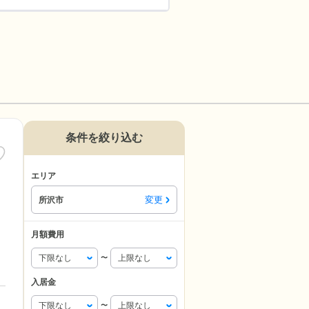
条件を絞り込む
エリア
変更
所沢市
月額費用
〜
入居金
〜