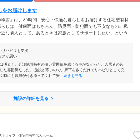
しをお届けします
峰館」は、24時間、安心・快適な暮らしをお届けする住宅型有料
暮らしは、健康面はもちろん、防災面・防犯面でも不安なもの。私
身近な隣人として、あるときは家族としてサポートしたい」という
の多機能型ソーシャルケアハウスを作りました。快適な居住空間・
お食事・機能訓練・レクリエーションのご提供をとおして、安全で
いリハビリを支援
しています。「安心して暮らしたい」とお考えの方は、ぜひ一度見
セスが悪い
あれば、認知症の方もご入居可能です。
は明るく、介護施設特有の暗い雰囲気を感じる事がなかった。入居者の皆
した雰囲気だった。 施設が広いので、廊下を歩くだけでリハビリとして充
く時にも職員が付き添ってくれて安...
続きを見る
施設の詳細を見る
ストライフ
住宅型有料老人ホーム