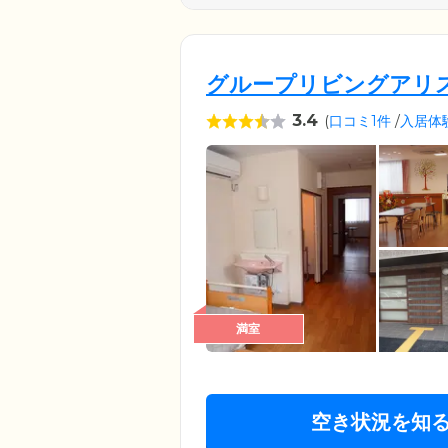
グループリビングアリ
3.4
(
口コミ1件
/
入居体
満室
空き状況を知