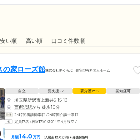
安い順
高い順
口コミ件数順
スの家ローズ館
株式会社夢くらぶ
住宅型有料老人ホーム
自立
要支援1•2
要介護1〜5
認知症可
埼玉県所沢市上新井5-15-13
西所沢駅
から 徒歩10分
24時間看護師常駐
/
24時間介護士常駐
定員17名
/
居室17室
/
2014年4月設立
/
14.0
月額
万円
(入居金
12.0
万円) + 介護保険料