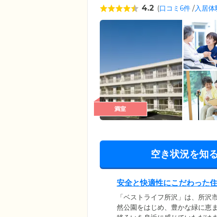
4.2
(
口コミ6件
/
入居体
満室
空き状況を知
安全と快適性にこだわった
「ベストライフ所沢」は、所沢
然公園をはじめ、豊かな緑に恵