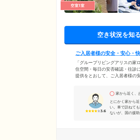
空室1室
空き状況を知
ご入居者様の安全・安心・
「グループリビングアリスの家ロ
住空間・毎日の安否確認・往診
提供をとおして、ご入居者様の
泄の介助など、介護保険サービ
在の介護度・ご予算・ご希望に
家から近く、
談ください。また、施設らしく
訪れるご家族様も、幸せな気持
とにかく家から近
い。車で訪ねても
3.6
ないが、国の援助