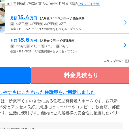
定員51名
/
居室51室
/
2006年9月設立
/
電話
04-2991-6651
15.4
月額
万円
(入居金
280.0
万円) + 介護保険料
家
7.1
万円
管
6.1
万円
食
2.2
万円
他
0
万円
2
個室 / 13.5~15.25m
/ 月々の費用をおさえる・プランb
18.6
月額
万円
(入居金
0
円) + 介護保険料
家
10.3
万円
管
6.1
万円
食
2.2
万円
他
0
万円
2
個室 / 13.5~15.25m
/ 初期費用をおさえる・プランa
※2026/07/31
る
料金見積もり
しやすさにこだわった住環境をご用意しました
」は、所沢市くすのき台にある住宅型有料老人ホームです。西武新
歩5分とアクセス良好。周辺にはスーパーやコンビニ、飲食店、郵便
おり、生活に便利です。館内はご入居者様の安全性に配慮したバリ
除し、随所に手すりを設けることで、車いすの方も快適な住環境を
屋にはナースコールを完備。お呼び出しがあればすぐにスタッフが