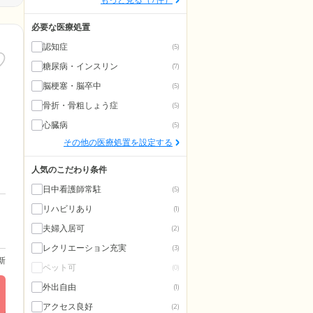
必要な医療処置
認知症
(5)
糖尿病・インスリン
(7)
脳梗塞・脳卒中
(5)
骨折・骨粗しょう症
(5)
心臓病
(5)
その他の医療処置を設定する
人気のこだわり条件
日中看護師常駐
(5)
リハビリあり
(1)
夫婦入居可
(2)
レクリエーション充実
(3)
更新
ペット可
(0)
外出自由
(1)
アクセス良好
(2)