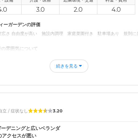
観・設備
介護・医療
近隣環境・交通
料金・費用
4.0
3.0
2.0
4.0
にもなってくれそうな印象でした。パターン別で表になっており、くだ
ティーガーデンの評価
います。
室広さ 自由度が高い 施設内調理 家庭菜園付き 駐車場あり 規則に
者の雰囲気について
とても親切 洗濯機置き場寸法を測るためメジャーめ貸し出してくださり
続きを見る
について
最高ランク。 自分にも検討したい感じでした。ただ、廊下が寒く感じた
て
今は、持病はないので十分。 バス便が少ないし、家族の補助が必要だが
 自立 / 症状なし
3.20
について
ガーデニングと広いベランダ
のアクセスが悪い
に殆ど何もなく トラック往来が多い道路。歩道があるので 大丈夫かと