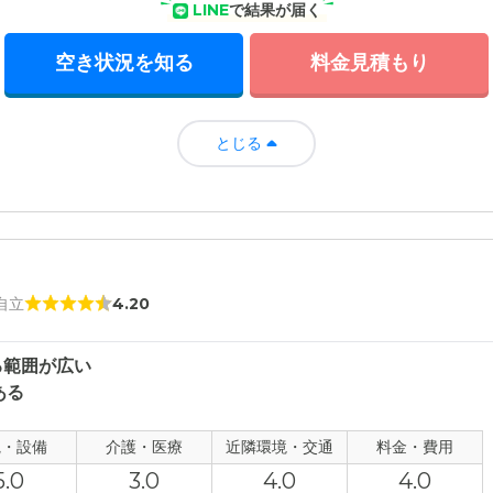
LINE
で結果が届く
空き状況を知る
料金見積もり
とじる
 自立
4.20
る範囲が広い
ある
観・設備
介護・医療
近隣環境・交通
料金・費用
5.0
3.0
4.0
4.0