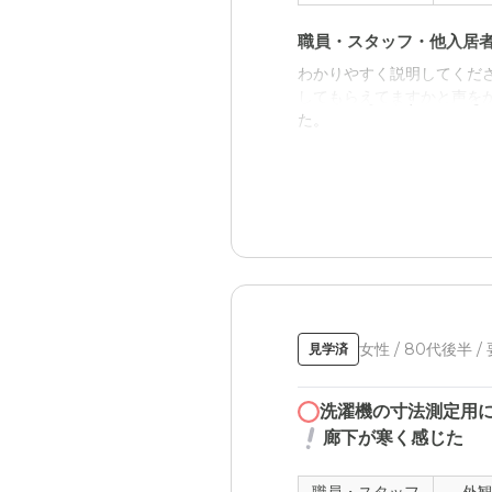
職員・スタッフ・他入居
わかりやすく説明してくだ
してもらえてますかと声を
た。
外観・内装・居室・設備
建物が多くない所にあり、
た。家庭菜園できる場所が
た。
介護医療サービスについ
自立した方に特化している
女性 / 80代後半 /
見学済
うなるのかを説明してくだ
洗濯機の寸法測定用
近隣環境や交通アクセス
廊下が寒く感じた
東川口駅から徒歩で30分弱
雑でなく、着けました。利