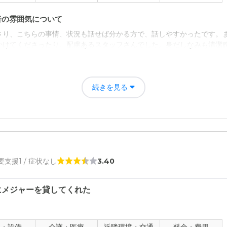
者の雰囲気について
さり、こちらの事情、状況も話せば分かる方で、話しやすかったです。
かけてくださったり、配慮あるスタッフさんでした。身だしなみも清潔
について
続きを見る
のどかな環境でした。建物はキレイでシンプルな印象で20年ほど経って
外にあり、見渡せば畑やたんぼもありました。利用者が自由にできる範
て
のがケアハウスであり、介護・医療サービスに関しては別枠での対応で
 要支援1 / 症状なし
3.40
さり、分かり易かったです。
にメジャーを貸してくれた
について
、車なら10数分で着けると思います。バスもあります。遠いとわかっ
用しはじめ、何かあった際に駆けつけなくてはならないので、その点で