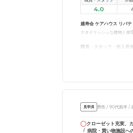
遠くなかったです。
職員・スタッフ
外
4.0
料金費用について
説明もわかりやすく、親身
越寿会 ケアハウス リバ
きました。相場通りかと思
スタイリッシュな建物と個
職員・スタッフ・他入居
説明してくださった方は、
外観・内装・居室・設備
良かった。環境が良ければ
介護医療サービスについ
月一往診があるとのこと。
男性 / 90代前半 /
見学済
した。
近隣環境や交通アクセス
クローゼット充実、
病院・買い物施設へ
自立型住まいなのに、徒歩圏