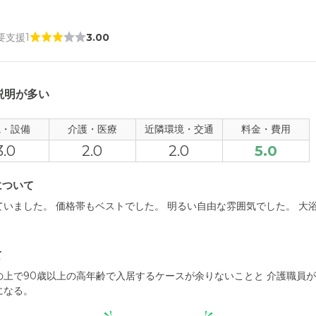
 要支援1
3.00
説明が多い
観・設備
介護・医療
近隣環境・交通
料金・費用
3.0
2.0
2.0
5.0
について
いました。 価格帯もベストでした。 明るい自由な雰囲気でした。 大
て
上で90歳以上の高年齢で入居するケースが余りないことと 介護職員が
になる。