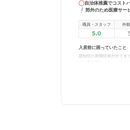
まだ、介護に頼ることはな
自治体推薦でコスト
かと言われると不安はあり
郊外のため医療サー
近隣環境や交通アクセス
職員・スタッフ
外
基本歩きしかないのか？バ
5.0
便そうに感じた
入居前に困っていたこと
料金費用について
認知症の初期症状が出てき
年金が基本なんでしょうが
が一番大変だった。
越寿会 ケアハウス リバ
まずは、入居する本人が、
職員・スタッフ・他入居
とても気さくで家族が見て
外観・内装・居室・設備