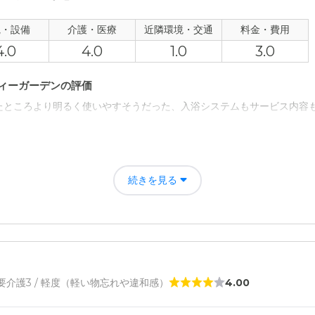
思うが 行くまでの道が心配。再訪問の際に歩いてみたい
観・設備
介護・医療
近隣環境・交通
料金・費用
4.0
4.0
1.0
3.0
第二希望として見学に行きましたが、料金は一番きになるところ。 しか
ティーガーデンの評価
たところより明るく使いやすそうだった、入浴システムもサービス内容
者の雰囲気について
寧に対応してくれた。建物自体は今まで個人的に見学してきたけど、1番
続きを見る
ょっと不便さがあるのかもしれない。
について
りがある部屋があってクローゼットが充実しており、トイレや洗濯機が開
/ 要介護3 / 軽度（軽い物忘れや違和感）
4.00
て