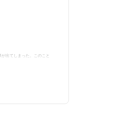
っとそれだけで満足できる
あったところから考えると不
障が出てしまった。このこと
い。
な方が多そうだった。