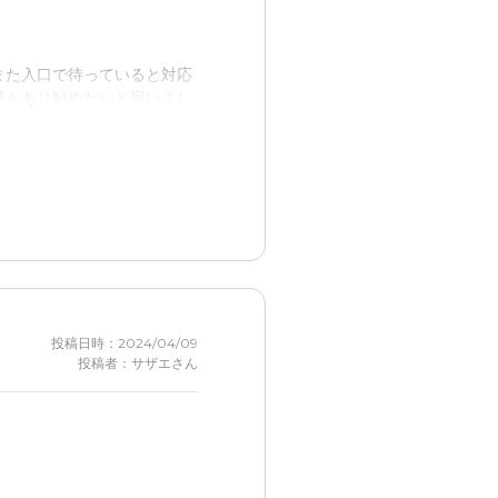
また入口で待っていると対応
感があり勧めたいと思いまし
いるとは思えないほどでし
囲が広く、とても好印象でし
す。が、そのような場合はど
投稿日時：2024/04/09
投稿者：サザエさん
て歩いてみましたが、道も複
は未知でしたが、思ったより