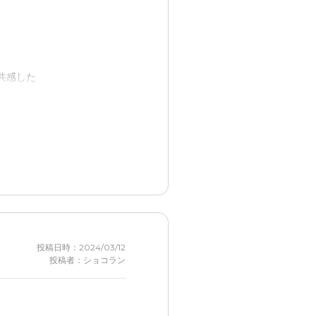
さったので見聞きし、質問で
共感した
好感度高かったです。
のは気になった。
家族の宿泊可能ときいて安心
投稿日時：2024/03/12
投稿者：ショコラン
は思うが空気が心配。 近く