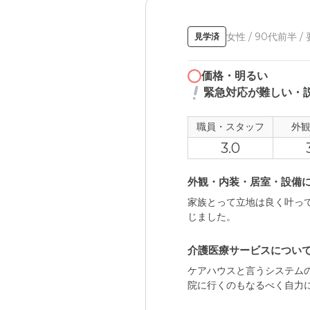
女性 / 90代前半 /
見学済
価格・明るい
緊急対応が難しい・
職員・スタッフ
外
3.0
外観・内装・居室・設備
家族とって立地は良く叶って
じました。
介護医療サービスについ
ケアハウスと言うシステムの
院に行くのもなるべく自力