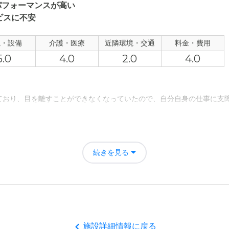
い状態ですが、医療は月1内科は訪問診察してくれると言いますが、ちょ
パフォーマンスが高い
ます。
ビスに不安
について
観・設備
介護・医療
近隣環境・交通
料金・費用
スはあるが本数が少ないという、自宅近辺は自立の為買い物等が近所に
5.0
4.0
2.0
4.0
ており、目を離すことができなくなっていたので、自分自身の仕事に支
、同じシステムに比べると若干高い気がしたが、妥当なのかとも思う
ティーガーデンの評価
よいと感じることが大切で、家族にとっても、安心できる施設が望まし
続きを見る
者の雰囲気について
いても安心できるスタッフによって運営されていた。入居さんも穏やか
について
施設詳細情報に戻る