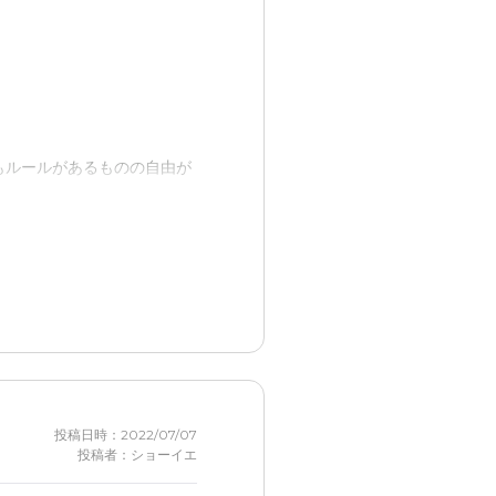
し、建物規模からは妥当だと
もルールがあるものの自由が
魅力的だった！しかし、病
ける事、ガーデニングが使
投稿日時：2022/07/07
投稿者：ショーイエ