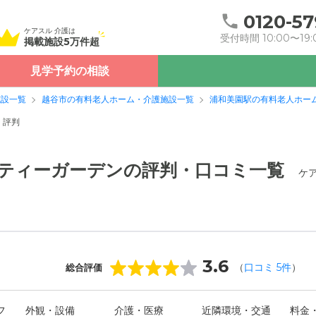
0120-57
ケアスル 介護は
受付時間 10:00〜19:
掲載施設5万件超
見学予約の相談
施設一覧
越谷市の有料老人ホーム・介護施設一覧
浦和美園駅の有料老人ホー
・評判
バティーガーデンの評判・口コミ一覧
ケ
3.6
（
口コミ
5
件
）
総合評価
フ
外観・設備
介護・医療
近隣環境・交通
料金