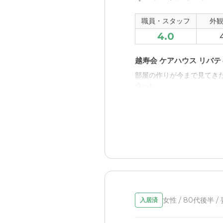
に大きな公園があり良いと
職員・スタッフ
外
料金費用について
4.0
第一希望の施設より高い。
は思う。
越寿会 ケアハウス リバ
部屋の作りが今まで見てき
会った
職員・スタッフ・他入居
穏やかなスタッフさんが丁
院や買い物系に関してはち
外観・内装・居室・設備
2人部屋見学したが、仕切
える事ベランダが広かった
女性 / 80代後半 
入居済
介護医療サービスについ