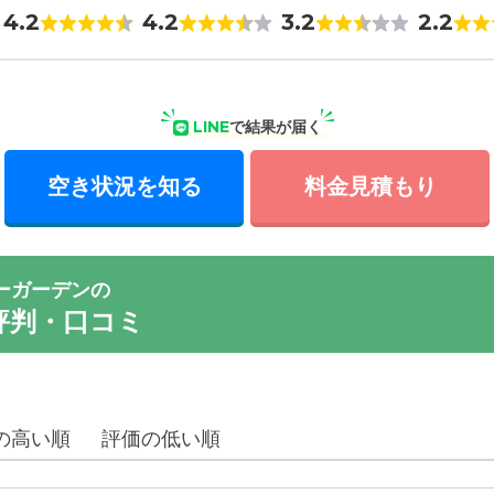
4.2
4.2
3.2
2.2
LINE
で結果が届く
空き状況を知る
料金見積もり
ーガーデンの
評判・口コミ
の高い順
評価の低い順