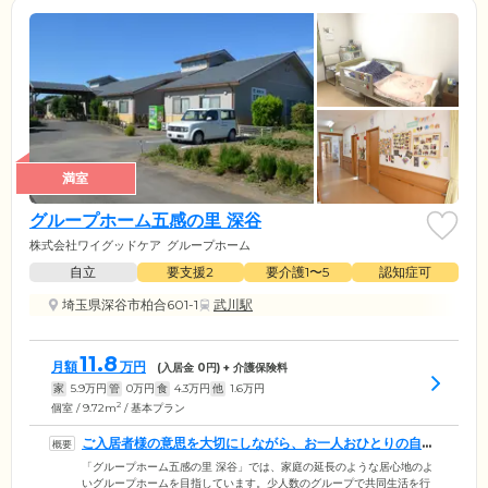
満室
グループホーム五感の里 深谷
株式会社ワイグッドケア
グループホーム
自立
要支援2
要介護1〜5
認知症可
埼玉県深谷市柏合601-1
武川駅
11.8
月額
万円
(入居金
0
円) + 介護保険料
家
5.9
万円
管
0
万円
食
4.3
万円
他
1.6
万円
2
個室 / 9.72m
/ 基本プラン
ご入居者様の意思を大切にしながら、お一人おひとりの自立
を支援します
「グループホーム五感の里 深谷」では、家庭の延長のような居心地のよ
いグループホームを目指しています。少人数のグループで共同生活を行