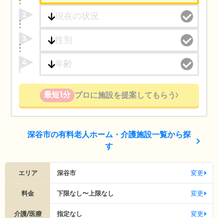
2
3
4
最短1分
プロに施設を提案してもらう
深谷市の有料老人ホーム・介護施設一覧から探
す
エリア
深谷市
変更
料金
下限なし〜上限なし
変更
介護/医療
指定なし
変更