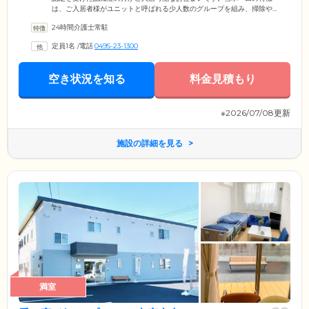
は、ご入居者様がユニットと呼ばれる少人数のグループを組み、掃除や
洗濯といった家事を分担しながら生活を送る点。お一人おひとりの身体
24時間介護士常駐
状況や、得意なことに合わせて家事を分担しており、役割を強制するこ
とは決してございませんのでご安心ください。ユニットでの生活をとお
定員1名
/
電話
0495-23-1300
して、責任感や達成感を得られやすく、認知症の進行抑制の効果が期待
できます。スタッフ一同、ご入居のみなさまが「自分らしく」暮らせる
よう支援いたしますので、ぜひ当ホームにお任せください。
空き状況を知る
料金見積もり
※2026/07/08更新
施設の詳細を見る
満室