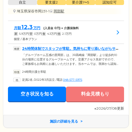
自立
要支援2
要介護1〜5
認知症可
埼玉県深谷市岡231-1
岡部駅
12.3
月額
万円
(入居金
0
円) + 介護保険料
家
5.9
万円
管
0
万円
食
4.3
万円
他
2.1
万円
個室 / 基本プラン
24時間体制でスタッフが常駐。気持ちに寄り添いながらサ
ポートしています
「グループホーム五感の里岡部」は、JR高崎線「岡部駅」より徒歩約10
分の場所に位置するグループホームです。交通アクセス良好ですので、
ご家族様もお気軽にお越しいただけます。当ホームでは、医師から認知
症と診断を受けた方が、お食事の準備や清掃、洗濯といった家事など役
24時間介護士常駐
割分担をしながら共同生活を送っています。ホーム内には24時間体制で
介護スタッフが常駐。ご入居者様一人ひとりの気持ちに寄り添いながら
定員2名
/
2022年3月設立
/
電話
048-577-5975
日常生活のサポートを行っています。介護を必要とするみなさまが少し
でも家計の負担なく、安心してご入居いただけるよう入居一時金を不要
としています。費用面でお悩みだった方も是非一度ご相談ください。
空き状況を知る
料金見積もり
※2026/07/08更新
施設の詳細を見る