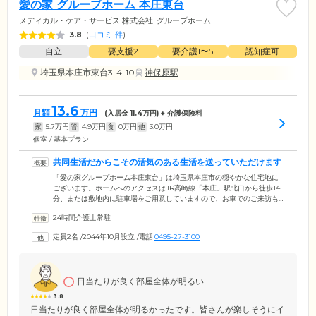
愛の家 グループホーム 本庄東台
メディカル・ケア・サービス 株式会社
グループホーム
3.8
(
口コミ1件
)
自立
要支援2
要介護1〜5
認知症可
埼玉県本庄市東台3-4-10
神保原駅
13.6
月額
万円
(入居金
11.4
万円) + 介護保険料
家
5.7
万円
管
4.9
万円
食
0
万円
他
3.0
万円
個室 / 基本プラン
共同生活だからこその活気のある生活を送っていただけます
「愛の家グループホーム本庄東台」は埼玉県本庄市の穏やかな住宅地に
ございます。ホームへのアクセスはJR高崎線「本庄」駅北口から徒歩14
分、または敷地内に駐車場をご用意していますので、お車でのご来訪も
可能です。本庄市に住民票のある、医師からの認知症の診断と要支援2以
24時間介護士常駐
上の認定を受けた方がご入居いただけます。ホームではご入居者様が9人
以下のグループ(ユニット)を組み、共同で生活しています。家事やレクリ
定員2名
/
2044年10月設立
/
電話
0495-27-3100
エーション、イベントなどに協力して取り組み、みなさま和気あいあい
と過ごされています。ご入居者様同士が一緒に達成感や生きがいを感じ
ながら、活気のある生活を送っていただけます。
日当たりが良く部屋全体が明るい
3.8
日当たりが良く部屋全体が明るかったです。皆さんが楽しそうにイ