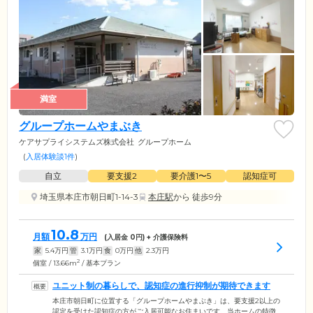
満室
グループホームやまぶき
ケアサプライシステムズ株式会社
グループホーム
(
入居体験談1件
)
自立
要支援2
要介護1〜5
認知症可
埼玉県本庄市朝日町1-14-3
本庄駅
から 徒歩9分
10.8
月額
万円
(入居金
0
円) + 介護保険料
家
5.4
万円
管
3.1
万円
食
0
万円
他
2.3
万円
2
個室 / 13.66m
/ 基本プラン
ユニット制の暮らしで、認知症の進行抑制が期待できます
本庄市朝日町に位置する「グループホームやまぶき」は、要支援2以上の
認定を受けた認知症の方がご入居可能なお住まいです。当ホームの特徴