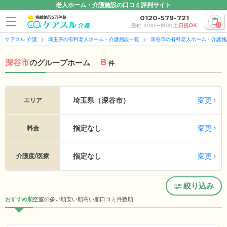
老人ホーム・介護施設の口コミ評判サイト
0120-579-721
掲載施設5万件超
0
受付 10:00〜19:00
土日祝OK
ケアスル 介護
埼玉県の有料老人ホーム・介護施設一覧
深谷市の有料老人ホーム・介護施
8
深谷市
の
グループホーム
件
変更
埼玉県（深谷市）
エリア
指定なし
変更
料金
指定なし
変更
介護度/医療
絞り込み
おすすめ順
空室の多い順
安い順
高い順
口コミ件数順