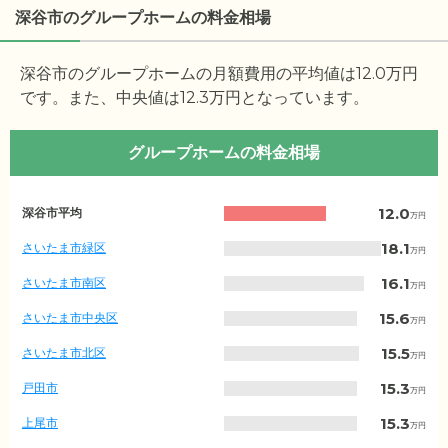
深谷市のグループホームの料金相場
深谷市のグループホームの月額費用の平均値は
12.0
万円
です。また、中央値は
12.3
万円となっています。
グループホームの料金相場
埼
12.0
深谷市平均
万円
玉
県
18.1
さいたま市緑区
万円
の
月
16.1
さいたま市南区
万円
額
費
15.6
さいたま市中央区
万円
用
相
15.5
さいたま市北区
万円
場
（市
15.3
戸田市
万円
区
町
15.3
上尾市
万円
村