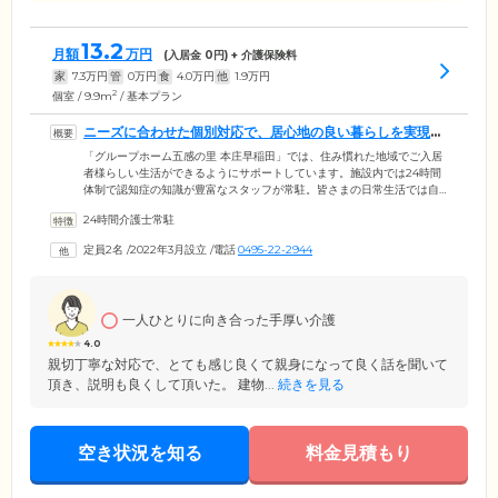
13.2
月額
万円
(入居金
0
円) + 介護保険料
家
7.3
万円
管
0
万円
食
4.0
万円
他
1.9
万円
2
個室 / 9.9m
/ 基本プラン
ニーズに合わせた個別対応で、居心地の良い暮らしを実現し
ます
「グループホーム五感の里 本庄早稲田」では、住み慣れた地域でご入居
者様らしい生活ができるようにサポートしています。施設内では24時間
体制で認知症の知識が豊富なスタッフが常駐。皆さまの日常生活では自
立のサポートをするとともに、毎日の健康管理でご入居者様の健康を守
24時間介護士常駐
ります。お一人おひとりのニーズに沿った個別対応も柔軟に対応いたし
ます。お困りの際はお気軽にお声かけください。ご入居者様のことを誰
定員2名
/
2022年3月設立
/
電話
0495-22-2944
よりも理解しているのはご家族の皆さまです。ご入居後もコミュニケー
ションをとりながら、何でもご相談いただける信頼関係を築いていきま
す。
一人ひとりに向き合った手厚い介護
4.0
親切丁寧な対応で、とても感じ良くて親身になって良く話を聞いて
頂き、説明も良くして頂いた。 建物...
続きを見る
空き状況を知る
料金見積もり