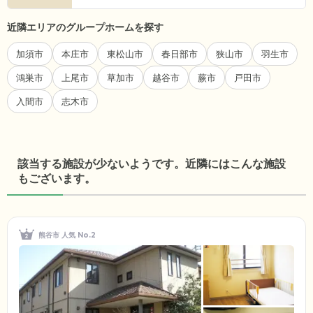
近隣エリアのグループホームを探す
加須市
本庄市
東松山市
春日部市
狭山市
羽生市
鴻巣市
上尾市
草加市
越谷市
蕨市
戸田市
入間市
志木市
該当する施設が少ないようです。近隣にはこんな施設
もございます。
熊谷市 人気 No.2