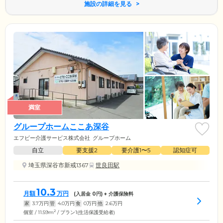
施設の詳細を見る
満室
グループホームここあ深谷
エフビー介護サービス株式会社
グループホーム
自立
要支援2
要介護1〜5
認知症可
埼玉県深谷市新戒1367
世良田駅
10.3
月額
万円
(入居金
0
円) + 介護保険料
家
3.7
万円
管
4.0
万円
食
0
万円
他
2.6
万円
2
個室 / 11.59m
/ プラン1(生活保護受給者)