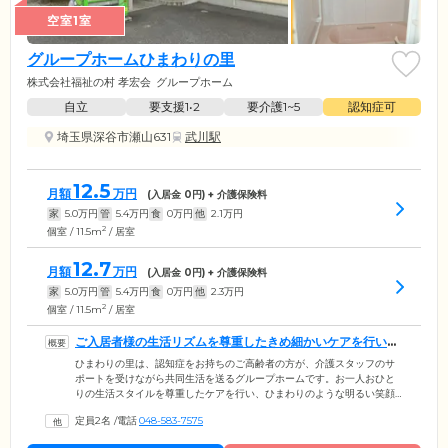
空室1室
グループホームひまわりの里
株式会社福祉の村 孝宏会
グループホーム
自立
要支援1•2
要介護1~5
認知症可
埼玉県深谷市瀬山631
武川駅
12.5
月額
万円
(入居金
0
円) + 介護保険料
家
5.0
万円
管
5.4
万円
食
0
万円
他
2.1
万円
2
個室 / 11.5m
/ 居室
12.7
月額
万円
(入居金
0
円) + 介護保険料
家
5.0
万円
管
5.4
万円
食
0
万円
他
2.3
万円
2
個室 / 11.5m
/ 居室
ご入居者様の生活リズムを尊重したきめ細かいケアを行いま
す
ひまわりの里は、認知症をお持ちのご高齢者の方が、介護スタッフのサ
ポートを受けながら共同生活を送るグループホームです。お一人おひと
りの生活スタイルを尊重したケアを行い、ひまわりのような明るい笑顔
で暮らしていただけるようお手伝いいたします。当ホームでは、ご入居
定員2名
/
電話
048-583-7575
者様を5名から9名までのグループに分けて、少人数制のきめ細かい介護
を行う「ユニットケア」を採用。決まったスケジュールを設けず、ご自