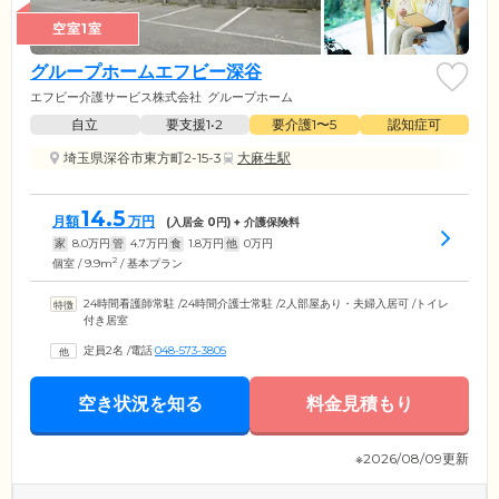
空室1室
グループホームエフビー深谷
エフビー介護サービス株式会社
グループホーム
自立
要支援1•2
要介護1〜5
認知症可
埼玉県深谷市東方町2-15-3
大麻生駅
14.5
月額
万円
(入居金
0
円) + 介護保険料
家
8.0
万円
管
4.7
万円
食
1.8
万円
他
0
万円
2
個室 / 9.9m
/ 基本プラン
24時間看護師常駐
/
24時間介護士常駐
/
2人部屋あり・夫婦入居可
/
トイレ
付き居室
定員2名
/
電話
048-573-3805
空き状況を知る
料金見積もり
※2026/08/09更新