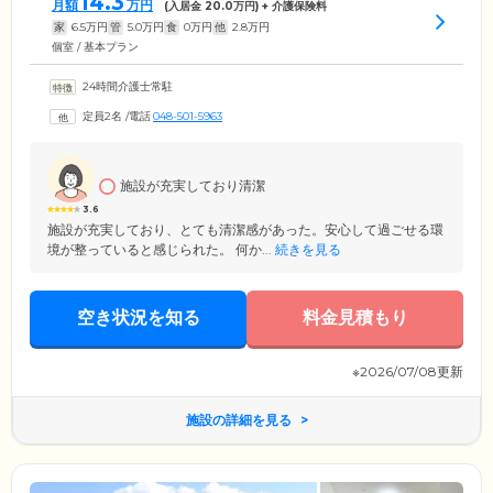
14.3
月額
万円
(入居金
20.0
万円) + 介護保険料
家
6.5
万円
管
5.0
万円
食
0
万円
他
2.8
万円
個室 / 基本プラン
24時間介護士常駐
定員2名
/
電話
048-501-5963
施設が充実しており清潔
3.6
施設が充実しており、とても清潔感があった。安心して過ごせる環
境が整っていると感じられた。 何か...
続きを見る
空き状況を知る
料金見積もり
※2026/07/08更新
施設の詳細を見る