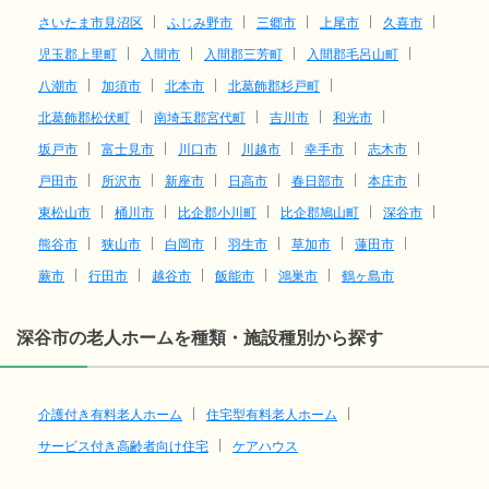
さいたま市見沼区
ふじみ野市
三郷市
上尾市
久喜市
児玉郡上里町
入間市
入間郡三芳町
入間郡毛呂山町
八潮市
加須市
北本市
北葛飾郡杉戸町
北葛飾郡松伏町
南埼玉郡宮代町
吉川市
和光市
坂戸市
富士見市
川口市
川越市
幸手市
志木市
戸田市
所沢市
新座市
日高市
春日部市
本庄市
東松山市
桶川市
比企郡小川町
比企郡鳩山町
深谷市
熊谷市
狭山市
白岡市
羽生市
草加市
蓮田市
蕨市
行田市
越谷市
飯能市
鴻巣市
鶴ヶ島市
深谷市の老人ホームを種類・施設種別から探す
介護付き有料老人ホーム
住宅型有料老人ホーム
サービス付き高齢者向け住宅
ケアハウス