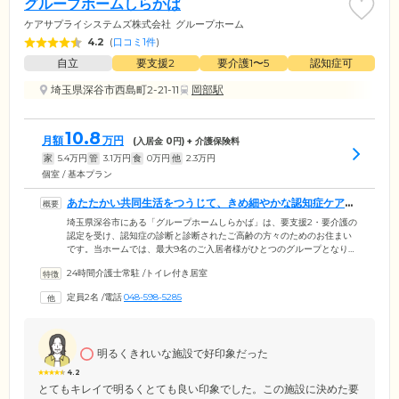
グループホームしらかば
ケアサプライシステムズ株式会社
グループホーム
4.2
(
口コミ1件
)
自立
要支援2
要介護1〜5
認知症可
埼玉県深谷市西島町2-21-11
岡部駅
10.8
月額
万円
(入居金
0
円) + 介護保険料
家
5.4
万円
管
3.1
万円
食
0
万円
他
2.3
万円
個室 / 基本プラン
あたたかい共同生活をつうじて、きめ細やかな認知症ケアを
ご提供します
埼玉県深谷市にある「グループホームしらかば」は、要支援2・要介護の
認定を受け、認知症の診断と診断されたご高齢の方々のためのお住まい
です。当ホームでは、最大9名のご入居者様がひとつのグループとなり、
専属のケアスタッフを配置。家庭的なあたたかい雰囲気のなかで共同生
24時間介護士常駐
/
トイレ付き居室
活を送っています。スタッフは日常をとおしてご入居者様それぞれの個
性や「できること」を把握。みなさまにはお食事の準備や洗濯、掃除な
定員2名
/
電話
048-598-5285
どからお一人おひとりが得意とする家事のお手伝いをいただいておりま
す。暮らしのなかでご自身の役割をこなしながら、身体機能を活用して
いくことにより脳を活性化。認知症の進行抑制を図っています。
明るくきれいな施設で好印象だった
4.2
とてもキレイで明るくとても良い印象でした。この施設に決めた要