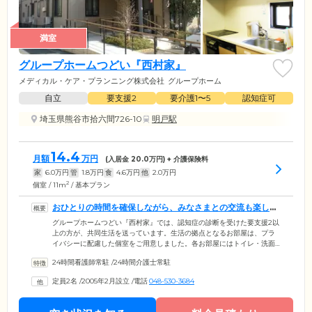
満室
グループホームつどい『西村家』
メディカル・ケア・プランニング株式会社
グループホーム
自立
要支援2
要介護1〜5
認知症可
埼玉県熊谷市拾六間726-10
明戸駅
14.4
月額
万円
(入居金
20.0
万円) + 介護保険料
家
6.0
万円
管
1.8
万円
食
4.6
万円
他
2.0
万円
2
個室 / 11m
/ 基本プラン
おひとりの時間を確保しながら、みなさまとの交流も楽しめ
る住まいです
グループホームつどい『西村家』では、認知症の診断を受けた要支援2以
上の方が、共同生活を送っています。生活の拠点となるお部屋は、プラ
イバシーに配慮した個室をご用意しました。各お部屋にはトイレ・洗面
台のほか、介護用電動ベッド・寝具・整理タンス・クローゼット・エア
24時間看護師常駐
/
24時間介護士常駐
コン・カーテンなどを備えています。お食事はホーム厨房で調理したで
きたてを、1日3食ご提供。一口大に小さくしたり、お粥やミキサー食に
定員2名
/
2005年2月設立
/
電話
048-530-3684
したりと、お体に合わせた食事形態の対応も可能ですので、お気軽にご
相談ください。明るく開放感あるリビングは、ご入居者様同士が自然と
集う憩いの場。おしゃべりや趣味など、思い思いのひとときをお過ごし