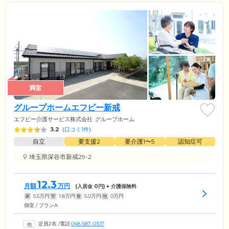
満室
グループホームエフビー新戒
エフビー介護サービス株式会社
グループホーム
3.2
(
口コミ1件
)
自立
要支援2
要介護1〜5
認知症可
埼玉県深谷市新戒29-2
12.3
月額
万円
(入居金
0
円) + 介護保険料
家
5.5
万円
管
1.8
万円
食
5.0
万円
他
0
万円
個室 / プランA
定員2名
/
電話
048-587-0107