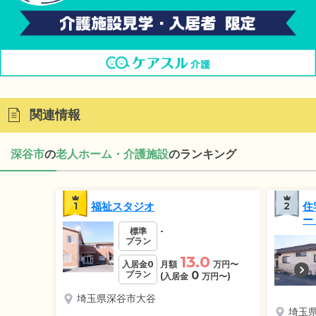
関連情報
深谷市
の
老人ホーム・介護施設
のランキング
1
福祉スタジオ
2
住
ー
標準
-
プラン
13.0
入居金0
月額
万円
〜
プラン
0
(入居金
万円
〜)
埼玉県深谷市大谷
埼玉