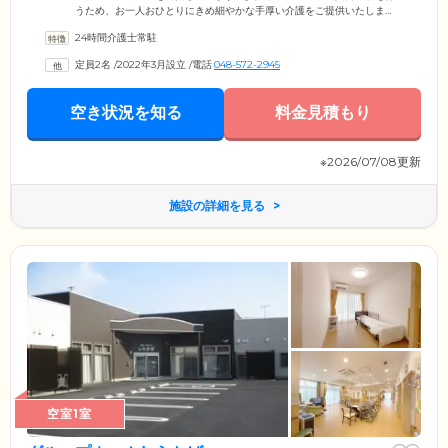
うため、お一人おひとりにきめ細やかな手厚い介護をご提供いたしま
す。認知症の知識のあるスタッフが24時間体制で見守っておりますので
24時間介護士常駐
ご安心ください。施設ではご自身の普段の生活をなるべく自立して行っ
ていただきます。スタッフはすぐに補助するのではなく見守りながらサ
定員2名
/
2022年3月設立
/
電話
048-572-2945
ポート。必要に応じてお手伝いさせていただきます。ご家族様とコミュ
ニケーションをとりながら、一緒にご入居者様のセカンドライフを支え
てまいります。ご不安な点がありましたらいつでもご相談ください。
空き状況を知る
料金見積もり
※2026/07/08更新
施設の詳細を見る
空室1室