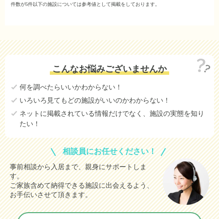
別）
14.9
さいたま市西区
件数が5件以下の施設については参考値として掲載をしております。
万円
14.9
草加市
万円
14.8
越谷市
万円
14.8
川越市
万円
こんなお悩みございませんか
14.8
所沢市
万円
何を調べたらいいかわからない！
14.7
春日部市
万円
いろいろ見てもどの施設がいいのかわからない！
14.7
さいたま市見沼区
万円
ネットに掲載されている情報だけでなく、施設の実態を知り
たい！
14.4
川口市
万円
15.6
さいたま市大宮区
(参考値)
万円
相談員にお任せください！
16.1
さいたま市桜区
(参考値)
万円
事前相談から入居まで、親身にサポートしま
す。
16.4
さいたま市浦和区
(参考値)
万円
ご家族含めて納得できる施設に出会えるよう、
15.9
さいたま市岩槻区
お手伝いさせて頂きます。
(参考値)
万円
13.8
熊谷市
(参考値)
万円