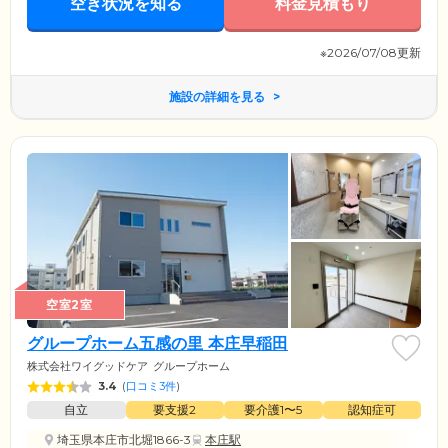
空き状況を知る
料金見積もり
ください。
※2026/07/08更新
施設の詳細を見る
空室2室
グループホーム五感の里 本庄早稲田
株式会社ワイグッドケア
グループホーム
3.4
(
口コミ3件
)
自立
要支援2
要介護1〜5
認知症可
埼玉県本庄市北堀1866-3
本庄駅