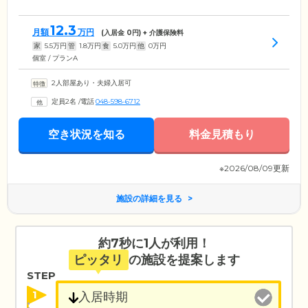
12.3
月額
万円
(入居金
0
円) + 介護保険料
家
5.5
万円
管
1.8
万円
食
5.0
万円
他
0
万円
個室 / プランA
2人部屋あり・夫婦入居可
定員2名
/
電話
048-598-6712
空き状況を知る
料金見積もり
※2026/08/09更新
施設の詳細を見る
約7秒に1人が利用！
ピッタリ
の施設を提案します
STEP
1