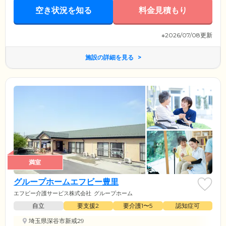
身のリズムで生活していただけるよう配慮しています。家庭的な環境の
空き状況を知る
料金見積もり
なかで、我が家と同じように生活を楽しんでいただけるようお手伝いし
てまいります。
※2026/07/08更新
施設の詳細を見る
満室
グループホームエフビー豊里
エフビー介護サービス株式会社
グループホーム
自立
要支援2
要介護1〜5
認知症可
埼玉県深谷市新戒29