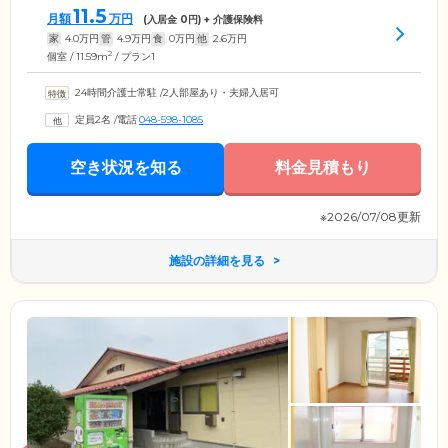
11.5
月額
万円
(入居金
0
円) + 介護保険料
家
4.0
万円
管
4.9
万円
食
0
万円
他
2.6
万円
2
個室 / 11.59m
/ プラン1
24時間介護士常駐
/
2人部屋あり・夫婦入居可
定員2名
/
電話
048-598-1085
空き状況を知る
料金見積もり
※2026/07/08更新
施設の詳細を見る