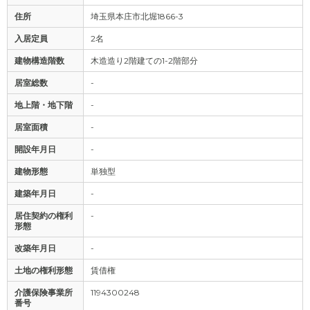
住所
埼玉県本庄市北堀1866-3
入居定員
2名
建物構造階数
木造造り2階建ての1-2階部分
居室総数
-
地上階・地下階
-
居室面積
-
開設年月日
-
建物形態
単独型
建築年月日
-
居住契約の権利
-
形態
改築年月日
-
土地の権利形態
賃借権
介護保険事業所
1194300248
番号