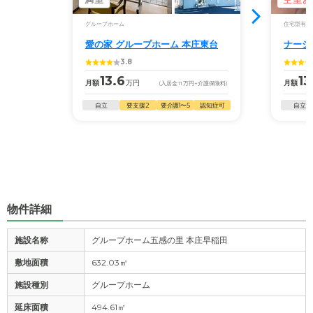
グループホーム
住宅型有料
愛の家 グループホーム 本庄東台
ナーシ
3.8
13.6
13
月額
万円
月額
(入居金
11
万円
+介護保険料)
自立
要支援2
要介護1〜5
認知症可
自立
物件詳細
施設名称
グループホーム五感の里 本庄早稲田
敷地面積
632.03㎡
施設種別
グループホーム
延床面積
494.61㎡