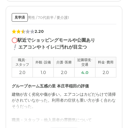
介護医療サービスについて
男性 / 70代前半 / 要介護1
見学済
とても満足できそうな内容の説明をいただきました。かな
り考えられた感じがしました。
2.20
近隣環境や交通アクセスについて
駅近でショッピングモールや公園あり
エアコンやトイレに汚れが目立つ
地域的に駅前ではないものの、それなりに駅からも近くて
自然もあり、商業施設もありました。
職員･
近隣環境･
外観･設備
介護･医療
料金･費用
スタッフ
交通
料金費用について
2.0
1.0
2.0
4.0
2.0
どうして料金はこんなにも高いのでしょうか？ もう少し
入居者の生活ランクを見ていただけますと助かります。
グループホーム五感の里 本庄早稲田の評価
建物が古く劣化や傷が多い。エアコンはカビだらけで清掃
がされていなかった。利用者の症状も重い方が多く合わな
そうだった。
職員・スタッフ・他入居者の雰囲気について