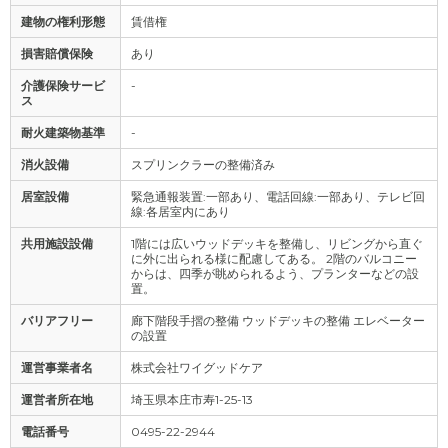
建物の権利形態
賃借権
損害賠償保険
あり
介護保険サービ
-
ス
耐火建築物基準
-
消火設備
スプリンクラーの整備済み
居室設備
緊急通報装置:一部あり、電話回線:一部あり、テレビ回
線:各居室内にあり
共用施設設備
1階には広いウッドデッキを整備し、リビングから直ぐ
に外に出られる様に配慮してある。 2階のバルコニー
からは、四季が眺められるよう、プランターなどの設
置。
バリアフリー
廊下階段手摺の整備 ウッドデッキの整備 エレベーター
の設置
運営事業者名
株式会社ワイグッドケア
運営者所在地
埼玉県本庄市寿1-25-13
電話番号
0495-22-2944