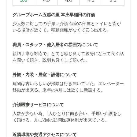
5.0
4.0
4.0
4.0
3.0
グループホーム五感の里 本庄早稲田の評価
少人数に対しての手厚い介護 個室の部屋とトイレと皆が
いる場所が近くて、移動距離がなくて安心出来る。
職員・スタッフ・他入居者の雰囲気について
親切丁寧な対応で、とても感じ良くて親身になって良く話
を聞いて頂き、説明も良くして頂いた。
外観・内装・居室・設備について
建物は古いらしいが掃除は行き届いていた。エレベーター
移動が出来る。来年の4月には近くに新設する。
介護医療サービスについて
人数が少ない為、1人ひとりに向き合い、手厚い介護をし
て頂ける。月に2回の訪問医療体制が出来ている。
近隣環境や交通アクセスについて