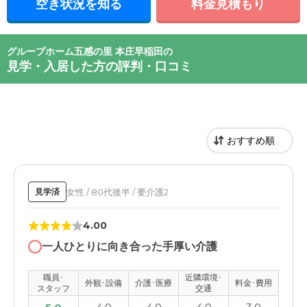
空き状況を知る
料金見積もり
グループホーム五感の里 本庄早稲田の
見学・入居した方の評判・口コミ
女性 / 80代後半 / 要介護2
見学済
4.00
一人ひとりに向き合った手厚い介護
職員･
近隣環境･
外観･設備
介護･医療
料金･費用
スタッフ
交通