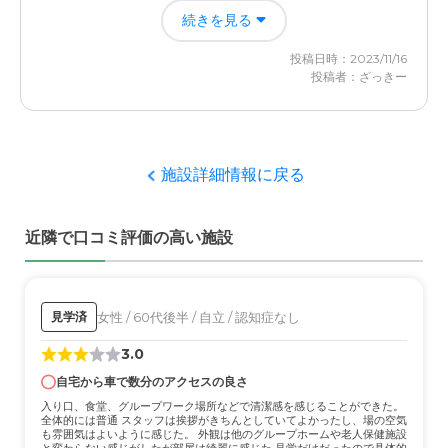
認知症状が重い利用者が多く見学中も同じことを繰り返し
続きを見る
訴えていた。それに対するスタッフの対応も良いと言える
ものではなかった。
投稿日時：2023/11/16
投稿者：ざっきー
外観・内装・居室・設備について
部屋の入り口が狭く車イスがギリギリ入る広さで傷が多か
った。エアコンやトイレの清掃があまりされていなく汚れ
が目立つ
施設詳細情報に戻る
介護医療サービスについて
近隣で口コミ評価の高い施設
看護師は常駐ではないのであまり期待はしていなかった
が、利用者に対するスタッフの声掛けは良いと言えるもの
ではなかった。
女性 / 60代後半 / 自立 / 認知症なし
見学済
近隣環境や交通アクセスについて
3.0
周辺にはショッピングモールや公園があり落ち着いた環境
であった。駅からも近いので電車でアクセスも可能
自宅から車で数分のアクセスの良さ
入り口、食堂、グループワーク場所などで清潔感を感じることができた。
全体的には普通 スタッフは挨拶がきちんとしていてよかったし、場の空気
料金費用について
も雰囲気はよいように感じた。 外観は他のグループホームや老人保健施設