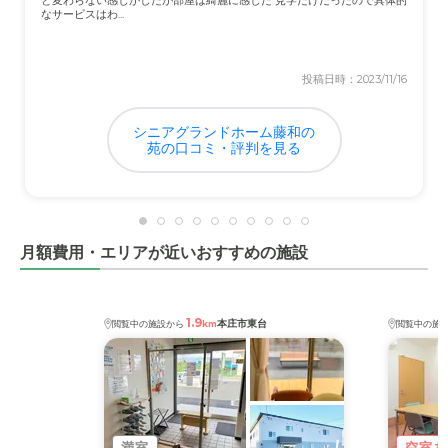
と変わらない感じがしたが部屋は綺麗に感じた 見学だけだったので具体的
費用とサービスが見合っていないと思う。機能訓練もされ
なサービスはわ...
ていなく看護師の毎日はいないので医療サービスも期待で
きない。
投稿日時：2023/11/16
シニアグランドホーム藤和の
苑の口コミ・評判を見る
月額費用・エリアが近いおすすめの施設
1.9
本庄市東台
閲覧中の施設から
km
閲覧中の施
満室
空室あ