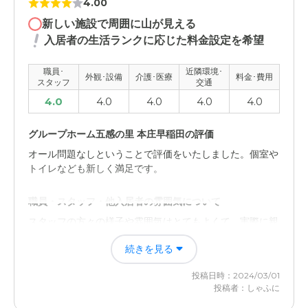
4.00
新しい施設で周囲に山が見える
入居者の生活ランクに応じた料金設定を希望
職員･
近隣環境･
外観･設備
介護･医療
料金･費用
スタッフ
交通
4.0
4.0
4.0
4.0
4.0
グループホーム五感の里 本庄早稲田の評価
オール問題なしということで評価をいたしました。個室や
トイレなども新しく満足です。
職員・スタッフ・他入居者の雰囲気について
スタッフの方々の様子や雰囲気はとてもよくて、実際に親
切にしてくれる人たちばかりでした。
続きを見る
外観・内装・居室・設備について
投稿日時：2024/03/01
やっぱり新しい施設ということもあり気持ちが良いです。
投稿者：しゃふに
周りにやまも見えますし気持ちがいい。