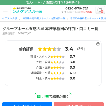
老人ホーム・介護施設の口コミ評判サイト
0120-579-721
掲載施設5万件超
0
受付 10:00〜19:00
土日祝OK
ケアスル 介護
埼玉県の有料老人ホーム・介護施設一覧
本庄市の有料老人ホーム・介護施
グループホーム五感の里 本庄早稲田の評判・口コミ一覧
最終更新日：2026/07/08
?
1
1
3.4
総合評価
（
3
件）
3.7
職員・スタッフ
3.0
外観・設備
3.3
介護・医療
4.0
近隣環境・交通
3.0
料金・費用
LINE
で結果が届く