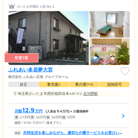
さいたま市西区 人気 No.2
空室1室
ふれあい多居夢大宮
株式会社 ふれあい広場
グループホーム
自立
要支援2
要介護1〜5
認知症可
埼玉県さいたま市西区植田谷本461-3
北与野駅
12.9
月額
万円
(入居金
11.4
万円) + 介護保険料
家
5.7
万円
管
3.6
万円
食
3.6
万円
他
0
万円
2
個室 / 10.76~11.37m
/ 基本プラン
共同生活を楽しみながら、適切な介護サービスをお受けいた
だけます