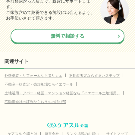
事前相談から入居まで、親身にサポートしま
す。
9.1
さいたま市岩槻区
(参考値)
万円
ご家族含めて納得できる施設に出会えるよう、
12.0
熊谷市
お手伝いさせて頂きます。
(参考値)
万円
10.8
飯能市
(参考値)
万円
無料で相談する
3.3
加須市
(参考値)
万円
2.9
本庄市
(参考値)
万円
4.0
東松山市
(参考値)
関連サイト
万円
10.9
狭山市
(参考値)
万円
外壁塗装・リフォームならヌリカエ
不動産査定ならすまいステップ
3.2
鴻巣市
(参考値)
万円
不動産一括査定・売却相場ならイエウール
5.0
蕨市
(参考値)
万円
土地活用・アパート経営・マンション経営なら「イエウール土地活用」
14.9
入間市
不動産会社の評判ならおうちの語り部
(参考値)
万円
5.9
志木市
(参考値)
万円
18.5
和光市
(参考値)
万円
6.7
新座市
ケアスル 介護とは
(参考値)
運営会社
リンク掲載のお願い
サイトマップ
万円