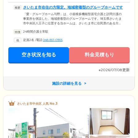
さいたま市在住の方限定。地域密着型のグループホームです
「愛・グループホーム与野」は、小規模多機能型居宅介護と訪問介護の
事業所を併設した、地域密着型のグループホームです。埼玉県さいたま
市中央区八王子に位置する当ホームは、さいたま市に住民票のある方
で、医師により認知症と診断された方がご入居いただけます。最大定員
24時間介護士常駐
18名のご入居者様とスタッフが一緒に暮らす、アットホームさが魅力の
ひとつ。小規模多機能型居宅介護の事業所が併設しているため、24時間
定員2名
/
電話
048-851-0905
365日切れ目のない介護サポートを受けることが可能。お一人おひとりの
状態に合わせたきめ細やかなサービスを実現するため、個別の介護計画
に基づき適切に生活環境を管理しています。
空き状況を知る
料金見積もり
※2026/07/08更新
施設の詳細を見る
さいたま市中央区 人気 No.3