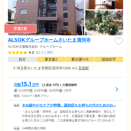
空室2室
ALSOKグループホームさいたま清河寺
ALSOK介護株式会社
グループホーム
4.2
(
口コミ3件
)
自立
要支援2
要介護1〜5
認知症可
埼玉県さいたま市西区清河寺1088-6
宮原駅
15.1
月額
万円
(入居金
0
円) + 介護保険料
家
6.0
万円
管
5.5
万円
食
3.6
万円
他
0
万円
2
個室 / 12.6m
/ 基本プラン
きめ細やかなケアが特徴。認知症をお持ちの方のためのお住
まいです
「みんなの家・清河寺」は、認知症をお持ちのご高齢者様が、安心して
日常生活を営むためのお住まいです。介護認定で要支援・要介護の認定
を受けた方がご入居可能。ご入居者様は最大9名のグループに分かれて共
同生活を営んでいます。家庭的な雰囲気の少人数での暮らしは、大勢で
24時間介護士常駐
の暮らしだと戸惑いや不安を感じやすい方でも安心です。さらにスタッ