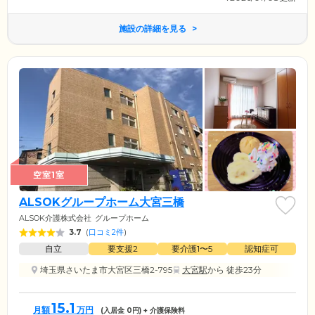
施設の詳細を見る
空室1室
ALSOKグループホーム大宮三橋
ALSOK介護株式会社
グループホーム
3.7
(
口コミ2件
)
自立
要支援2
要介護1〜5
認知症可
埼玉県さいたま市大宮区三橋2-795
大宮駅
から 徒歩23分
15.1
月額
万円
(入居金
0
円) + 介護保険料