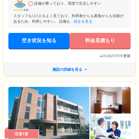
設備が整っており、清潔で生活しやすい
ーに配慮した個室をご用意。ご自宅で使い慣れた家具のお持ち込みも可
能です。
4.0
スタッフも1人1人をよく見ており、利用者からも家族からも信頼が
あるため、利用しやすい。 設備も...
続きを見る
空き状況を知る
料金見積もり
※2026/07/09更新
施設の詳細を見る
空室1室