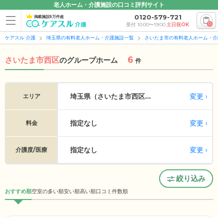
老人ホーム・介護施設の口コミ評判サイト
0120-579-721
掲載施設5万件超
0
受付 10:00〜19:00
土日祝OK
ケアスル 介護
埼玉県の有料老人ホーム・介護施設一覧
さいたま市の有料老人ホーム・介
6
さいたま市西区
の
グループホーム
件
変更
埼玉県（さいたま市西区...
エリア
指定なし
変更
料金
指定なし
変更
介護度/医療
絞り込み
おすすめ順
空室の多い順
安い順
高い順
口コミ件数順