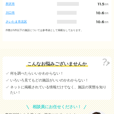
場
11.5
所沢市
万円
（市
区
10.6
川口市
万円
町
村
10.6
さいたま市北区
万円
別）
9.9
越谷市
件数が5件以下の施設については参考値として掲載をしております。
万円
7.9
春日部市
万円
7.8
さいたま市見沼区
万円
6.8
戸田市
万円
こんなお悩みございませんか
6.7
さいたま市中央区
万円
何を調べたらいいかわからない！
6.0
上尾市
万円
いろいろ見てもどの施設がいいのかわからない！
5.9
草加市
万円
ネットに掲載されている情報だけでなく、施設の実態を知り
たい！
13.3
さいたま市大宮区
(参考値)
万円
21.3
さいたま市桜区
(参考値)
万円
相談員にお任せください！
19.4
さいたま市浦和区
(参考値)
万円