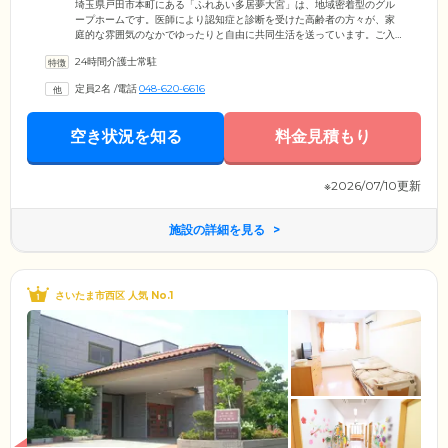
埼玉県戸田市本町にある「ふれあい多居夢大宮」は、地域密着型のグル
ープホームです。医師により認知症と診断を受けた高齢者の方々が、家
庭的な雰囲気のなかでゆったりと自由に共同生活を送っています。ご入
居者様とスタッフとが少人数グループで共同生活するため、自宅にいる
24時間介護士常駐
ようなアットホームな雰囲気。共同生活を営みながら、認知症症状の緩
和、進行抑制をうながすことを目的とした介護サービスをご提供してい
定員2名
/
電話
048-620-6616
ます。お一人おひとりの役割や自己決定を大切にしながら、いきいきと
能動的な日々を過ごしていただけるような自立生活支援に力を入れてい
ます。
空き状況を知る
料金見積もり
※2026/07/10更新
施設の詳細を見る
さいたま市西区 人気 No.1