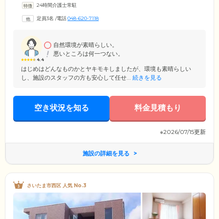
24時間介護士常駐
をご提供しています。ホームでは最大9名のご入居者様が1つのグループ
となり、認知症ケアの専門スタッフと共同で生活。スタッフはご入居者
定員3名
/
電話
048-620-7118
様お一人おひとりの個性や「できること」を把握し、それぞれに適した
お仕事を割り振ります。顔なじみの方々と少人数で暮らす家庭のような
環境のもと、こうした「生活リハビリ」を行うことで認知症の進行緩和
を目指します。
自然環境が素晴らしい。
悪いところは何一つない。
4.4
はじめはどんなものかとヤキモキしましたが、環境も素晴らしい
し、施設のスタッフの方も安心して任せ...
続きを見る
空き状況を知る
料金見積もり
※2026/07/15更新
施設の詳細を見る
さいたま市西区 人気 No.3