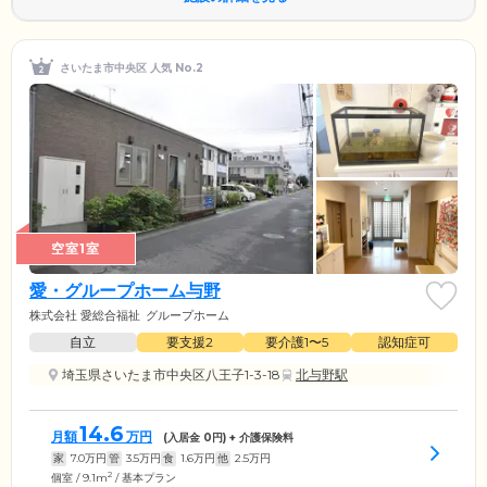
さいたま市中央区 人気 No.2
空室1室
愛・グループホーム与野
株式会社 愛総合福祉
グループホーム
自立
要支援2
要介護1〜5
認知症可
埼玉県さいたま市中央区八王子1-3-18
北与野駅
14.6
月額
万円
(入居金
0
円) + 介護保険料
家
7.0
万円
管
3.5
万円
食
1.6
万円
他
2.5
万円
2
個室 / 9.1m
/ 基本プラン