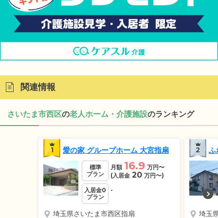
関連情報
さいたま市西区
の
老人ホーム・介護施設
のランキング
1
愛の家 グループホーム 大宮指扇
2
ふ
16.9
標準
月額
万円
〜
プラン
20
(入居金
万円
〜)
入居金0
-
プラン
埼玉県さいたま市西区指扇
埼玉