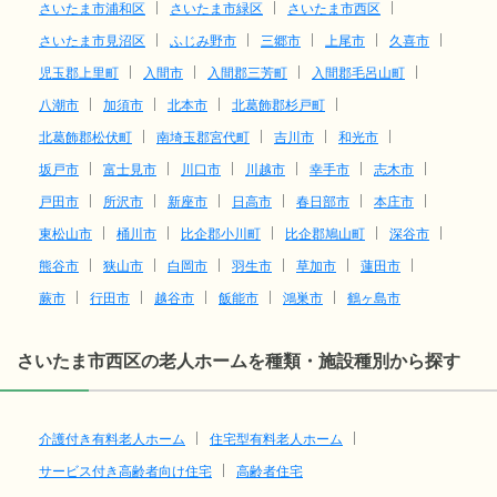
さいたま市浦和区
さいたま市緑区
さいたま市西区
さいたま市見沼区
ふじみ野市
三郷市
上尾市
久喜市
児玉郡上里町
入間市
入間郡三芳町
入間郡毛呂山町
八潮市
加須市
北本市
北葛飾郡杉戸町
北葛飾郡松伏町
南埼玉郡宮代町
吉川市
和光市
坂戸市
富士見市
川口市
川越市
幸手市
志木市
戸田市
所沢市
新座市
日高市
春日部市
本庄市
東松山市
桶川市
比企郡小川町
比企郡鳩山町
深谷市
熊谷市
狭山市
白岡市
羽生市
草加市
蓮田市
蕨市
行田市
越谷市
飯能市
鴻巣市
鶴ヶ島市
さいたま市西区の老人ホームを種類・施設種別から探す
介護付き有料老人ホーム
住宅型有料老人ホーム
サービス付き高齢者向け住宅
高齢者住宅