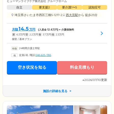
ヒューマンライフケア株式会社
グループホーム
自立
要支援2
要介護1〜5
認知症可
埼玉県さいたま市西区三橋5-1217-2
西大宮駅
から 徒歩25分
14.5
月額
万円
(入居金
12.6
万円) + 介護保険料
家
6.3
万円
管
2.2
万円
食
3.7
万円
他
2.3
万円
個室 / 基本プラン
24時間介護士常駐
定員2名
/
電話
048-625-1355
空き状況を知る
料金見積もり
※2026/07/10更新
施設の詳細を見る