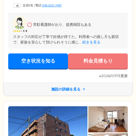
フの見守りが行き届きやすく、よりきめ細やかなケアのご提供が可能。
定員3名
/
電話
048-620-7481
また、グループホームは有料老人ホームと比べて費用負担が少ないのが
特徴です。入居金も不要なため、費用面でお悩みの方にも安心してご入
居いただけます。
常駐看護師がおり、提携病院もある
3.8
スタッフの対応が丁寧で好感が持てた。利用者への接し方も親切
で、家族を安心して預けられそうに感じ...
続きを見る
空き状況を知る
料金見積もり
※2026/07/13更新
施設の詳細を見る