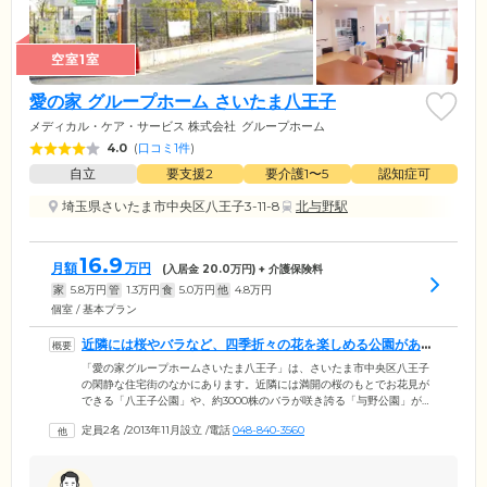
空室1室
愛の家 グループホーム さいたま八王子
メディカル・ケア・サービス 株式会社
グループホーム
4.0
(
口コミ1件
)
自立
要支援2
要介護1〜5
認知症可
埼玉県さいたま市中央区八王子3-11-8
北与野駅
16.9
月額
万円
(入居金
20.0
万円) + 介護保険料
家
5.8
万円
管
1.3
万円
食
5.0
万円
他
4.8
万円
個室 / 基本プラン
近隣には桜やバラなど、四季折々の花を楽しめる公園があり
ます
「愛の家グループホームさいたま八王子」は、さいたま市中央区八王子
の閑静な住宅街のなかにあります。近隣には満開の桜のもとでお花見が
できる「八王子公園」や、約3000株のバラが咲き誇る「与野公園」があ
り、季節に合わせたお散歩が楽しめる自然豊かな住環境です。ご入居い
定員2名
/
2013年11月設立
/
電話
048-840-3560
ただけるのは、さいたま市にご住所があり、医師による認知症の診断
と、要支援2以上の認定を受けた方です。当施設では、認知症を抱える方
が住み慣れた地域で安心して暮らせるよう、経験豊富なスタッフがお一
人おひとりの個性に寄り添ったケアをご提供します。居室はプライバシ