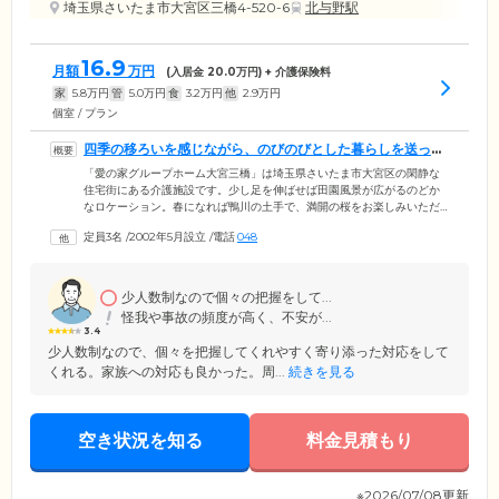
埼玉県さいたま市大宮区三橋4-520-6
北与野駅
16.9
月額
万円
(入居金
20.0
万円) + 介護保険料
家
5.8
万円
管
5.0
万円
食
3.2
万円
他
2.9
万円
個室 / プラン
四季の移ろいを感じながら、のびのびとした暮らしを送って
いただけます
「愛の家グループホーム大宮三橋」は埼玉県さいたま市大宮区の閑静な
住宅街にある介護施設です。少し足を伸ばせば田園風景が広がるのどか
なロケーション。春になれば鴨川の土手で、満開の桜をお楽しみいただ
けます。当ホームではご入居者様が9人以下のグループを組み、共同生活
定員3名
/
2002年5月設立
/
電話
048
をしています。リビングで団らんしたり、趣味の活動を楽しんだりしな
がらご自身のペースでお過ごしいただけます。スタッフはご入居者様そ
れぞれの「できること」を見極め、お食事の支度や掃除、洗濯などか
ら、お一人おひとりに最適な家事を役割分担。暮らしのなかでご自身の
少人数制なので個々の把握をして...
役割をこなしながら、身体機能を活用することによって、認知症の進行
怪我や事故の頻度が高く、不安が...
緩和を目指しています。
3.4
少人数制なので、個々を把握してくれやすく寄り添った対応をして
くれる。家族への対応も良かった。周...
続きを見る
空き状況を知る
料金見積もり
※2026/07/08更新