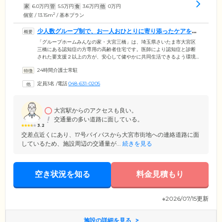
家
6.0
万円
管
5.5
万円
食
3.6
万円
他
0
万円
2
個室 / 13.15m
/ 基本プラン
少人数グループ制で、お一人おひとりに寄り添ったケアをご
提供しています
「グループホームみんなの家・大宮三橋」は、埼玉県さいたま市大宮区
三橋にある認知症の方専用の高齢者住宅です。医師により認知症と診断
された要支援２以上の方が、安心して健やかに共同生活できるよう環境
を整備。1グループを最大9名までの少人数に抑え、担当のスタッフと一
24時間介護士常駐
緒に日常生活を送っています。スタッフは24時間365日常駐。ご入居者様
お一人おひとりに寄り添った、きめこまやかなサービスをご提供してい
定員3名
/
電話
048-631-0205
ます。グループごとに配置したリビングスペースでは、みんなで歌を歌
ったり、体操をしたり。元気はつらつとした楽しい毎日を応援していま
す。
大宮駅からのアクセスも良い。
交通量の多い道路に面している。
3.2
交差点近くにあり、17号バイパスから大宮市街地への連絡道路に面
しているため、施設周辺の交通量が...
続きを見る
空き状況を知る
料金見積もり
※2026/07/15更新
施設の詳細を見る