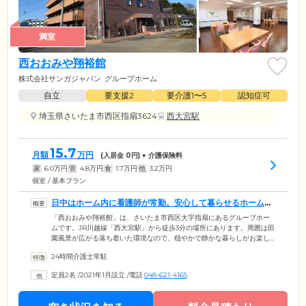
満室
西おおみや翔裕館
株式会社サンガジャパン
グループホーム
自立
要支援2
要介護1〜5
認知症可
埼玉県さいたま市西区指扇3624
西大宮駅
15.7
月額
万円
(入居金
0
円) + 介護保険料
家
6.0
万円
管
4.8
万円
食
1.7
万円
他
3.2
万円
個室 / 基本プラン
日中はホーム内に看護師が常勤。安心して暮らせるホームで
す
「西おおみや翔裕館」は、さいたま市西区大字指扇にあるグループホー
ムです。JR川越線「西大宮駅」から徒歩3分の場所にあります。周囲は田
園風景が広がる落ち着いた環境なので、穏やかで静かな暮らしがお楽し
みいただけるでしょう。ご入居対象は住民票がさいたま市にあり、要支
24時間介護士常駐
援2・要介護の認定と認知症の診断を受けている方です。日中はホーム内
に看護師が常勤しており、インスリンや胃ろうといった高度な医療的処
定員2名
/
2021年1月設立
/
電話
048-621-4165
置・医療的管理にも対応いたします。個別見学・相談会、体験入居も定
期的に実施しておりますので、安心して暮らせるホームをお探しの方は
ぜひ一度当ホームにご相談ください。