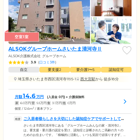
空室1室
ALSOKグループホームさいたま清河寺Ⅱ
ALSOK介護株式会社
グループホーム
3.9
(
口コミ3件
)
自立
要支援2
要介護1〜5
認知症可
埼玉県さいたま市西区清河寺1195-1
西大宮駅
から 徒歩18分
14.6
月額
万円
(入居金
0
円) + 介護保険料
家
6.0
万円
管
5.5
万円
食
3.1
万円
他
0
万円
2
個室 / 12.6m
/ 基本プラン
ご入居者様らしさを大切にした認知症ケアでサポートしてい
ます
さいたま市西区清河寺にある「グループホームみんなの家・清河寺2」
は、要支援・要介護の認定を受け、認知症と診断されたご高齢の方々の
ためのお住まいです。「積極的に活動し、いつも笑顔で頑張りすぎず、
自分らしさを大切に」をモットーに、お一人おひとりに最適なサービス