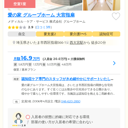
空室1室
愛の家 グループホーム 大宮指扇
メディカル・ケア・サービス 株式会社
グループホーム
2.9
(
口コミ3件
)
自立
要支援2
要介護1〜5
認知症可
埼玉県さいたま市西区指扇566-1
西大宮駅
から 徒歩20分
16.9
月額
万円
(入居金
20.0
万円) + 介護保険料
家
5.8
万円
管
1.3
万円
食
5.0
万円
他
4.8
万円
個室 / 基本プラン
認知症ケア専門のスタッフがきめ細やかにサポートいたしま
す
愛の家グループホーム大宮指扇は、さいたま市西区指扇の閑静な住宅街
のなかにあります。すぐ近くにはお散歩や日光浴ができる公園があり、
穏やかで暮らしやすい住環境です。当施設は認知症を抱えるご高齢者の
ための介護施設となっており、ご入居には医師による認知症の診断と介
定員3名
/
2006年4月設立
/
電話
048-620-2850
護保険の要支援2以上の認定が必要です。また、住み慣れた地域で安心し
て暮らしていただけるよう、さいたま市に住民票のある方がご入居の対
象となります。地域社会の一員として、人と人とのつながりを大切にし
た暮らしを営めるよう、認知症ケア専門のスタッフがお一人おひとりに
入居者の状態に的確に対応できる環境
合わせてきめ細やかにサポートいたします。
部屋の使い方が入居者の希望に合わない
2.8