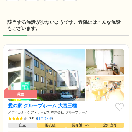
該当する施設が少ないようです。近隣にはこんな施設
もございます。
満室
愛の家 グループホーム 大宮三橋
メディカル・ケア・サービス 株式会社
グループホーム
3.6
(
口コミ2件
)
自立
要支援2
要介護1〜5
認知症可