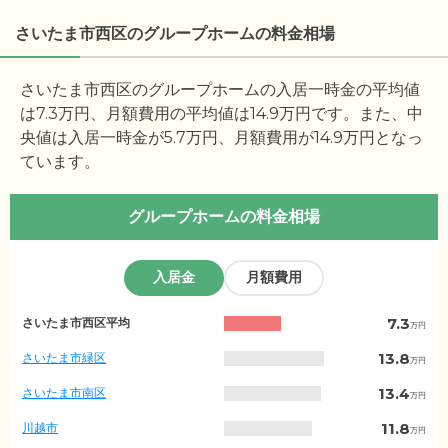
さいたま市西区のグループホームの料金相場
さいたま市西区のグループホームの入居一時金の平均値
は
7.3
万円、月額費用の平均値は
14.9
万円です。また、中
央値は入居一時金が
5.7
万円、月額費用が
14.9
万円となっ
ています。
グループホームの料金相場
入居金
月額費用
埼
7.3
さいたま市西区平均
万円
玉
県
13.8
さいたま市緑区
万円
の
入
13.4
さいたま市南区
万円
居
金
11.8
川越市
万円
相