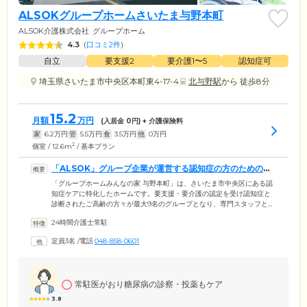
ALSOKグループホームさいたま与野本町
ALSOK介護株式会社
グループホーム
4.3
(
口コミ2件
)
自立
要支援2
要介護1〜5
認知症可
埼玉県さいたま市中央区本町東4-17-4
北与野駅
から 徒歩8分
15.2
月額
万円
(入居金
0
円) + 介護保険料
家
6.2
万円
管
5.5
万円
食
3.5
万円
他
0
万円
2
個室 / 12.6m
/ 基本プラン
「ALSOK」グループ企業が運営する認知症の方のためのホ
ームです
「グループホームみんなの家 与野本町」は、さいたま市中央区にある認
知症ケアに特化したホームです。要支援・要介護の認定を受け認知症と
診断されたご高齢の方々が最大9名のグループとなり、専門スタッフと一
緒に家庭のような環境のもとで共同生活を送ります。スタッフは24時間
24時間介護士常駐
常駐しご入居者様それぞれの「できること」を把握。家事や炊事、手作
業などをつうじて身体機能を鍛える「生活リハビリ」を取り入れなが
定員3名
/
電話
048-858-0601
ら、認知症の進行緩和を目指します。また当ホームを運営するのは、警
備事業のTV-CMでおなじみ「ALSOK」グループの「ALSOK介護」で
す。グループで培ったノウハウを活かし、安心・安全なサービスを提供
しています。
常駐医がおり糖尿病の診察・投薬もケア
3.8