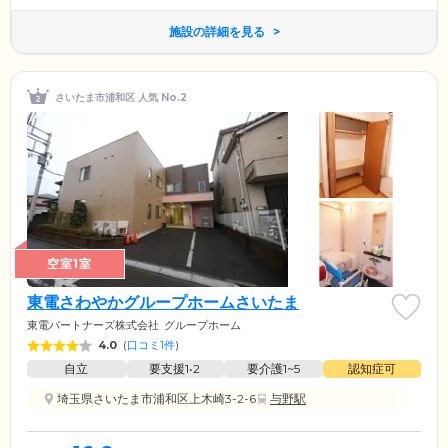
施設の詳細を見る
さいたま市浦和区 人気 No.2
空室1室
東電さわやかグループホームさいたま
東電パートナーズ株式会社
グループホーム
4.0
(
口コミ1件
)
自立
要支援1•2
要介護1~5
認知症可
埼玉県さいたま市浦和区上木崎3-2-6
与野駅