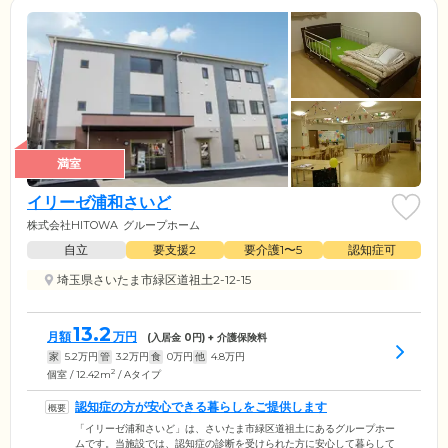
満室
イリーゼ浦和さいど
株式会社HITOWA
グループホーム
自立
要支援2
要介護1〜5
認知症可
埼玉県さいたま市緑区道祖土2-12-15
13.2
月額
万円
(入居金
0
円) + 介護保険料
家
5.2
万円
管
3.2
万円
食
0
万円
他
4.8
万円
2
個室 / 12.42m
/ Aタイプ
認知症の方が安心できる暮らしをご提供します
「イリーゼ浦和さいど」は、さいたま市緑区道祖土にあるグループホー
ムです。当施設では、認知症の診断を受けられた方に安心して暮らして