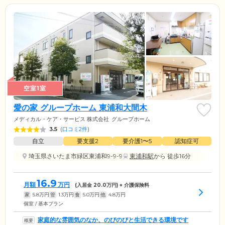
空室1室
愛の家 グループホーム 東浦和大間木
メディカル・ケア・サービス 株式会社
グループホーム
3.5
(
口コミ2件
)
自立
要支援2
要介護1〜5
認知症可
埼玉県さいたま市緑区東浦和9-9-9
東浦和駅
から 徒歩16分
16.9
月額
万円
(入居金
20.0
万円) + 介護保険料
家
5.8
万円
管
1.3
万円
食
5.0
万円
他
4.8
万円
個室 / 基本プラン
家庭的な雰囲気のなか、のびのびと生活できる環境です