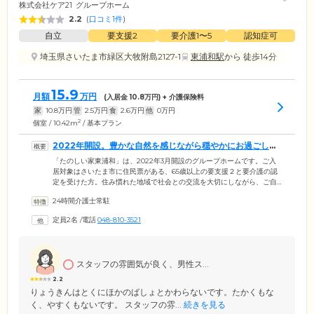
株式会社ケア21
グループホーム
2.2
(
口コミ1件
)
自立
要支援2
要介護1〜5
認知症可
埼玉県さいたま市緑区大牧附島2127-1
東浦和駅
から 徒歩14分
15.9
月額
万円
(入居金
10.8
万円) + 介護保険料
家
10.8
万円
管
2.5
万円
食
2.6
万円
他
0
万円
2
個室 / 10.42m
/ 基本プラン
2022年開設。豊かな自然を感じながら穏やかにお過ごしい
ただけます
「たのしい家東浦和」は、2022年3月開設のグループホームです。ご入
居対象はさいたま市に住民票がある、65歳以上の要支援２と要介護の認
定を受けた方。住み慣れた地域で社会との交流を大切にしながら、ご自
宅にいるような感覚で生活していただけます。当ホームがあるのは、JR
24時間介護士常駐
武蔵野線「東浦和」駅より徒歩8分の場所。周囲は閑静な住宅街です。す
ぐそばには川が流れ、自然豊かな環境の中で穏やかにお過ごしいただけ
定員2名
/
電話
048-810-3521
ます。近隣には公園や商業施設が多くあるので、晴れた日にはスタッフ
と一緒に太陽の光や外の空気を感じながらお散歩やお買い物をお楽しみ
ください。
スタッフの雰囲気が良く、男性ス...
2.2
りょうきんはとくにほかのばしょとかわらないです。たかくもな
く、やすくもないです。 スタッフの雰...
続きを見る