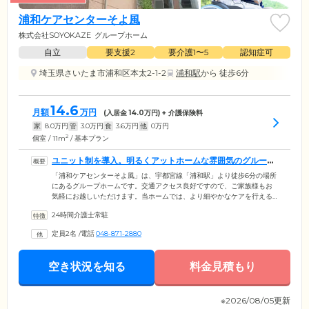
浦和ケアセンターそよ風
株式会社SOYOKAZE
グループホーム
自立
要支援2
要介護1〜5
認知症可
埼玉県さいたま市浦和区本太2-1-2
浦和駅
から 徒歩6分
14.6
月額
万円
(入居金
14.0
万円) + 介護保険料
家
8.0
万円
管
3.0
万円
食
3.6
万円
他
0
万円
2
個室 / 11m
/ 基本プラン
ユニット制を導入。明るくアットホームな雰囲気のグループ
ホームです
「浦和ケアセンターそよ風」は、宇都宮線「浦和駅」より徒歩6分の場所
にあるグループホームです。交通アクセス良好ですので、ご家族様もお
気軽にお越しいただけます。当ホームでは、より細やかなケアを行える
よう「ユニット制」を採用しています。ご入居者様を少人数のグループ
24時間介護士常駐
に分け、グループごとに専任のスタッフを配置。ご入居者様お一人おひ
とりの気持ちに寄り添いながら、日常生活のお手伝いを行っています。
定員2名
/
電話
048-871-2880
「自立した日常生活を営むことができるように」をモットーにしてお
り、ご入居者様ができることは、なるべくご自身で行っていただいてい
ます。むずかしい動作はスタッフがきちんとサポートしますので、どう
空き状況を知る
料金見積もり
ぞご安心ください。
※2026/08/05更新