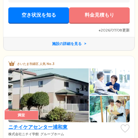
空き状況を知る
料金見積もり
※2026/07/08更新
施設の詳細を見る
さいたま市緑区 人気 No.3
満室
ニチイケアセンター浦和東
株式会社ニチイ学館
グループホーム