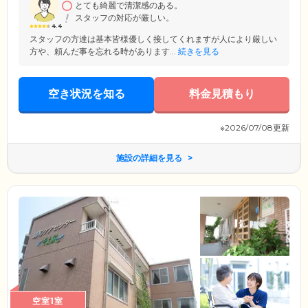
とても綺麗で清潔感のある。
スタッフの対応が厳しい。
4.4
スタッフの方達は基本皆様優しく接してくれますが人により厳しい
方や、頼んだ事を忘れる時があります...
続きを見る
空き状況を知る
料金見積もり
※2026/07/08更新
施設の詳細を見る
空室1室