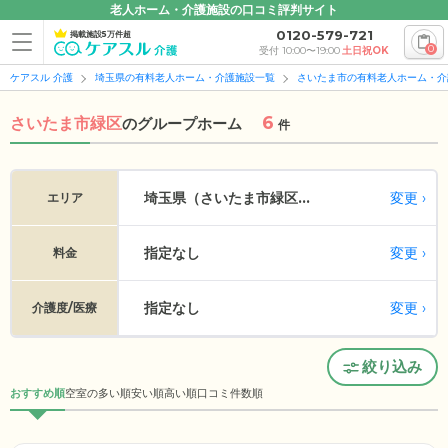
老人ホーム・介護施設の口コミ評判サイト
0120-579-721
掲載施設5万件超
0
受付 10:00〜19:00
土日祝OK
ケアスル 介護
埼玉県の有料老人ホーム・介護施設一覧
さいたま市の有料老人ホーム・介
6
さいたま市緑区
の
グループホーム
件
変更
埼玉県（さいたま市緑区...
エリア
指定なし
変更
料金
指定なし
変更
介護度/医療
絞り込み
おすすめ順
空室の多い順
安い順
高い順
口コミ件数順