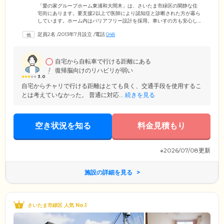
「愛の家グループホーム東浦和大間木」は、さいたま市緑区の閑静な住
宅街にあります。要支援2以上で医師により認知症と診断された方が暮ら
しています。ホーム内はバリアフリー設計を採用。車いすの方も安心し
て生活できる住環境です。当ホームでは、ご入居者様で9名のグループを
定員2名
/
2013年7月設立
/
電話
048
組み、家庭的な雰囲気のなか、共同生活を営んでいます。掃除や洗濯の
ほか、買い物や食事の準備などをご入居者様に手伝っていただいていま
す。難しいことがあれば、スタッフがサポートいたしますので、ご安心
ください。ご入居者様お一人おひとりがのびのびと生活できるよう支援
自宅から自転車で行ける距離にある
いたします。
復帰脳向けのリハビリが弱い
3.0
自宅からチャリで行ける距離はとても良く、交通手段を使用するこ
とは考えていなかった。 普通に対応...
続きを見る
空き状況を知る
料金見積もり
※2026/07/08更新
施設の詳細を見る
さいたま市緑区 人気 No.1