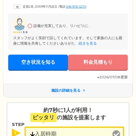
日当たりもよく快適です。駐車場を完備しておりますので、お車でのご
定員2名
/
2009年11月設立
/
電話
048-876-5270
来訪もご安心ください。ホーム内にはご入居者様の作品をたくさん飾っ
ており、ここでの生活を垣間見ることができます。ほかにも季節ごとの
飾りつけなどを施しており、アットホームな雰囲気。わが家のような親
しみのあるなかで、穏やかに毎日をお過ごしいただけます。
設備が充実しており、リハビリに...
3.0
スタッフがよく笑顔で話してくれています。そして家族の人にも親
身に情報を共有してくださいありがた...
続きを見る
空き状況を知る
料金見積もり
※2026/07/08更新
施設の詳細を見る
約7秒に1人が利用！
ピッタリ
の施設を提案します
STEP
1