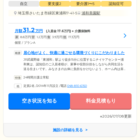
自立
要支援2
要介護1〜5
認知症可
埼玉県さいたま市緑区東浦和7-41-5
浦和美園駅
31.2
月額
万円
(入居金
17.6
万円) + 介護保険料
家
8.8
万円
管
1.2
万円
食
3.9
万円
他
17.3
万円
個室 / プランA
居心地がよく、快適に過ごせる環境づくりにこだわりました
JR武蔵野線「東浦和」駅より徒歩15分に位置するニチイケアセンター浦
和東は、認知症のご入居者様が、家事や役割分担をしながら共同生活を
送る住まいです。みなさまのお体に負担をかけないよう、ホーム内は扉
の仕様、動線、音や光に配慮し、安全と居心地のよさを追求した設計で
24時間介護士常駐
す。みなさまの生活拠点となるお部屋は、プライバシーに配慮した、個
室をご用意。共有スペースであるリビングや食堂には床暖房を備えてい
定員2名
/
2014年11月設立
/
電話
048-810-6150
るため、寒い季節も快適にお過ごしいただくことが可能です。浴室は、
介護を受ける方の安全と快適性を最優先として、二方向からの介助が可
能なユニットバスを設置。癒しのバスタイムをぜひお楽しみください。
空き状況を知る
料金見積もり
※2026/07/08更新
施設の詳細を見る