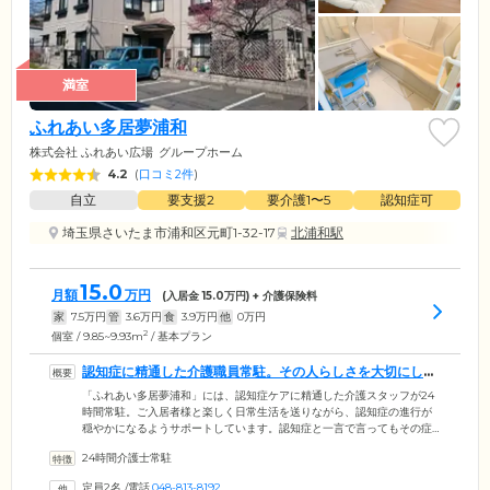
満室
ふれあい多居夢浦和
株式会社 ふれあい広場
グループホーム
4.2
(
口コミ2件
)
自立
要支援2
要介護1〜5
認知症可
埼玉県さいたま市浦和区元町1-32-17
北浦和駅
15.0
月額
万円
(入居金
15.0
万円) + 介護保険料
家
7.5
万円
管
3.6
万円
食
3.9
万円
他
0
万円
2
個室 / 9.85~9.93m
/ 基本プラン
認知症に精通した介護職員常駐。その人らしさを大切にした
ケアを提供します
「ふれあい多居夢浦和」には、認知症ケアに精通した介護スタッフが24
時間常駐。ご入居者様と楽しく日常生活を送りながら、認知症の進行が
穏やかになるようサポートしています。認知症と一言で言ってもその症
状はさまざま。ご入居者様のこれまでの暮らしも異なります。そのた
24時間介護士常駐
め、その人らしさを大切にしたケアをご提供。いまの症状やご希望に合
わせて、必要なお手伝いのみ行うことを大切にしています。認知機能の
定員2名
/
電話
048-813-8192