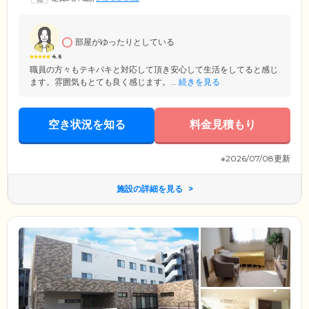
維持のため、一年をつうじて楽しいイベントも多数。外出・散歩・ドラ
イブをはじめ、季節イベント・地域行事も参加しています。住み慣れた
地域で楽しく生活を送りながら、穏やかな毎日をお過ごしいただけま
す。
部屋がゆったりとしている
4.6
職員の方々もテキパキと対応して頂き安心して生活をしてると感じ
ます。雰囲気もとても良く感じます。...
続きを見る
空き状況を知る
料金見積もり
※2026/07/08更新
施設の詳細を見る