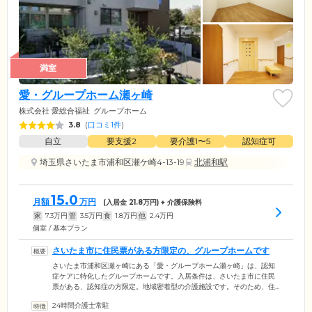
満室
愛・グループホーム瀬ヶ崎
株式会社 愛総合福祉
グループホーム
3.8
(
口コミ1件
)
自立
要支援2
要介護1〜5
認知症可
埼玉県さいたま市浦和区瀬ケ崎4-13-19
北浦和駅
15.0
月額
万円
(入居金
21.8
万円) + 介護保険料
家
7.3
万円
管
3.5
万円
食
1.8
万円
他
2.4
万円
個室 / 基本プラン
さいたま市に住民票がある方限定の、グループホームです
さいたま市浦和区瀬ヶ崎にある「愛・グループホーム瀬ヶ崎」は、認知
症ケアに特化したグループホームです。入居条件は、さいたま市に住民
票がある、認知症の方限定。地域密着型の介護施設です。そのため、住
み慣れた地域のなかで、これまで築きあげてきた地域社会との関わりを
24時間介護士常駐
断つことなく、暮らし続けることが可能。第二の我が家として、最期の