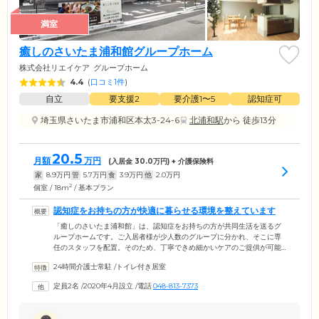
満室
癒しのさいたま浦和館グループホーム
株式会社リエイケア
グループホーム
4.4
(
口コミ1件
)
自立
要支援2
要介護1〜5
認知症可
埼玉県さいたま市浦和区本太3-24-6
北浦和駅
から 徒歩13分
20.5
月額
万円
(入居金
30.0
万円) + 介護保険料
家
8.9
万円
管
5.7
万円
食
3.9
万円
他
2.0
万円
2
個室 / 18m
/ 基本プラン
認知症をお持ちの方が快適に暮らせる環境を整えています
「癒しのさいたま浦和館」は、認知症をお持ちの方が共同生活を送るグ
ループホームです。ご入居者様が少人数のグループに分かれ、そこに専
任のスタッフを配置。そのため、丁寧できめ細かいケアのご提供が可能
です。また、介護スタッフが24時間体制で見守り、緊急時には連携して
24時間介護士常駐
/
トイレ付き居室
いるクリニックが迅速な対応をいたしますので、ご安心ください。居室
はエアコン、トイレ、洗面化粧台といった設備を完備しており、快適に
定員2名
/
2020年4月設立
/
電話
048-813-7373
暮らしていただけます。さらに食堂や談話室などの共用スペースをご用
意。ロイヤルセラピーコーナーでは、リラクゼーションサービスをご提
供しています。