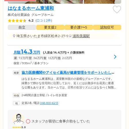
はなまるホーム東浦和
株式会社愛誠会
グループホーム
4.2
(
口コミ2件
)
自立
要支援2
要介護1〜5
認知症可
埼玉県さいたま市緑区松木2-27-9
浦和美園駅
14.3
月額
万円
(入居金
14.4
万円) + 介護保険料
家
7.2
万円
管
3.6
万円
食
1.5
万円
他
2.0
万円
2
個室 / 9.93m
/ 基本プラン
協力医療機関やアイセイ薬局が健康管理をサポートいたしま
す
はなまるホーム東浦和は、居室数18室の小規模なグループホームです。
緑豊かで静かな住宅街に位置しており、近くにはお散歩やお花見に最適
な公園もあります。当ホームでは、日常の生活リズムにはなるべく制限
を設けず、ご入居者様同士が支え合って穏やかに暮らせるような環境を
24時間介護士常駐
/
トイレ付き居室
作るよう心がけています。医療体制も整っており、協力医療機関の医師
が往診のほか、緊急時対応を実施。さらにグループのアイセイ薬局の薬
定員2名
/
電話
048-810-6213
剤師がお薬の調剤をいたします。認知症をお持ちの方が、少人数で家事
や役割を分担し、共同生活を営むことで認知症の進行緩和を目指してい
ます。
スタッフが親切に食事介助をしていた
5.0