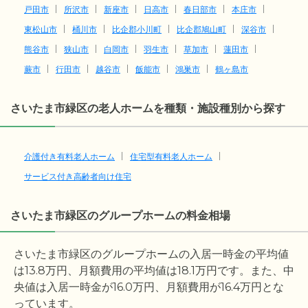
戸田市
所沢市
新座市
日高市
春日部市
本庄市
東松山市
桶川市
比企郡小川町
比企郡鳩山町
深谷市
熊谷市
狭山市
白岡市
羽生市
草加市
蓮田市
蕨市
行田市
越谷市
飯能市
鴻巣市
鶴ヶ島市
さいたま市緑区の老人ホームを種類・施設種別から探す
介護付き有料老人ホーム
住宅型有料老人ホーム
サービス付き高齢者向け住宅
さいたま市緑区のグループホームの料金相場
さいたま市緑区のグループホームの入居一時金の平均値
は
13.8
万円、月額費用の平均値は
18.1
万円です。また、中
央値は入居一時金が
16.0
万円、月額費用が
16.4
万円とな
っています。