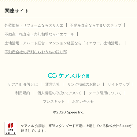
4.0
東松山市
(参考値)
関連サイト
万円
10.9
狭山市
(参考値)
万円
外壁塗装・リフォームならヌリカエ
不動産査定ならすまいステップ
3.2
鴻巣市
(参考値)
万円
不動産一括査定・売却相場ならイエウール
5.0
蕨市
(参考値)
万円
土地活用・アパート経営・マンション経営なら「イエウール土地活用」
14.9
入間市
不動産会社の評判ならおうちの語り部
(参考値)
万円
5.9
志木市
(参考値)
万円
18.5
和光市
(参考値)
万円
6.7
新座市
ケアスル 介護とは
(参考値)
運営会社
リンク掲載のお願い
サイトマップ
万円
利用規約
個人情報の取扱いについて
データ引用について
3.2
桶川市
(参考値)
万円
プレスキット
お問い合わせ
12.9
久喜市
(参考値)
万円
©2020 Speee Inc.
9.6
北本市
(参考値)
万円
ケアスル 介護は、東証スタンダード市場に上場している株式会社Speeeが
10.3
八潮市
(参考値)
万円
運営しています。