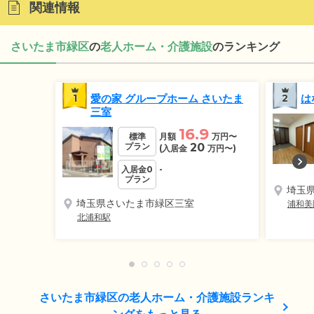
関連情報
さいたま市緑区
の
老人ホーム・介護施設
のランキング
1
愛の家 グループホーム さいたま
2
は
三室
16.9
標準
月額
万円
〜
プラン
20
(入居金
万円
〜)
入居金0
-
プラン
埼玉
埼玉県さいたま市緑区三室
浦和美
北浦和駅
さいたま市緑区の老人ホーム・介護施設ランキ