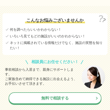
7.3
さいたま市西区
万円
6.8
戸田市
万円
こんなお悩みございませんか
6.7
さいたま市中央区
万円
何を調べたらいいかわからない！
6.0
上尾市
万円
いろいろ見てもどの施設がいいのかわからない！
5.9
草加市
万円
ネットに掲載されている情報だけでなく、施設の実態を知り
たい！
13.3
さいたま市大宮区
(参考値)
万円
21.3
さいたま市桜区
(参考値)
万円
相談員にお任せください！
19.4
さいたま市浦和区
(参考値)
万円
事前相談から入居まで、親身にサポートしま
す。
9.1
さいたま市岩槻区
(参考値)
万円
ご家族含めて納得できる施設に出会えるよう、
12.0
熊谷市
お手伝いさせて頂きます。
(参考値)
万円
10.8
飯能市
(参考値)
万円
無料で相談する
3.3
加須市
(参考値)
万円
2.9
本庄市
(参考値)
万円