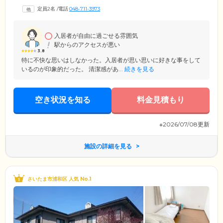
ときまで慣れ親しんだ地域の中で生活していただきたい。そんな願いを
定員2名
/
電話
048-711-3973
込めて、主治医・看護師と連携をとりながら医療面をサポートできる体
制を整えています。アットホームな雰囲気の中、心穏やかにお過ごしく
ださい。24時間体制で、安心・快適な毎日をお守りします。
入居者が自由に過ごせる雰囲気
駅からのアクセスが悪い
3.8
特に不快な思いはしなかった。入居者が思い思いに好きな事をして
いるのが印象的だった。 清潔感があ...
続きを見る
空き状況を知る
料金見積もり
※2026/07/08更新
施設の詳細を見る
さいたま市浦和区 人気 No.1