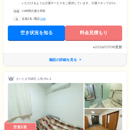
いただけるような介護サービスをご提供しています。介護スタッフが24
時間常駐しており、気配りの行き届いた見守りを実施。ご体調がすぐれ
24時間介護士常駐
ないときは、協力医療機関への送迎も可能です。共用スペースには食堂
やキッチンなどがあり、広々としたお部屋でお食事やご交流をお楽しみ
定員2名
/
電話
048
いただけます。当施設へのアクセスは、JR「北浦和」駅からバスにお乗
りいただき、「教育センター前」バス停で下車後、徒歩2分です。
空き状況を知る
料金見積もり
※2026/07/08更新
施設の詳細を見る
さいたま市緑区 人気 No.2
空室2室