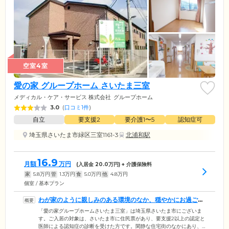
空室4室
愛の家 グループホーム さいたま三室
メディカル・ケア・サービス 株式会社
グループホーム
3.0
(
口コミ1件
)
自立
要支援2
要介護1〜5
認知症可
埼玉県さいたま市緑区三室1161-3
北浦和駅
16.9
月額
万円
(入居金
20.0
万円) + 介護保険料
家
5.8
万円
管
1.3
万円
食
5.0
万円
他
4.8
万円
個室 / 基本プラン
わが家のように親しみのある環境のなか、穏やかにお過ごし
いただけます
「愛の家グループホームさいたま三室」は埼玉県さいたま市にございま
す。ご入居の対象は、さいたま市に住民票があり、要支援2以上の認定と
医師による認知症の診断を受けた方です。閑静な住宅街のなかにあり、