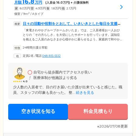
16.8
月額
万円
(入居金
16.0
万円) + 介護保険料
家
8.0
万円
管
4.9
万円
食
1.8
万円
他
2.1
万円
2
個室 / 9m
/ Aタイプ
日々の活動や役割をとおして、いきいきとした毎日を支援い
たします
「東電さわやかグループホームさいたま」では、ご入居者様お一人おひ
とりの「その方らしさ」を大切にしたサポートを行っています。認知症
を抱えるご入居のみなさまが心穏やかに暮らせるよう、家庭的で和やか
な雰囲気づくりに注力。認知症ケアに精通した介護スタッフは、日常生
24時間介護士常駐
活上の動作や会話から、ご入居者様それぞれの個性や性格を把握し、得
意な家事をお任せいたします。みなさまで一緒に料理を作ったり、洗濯
定員2名
/
電話
048-815-5512
物をたたんだりといった家庭的な役割をとおして、ご入居者様同士で協
力しながら、いきいきとした毎日をお過ごしいただけます。
自宅から徒歩圏内でアクセスが良い
医療体制が他施設より劣る
4.0
少人数の入居者で、目の行き届いた介護が出来ていると感じた。職
員、スタッフの印象も良かった。 整...
続きを見る
空き状況を知る
料金見積もり
※2026/07/08更新