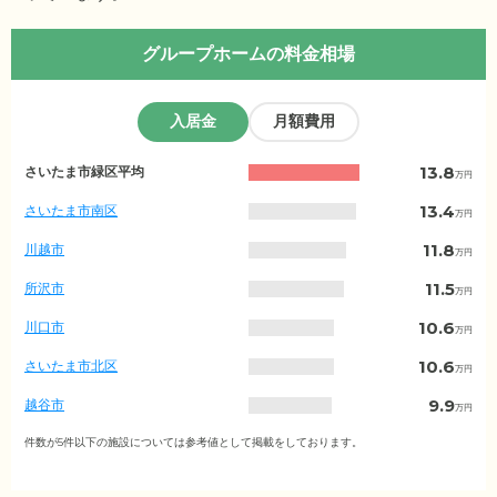
グループホームの料金相場
入居金
月額費用
埼
13.8
さいたま市緑区平均
万円
玉
県
13.4
さいたま市南区
万円
の
入
11.8
川越市
万円
居
金
11.5
所沢市
万円
相
場
10.6
川口市
万円
（市
区
10.6
さいたま市北区
万円
町
村
9.9
越谷市
万円
別）
7.9
春日部市
件数が5件以下の施設については参考値として掲載をしております。
万円
7.8
さいたま市見沼区
万円