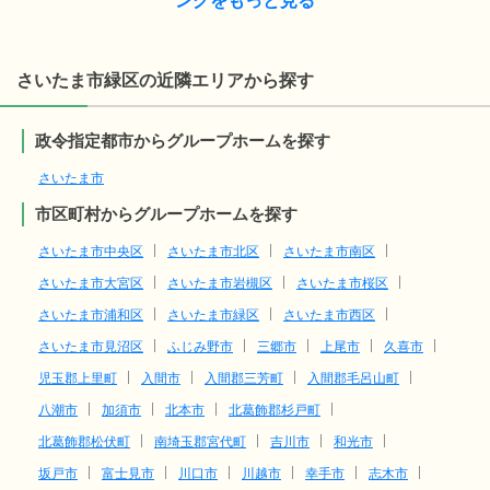
ングをもっと見る
さいたま市緑区の近隣エリアから探す
政令指定都市からグループホームを探す
さいたま市
市区町村からグループホームを探す
さいたま市中央区
さいたま市北区
さいたま市南区
さいたま市大宮区
さいたま市岩槻区
さいたま市桜区
さいたま市浦和区
さいたま市緑区
さいたま市西区
さいたま市見沼区
ふじみ野市
三郷市
上尾市
久喜市
児玉郡上里町
入間市
入間郡三芳町
入間郡毛呂山町
八潮市
加須市
北本市
北葛飾郡杉戸町
北葛飾郡松伏町
南埼玉郡宮代町
吉川市
和光市
坂戸市
富士見市
川口市
川越市
幸手市
志木市