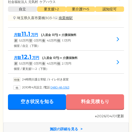
社会福祉法人 元気村
ケアハウス
自立
要支援1•2
要介護1〜5
認知症可
埼玉県久喜市栗橋303-1
南栗橋駅
11.1
月額
万円
(入居金
0
円) + 介護保険料
家
5.5
万円
管
0
万円
食
4.5
万円
他
1.1
万円
個室 / 自立（下限）
12.1
月額
万円
(入居金
0
円) + 介護保険料
家
5.5
万円
管
0
万円
食
4.5
万円
他
2.1
万円
個室 / 要支援1～2（下限）
24時間介護士常駐
/
トイレ付き居室
2010年4月設立
/
電話
0480-48-5163
空き状況を知る
料金見積もり
※2026/04/01更新
施設の詳細を見る