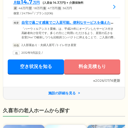
14.7
月額
万円
(入居金
14.3
万円) + 介護保険料
家
4.6
万円
管
1.8
万円
食
4.7
万円
他
3.6
万円
2
個室 / 24.79m
/ プラン2(206)
自宅で過ごす感覚でご入居可能。便利なサービスを備えた賃
貸住宅です
「ハーウィルアシスト栗橋」は、平成24年にオープンしたサービス付き
高齢者向け住宅です。多くの方にご利用いただけるよう、居室の広さを
全室24㎡で確保しつつも比較的コンパクトに抑えることで、ご入居の際
にかかる費用をリーズナブルにしました。各お部屋にはキッチン、トイ
2人部屋あり・夫婦入居可
/
トイレ付き居室
レ、洗面所、洗濯機置き場、浴室が設置されておりますので、ご自宅に
いるような感覚で快適にお過ごしいただくことが可能です。銀行や郵便
2012年9月設立
/
局、近隣スーパーへの送迎や、日常生活のサポートを行うフロントサー
ビスもございます。ペットと一緒にご入居いただけるお部屋もございま
すので、ご希望の際はお問い合わせください。
空き状況を知る
料金見積もり
※2026/07/16更新
施設の詳細を見る
久喜市の老人ホームから探す