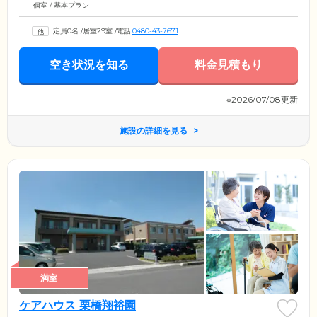
個室 / 基本プラン
定員0名
/
居室29室
/
電話
0480-43-7671
空き状況を知る
料金見積もり
※2026/07/08更新
施設の詳細を見る
満室
ケアハウス 栗橋翔裕園