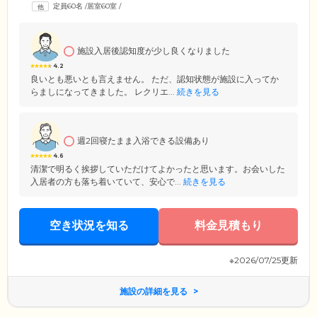
定員60名
/
居室60室
/
施設入居後認知度が少し良くなりました
4.2
良いとも悪いとも言えません。 ただ、認知状態が施設に入ってか
らましになってきました。 レクリエ...
続きを見る
週2回寝たまま入浴できる設備あり
4.6
清潔で明るく挨拶していただけてよかったと思います。お会いした
入居者の方も落ち着いていて、安心で...
続きを見る
空き状況を知る
料金見積もり
※2026/07/25更新
施設の詳細を見る