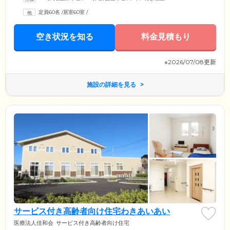
定員60名
/
居室60室
/
空き状況を知る
料金見積もり
※2026/07/08更新
施設の詳細を見る
サービス付き高齢者向け住宅わきあいあい
医療法人佳和会
サービス付き高齢者向け住宅