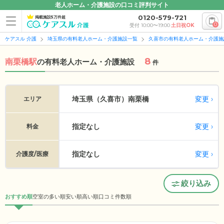
老人ホーム・介護施設の口コミ評判サイト
0120-579-721
掲載施設5万件超
0
受付 10:00〜19:00
土日祝OK
ケアスル 介護
埼玉県の有料老人ホーム・介護施設一覧
久喜市の有料老人ホーム・介護施
8
南栗橋駅
の
有料老人ホーム・介護施設
件
変更
埼玉県（久喜市）
南栗橋
エリア
指定なし
変更
料金
指定なし
変更
介護度/医療
絞り込み
おすすめ順
空室の多い順
安い順
高い順
口コミ件数順