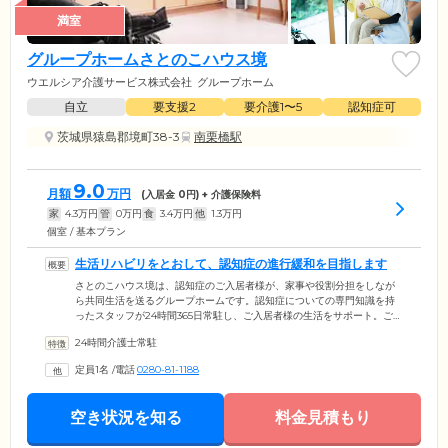
満室
グループホームさとのこハウス境
ウエルシア介護サービス株式会社
グループホーム
自立
要支援2
要介護1〜5
認知症可
茨城県猿島郡境町38-3
南栗橋駅
9.0
月額
万円
(入居金
0
円) + 介護保険料
家
4.3
万円
管
0
万円
食
3.4
万円
他
1.3
万円
個室 / 基本プラン
生活リハビリをとおして、認知症の進行緩和を目指します
さとのこハウス境は、認知症のご入居者様が、家事や役割分担をしなが
ら共同生活を送るグループホームです。認知症についての専門知識を持
ったスタッフが24時間365日常駐し、ご入居者様の生活をサポート。ご自
分らしい暮らしを続けていただけるよう、お一人おひとりの生活スタイ
24時間介護士常駐
ルに合わせた介護のご提供を心がけています。家庭に近い環境をつく
り、いままで行ってきた洗濯や掃除、炊事などの家事を、スタッフと共
定員1名
/
電話
0280-81-1188
同で行う生活リハビリを中心に実施。日常生活のなかで困難なことは、
スタッフが支援し、できることはできるだけご自身でやっていただくこ
とで、認知症の症状の進行緩和を目指します。
空き状況を知る
料金見積もり