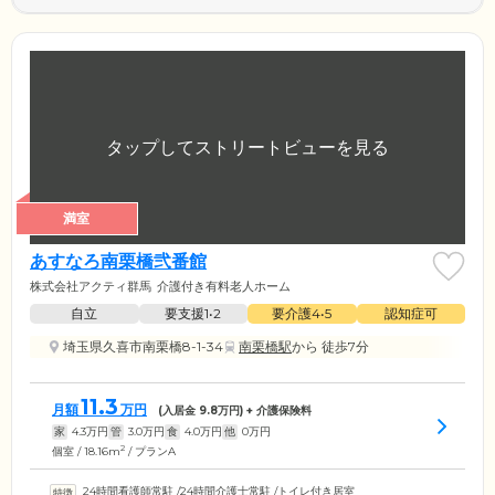
満室
あすなろ南栗橋弐番館
株式会社アクティ群馬
介護付き有料老人ホーム
自立
要支援1•2
要介護4•5
認知症可
埼玉県久喜市南栗橋8-1-34
南栗橋駅
から 徒歩7分
11.3
月額
万円
(入居金
9.8
万円) + 介護保険料
家
4.3
万円
管
3.0
万円
食
4.0
万円
他
0
万円
2
個室 / 18.16m
/ プランA
24時間看護師常駐
/
24時間介護士常駐
/
トイレ付き居室