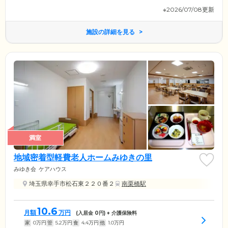
※2026/07/08更新
施設の詳細を見る
満室
地域密着型軽費老人ホームみゆきの里
みゆき会
ケアハウス
埼玉県幸手市松石東２２０番２
南栗橋駅
10.6
月額
万円
(入居金
0
円) + 介護保険料
家
0
万円
管
5.2
万円
食
4.4
万円
他
1.0
万円