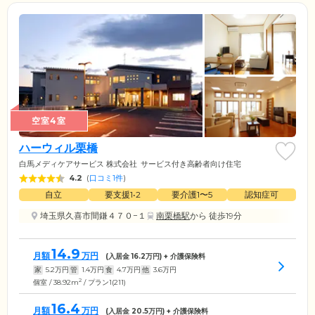
空室4室
ハーウィル栗橋
白馬メディケアサービス 株式会社
サービス付き高齢者向け住宅
4.2
(
口コミ1件
)
自立
要支援1•2
要介護1〜5
認知症可
埼玉県久喜市間鎌４７０−１
南栗橋駅
から 徒歩19分
14.9
月額
万円
(入居金
16.2
万円) + 介護保険料
家
5.2
万円
管
1.4
万円
食
4.7
万円
他
3.6
万円
2
個室 / 38.92m
/ プラン1(211)
16.4
月額
万円
(入居金
20.5
万円) + 介護保険料