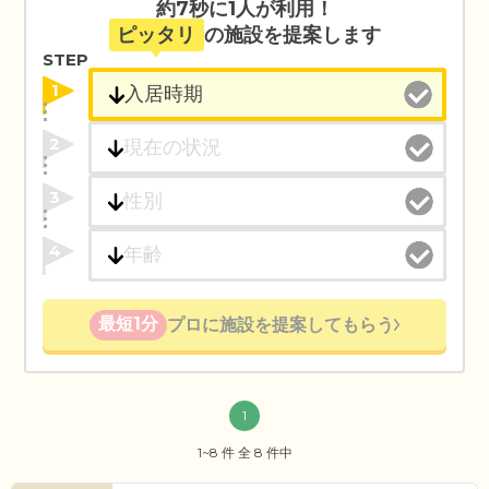
約7秒に1人が利用！
ピッタリ
の施設を提案します
STEP
1
2
3
4
最短1分
プロに施設を提案してもらう
1
1~8 件 全 8 件中