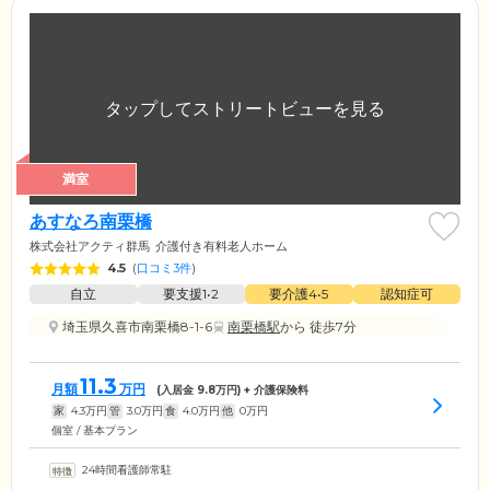
満室
あすなろ南栗橋
株式会社アクティ群馬
介護付き有料老人ホーム
4.5
(
口コミ3件
)
自立
要支援1•2
要介護4•5
認知症可
埼玉県久喜市南栗橋8-1-6
南栗橋駅
から 徒歩7分
11.3
月額
万円
(入居金
9.8
万円) + 介護保険料
家
4.3
万円
管
3.0
万円
食
4.0
万円
他
0
万円
個室 / 基本プラン
24時間看護師常駐