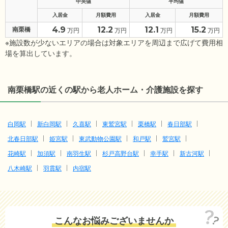
中央値
平均値
入居金
月額費用
入居金
月額費用
4.9
12.2
12.1
15.2
南栗橋
万円
万円
万円
万円
※施設数が少ないエリアの場合は対象エリアを周辺まで広げて費用相
場を算出しています。
南栗橋駅の近くの駅から老人ホーム・介護施設を探す
白岡駅
新白岡駅
久喜駅
東鷲宮駅
栗橋駅
春日部駅
北春日部駅
姫宮駅
東武動物公園駅
和戸駅
鷲宮駅
花崎駅
加須駅
南羽生駅
杉戸高野台駅
幸手駅
新古河駅
八木崎駅
羽貫駅
内宿駅
こんなお悩みございませんか