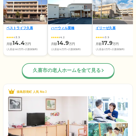
ベストライフ久喜
ハーウィル栗橋
イリーゼ久喜
3.9
4.2
3.9
14.4
14.9
17.9
月額
万円
月額
万円
月額
万円
(入居金180万円+介護保険料)
(入居金16万円+介護保険料)
(入居金0万円+介護保険料)
久喜市の老人ホームを全て見る
猿島郡境町 人気 No.1