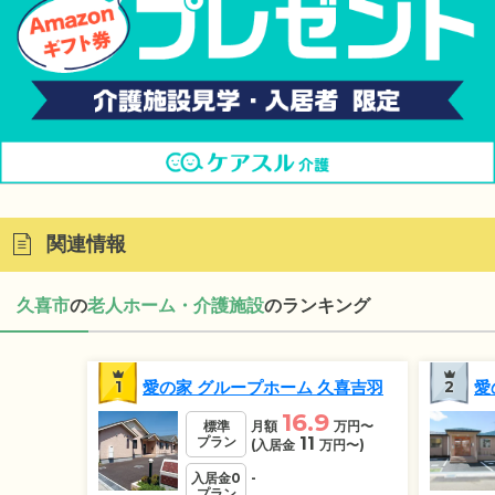
関連情報
久喜市
の
老人ホーム・介護施設
のランキング
1
愛の家 グループホーム 久喜吉羽
2
愛
16.9
標準
月額
万円
〜
プラン
11
(入居金
万円
〜)
入居金0
-
プラン