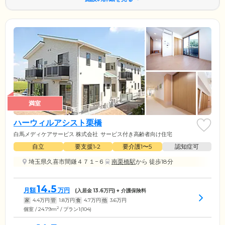
満室
ハーウィルアシスト栗橋
白馬メディケアサービス 株式会社
サービス付き高齢者向け住宅
自立
要支援1•2
要介護1〜5
認知症可
埼玉県久喜市間鎌４７１−６
南栗橋駅
から 徒歩18分
14.5
月額
万円
(入居金
13.6
万円) + 介護保険料
家
4.4
万円
管
1.8
万円
食
4.7
万円
他
3.6
万円
2
個室 / 24.79m
/ プラン1(104)