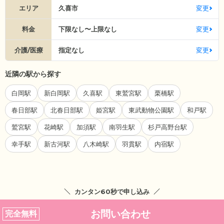
エリア
久喜市
変更
料金
下限なし〜上限なし
変更
介護/医療
指定なし
変更
近隣の駅から探す
白岡駅
新白岡駅
久喜駅
東鷲宮駅
栗橋駅
春日部駅
北春日部駅
姫宮駅
東武動物公園駅
和戸駅
鷲宮駅
花崎駅
加須駅
南羽生駅
杉戸高野台駅
幸手駅
新古河駅
八木崎駅
羽貫駅
内宿駅
カンタン60秒で申し込み
お問い合わせ
完全無料