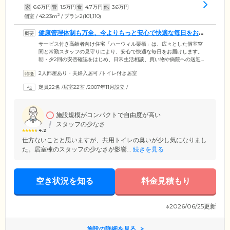
家
6.6
万円
管
1.5
万円
食
4.7
万円
他
3.6
万円
2
個室 / 42.23m
/ プラン2(101,110)
健康管理体制も万全、今よりもっと安心で快適な毎日をお届
けします
サービス付き高齢者向け住宅「ハーウィル栗橋」は、広々とした個室空
間と常勤スタッフの見守りにより、安心で快適な毎日をお届けします。
朝・夕2回の安否確認をはじめ、日常生活相談、買い物や病院への送迎、
ゴミ出し・電球交換・タクシーの手配・宅配物の管理・来客対応など、
2人部屋あり・夫婦入居可
/
トイレ付き居室
多彩な生活支援サービスをご提供。月に一度、来訪した看護師へ健康相
談ができたり、年に1度、血液検査サービスを受けられたり、健康管理体
定員22名
/
居室22室
/
2007年11月設立
/
制も万全。提携病院による訪問診療も実施しており、ご希望の方は施設
にいながら診察や投薬をご利用いただけます。万が一の事態が発生した
場合は、24時間365日対応できる体制を整え、ご入居者様の健康をサポー
トします。
施設規模がコンパクトで自由度が高い
スタッフの少なさ
4.2
仕方ないことと思いますが、共用トイレの臭いが少し気になりまし
た。居室棟のスタッフの少なさが影響...
続きを見る
空き状況を知る
料金見積もり
※2026/06/25更新
施設の詳細を見る