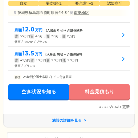
自立
要支援1•2
要介護1〜5
認知症可
茨城県猿島郡五霞町原宿台1-3-1
南栗橋駅
12.0
月額
万円
(入居金
0
円) + 介護保険料
家
5.5
万円
管
4.5
万円
食
2.0
万円
他
0
万円
2
個室 / 19.5m
/ プラン5
13.5
月額
万円
(入居金
0
円) + 介護保険料
家
4.5
万円
管
5.0
万円
食
2.0
万円
他
2.0
万円
個室 / プラン１
24時間介護士常駐
/
トイレ付き居室
空き状況を知る
料金見積もり
※2026/04/01更新
施設の詳細を見る