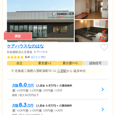
満室
ケアハウスなのはな
社会福祉法人立栄会
ケアハウス
5.0
(
口コミ1件
)
自立
要支援1•2
要介護1〜5
認知症可
北海道二海郡八雲町栄町13-1
八雲駅
から 徒歩18分
8.0
月額
万円
(入居金
4.8
万円) + 介護保険料
家
4.5
万円
管
2.4
万円
食
0
万円
他
1.1
万円
個室 / 収入150万円以下
8.3
月額
万円
(入居金
4.8
万円) + 介護保険料
家
4.5
万円
管
2.4
万円
食
0
万円
他
1.4
万円