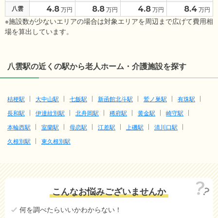
4.8
8.8
4.8
8.4
八雲
万円
万円
万円
万円
※施設数が少ないエリアの場合は対象エリアを周辺まで広げて費用相
場を算出しています。
八雲駅の近くの駅から老人ホーム・介護施設を探す
桔梗駅
大中山駅
七飯駅
新函館北斗駅
鷲ノ巣駅
有珠駅
長和駅
伊達紋別駅
北舟岡駅
稀府駅
黄金駅
崎守駅
本輪西駅
室蘭駅
母恋駅
江差駅
上磯駅
清川口駅
久根別駅
東久根別駅
こんなお悩みございませんか
何を調べたらいいかわからない！