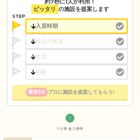
約7秒に1人が利用！
ピッタリ
の施設を提案します
STEP
1
2
3
4
最短1分
プロに施設を提案してもらう
1
1~2 件 全 2 件中