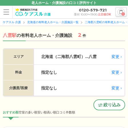
老人ホーム・介護施設の口コミ評判サイト
0120-579-721
掲載施設5万件超
0
受付 10:00〜19:00
土日祝OK
ケアスル 介護
北海道の有料老人ホーム・介護施設一覧
二海郡八雲町の有料老人ホーム・
2
八雲駅
の
有料老人ホーム・介護施設
件
変更
北海道（二海郡八雲町）...
八雲
エリア
指定なし
変更
料金
指定なし
変更
介護度/医療
絞り込み
おすすめ順
空室の多い順
安い順
高い順
口コミ件数順