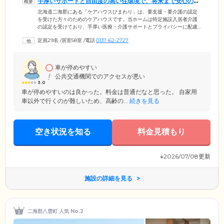
手厚いサポートと自由度の高い住環境で、将来まで安心の毎
日をお届けします
北海道二海郡にある「ケアハウスひまわり」は、要支援・要介護の認定
を受けた方々のためのケアハウスです。当ホームは特定施設入居者介護
の認定を受けており、手厚い医療・介護サポートとプライバシーに配慮
した生活環境を両立していることが魅力。将来的に介護度が上がった場
定員29名
/
居室58室
/
電話
0137-62-2727
合も、住み慣れたホームで暮らし続けていただけますので、どうぞご安
心ください。館内はご入居者様の安全に配慮したバリアフリー設計を採
用。全29室のお部屋はプライベートな時間を確保できる個室をご用意し
ました。そのほか趣味の活動を楽しめる娯楽室や、たくさんの人とふれ
車が停めやすい
合える地域交流スペースなどを設置。多様なライフスタイルに合わせた
公共交通機関でのアクセスが悪い
設備が充実しています。
3.0
車が停めやすいのは良かった。料金は普通だなと思った。 自家用
車以外で行くのが難しいため、高齢の...
続きを見る
空き状況を知る
料金見積もり
※2026/07/08更新
施設の詳細を見る
二海郡八雲町 人気 No.2