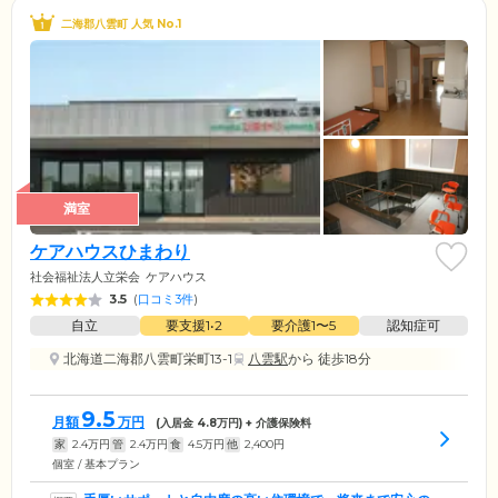
二海郡八雲町 人気 No.1
満室
ケアハウスひまわり
社会福祉法人立栄会
ケアハウス
3.5
(
口コミ3件
)
自立
要支援1•2
要介護1〜5
認知症可
北海道二海郡八雲町栄町13-1
八雲駅
から 徒歩18分
9.5
月額
万円
(入居金
4.8
万円) + 介護保険料
家
2.4
万円
管
2.4
万円
食
4.5
万円
他
2,400
円
個室 / 基本プラン