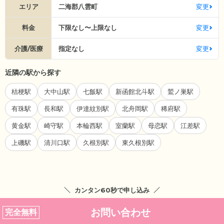
エリア
二海郡八雲町
変更
料金
下限なし〜上限なし
変更
介護/医療
指定なし
変更
近隣の駅から探す
桔梗駅
大中山駅
七飯駅
新函館北斗駅
鷲ノ巣駅
有珠駅
長和駅
伊達紋別駅
北舟岡駅
稀府駅
黄金駅
崎守駅
本輪西駅
室蘭駅
母恋駅
江差駅
上磯駅
清川口駅
久根別駅
東久根別駅
カンタン60秒で申し込み
お問い合わせ
完全無料