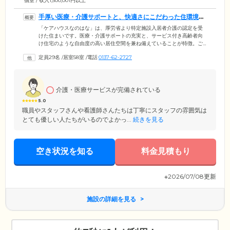
個室 / 収入1,500,001円以上
手厚い医療・介護サポートと、快適さにこだわった住環境を
両立しています
「ケアハウスなのはな」は、厚労省より特定施設入居者介護の認定を受
けた住まいです。医療・介護サポートの充実と、サービス付き高齢者向
け住宅のような自由度の高い居住空間を兼ね備えていることが特徴。ご
入居後に介護度が上がった場合も安心の環境のため、介護の必要のない
定員29名
/
居室58室
/
電話
0137-62-2727
「自立」の方から要介護5の認定を受けた方まで、幅広い方々にご入居い
ただいています。館内には開放的なダイニングや囲碁や将棋などを楽し
める娯楽室、たくさんの人とふれ合える地域交流スペースといった、多
様なライフスタイルに対応した共有設備をご用意。その日の気分に合わ
介護・医療サービスが完備されている
せて、おしゃべりや趣味の活動を楽しんだりと、悠々自適な毎日をお過
ごしください。
5.0
職員やスタッフさんや看護師さんたちは丁寧にスタッフの雰囲気は
とても優しい人たちがいるのでよかっ...
続きを見る
空き状況を知る
料金見積もり
※2026/07/08更新
施設の詳細を見る